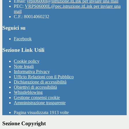
Email:
vrps06000l@istruzione.it
Link per inviare una mail
PEC:
VRPS06000L@pec.istruzione.it
Link per inviare una
mail
C.F.: 80014060232
Seguici su
Facebook
Sezione Link Utili
Cookie policy
Note legali
Informativa Privacy
Ufficio Relazioni con il Pubblico
Dichiarazione di accessibilità
Obiettivi di accessibilità
Whistleblowing
Gestione consensi cookie
Amministrazione trasparente
Pagina visualizzata
1913
volte
Sezione Copyright