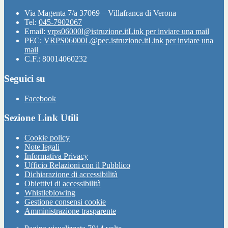
Via Magenta 7/a 37069 – Villafranca di Verona
Tel:
045-7902067
Email:
vrps06000l@istruzione.it
Link per inviare una mail
PEC:
VRPS06000L@pec.istruzione.it
Link per inviare una
mail
C.F.: 80014060232
Seguici su
Facebook
Sezione Link Utili
Cookie policy
Note legali
Informativa Privacy
Ufficio Relazioni con il Pubblico
Dichiarazione di accessibilità
Obiettivi di accessibilità
Whistleblowing
Gestione consensi cookie
Amministrazione trasparente