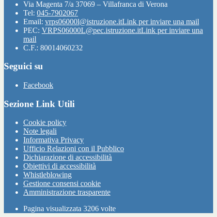
Via Magenta 7/a 37069 – Villafranca di Verona
Tel:
045-7902067
Email:
vrps06000l@istruzione.it
Link per inviare una mail
PEC:
VRPS06000L@pec.istruzione.it
Link per inviare una
mail
C.F.: 80014060232
Seguici su
Facebook
Sezione Link Utili
Cookie policy
Note legali
Informativa Privacy
Ufficio Relazioni con il Pubblico
Dichiarazione di accessibilità
Obiettivi di accessibilità
Whistleblowing
Gestione consensi cookie
Amministrazione trasparente
Pagina visualizzata
3206
volte