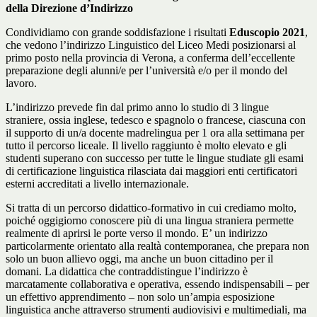
della Direzione d’Indirizzo
Condividiamo con grande soddisfazione i risultati
Eduscopio
2021
,
che vedono l’indirizzo Linguistico del Liceo Medi posizionarsi al
primo posto nella provincia di Verona, a conferma dell’eccellente
preparazione degli alunni/e per l’università e/o per il mondo del
lavoro.
L’indirizzo prevede fin dal primo anno lo studio di 3 lingue
straniere, ossia inglese, tedesco e spagnolo o francese, ciascuna con
il supporto di un/a docente madrelingua per 1 ora alla settimana per
tutto il percorso liceale. Il livello raggiunto è molto elevato e gli
studenti superano con successo per tutte le lingue studiate gli esami
di certificazione linguistica rilasciata dai maggiori enti certificatori
esterni accreditati a livello internazionale.
Si tratta di un percorso didattico-formativo in cui crediamo molto,
poiché oggigiorno conoscere più di una lingua straniera permette
realmente di aprirsi le porte verso il mondo. E’ un indirizzo
particolarmente orientato alla realtà contemporanea, che prepara non
solo un buon allievo oggi, ma anche un buon cittadino per il
domani. La didattica che contraddistingue l’indirizzo è
marcatamente collaborativa e operativa, essendo indispensabili – per
un effettivo apprendimento – non solo un’ampia esposizione
linguistica anche attraverso strumenti audiovisivi e multimediali, ma