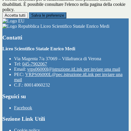
disabilitati. È possibile consultare l'elenco nella pagina della cookie
policy.
Accetta tutti
Salva le preferenze
Liceo Scientifico Statale Enrico Medi
Contatti
Liceo Scientifico Statale Enrico Medi
Via Magenta 7/a 37069 – Villafranca di Verona
Tel:
045-7902067
Email:
vrps06000l@istruzione.it
Link per inviare una mail
PEC:
VRPS06000L@pec.istruzione.it
Link per inviare una
mail
C.F.: 80014060232
Seguici su
Facebook
Sezione Link Utili
Cookie policy