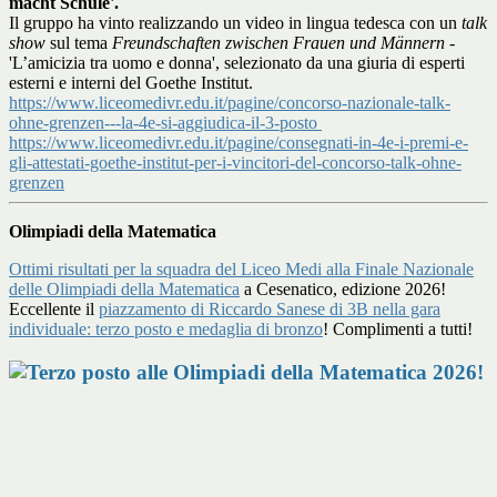
macht Schule'.
Il gruppo ha vinto realizzando un video in lingua tedesca con un
talk
show
sul tema
Freundschaften zwischen Frauen und Männern
-
'L’amicizia tra uomo e donna', selezionato da una giuria di esperti
esterni e interni del Goethe Institut.
https://www.liceomedivr.edu.it/pagine/concorso-nazionale-talk-
ohne-grenzen---la-4e-si-aggiudica-il-3-posto
https://www.liceomedivr.edu.it/pagine/consegnati-in-4e-i-premi-e-
gli-attestati-goethe-institut-per-i-vincitori-del-concorso-talk-ohne-
grenzen
Olimpiadi della Matematica
Ottimi risultati per la squadra del Liceo Medi alla Finale Nazionale
delle Olimpiadi della Matematica
a Cesenatico, edizione 2026!
Eccellente il
piazzamento di Riccardo Sanese di 3B nella gara
individuale: terzo posto e medaglia di bronzo
! Complimenti a tutti!