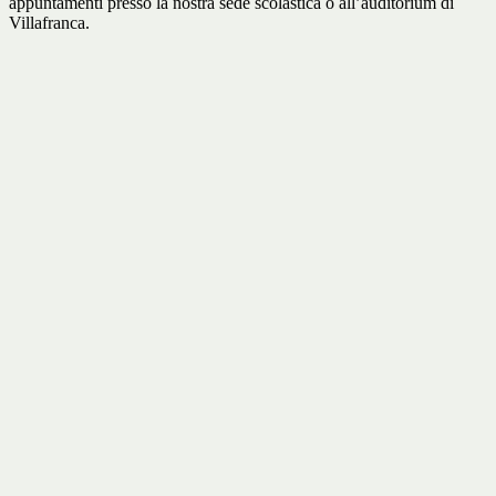
appuntamenti presso la nostra sede scolastica o all’auditorium di
Villafranca.