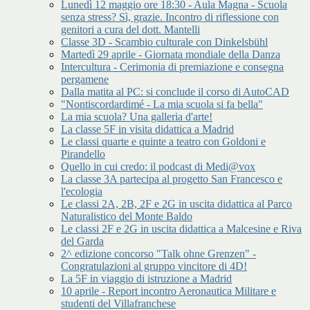
Lunedì 12 maggio ore 18:30 - Aula Magna - Scuola
senza stress? Sì, grazie. Incontro di riflessione con
genitori a cura del dott. Mantelli
Classe 3D - Scambio culturale con Dinkelsbühl
Martedì 29 aprile - Giornata mondiale della Danza
Intercultura - Cerimonia di premiazione e consegna
pergamene
Dalla matita al PC: si conclude il corso di AutoCAD
"Nontiscordardimé - La mia scuola si fa bella"
La mia scuola? Una galleria d'arte!
La classe 5F in visita didattica a Madrid
Le classi quarte e quinte a teatro con Goldoni e
Pirandello
Quello in cui credo: il podcast di Medi@vox
La classe 3A partecipa al progetto San Francesco e
l'ecologia
Le classi 2A, 2B, 2F e 2G in uscita didattica al Parco
Naturalistico del Monte Baldo
Le classi 2F e 2G in uscita didattica a Malcesine e Riva
del Garda
2^ edizione concorso "Talk ohne Grenzen" -
Congratulazioni al gruppo vincitore di 4D!
La 5F in viaggio di istruzione a Madrid
10 aprile - Report incontro Aeronautica Militare e
studenti del Villafranchese