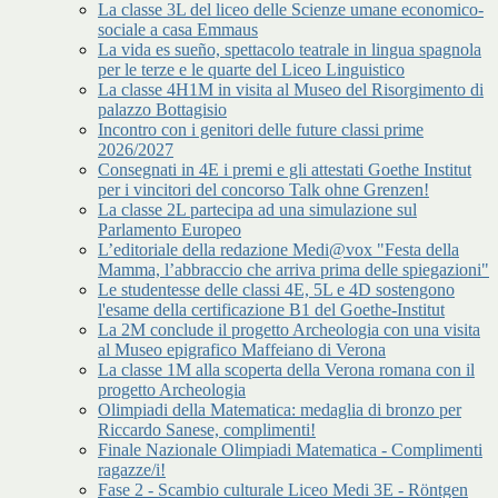
La classe 3L del liceo delle Scienze umane economico-
sociale a casa Emmaus
La vida es sueño, spettacolo teatrale in lingua spagnola
per le terze e le quarte del Liceo Linguistico
La classe 4H1M in visita al Museo del Risorgimento di
palazzo Bottagisio
Incontro con i genitori delle future classi prime
2026/2027
Consegnati in 4E i premi e gli attestati Goethe Institut
per i vincitori del concorso Talk ohne Grenzen!
La classe 2L partecipa ad una simulazione sul
Parlamento Europeo
L’editoriale della redazione Medi@vox "Festa della
Mamma, l’abbraccio che arriva prima delle spiegazioni"
Le studentesse delle classi 4E, 5L e 4D sostengono
l'esame della certificazione B1 del Goethe-Institut
La 2M conclude il progetto Archeologia con una visita
al Museo epigrafico Maffeiano di Verona
La classe 1M alla scoperta della Verona romana con il
progetto Archeologia
Olimpiadi della Matematica: medaglia di bronzo per
Riccardo Sanese, complimenti!
Finale Nazionale Olimpiadi Matematica - Complimenti
ragazze/i!
Fase 2 - Scambio culturale Liceo Medi 3E - Röntgen