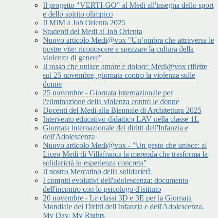
Il progetto "VERTI-GO" al Medi all'insegna dello sport
e dello spirito olimpico
Il MIM a Job Orienta 2025
Studenti del Medi al Job Orienta
Nuovo articolo Medi@vox "Un’ombra che attraversa le
nostre vite: riconoscere e spezzare la cultura della
violenza di genere"
Il rosso che unisce amore e dolore: Medi@vox riflette
sul 25 novembre, giornata contro la violenza sulle
donne
25 novembre - Giornata internazionale per
l'eliminazione della violenza contro le donne
Docenti del Medi alla Biennale di Architettura 2025
Intervento educativo-didattico LAV nella classe 1L
Giornata internazionale dei diritti dell'Infanzia e
dell'Adolescenza
Nuovo articolo Medi@vox - "Un gesto che unisce: al
Liceo Medi di Villafranca la merenda che trasforma la
solidarietà in esperienza concreta"
Il nostro Mercatino della solidarietà
I compiti evolutivi dell'adolescenza: documento
dell'incontro con lo psicologo d'istituto
20 novembre - Le classi 3D e 3E per la Giornata
Mondiale dei Diritti dell'Infanzia e dell'Adolescenza.
My Day, My Rights