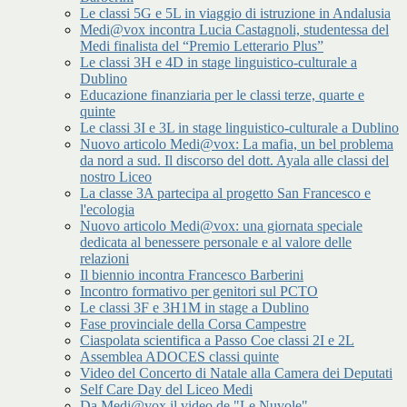
Le classi 5G e 5L in viaggio di istruzione in Andalusia
Medi@vox incontra Lucia Castagnoli, studentessa del
Medi finalista del “Premio Letterario Plus”
Le classi 3H e 4D in stage linguistico-culturale a
Dublino
Educazione finanziaria per le classi terze, quarte e
quinte
Le classi 3I e 3L in stage linguistico-culturale a Dublino
Nuovo articolo Medi@vox: La mafia, un bel problema
da nord a sud. Il discorso del dott. Ayala alle classi del
nostro Liceo
La classe 3A partecipa al progetto San Francesco e
l'ecologia
Nuovo articolo Medi@vox: una giornata speciale
dedicata al benessere personale e al valore delle
relazioni
Il biennio incontra Francesco Barberini
Incontro formativo per genitori sul PCTO
Le classi 3F e 3H1M in stage a Dublino
Fase provinciale della Corsa Campestre
Ciaspolata scientifica a Passo Coe classi 2I e 2L
Assemblea ADOCES classi quinte
Video del Concerto di Natale alla Camera dei Deputati
Self Care Day del Liceo Medi
Da Medi@vox il video de "Le Nuvole"