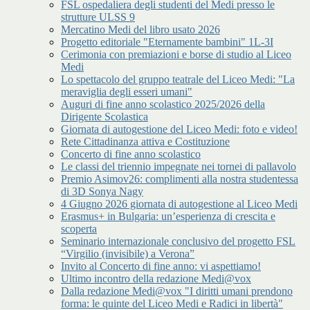
FSL ospedaliera degli studenti del Medi presso le
strutture ULSS 9
Mercatino Medi del libro usato 2026
Progetto editoriale "Eternamente bambini" 1L-3I
Cerimonia con premiazioni e borse di studio al Liceo
Medi
Lo spettacolo del gruppo teatrale del Liceo Medi: "La
meraviglia degli esseri umani"
Auguri di fine anno scolastico 2025/2026 della
Dirigente Scolastica
Giornata di autogestione del Liceo Medi: foto e video!
Rete Cittadinanza attiva e Costituzione
Concerto di fine anno scolastico
Le classi del triennio impegnate nei tornei di pallavolo
Premio Asimov26: complimenti alla nostra studentessa
di 3D Sonya Nagy
4 Giugno 2026 giornata di autogestione al Liceo Medi
Erasmus+ in Bulgaria: un’esperienza di crescita e
scoperta
Seminario internazionale conclusivo del progetto FSL
“Virgilio (invisibile) a Verona”
Invito al Concerto di fine anno: vi aspettiamo!
Ultimo incontro della redazione Medi@vox
Dalla redazione Medi@vox "I diritti umani prendono
forma: le quinte del Liceo Medi e Radici in libertà"