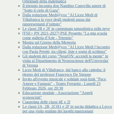
Olimpiadi della matematica
Il triennio incontra don Nandino Capovilla autore di
"Sotto il cielo di Gaza"
Dalla redazione Medi@vox "Al Liceo Medi di
Villafranca la voce degli studenti passa dai
rappresentanti d’istituto"
Le classi 2B e 2F in camminata naturalistica sulla neve
[FSE+ PN 2021-2027] PSE Progetto "La mia scuola
come galleria d'Arte - Triennio"
Mostra sul Giorno della Memoria
Dalla redazione Medi@vox "Al Liceo Medi l’incontro
con Paola Peretti, tra ciliegi, liste e sogni di scrittura"
Gli studenti del corso "NeurON: accendi la mente" in
visita al Dipartimento di Neuroscienze dell'Universita'
di Verona
Liceo Medi di Villafranca, dal banco alla cattedra: il
ritorno del professor Francesco De Simone
Invito all'evento musicale e solidale soul-funk "Pace,
Amore e Fantasia" - Teatro Ferrarini - Lunedì 23
Febbraio 2026, ore 20:30
Educazione stradale - Associazione "Angeli
sconosciuti"
Ciaspolata delle classi 4E e 2I
Le classi 2A, 2B, 2CH1 e 2F in uscita didattica a Lecco
per una visita guidata dei luoghi manzoniani