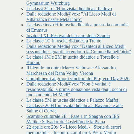
Gymnasium Würzburg
Le classi 2G e 2H in visita didattica a Padova
Dalla redazione Medi@vox: "Al Liceo Medi di
Villafranca nasce MetaLibro"
La classe terza H in uscita didattica presso la comunità
di Emmaus
Invito al XII Festival del Teatro della Scuola
La classe 1G in uscita didattica a Trento
Dalla redazione Medi@vox "Dantedì al Liceo Medi,
sessantadue sguardi accendono la Commedia nell’atrio"
Le classi 1M e 2M in uscita didattica a Torcello e
Burano
Il biennio incontra Marco Valbusa e Alessandro
Marchesan del Rana Volley Verona
Complimenti ai gruppi vincitori del Pi-greco Day 2026
Dalla redazione Medi@vox "Non è vanità, è
responsabilità: la prima donazione vista dagli occhi di
uno studente del Medi"
La classe 5M in uscita didattica a Palazzo Maffei
La classe 2CH1 in uscita didattica a Ravenna e alle
Saline di Cervia
Scambio culturale 2E - Fase 1 in Spagna con IES
Matilde Salvador de Castellón de la Plana
22 aprile ore 20:45 - Liceo Medi - "Storie di errori
memorabili" - Incontro con il prof. Piero Martin