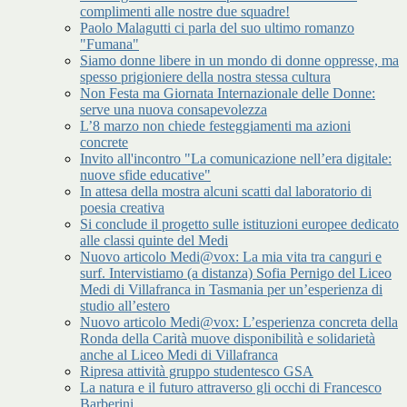
complimenti alle nostre due squadre!
Paolo Malagutti ci parla del suo ultimo romanzo
"Fumana"
Siamo donne libere in un mondo di donne oppresse, ma
spesso prigioniere della nostra stessa cultura
Non Festa ma Giornata Internazionale delle Donne:
serve una nuova consapevolezza
L’8 marzo non chiede festeggiamenti ma azioni
concrete
Invito all'incontro "La comunicazione nell’era digitale:
nuove sfide educative"
In attesa della mostra alcuni scatti dal laboratorio di
poesia creativa
Si conclude il progetto sulle istituzioni europee dedicato
alle classi quinte del Medi
Nuovo articolo Medi@vox: La mia vita tra canguri e
surf. Intervistiamo (a distanza) Sofia Pernigo del Liceo
Medi di Villafranca in Tasmania per un’esperienza di
studio all’estero
Nuovo articolo Medi@vox: L’esperienza concreta della
Ronda della Carità muove disponibilità e solidarietà
anche al Liceo Medi di Villafranca
Ripresa attività gruppo studentesco GSA
La natura e il futuro attraverso gli occhi di Francesco
Barberini