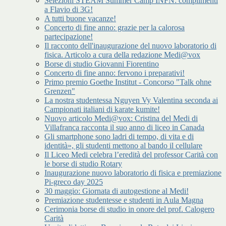
Selezioni STEAM Summer Camp INFN: complimenti
a Flavio di 3G!
A tutti buone vacanze!
Concerto di fine anno: grazie per la calorosa
partecipazione!
Il racconto dell'inaugurazione del nuovo laboratorio di
fisica. Articolo a cura della redazione Medi@vox
Borse di studio Giovanni Fiorentino
Concerto di fine anno: fervono i preparativi!
Primo premio Goethe Institut - Concorso "Talk ohne
Grenzen"
La nostra studentessa Nguyen Vy Valentina seconda ai
Campionati italiani di karate kumite!
Nuovo articolo Medi@vox: Cristina del Medi di
Villafranca racconta il suo anno di liceo in Canada
Gli smartphone sono ladri di tempo, di vita e di
identità», gli studenti mettono al bando il cellulare
Il Liceo Medi celebra l’eredità del professor Carità con
le borse di studio Rotary
Inaugurazione nuovo laboratorio di fisica e premiazione
Pi-greco day 2025
30 maggio: Giornata di autogestione al Medi!
Premiazione studentesse e studenti in Aula Magna
Cerimonia borse di studio in onore del prof. Calogero
Carità