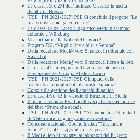
Paralimpiadi Milano Cortina 2026
Le classi 1M e 2M dell’indirizzo Classico in uscita
didattica a Brescia
[FSE+ PN 2021-2027] PSE Si conclude il progetto "La
mia scuola come galleria d'arte"
La classe 3E del Liceo Linguistico Medi in scambio
culturale a Würzburg
Vi aspettiamo alla Notte del Classico!
Progetto FSL “Virgilio (invisibile) a Verona”
Dalla redazione Medi@vox: 8 marzo, in tribunale con
Ravachol
Dalla redazione Medi@vox: 8 marzo, il fiore e la lotta
La classe 4H impegnata nel lavoro sociale presso la
Fondazione del Gruppo Abele a Torino
[FSE+ PN 2021-2027] PSE Olimpiadi della
matematica: complimenti alla nostra squadra!
Corso sulla gestione degli attacchi di panico
Le classi 4A e 4B in viaggio di istruzione in Sicilia
Il biennio incontra Eva Impellizzeri, docente ed autrice
del libro “Prima che accada”
[FSE+ PN 2021-2027] PSE "Allenamente - Olimpiadi
di Matematica tra gioco, sfida e avventura"
Concorso nazionale Goethe Institut "Talk macht
Schule" - La 4E si aggiudica il 3° posto!
Il Medi è lieto di invitarvi ai laboratori del Pi-greco