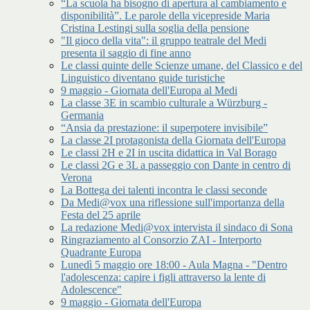
“La scuola ha bisogno di apertura al cambiamento e
disponibilità”. Le parole della vicepreside Maria
Cristina Lestingi sulla soglia della pensione
"Il gioco della vita": il gruppo teatrale del Medi
presenta il saggio di fine anno
Le classi quinte delle Scienze umane, del Classico e del
Linguistico diventano guide turistiche
9 maggio - Giornata dell'Europa al Medi
La classe 3E in scambio culturale a Würzburg -
Germania
“Ansia da prestazione: il superpotere invisibile”
La classe 2I protagonista della Giornata dell'Europa
Le classi 2H e 2I in uscita didattica in Val Borago
Le classi 2G e 3L a passeggio con Dante in centro di
Verona
La Bottega dei talenti incontra le classi seconde
Da Medi@vox una riflessione sull'importanza della
Festa del 25 aprile
La redazione Medi@vox intervista il sindaco di Sona
Ringraziamento al Consorzio ZAI - Interporto
Quadrante Europa
Lunedì 5 maggio ore 18:00 - Aula Magna - "Dentro
l'adolescenza: capire i figli attraverso la lente di
Adolescence"
9 maggio - Giornata dell'Europa