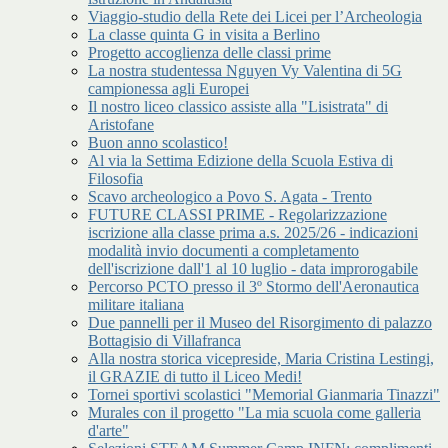
Viaggio-studio della Rete dei Licei per l’Archeologia
La classe quinta G in visita a Berlino
Progetto accoglienza delle classi prime
La nostra studentessa Nguyen Vy Valentina di 5G
campionessa agli Europei
Il nostro liceo classico assiste alla "Lisistrata" di
Aristofane
Buon anno scolastico!
Al via la Settima Edizione della Scuola Estiva di
Filosofia
Scavo archeologico a Povo S. Agata - Trento
FUTURE CLASSI PRIME - Regolarizzazione
iscrizione alla classe prima a.s. 2025/26 - indicazioni
modalità invio documenti a completamento
dell'iscrizione dall'1 al 10 luglio - data improrogabile
Percorso PCTO presso il 3º Stormo dell'Aeronautica
militare italiana
Due pannelli per il Museo del Risorgimento di palazzo
Bottagisio di Villafranca
Alla nostra storica vicepreside, Maria Cristina Lestingi,
il GRAZIE di tutto il Liceo Medi!
Tornei sportivi scolastici "Memorial Gianmaria Tinazzi"
Murales con il progetto "La mia scuola come galleria
d'arte"