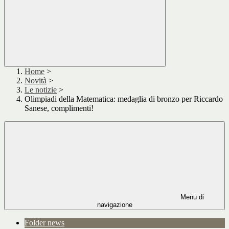
Home
>
Novità
>
Le notizie
>
Olimpiadi della Matematica: medaglia di bronzo per Riccardo
Sanese, complimenti!
Menu di
navigazione
Folder news