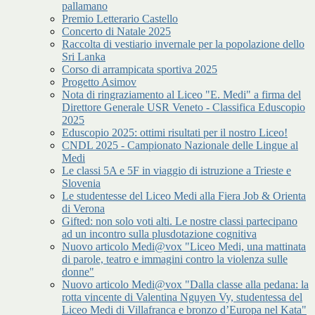
pallamano
Premio Letterario Castello
Concerto di Natale 2025
Raccolta di vestiario invernale per la popolazione dello
Sri Lanka
Corso di arrampicata sportiva 2025
Progetto Asimov
Nota di ringraziamento al Liceo "E. Medi" a firma del
Direttore Generale USR Veneto - Classifica Eduscopio
2025
Eduscopio 2025: ottimi risultati per il nostro Liceo!
CNDL 2025 - Campionato Nazionale delle Lingue al
Medi
Le classi 5A e 5F in viaggio di istruzione a Trieste e
Slovenia
Le studentesse del Liceo Medi alla Fiera Job & Orienta
di Verona
Gifted: non solo voti alti. Le nostre classi partecipano
ad un incontro sulla plusdotazione cognitiva
Nuovo articolo Medi@vox "Liceo Medi, una mattinata
di parole, teatro e immagini contro la violenza sulle
donne"
Nuovo articolo Medi@vox "Dalla classe alla pedana: la
rotta vincente di Valentina Nguyen Vy, studentessa del
Liceo Medi di Villafranca e bronzo d’Europa nel Kata"