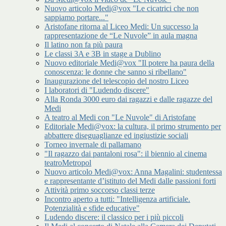
Nuovo articolo Medi@vox "Le cicatrici che non
sappiamo portare..."
Aristofane ritorna al Liceo Medi: Un successo la
rappresentazione de “Le Nuvole” in aula magna
Il latino non fa più paura
Le classi 3A e 3B in stage a Dublino
Nuovo editoriale Medi@vox "Il potere ha paura della
conoscenza: le donne che sanno si ribellano"
Inaugurazione del telescopio del nostro Liceo
I laboratori di "Ludendo discere"
Alla Ronda 3000 euro dai ragazzi e dalle ragazze del
Medi
A teatro al Medi con "Le Nuvole" di Aristofane
Editoriale Medi@vox: la cultura, il primo strumento per
abbattere diseguaglianze ed ingiustizie sociali
Torneo invernale di pallamano
"Il ragazzo dai pantaloni rosa": il biennio al cinema
teatroMetropol
Nuovo articolo Medi@vox: Anna Magalini: studentessa
e rappresentante d’istituto del Medi dalle passioni forti
Attività primo soccorso classi terze
Incontro aperto a tutti: "Intelligenza artificiale.
Potenzialità e sfide educative"
Ludendo discere: il classico per i più piccoli