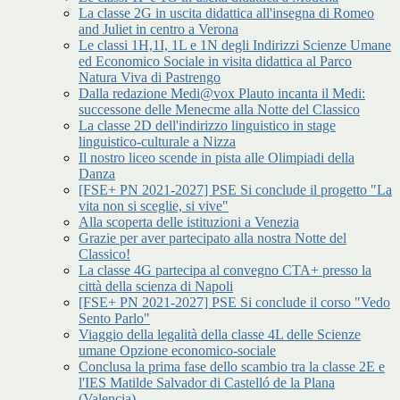
La classe 2G in uscita didattica all'insegna di Romeo
and Juliet in centro a Verona
Le classi 1H,1I, 1L e 1N degli Indirizzi Scienze Umane
ed Economico Sociale in visita didattica al Parco
Natura Viva di Pastrengo
Dalla redazione Medi@vox Plauto incanta il Medi:
successone delle Menecme alla Notte del Classico
La classe 2D dell'indirizzo linguistico in stage
linguistico-culturale a Nizza
Il nostro liceo scende in pista alle Olimpiadi della
Danza
[FSE+ PN 2021-2027] PSE Si conclude il progetto "La
vita non si sceglie, si vive"
Alla scoperta delle istituzioni a Venezia
Grazie per aver partecipato alla nostra Notte del
Classico!
La classe 4G partecipa al convegno CTA+ presso la
città della scienza di Napoli
[FSE+ PN 2021-2027] PSE Si conclude il corso "Vedo
Sento Parlo"
Viaggio della legalità della classe 4L delle Scienze
umane Opzione economico-sociale
Conclusa la prima fase dello scambio tra la classe 2E e
l'IES Matilde Salvador di Castelló de la Plana
(Valencia)