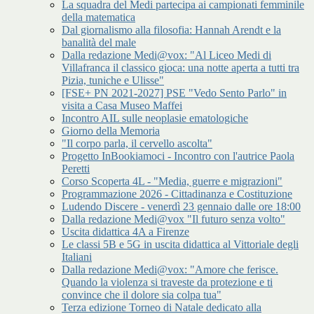
La squadra del Medi partecipa ai campionati femminile
della matematica
Dal giornalismo alla filosofia: Hannah Arendt e la
banalità del male
Dalla redazione Medi@vox: "Al Liceo Medi di
Villafranca il classico gioca: una notte aperta a tutti tra
Pizia, tuniche e Ulisse"
[FSE+ PN 2021-2027] PSE "Vedo Sento Parlo" in
visita a Casa Museo Maffei
Incontro AIL sulle neoplasie ematologiche
Giorno della Memoria
"Il corpo parla, il cervello ascolta"
Progetto InBookiamoci - Incontro con l'autrice Paola
Peretti
Corso Scoperta 4L - "Media, guerre e migrazioni"
Programmazione 2026 - Cittadinanza e Costituzione
Ludendo Discere - venerdì 23 gennaio dalle ore 18:00
Dalla redazione Medi@vox "Il futuro senza volto"
Uscita didattica 4A a Firenze
Le classi 5B e 5G in uscita didattica al Vittoriale degli
Italiani
Dalla redazione Medi@vox: "Amore che ferisce.
Quando la violenza si traveste da protezione e ti
convince che il dolore sia colpa tua"
Terza edizione Torneo di Natale dedicato alla