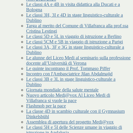
Le classi 4A e 4B in visita didattica alla Ducati e a
Bologna
Le classi 3H, 3I e 4D in stage linguistico-culturale a
Dublino
Targa al merito del Comune di Villafranca alla prof.ssa
Cristina Lestingi
Le classi 5D e 5L in viaggio di istruzione a Berlino
Le classi 5CM e 5B in viaggio di istruzione a Parigi
Le classi 3A, 3F e 3G in stage linguistico-culturale a
Dublino
Le alunne del Liceo Medi al seminario sulla professione
docente all’Università di Verona
Le quinte incontrano il Prof. Tommaso Piffer
Incontro con l'Ambasciatrice Jilan Abdalmajid
Le classi 3B e 3L in stage linguistico-culturale a
Dublino
Giornata mondiale della salute mentale
Nuovo articolo Medi@vox Al Liceo Medi di
Villafranca si vuole la pace
Flashmob per la pace
La classe 4D in scambio culturale con il Gymnasium
Dinkelsbühl
Assemblea di apertura del progetto Medi@vox
Le classi 5H e 5I delle Scienze umane in viaggio di
istruzione in Andalusia