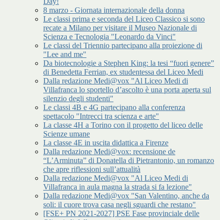
Day!
8 marzo - Giornata internazionale della donna
Le classi prima e seconda del Liceo Classico si sono
recate a Milano per visitare il Museo Nazionale di
Scienza e Tecnologia "Leonardo da Vinci"
Le classi del Triennio partecipano alla proiezione di
"Lee and me"
Da biotecnologie a Stephen King: la tesi “fuori genere”
di Benedetta Ferrian, ex studentessa del Liceo Medi
Dalla redazione Medi@vox "Al Liceo Medi di
Villafranca lo sportello d’ascolto è una porta aperta sul
silenzio degli studenti"
Le classi 4B e 4G partecipano alla conferenza
spettacolo "Intrecci tra scienza e arte"
La classe 4H a Torino con il progetto del liceo delle
Scienze umane
La classe 4E in uscita didattica a Firenze
Dalla redazione Medi@vox: recensione de
“L’Arminuta” di Donatella di Pietrantonio, un romanzo
che apre riflessioni sull’attualità
Dalla redazione Medi@vox "Al Liceo Medi di
Villafranca in aula magna la strada si fa lezione"
Dalla redazione Medi@vox "San Valentino, anche da
soli: il cuore trova casa negli sguardi che restano"
[FSE+ PN 2021-2027] PSE Fase provinciale delle