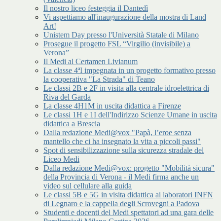
Il nostro liceo festeggia il Dantedì
Vi aspettiamo all'inaugurazione della mostra di Land
Art!
Unistem Day presso l'Università Statale di Milano
Prosegue il progetto FSL “Virgilio (invisibile) a
Verona”
Il Medi al Certamen Livianum
La classe 4ªI impegnata in un progetto formativo presso
la cooperativa "La Strada" di Teano
Le classi 2B e 2F in visita alla centrale idroelettrica di
Riva del Garda
La classe 4H1M in uscita didattica a Firenze
Le classi 1H e 1I dell'Indirizzo Scienze Umane in uscita
didattica a Brescia
Dalla redazione Medi@vox "Papà, l’eroe senza
mantello che ci ha insegnato la vita a piccoli passi"
Spot di sensibilizzazione sulla sicurezza stradale del
Liceo Medi
Dalla redazione Medi@vox: progetto "Mobilità sicura"
della Provincia di Verona - il Medi firma anche un
video sul cellulare alla guida
Le classi 5B e 5G in visita didattica ai laboratori INFN
di Legnaro e la cappella degli Scrovegni a Padova
Studenti e docenti del Medi spettatori ad una gara delle