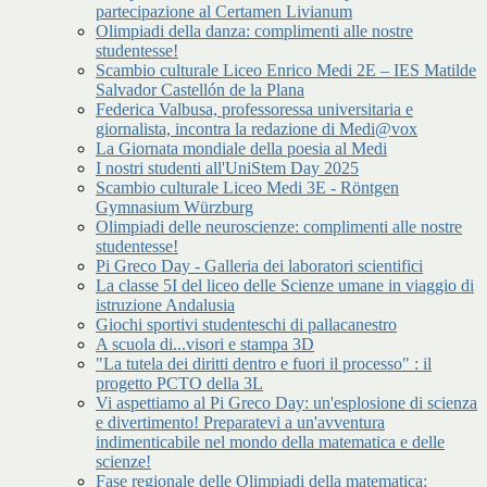
partecipazione al Certamen Livianum
Olimpiadi della danza: complimenti alle nostre
studentesse!
Scambio culturale Liceo Enrico Medi 2E – IES Matilde
Salvador Castellón de la Plana
Federica Valbusa, professoressa universitaria e
giornalista, incontra la redazione di Medi@vox
La Giornata mondiale della poesia al Medi
I nostri studenti all'UniStem Day 2025
Scambio culturale Liceo Medi 3E - Röntgen
Gymnasium Würzburg
Olimpiadi delle neuroscienze: complimenti alle nostre
studentesse!
Pi Greco Day - Galleria dei laboratori scientifici
La classe 5I del liceo delle Scienze umane in viaggio di
istruzione Andalusia
Giochi sportivi studenteschi di pallacanestro
A scuola di...visori e stampa 3D
"La tutela dei diritti dentro e fuori il processo" : il
progetto PCTO della 3L
Vi aspettiamo al Pi Greco Day: un'esplosione di scienza
e divertimento! Preparatevi a un'avventura
indimenticabile nel mondo della matematica e delle
scienze!
Fase regionale delle Olimpiadi della matematica: