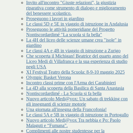
Invito all'incontro "Giuste relazioni”, la giustizia
riparativa come strumento di dialogo e miglioramento
del benessere scolastico.
Proseguono i lavori in giardino
Le classi 5D e 5E in viaggio di istruzione in Andalusia
Proseguono le attività pomeridiane del Progetto
Nontiscordardimé "La scuola si fa bella"
La 4H del liceo delle scienze umane crea "isole" in
giardino
Le classi 4A e 4B in viaggio di istruzione a Zurigo
Che scoperta il Michigan! Beatrice del quarto anno del
Liceo Medi di Villafranca e la sua esperienza di studio
negli USA
XI Festival Teatro della Scuola: 8-9-10 maggio 2025
Olympic Basket Verona
Incontro classi prime con l'Arma dei Carabinieri
La 4D alla scoperta della Basilica di Santa Anastasia
Nontiscordardimé - La Scuola si fa bella
Nuovo articolo Medi@vox: Un sabato di trekking con
gli insegnanti di scienze motorie
Una giornata all'insegna della Francofonia!
Le classi 5A e 5B in viaggio di istruzione in Portogallo
Nuovo articolo Medi@vox Tra nebbia e Po: Paolo
Malaguti e “Fumana”.
Complimenti alle nostre studentesse per la