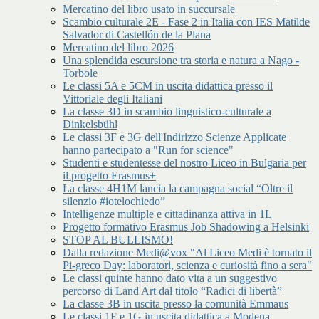
Mercatino del libro usato in succursale
Scambio culturale 2E - Fase 2 in Italia con IES Matilde
Salvador di Castellón de la Plana
Mercatino del libro 2026
Una splendida escursione tra storia e natura a Nago -
Torbole
Le classi 5A e 5CM in uscita didattica presso il
Vittoriale degli Italiani
La classe 3D in scambio linguistico-culturale a
Dinkelsbühl
Le classi 3F e 3G dell'Indirizzo Scienze Applicate
hanno partecipato a "Run for science"
Studenti e studentesse del nostro Liceo in Bulgaria per
il progetto Erasmus+
La classe 4H1M lancia la campagna social “Oltre il
silenzio #iotelochiedo”
Intelligenze multiple e cittadinanza attiva in 1L
Progetto formativo Erasmus Job Shadowing a Helsinki
STOP AL BULLISMO!
Dalla redazione Medi@vox "Al Liceo Medi è tornato il
Pi-greco Day: laboratori, scienza e curiosità fino a sera"
Le classi quinte hanno dato vita a un suggestivo
percorso di Land Art dal titolo “Radici di libertà”
La classe 3B in uscita presso la comunità Emmaus
Le classi 1F e 1G in uscita didattica a Modena