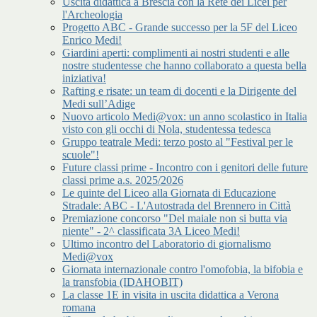
Uscita didattica a Brescia con la Rete dei Licei per
l'Archeologia
Progetto ABC - Grande successo per la 5F del Liceo
Enrico Medi!
Giardini aperti: complimenti ai nostri studenti e alle
nostre studentesse che hanno collaborato a questa bella
iniziativa!
Rafting e risate: un team di docenti e la Dirigente del
Medi sull’Adige
Nuovo articolo Medi@vox: un anno scolastico in Italia
visto con gli occhi di Nola, studentessa tedesca
Gruppo teatrale Medi: terzo posto al "Festival per le
scuole"!
Future classi prime - Incontro con i genitori delle future
classi prime a.s. 2025/2026
Le quinte del Liceo alla Giornata di Educazione
Stradale: ABC - L'Autostrada del Brennero in Città
Premiazione concorso "Del maiale non si butta via
niente" - 2^ classificata 3A Liceo Medi!
Ultimo incontro del Laboratorio di giornalismo
Medi@vox
Giornata internazionale contro l'omofobia, la bifobia e
la transfobia (IDAHOBIT)
La classe 1E in visita in uscita didattica a Verona
romana