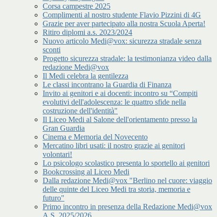
Corsa campestre 2025
Complimenti al nostro studente Flavio Pizzini di 4G
Grazie per aver partecipato alla nostra Scuola Aperta!
Ritiro diplomi a.s. 2023/2024
Nuovo articolo Medi@vox: sicurezza stradale senza
sconti
Progetto sicurezza stradale: la testimonianza video dalla
redazione Medi@vox
Il Medi celebra la gentilezza
Le classi incontrano la Guardia di Finanza
Invito ai genitori e ai docenti: incontro su “Compiti
evolutivi dell'adolescenza: le quattro sfide nella
costruzione dell'identità"
Il Liceo Medi al Salone dell'orientamento presso la
Gran Guardia
Cinema e Memoria del Novecento
Mercatino libri usati: il nostro grazie ai genitori
volontari!
Lo psicologo scolastico presenta lo sportello ai genitori
Bookcrossing al Liceo Medi
Dalla redazione Medi@vox "Berlino nel cuore: viaggio
delle quinte del Liceo Medi tra storia, memoria e
futuro"
Primo incontro in presenza della Redazione Medi@vox
A.S. 2025/2026