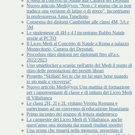
Il Medi al concerto di Natale alla Camera dei Deputati
Nuovo articolo Medi@vox “Non c’è giorno che io non
traduca una versione di latino o di greco”. Incontriamo
la professoressa Anna Tonellotto
Consegna dei diplomi Cambridge alle classi 4M, 5A e
5M
Le studentesse di 4H e 4 I incontrano Babbo Natale
grazie al PCTO
Il Liceo Medi al Concerto di Natale a Roma a palazzo
Montecitorio, Camera dei Deputati.
Procedura ritiro diplomi per diplomati fino all'a.s.
2022/2023
Uno smartlocker a scuola: nell'atrio del Medi il punto di
ritiro delle prenotazioni dei prestiti librari
Progetto “Skillati! Sei tu che mi fai stare bene quando
io sto male e viceversa”
Nuovo articolo Medi@vox Una mattina di formazione
per i rappresentanti di classe e di istituto del Liceo Medi
di Villafranca
Le classi 2H, 2I e 2L visitano Verona Romana e
partecipano ad un convegno di educazione finanziaria
Primo incontro del gruppo di lettura studentesco
La campestre del Liceo Medi di Villafranca, anche
quest’anno una giornata dai grandi risultati sportivi
Una serata che rimarrà nella memoria: presentato il