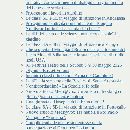
riparativa come strumento di dialogo e miglioramento
del benessere scolastico.
Proseguono i lavori in giardino
Le classi 5D e 5E in viaggio di istruzione in Andalusia
Proseguono le attività pomeridiane del Progetto
Nontiscordardimé "La scuola si fa bella"
La 4H del liceo delle scienze umane crea "isole" in
giardino
Le classi 4A e 4B in viaggio di istruzione a Zurigo
Che scoperta il Michigan! Beatrice del quarto anno del
Liceo Medi di Villafranca e la sua esperienza di studio
negli USA
XI Festival Teatro della Scuola: 8-9-10 maggio 2025
Olympic Basket Verona
Incontro classi prime con l'Arma dei Carabinieri
La 4D alla scoperta della Basilica di Santa Anastasia
Nontiscordardimé - La Scuola si fa bella
Nuovo articolo Medi@vox: Un sabato di trekking con
gli insegnanti di scienze motorie
Una giornata all'insegna della Francofonia!
Le classi 5A e 5B in viaggio di istruzione in Portogallo
Nuovo articolo Medi@vox Tra nebbia e Po: Paolo
Malaguti e “Fumana”.
Complimenti alle nostre studentesse per la
partecipazione al Certamen Livianum