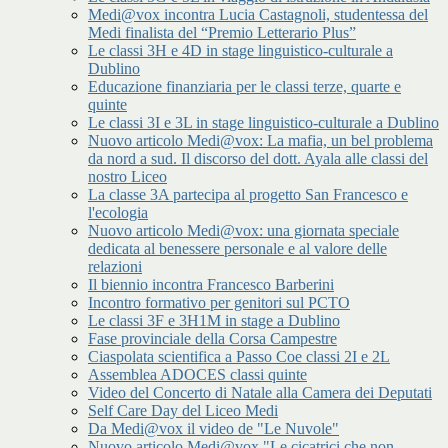
Medi@vox incontra Lucia Castagnoli, studentessa del
Medi finalista del “Premio Letterario Plus”
Le classi 3H e 4D in stage linguistico-culturale a
Dublino
Educazione finanziaria per le classi terze, quarte e
quinte
Le classi 3I e 3L in stage linguistico-culturale a Dublino
Nuovo articolo Medi@vox: La mafia, un bel problema
da nord a sud. Il discorso del dott. Ayala alle classi del
nostro Liceo
La classe 3A partecipa al progetto San Francesco e
l'ecologia
Nuovo articolo Medi@vox: una giornata speciale
dedicata al benessere personale e al valore delle
relazioni
Il biennio incontra Francesco Barberini
Incontro formativo per genitori sul PCTO
Le classi 3F e 3H1M in stage a Dublino
Fase provinciale della Corsa Campestre
Ciaspolata scientifica a Passo Coe classi 2I e 2L
Assemblea ADOCES classi quinte
Video del Concerto di Natale alla Camera dei Deputati
Self Care Day del Liceo Medi
Da Medi@vox il video de "Le Nuvole"
Nuovo articolo Medi@vox "Le cicatrici che non