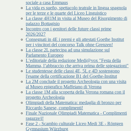
sociale a casa Emmaus
La vida es sueño, spettacolo teatrale in lingua spagnola
per le terze e le quarte del Liceo Linguistico
La classe 4H1M in visita al Museo del Risorgimento di
palazzo Bottagisio
Incontro con i genitori delle future classi prime
2026/2027
Consegnati in 4E i premi e gli attestati Goethe Institut
per i vincitori del concorso Talk ohne Grenzen!
La classe 2L partecipa ad una simulazione sul
Parlamento Europeo
L’editoriale della redazione Medi@vox "Festa della
Mamma, l’abbraccio che arriva prima delle spiegazioni"
Le studentesse delle classi 4E, 5L e 4D sostengono
l'esame della certificazione B1 del Goethe-Institut
La 2M conclude il progetto Archeologia con una visita
al Museo epigrafico Maffeiano di Verona
La classe 1M alla scoperta della Verona romana con il
progetto Archeologia
Olimpiadi della Matematica: medaglia di bronzo per
Riccardo Sanese, complimenti!
Finale Nazionale Olimpiadi Matematica - Complimenti
ragazze/i!
Fase 2 - Scambio culturale Liceo Medi 3E - Röntgen
Gymnasium Würzburg