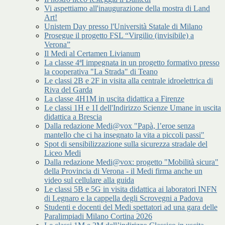
Vi aspettiamo all'inaugurazione della mostra di Land
Art!
Unistem Day presso l'Università Statale di Milano
Prosegue il progetto FSL “Virgilio (invisibile) a
Verona”
Il Medi al Certamen Livianum
La classe 4ªI impegnata in un progetto formativo presso
la cooperativa "La Strada" di Teano
Le classi 2B e 2F in visita alla centrale idroelettrica di
Riva del Garda
La classe 4H1M in uscita didattica a Firenze
Le classi 1H e 1I dell'Indirizzo Scienze Umane in uscita
didattica a Brescia
Dalla redazione Medi@vox "Papà, l’eroe senza
mantello che ci ha insegnato la vita a piccoli passi"
Spot di sensibilizzazione sulla sicurezza stradale del
Liceo Medi
Dalla redazione Medi@vox: progetto "Mobilità sicura"
della Provincia di Verona - il Medi firma anche un
video sul cellulare alla guida
Le classi 5B e 5G in visita didattica ai laboratori INFN
di Legnaro e la cappella degli Scrovegni a Padova
Studenti e docenti del Medi spettatori ad una gara delle
Paralimpiadi Milano Cortina 2026