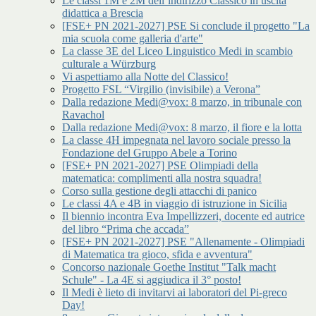
Le classi 1M e 2M dell’indirizzo Classico in uscita
didattica a Brescia
[FSE+ PN 2021-2027] PSE Si conclude il progetto "La
mia scuola come galleria d'arte"
La classe 3E del Liceo Linguistico Medi in scambio
culturale a Würzburg
Vi aspettiamo alla Notte del Classico!
Progetto FSL “Virgilio (invisibile) a Verona”
Dalla redazione Medi@vox: 8 marzo, in tribunale con
Ravachol
Dalla redazione Medi@vox: 8 marzo, il fiore e la lotta
La classe 4H impegnata nel lavoro sociale presso la
Fondazione del Gruppo Abele a Torino
[FSE+ PN 2021-2027] PSE Olimpiadi della
matematica: complimenti alla nostra squadra!
Corso sulla gestione degli attacchi di panico
Le classi 4A e 4B in viaggio di istruzione in Sicilia
Il biennio incontra Eva Impellizzeri, docente ed autrice
del libro “Prima che accada”
[FSE+ PN 2021-2027] PSE "Allenamente - Olimpiadi
di Matematica tra gioco, sfida e avventura"
Concorso nazionale Goethe Institut "Talk macht
Schule" - La 4E si aggiudica il 3° posto!
Il Medi è lieto di invitarvi ai laboratori del Pi-greco
Day!