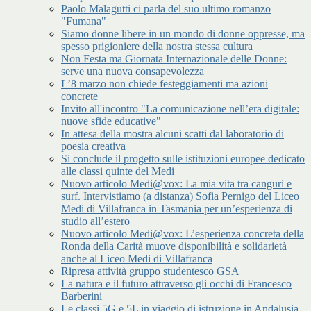
Paolo Malagutti ci parla del suo ultimo romanzo
"Fumana"
Siamo donne libere in un mondo di donne oppresse, ma
spesso prigioniere della nostra stessa cultura
Non Festa ma Giornata Internazionale delle Donne:
serve una nuova consapevolezza
L’8 marzo non chiede festeggiamenti ma azioni
concrete
Invito all'incontro "La comunicazione nell’era digitale:
nuove sfide educative"
In attesa della mostra alcuni scatti dal laboratorio di
poesia creativa
Si conclude il progetto sulle istituzioni europee dedicato
alle classi quinte del Medi
Nuovo articolo Medi@vox: La mia vita tra canguri e
surf. Intervistiamo (a distanza) Sofia Pernigo del Liceo
Medi di Villafranca in Tasmania per un’esperienza di
studio all’estero
Nuovo articolo Medi@vox: L’esperienza concreta della
Ronda della Carità muove disponibilità e solidarietà
anche al Liceo Medi di Villafranca
Ripresa attività gruppo studentesco GSA
La natura e il futuro attraverso gli occhi di Francesco
Barberini
Le classi 5G e 5L in viaggio di istruzione in Andalusia