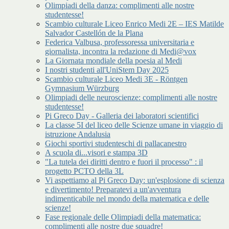
Olimpiadi della danza: complimenti alle nostre
studentesse!
Scambio culturale Liceo Enrico Medi 2E – IES Matilde
Salvador Castellón de la Plana
Federica Valbusa, professoressa universitaria e
giornalista, incontra la redazione di Medi@vox
La Giornata mondiale della poesia al Medi
I nostri studenti all'UniStem Day 2025
Scambio culturale Liceo Medi 3E - Röntgen
Gymnasium Würzburg
Olimpiadi delle neuroscienze: complimenti alle nostre
studentesse!
Pi Greco Day - Galleria dei laboratori scientifici
La classe 5I del liceo delle Scienze umane in viaggio di
istruzione Andalusia
Giochi sportivi studenteschi di pallacanestro
A scuola di...visori e stampa 3D
"La tutela dei diritti dentro e fuori il processo" : il
progetto PCTO della 3L
Vi aspettiamo al Pi Greco Day: un'esplosione di scienza
e divertimento! Preparatevi a un'avventura
indimenticabile nel mondo della matematica e delle
scienze!
Fase regionale delle Olimpiadi della matematica:
complimenti alle nostre due squadre!