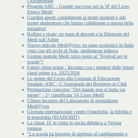
l'Archeologia
Progetto ABC - Grande successo per la 5F del Liceo
Enrico Medi!
Giardini aperti: complimenti ai nostri studenti e alle
nostre studentesse che hanno collaborato a questa bella
iniziativa!
Rafting e risate: un team di docenti e la Dirigente del
Medi sull’Adige
Nuovo articolo Medi@vox: un anno scolastico in Italia
visto con gli occhi di Nola, studentessa tedesca
Gruppo teatrale Medi: terzo posto al "Festival per le
scuole"!
Future classi prime - Incontro con i genitori delle future
classi prime a.s. 2025/2026
Le quinte del Liceo alla Giornata di Educazione
Stradale: ABC - L'Autostrada del Brennero in Città
Premiazione concorso "Del maiale non si butta via
niente" - 2^ classificata 3A Liceo Medi!
Ultimo incontro del Laboratorio di giornalismo
Medi@vox
Giornata internazionale contro l'omofobia, la bifobia e
la transfobia (IDAHOBIT)
La classe 1E in visita in uscita didattica a Verona
romana
“La scuola ha bisogno di apertura al cambiamento e