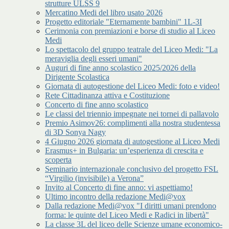
strutture ULSS 9
Mercatino Medi del libro usato 2026
Progetto editoriale "Eternamente bambini" 1L-3I
Cerimonia con premiazioni e borse di studio al Liceo
Medi
Lo spettacolo del gruppo teatrale del Liceo Medi: "La
meraviglia degli esseri umani"
Auguri di fine anno scolastico 2025/2026 della
Dirigente Scolastica
Giornata di autogestione del Liceo Medi: foto e video!
Rete Cittadinanza attiva e Costituzione
Concerto di fine anno scolastico
Le classi del triennio impegnate nei tornei di pallavolo
Premio Asimov26: complimenti alla nostra studentessa
di 3D Sonya Nagy
4 Giugno 2026 giornata di autogestione al Liceo Medi
Erasmus+ in Bulgaria: un’esperienza di crescita e
scoperta
Seminario internazionale conclusivo del progetto FSL
“Virgilio (invisibile) a Verona”
Invito al Concerto di fine anno: vi aspettiamo!
Ultimo incontro della redazione Medi@vox
Dalla redazione Medi@vox "I diritti umani prendono
forma: le quinte del Liceo Medi e Radici in libertà"
La classe 3L del liceo delle Scienze umane economico-