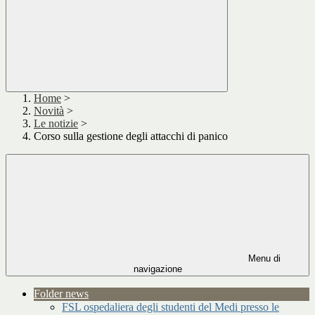
Home
>
Novità
>
Le notizie
>
Corso sulla gestione degli attacchi di panico
Menu di
navigazione
Folder news
FSL ospedaliera degli studenti del Medi presso le