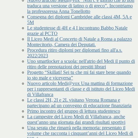
Nuovo articolo Medi@vox “Non c’è giorno che io non
traduca una versione di latino o di greco”. Incontriamo
la professoressa Anna Tonellotto
Consegna dei diplomi Cambridge alle classi 4M, 5A e
5M
Le studentesse di 4H e 4 I incontrano Babbo Natale
grazie al PCTO
Il Liceo Medi al Concerto di Natale a Roma a palazzo
Montecitorio, Camera dei Deputati.
Procedura ritiro diplomi per diplomati fino all'a.s.
2022/2023
Uno smartlocker a scuola: nell'atrio del Medi il punto di
ritiro delle prenotazioni dei prestiti librari
Progetto “Skillati! Sei tu che mi fai stare bene quando
io sto male e viceversa”
Nuovo articolo Medi@vox Una mattina di formazione
per i rappresentanti di classe e di istituto del Liceo Medi
di Villafranca
Le classi 2H, 2I e 2L visitano Verona Romana e
partecipano ad un convegno di educazione finanziaria
Primo incontro del gruppo di lettura studentesco
La campestre del Liceo Medi di Villafranca, anche
quest’anno una giornata dai grandi risultati sportivi
Una serata che rimarrà nella memoria: presentato il
volume che racconta i cinquant’anni del Liceo Medi di