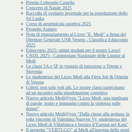
Premio Letterario Castello
Concerto di Natale 2025
Raccolta di vestiario invernale per la popolazione dello
Sri Lanka
Corso di arrampicata sportiva 2025
Progetto Asimov
Nota di ringraziamento al Liceo "E. Medi" a firma del
Direttore Generale USR Veneto - Classifica Eduscopio
2025
Eduscopio 2025: ottimi risultati per il nostro Liceo!
CNDL 2025 - Campionato Nazionale delle Lingue al
Medi
Le classi 5A e 5F in viaggio di istruzione a Trieste e
Slovenia
Le studentesse del Liceo Medi alla Fiera Job & Orienta
di Verona
Gifted: non solo voti alti. Le nostre classi partecipano
ad un incontro sulla plusdotazione cognitiva
Nuovo articolo Medi@vox "Liceo Medi, una mattinata
di parole, teatro e immagini contro la violenza sulle
donne"
Nuovo articolo Medi@vox "Dalla classe alla pedana: la
rotta vincente di Valentina Nguyen Vy, studentessa del
Liceo Medi di Villafranca e bronzo d’Europa nel Kata"
Il progetto "VERTI-GO" al Medi all'insegna dello sport