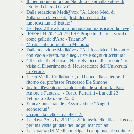
Il triennio incontra don Nandino Capovilla autore di
"Sotto il cielo di Gaza"
Dalla redazione Medi@vox "Al Liceo Medi di
Villafranca la voce degli studenti passa dai
rappresentanti d’istituto"
Le classi 2B e 2F in camminata naturalistica sulla neve
[FSE+ PN 2021-2027] PSE Progetto "La mia scuola
come galleria d'Arte - Triennio"
Mostra sul Giorno della Memoria
Dalla redazione Medi@vox "Al Liceo Medi l’incontro
con Paola Peretti, tra ciliegi, liste e sogni di scrittura"
Gli studenti del corso "NeurON: accendi la mente" in
visita al Dipartimento di Neuroscienze dell'Universita'
di Verona
Liceo Medi di Villafranca, dal banco alla cattedra: il
ritorno del professor Francesco De Simone
Invito all'evento musicale e solidale soul-funk "Pace,
Amore e Fantasia" - Teatro Ferrarini - Lunedì 23
Febbraio 2026, ore 20:30
Educazione stradale - Associazione "Angeli
sconosciuti"
Ciaspolata delle classi 4E e 2I
Le classi 2A, 2B, 2CH1 e 2F in uscita didattica a Lecco
per una visita guidata dei luoghi manzoniani
La squadra del Medi partecipa ai campionati femminile