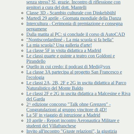
senza stress? Sì, grazie. Incontro di riflessione con
genitori a cura del dott. Mantelli
Classe 3D - Scambio culturale con Dinkelsbühl
Martedì 29 aprile - Giornata mondiale della Danza
Intercultura - Cerimonia di premiazione e consegna
pergamene
Dalla matita al PC: si conclude il corso di AutoCAD
"Nontiscordardimé - La mia scuola si fa bella"
La mia scuola? Una galleria d'arte!
La classe 5F in visita didattica a Madrid
Le classi quarte e quinte a teatro con Goldoni e
Pirandello
Quello in cui credo: il podcast di Medi@vox
La classe 3A partecipa al progetto San Francesco e
l'ecologia
Le classi 2A, 2B, 2F e 2G in uscita didattica al Parco
Naturalistico del Monte Baldo
Le classi 2F e 2G in uscita didattica a Malcesine e Riva
del Garda
2^ edizione concorso "Talk ohne Grenzen" -
Congratulazioni al gruppo vincitore di 4D!
La 5F in viaggio di istruzione a Madrid
10 aprile - Report incontro Aeronautica Militare e
studenti del Villafranchese
Invito all'incontro "Giuste relazioni”, la giustizia