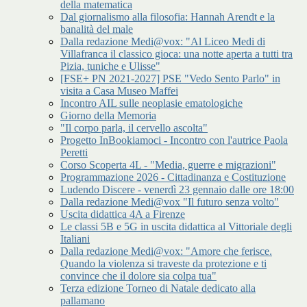
della matematica
Dal giornalismo alla filosofia: Hannah Arendt e la
banalità del male
Dalla redazione Medi@vox: "Al Liceo Medi di
Villafranca il classico gioca: una notte aperta a tutti tra
Pizia, tuniche e Ulisse"
[FSE+ PN 2021-2027] PSE "Vedo Sento Parlo" in
visita a Casa Museo Maffei
Incontro AIL sulle neoplasie ematologiche
Giorno della Memoria
"Il corpo parla, il cervello ascolta"
Progetto InBookiamoci - Incontro con l'autrice Paola
Peretti
Corso Scoperta 4L - "Media, guerre e migrazioni"
Programmazione 2026 - Cittadinanza e Costituzione
Ludendo Discere - venerdì 23 gennaio dalle ore 18:00
Dalla redazione Medi@vox "Il futuro senza volto"
Uscita didattica 4A a Firenze
Le classi 5B e 5G in uscita didattica al Vittoriale degli
Italiani
Dalla redazione Medi@vox: "Amore che ferisce.
Quando la violenza si traveste da protezione e ti
convince che il dolore sia colpa tua"
Terza edizione Torneo di Natale dedicato alla
pallamano