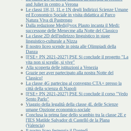
and Juliet in centro a Verona
Le classi 1H,1I, 1L e 1N degli Indirizzi Scienze Umane
ed Economico Sociale in visita didattica al Parco
Natura Viva di Pastrengo
Dalla redazione Medi@vox Plauto incanta il Medi:
successone delle Menecme alla Notte del Classico
La classe 2D dell'indirizzo linguistico in stage
linguistico-culturale a Nizza
Il nostro liceo scende in pista alle Olimpiadi della
Danza
[FSE+ PN 2021-2027] PSE Si conclude il progetto "La
vita non si sceglie, si vive"
Alla scoperta delle istituzioni a Venezia
Grazie per aver partecipato alla nostra Notte del
Classico!
La classe 4G partecipa al convegno CTA+ presso la
città della scienza di Napoli
[FSE+ PN 2021-2027] PSE Si conclude il corso "Vedo
Sento Parlo"
Viaggio della legalità della classe 4L delle Scienze
umane Opzione economico-sociale
Conclusa la prima fase dello scambio tra la classe 2E e
l'IES Matilde Salvador di Castelló de la Plana
(Valencia)
Il nostro liceo festeggia il Dantedì