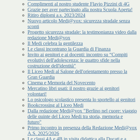
Complimenti al nostro studente Flavio Pizzini di 4G
Grazie per aver partecipato alla nostra Scuola Aperta!
Ritiro diplomi a.s. 2023/2024
Nuovo articolo Medi@vox: sicurezza stradale senza
sconti
Progetto sicurezza stradale: la testimonianza video dalla
redazione Medi@vox
Il Medi celebra la gentilezza
Le classi incontrano la Guardia di Finanza
Invito ai genitori e ai docenti: incontro su “Compiti
evolutivi dell'adolescenza: le quattro sfide nella
costruzione dell'identità"
Il Liceo Medi al Salone dell'orientamento presso la
Gran Guardia
Cinema e Memoria del Novecento
Mercatino libri usati: il nostro grazie ai genitori
volontari!
Lo psicologo scolastico presenta lo sportello ai genitori
Bookcrossing al Liceo Medi
Dalla redazione Medi@vox "Berlino nel cuore: viaggio
delle quinte del Liceo Medi tra storia, memoria e
futuro"
Primo incontro in presenza della Redazione Medi@vox
A.S. 2025/2026
Le classi 4A e 4B in visita didattica alla Ducati e a