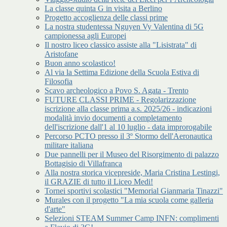
La classe quinta G in visita a Berlino
Progetto accoglienza delle classi prime
La nostra studentessa Nguyen Vy Valentina di 5G
campionessa agli Europei
Il nostro liceo classico assiste alla "Lisistrata" di
Aristofane
Buon anno scolastico!
Al via la Settima Edizione della Scuola Estiva di
Filosofia
Scavo archeologico a Povo S. Agata - Trento
FUTURE CLASSI PRIME - Regolarizzazione
iscrizione alla classe prima a.s. 2025/26 - indicazioni
modalità invio documenti a completamento
dell'iscrizione dall'1 al 10 luglio - data improrogabile
Percorso PCTO presso il 3º Stormo dell'Aeronautica
militare italiana
Due pannelli per il Museo del Risorgimento di palazzo
Bottagisio di Villafranca
Alla nostra storica vicepreside, Maria Cristina Lestingi,
il GRAZIE di tutto il Liceo Medi!
Tornei sportivi scolastici "Memorial Gianmaria Tinazzi"
Murales con il progetto "La mia scuola come galleria
d'arte"
Selezioni STEAM Summer Camp INFN: complimenti