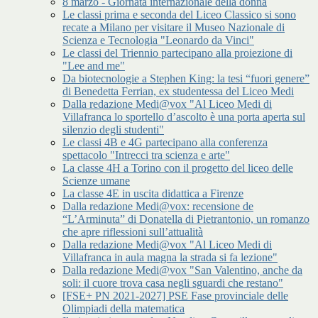
8 marzo - Giornata internazionale della donna
Le classi prima e seconda del Liceo Classico si sono
recate a Milano per visitare il Museo Nazionale di
Scienza e Tecnologia "Leonardo da Vinci"
Le classi del Triennio partecipano alla proiezione di
"Lee and me"
Da biotecnologie a Stephen King: la tesi “fuori genere”
di Benedetta Ferrian, ex studentessa del Liceo Medi
Dalla redazione Medi@vox "Al Liceo Medi di
Villafranca lo sportello d’ascolto è una porta aperta sul
silenzio degli studenti"
Le classi 4B e 4G partecipano alla conferenza
spettacolo "Intrecci tra scienza e arte"
La classe 4H a Torino con il progetto del liceo delle
Scienze umane
La classe 4E in uscita didattica a Firenze
Dalla redazione Medi@vox: recensione de
“L’Arminuta” di Donatella di Pietrantonio, un romanzo
che apre riflessioni sull’attualità
Dalla redazione Medi@vox "Al Liceo Medi di
Villafranca in aula magna la strada si fa lezione"
Dalla redazione Medi@vox "San Valentino, anche da
soli: il cuore trova casa negli sguardi che restano"
[FSE+ PN 2021-2027] PSE Fase provinciale delle
Olimpiadi della matematica