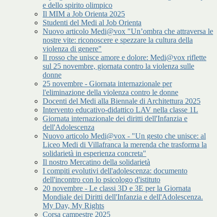
e dello spirito olimpico
Il MIM a Job Orienta 2025
Studenti del Medi al Job Orienta
Nuovo articolo Medi@vox "Un’ombra che attraversa le
nostre vite: riconoscere e spezzare la cultura della
violenza di genere"
Il rosso che unisce amore e dolore: Medi@vox riflette
sul 25 novembre, giornata contro la violenza sulle
donne
25 novembre - Giornata internazionale per
l'eliminazione della violenza contro le donne
Docenti del Medi alla Biennale di Architettura 2025
Intervento educativo-didattico LAV nella classe 1L
Giornata internazionale dei diritti dell'Infanzia e
dell'Adolescenza
Nuovo articolo Medi@vox - "Un gesto che unisce: al
Liceo Medi di Villafranca la merenda che trasforma la
solidarietà in esperienza concreta"
Il nostro Mercatino della solidarietà
I compiti evolutivi dell'adolescenza: documento
dell'incontro con lo psicologo d'istituto
20 novembre - Le classi 3D e 3E per la Giornata
Mondiale dei Diritti dell'Infanzia e dell'Adolescenza.
My Day, My Rights
Corsa campestre 2025