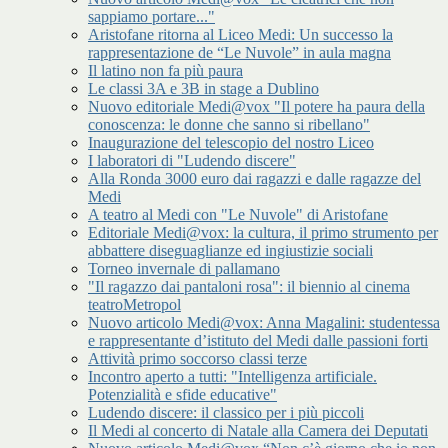
sappiamo portare..."
Aristofane ritorna al Liceo Medi: Un successo la
rappresentazione de “Le Nuvole” in aula magna
Il latino non fa più paura
Le classi 3A e 3B in stage a Dublino
Nuovo editoriale Medi@vox "Il potere ha paura della
conoscenza: le donne che sanno si ribellano"
Inaugurazione del telescopio del nostro Liceo
I laboratori di "Ludendo discere"
Alla Ronda 3000 euro dai ragazzi e dalle ragazze del
Medi
A teatro al Medi con "Le Nuvole" di Aristofane
Editoriale Medi@vox: la cultura, il primo strumento per
abbattere diseguaglianze ed ingiustizie sociali
Torneo invernale di pallamano
"Il ragazzo dai pantaloni rosa": il biennio al cinema
teatroMetropol
Nuovo articolo Medi@vox: Anna Magalini: studentessa
e rappresentante d’istituto del Medi dalle passioni forti
Attività primo soccorso classi terze
Incontro aperto a tutti: "Intelligenza artificiale.
Potenzialità e sfide educative"
Ludendo discere: il classico per i più piccoli
Il Medi al concerto di Natale alla Camera dei Deputati