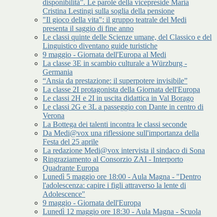
disponibilità”. Le parole della vicepreside Maria
Cristina Lestingi sulla soglia della pensione
"Il gioco della vita": il gruppo teatrale del Medi
presenta il saggio di fine anno
Le classi quinte delle Scienze umane, del Classico e del
Linguistico diventano guide turistiche
9 maggio - Giornata dell'Europa al Medi
La classe 3E in scambio culturale a Würzburg -
Germania
“Ansia da prestazione: il superpotere invisibile”
La classe 2I protagonista della Giornata dell'Europa
Le classi 2H e 2I in uscita didattica in Val Borago
Le classi 2G e 3L a passeggio con Dante in centro di
Verona
La Bottega dei talenti incontra le classi seconde
Da Medi@vox una riflessione sull'importanza della
Festa del 25 aprile
La redazione Medi@vox intervista il sindaco di Sona
Ringraziamento al Consorzio ZAI - Interporto
Quadrante Europa
Lunedì 5 maggio ore 18:00 - Aula Magna - "Dentro
l'adolescenza: capire i figli attraverso la lente di
Adolescence"
9 maggio - Giornata dell'Europa
Lunedì 12 maggio ore 18:30 - Aula Magna - Scuola