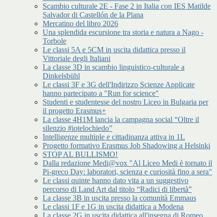
Scambio culturale 2E - Fase 2 in Italia con IES Matilde
Salvador di Castellón de la Plana
Mercatino del libro 2026
Una splendida escursione tra storia e natura a Nago -
Torbole
Le classi 5A e 5CM in uscita didattica presso il
Vittoriale degli Italiani
La classe 3D in scambio linguistico-culturale a
Dinkelsbühl
Le classi 3F e 3G dell'Indirizzo Scienze Applicate
hanno partecipato a "Run for science"
Studenti e studentesse del nostro Liceo in Bulgaria per
il progetto Erasmus+
La classe 4H1M lancia la campagna social “Oltre il
silenzio #iotelochiedo”
Intelligenze multiple e cittadinanza attiva in 1L
Progetto formativo Erasmus Job Shadowing a Helsinki
STOP AL BULLISMO!
Dalla redazione Medi@vox "Al Liceo Medi è tornato il
Pi-greco Day: laboratori, scienza e curiosità fino a sera"
Le classi quinte hanno dato vita a un suggestivo
percorso di Land Art dal titolo “Radici di libertà”
La classe 3B in uscita presso la comunità Emmaus
Le classi 1F e 1G in uscita didattica a Modena
La classe 2G in uscita didattica all'insegna di Romeo