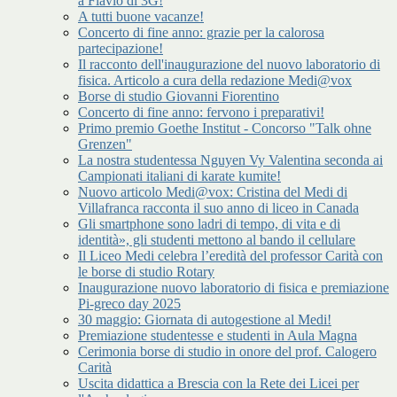
a Flavio di 3G!
A tutti buone vacanze!
Concerto di fine anno: grazie per la calorosa
partecipazione!
Il racconto dell'inaugurazione del nuovo laboratorio di
fisica. Articolo a cura della redazione Medi@vox
Borse di studio Giovanni Fiorentino
Concerto di fine anno: fervono i preparativi!
Primo premio Goethe Institut - Concorso "Talk ohne
Grenzen"
La nostra studentessa Nguyen Vy Valentina seconda ai
Campionati italiani di karate kumite!
Nuovo articolo Medi@vox: Cristina del Medi di
Villafranca racconta il suo anno di liceo in Canada
Gli smartphone sono ladri di tempo, di vita e di
identità», gli studenti mettono al bando il cellulare
Il Liceo Medi celebra l’eredità del professor Carità con
le borse di studio Rotary
Inaugurazione nuovo laboratorio di fisica e premiazione
Pi-greco day 2025
30 maggio: Giornata di autogestione al Medi!
Premiazione studentesse e studenti in Aula Magna
Cerimonia borse di studio in onore del prof. Calogero
Carità
Uscita didattica a Brescia con la Rete dei Licei per