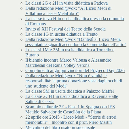
Le classi 2G e 2H in visita didattica a Padova
Dalla redazione Medi@vox: "Al Liceo Medi di
Villafranca nasce MetaLibro"
La classe terza H in uscita didattica presso la comunità
di Emmaus
Invito al XII Festival del Teatro della Scuola
La classe 1G in uscita didattica a Trento
Dalla redazione Medi@vox "Dantedì al Liceo Medi,
sessantadue sguardi accendono la Commedia nell’atrio"
Le classi 1M e 2M in uscita didattica a Torcello e
Burano
Il biennio incontra Marco Valbusa e Alessandro
Marchesan del Rana Volley Verona
Complimenti ai gruppi vincitori del Pi-greco Day 2026
Dalla redazione Medi@vox "Non è vanità, è
responsabilità: la prima donazione vista dagli occhi di
uno studente del Medi"
La classe 5M in uscita didattica a Palazzo Maffei
La classe 2CH1 in uscita didattica a Ravenna e alle
Saline di Cervia
Scambio culturale 2E - Fase 1 in Spagna con IES
Matilde Salvador de Castellón de la Plana
22 aprile ore 20:45 - Liceo Medi - "Storie di errori
memorabili" - Incontro con il prof. Piero Martin
Mercatino del libro usato in succursale