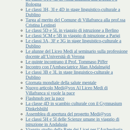
Bologna
Le classi 3H, 3I e 4D in stage linguistico-culturale a
Dublino
Targa al merito del Comune di Villafranca alla prof.ssa
Cristina Lestingi
Le classi 5D e 5L in viaggio di istruzione a Berlino
Le classi 5CM e 5B in viaggio di istruzione a Parigi
Le classi 3A, 3F e 3G in stage linguistico-culturale a
Dublino
Le alunne del Liceo Medi al seminario sulla professione
docente all’Università di Verona
Le quinte incontrano il Prof. Tommaso Piffer
Incontro con l'Ambasciatrice Jilan Abdalmajid
Le classi 3B e 3L in stage linguistico-culturale a
Dublino
Giornata mondiale della salute mentale
Nuovo articolo Medi@vox Al Liceo Medi di
Villafranca si vuole la pace
Flashmob per la pace
La classe 4D in scambio culturale con il Gymnasium
Dinkelsbühl
Assemblea di apertura del progetto Medi@vox
Le classi 5H e 5I delle Scienze umane in viaggio di
istruzione in Andalusia
Viaggio-studio della Rete dei Licei per l’Archeologia