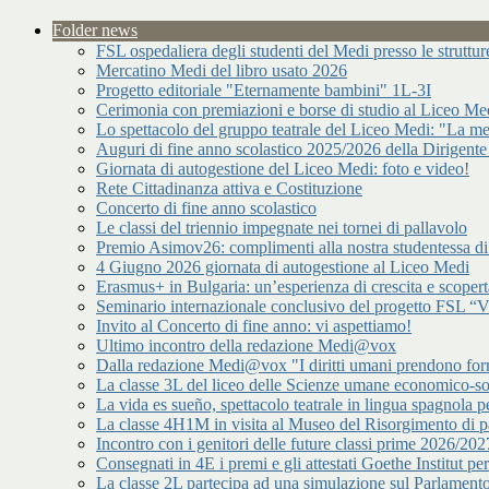
Folder news
FSL ospedaliera degli studenti del Medi presso le strutt
Mercatino Medi del libro usato 2026
Progetto editoriale "Eternamente bambini" 1L-3I
Cerimonia con premiazioni e borse di studio al Liceo Me
Lo spettacolo del gruppo teatrale del Liceo Medi: "La me
Auguri di fine anno scolastico 2025/2026 della Dirigente
Giornata di autogestione del Liceo Medi: foto e video!
Rete Cittadinanza attiva e Costituzione
Concerto di fine anno scolastico
Le classi del triennio impegnate nei tornei di pallavolo
Premio Asimov26: complimenti alla nostra studentessa 
4 Giugno 2026 giornata di autogestione al Liceo Medi
Erasmus+ in Bulgaria: un’esperienza di crescita e scopert
Seminario internazionale conclusivo del progetto FSL “Vir
Invito al Concerto di fine anno: vi aspettiamo!
Ultimo incontro della redazione Medi@vox
Dalla redazione Medi@vox "I diritti umani prendono forma
La classe 3L del liceo delle Scienze umane economico-s
La vida es sueño, spettacolo teatrale in lingua spagnola pe
La classe 4H1M in visita al Museo del Risorgimento di p
Incontro con i genitori delle future classi prime 2026/202
Consegnati in 4E i premi e gli attestati Goethe Institut p
La classe 2L partecipa ad una simulazione sul Parlamen