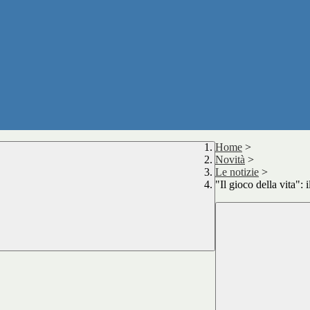
Home
>
Novità
>
Le notizie
>
"Il gioco della vita":