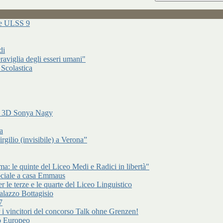
ure ULSS 9
di
raviglia degli esseri umani"
 Scolastica
di 3D Sonya Nagy
a
gilio (invisibile) a Verona”
: le quinte del Liceo Medi e Radici in libertà"
ociale a casa Emmaus
r le terze e le quarte del Liceo Linguistico
alazzo Bottagisio
7
er i vincitori del concorso Talk ohne Grenzen!
to Europeo