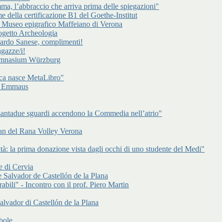
a, l’abbraccio che arriva prima delle spiegazioni"
e della certificazione B1 del Goethe-Institut
l Museo epigrafico Maffeiano di Verona
rogetto Archeologia
cardo Sanese, complimenti!
gazze/i!
Gymnasium Würzburg
ca nasce MetaLibro"
 di Emmaus
antadue sguardi accendono la Commedia nell’atrio"
an del Rana Volley Verona
à: la prima donazione vista dagli occhi di uno studente del Medi"
e di Cervia
 Salvador de Castellón de la Plana
abili" - Incontro con il prof. Piero Martin
alvador di Castellón de la Plana
bole