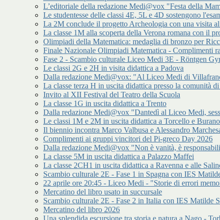
L’editoriale della redazione Medi@vox "Festa della Mamm
Le studentesse delle classi 4E, 5L e 4D sostengono l'esam
La 2M conclude il progetto Archeologia con una visita a
La classe 1M alla scoperta della Verona romana con il p
Olimpiadi della Matematica: medaglia di bronzo per Ric
Finale Nazionale Olimpiadi Matematica - Complimenti ra
Fase 2 - Scambio culturale Liceo Medi 3E - Röntgen 
Le classi 2G e 2H in visita didattica a Padova
Dalla redazione Medi@vox: "Al Liceo Medi di Villafran
La classe terza H in uscita didattica presso la comunità
Invito al XII Festival del Teatro della Scuola
La classe 1G in uscita didattica a Trento
Dalla redazione Medi@vox "Dantedì al Liceo Medi, sess
Le classi 1M e 2M in uscita didattica a Torcello e Burano
Il biennio incontra Marco Valbusa e Alessandro Marches
Complimenti ai gruppi vincitori del Pi-greco Day 2026
Dalla redazione Medi@vox "Non è vanità, è responsabilit
La classe 5M in uscita didattica a Palazzo Maffei
La classe 2CH1 in uscita didattica a Ravenna e alle Salin
Scambio culturale 2E - Fase 1 in Spagna con IES Matilde
22 aprile ore 20:45 - Liceo Medi - "Storie di errori memor
Mercatino del libro usato in succursale
Scambio culturale 2E - Fase 2 in Italia con IES Matilde S
Mercatino del libro 2026
Una splendida escursione tra storia e natura a Nago - Tor