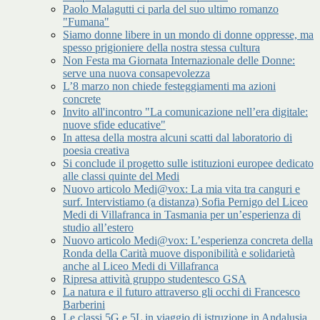
Paolo Malagutti ci parla del suo ultimo romanzo
"Fumana"
Siamo donne libere in un mondo di donne oppresse, ma
spesso prigioniere della nostra stessa cultura
Non Festa ma Giornata Internazionale delle Donne:
serve una nuova consapevolezza
L’8 marzo non chiede festeggiamenti ma azioni
concrete
Invito all'incontro "La comunicazione nell’era digitale:
nuove sfide educative"
In attesa della mostra alcuni scatti dal laboratorio di
poesia creativa
Si conclude il progetto sulle istituzioni europee dedicato
alle classi quinte del Medi
Nuovo articolo Medi@vox: La mia vita tra canguri e
surf. Intervistiamo (a distanza) Sofia Pernigo del Liceo
Medi di Villafranca in Tasmania per un’esperienza di
studio all’estero
Nuovo articolo Medi@vox: L’esperienza concreta della
Ronda della Carità muove disponibilità e solidarietà
anche al Liceo Medi di Villafranca
Ripresa attività gruppo studentesco GSA
La natura e il futuro attraverso gli occhi di Francesco
Barberini
Le classi 5G e 5L in viaggio di istruzione in Andalusia