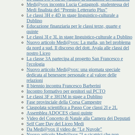
Medi@vox incontra Lucia Castagnoli, studentessa del
Medi finalista del “Premio Letterario Plus”
Le classi 3H e 4D in stage linguistico-culturale a
Dublino
Educazione finanziaria per le classi terze, quarte e
quinte
Le classi 3I e 3L in stage linguistico-culturale a Dublino
Nuovo articolo Medi@vox: La mafia, un bel problema
da nord a sud. Il discorso del dott. Ayala alle classi del
nostro Liceo
La classe 3A partecipa al progetto San Francesco e
l'ecologia
Nuovo articolo Medi@vox: una giornata speciale
dedicata al benessere personale e al valore delle
relazioni
Il biennio incontra Francesco Barberini
Incontro formativo per genitori sul PCTO
Le classi 3F e 3H1M in stage a Dublino
Fase provinciale della Corsa Campestre
Ciaspolata scientifica a Passo Coe classi 2I e 2L
Assemblea ADOCES classi quinte
Video del Concerto di Natale alla Camera dei Deputati
Self Care Day del Liceo Medi
Da Medi@vox il video de "Le Nuvole"
Nuovo articolo Medi@vox "Le cicatrici che non