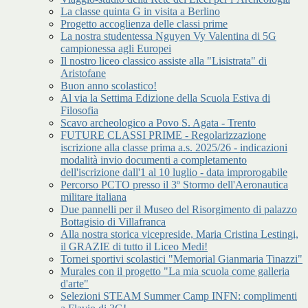
La classe quinta G in visita a Berlino
Progetto accoglienza delle classi prime
La nostra studentessa Nguyen Vy Valentina di 5G
campionessa agli Europei
Il nostro liceo classico assiste alla "Lisistrata" di
Aristofane
Buon anno scolastico!
Al via la Settima Edizione della Scuola Estiva di
Filosofia
Scavo archeologico a Povo S. Agata - Trento
FUTURE CLASSI PRIME - Regolarizzazione
iscrizione alla classe prima a.s. 2025/26 - indicazioni
modalità invio documenti a completamento
dell'iscrizione dall'1 al 10 luglio - data improrogabile
Percorso PCTO presso il 3º Stormo dell'Aeronautica
militare italiana
Due pannelli per il Museo del Risorgimento di palazzo
Bottagisio di Villafranca
Alla nostra storica vicepreside, Maria Cristina Lestingi,
il GRAZIE di tutto il Liceo Medi!
Tornei sportivi scolastici "Memorial Gianmaria Tinazzi"
Murales con il progetto "La mia scuola come galleria
d'arte"
Selezioni STEAM Summer Camp INFN: complimenti