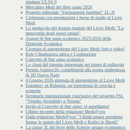
strutture ULSS 9
Mercatino Medi del libro usato 2026
Progetto editoriale "Eternamente bambini" 1L-3I
Cerimonia con premiazioni e borse di studio al Liceo
Medi
Lo spettacolo del gruppo teatrale del Liceo Medi: "La
meraviglia degli esseri umani"
Auguri di fine anno scolastico 2025/2026 della
Dirigente Scolastica
Giornata di autogestione del Liceo Medi: foto e video!
Rete Cittadinanza attiva e Costituzione
Concerto di fine anno scolastico
Le classi del triennio impegnate nei tornei di pallavolo
Premio Asimov26: complimenti alla nostra studentessa
di 3D Sonya Nagy
4 Giugno 2026 giornata di autogestione al Liceo Medi
Erasmus+ in Bulgaria: un’esperienza di crescita e
scoperta
Seminario internazionale conclusivo del progetto FSL
“Virgilio (invisibile) a Verona”
Invito al Concerto di fine anno: vi aspettiamo!
Ultimo incontro della redazione Medi@vox
Dalla redazione Medi@vox "I diritti umani prendono
forma: le quinte del Liceo Medi e Radici in libertà"
La classe 3L del liceo delle Scienze umane economico-