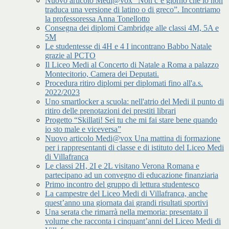
Nuovo articolo Medi@vox “Non c’è giorno che io non
traduca una versione di latino o di greco”. Incontriamo
la professoressa Anna Tonellotto
Consegna dei diplomi Cambridge alle classi 4M, 5A e
5M
Le studentesse di 4H e 4 I incontrano Babbo Natale
grazie al PCTO
Il Liceo Medi al Concerto di Natale a Roma a palazzo
Montecitorio, Camera dei Deputati.
Procedura ritiro diplomi per diplomati fino all'a.s.
2022/2023
Uno smartlocker a scuola: nell'atrio del Medi il punto di
ritiro delle prenotazioni dei prestiti librari
Progetto “Skillati! Sei tu che mi fai stare bene quando
io sto male e viceversa”
Nuovo articolo Medi@vox Una mattina di formazione
per i rappresentanti di classe e di istituto del Liceo Medi
di Villafranca
Le classi 2H, 2I e 2L visitano Verona Romana e
partecipano ad un convegno di educazione finanziaria
Primo incontro del gruppo di lettura studentesco
La campestre del Liceo Medi di Villafranca, anche
quest’anno una giornata dai grandi risultati sportivi
Una serata che rimarrà nella memoria: presentato il
volume che racconta i cinquant’anni del Liceo Medi di