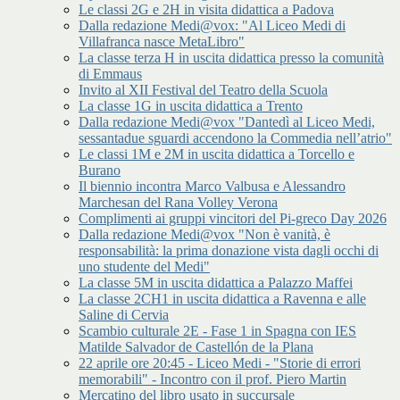
Le classi 2G e 2H in visita didattica a Padova
Dalla redazione Medi@vox: "Al Liceo Medi di
Villafranca nasce MetaLibro"
La classe terza H in uscita didattica presso la comunità
di Emmaus
Invito al XII Festival del Teatro della Scuola
La classe 1G in uscita didattica a Trento
Dalla redazione Medi@vox "Dantedì al Liceo Medi,
sessantadue sguardi accendono la Commedia nell’atrio"
Le classi 1M e 2M in uscita didattica a Torcello e
Burano
Il biennio incontra Marco Valbusa e Alessandro
Marchesan del Rana Volley Verona
Complimenti ai gruppi vincitori del Pi-greco Day 2026
Dalla redazione Medi@vox "Non è vanità, è
responsabilità: la prima donazione vista dagli occhi di
uno studente del Medi"
La classe 5M in uscita didattica a Palazzo Maffei
La classe 2CH1 in uscita didattica a Ravenna e alle
Saline di Cervia
Scambio culturale 2E - Fase 1 in Spagna con IES
Matilde Salvador de Castellón de la Plana
22 aprile ore 20:45 - Liceo Medi - "Storie di errori
memorabili" - Incontro con il prof. Piero Martin
Mercatino del libro usato in succursale