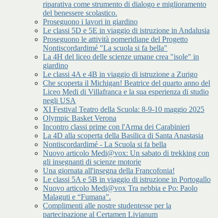
riparativa come strumento di dialogo e miglioramento
del benessere scolastico.
Proseguono i lavori in giardino
Le classi 5D e 5E in viaggio di istruzione in Andalusia
Proseguono le attività pomeridiane del Progetto
Nontiscordardimé "La scuola si fa bella"
La 4H del liceo delle scienze umane crea "isole" in
giardino
Le classi 4A e 4B in viaggio di istruzione a Zurigo
Che scoperta il Michigan! Beatrice del quarto anno del
Liceo Medi di Villafranca e la sua esperienza di studio
negli USA
XI Festival Teatro della Scuola: 8-9-10 maggio 2025
Olympic Basket Verona
Incontro classi prime con l'Arma dei Carabinieri
La 4D alla scoperta della Basilica di Santa Anastasia
Nontiscordardimé - La Scuola si fa bella
Nuovo articolo Medi@vox: Un sabato di trekking con
gli insegnanti di scienze motorie
Una giornata all'insegna della Francofonia!
Le classi 5A e 5B in viaggio di istruzione in Portogallo
Nuovo articolo Medi@vox Tra nebbia e Po: Paolo
Malaguti e “Fumana”.
Complimenti alle nostre studentesse per la
partecipazione al Certamen Livianum