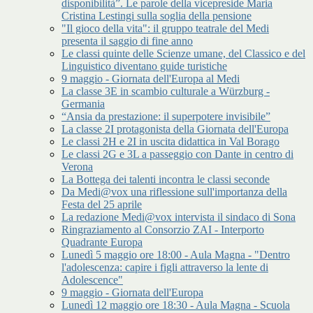
disponibilità”. Le parole della vicepreside Maria
Cristina Lestingi sulla soglia della pensione
"Il gioco della vita": il gruppo teatrale del Medi
presenta il saggio di fine anno
Le classi quinte delle Scienze umane, del Classico e del
Linguistico diventano guide turistiche
9 maggio - Giornata dell'Europa al Medi
La classe 3E in scambio culturale a Würzburg -
Germania
“Ansia da prestazione: il superpotere invisibile”
La classe 2I protagonista della Giornata dell'Europa
Le classi 2H e 2I in uscita didattica in Val Borago
Le classi 2G e 3L a passeggio con Dante in centro di
Verona
La Bottega dei talenti incontra le classi seconde
Da Medi@vox una riflessione sull'importanza della
Festa del 25 aprile
La redazione Medi@vox intervista il sindaco di Sona
Ringraziamento al Consorzio ZAI - Interporto
Quadrante Europa
Lunedì 5 maggio ore 18:00 - Aula Magna - "Dentro
l'adolescenza: capire i figli attraverso la lente di
Adolescence"
9 maggio - Giornata dell'Europa
Lunedì 12 maggio ore 18:30 - Aula Magna - Scuola