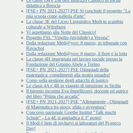
Le classi 1M e 2M dell’indirizzo Classico in uscita
didattica a Brescia
[FSE+ PN 2021-2027] PSE Si conclude il progetto "La
mia scuola come galleria d'arte"
La classe 3E del Liceo Linguistico Medi in scambio
culturale a Würzburg
Vi aspettiamo alla Notte del Classico!
Progetto FSL “Virgilio (invisibile) a Verona”
Dalla redazione Medi@vox: 8 marzo, in tribunale con
Ravachol
Dalla redazione Medi@vox: 8 marzo, il fiore e la lotta
La classe 4H impegnata nel lavoro sociale presso la
Fondazione del Gruppo Abele a Torino
[FSE+ PN 2021-2027] PSE Olimpiadi della
matematica: complimenti alla nostra squadra!
Corso sulla gestione degli attacchi di panico
Le classi 4A e 4B in viaggio di istruzione in Sicilia
Il biennio incontra Eva Impellizzeri, docente ed autrice
del libro “Prima che accada”
[FSE+ PN 2021-2027] PSE "Allenamente - Olimpiadi
di Matematica tra gioco, sfida e avventura"
Concorso nazionale Goethe Institut "Talk macht
Schule" - La 4E si aggiudica il 3° posto!
Il Medi è lieto di invitarvi ai laboratori del Pi-greco
Day!