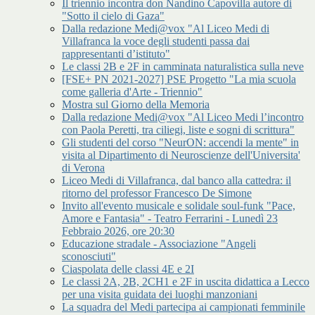
Il triennio incontra don Nandino Capovilla autore di
"Sotto il cielo di Gaza"
Dalla redazione Medi@vox "Al Liceo Medi di
Villafranca la voce degli studenti passa dai
rappresentanti d’istituto"
Le classi 2B e 2F in camminata naturalistica sulla neve
[FSE+ PN 2021-2027] PSE Progetto "La mia scuola
come galleria d'Arte - Triennio"
Mostra sul Giorno della Memoria
Dalla redazione Medi@vox "Al Liceo Medi l’incontro
con Paola Peretti, tra ciliegi, liste e sogni di scrittura"
Gli studenti del corso "NeurON: accendi la mente" in
visita al Dipartimento di Neuroscienze dell'Universita'
di Verona
Liceo Medi di Villafranca, dal banco alla cattedra: il
ritorno del professor Francesco De Simone
Invito all'evento musicale e solidale soul-funk "Pace,
Amore e Fantasia" - Teatro Ferrarini - Lunedì 23
Febbraio 2026, ore 20:30
Educazione stradale - Associazione "Angeli
sconosciuti"
Ciaspolata delle classi 4E e 2I
Le classi 2A, 2B, 2CH1 e 2F in uscita didattica a Lecco
per una visita guidata dei luoghi manzoniani
La squadra del Medi partecipa ai campionati femminile