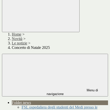
Home
>
Novità
>
Le notizie
>
Concerto di Natale 2025
Menu di
navigazione
Folder news
FSL ospedaliera degli studenti del Medi presso le