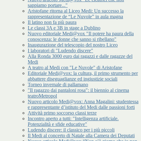
sappiamo portare..."
Aristofane ritorna al Liceo Medi: Un successo la
rappresentazione de “Le Nuvole” in aula magna
Il latino non fa più paura
Le classi 3A e 3B in stage a Dublino
Nuovo editoriale Medi@vox "Il potere ha paura della
conoscenza: le donne che sanno si ribellano"
Inaugurazione del telescopio del nostro Liceo
I laboratori di "Ludendo discere"
Alla Ronda 3000 euro dai ragazzi e dalle ragazze del
Medi
A teatro al Medi con "Le Nuvole" di Aristofane
Editoriale Medi@vox: la cultura, il primo strumento per
abbattere diseguaglianze ed ingiustizie sociali
Torneo invernale di pallamano
"Il ragazzo dai pantaloni rosa": il biennio al cinema
teatroMetropol
Nuovo articolo Medi@vox: Anna Magalini: studentessa
e rappresentante d’istituto del Medi dalle passioni forti
Attività primo soccorso classi terze
Incontro aperto a tutti: "Intelligenza artificiale.
Potenzialità e sfide educative"
Ludendo discere: il classico per i più piccoli
Il Medi al concerto di Natale alla Camera dei Deputati