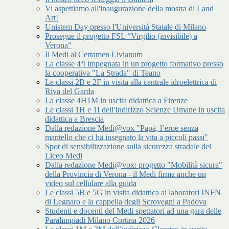
Vi aspettiamo all'inaugurazione della mostra di Land
Art!
Unistem Day presso l'Università Statale di Milano
Prosegue il progetto FSL “Virgilio (invisibile) a
Verona”
Il Medi al Certamen Livianum
La classe 4ªI impegnata in un progetto formativo presso
la cooperativa "La Strada" di Teano
Le classi 2B e 2F in visita alla centrale idroelettrica di
Riva del Garda
La classe 4H1M in uscita didattica a Firenze
Le classi 1H e 1I dell'Indirizzo Scienze Umane in uscita
didattica a Brescia
Dalla redazione Medi@vox "Papà, l’eroe senza
mantello che ci ha insegnato la vita a piccoli passi"
Spot di sensibilizzazione sulla sicurezza stradale del
Liceo Medi
Dalla redazione Medi@vox: progetto "Mobilità sicura"
della Provincia di Verona - il Medi firma anche un
video sul cellulare alla guida
Le classi 5B e 5G in visita didattica ai laboratori INFN
di Legnaro e la cappella degli Scrovegni a Padova
Studenti e docenti del Medi spettatori ad una gara delle
Paralimpiadi Milano Cortina 2026