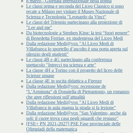
8 marzo - Giornata internazionale della donna
Le classi prima e seconda del Liceo Classico si sono
recate a Milano per visitare il Museo Nazionale di
Scienza e Tecnologia "Leonardo da Vinci"
Le classi del Triennio partecipano alla proiezione di
"Lee and me"
Da biotecnologie a Stephen King: la tesi “fuori genere”
di Benedetta Ferrian, ex studentessa del Liceo Medi
Dalla redazione Medi@vox "Al Liceo Medi di
Villafranca lo sportello d’ascolto è una porta aperta sul
silenzio degli studenti"
Le classi 4B e 4G partecipano alla conferenza
spettacolo "Intrecci tra scienza e arte"
La classe 4H a Torino con il progetto del liceo delle
Scienze umane
La classe 4E in uscita didattica a Firenze
Dalla redazione Medi@vox: recensione de
“L’Arminuta” di Donatella di Pietrantonio, un romanzo
che apre riflessioni sull’attualità
Dalla redazione Medi@vox "Al Liceo Medi di
Villafranca in aula magna la strada si fa lezione"
Dalla redazione Medi@vox "San Valentino, anche da
soli: il cuore trova casa negli sguardi che restano"
[FSE+ PN 2021-2027] PSE Fase provinciale delle
Olimpiadi della matematica