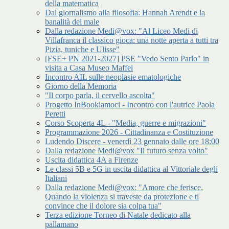
della matematica
Dal giornalismo alla filosofia: Hannah Arendt e la
banalità del male
Dalla redazione Medi@vox: "Al Liceo Medi di
Villafranca il classico gioca: una notte aperta a tutti tra
Pizia, tuniche e Ulisse"
[FSE+ PN 2021-2027] PSE "Vedo Sento Parlo" in
visita a Casa Museo Maffei
Incontro AIL sulle neoplasie ematologiche
Giorno della Memoria
"Il corpo parla, il cervello ascolta"
Progetto InBookiamoci - Incontro con l'autrice Paola
Peretti
Corso Scoperta 4L - "Media, guerre e migrazioni"
Programmazione 2026 - Cittadinanza e Costituzione
Ludendo Discere - venerdì 23 gennaio dalle ore 18:00
Dalla redazione Medi@vox "Il futuro senza volto"
Uscita didattica 4A a Firenze
Le classi 5B e 5G in uscita didattica al Vittoriale degli
Italiani
Dalla redazione Medi@vox: "Amore che ferisce.
Quando la violenza si traveste da protezione e ti
convince che il dolore sia colpa tua"
Terza edizione Torneo di Natale dedicato alla
pallamano