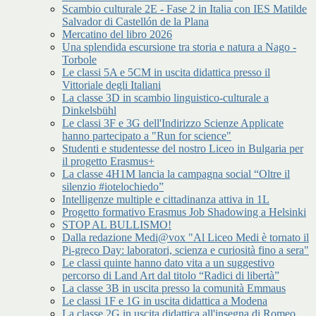
Scambio culturale 2E - Fase 2 in Italia con IES Matilde
Salvador di Castellón de la Plana
Mercatino del libro 2026
Una splendida escursione tra storia e natura a Nago -
Torbole
Le classi 5A e 5CM in uscita didattica presso il
Vittoriale degli Italiani
La classe 3D in scambio linguistico-culturale a
Dinkelsbühl
Le classi 3F e 3G dell'Indirizzo Scienze Applicate
hanno partecipato a "Run for science"
Studenti e studentesse del nostro Liceo in Bulgaria per
il progetto Erasmus+
La classe 4H1M lancia la campagna social “Oltre il
silenzio #iotelochiedo”
Intelligenze multiple e cittadinanza attiva in 1L
Progetto formativo Erasmus Job Shadowing a Helsinki
STOP AL BULLISMO!
Dalla redazione Medi@vox "Al Liceo Medi è tornato il
Pi-greco Day: laboratori, scienza e curiosità fino a sera"
Le classi quinte hanno dato vita a un suggestivo
percorso di Land Art dal titolo “Radici di libertà”
La classe 3B in uscita presso la comunità Emmaus
Le classi 1F e 1G in uscita didattica a Modena
La classe 2G in uscita didattica all'insegna di Romeo