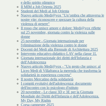
e dello spirito olimpico
Il MIM a Job Orienta 2025
Studenti del Medi al Job Orienta
Nuovo articolo Medi@vox "Un’ombra che attraversa le
nostre vite: riconoscere e spezzare la cultura della
violenza di genere"
Il rosso che unisce amore e dolore: Medi@vox riflette
sul 25 novembre, giornata contro la violenza sulle
donne
25 novembre - Giornata internazionale per
l'eliminazione della violenza contro le donne
Docenti del Medi alla Biennale di Architettura 2025
Intervento educativo-didattico LAV nella classe 1L
Giornata internazionale dei diritti dell'Infanzia e
dell'Adolescenza
Nuovo articolo Medi@vox - "Un gesto che unisce: al
Liceo Medi di Villafranca la merenda che trasforma la
solidarietà in esperienza concreta"
Il nostro Mercatino della solidarietà
I compiti evolutivi dell'adolescenza: documento
dell'incontro con lo psicologo d'istituto
20 novembre - Le classi 3D e 3E per la Giornata
Mondiale dei Diritti dell'Infanzia e dell'Adolescenza.
My Day, My Rights
Corsa campestre 2025