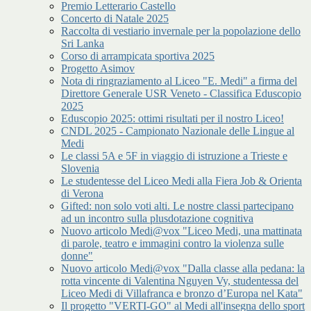
Premio Letterario Castello
Concerto di Natale 2025
Raccolta di vestiario invernale per la popolazione dello
Sri Lanka
Corso di arrampicata sportiva 2025
Progetto Asimov
Nota di ringraziamento al Liceo "E. Medi" a firma del
Direttore Generale USR Veneto - Classifica Eduscopio
2025
Eduscopio 2025: ottimi risultati per il nostro Liceo!
CNDL 2025 - Campionato Nazionale delle Lingue al
Medi
Le classi 5A e 5F in viaggio di istruzione a Trieste e
Slovenia
Le studentesse del Liceo Medi alla Fiera Job & Orienta
di Verona
Gifted: non solo voti alti. Le nostre classi partecipano
ad un incontro sulla plusdotazione cognitiva
Nuovo articolo Medi@vox "Liceo Medi, una mattinata
di parole, teatro e immagini contro la violenza sulle
donne"
Nuovo articolo Medi@vox "Dalla classe alla pedana: la
rotta vincente di Valentina Nguyen Vy, studentessa del
Liceo Medi di Villafranca e bronzo d’Europa nel Kata"
Il progetto "VERTI-GO" al Medi all'insegna dello sport