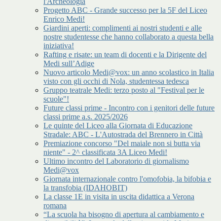
l'Archeologia
Progetto ABC - Grande successo per la 5F del Liceo
Enrico Medi!
Giardini aperti: complimenti ai nostri studenti e alle
nostre studentesse che hanno collaborato a questa bella
iniziativa!
Rafting e risate: un team di docenti e la Dirigente del
Medi sull’Adige
Nuovo articolo Medi@vox: un anno scolastico in Italia
visto con gli occhi di Nola, studentessa tedesca
Gruppo teatrale Medi: terzo posto al "Festival per le
scuole"!
Future classi prime - Incontro con i genitori delle future
classi prime a.s. 2025/2026
Le quinte del Liceo alla Giornata di Educazione
Stradale: ABC - L'Autostrada del Brennero in Città
Premiazione concorso "Del maiale non si butta via
niente" - 2^ classificata 3A Liceo Medi!
Ultimo incontro del Laboratorio di giornalismo
Medi@vox
Giornata internazionale contro l'omofobia, la bifobia e
la transfobia (IDAHOBIT)
La classe 1E in visita in uscita didattica a Verona
romana
“La scuola ha bisogno di apertura al cambiamento e