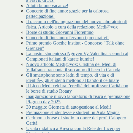
a Flavio di 3G!
A tutti buone vacanze!
Concerto di fine anno: grazie per la calorosa
partecipazione!
Il racconto dell'inaugurazione del nuovo laboratorio di
fisica. Articolo a cura della redazione Medi@vox
Borse di studio Giovanni Fiorentino
Concerto di fine anno: fervono i preparativi!
Primo premio Goethe Institut - Concorso "Talk ohne
Grenzen"
La nostra studentessa Nguyen Vy Valentina seconda ai
Campionati italiani di karate kumite!
Nuovo articolo Medi@vox: Cristina del Medi di
Villafranca racconta il suo anno di liceo in Canada
Gli smartphone sono ladri di tempo, di vita e di
identità», gli studenti mettono al bando il cellulare
Il Liceo Medi celebra l’eredità del professor Carità con
le borse di studio Rotary
Inaugurazione nuovo laboratorio di fisica e premiazione
Pi-greco day 2025
30 maggio: Giornata di autogestione al Medi!
Premiazione studentesse e studenti in Aula Magna
Cerimonia borse di studio in onore del prof. Calogero
Carità
Uscita didattica a Brescia con la Rete dei Licei per