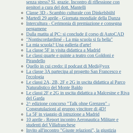
senza stress? Sì, grazie. Incontro di riflessione con
genitori a cura del dott. Mantelli
Classe 3D - Scambio culturale con Dinkelsbühl
Martedì 29 aprile - Giornata mondiale della Danza
Intercultura - Cerimonia di premiazione e consegna
pergamene
Dalla matita al PC: si conclude il corso di AutoCAD
"Nontiscordardimé - La mia scuola si fa bella"
La mia scuola? Una galleria d'arte!
La classe 5F in visita didattica a Madrid
Le classi quarte e quinte a teatro con Goldoni e
Pirandello
Quello in cui credo: il podcast di Medi@vox
La classe 3A partecipa al progetto San Francesco e
l'ecologia
Le classi 2A, 2B, 2F e 2G in uscita didattica al Parco
Naturalistico del Monte Baldo
Le classi 2F e 2G in uscita didattica a Malcesine e Riva
del Garda
2^ edizione concorso "Talk ohne Grenzen" -
Congratulazioni al gruppo vincitore di 4D!
La 5F in viaggio di istruzione a Madrid
10 aprile - Report incontro Aeronautica Militare e
studenti del Villafranchese
Invito all'incontro "Giuste relazioni”, la giustizia