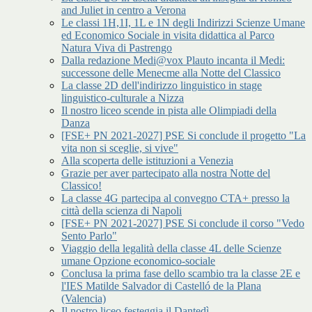
and Juliet in centro a Verona
Le classi 1H,1I, 1L e 1N degli Indirizzi Scienze Umane
ed Economico Sociale in visita didattica al Parco
Natura Viva di Pastrengo
Dalla redazione Medi@vox Plauto incanta il Medi:
successone delle Menecme alla Notte del Classico
La classe 2D dell'indirizzo linguistico in stage
linguistico-culturale a Nizza
Il nostro liceo scende in pista alle Olimpiadi della
Danza
[FSE+ PN 2021-2027] PSE Si conclude il progetto "La
vita non si sceglie, si vive"
Alla scoperta delle istituzioni a Venezia
Grazie per aver partecipato alla nostra Notte del
Classico!
La classe 4G partecipa al convegno CTA+ presso la
città della scienza di Napoli
[FSE+ PN 2021-2027] PSE Si conclude il corso "Vedo
Sento Parlo"
Viaggio della legalità della classe 4L delle Scienze
umane Opzione economico-sociale
Conclusa la prima fase dello scambio tra la classe 2E e
l'IES Matilde Salvador di Castelló de la Plana
(Valencia)
Il nostro liceo festeggia il Dantedì