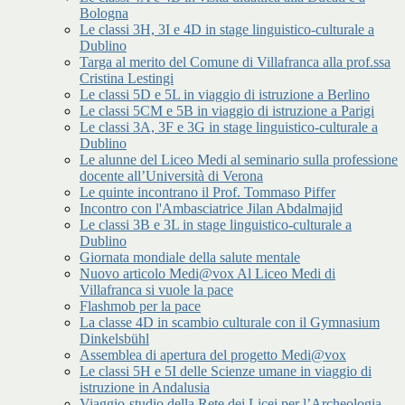
Bologna
Le classi 3H, 3I e 4D in stage linguistico-culturale a
Dublino
Targa al merito del Comune di Villafranca alla prof.ssa
Cristina Lestingi
Le classi 5D e 5L in viaggio di istruzione a Berlino
Le classi 5CM e 5B in viaggio di istruzione a Parigi
Le classi 3A, 3F e 3G in stage linguistico-culturale a
Dublino
Le alunne del Liceo Medi al seminario sulla professione
docente all’Università di Verona
Le quinte incontrano il Prof. Tommaso Piffer
Incontro con l'Ambasciatrice Jilan Abdalmajid
Le classi 3B e 3L in stage linguistico-culturale a
Dublino
Giornata mondiale della salute mentale
Nuovo articolo Medi@vox Al Liceo Medi di
Villafranca si vuole la pace
Flashmob per la pace
La classe 4D in scambio culturale con il Gymnasium
Dinkelsbühl
Assemblea di apertura del progetto Medi@vox
Le classi 5H e 5I delle Scienze umane in viaggio di
istruzione in Andalusia
Viaggio-studio della Rete dei Licei per l’Archeologia