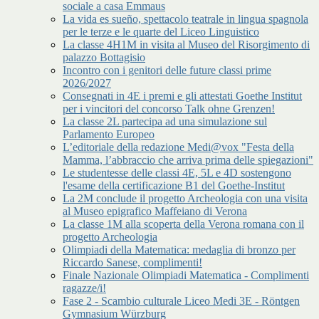
sociale a casa Emmaus
La vida es sueño, spettacolo teatrale in lingua spagnola
per le terze e le quarte del Liceo Linguistico
La classe 4H1M in visita al Museo del Risorgimento di
palazzo Bottagisio
Incontro con i genitori delle future classi prime
2026/2027
Consegnati in 4E i premi e gli attestati Goethe Institut
per i vincitori del concorso Talk ohne Grenzen!
La classe 2L partecipa ad una simulazione sul
Parlamento Europeo
L’editoriale della redazione Medi@vox "Festa della
Mamma, l’abbraccio che arriva prima delle spiegazioni"
Le studentesse delle classi 4E, 5L e 4D sostengono
l'esame della certificazione B1 del Goethe-Institut
La 2M conclude il progetto Archeologia con una visita
al Museo epigrafico Maffeiano di Verona
La classe 1M alla scoperta della Verona romana con il
progetto Archeologia
Olimpiadi della Matematica: medaglia di bronzo per
Riccardo Sanese, complimenti!
Finale Nazionale Olimpiadi Matematica - Complimenti
ragazze/i!
Fase 2 - Scambio culturale Liceo Medi 3E - Röntgen
Gymnasium Würzburg