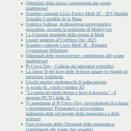
Olimpiadi della danza: complimenti alle nostre
studentesse!
Scambio culturale Liceo Enrico Medi 2E – IES Matilde
Salvador Castellón de la Plana
Federica Valbusa, professoressa universitaria e
giornalista, incontra la redazione di Medi@vox
La Giornata mondiale della poesia al Medi
I nostri studenti all'UniStem Day 2025
Scambio culturale Liceo Medi 3E - Röntgen
Gymnasium Würzburg
Olimpiadi delle neuroscienze: complimenti alle nostre
studentesse!
Pi Greco Day - Galleria dei laboratori scientifici
La classe 5I del liceo delle Scienze umane in viaggio di
istruzione Andalusia
Giochi sportivi studenteschi di pallacanestro
A scuola di...visori e stampa 3D
"La tutela dei diritti dentro e fuori il processo" : il
progetto PCTO della 3L
Vi aspettiamo al Pi Greco Day: un'esplosione di scienza
e divertimento! Preparatevi a un'avventura
indimenticabile nel mondo della matematica e delle
scienze!
Fase regionale delle Olimpiadi della matematica:
complimenti alle nostre due squadre!