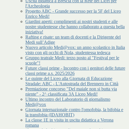
Uscita didattica a Brescia con la Rete dei Licei per
l'Archeologia
Progetto ABC - Grande successo per la 5F del Liceo
Enrico Medi!
Giardini aperti: complimenti ai nostri studenti e alle
nostre studentesse che hanno collaborato a questa bella
iniziativa!
Rafting e risate: un team di docenti e la Dirigente del
Medi sull’Adige
Nuovo articolo Medi@vox: un anno scolastico in Italia
visto con gli occhi di Nola, studentessa tedesca
Gruppo teatrale Medi: terzo posto al "Festival per le
scuole"!
Future classi prime - Incontro con i genitori delle future
classi prime a.s. 2025/2026
Le quinte del Liceo alla Giornata di Educazione
Stradale: ABC - L'Autostrada del Brennero in Città
Premiazione concorso "Del maiale non si butta via
niente" - 2^ classificata 3A Liceo Medi!
Ultimo incontro del Laboratorio di giornalismo
Medi@vox
Giornata internazionale contro l'omofobia, la bifobia e
la transfobia (IDAHOBIT)
La classe 1E in visita in uscita didattica a Verona
romana