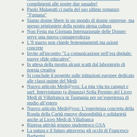
complimenti alle nostre due squadre!
Paolo Malagutti ci parla del suo ultimo romanzo
"Fumana"
Siamo donne libere in un mondo di donne oppresse, ma
spesso prigioniere della nostra stessa cultura
Non Festa ma Giornata Internazionale delle Donne:
serve una nuova consapevolezza
L’8 marzo non chiede festeggiamenti ma azioni
concrete
Invito all'incontro "La comunicazione nell’era digitale:
nuove sfide educative"
In attesa della mostra alcuni scatti dal laboratorio di
poesia creativa
Si conclude il progetto sulle istituzioni europee dedicato
alle classi quinte del Medi
Nuovo articolo Medi@vox: La mia vita tra canguri e
surf. Intervistiamo (a distanza) Sofia Pernigo del Liceo
Medi di Villafranca in Tasmania per un’esperienza di
studio all’estero
Nuovo articolo Medi@vox: L’esperienza concreta della
Ronda della Carità muove disponibilità e solidarietà
anche al Liceo Medi di Villafranca
Ripresa attività gruppo studentesco GSA
La natura e il futuro attraverso gli occhi di Francesco
Barberini