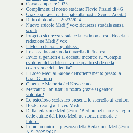
Corsa campestre 2025
Complimenti al nostro studente Flavio Pizzini di 4G
Grazie per aver partecipato alla nostra Scuola Aperta!
Ritiro diplomi a.s. 2023/2024
Nuovo articolo Medi@vox: sicurezza stradale senza
sconti
Progetto sicurezza stradale: la testimonianza video dalla
redazione Medi@vox
Il Medi celebra la gentilezza
Le classi incontrano la Guardia di Finanza
Invito ai genitori e ai docenti: incontro su “Compiti
evolutivi dell'adolescenza: le quattro sfide nella
costruzione dell'identità"
Il Liceo Medi al Salone dell'orientamento presso la
Gran Guardia
Cinema e Memoria del Novecento
Mercatino libri usati: il nostro grazie ai genitori
volontari!
Lo psicologo scolastico presenta lo sportello ai genitori
Bookcrossing al Liceo Medi
Dalla redazione Medi@vox "Berlino nel cuore: viaggio
delle quinte del Liceo Medi tra storia, memoria e
futuro"
Primo incontro in presenza della Redazione Medi@vox
A.S. 2025/2026