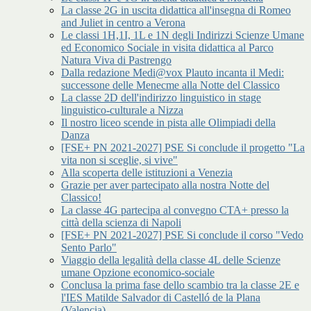
La classe 2G in uscita didattica all'insegna di Romeo
and Juliet in centro a Verona
Le classi 1H,1I, 1L e 1N degli Indirizzi Scienze Umane
ed Economico Sociale in visita didattica al Parco
Natura Viva di Pastrengo
Dalla redazione Medi@vox Plauto incanta il Medi:
successone delle Menecme alla Notte del Classico
La classe 2D dell'indirizzo linguistico in stage
linguistico-culturale a Nizza
Il nostro liceo scende in pista alle Olimpiadi della
Danza
[FSE+ PN 2021-2027] PSE Si conclude il progetto "La
vita non si sceglie, si vive"
Alla scoperta delle istituzioni a Venezia
Grazie per aver partecipato alla nostra Notte del
Classico!
La classe 4G partecipa al convegno CTA+ presso la
città della scienza di Napoli
[FSE+ PN 2021-2027] PSE Si conclude il corso "Vedo
Sento Parlo"
Viaggio della legalità della classe 4L delle Scienze
umane Opzione economico-sociale
Conclusa la prima fase dello scambio tra la classe 2E e
l'IES Matilde Salvador di Castelló de la Plana
(Valencia)