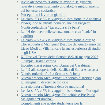
Invito all'incontro "Giuste relazioni”, la giustizia
riparativa come strumento di dialogo e miglioramento
del benessere scolastico.
Proseguono i lavori in giardino
Le classi 5D e 5E in viaggio di istruzione in Andalusia
Proseguono le attività pomeridiane del Progetto
Nontiscordardimé "La scuola si fa bella"
La 4H del liceo delle scienze umane crea "isole" in
giardino
Le classi 4A e 4B in viaggio di istruzione a Zurigo
Che scoperta il Michigan! Beatrice del quarto anno del
Liceo Medi di Villafranca e la sua esperienza di studio
negli USA
XI Festival Teatro della Scuola: 8-9-10 maggio 2025
Olympic Basket Verona
Incontro classi prime con l'Arma dei Carabinieri
La 4D alla scoperta della Basilica di Santa Anastasia
Nontiscordardimé - La Scuola si fa bella
Nuovo articolo Medi@vox: Un sabato di trekking con
gli insegnanti di scienze motorie
Una giornata all'insegna della Francofonia!
Le classi 5A e 5B in viaggio di istruzione in Portogallo
Nuovo articolo Medi@vox Tra nebbia e Po: Paolo
Malaguti e “Fumana”.
Complimenti alle nostre studentesse per la