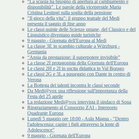
“La scuola ha bisogno di apertura al cambiamento e
disponibilità”. Le parole della vicepreside Maria
Cristina Lestingi sulla soglia della pensione
"Il gioco della vita": il gruppo teatrale del Medi
presenta il saggio di fine anno
Le classi quinte delle Scienze umane, del Classico e del
Linguistico diventano guide turistiche
9 maggio - Giornata dell'Europa al Medi
La classe 3E in scambio culturale a Würzburg -
Germania
“Ansia da prestazione: il superpotere invisibile”
La classe 2I protagonista della Giornata dell'Europa
Le classi 2H e 2I in uscita didattica in Val Borago
Le classi 2G e 3L a passeggio con Dante in centro di
Verona
La Bottega dei talenti incontra le classi seconde
Da Medi@vox una riflessione sull'importanza della
Festa del 25 aprile
La redazione Medi@vox intervista il sindaco di Sona
Ringraziamento al Consorzio ZAI - Interporto
Quadrante Europa
Lunedì 5 maggio ore 18:00 - Aula Magna - "Dentro
l'adolescenza: capire i figli attraverso la lente di
Adolescence"
9 maggio - Giornata dell'Europa