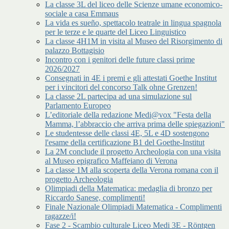
La classe 3L del liceo delle Scienze umane economico-
sociale a casa Emmaus
La vida es sueño, spettacolo teatrale in lingua spagnola
per le terze e le quarte del Liceo Linguistico
La classe 4H1M in visita al Museo del Risorgimento di
palazzo Bottagisio
Incontro con i genitori delle future classi prime
2026/2027
Consegnati in 4E i premi e gli attestati Goethe Institut
per i vincitori del concorso Talk ohne Grenzen!
La classe 2L partecipa ad una simulazione sul
Parlamento Europeo
L’editoriale della redazione Medi@vox "Festa della
Mamma, l’abbraccio che arriva prima delle spiegazioni"
Le studentesse delle classi 4E, 5L e 4D sostengono
l'esame della certificazione B1 del Goethe-Institut
La 2M conclude il progetto Archeologia con una visita
al Museo epigrafico Maffeiano di Verona
La classe 1M alla scoperta della Verona romana con il
progetto Archeologia
Olimpiadi della Matematica: medaglia di bronzo per
Riccardo Sanese, complimenti!
Finale Nazionale Olimpiadi Matematica - Complimenti
ragazze/i!
Fase 2 - Scambio culturale Liceo Medi 3E - Röntgen