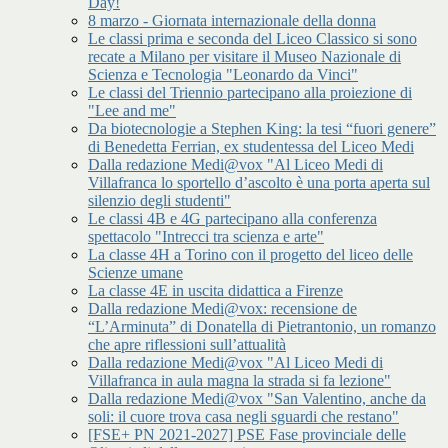
Day!
8 marzo - Giornata internazionale della donna
Le classi prima e seconda del Liceo Classico si sono
recate a Milano per visitare il Museo Nazionale di
Scienza e Tecnologia "Leonardo da Vinci"
Le classi del Triennio partecipano alla proiezione di
"Lee and me"
Da biotecnologie a Stephen King: la tesi “fuori genere”
di Benedetta Ferrian, ex studentessa del Liceo Medi
Dalla redazione Medi@vox "Al Liceo Medi di
Villafranca lo sportello d’ascolto è una porta aperta sul
silenzio degli studenti"
Le classi 4B e 4G partecipano alla conferenza
spettacolo "Intrecci tra scienza e arte"
La classe 4H a Torino con il progetto del liceo delle
Scienze umane
La classe 4E in uscita didattica a Firenze
Dalla redazione Medi@vox: recensione de
“L’Arminuta” di Donatella di Pietrantonio, un romanzo
che apre riflessioni sull’attualità
Dalla redazione Medi@vox "Al Liceo Medi di
Villafranca in aula magna la strada si fa lezione"
Dalla redazione Medi@vox "San Valentino, anche da
soli: il cuore trova casa negli sguardi che restano"
[FSE+ PN 2021-2027] PSE Fase provinciale delle