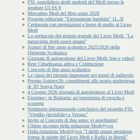
FSL ospedaliera degli studenti del Medi presso le
strutture ULSS 9
Mercatino Medi del libro usato 2026
Progetto editoriale "Eternamente bambini" 1L-3I
Cerimonia con premiazioni e borse di studio al Liceo
Medi
Lo spettacolo del gruppo teatrale del Liceo Medi: "La
meraviglia degli esseri umani"
Auguri di fine anno scolastico 2025/2026 della
Dirigente Scolastica
Giornata di autogestione del Liceo Medi: foto e video!
Rete Cittadinanza attiva e Costituzione
Concerto di fine anno scolastico
Le classi del triennio impegnate nei tornei di pallavolo
Premio Asimov26: complimenti alla nostra studentessa
di 3D Sonya Nagy
4 Giugno 2026 giornata di autogestione al Liceo Medi
Erasmus+ in Bulgaria: un’esperienza di crescita e
scoperta
Seminario internazionale conclusivo del progetto FSL
“Virgilio (invisibile) a Verona”
Invito al Concerto di fine anno: vi aspettiamo!
Ultimo incontro della redazione Medi@vox
Dalla redazione Medi@vox "I diritti umani prendono
forma: le quinte del Liceo Medi e Radici in libertà"