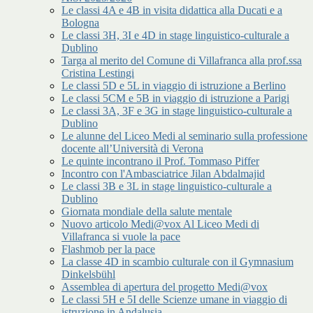
Le classi 4A e 4B in visita didattica alla Ducati e a
Bologna
Le classi 3H, 3I e 4D in stage linguistico-culturale a
Dublino
Targa al merito del Comune di Villafranca alla prof.ssa
Cristina Lestingi
Le classi 5D e 5L in viaggio di istruzione a Berlino
Le classi 5CM e 5B in viaggio di istruzione a Parigi
Le classi 3A, 3F e 3G in stage linguistico-culturale a
Dublino
Le alunne del Liceo Medi al seminario sulla professione
docente all’Università di Verona
Le quinte incontrano il Prof. Tommaso Piffer
Incontro con l'Ambasciatrice Jilan Abdalmajid
Le classi 3B e 3L in stage linguistico-culturale a
Dublino
Giornata mondiale della salute mentale
Nuovo articolo Medi@vox Al Liceo Medi di
Villafranca si vuole la pace
Flashmob per la pace
La classe 4D in scambio culturale con il Gymnasium
Dinkelsbühl
Assemblea di apertura del progetto Medi@vox
Le classi 5H e 5I delle Scienze umane in viaggio di
istruzione in Andalusia