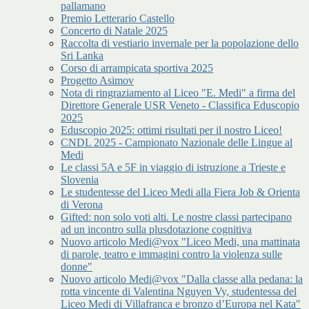
pallamano
Premio Letterario Castello
Concerto di Natale 2025
Raccolta di vestiario invernale per la popolazione dello
Sri Lanka
Corso di arrampicata sportiva 2025
Progetto Asimov
Nota di ringraziamento al Liceo "E. Medi" a firma del
Direttore Generale USR Veneto - Classifica Eduscopio
2025
Eduscopio 2025: ottimi risultati per il nostro Liceo!
CNDL 2025 - Campionato Nazionale delle Lingue al
Medi
Le classi 5A e 5F in viaggio di istruzione a Trieste e
Slovenia
Le studentesse del Liceo Medi alla Fiera Job & Orienta
di Verona
Gifted: non solo voti alti. Le nostre classi partecipano
ad un incontro sulla plusdotazione cognitiva
Nuovo articolo Medi@vox "Liceo Medi, una mattinata
di parole, teatro e immagini contro la violenza sulle
donne"
Nuovo articolo Medi@vox "Dalla classe alla pedana: la
rotta vincente di Valentina Nguyen Vy, studentessa del
Liceo Medi di Villafranca e bronzo d’Europa nel Kata"