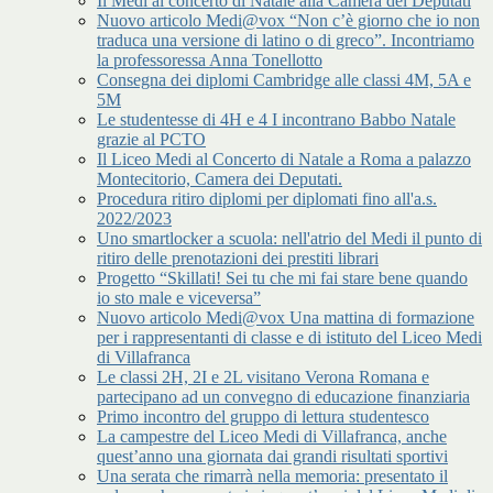
Il Medi al concerto di Natale alla Camera dei Deputati
Nuovo articolo Medi@vox “Non c’è giorno che io non
traduca una versione di latino o di greco”. Incontriamo
la professoressa Anna Tonellotto
Consegna dei diplomi Cambridge alle classi 4M, 5A e
5M
Le studentesse di 4H e 4 I incontrano Babbo Natale
grazie al PCTO
Il Liceo Medi al Concerto di Natale a Roma a palazzo
Montecitorio, Camera dei Deputati.
Procedura ritiro diplomi per diplomati fino all'a.s.
2022/2023
Uno smartlocker a scuola: nell'atrio del Medi il punto di
ritiro delle prenotazioni dei prestiti librari
Progetto “Skillati! Sei tu che mi fai stare bene quando
io sto male e viceversa”
Nuovo articolo Medi@vox Una mattina di formazione
per i rappresentanti di classe e di istituto del Liceo Medi
di Villafranca
Le classi 2H, 2I e 2L visitano Verona Romana e
partecipano ad un convegno di educazione finanziaria
Primo incontro del gruppo di lettura studentesco
La campestre del Liceo Medi di Villafranca, anche
quest’anno una giornata dai grandi risultati sportivi
Una serata che rimarrà nella memoria: presentato il