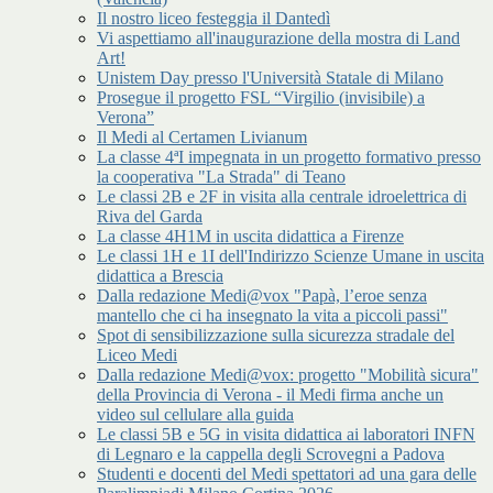
Il nostro liceo festeggia il Dantedì
Vi aspettiamo all'inaugurazione della mostra di Land
Art!
Unistem Day presso l'Università Statale di Milano
Prosegue il progetto FSL “Virgilio (invisibile) a
Verona”
Il Medi al Certamen Livianum
La classe 4ªI impegnata in un progetto formativo presso
la cooperativa "La Strada" di Teano
Le classi 2B e 2F in visita alla centrale idroelettrica di
Riva del Garda
La classe 4H1M in uscita didattica a Firenze
Le classi 1H e 1I dell'Indirizzo Scienze Umane in uscita
didattica a Brescia
Dalla redazione Medi@vox "Papà, l’eroe senza
mantello che ci ha insegnato la vita a piccoli passi"
Spot di sensibilizzazione sulla sicurezza stradale del
Liceo Medi
Dalla redazione Medi@vox: progetto "Mobilità sicura"
della Provincia di Verona - il Medi firma anche un
video sul cellulare alla guida
Le classi 5B e 5G in visita didattica ai laboratori INFN
di Legnaro e la cappella degli Scrovegni a Padova
Studenti e docenti del Medi spettatori ad una gara delle