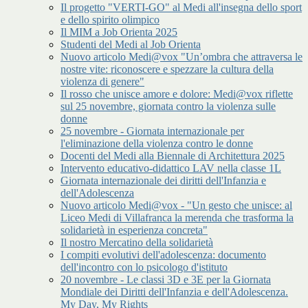
Il progetto "VERTI-GO" al Medi all'insegna dello sport
e dello spirito olimpico
Il MIM a Job Orienta 2025
Studenti del Medi al Job Orienta
Nuovo articolo Medi@vox "Un’ombra che attraversa le
nostre vite: riconoscere e spezzare la cultura della
violenza di genere"
Il rosso che unisce amore e dolore: Medi@vox riflette
sul 25 novembre, giornata contro la violenza sulle
donne
25 novembre - Giornata internazionale per
l'eliminazione della violenza contro le donne
Docenti del Medi alla Biennale di Architettura 2025
Intervento educativo-didattico LAV nella classe 1L
Giornata internazionale dei diritti dell'Infanzia e
dell'Adolescenza
Nuovo articolo Medi@vox - "Un gesto che unisce: al
Liceo Medi di Villafranca la merenda che trasforma la
solidarietà in esperienza concreta"
Il nostro Mercatino della solidarietà
I compiti evolutivi dell'adolescenza: documento
dell'incontro con lo psicologo d'istituto
20 novembre - Le classi 3D e 3E per la Giornata
Mondiale dei Diritti dell'Infanzia e dell'Adolescenza.
My Day, My Rights