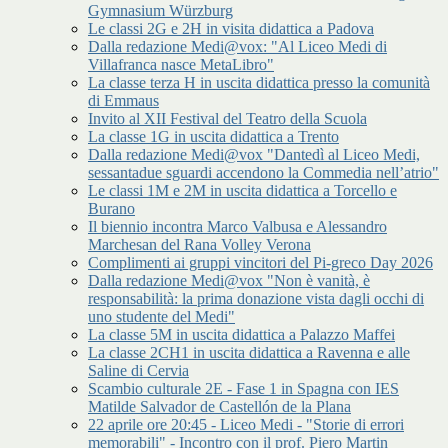
Gymnasium Würzburg
Le classi 2G e 2H in visita didattica a Padova
Dalla redazione Medi@vox: "Al Liceo Medi di
Villafranca nasce MetaLibro"
La classe terza H in uscita didattica presso la comunità
di Emmaus
Invito al XII Festival del Teatro della Scuola
La classe 1G in uscita didattica a Trento
Dalla redazione Medi@vox "Dantedì al Liceo Medi,
sessantadue sguardi accendono la Commedia nell’atrio"
Le classi 1M e 2M in uscita didattica a Torcello e
Burano
Il biennio incontra Marco Valbusa e Alessandro
Marchesan del Rana Volley Verona
Complimenti ai gruppi vincitori del Pi-greco Day 2026
Dalla redazione Medi@vox "Non è vanità, è
responsabilità: la prima donazione vista dagli occhi di
uno studente del Medi"
La classe 5M in uscita didattica a Palazzo Maffei
La classe 2CH1 in uscita didattica a Ravenna e alle
Saline di Cervia
Scambio culturale 2E - Fase 1 in Spagna con IES
Matilde Salvador de Castellón de la Plana
22 aprile ore 20:45 - Liceo Medi - "Storie di errori
memorabili" - Incontro con il prof. Piero Martin