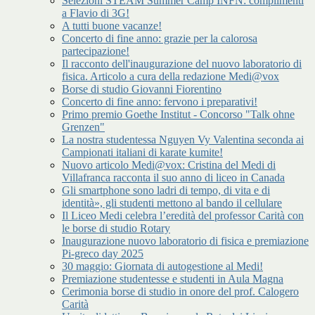
Selezioni STEAM Summer Camp INFN: complimenti
a Flavio di 3G!
A tutti buone vacanze!
Concerto di fine anno: grazie per la calorosa
partecipazione!
Il racconto dell'inaugurazione del nuovo laboratorio di
fisica. Articolo a cura della redazione Medi@vox
Borse di studio Giovanni Fiorentino
Concerto di fine anno: fervono i preparativi!
Primo premio Goethe Institut - Concorso "Talk ohne
Grenzen"
La nostra studentessa Nguyen Vy Valentina seconda ai
Campionati italiani di karate kumite!
Nuovo articolo Medi@vox: Cristina del Medi di
Villafranca racconta il suo anno di liceo in Canada
Gli smartphone sono ladri di tempo, di vita e di
identità», gli studenti mettono al bando il cellulare
Il Liceo Medi celebra l’eredità del professor Carità con
le borse di studio Rotary
Inaugurazione nuovo laboratorio di fisica e premiazione
Pi-greco day 2025
30 maggio: Giornata di autogestione al Medi!
Premiazione studentesse e studenti in Aula Magna
Cerimonia borse di studio in onore del prof. Calogero
Carità