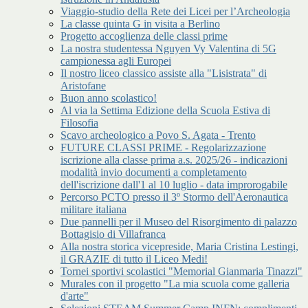
Viaggio-studio della Rete dei Licei per l’Archeologia
La classe quinta G in visita a Berlino
Progetto accoglienza delle classi prime
La nostra studentessa Nguyen Vy Valentina di 5G
campionessa agli Europei
Il nostro liceo classico assiste alla "Lisistrata" di
Aristofane
Buon anno scolastico!
Al via la Settima Edizione della Scuola Estiva di
Filosofia
Scavo archeologico a Povo S. Agata - Trento
FUTURE CLASSI PRIME - Regolarizzazione
iscrizione alla classe prima a.s. 2025/26 - indicazioni
modalità invio documenti a completamento
dell'iscrizione dall'1 al 10 luglio - data improrogabile
Percorso PCTO presso il 3º Stormo dell'Aeronautica
militare italiana
Due pannelli per il Museo del Risorgimento di palazzo
Bottagisio di Villafranca
Alla nostra storica vicepreside, Maria Cristina Lestingi,
il GRAZIE di tutto il Liceo Medi!
Tornei sportivi scolastici "Memorial Gianmaria Tinazzi"
Murales con il progetto "La mia scuola come galleria
d'arte"