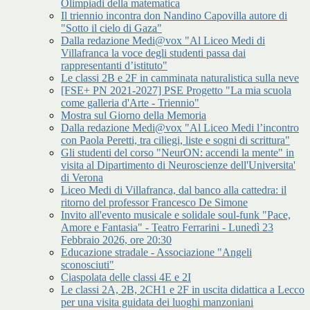
Olimpiadi della matematica
Il triennio incontra don Nandino Capovilla autore di
"Sotto il cielo di Gaza"
Dalla redazione Medi@vox "Al Liceo Medi di
Villafranca la voce degli studenti passa dai
rappresentanti d’istituto"
Le classi 2B e 2F in camminata naturalistica sulla neve
[FSE+ PN 2021-2027] PSE Progetto "La mia scuola
come galleria d'Arte - Triennio"
Mostra sul Giorno della Memoria
Dalla redazione Medi@vox "Al Liceo Medi l’incontro
con Paola Peretti, tra ciliegi, liste e sogni di scrittura"
Gli studenti del corso "NeurON: accendi la mente" in
visita al Dipartimento di Neuroscienze dell'Universita'
di Verona
Liceo Medi di Villafranca, dal banco alla cattedra: il
ritorno del professor Francesco De Simone
Invito all'evento musicale e solidale soul-funk "Pace,
Amore e Fantasia" - Teatro Ferrarini - Lunedì 23
Febbraio 2026, ore 20:30
Educazione stradale - Associazione "Angeli
sconosciuti"
Ciaspolata delle classi 4E e 2I
Le classi 2A, 2B, 2CH1 e 2F in uscita didattica a Lecco
per una visita guidata dei luoghi manzoniani