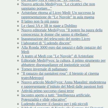
Nuovo articolo Medi@vox "Le cicatrici che non
sappiamo portare..."
Aristofane ritorna al Liceo Medi: Un successo la
rappresentazione de “Le Nuvole” in aula magna
Il latino non fa più paura
Le classi 3A e 3B in stage a Dublino
Nuovo editoriale Medi@vox "Il potere ha paura della
conoscenza: le donne che sanno si ribellano"
Inaugurazione del telescopio del nostro Liceo
I laboratori di "Ludendo discere"
Alla Ronda 3000 euro dai ragazzi e dalle ragazze del
Medi
A teatro al Medi con "Le Nuvole" di Aristofane
Editoriale Medi@vox: la cultura, il primo strumento per
abbattere diseguaglianze ed ingiustizie sociali
Torneo invernale di pallamano
"Il ragazzo dai pantaloni rosa": il biennio al cinema
teatroMetropol
Nuovo articolo Medi@vox: Anna Magalini: studentessa
e rappresentante d’istituto del Medi dalle passioni forti
Attività primo soccorso classi terze
Incontro aperto a tutti: "Intelligenza artificiale.
Potenzialità e sfide educative"
Ludendo discere: il classico per i più piccoli