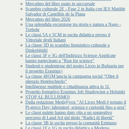
Mercatino del libro usato in succursale
Scambio culturale 2E - Fase 2 in Italia con IES Matilde
Salvador di Castellón de la Plana
Mercatino del libro 2026
Una splendida escursione tra storia e natura a Nago -
Torbole
Le classi 5A e 5CM in uscita didattica presso il
Vittoriale degli Italiani
La classe 3D in scambio linguistico-culturale a
Dinkelsbühl
Le classi 3F e 3G dell'Indirizzo Scienze Applicate
hanno partecipato a "Run for science"
Studenti e studentesse del nostro Liceo in Bulgaria per
il progetto Erasmus+
La classe 4H1M lancia la campagna social “Oltre il
silenzio #iotelochiedo”
Intelligenze multiple e cittadinanza attiva in 1L
Progetto formativo Erasmus Job Shadowing a Helsinki
STOP AL BULLISMO!
Dalla redazione Medi@vox "Al Liceo Medi è tornato il
Pi-greco Day: laboratori, scienza e curiosità fino a sera"
Le classi quinte hanno dato vita a un suggestivo
percorso di Land Art dal titolo “Radici di libertà”
La classe 3B in uscita presso la comunità Emmaus
Le classi 1F e 1G in uscita didattica a Modena