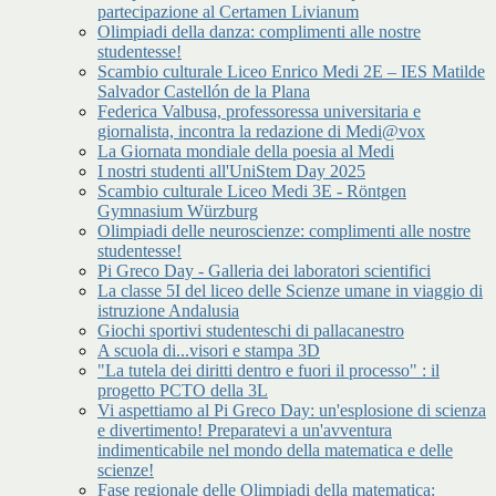
partecipazione al Certamen Livianum
Olimpiadi della danza: complimenti alle nostre
studentesse!
Scambio culturale Liceo Enrico Medi 2E – IES Matilde
Salvador Castellón de la Plana
Federica Valbusa, professoressa universitaria e
giornalista, incontra la redazione di Medi@vox
La Giornata mondiale della poesia al Medi
I nostri studenti all'UniStem Day 2025
Scambio culturale Liceo Medi 3E - Röntgen
Gymnasium Würzburg
Olimpiadi delle neuroscienze: complimenti alle nostre
studentesse!
Pi Greco Day - Galleria dei laboratori scientifici
La classe 5I del liceo delle Scienze umane in viaggio di
istruzione Andalusia
Giochi sportivi studenteschi di pallacanestro
A scuola di...visori e stampa 3D
"La tutela dei diritti dentro e fuori il processo" : il
progetto PCTO della 3L
Vi aspettiamo al Pi Greco Day: un'esplosione di scienza
e divertimento! Preparatevi a un'avventura
indimenticabile nel mondo della matematica e delle
scienze!
Fase regionale delle Olimpiadi della matematica: