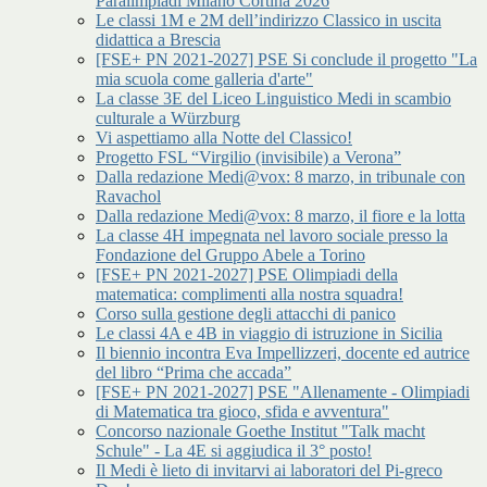
Paralimpiadi Milano Cortina 2026
Le classi 1M e 2M dell’indirizzo Classico in uscita
didattica a Brescia
[FSE+ PN 2021-2027] PSE Si conclude il progetto "La
mia scuola come galleria d'arte"
La classe 3E del Liceo Linguistico Medi in scambio
culturale a Würzburg
Vi aspettiamo alla Notte del Classico!
Progetto FSL “Virgilio (invisibile) a Verona”
Dalla redazione Medi@vox: 8 marzo, in tribunale con
Ravachol
Dalla redazione Medi@vox: 8 marzo, il fiore e la lotta
La classe 4H impegnata nel lavoro sociale presso la
Fondazione del Gruppo Abele a Torino
[FSE+ PN 2021-2027] PSE Olimpiadi della
matematica: complimenti alla nostra squadra!
Corso sulla gestione degli attacchi di panico
Le classi 4A e 4B in viaggio di istruzione in Sicilia
Il biennio incontra Eva Impellizzeri, docente ed autrice
del libro “Prima che accada”
[FSE+ PN 2021-2027] PSE "Allenamente - Olimpiadi
di Matematica tra gioco, sfida e avventura"
Concorso nazionale Goethe Institut "Talk macht
Schule" - La 4E si aggiudica il 3° posto!
Il Medi è lieto di invitarvi ai laboratori del Pi-greco