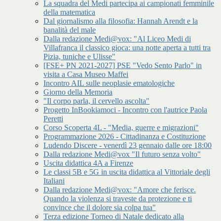
La squadra del Medi partecipa ai campionati femminile
della matematica
Dal giornalismo alla filosofia: Hannah Arendt e la
banalità del male
Dalla redazione Medi@vox: "Al Liceo Medi di
Villafranca il classico gioca: una notte aperta a tutti tra
Pizia, tuniche e Ulisse"
[FSE+ PN 2021-2027] PSE "Vedo Sento Parlo" in
visita a Casa Museo Maffei
Incontro AIL sulle neoplasie ematologiche
Giorno della Memoria
"Il corpo parla, il cervello ascolta"
Progetto InBookiamoci - Incontro con l'autrice Paola
Peretti
Corso Scoperta 4L - "Media, guerre e migrazioni"
Programmazione 2026 - Cittadinanza e Costituzione
Ludendo Discere - venerdì 23 gennaio dalle ore 18:00
Dalla redazione Medi@vox "Il futuro senza volto"
Uscita didattica 4A a Firenze
Le classi 5B e 5G in uscita didattica al Vittoriale degli
Italiani
Dalla redazione Medi@vox: "Amore che ferisce.
Quando la violenza si traveste da protezione e ti
convince che il dolore sia colpa tua"
Terza edizione Torneo di Natale dedicato alla