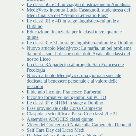
Le classi 5G e 5L in viaggio di istruzione in Andalusia
Medi@vox incontra Lucia Castagnoli, studentessa del
Medi finalista del “Premio Letterario Plus”
Le classi 3H e 4D in stage linguistico-culturale a
Dublino
Educazione finanziaria per le classi terze, quarte e
quinte
Le classi 3I e 3L in stage linguistico-culturale a Dublino
Nuovo articolo Medi@vox: La mafia, un bel problema
da nord a sud. Il discorso del dott. Ayala alle classi del
nostro Liceo
La classe 3A partecipa al progetto San Francesco e
l'ecologia
Nuovo articolo Medi@vox: una giornata speciale
dedicata al benessere personale e al valore delle
relazioni
Il biennio incontra Francesco Barberini
Incontro formativo per genitori sul PCTO
Le classi 3F e 3H1M in stage a Dublino
Fase provinciale della Corsa Campestre
Ciaspolata scientifica a Passo Coe classi 2I e 2L
Assemblea ADOCES classi quinte
Video del Concerto di Natale alla Camera dei Deputati
Self Care Day del Liceo Medi
Da Medi@vox il video de "Le Nuvole"