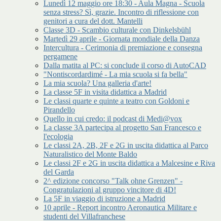
Lunedì 12 maggio ore 18:30 - Aula Magna - Scuola
senza stress? Sì, grazie. Incontro di riflessione con
genitori a cura del dott. Mantelli
Classe 3D - Scambio culturale con Dinkelsbühl
Martedì 29 aprile - Giornata mondiale della Danza
Intercultura - Cerimonia di premiazione e consegna
pergamene
Dalla matita al PC: si conclude il corso di AutoCAD
"Nontiscordardimé - La mia scuola si fa bella"
La mia scuola? Una galleria d'arte!
La classe 5F in visita didattica a Madrid
Le classi quarte e quinte a teatro con Goldoni e
Pirandello
Quello in cui credo: il podcast di Medi@vox
La classe 3A partecipa al progetto San Francesco e
l'ecologia
Le classi 2A, 2B, 2F e 2G in uscita didattica al Parco
Naturalistico del Monte Baldo
Le classi 2F e 2G in uscita didattica a Malcesine e Riva
del Garda
2^ edizione concorso "Talk ohne Grenzen" -
Congratulazioni al gruppo vincitore di 4D!
La 5F in viaggio di istruzione a Madrid
10 aprile - Report incontro Aeronautica Militare e
studenti del Villafranchese