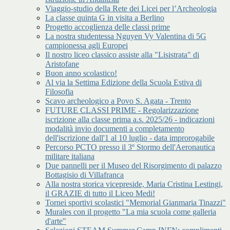
Viaggio-studio della Rete dei Licei per l’Archeologia
La classe quinta G in visita a Berlino
Progetto accoglienza delle classi prime
La nostra studentessa Nguyen Vy Valentina di 5G
campionessa agli Europei
Il nostro liceo classico assiste alla "Lisistrata" di
Aristofane
Buon anno scolastico!
Al via la Settima Edizione della Scuola Estiva di
Filosofia
Scavo archeologico a Povo S. Agata - Trento
FUTURE CLASSI PRIME - Regolarizzazione
iscrizione alla classe prima a.s. 2025/26 - indicazioni
modalità invio documenti a completamento
dell'iscrizione dall'1 al 10 luglio - data improrogabile
Percorso PCTO presso il 3º Stormo dell'Aeronautica
militare italiana
Due pannelli per il Museo del Risorgimento di palazzo
Bottagisio di Villafranca
Alla nostra storica vicepreside, Maria Cristina Lestingi,
il GRAZIE di tutto il Liceo Medi!
Tornei sportivi scolastici "Memorial Gianmaria Tinazzi"
Murales con il progetto "La mia scuola come galleria
d'arte"