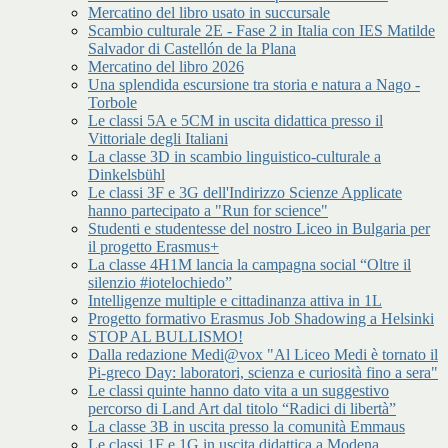
Mercatino del libro usato in succursale
Scambio culturale 2E - Fase 2 in Italia con IES Matilde
Salvador di Castellón de la Plana
Mercatino del libro 2026
Una splendida escursione tra storia e natura a Nago -
Torbole
Le classi 5A e 5CM in uscita didattica presso il
Vittoriale degli Italiani
La classe 3D in scambio linguistico-culturale a
Dinkelsbühl
Le classi 3F e 3G dell'Indirizzo Scienze Applicate
hanno partecipato a "Run for science"
Studenti e studentesse del nostro Liceo in Bulgaria per
il progetto Erasmus+
La classe 4H1M lancia la campagna social “Oltre il
silenzio #iotelochiedo”
Intelligenze multiple e cittadinanza attiva in 1L
Progetto formativo Erasmus Job Shadowing a Helsinki
STOP AL BULLISMO!
Dalla redazione Medi@vox "Al Liceo Medi è tornato il
Pi-greco Day: laboratori, scienza e curiosità fino a sera"
Le classi quinte hanno dato vita a un suggestivo
percorso di Land Art dal titolo “Radici di libertà”
La classe 3B in uscita presso la comunità Emmaus
Le classi 1F e 1G in uscita didattica a Modena