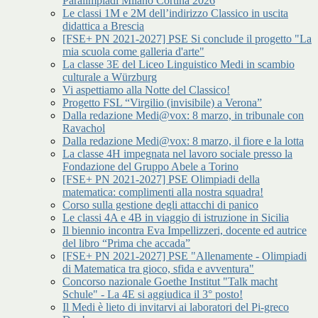
Paralimpiadi Milano Cortina 2026
Le classi 1M e 2M dell’indirizzo Classico in uscita
didattica a Brescia
[FSE+ PN 2021-2027] PSE Si conclude il progetto "La
mia scuola come galleria d'arte"
La classe 3E del Liceo Linguistico Medi in scambio
culturale a Würzburg
Vi aspettiamo alla Notte del Classico!
Progetto FSL “Virgilio (invisibile) a Verona”
Dalla redazione Medi@vox: 8 marzo, in tribunale con
Ravachol
Dalla redazione Medi@vox: 8 marzo, il fiore e la lotta
La classe 4H impegnata nel lavoro sociale presso la
Fondazione del Gruppo Abele a Torino
[FSE+ PN 2021-2027] PSE Olimpiadi della
matematica: complimenti alla nostra squadra!
Corso sulla gestione degli attacchi di panico
Le classi 4A e 4B in viaggio di istruzione in Sicilia
Il biennio incontra Eva Impellizzeri, docente ed autrice
del libro “Prima che accada”
[FSE+ PN 2021-2027] PSE "Allenamente - Olimpiadi
di Matematica tra gioco, sfida e avventura"
Concorso nazionale Goethe Institut "Talk macht
Schule" - La 4E si aggiudica il 3° posto!
Il Medi è lieto di invitarvi ai laboratori del Pi-greco