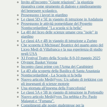
Invito all'incontro "Giuste relazioni”, la giustizia
riparativa come strumento di dialogo e miglioramento
del benessere scolastico.
Proseguono i lavori in giardino
Le classi 5D e 5E in viaggio di istruzione in Andalusia
Proseguono le attività pomeridiane del Progetto
Nontiscordardimé "La scuola si fa bella"
La 4H del liceo delle scienze umane crea "isole" in
giardino
Le classi 4A e 4B in viaggio di istruzione a Zurigo
Che scoperta il Michigan! Beatrice del quarto anno del
Liceo Medi di Villafranca e la sua esperienza di studio
negli USA
XI Festival Teatro della Scuola: 8-9-10 maggio 2025
Olympic Basket Verona
Incontro classi prime con l'Arma dei Carabinieri
La 4D alla scoperta della Basilica di Santa Anastasia
Nontiscordardimé - La Scuola si fa bella
Nuovo articolo Medi@vox: Un sabato di trekking con
gli insegnanti di scienze motorie
Una giornata all'insegna della Francofonia!
Le classi 5A e 5B in viaggio di istruzione in Portogallo
Nuovo articolo Medi@vox Tra nebbia e Po: Paolo
Malaguti e “Fumana”.
Complimenti alle nostre studentesse per la