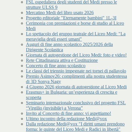
FSL ospedaliera degli studenti del Medi presso le
strutture ULSS 9
Mercatino Medi del libro usato 2026
Progetto editoriale "Eternamente bambini" 1L-3I
Cerimonia con premiazioni e borse di studio al Liceo
Medi
Lo spettacolo del gruppo teatrale del Liceo Medi: "La
meraviglia degli esseri umani"
Auguri di fine anno scolastico 2025/2026 della
Dirigente Scolastica
Giornata di autogestione del Liceo Medi: foto e video!
Rete Cittadinanza attiva e Costituzione
Concerto di fine anno scolastico
Le classi del triennio impegnate nei tornei di pallavolo
Premio Asimov26: complimenti alla nostra studentessa
di 3D Sonya Nagy
4 Giugno 2026 giornata di autogestione al Liceo Medi
Erasmus+ in Bulgaria: un’esperienza di crescita e
scoperta
Seminario internazionale conclusivo del progetto FSL
“Virgilio (invisibile) a Verona”
Invito al Concerto di fine anno: vi aspettiamo!
Ultimo incontro della redazione Medi@vox
Dalla redazione Medi@vox "I diritti umani prendono
forma: le quinte del Liceo Medi e Radici in libertà"