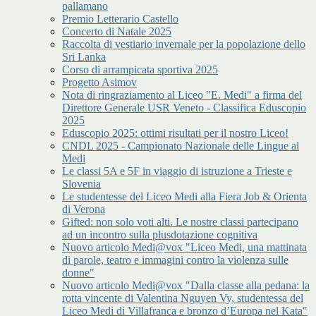
pallamano
Premio Letterario Castello
Concerto di Natale 2025
Raccolta di vestiario invernale per la popolazione dello
Sri Lanka
Corso di arrampicata sportiva 2025
Progetto Asimov
Nota di ringraziamento al Liceo "E. Medi" a firma del
Direttore Generale USR Veneto - Classifica Eduscopio
2025
Eduscopio 2025: ottimi risultati per il nostro Liceo!
CNDL 2025 - Campionato Nazionale delle Lingue al
Medi
Le classi 5A e 5F in viaggio di istruzione a Trieste e
Slovenia
Le studentesse del Liceo Medi alla Fiera Job & Orienta
di Verona
Gifted: non solo voti alti. Le nostre classi partecipano
ad un incontro sulla plusdotazione cognitiva
Nuovo articolo Medi@vox "Liceo Medi, una mattinata
di parole, teatro e immagini contro la violenza sulle
donne"
Nuovo articolo Medi@vox "Dalla classe alla pedana: la
rotta vincente di Valentina Nguyen Vy, studentessa del
Liceo Medi di Villafranca e bronzo d’Europa nel Kata"