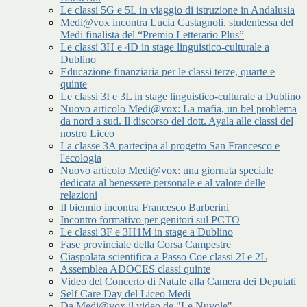
Le classi 5G e 5L in viaggio di istruzione in Andalusia
Medi@vox incontra Lucia Castagnoli, studentessa del
Medi finalista del “Premio Letterario Plus”
Le classi 3H e 4D in stage linguistico-culturale a
Dublino
Educazione finanziaria per le classi terze, quarte e
quinte
Le classi 3I e 3L in stage linguistico-culturale a Dublino
Nuovo articolo Medi@vox: La mafia, un bel problema
da nord a sud. Il discorso del dott. Ayala alle classi del
nostro Liceo
La classe 3A partecipa al progetto San Francesco e
l'ecologia
Nuovo articolo Medi@vox: una giornata speciale
dedicata al benessere personale e al valore delle
relazioni
Il biennio incontra Francesco Barberini
Incontro formativo per genitori sul PCTO
Le classi 3F e 3H1M in stage a Dublino
Fase provinciale della Corsa Campestre
Ciaspolata scientifica a Passo Coe classi 2I e 2L
Assemblea ADOCES classi quinte
Video del Concerto di Natale alla Camera dei Deputati
Self Care Day del Liceo Medi
Da Medi@vox il video de "Le Nuvole"