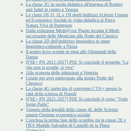
La classe 2G in uscita didattica all'insegna di Romeo
and Juliet in centro a Verona
Le classi 1H,1I, 1L e 1N degli Indirizzi Scienze Umane
ed Economico Sociale in visita didattica al Parco
Natura Viva di Pastrengo
Dalla redazione Medi@vox Plauto incanta il Medi:
successone delle Menecme alla Notte del Classico
La classe 2D dell'indirizzo linguistico in stage
linguistico-culturale a Nizza
Il nostro liceo scende in pista alle Olimpiadi della
Danza
[FSE+ PN 2021-2027] PSE Si conclude il progetto "La
vita non si sceglie, si vive"
Alla scoperta delle istituzioni a Venezia
Grazie per aver partecipato alla nostra Notte del
Classico!
La classe 4G partecipa al convegno CTA+ presso la
città della scienza di Napoli
[FSE+ PN 2021-2027] PSE Si conclude il corso "Vedo
Sento Parlo"
Viaggio della legalità della classe 4L delle Scienze
umane Opzione economico-sociale
Conclusa la prima fase dello scambio tra la classe 2E e
l'IES Matilde Salvador di Castelló de la Plana
(Valencia)