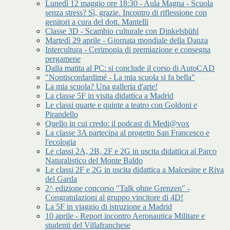
Lunedì 12 maggio ore 18:30 - Aula Magna - Scuola
senza stress? Sì, grazie. Incontro di riflessione con
genitori a cura del dott. Mantelli
Classe 3D - Scambio culturale con Dinkelsbühl
Martedì 29 aprile - Giornata mondiale della Danza
Intercultura - Cerimonia di premiazione e consegna
pergamene
Dalla matita al PC: si conclude il corso di AutoCAD
"Nontiscordardimé - La mia scuola si fa bella"
La mia scuola? Una galleria d'arte!
La classe 5F in visita didattica a Madrid
Le classi quarte e quinte a teatro con Goldoni e
Pirandello
Quello in cui credo: il podcast di Medi@vox
La classe 3A partecipa al progetto San Francesco e
l'ecologia
Le classi 2A, 2B, 2F e 2G in uscita didattica al Parco
Naturalistico del Monte Baldo
Le classi 2F e 2G in uscita didattica a Malcesine e Riva
del Garda
2^ edizione concorso "Talk ohne Grenzen" -
Congratulazioni al gruppo vincitore di 4D!
La 5F in viaggio di istruzione a Madrid
10 aprile - Report incontro Aeronautica Militare e
studenti del Villafranchese