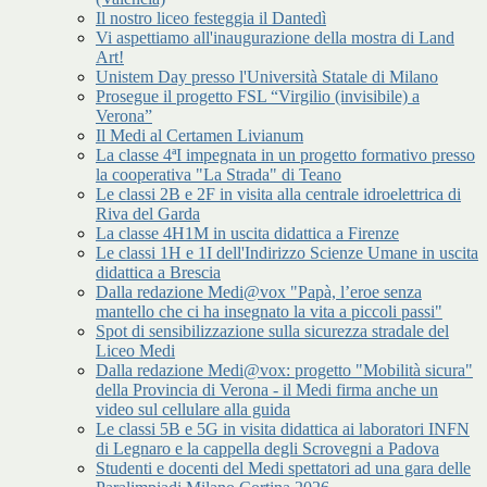
Il nostro liceo festeggia il Dantedì
Vi aspettiamo all'inaugurazione della mostra di Land
Art!
Unistem Day presso l'Università Statale di Milano
Prosegue il progetto FSL “Virgilio (invisibile) a
Verona”
Il Medi al Certamen Livianum
La classe 4ªI impegnata in un progetto formativo presso
la cooperativa "La Strada" di Teano
Le classi 2B e 2F in visita alla centrale idroelettrica di
Riva del Garda
La classe 4H1M in uscita didattica a Firenze
Le classi 1H e 1I dell'Indirizzo Scienze Umane in uscita
didattica a Brescia
Dalla redazione Medi@vox "Papà, l’eroe senza
mantello che ci ha insegnato la vita a piccoli passi"
Spot di sensibilizzazione sulla sicurezza stradale del
Liceo Medi
Dalla redazione Medi@vox: progetto "Mobilità sicura"
della Provincia di Verona - il Medi firma anche un
video sul cellulare alla guida
Le classi 5B e 5G in visita didattica ai laboratori INFN
di Legnaro e la cappella degli Scrovegni a Padova
Studenti e docenti del Medi spettatori ad una gara delle