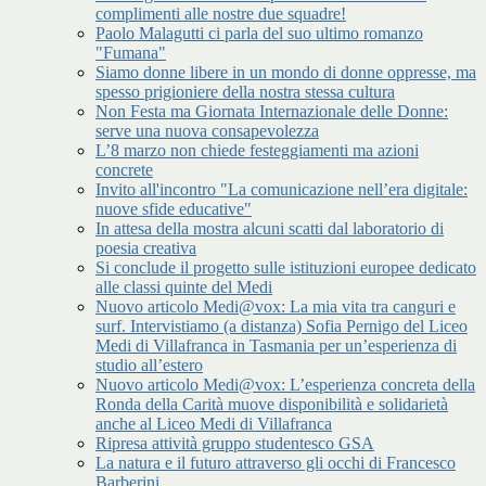
complimenti alle nostre due squadre!
Paolo Malagutti ci parla del suo ultimo romanzo
"Fumana"
Siamo donne libere in un mondo di donne oppresse, ma
spesso prigioniere della nostra stessa cultura
Non Festa ma Giornata Internazionale delle Donne:
serve una nuova consapevolezza
L’8 marzo non chiede festeggiamenti ma azioni
concrete
Invito all'incontro "La comunicazione nell’era digitale:
nuove sfide educative"
In attesa della mostra alcuni scatti dal laboratorio di
poesia creativa
Si conclude il progetto sulle istituzioni europee dedicato
alle classi quinte del Medi
Nuovo articolo Medi@vox: La mia vita tra canguri e
surf. Intervistiamo (a distanza) Sofia Pernigo del Liceo
Medi di Villafranca in Tasmania per un’esperienza di
studio all’estero
Nuovo articolo Medi@vox: L’esperienza concreta della
Ronda della Carità muove disponibilità e solidarietà
anche al Liceo Medi di Villafranca
Ripresa attività gruppo studentesco GSA
La natura e il futuro attraverso gli occhi di Francesco
Barberini