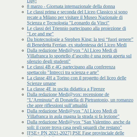
Day!
8 marzo - Giornata internazionale della donna
Le classi prima e seconda del Liceo Classico si sono
recate a Milano per visitare il Museo Nazionale di
Scienza e Tecnologia "Leonardo da Vinci"
Le classi del Triennio partecipano alla proiezione di
"Lee and me"
Da biotecnologie a Stephen King: la tesi “fuori genere”
di Benedetta Ferrian, ex studentessa del Liceo Medi
Dalla redazione Medi@vox "Al Liceo Medi di
Villafranca lo sportello d’ascolto è una porta aperta sul
silenzio degli studenti"
Le classi 4B e 4G partecipano alla conferenza
spettacolo "Intrecci tra scienza e arte"
La classe 4H a Torino con il progetto del liceo delle
Scienze umane
La classe 4E in uscita didattica a Firenze
Dalla redazione Medi@vox: recensione de
“L’Arminuta” di Donatella di Pietrantonio, un romanzo
che apre riflessioni sull’attualità
Dalla redazione Medi@vox "Al Liceo Medi di
Villafranca in aula magna la strada si fa lezione"
Dalla redazione Medi@vox "San Valentino, anche da
soli: il cuore trova casa negli sguardi che restano"
[FSE+ PN 2021-2027] PSE Fase provinciale delle