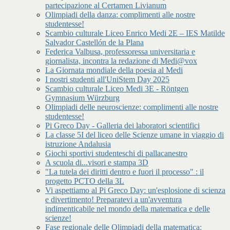
partecipazione al Certamen Livianum
Olimpiadi della danza: complimenti alle nostre
studentesse!
Scambio culturale Liceo Enrico Medi 2E – IES Matilde
Salvador Castellón de la Plana
Federica Valbusa, professoressa universitaria e
giornalista, incontra la redazione di Medi@vox
La Giornata mondiale della poesia al Medi
I nostri studenti all'UniStem Day 2025
Scambio culturale Liceo Medi 3E - Röntgen
Gymnasium Würzburg
Olimpiadi delle neuroscienze: complimenti alle nostre
studentesse!
Pi Greco Day - Galleria dei laboratori scientifici
La classe 5I del liceo delle Scienze umane in viaggio di
istruzione Andalusia
Giochi sportivi studenteschi di pallacanestro
A scuola di...visori e stampa 3D
"La tutela dei diritti dentro e fuori il processo" : il
progetto PCTO della 3L
Vi aspettiamo al Pi Greco Day: un'esplosione di scienza
e divertimento! Preparatevi a un'avventura
indimenticabile nel mondo della matematica e delle
scienze!
Fase regionale delle Olimpiadi della matematica: