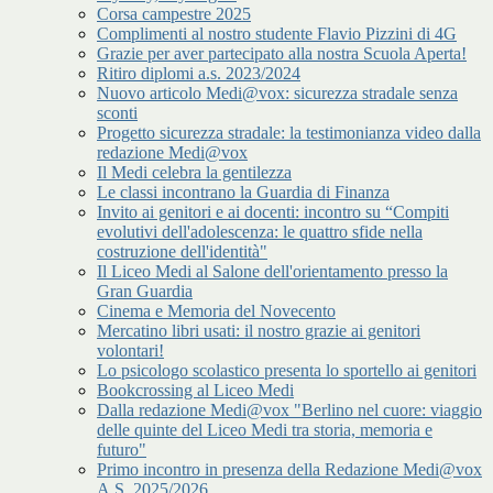
Corsa campestre 2025
Complimenti al nostro studente Flavio Pizzini di 4G
Grazie per aver partecipato alla nostra Scuola Aperta!
Ritiro diplomi a.s. 2023/2024
Nuovo articolo Medi@vox: sicurezza stradale senza
sconti
Progetto sicurezza stradale: la testimonianza video dalla
redazione Medi@vox
Il Medi celebra la gentilezza
Le classi incontrano la Guardia di Finanza
Invito ai genitori e ai docenti: incontro su “Compiti
evolutivi dell'adolescenza: le quattro sfide nella
costruzione dell'identità"
Il Liceo Medi al Salone dell'orientamento presso la
Gran Guardia
Cinema e Memoria del Novecento
Mercatino libri usati: il nostro grazie ai genitori
volontari!
Lo psicologo scolastico presenta lo sportello ai genitori
Bookcrossing al Liceo Medi
Dalla redazione Medi@vox "Berlino nel cuore: viaggio
delle quinte del Liceo Medi tra storia, memoria e
futuro"
Primo incontro in presenza della Redazione Medi@vox
A.S. 2025/2026