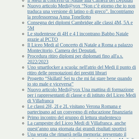
Il Medi al concerto di Natale alla Camera dei Deputati
Nuovo articolo Medi@vox “Non c’è giorno che io non
traduca una versione di latino o di greco”. Incontriamo
la professoressa Anna Tonellotto
Consegna dei diplomi Cambridge alle classi 4M, 5A e
5M
Le studentesse di 4H e 4 I incontrano Babbo Natale
grazie al PCTO
Il Liceo Medi al Concerto di Natale a Roma a palazzo
Montecitorio, Camera dei Deputati.
Procedura ritiro diplomi per diplomati fino all'a.s.
2022/2023
Uno smartlocker a scuola: nell'atrio del Medi il punto di
ritiro delle prenotazioni dei prestiti librari
Progetto “Skillati! Sei tu che mi fai stare bene quando
io sto male e viceversa”
Nuovo articolo Medi@vox Una mattina di formazione
per i rappresentanti di classe e di istituto del Liceo Medi
di Villafranca
Le classi 2H, 2I e 2L visitano Verona Romana e
partecipano ad un convegno di educazione finanziaria
Primo incontro del gruppo di lettura studentesco
La campestre del Liceo Medi di Villafranca, anche
quest’anno una giornata dai grandi risultati sportivi
Una serata che rimarrà nella memoria: presentato il