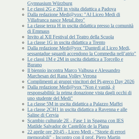
Gymnasium Würzburg
Le classi 2G e 2H in visita didattica a Padova
Dalla redazione Medi@vox: "Al Liceo Medi di
Villafranca nasce MetaLibro"
La classe terza H in uscita didattica presso la comunità
di Emmaus
Invito al XII Festival del Teatro della Scuola
La classe 1G in uscita didattica a Trento
Dalla redazione Medi@vox "Dantedì al Liceo Medi,
sessantadue sguardi accendono la Commedia nell’atrio"
Le classi 1M e 2M in uscita didattica a Torcello e
Burano
Il biennio incontra Marco Valbusa e Alessandro
Marchesan del Rana Volley Verona
Complimenti ai gruppi vincitori del Pi-greco Day 2026
Dalla redazione Medi@vox "Non è vanità, è
responsabilità: la prima donazione vista dagli occhi di
uno studente del Medi"
La classe 5M in uscita didattica a Palazzo Maffei
La classe 2CH1 in uscita didattica a Ravenna e alle
Saline di Cervia
Scambio culturale 2E - Fase 1 in Spagna con IES
Matilde Salvador de Castellón de la Plana
22 aprile ore 20:45 - Liceo Medi - "Storie di errori
memorabili" - Incontro con il prof. Piero Martin