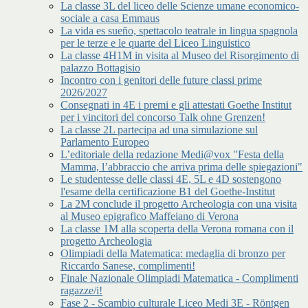
La classe 3L del liceo delle Scienze umane economico-
sociale a casa Emmaus
La vida es sueño, spettacolo teatrale in lingua spagnola
per le terze e le quarte del Liceo Linguistico
La classe 4H1M in visita al Museo del Risorgimento di
palazzo Bottagisio
Incontro con i genitori delle future classi prime
2026/2027
Consegnati in 4E i premi e gli attestati Goethe Institut
per i vincitori del concorso Talk ohne Grenzen!
La classe 2L partecipa ad una simulazione sul
Parlamento Europeo
L’editoriale della redazione Medi@vox "Festa della
Mamma, l’abbraccio che arriva prima delle spiegazioni"
Le studentesse delle classi 4E, 5L e 4D sostengono
l'esame della certificazione B1 del Goethe-Institut
La 2M conclude il progetto Archeologia con una visita
al Museo epigrafico Maffeiano di Verona
La classe 1M alla scoperta della Verona romana con il
progetto Archeologia
Olimpiadi della Matematica: medaglia di bronzo per
Riccardo Sanese, complimenti!
Finale Nazionale Olimpiadi Matematica - Complimenti
ragazze/i!
Fase 2 - Scambio culturale Liceo Medi 3E - Röntgen