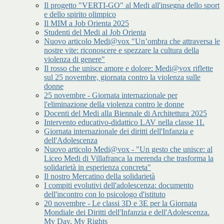
Il progetto "VERTI-GO" al Medi all'insegna dello sport
e dello spirito olimpico
Il MIM a Job Orienta 2025
Studenti del Medi al Job Orienta
Nuovo articolo Medi@vox "Un’ombra che attraversa le
nostre vite: riconoscere e spezzare la cultura della
violenza di genere"
Il rosso che unisce amore e dolore: Medi@vox riflette
sul 25 novembre, giornata contro la violenza sulle
donne
25 novembre - Giornata internazionale per
l'eliminazione della violenza contro le donne
Docenti del Medi alla Biennale di Architettura 2025
Intervento educativo-didattico LAV nella classe 1L
Giornata internazionale dei diritti dell'Infanzia e
dell'Adolescenza
Nuovo articolo Medi@vox - "Un gesto che unisce: al
Liceo Medi di Villafranca la merenda che trasforma la
solidarietà in esperienza concreta"
Il nostro Mercatino della solidarietà
I compiti evolutivi dell'adolescenza: documento
dell'incontro con lo psicologo d'istituto
20 novembre - Le classi 3D e 3E per la Giornata
Mondiale dei Diritti dell'Infanzia e dell'Adolescenza.
My Day, My Rights