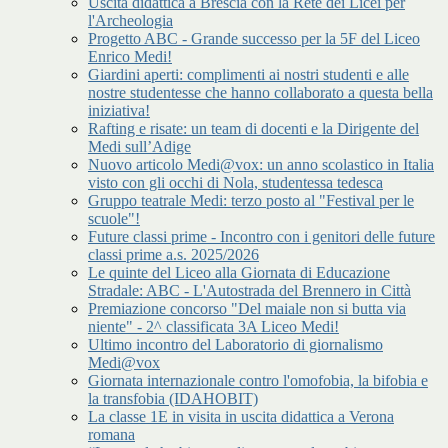
Uscita didattica a Brescia con la Rete dei Licei per
l'Archeologia
Progetto ABC - Grande successo per la 5F del Liceo
Enrico Medi!
Giardini aperti: complimenti ai nostri studenti e alle
nostre studentesse che hanno collaborato a questa bella
iniziativa!
Rafting e risate: un team di docenti e la Dirigente del
Medi sull’Adige
Nuovo articolo Medi@vox: un anno scolastico in Italia
visto con gli occhi di Nola, studentessa tedesca
Gruppo teatrale Medi: terzo posto al "Festival per le
scuole"!
Future classi prime - Incontro con i genitori delle future
classi prime a.s. 2025/2026
Le quinte del Liceo alla Giornata di Educazione
Stradale: ABC - L'Autostrada del Brennero in Città
Premiazione concorso "Del maiale non si butta via
niente" - 2^ classificata 3A Liceo Medi!
Ultimo incontro del Laboratorio di giornalismo
Medi@vox
Giornata internazionale contro l'omofobia, la bifobia e
la transfobia (IDAHOBIT)
La classe 1E in visita in uscita didattica a Verona
romana