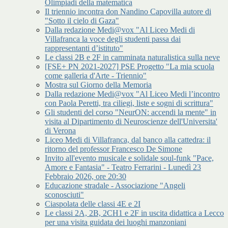
Olimpiadi della matematica
Il triennio incontra don Nandino Capovilla autore di
"Sotto il cielo di Gaza"
Dalla redazione Medi@vox "Al Liceo Medi di
Villafranca la voce degli studenti passa dai
rappresentanti d’istituto"
Le classi 2B e 2F in camminata naturalistica sulla neve
[FSE+ PN 2021-2027] PSE Progetto "La mia scuola
come galleria d'Arte - Triennio"
Mostra sul Giorno della Memoria
Dalla redazione Medi@vox "Al Liceo Medi l’incontro
con Paola Peretti, tra ciliegi, liste e sogni di scrittura"
Gli studenti del corso "NeurON: accendi la mente" in
visita al Dipartimento di Neuroscienze dell'Universita'
di Verona
Liceo Medi di Villafranca, dal banco alla cattedra: il
ritorno del professor Francesco De Simone
Invito all'evento musicale e solidale soul-funk "Pace,
Amore e Fantasia" - Teatro Ferrarini - Lunedì 23
Febbraio 2026, ore 20:30
Educazione stradale - Associazione "Angeli
sconosciuti"
Ciaspolata delle classi 4E e 2I
Le classi 2A, 2B, 2CH1 e 2F in uscita didattica a Lecco
per una visita guidata dei luoghi manzoniani