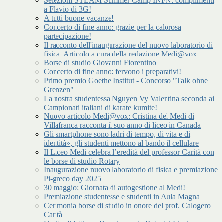
Selezioni STEAM Summer Camp INFN: complimenti
a Flavio di 3G!
A tutti buone vacanze!
Concerto di fine anno: grazie per la calorosa
partecipazione!
Il racconto dell'inaugurazione del nuovo laboratorio di
fisica. Articolo a cura della redazione Medi@vox
Borse di studio Giovanni Fiorentino
Concerto di fine anno: fervono i preparativi!
Primo premio Goethe Institut - Concorso "Talk ohne
Grenzen"
La nostra studentessa Nguyen Vy Valentina seconda ai
Campionati italiani di karate kumite!
Nuovo articolo Medi@vox: Cristina del Medi di
Villafranca racconta il suo anno di liceo in Canada
Gli smartphone sono ladri di tempo, di vita e di
identità», gli studenti mettono al bando il cellulare
Il Liceo Medi celebra l’eredità del professor Carità con
le borse di studio Rotary
Inaugurazione nuovo laboratorio di fisica e premiazione
Pi-greco day 2025
30 maggio: Giornata di autogestione al Medi!
Premiazione studentesse e studenti in Aula Magna
Cerimonia borse di studio in onore del prof. Calogero
Carità