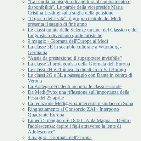
“La scuola ha bisogno di apertura al cambiamento e
disponibilità”. Le parole della vicepreside Maria
Cristina Lestingi sulla soglia della pensione
"Il gioco della vita": il gruppo teatrale del Medi
presenta il saggio di fine anno
Le classi quinte delle Scienze umane, del Classico e del
Linguistico diventano guide turistiche
9 maggio - Giornata dell'Europa al Medi
La classe 3E in scambio culturale a Würzburg -
Germania
“Ansia da prestazione: il superpotere invisibile”
La classe 2I protagonista della Giornata dell'Europa
Le classi 2H e 2I in uscita didattica in Val Borago
Le classi 2G e 3L a passeggio con Dante in centro di
Verona
La Bottega dei talenti incontra le classi seconde
Da Medi@vox una riflessione sull'importanza della
Festa del 25 aprile
La redazione Medi@vox intervista il sindaco di Sona
Ringraziamento al Consorzio ZAI - Interporto
Quadrante Europa
Lunedì 5 maggio ore 18:00 - Aula Magna - "Dentro
l'adolescenza: capire i figli attraverso la lente di
Adolescence"
9 maggio - Giornata dell'Europa