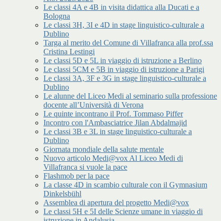
Le classi 4A e 4B in visita didattica alla Ducati e a
Bologna
Le classi 3H, 3I e 4D in stage linguistico-culturale a
Dublino
Targa al merito del Comune di Villafranca alla prof.ssa
Cristina Lestingi
Le classi 5D e 5L in viaggio di istruzione a Berlino
Le classi 5CM e 5B in viaggio di istruzione a Parigi
Le classi 3A, 3F e 3G in stage linguistico-culturale a
Dublino
Le alunne del Liceo Medi al seminario sulla professione
docente all’Università di Verona
Le quinte incontrano il Prof. Tommaso Piffer
Incontro con l'Ambasciatrice Jilan Abdalmajid
Le classi 3B e 3L in stage linguistico-culturale a
Dublino
Giornata mondiale della salute mentale
Nuovo articolo Medi@vox Al Liceo Medi di
Villafranca si vuole la pace
Flashmob per la pace
La classe 4D in scambio culturale con il Gymnasium
Dinkelsbühl
Assemblea di apertura del progetto Medi@vox
Le classi 5H e 5I delle Scienze umane in viaggio di
istruzione in Andalusia