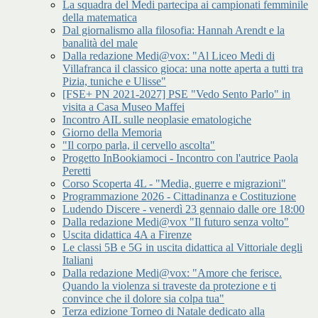
La squadra del Medi partecipa ai campionati femminile
della matematica
Dal giornalismo alla filosofia: Hannah Arendt e la
banalità del male
Dalla redazione Medi@vox: "Al Liceo Medi di
Villafranca il classico gioca: una notte aperta a tutti tra
Pizia, tuniche e Ulisse"
[FSE+ PN 2021-2027] PSE "Vedo Sento Parlo" in
visita a Casa Museo Maffei
Incontro AIL sulle neoplasie ematologiche
Giorno della Memoria
"Il corpo parla, il cervello ascolta"
Progetto InBookiamoci - Incontro con l'autrice Paola
Peretti
Corso Scoperta 4L - "Media, guerre e migrazioni"
Programmazione 2026 - Cittadinanza e Costituzione
Ludendo Discere - venerdì 23 gennaio dalle ore 18:00
Dalla redazione Medi@vox "Il futuro senza volto"
Uscita didattica 4A a Firenze
Le classi 5B e 5G in uscita didattica al Vittoriale degli
Italiani
Dalla redazione Medi@vox: "Amore che ferisce.
Quando la violenza si traveste da protezione e ti
convince che il dolore sia colpa tua"
Terza edizione Torneo di Natale dedicato alla