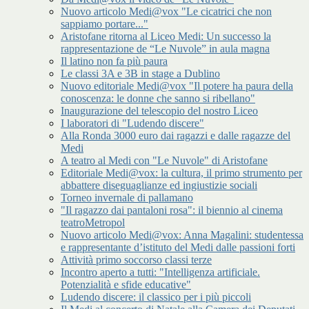
Nuovo articolo Medi@vox "Le cicatrici che non
sappiamo portare..."
Aristofane ritorna al Liceo Medi: Un successo la
rappresentazione de “Le Nuvole” in aula magna
Il latino non fa più paura
Le classi 3A e 3B in stage a Dublino
Nuovo editoriale Medi@vox "Il potere ha paura della
conoscenza: le donne che sanno si ribellano"
Inaugurazione del telescopio del nostro Liceo
I laboratori di "Ludendo discere"
Alla Ronda 3000 euro dai ragazzi e dalle ragazze del
Medi
A teatro al Medi con "Le Nuvole" di Aristofane
Editoriale Medi@vox: la cultura, il primo strumento per
abbattere diseguaglianze ed ingiustizie sociali
Torneo invernale di pallamano
"Il ragazzo dai pantaloni rosa": il biennio al cinema
teatroMetropol
Nuovo articolo Medi@vox: Anna Magalini: studentessa
e rappresentante d’istituto del Medi dalle passioni forti
Attività primo soccorso classi terze
Incontro aperto a tutti: "Intelligenza artificiale.
Potenzialità e sfide educative"
Ludendo discere: il classico per i più piccoli