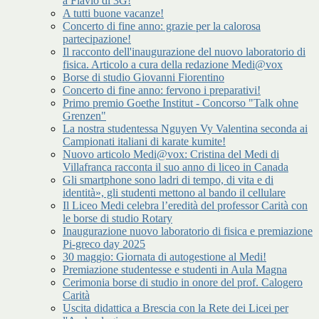
a Flavio di 3G!
A tutti buone vacanze!
Concerto di fine anno: grazie per la calorosa
partecipazione!
Il racconto dell'inaugurazione del nuovo laboratorio di
fisica. Articolo a cura della redazione Medi@vox
Borse di studio Giovanni Fiorentino
Concerto di fine anno: fervono i preparativi!
Primo premio Goethe Institut - Concorso "Talk ohne
Grenzen"
La nostra studentessa Nguyen Vy Valentina seconda ai
Campionati italiani di karate kumite!
Nuovo articolo Medi@vox: Cristina del Medi di
Villafranca racconta il suo anno di liceo in Canada
Gli smartphone sono ladri di tempo, di vita e di
identità», gli studenti mettono al bando il cellulare
Il Liceo Medi celebra l’eredità del professor Carità con
le borse di studio Rotary
Inaugurazione nuovo laboratorio di fisica e premiazione
Pi-greco day 2025
30 maggio: Giornata di autogestione al Medi!
Premiazione studentesse e studenti in Aula Magna
Cerimonia borse di studio in onore del prof. Calogero
Carità
Uscita didattica a Brescia con la Rete dei Licei per