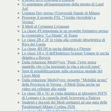
Vi aspettiamo all'inaugurazione della mostra di Land
Art!
Unistem Day presso l'Università Statale di Milano
Prosegue il progetto FSL “Virgilio (invisibile) a
Verona”
Il Medi al Certamen Livianum
La classe 4ªI impegnata in un progetto formativo presso
la cooperativa "La Strada" di Teano
Le classi 2B e 2F in visita alla centrale idroelettrica di
Riva del Garda
La classe 4H1M in uscita didattica a Firenze
Le classi 1H e 1I dell'Indirizzo Scienze Umane in uscita
didattica a Brescia
Dalla redazione Medi@vox "Papà, l’eroe senza
mantello che ci ha insegnato la vita a piccoli passi"
Spot di sensibilizzazione sulla sicurezza stradale del
Liceo Medi
Dalla redazione Medi@vox: progetto "Mobilità sicura"
della Provincia di Verona - il Medi firma anche un
video sul cellulare alla guida
Le classi 5B e 5G in visita didattica ai laboratori INFN
di Legnaro e la cappella degli Scrovegni a Padova
Studenti e docenti del Medi spettatori ad una gara delle
Paralimpiadi Milano Cortina 2026