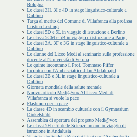
Bologna
Le classi 3H, 3I e 4D in stage linguistico-culturale a
Dublino
Targa al merito del Comune di Villafranca alla prof.ssa
Cristina Lestingi
Le classi 5D e 5L in viaggio di istruzione a Berlino
Le classi 5CM e 5B in viaggio di istruzione a Parigi
Le classi 3A, 3F e 3G in stage linguistico-culturale a
Dublino
Le alunne del Liceo Medi al seminario sulla professione
docente all’Università di Verona
Le quinte incontrano il Prof. Tommaso Piffer
Incontro con l'Ambasciatrice Jilan Abdalmajid
Le classi 3B e 3L in stage linguistico-culturale a
Dublino
Giornata mondiale della salute mentale
Nuovo articolo Medi@vox Al Liceo Medi di
Villafranca si vuole la pace
Flashmob per la pace
La classe 4D in scambio culturale con il Gymnasium
Dinkelsbühl
Assemblea di apertura del progetto Medi@vox
Le classi 5H e 5I delle Scienze umane in viaggio di
istruzione in Andalusia
Viaggio-studio della Rete dei Licei per l’Archeologia