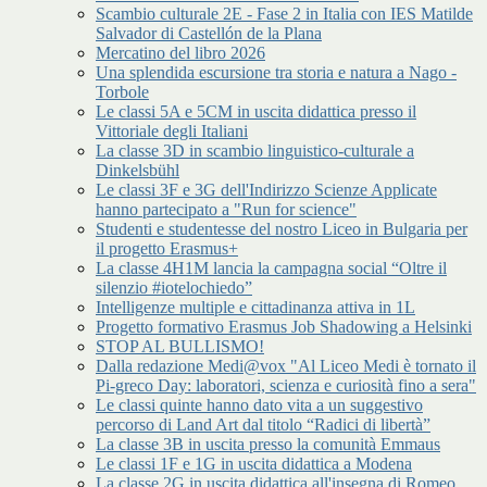
Scambio culturale 2E - Fase 2 in Italia con IES Matilde
Salvador di Castellón de la Plana
Mercatino del libro 2026
Una splendida escursione tra storia e natura a Nago -
Torbole
Le classi 5A e 5CM in uscita didattica presso il
Vittoriale degli Italiani
La classe 3D in scambio linguistico-culturale a
Dinkelsbühl
Le classi 3F e 3G dell'Indirizzo Scienze Applicate
hanno partecipato a "Run for science"
Studenti e studentesse del nostro Liceo in Bulgaria per
il progetto Erasmus+
La classe 4H1M lancia la campagna social “Oltre il
silenzio #iotelochiedo”
Intelligenze multiple e cittadinanza attiva in 1L
Progetto formativo Erasmus Job Shadowing a Helsinki
STOP AL BULLISMO!
Dalla redazione Medi@vox "Al Liceo Medi è tornato il
Pi-greco Day: laboratori, scienza e curiosità fino a sera"
Le classi quinte hanno dato vita a un suggestivo
percorso di Land Art dal titolo “Radici di libertà”
La classe 3B in uscita presso la comunità Emmaus
Le classi 1F e 1G in uscita didattica a Modena
La classe 2G in uscita didattica all'insegna di Romeo