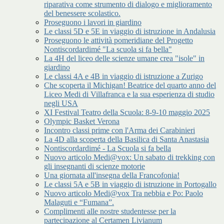
riparativa come strumento di dialogo e miglioramento
del benessere scolastico.
Proseguono i lavori in giardino
Le classi 5D e 5E in viaggio di istruzione in Andalusia
Proseguono le attività pomeridiane del Progetto
Nontiscordardimé "La scuola si fa bella"
La 4H del liceo delle scienze umane crea "isole" in
giardino
Le classi 4A e 4B in viaggio di istruzione a Zurigo
Che scoperta il Michigan! Beatrice del quarto anno del
Liceo Medi di Villafranca e la sua esperienza di studio
negli USA
XI Festival Teatro della Scuola: 8-9-10 maggio 2025
Olympic Basket Verona
Incontro classi prime con l'Arma dei Carabinieri
La 4D alla scoperta della Basilica di Santa Anastasia
Nontiscordardimé - La Scuola si fa bella
Nuovo articolo Medi@vox: Un sabato di trekking con
gli insegnanti di scienze motorie
Una giornata all'insegna della Francofonia!
Le classi 5A e 5B in viaggio di istruzione in Portogallo
Nuovo articolo Medi@vox Tra nebbia e Po: Paolo
Malaguti e “Fumana”.
Complimenti alle nostre studentesse per la
partecipazione al Certamen Livianum