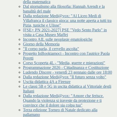
della matematica
Dal giornalismo alla filosofia: Hannah Arendt e la
banalità del male
Dalla redazione Medi@vox: "Al Liceo Medi di
Villafranca il classico gioca: una notte aperta a tutti tra
Pizia, tuniche e Ulisse"
[FSE+ PN 2021-2027] PSE "Vedo Sento Parlo" in
visita a Casa Museo Maffei
Incontro AIL sulle neoplasie ematologiche
Giorno della Memoria
"Il corpo parla, il cervello ascolta"
Progetto InBookiamoci - Incontro con l'autrice Paola
Peretti
Corso Scoperta 4L - "Media, guerre e migrazioni"
Programmazione 2026 - Cittadinanza e Costituzione
Ludendo Discere - venerdì 23 gennaio dalle ore 18:00
Dalla redazione Medi@vox "Il futuro senza volto"
Uscita didattica 4A a Firenze
Le classi 5B e 5G in uscita didattica al Vittoriale degli
Italiani
Dalla redazione Medi@vox: "Amore che ferisce.
Quando la violenza si traveste da protezione e ti
convince che il dolore sia colpa tua"
Terza edizione Torneo di Natale dedicato alla
pallamano