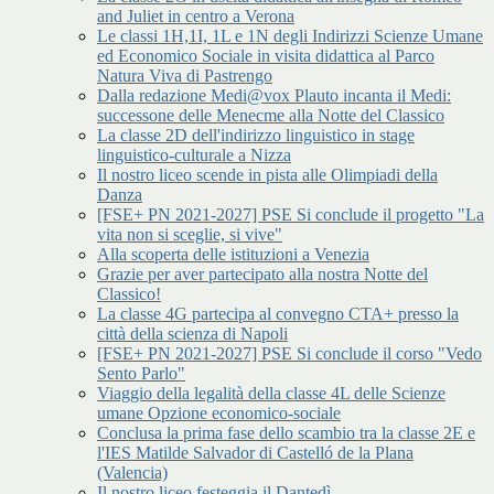
and Juliet in centro a Verona
Le classi 1H,1I, 1L e 1N degli Indirizzi Scienze Umane
ed Economico Sociale in visita didattica al Parco
Natura Viva di Pastrengo
Dalla redazione Medi@vox Plauto incanta il Medi:
successone delle Menecme alla Notte del Classico
La classe 2D dell'indirizzo linguistico in stage
linguistico-culturale a Nizza
Il nostro liceo scende in pista alle Olimpiadi della
Danza
[FSE+ PN 2021-2027] PSE Si conclude il progetto "La
vita non si sceglie, si vive"
Alla scoperta delle istituzioni a Venezia
Grazie per aver partecipato alla nostra Notte del
Classico!
La classe 4G partecipa al convegno CTA+ presso la
città della scienza di Napoli
[FSE+ PN 2021-2027] PSE Si conclude il corso "Vedo
Sento Parlo"
Viaggio della legalità della classe 4L delle Scienze
umane Opzione economico-sociale
Conclusa la prima fase dello scambio tra la classe 2E e
l'IES Matilde Salvador di Castelló de la Plana
(Valencia)
Il nostro liceo festeggia il Dantedì