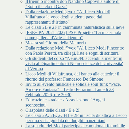
Il triennio incontra don Nandino Capovilla autore di
"Sotto il cielo di Gaza"
Dalla redazione Medi@vox "Al Liceo Medi di
Villafranca la voce degli studenti passa dai
rappresentanti d’istituto"
Le classi 2B e 2F in camminata naturalistica sulla neve
[FSE+ PN 2021-2027] PSE Progetto "La mia scuola
come galleria d'Arte - Triennio"
Mostra sul Giorno della Memoria
Dalla redazione Medi@vox "Al Liceo Medi l’incontro
con Paola Peretti, tra ciliegi, liste e sogni di scrittura"
Gli studenti del corso "NeurON: accendi la mente" in
visita al Dipartimento di Neuroscienze dell'Universita'
di Verona
Liceo Medi di Villafranca, dal banco alla cattedra: il
ritorno del professor Francesco De Simone
Invito all'evento musicale e solidale soul-funk "Pace,
Amore e Fantasia" - Teatro Ferrarini - Lunedì 23
Febbraio 2026, ore 20:30
Educazione stradale - Associazione "Angeli
sconosciuti"
Ciaspolata delle classi 4E e 2I
Le classi 2A, 2B, 2CH1 e 2F in uscita didattica a Lecco
per una visita guidata dei luoghi manzoniani
La squadra del Medi partecipa ai campionati femminile