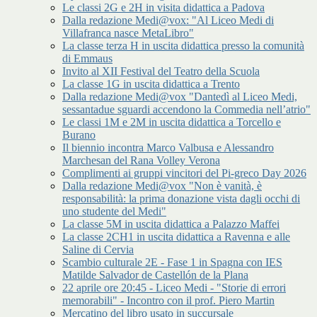
Le classi 2G e 2H in visita didattica a Padova
Dalla redazione Medi@vox: "Al Liceo Medi di
Villafranca nasce MetaLibro"
La classe terza H in uscita didattica presso la comunità
di Emmaus
Invito al XII Festival del Teatro della Scuola
La classe 1G in uscita didattica a Trento
Dalla redazione Medi@vox "Dantedì al Liceo Medi,
sessantadue sguardi accendono la Commedia nell’atrio"
Le classi 1M e 2M in uscita didattica a Torcello e
Burano
Il biennio incontra Marco Valbusa e Alessandro
Marchesan del Rana Volley Verona
Complimenti ai gruppi vincitori del Pi-greco Day 2026
Dalla redazione Medi@vox "Non è vanità, è
responsabilità: la prima donazione vista dagli occhi di
uno studente del Medi"
La classe 5M in uscita didattica a Palazzo Maffei
La classe 2CH1 in uscita didattica a Ravenna e alle
Saline di Cervia
Scambio culturale 2E - Fase 1 in Spagna con IES
Matilde Salvador de Castellón de la Plana
22 aprile ore 20:45 - Liceo Medi - "Storie di errori
memorabili" - Incontro con il prof. Piero Martin
Mercatino del libro usato in succursale