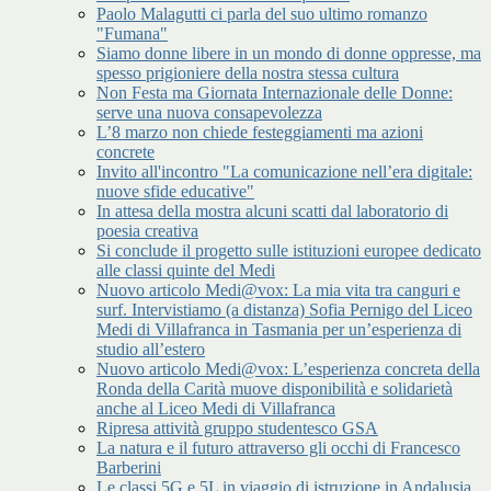
Paolo Malagutti ci parla del suo ultimo romanzo
"Fumana"
Siamo donne libere in un mondo di donne oppresse, ma
spesso prigioniere della nostra stessa cultura
Non Festa ma Giornata Internazionale delle Donne:
serve una nuova consapevolezza
L’8 marzo non chiede festeggiamenti ma azioni
concrete
Invito all'incontro "La comunicazione nell’era digitale:
nuove sfide educative"
In attesa della mostra alcuni scatti dal laboratorio di
poesia creativa
Si conclude il progetto sulle istituzioni europee dedicato
alle classi quinte del Medi
Nuovo articolo Medi@vox: La mia vita tra canguri e
surf. Intervistiamo (a distanza) Sofia Pernigo del Liceo
Medi di Villafranca in Tasmania per un’esperienza di
studio all’estero
Nuovo articolo Medi@vox: L’esperienza concreta della
Ronda della Carità muove disponibilità e solidarietà
anche al Liceo Medi di Villafranca
Ripresa attività gruppo studentesco GSA
La natura e il futuro attraverso gli occhi di Francesco
Barberini
Le classi 5G e 5L in viaggio di istruzione in Andalusia