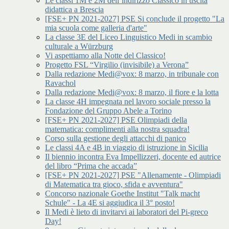
Le classi 1M e 2M dell’indirizzo Classico in uscita
didattica a Brescia
[FSE+ PN 2021-2027] PSE Si conclude il progetto "La
mia scuola come galleria d'arte"
La classe 3E del Liceo Linguistico Medi in scambio
culturale a Würzburg
Vi aspettiamo alla Notte del Classico!
Progetto FSL “Virgilio (invisibile) a Verona”
Dalla redazione Medi@vox: 8 marzo, in tribunale con
Ravachol
Dalla redazione Medi@vox: 8 marzo, il fiore e la lotta
La classe 4H impegnata nel lavoro sociale presso la
Fondazione del Gruppo Abele a Torino
[FSE+ PN 2021-2027] PSE Olimpiadi della
matematica: complimenti alla nostra squadra!
Corso sulla gestione degli attacchi di panico
Le classi 4A e 4B in viaggio di istruzione in Sicilia
Il biennio incontra Eva Impellizzeri, docente ed autrice
del libro “Prima che accada”
[FSE+ PN 2021-2027] PSE "Allenamente - Olimpiadi
di Matematica tra gioco, sfida e avventura"
Concorso nazionale Goethe Institut "Talk macht
Schule" - La 4E si aggiudica il 3° posto!
Il Medi è lieto di invitarvi ai laboratori del Pi-greco
Day!