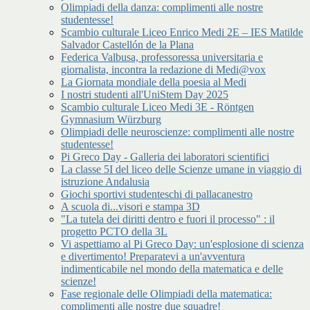
Olimpiadi della danza: complimenti alle nostre
studentesse!
Scambio culturale Liceo Enrico Medi 2E – IES Matilde
Salvador Castellón de la Plana
Federica Valbusa, professoressa universitaria e
giornalista, incontra la redazione di Medi@vox
La Giornata mondiale della poesia al Medi
I nostri studenti all'UniStem Day 2025
Scambio culturale Liceo Medi 3E - Röntgen
Gymnasium Würzburg
Olimpiadi delle neuroscienze: complimenti alle nostre
studentesse!
Pi Greco Day - Galleria dei laboratori scientifici
La classe 5I del liceo delle Scienze umane in viaggio di
istruzione Andalusia
Giochi sportivi studenteschi di pallacanestro
A scuola di...visori e stampa 3D
"La tutela dei diritti dentro e fuori il processo" : il
progetto PCTO della 3L
Vi aspettiamo al Pi Greco Day: un'esplosione di scienza
e divertimento! Preparatevi a un'avventura
indimenticabile nel mondo della matematica e delle
scienze!
Fase regionale delle Olimpiadi della matematica:
complimenti alle nostre due squadre!