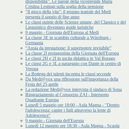
disponibilità”. Le parole della vicepreside Maria
Cristina Lestingi sulla soglia della pensione
"Il gioco della vita": il gruppo teatrale del Medi
presenta il saggio di fine anno
Le classi quinte delle Scienze umane, del Classico e del
Linguistico diventano guide turistiche
9 maggio - Giornata dell'Europa al Medi
La classe 3E in scambio culturale a Würzburg -
Germania
“Ansia da prestazione: il superpotere invisibile”
La classe 2I protagonista della Giornata dell'Europa
Le classi 2H e 2I in uscita didattica in Val Borago
Le classi 2G e 3L a passeggio con Dante in centro di
Verona
La Bottega dei talenti incontra le classi seconde
Da Medi@vox una riflessione sull'importanza della
Festa del 25 aprile
La redazione Medi@vox intervista il sindaco di Sona
Ringraziamento al Consorzio ZAI - Interporto
Quadrante Europa
Lunedì 5 maggio ore 18:00 - Aula Magna - "Dentro
l'adolescenza: capire i figli attraverso la lente di
Adolescence"
9 maggio - Giornata dell'Europa
Lunedì 12 maggio ore 18:30 - Aula Magna - Scuola