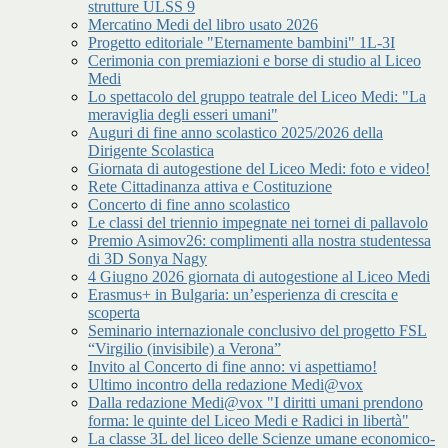
strutture ULSS 9
Mercatino Medi del libro usato 2026
Progetto editoriale "Eternamente bambini" 1L-3I
Cerimonia con premiazioni e borse di studio al Liceo
Medi
Lo spettacolo del gruppo teatrale del Liceo Medi: "La
meraviglia degli esseri umani"
Auguri di fine anno scolastico 2025/2026 della
Dirigente Scolastica
Giornata di autogestione del Liceo Medi: foto e video!
Rete Cittadinanza attiva e Costituzione
Concerto di fine anno scolastico
Le classi del triennio impegnate nei tornei di pallavolo
Premio Asimov26: complimenti alla nostra studentessa
di 3D Sonya Nagy
4 Giugno 2026 giornata di autogestione al Liceo Medi
Erasmus+ in Bulgaria: un’esperienza di crescita e
scoperta
Seminario internazionale conclusivo del progetto FSL
“Virgilio (invisibile) a Verona”
Invito al Concerto di fine anno: vi aspettiamo!
Ultimo incontro della redazione Medi@vox
Dalla redazione Medi@vox "I diritti umani prendono
forma: le quinte del Liceo Medi e Radici in libertà"
La classe 3L del liceo delle Scienze umane economico-