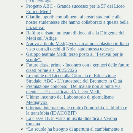
l'Archeologia
Progetto ABC - Grande successo per la 5F del Liceo
Enrico Medi!
Giardini aperti: complimenti ai nostri studenti e alle
nostre studentesse che hanno collaborato a questa bella
iniziativa!
Rafting e risate: un team di docenti e la Dirigente del
Medi sull’Adige
Nuovo articolo Medi@vox: un anno scolastico in Italia
visto con gli occhi di Nola, studentessa tedesca
Gruppo teatrale Medi: terzo posto al "Festival per le
scuole"!
Future classi prime - Incontro con i genitori delle future
classi prime a.s. 2025/2026
Le quinte del Liceo alla Giornata di Educazione
Stradale: ABC - L'Autostrada del Brennero in Città
Premiazione concorso "Del maiale non si butta via
niente" - 2^ classificata 3A Liceo Medi!
Ultimo incontro del Laboratorio di giornalismo
Medi@vox
Giornata internazionale contro l'omofobia, la bifobia e
la transfobia (IDAHOBIT)
La classe 1E in visita in uscita didattica a Verona
romana
“La scuola ha bisogno di apertura al cambiamento e