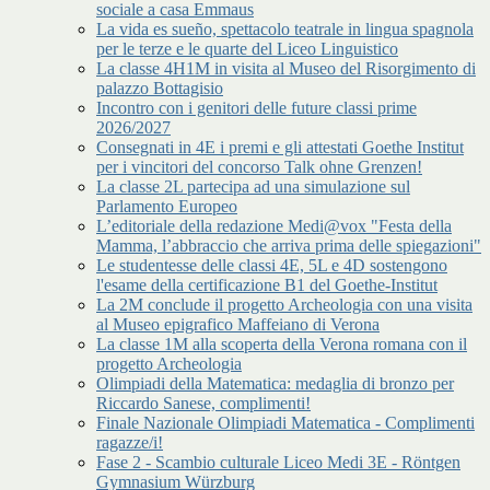
sociale a casa Emmaus
La vida es sueño, spettacolo teatrale in lingua spagnola
per le terze e le quarte del Liceo Linguistico
La classe 4H1M in visita al Museo del Risorgimento di
palazzo Bottagisio
Incontro con i genitori delle future classi prime
2026/2027
Consegnati in 4E i premi e gli attestati Goethe Institut
per i vincitori del concorso Talk ohne Grenzen!
La classe 2L partecipa ad una simulazione sul
Parlamento Europeo
L’editoriale della redazione Medi@vox "Festa della
Mamma, l’abbraccio che arriva prima delle spiegazioni"
Le studentesse delle classi 4E, 5L e 4D sostengono
l'esame della certificazione B1 del Goethe-Institut
La 2M conclude il progetto Archeologia con una visita
al Museo epigrafico Maffeiano di Verona
La classe 1M alla scoperta della Verona romana con il
progetto Archeologia
Olimpiadi della Matematica: medaglia di bronzo per
Riccardo Sanese, complimenti!
Finale Nazionale Olimpiadi Matematica - Complimenti
ragazze/i!
Fase 2 - Scambio culturale Liceo Medi 3E - Röntgen
Gymnasium Würzburg