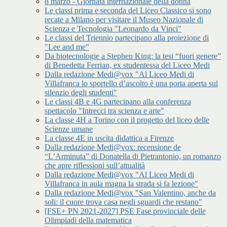
8 marzo - Giornata internazionale della donna
Le classi prima e seconda del Liceo Classico si sono
recate a Milano per visitare il Museo Nazionale di
Scienza e Tecnologia "Leonardo da Vinci"
Le classi del Triennio partecipano alla proiezione di
"Lee and me"
Da biotecnologie a Stephen King: la tesi “fuori genere”
di Benedetta Ferrian, ex studentessa del Liceo Medi
Dalla redazione Medi@vox "Al Liceo Medi di
Villafranca lo sportello d’ascolto è una porta aperta sul
silenzio degli studenti"
Le classi 4B e 4G partecipano alla conferenza
spettacolo "Intrecci tra scienza e arte"
La classe 4H a Torino con il progetto del liceo delle
Scienze umane
La classe 4E in uscita didattica a Firenze
Dalla redazione Medi@vox: recensione de
“L’Arminuta” di Donatella di Pietrantonio, un romanzo
che apre riflessioni sull’attualità
Dalla redazione Medi@vox "Al Liceo Medi di
Villafranca in aula magna la strada si fa lezione"
Dalla redazione Medi@vox "San Valentino, anche da
soli: il cuore trova casa negli sguardi che restano"
[FSE+ PN 2021-2027] PSE Fase provinciale delle
Olimpiadi della matematica