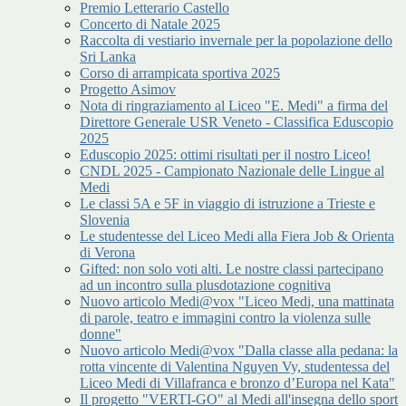
Premio Letterario Castello
Concerto di Natale 2025
Raccolta di vestiario invernale per la popolazione dello
Sri Lanka
Corso di arrampicata sportiva 2025
Progetto Asimov
Nota di ringraziamento al Liceo "E. Medi" a firma del
Direttore Generale USR Veneto - Classifica Eduscopio
2025
Eduscopio 2025: ottimi risultati per il nostro Liceo!
CNDL 2025 - Campionato Nazionale delle Lingue al
Medi
Le classi 5A e 5F in viaggio di istruzione a Trieste e
Slovenia
Le studentesse del Liceo Medi alla Fiera Job & Orienta
di Verona
Gifted: non solo voti alti. Le nostre classi partecipano
ad un incontro sulla plusdotazione cognitiva
Nuovo articolo Medi@vox "Liceo Medi, una mattinata
di parole, teatro e immagini contro la violenza sulle
donne"
Nuovo articolo Medi@vox "Dalla classe alla pedana: la
rotta vincente di Valentina Nguyen Vy, studentessa del
Liceo Medi di Villafranca e bronzo d’Europa nel Kata"
Il progetto "VERTI-GO" al Medi all'insegna dello sport