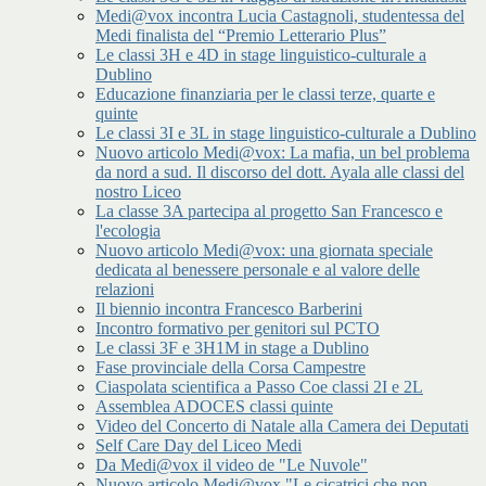
Medi@vox incontra Lucia Castagnoli, studentessa del
Medi finalista del “Premio Letterario Plus”
Le classi 3H e 4D in stage linguistico-culturale a
Dublino
Educazione finanziaria per le classi terze, quarte e
quinte
Le classi 3I e 3L in stage linguistico-culturale a Dublino
Nuovo articolo Medi@vox: La mafia, un bel problema
da nord a sud. Il discorso del dott. Ayala alle classi del
nostro Liceo
La classe 3A partecipa al progetto San Francesco e
l'ecologia
Nuovo articolo Medi@vox: una giornata speciale
dedicata al benessere personale e al valore delle
relazioni
Il biennio incontra Francesco Barberini
Incontro formativo per genitori sul PCTO
Le classi 3F e 3H1M in stage a Dublino
Fase provinciale della Corsa Campestre
Ciaspolata scientifica a Passo Coe classi 2I e 2L
Assemblea ADOCES classi quinte
Video del Concerto di Natale alla Camera dei Deputati
Self Care Day del Liceo Medi
Da Medi@vox il video de "Le Nuvole"
Nuovo articolo Medi@vox "Le cicatrici che non