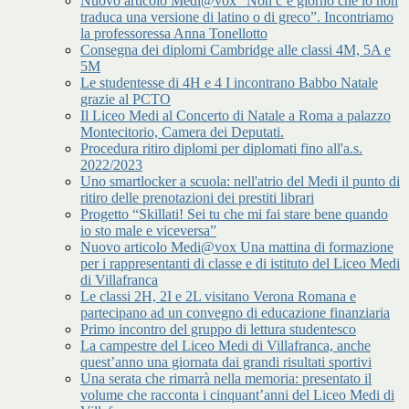
Nuovo articolo Medi@vox “Non c’è giorno che io non
traduca una versione di latino o di greco”. Incontriamo
la professoressa Anna Tonellotto
Consegna dei diplomi Cambridge alle classi 4M, 5A e
5M
Le studentesse di 4H e 4 I incontrano Babbo Natale
grazie al PCTO
Il Liceo Medi al Concerto di Natale a Roma a palazzo
Montecitorio, Camera dei Deputati.
Procedura ritiro diplomi per diplomati fino all'a.s.
2022/2023
Uno smartlocker a scuola: nell'atrio del Medi il punto di
ritiro delle prenotazioni dei prestiti librari
Progetto “Skillati! Sei tu che mi fai stare bene quando
io sto male e viceversa”
Nuovo articolo Medi@vox Una mattina di formazione
per i rappresentanti di classe e di istituto del Liceo Medi
di Villafranca
Le classi 2H, 2I e 2L visitano Verona Romana e
partecipano ad un convegno di educazione finanziaria
Primo incontro del gruppo di lettura studentesco
La campestre del Liceo Medi di Villafranca, anche
quest’anno una giornata dai grandi risultati sportivi
Una serata che rimarrà nella memoria: presentato il
volume che racconta i cinquant’anni del Liceo Medi di