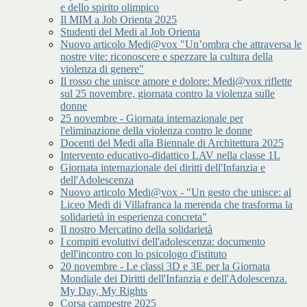
e dello spirito olimpico
Il MIM a Job Orienta 2025
Studenti del Medi al Job Orienta
Nuovo articolo Medi@vox "Un’ombra che attraversa le
nostre vite: riconoscere e spezzare la cultura della
violenza di genere"
Il rosso che unisce amore e dolore: Medi@vox riflette
sul 25 novembre, giornata contro la violenza sulle
donne
25 novembre - Giornata internazionale per
l'eliminazione della violenza contro le donne
Docenti del Medi alla Biennale di Architettura 2025
Intervento educativo-didattico LAV nella classe 1L
Giornata internazionale dei diritti dell'Infanzia e
dell'Adolescenza
Nuovo articolo Medi@vox - "Un gesto che unisce: al
Liceo Medi di Villafranca la merenda che trasforma la
solidarietà in esperienza concreta"
Il nostro Mercatino della solidarietà
I compiti evolutivi dell'adolescenza: documento
dell'incontro con lo psicologo d'istituto
20 novembre - Le classi 3D e 3E per la Giornata
Mondiale dei Diritti dell'Infanzia e dell'Adolescenza.
My Day, My Rights
Corsa campestre 2025