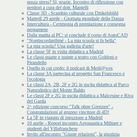
senza stress? Sì, grazie. Incontro di riflessione con
genitori a cura del dott. Mantelli
Classe 3D - Scambio culturale con Dinkelsbühl
Martedì 29 aprile - Giornata mondiale della Danza
Intercultura - Cerimonia di premiazione e consegna
pergamene
Dalla matita al PC: si conclude il corso di AutoCAD
"Nontiscordardimé - La mia scuola si fa bella"
La mia scuola? Una galleria d'arte!
La classe 5F in visita didattica a Madrid
Le classi quarte e quinte a teatro con Goldoni e
Pirandello
Quello in cui credo: il podcast di Medi@vox
La classe 3A partecipa al progetto San Francesco e
l'ecologia
Le classi 2A, 2B, 2F e 2G in uscita didattica al Parco
Naturalistico del Monte Baldo
Le classi 2F e 2G in uscita didattica a Malcesine e Riva
del Garda
2^ edizione concorso "Talk ohne Grenzen" -
Congratulazioni al gruppo vincitore di 4D!
La 5F in viaggio di istruzione a Madrid
10 aprile - Report incontro Aeronautica Militare e
studenti del Villafranchese
Invito all'incontro "Giuste relazioni”, la giustizia