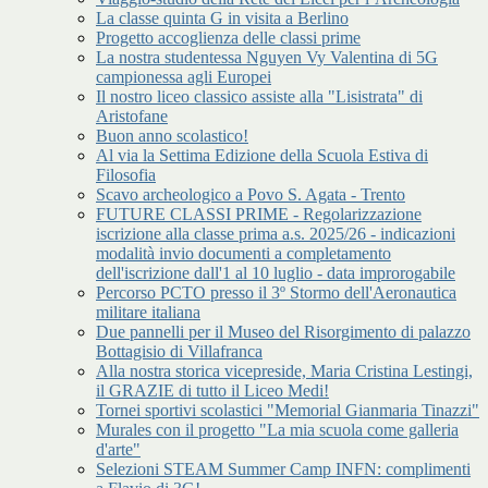
La classe quinta G in visita a Berlino
Progetto accoglienza delle classi prime
La nostra studentessa Nguyen Vy Valentina di 5G
campionessa agli Europei
Il nostro liceo classico assiste alla "Lisistrata" di
Aristofane
Buon anno scolastico!
Al via la Settima Edizione della Scuola Estiva di
Filosofia
Scavo archeologico a Povo S. Agata - Trento
FUTURE CLASSI PRIME - Regolarizzazione
iscrizione alla classe prima a.s. 2025/26 - indicazioni
modalità invio documenti a completamento
dell'iscrizione dall'1 al 10 luglio - data improrogabile
Percorso PCTO presso il 3º Stormo dell'Aeronautica
militare italiana
Due pannelli per il Museo del Risorgimento di palazzo
Bottagisio di Villafranca
Alla nostra storica vicepreside, Maria Cristina Lestingi,
il GRAZIE di tutto il Liceo Medi!
Tornei sportivi scolastici "Memorial Gianmaria Tinazzi"
Murales con il progetto "La mia scuola come galleria
d'arte"
Selezioni STEAM Summer Camp INFN: complimenti