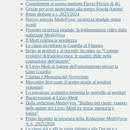
Complimenti al nostro studente Flavio Pizzini di 4G
Grazie per aver partecipato alla nostra Scuola Aperta!
Ritiro diplomi a.s. 2023/2024
Nuovo articolo Medi@vox: sicurezza stradale senza
sconti
Progetto sicurezza stradale: la testimonianza video dalla
redazione Medi@vox
Il Medi celebra la gentilezza
Le classi incontrano la Guardia di Finanza
Invito ai genitori e ai docenti: incontro su “Compiti
evolutivi dell'adolescenza: le quattro sfide nella
costruzione dell'identità"
Il Liceo Medi al Salone dell'orientamento presso la
Gran Guardia
Cinema e Memoria del Novecento
Mercatino libri usati: il nostro grazie ai genitori
volontari!
Lo psicologo scolastico presenta lo sportello ai genitori
Bookcrossing al Liceo Medi
Dalla redazione Medi@vox "Berlino nel cuore: viaggio
delle quinte del Liceo Medi tra storia, memoria e
futuro"
Primo incontro in presenza della Redazione Medi@vox
A.S. 2025/2026
Le classi 4A e 4B in visita didattica alla Ducati e a