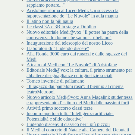
sappiamo portare..."
Aristofane ritorna al Liceo Medi: Un successo la
rappresentazione de “Le Nuvole” in aula magna
Il latino non fa più paura
Le classi 3A e 3B in stage a Dublino
Nuovo editoriale Medi@vox "Il potere ha paura della
conoscenza: le donne che sanno si ribellano"
Inaugurazione del telescopio del nostro Liceo
I laboratori di "Ludendo discere"
Alla Ronda 3000 euro dai ragazzi e dalle ragazze del
Medi
A teatro al Medi con "Le Nuvole" di Aristofane
Editoriale Medi@vox: la cultura, il primo strumento per
abbattere diseguaglianze ed ingiustizie sociali
Torneo invernale di pallamano
"Il ragazzo dai pantaloni rosa": il biennio al cinema
teatroMetropol
Nuovo articolo Medi@vox: Anna Magalini: studentessa
e rappresentante d’istituto del Medi dalle passioni forti
Attività primo soccorso classi terze
Incontro aperto a tutti: "Intelligenza artificiale.
Potenzialità e sfide educative"
Ludendo discere: il classico per i più piccoli
Il Medi al concerto di Natale alla Camera dei Deputati