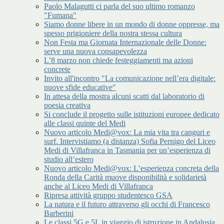
Paolo Malagutti ci parla del suo ultimo romanzo
"Fumana"
Siamo donne libere in un mondo di donne oppresse, ma
spesso prigioniere della nostra stessa cultura
Non Festa ma Giornata Internazionale delle Donne:
serve una nuova consapevolezza
L’8 marzo non chiede festeggiamenti ma azioni
concrete
Invito all'incontro "La comunicazione nell’era digitale:
nuove sfide educative"
In attesa della mostra alcuni scatti dal laboratorio di
poesia creativa
Si conclude il progetto sulle istituzioni europee dedicato
alle classi quinte del Medi
Nuovo articolo Medi@vox: La mia vita tra canguri e
surf. Intervistiamo (a distanza) Sofia Pernigo del Liceo
Medi di Villafranca in Tasmania per un’esperienza di
studio all’estero
Nuovo articolo Medi@vox: L’esperienza concreta della
Ronda della Carità muove disponibilità e solidarietà
anche al Liceo Medi di Villafranca
Ripresa attività gruppo studentesco GSA
La natura e il futuro attraverso gli occhi di Francesco
Barberini
Le classi 5G e 5L in viaggio di istruzione in Andalusia