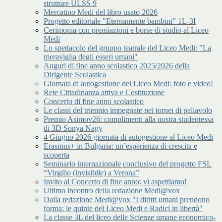
strutture ULSS 9
Mercatino Medi del libro usato 2026
Progetto editoriale "Eternamente bambini" 1L-3I
Cerimonia con premiazioni e borse di studio al Liceo
Medi
Lo spettacolo del gruppo teatrale del Liceo Medi: "La
meraviglia degli esseri umani"
Auguri di fine anno scolastico 2025/2026 della
Dirigente Scolastica
Giornata di autogestione del Liceo Medi: foto e video!
Rete Cittadinanza attiva e Costituzione
Concerto di fine anno scolastico
Le classi del triennio impegnate nei tornei di pallavolo
Premio Asimov26: complimenti alla nostra studentessa
di 3D Sonya Nagy
4 Giugno 2026 giornata di autogestione al Liceo Medi
Erasmus+ in Bulgaria: un’esperienza di crescita e
scoperta
Seminario internazionale conclusivo del progetto FSL
“Virgilio (invisibile) a Verona”
Invito al Concerto di fine anno: vi aspettiamo!
Ultimo incontro della redazione Medi@vox
Dalla redazione Medi@vox "I diritti umani prendono
forma: le quinte del Liceo Medi e Radici in libertà"
La classe 3L del liceo delle Scienze umane economico-