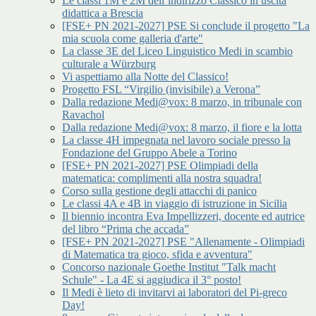
Le classi 1M e 2M dell’indirizzo Classico in uscita
didattica a Brescia
[FSE+ PN 2021-2027] PSE Si conclude il progetto "La
mia scuola come galleria d'arte"
La classe 3E del Liceo Linguistico Medi in scambio
culturale a Würzburg
Vi aspettiamo alla Notte del Classico!
Progetto FSL “Virgilio (invisibile) a Verona”
Dalla redazione Medi@vox: 8 marzo, in tribunale con
Ravachol
Dalla redazione Medi@vox: 8 marzo, il fiore e la lotta
La classe 4H impegnata nel lavoro sociale presso la
Fondazione del Gruppo Abele a Torino
[FSE+ PN 2021-2027] PSE Olimpiadi della
matematica: complimenti alla nostra squadra!
Corso sulla gestione degli attacchi di panico
Le classi 4A e 4B in viaggio di istruzione in Sicilia
Il biennio incontra Eva Impellizzeri, docente ed autrice
del libro “Prima che accada”
[FSE+ PN 2021-2027] PSE "Allenamente - Olimpiadi
di Matematica tra gioco, sfida e avventura"
Concorso nazionale Goethe Institut "Talk macht
Schule" - La 4E si aggiudica il 3° posto!
Il Medi è lieto di invitarvi ai laboratori del Pi-greco
Day!