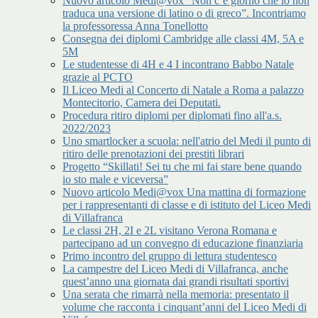
Nuovo articolo Medi@vox “Non c’è giorno che io non
traduca una versione di latino o di greco”. Incontriamo
la professoressa Anna Tonellotto
Consegna dei diplomi Cambridge alle classi 4M, 5A e
5M
Le studentesse di 4H e 4 I incontrano Babbo Natale
grazie al PCTO
Il Liceo Medi al Concerto di Natale a Roma a palazzo
Montecitorio, Camera dei Deputati.
Procedura ritiro diplomi per diplomati fino all'a.s.
2022/2023
Uno smartlocker a scuola: nell'atrio del Medi il punto di
ritiro delle prenotazioni dei prestiti librari
Progetto “Skillati! Sei tu che mi fai stare bene quando
io sto male e viceversa”
Nuovo articolo Medi@vox Una mattina di formazione
per i rappresentanti di classe e di istituto del Liceo Medi
di Villafranca
Le classi 2H, 2I e 2L visitano Verona Romana e
partecipano ad un convegno di educazione finanziaria
Primo incontro del gruppo di lettura studentesco
La campestre del Liceo Medi di Villafranca, anche
quest’anno una giornata dai grandi risultati sportivi
Una serata che rimarrà nella memoria: presentato il
volume che racconta i cinquant’anni del Liceo Medi di