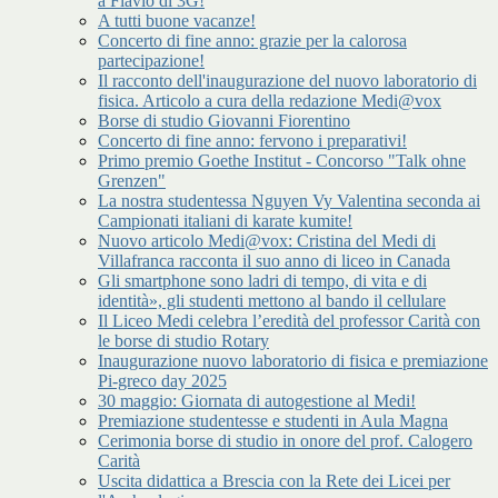
a Flavio di 3G!
A tutti buone vacanze!
Concerto di fine anno: grazie per la calorosa
partecipazione!
Il racconto dell'inaugurazione del nuovo laboratorio di
fisica. Articolo a cura della redazione Medi@vox
Borse di studio Giovanni Fiorentino
Concerto di fine anno: fervono i preparativi!
Primo premio Goethe Institut - Concorso "Talk ohne
Grenzen"
La nostra studentessa Nguyen Vy Valentina seconda ai
Campionati italiani di karate kumite!
Nuovo articolo Medi@vox: Cristina del Medi di
Villafranca racconta il suo anno di liceo in Canada
Gli smartphone sono ladri di tempo, di vita e di
identità», gli studenti mettono al bando il cellulare
Il Liceo Medi celebra l’eredità del professor Carità con
le borse di studio Rotary
Inaugurazione nuovo laboratorio di fisica e premiazione
Pi-greco day 2025
30 maggio: Giornata di autogestione al Medi!
Premiazione studentesse e studenti in Aula Magna
Cerimonia borse di studio in onore del prof. Calogero
Carità
Uscita didattica a Brescia con la Rete dei Licei per