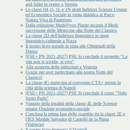
and Juliet in centro a Verona
Le classi 1H,1I, 1L e 1N degli Indirizzi Scienze Umane
ed Economico Sociale in visita didattica al Parco
Natura Viva di Pastrengo
Dalla redazione Medi@vox Plauto incanta il Medi:
successone delle Menecme alla Notte del Classico
La classe 2D dell'indirizzo linguistico in stage
linguistico-culturale a Nizza
Il nostro liceo scende in pista alle Olimpiadi della
Danza
[FSE+ PN 2021-2027] PSE Si conclude il progetto "La
vita non si sceglie, si vive"
Alla scoperta delle istituzioni a Venezia
Grazie per aver partecipato alla nostra Notte del
Classico!
La classe 4G partecipa al convegno CTA+ presso la
città della scienza di Napoli
[FSE+ PN 2021-2027] PSE Si conclude il corso "Vedo
Sento Parlo"
Viaggio della legalità della classe 4L delle Scienze
umane Opzione economico-sociale
Conclusa la prima fase dello scambio tra la classe 2E e
l'IES Matilde Salvador di Castelló de la Plana
(Valencia)
Il nostro liceo festeggia il Dantedì