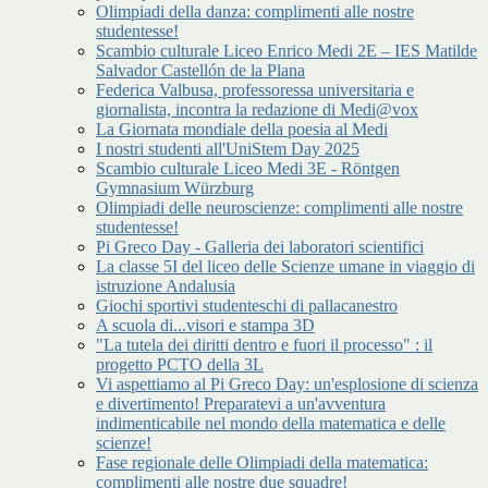
Olimpiadi della danza: complimenti alle nostre
studentesse!
Scambio culturale Liceo Enrico Medi 2E – IES Matilde
Salvador Castellón de la Plana
Federica Valbusa, professoressa universitaria e
giornalista, incontra la redazione di Medi@vox
La Giornata mondiale della poesia al Medi
I nostri studenti all'UniStem Day 2025
Scambio culturale Liceo Medi 3E - Röntgen
Gymnasium Würzburg
Olimpiadi delle neuroscienze: complimenti alle nostre
studentesse!
Pi Greco Day - Galleria dei laboratori scientifici
La classe 5I del liceo delle Scienze umane in viaggio di
istruzione Andalusia
Giochi sportivi studenteschi di pallacanestro
A scuola di...visori e stampa 3D
"La tutela dei diritti dentro e fuori il processo" : il
progetto PCTO della 3L
Vi aspettiamo al Pi Greco Day: un'esplosione di scienza
e divertimento! Preparatevi a un'avventura
indimenticabile nel mondo della matematica e delle
scienze!
Fase regionale delle Olimpiadi della matematica:
complimenti alle nostre due squadre!