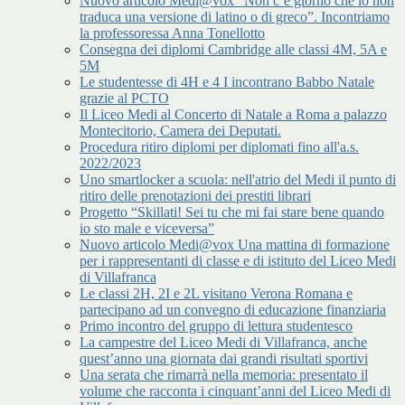
Nuovo articolo Medi@vox “Non c’è giorno che io non
traduca una versione di latino o di greco”. Incontriamo
la professoressa Anna Tonellotto
Consegna dei diplomi Cambridge alle classi 4M, 5A e
5M
Le studentesse di 4H e 4 I incontrano Babbo Natale
grazie al PCTO
Il Liceo Medi al Concerto di Natale a Roma a palazzo
Montecitorio, Camera dei Deputati.
Procedura ritiro diplomi per diplomati fino all'a.s.
2022/2023
Uno smartlocker a scuola: nell'atrio del Medi il punto di
ritiro delle prenotazioni dei prestiti librari
Progetto “Skillati! Sei tu che mi fai stare bene quando
io sto male e viceversa”
Nuovo articolo Medi@vox Una mattina di formazione
per i rappresentanti di classe e di istituto del Liceo Medi
di Villafranca
Le classi 2H, 2I e 2L visitano Verona Romana e
partecipano ad un convegno di educazione finanziaria
Primo incontro del gruppo di lettura studentesco
La campestre del Liceo Medi di Villafranca, anche
quest’anno una giornata dai grandi risultati sportivi
Una serata che rimarrà nella memoria: presentato il
volume che racconta i cinquant’anni del Liceo Medi di