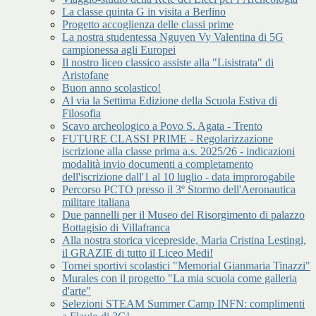
La classe quinta G in visita a Berlino
Progetto accoglienza delle classi prime
La nostra studentessa Nguyen Vy Valentina di 5G
campionessa agli Europei
Il nostro liceo classico assiste alla "Lisistrata" di
Aristofane
Buon anno scolastico!
Al via la Settima Edizione della Scuola Estiva di
Filosofia
Scavo archeologico a Povo S. Agata - Trento
FUTURE CLASSI PRIME - Regolarizzazione
iscrizione alla classe prima a.s. 2025/26 - indicazioni
modalità invio documenti a completamento
dell'iscrizione dall'1 al 10 luglio - data improrogabile
Percorso PCTO presso il 3º Stormo dell'Aeronautica
militare italiana
Due pannelli per il Museo del Risorgimento di palazzo
Bottagisio di Villafranca
Alla nostra storica vicepreside, Maria Cristina Lestingi,
il GRAZIE di tutto il Liceo Medi!
Tornei sportivi scolastici "Memorial Gianmaria Tinazzi"
Murales con il progetto "La mia scuola come galleria
d'arte"
Selezioni STEAM Summer Camp INFN: complimenti