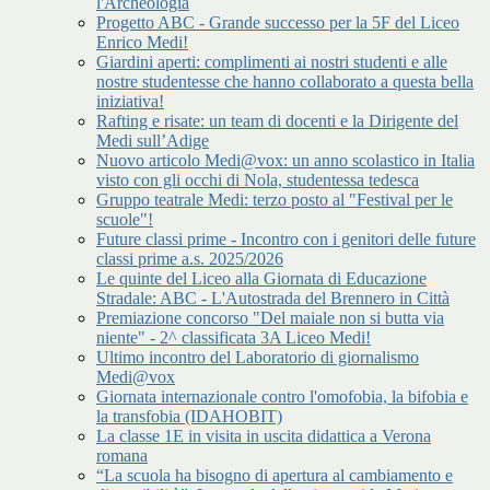
l'Archeologia
Progetto ABC - Grande successo per la 5F del Liceo
Enrico Medi!
Giardini aperti: complimenti ai nostri studenti e alle
nostre studentesse che hanno collaborato a questa bella
iniziativa!
Rafting e risate: un team di docenti e la Dirigente del
Medi sull’Adige
Nuovo articolo Medi@vox: un anno scolastico in Italia
visto con gli occhi di Nola, studentessa tedesca
Gruppo teatrale Medi: terzo posto al "Festival per le
scuole"!
Future classi prime - Incontro con i genitori delle future
classi prime a.s. 2025/2026
Le quinte del Liceo alla Giornata di Educazione
Stradale: ABC - L'Autostrada del Brennero in Città
Premiazione concorso "Del maiale non si butta via
niente" - 2^ classificata 3A Liceo Medi!
Ultimo incontro del Laboratorio di giornalismo
Medi@vox
Giornata internazionale contro l'omofobia, la bifobia e
la transfobia (IDAHOBIT)
La classe 1E in visita in uscita didattica a Verona
romana
“La scuola ha bisogno di apertura al cambiamento e