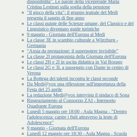
disponibilità”. Le parole della vicepreside Maria
Cristina Lestingi sulla soglia della pensione
"Il gioco della vita": il gruppo teatrale del Medi
presenta il saggio di fine anno
Le classi quinte delle Scienze umane, del Classico e del
Linguistico diventano guide turistiche
9 maggio - Giornata dell'Europa al Medi
La classe 3E in scambio culturale a Würzburg -
Germania
“Ansia da prestazione: il superpotere invisibile”
La classe 2I protagonista della Giornata dell'Europa
Le classi 2H e 2I in uscita didattica in Val Borago
Le classi 2G e 3L a passeggio con Dante in centro di
Verona
La Bottega dei talenti incontra le classi seconde
Da Medi@vox una riflessione sull'importanza della
Festa del 25 aprile
La redazione Medi@vox intervista il sindaco di Sona
Ringraziamento al Consorzio ZAI - Interporto
Quadrante Europa
Lunedì 5 maggio ore 18:00 - Aula Magna - "Dentro
l'adolescenza: capire i figli attraverso la lente di
Adolescence"
9 maggio - Giornata dell'Europa
Lunedì 12 maggio ore 18:30 - Aula Magna - Scuola