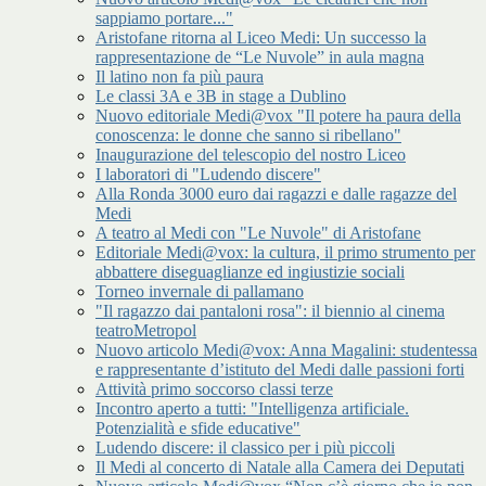
sappiamo portare..."
Aristofane ritorna al Liceo Medi: Un successo la
rappresentazione de “Le Nuvole” in aula magna
Il latino non fa più paura
Le classi 3A e 3B in stage a Dublino
Nuovo editoriale Medi@vox "Il potere ha paura della
conoscenza: le donne che sanno si ribellano"
Inaugurazione del telescopio del nostro Liceo
I laboratori di "Ludendo discere"
Alla Ronda 3000 euro dai ragazzi e dalle ragazze del
Medi
A teatro al Medi con "Le Nuvole" di Aristofane
Editoriale Medi@vox: la cultura, il primo strumento per
abbattere diseguaglianze ed ingiustizie sociali
Torneo invernale di pallamano
"Il ragazzo dai pantaloni rosa": il biennio al cinema
teatroMetropol
Nuovo articolo Medi@vox: Anna Magalini: studentessa
e rappresentante d’istituto del Medi dalle passioni forti
Attività primo soccorso classi terze
Incontro aperto a tutti: "Intelligenza artificiale.
Potenzialità e sfide educative"
Ludendo discere: il classico per i più piccoli
Il Medi al concerto di Natale alla Camera dei Deputati