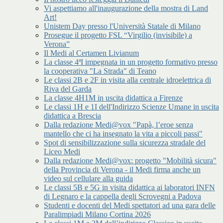
Vi aspettiamo all'inaugurazione della mostra di Land
Art!
Unistem Day presso l'Università Statale di Milano
Prosegue il progetto FSL “Virgilio (invisibile) a
Verona”
Il Medi al Certamen Livianum
La classe 4ªI impegnata in un progetto formativo presso
la cooperativa "La Strada" di Teano
Le classi 2B e 2F in visita alla centrale idroelettrica di
Riva del Garda
La classe 4H1M in uscita didattica a Firenze
Le classi 1H e 1I dell'Indirizzo Scienze Umane in uscita
didattica a Brescia
Dalla redazione Medi@vox "Papà, l’eroe senza
mantello che ci ha insegnato la vita a piccoli passi"
Spot di sensibilizzazione sulla sicurezza stradale del
Liceo Medi
Dalla redazione Medi@vox: progetto "Mobilità sicura"
della Provincia di Verona - il Medi firma anche un
video sul cellulare alla guida
Le classi 5B e 5G in visita didattica ai laboratori INFN
di Legnaro e la cappella degli Scrovegni a Padova
Studenti e docenti del Medi spettatori ad una gara delle
Paralimpiadi Milano Cortina 2026