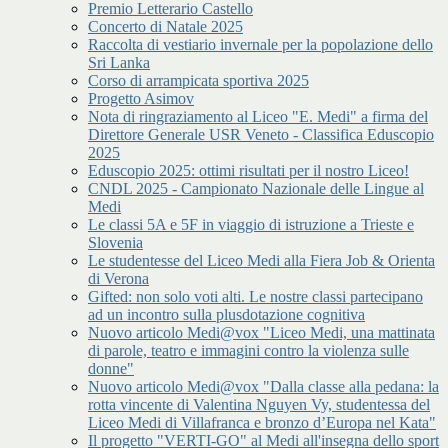
Premio Letterario Castello
Concerto di Natale 2025
Raccolta di vestiario invernale per la popolazione dello
Sri Lanka
Corso di arrampicata sportiva 2025
Progetto Asimov
Nota di ringraziamento al Liceo "E. Medi" a firma del
Direttore Generale USR Veneto - Classifica Eduscopio
2025
Eduscopio 2025: ottimi risultati per il nostro Liceo!
CNDL 2025 - Campionato Nazionale delle Lingue al
Medi
Le classi 5A e 5F in viaggio di istruzione a Trieste e
Slovenia
Le studentesse del Liceo Medi alla Fiera Job & Orienta
di Verona
Gifted: non solo voti alti. Le nostre classi partecipano
ad un incontro sulla plusdotazione cognitiva
Nuovo articolo Medi@vox "Liceo Medi, una mattinata
di parole, teatro e immagini contro la violenza sulle
donne"
Nuovo articolo Medi@vox "Dalla classe alla pedana: la
rotta vincente di Valentina Nguyen Vy, studentessa del
Liceo Medi di Villafranca e bronzo d’Europa nel Kata"
Il progetto "VERTI-GO" al Medi all'insegna dello sport