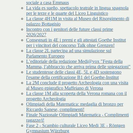
sociale a casa Emmaus
La vida es sueño, spettacolo teatrale in lingua spagnola
per le terze e le quarte del Liceo Linguistico
La classe 4H1M in visita al Museo del Risorgimento di
palazzo Bottagisio
Incontro con i genitori delle future classi prime
2026/2027
Consegnati in 4E i premi e gli attestati Goethe Institut
per i vincitori del concorso Talk ohne Grenzen!
La classe 2L partecipa ad una simulazione sul
Parlamento Europeo
L’editoriale della redazione Medi@vox "Festa della
Mamma, l’abbraccio che arriva prima delle spiegazioni"
Le studentesse delle classi 4E, 5L e 4D sostengono
l'esame della certificazione B1 del Goethe-Institut
La 2M conclude il progetto Archeologia con una visita
al Museo epigrafico Maffeiano di Verona
La classe 1M alla scoperta della Verona romana con il
progetto Archeologia
Olimpiadi della Matematica: medaglia di bronzo per
Riccardo Sanese, complimenti!
Finale Nazionale Olimpiadi Matematica - Complimenti
ragazze/i!
Fase 2 - Scambio culturale Liceo Medi 3E - Röntgen
Gymnasium Würzburg