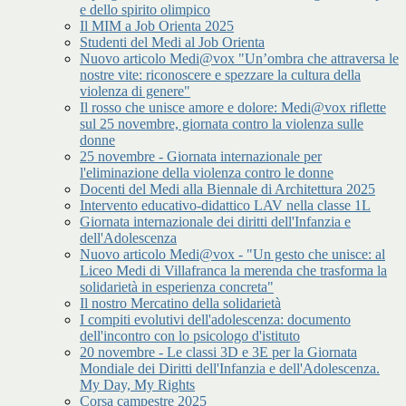
e dello spirito olimpico
Il MIM a Job Orienta 2025
Studenti del Medi al Job Orienta
Nuovo articolo Medi@vox "Un’ombra che attraversa le
nostre vite: riconoscere e spezzare la cultura della
violenza di genere"
Il rosso che unisce amore e dolore: Medi@vox riflette
sul 25 novembre, giornata contro la violenza sulle
donne
25 novembre - Giornata internazionale per
l'eliminazione della violenza contro le donne
Docenti del Medi alla Biennale di Architettura 2025
Intervento educativo-didattico LAV nella classe 1L
Giornata internazionale dei diritti dell'Infanzia e
dell'Adolescenza
Nuovo articolo Medi@vox - "Un gesto che unisce: al
Liceo Medi di Villafranca la merenda che trasforma la
solidarietà in esperienza concreta"
Il nostro Mercatino della solidarietà
I compiti evolutivi dell'adolescenza: documento
dell'incontro con lo psicologo d'istituto
20 novembre - Le classi 3D e 3E per la Giornata
Mondiale dei Diritti dell'Infanzia e dell'Adolescenza.
My Day, My Rights
Corsa campestre 2025