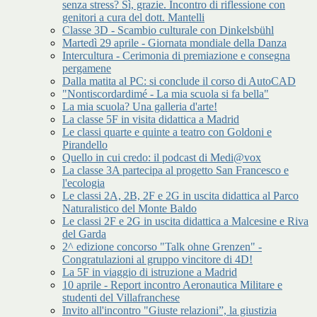
senza stress? Sì, grazie. Incontro di riflessione con
genitori a cura del dott. Mantelli
Classe 3D - Scambio culturale con Dinkelsbühl
Martedì 29 aprile - Giornata mondiale della Danza
Intercultura - Cerimonia di premiazione e consegna
pergamene
Dalla matita al PC: si conclude il corso di AutoCAD
"Nontiscordardimé - La mia scuola si fa bella"
La mia scuola? Una galleria d'arte!
La classe 5F in visita didattica a Madrid
Le classi quarte e quinte a teatro con Goldoni e
Pirandello
Quello in cui credo: il podcast di Medi@vox
La classe 3A partecipa al progetto San Francesco e
l'ecologia
Le classi 2A, 2B, 2F e 2G in uscita didattica al Parco
Naturalistico del Monte Baldo
Le classi 2F e 2G in uscita didattica a Malcesine e Riva
del Garda
2^ edizione concorso "Talk ohne Grenzen" -
Congratulazioni al gruppo vincitore di 4D!
La 5F in viaggio di istruzione a Madrid
10 aprile - Report incontro Aeronautica Militare e
studenti del Villafranchese
Invito all'incontro "Giuste relazioni”, la giustizia