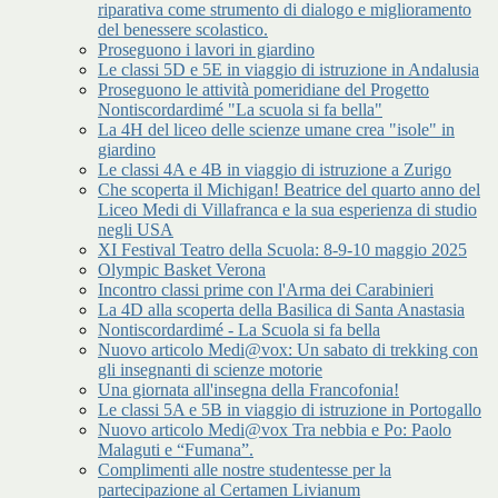
riparativa come strumento di dialogo e miglioramento
del benessere scolastico.
Proseguono i lavori in giardino
Le classi 5D e 5E in viaggio di istruzione in Andalusia
Proseguono le attività pomeridiane del Progetto
Nontiscordardimé "La scuola si fa bella"
La 4H del liceo delle scienze umane crea "isole" in
giardino
Le classi 4A e 4B in viaggio di istruzione a Zurigo
Che scoperta il Michigan! Beatrice del quarto anno del
Liceo Medi di Villafranca e la sua esperienza di studio
negli USA
XI Festival Teatro della Scuola: 8-9-10 maggio 2025
Olympic Basket Verona
Incontro classi prime con l'Arma dei Carabinieri
La 4D alla scoperta della Basilica di Santa Anastasia
Nontiscordardimé - La Scuola si fa bella
Nuovo articolo Medi@vox: Un sabato di trekking con
gli insegnanti di scienze motorie
Una giornata all'insegna della Francofonia!
Le classi 5A e 5B in viaggio di istruzione in Portogallo
Nuovo articolo Medi@vox Tra nebbia e Po: Paolo
Malaguti e “Fumana”.
Complimenti alle nostre studentesse per la
partecipazione al Certamen Livianum