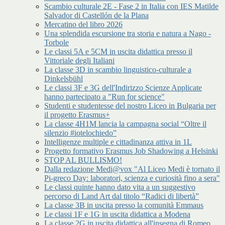
Scambio culturale 2E - Fase 2 in Italia con IES Matilde
Salvador di Castellón de la Plana
Mercatino del libro 2026
Una splendida escursione tra storia e natura a Nago -
Torbole
Le classi 5A e 5CM in uscita didattica presso il
Vittoriale degli Italiani
La classe 3D in scambio linguistico-culturale a
Dinkelsbühl
Le classi 3F e 3G dell'Indirizzo Scienze Applicate
hanno partecipato a "Run for science"
Studenti e studentesse del nostro Liceo in Bulgaria per
il progetto Erasmus+
La classe 4H1M lancia la campagna social “Oltre il
silenzio #iotelochiedo”
Intelligenze multiple e cittadinanza attiva in 1L
Progetto formativo Erasmus Job Shadowing a Helsinki
STOP AL BULLISMO!
Dalla redazione Medi@vox "Al Liceo Medi è tornato il
Pi-greco Day: laboratori, scienza e curiosità fino a sera"
Le classi quinte hanno dato vita a un suggestivo
percorso di Land Art dal titolo “Radici di libertà”
La classe 3B in uscita presso la comunità Emmaus
Le classi 1F e 1G in uscita didattica a Modena
La classe 2G in uscita didattica all'insegna di Romeo