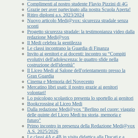
Complimenti al nostro studente Flavio Pizzini di 4G
Grazie per aver partecipato alla nostra Scuola Aperta!
Ritiro diplomi a.s. 2023/2024
Nuovo articolo Medi@vox: sicurezza stradale senza
sconti
Progetto sicurezza stradale: la testimonianza video dalla
redazione Medi@vox
Il Medi celebra la gentilezza
Le classi incontrano la Guardia di Finanza
Invito ai genitori e ai docenti: incontro su “Compiti
evolutivi dell'adolescenza: le quattro sfide nella
costruzione dell'identità"
Il Liceo Medi al Salone dell'orientamento presso la
Gran Guardia
Cinema e Memoria del Novecento
Mercatino libri usati: il nostro grazie ai genitori
volontari!
Lo psicologo scolastico presenta lo sportello ai genitori
Bookcrossing al Liceo Medi
Dalla redazione Medi@vox "Berlino nel cuore: viaggio
delle quinte del Liceo Medi tra storia, memoria e
futuro"
Primo incontro in presenza della Redazione Medi@vox
A.S. 2025/2026
Le classi 4A e 4B in visita didattica alla Ducati e a