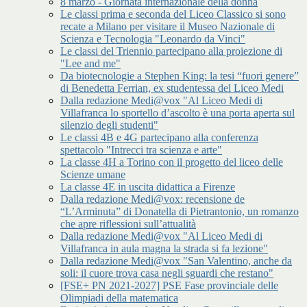
8 marzo - Giornata internazionale della donna
Le classi prima e seconda del Liceo Classico si sono
recate a Milano per visitare il Museo Nazionale di
Scienza e Tecnologia "Leonardo da Vinci"
Le classi del Triennio partecipano alla proiezione di
"Lee and me"
Da biotecnologie a Stephen King: la tesi “fuori genere”
di Benedetta Ferrian, ex studentessa del Liceo Medi
Dalla redazione Medi@vox "Al Liceo Medi di
Villafranca lo sportello d’ascolto è una porta aperta sul
silenzio degli studenti"
Le classi 4B e 4G partecipano alla conferenza
spettacolo "Intrecci tra scienza e arte"
La classe 4H a Torino con il progetto del liceo delle
Scienze umane
La classe 4E in uscita didattica a Firenze
Dalla redazione Medi@vox: recensione de
“L’Arminuta” di Donatella di Pietrantonio, un romanzo
che apre riflessioni sull’attualità
Dalla redazione Medi@vox "Al Liceo Medi di
Villafranca in aula magna la strada si fa lezione"
Dalla redazione Medi@vox "San Valentino, anche da
soli: il cuore trova casa negli sguardi che restano"
[FSE+ PN 2021-2027] PSE Fase provinciale delle
Olimpiadi della matematica