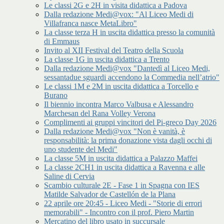
Le classi 2G e 2H in visita didattica a Padova
Dalla redazione Medi@vox: "Al Liceo Medi di
Villafranca nasce MetaLibro"
La classe terza H in uscita didattica presso la comunità
di Emmaus
Invito al XII Festival del Teatro della Scuola
La classe 1G in uscita didattica a Trento
Dalla redazione Medi@vox "Dantedì al Liceo Medi,
sessantadue sguardi accendono la Commedia nell’atrio"
Le classi 1M e 2M in uscita didattica a Torcello e
Burano
Il biennio incontra Marco Valbusa e Alessandro
Marchesan del Rana Volley Verona
Complimenti ai gruppi vincitori del Pi-greco Day 2026
Dalla redazione Medi@vox "Non è vanità, è
responsabilità: la prima donazione vista dagli occhi di
uno studente del Medi"
La classe 5M in uscita didattica a Palazzo Maffei
La classe 2CH1 in uscita didattica a Ravenna e alle
Saline di Cervia
Scambio culturale 2E - Fase 1 in Spagna con IES
Matilde Salvador de Castellón de la Plana
22 aprile ore 20:45 - Liceo Medi - "Storie di errori
memorabili" - Incontro con il prof. Piero Martin
Mercatino del libro usato in succursale