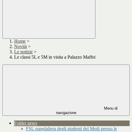
Home
>
Novità
>
Le notizie
>
Le classi 5L e 5M in visita a Palazzo Maffei
Menu di
navigazione
Folder news
FSL ospedaliera degli studenti del Medi presso le