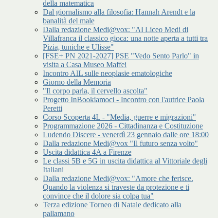
della matematica
Dal giornalismo alla filosofia: Hannah Arendt e la
banalità del male
Dalla redazione Medi@vox: "Al Liceo Medi di
Villafranca il classico gioca: una notte aperta a tutti tra
Pizia, tuniche e Ulisse"
[FSE+ PN 2021-2027] PSE "Vedo Sento Parlo" in
visita a Casa Museo Maffei
Incontro AIL sulle neoplasie ematologiche
Giorno della Memoria
"Il corpo parla, il cervello ascolta"
Progetto InBookiamoci - Incontro con l'autrice Paola
Peretti
Corso Scoperta 4L - "Media, guerre e migrazioni"
Programmazione 2026 - Cittadinanza e Costituzione
Ludendo Discere - venerdì 23 gennaio dalle ore 18:00
Dalla redazione Medi@vox "Il futuro senza volto"
Uscita didattica 4A a Firenze
Le classi 5B e 5G in uscita didattica al Vittoriale degli
Italiani
Dalla redazione Medi@vox: "Amore che ferisce.
Quando la violenza si traveste da protezione e ti
convince che il dolore sia colpa tua"
Terza edizione Torneo di Natale dedicato alla
pallamano