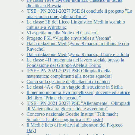
Le classi 1M e 2M dell’indirizzo Classico in uscita
didattica a Brescia
[FSE+ PN 2021-2027] PSE Si conclude il progetto "La
mia scuola come galleria d'arte"
La classe 3E del Liceo Linguistico Medi in scambio
culturale a Würzburg
Vi aspettiamo alla Notte del Classico!
Progetto FSL “Virgilio (invisibile) a Verona”
Dalla redazione Medi@vox: 8 marzo, in tribunale con
Ravachol
Dalla redazione Medi@vox: 8 marzo, il fiore e la lotta
La classe 4H impegnata nel lavoro sociale presso la
Fondazione del Gruppo Abele a Torino
[FSE+ PN 2021-2027] PSE Olimpiadi della
matematica: complimenti alla nostra squadra!
Corso sulla gestione degli attacchi di panico
Le classi 4A e 4B in viaggio di istruzione in Sicilia
Il biennio incontra Eva Impellizzeri, docente ed autrice
del libro “Prima che accada”
[FSE+ PN 2021-2027] PSE "Allenamente - Olimpiadi
di Matematica tra gioco, sfida e avventura"
Concorso nazionale Goethe Institut "Talk macht
Schule" - La 4E si aggiudica il 3° posto!
Il Medi è lieto di invitarvi ai laboratori del Pi-greco
Day!