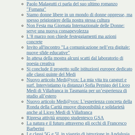
Paolo Malagutti ci parla del suo ultimo romanzo
"Fumana"
Siamo donne libere in un mondo di donne oppresse, ma
spesso prigioniere della nostra stessa cultura
Non Festa ma Giornata Internazionale delle Donne:
serve una nuova consapevolezza
L’8 marzo non chiede festeggiamenti ma azioni
concrete
Invito all'incontro "La comunicazione nell’era digitale:
nuove sfide educative"
In attesa della mostra alcuni scatti dal laboratorio di
poesia creativa
Si conclude il progetto sulle istituzioni europee dedicato
alle classi quinte del Medi
Nuovo articolo Medi@vox: La mia vita tra canguri e
surf. Intervistiamo (a distanza) Sofia Pernigo del Liceo
Medi di Villafranca in Tasmania per un’esperienza di
studio all’estero
Nuovo articolo Medi@vox: L’esperienza concreta della
Ronda della Carità muove disponibilità e solidarietà
anche al Liceo Medi di Villafranca
Ripresa attività gruppo studentesco GSA
La natura e il futuro attraverso gli occhi di Francesco
Barberini
Le classi 5G e 5L in viaggio di istruzione in Andalusia