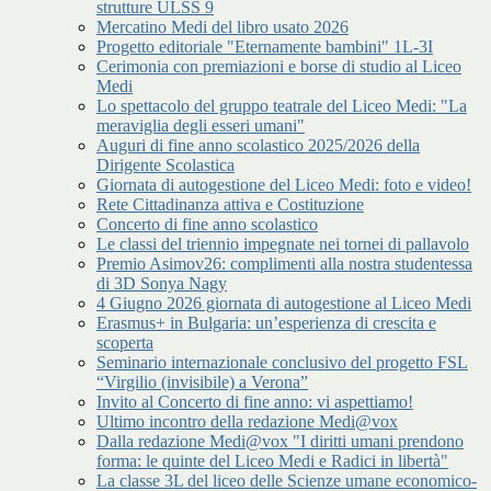
strutture ULSS 9
Mercatino Medi del libro usato 2026
Progetto editoriale "Eternamente bambini" 1L-3I
Cerimonia con premiazioni e borse di studio al Liceo
Medi
Lo spettacolo del gruppo teatrale del Liceo Medi: "La
meraviglia degli esseri umani"
Auguri di fine anno scolastico 2025/2026 della
Dirigente Scolastica
Giornata di autogestione del Liceo Medi: foto e video!
Rete Cittadinanza attiva e Costituzione
Concerto di fine anno scolastico
Le classi del triennio impegnate nei tornei di pallavolo
Premio Asimov26: complimenti alla nostra studentessa
di 3D Sonya Nagy
4 Giugno 2026 giornata di autogestione al Liceo Medi
Erasmus+ in Bulgaria: un’esperienza di crescita e
scoperta
Seminario internazionale conclusivo del progetto FSL
“Virgilio (invisibile) a Verona”
Invito al Concerto di fine anno: vi aspettiamo!
Ultimo incontro della redazione Medi@vox
Dalla redazione Medi@vox "I diritti umani prendono
forma: le quinte del Liceo Medi e Radici in libertà"
La classe 3L del liceo delle Scienze umane economico-