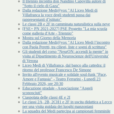
Il triennio incontra don Nandino Capovilla autore di
"Sotto il cielo di Gaza"
Dalla redazione Medi@vox "Al Liceo Medi di
Villafranca la voce degli studenti passa dai
rappresentanti d’istituto"
Le classi 2B e 2F in camminata naturalistica sulla neve
[FSE+ PN 2021-2027] PSE Progetto "La mia scuola
come galleria d'Arte - Triennio"
Mostra sul Giorno della Memoria
Dalla redazione Medi@vox "Al Liceo Medi l’incontro
con Paola Peretti, tra ciliegi, liste e sogni di scrittura"
Gli studenti del corso "NeurON: accendi la mente" in
visita al Dipartimento di Neuroscienze dell'Universita'
di Verona
Liceo Medi di Villafranca, dal banco alla cattedra: il
ritorno del professor Francesco De Simone
Invito all'evento musicale e solidale soul-funk "Pace,
Amore e Fantasia" - Teatro Ferrarini - Lunedì 23
Febbraio 2026, ore 20:30
Educazione stradale - Associazione "Angeli
sconosciuti"
Ciaspolata delle classi 4E e 2I
Le classi 2A, 2B, 2CH1 e 2F in uscita didattica a Lecco
per una visita guidata dei luoghi manzoniani
La squadra del Medi partecipa ai campionati femminile