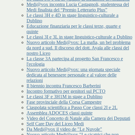
Medi@vox incontra Lucia Castagnoli, studentessa del
Medi finalista del “Premio Letterario Plus”
Le classi 3H e 4D in stage linguistico-culturale a
Dublino
Educazione finanziaria per le classi terze, quarte e
quinte
Le classi 3I e 3L in stage linguistico-culturale a Dublino
Nuovo articolo Medi@vox: La mafia, un bel problema
da nord a sud. Il discorso del dott. Ayala alle classi del
nostro Liceo
La classe 3A partecipa al progetto San Francesco e
l'ecologia
Nuovo articolo Medi@vox: una giornata speciale
dedicata al benessere personale e al valore delle
relazioni
Il biennio incontra Francesco Barberini
Incontro formativo per genitori sul PCTO
Le classi 3F e 3H1M in stage a Dublino
Fase provinciale della Corsa Campestre
Ciaspolata scientifica a Passo Coe classi 2I e 2L
Assemblea ADOCES classi quinte
Video del Concerto di Natale alla Camera dei Deputati
Self Care Day del Liceo Medi
Da Medi@vox il video de "Le Nuvole"
Nuovo articolo Medi@vox "Le cicatrici che non