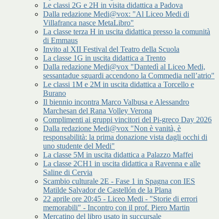
Le classi 2G e 2H in visita didattica a Padova
Dalla redazione Medi@vox: "Al Liceo Medi di
Villafranca nasce MetaLibro"
La classe terza H in uscita didattica presso la comunità
di Emmaus
Invito al XII Festival del Teatro della Scuola
La classe 1G in uscita didattica a Trento
Dalla redazione Medi@vox "Dantedì al Liceo Medi,
sessantadue sguardi accendono la Commedia nell’atrio"
Le classi 1M e 2M in uscita didattica a Torcello e
Burano
Il biennio incontra Marco Valbusa e Alessandro
Marchesan del Rana Volley Verona
Complimenti ai gruppi vincitori del Pi-greco Day 2026
Dalla redazione Medi@vox "Non è vanità, è
responsabilità: la prima donazione vista dagli occhi di
uno studente del Medi"
La classe 5M in uscita didattica a Palazzo Maffei
La classe 2CH1 in uscita didattica a Ravenna e alle
Saline di Cervia
Scambio culturale 2E - Fase 1 in Spagna con IES
Matilde Salvador de Castellón de la Plana
22 aprile ore 20:45 - Liceo Medi - "Storie di errori
memorabili" - Incontro con il prof. Piero Martin
Mercatino del libro usato in succursale