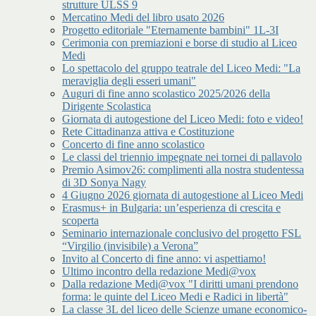
strutture ULSS 9
Mercatino Medi del libro usato 2026
Progetto editoriale "Eternamente bambini" 1L-3I
Cerimonia con premiazioni e borse di studio al Liceo
Medi
Lo spettacolo del gruppo teatrale del Liceo Medi: "La
meraviglia degli esseri umani"
Auguri di fine anno scolastico 2025/2026 della
Dirigente Scolastica
Giornata di autogestione del Liceo Medi: foto e video!
Rete Cittadinanza attiva e Costituzione
Concerto di fine anno scolastico
Le classi del triennio impegnate nei tornei di pallavolo
Premio Asimov26: complimenti alla nostra studentessa
di 3D Sonya Nagy
4 Giugno 2026 giornata di autogestione al Liceo Medi
Erasmus+ in Bulgaria: un’esperienza di crescita e
scoperta
Seminario internazionale conclusivo del progetto FSL
“Virgilio (invisibile) a Verona”
Invito al Concerto di fine anno: vi aspettiamo!
Ultimo incontro della redazione Medi@vox
Dalla redazione Medi@vox "I diritti umani prendono
forma: le quinte del Liceo Medi e Radici in libertà"
La classe 3L del liceo delle Scienze umane economico-