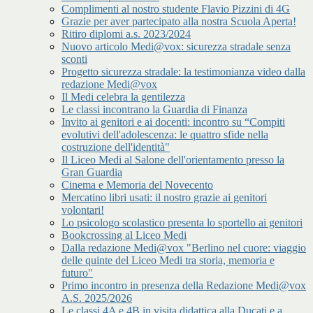
Complimenti al nostro studente Flavio Pizzini di 4G
Grazie per aver partecipato alla nostra Scuola Aperta!
Ritiro diplomi a.s. 2023/2024
Nuovo articolo Medi@vox: sicurezza stradale senza
sconti
Progetto sicurezza stradale: la testimonianza video dalla
redazione Medi@vox
Il Medi celebra la gentilezza
Le classi incontrano la Guardia di Finanza
Invito ai genitori e ai docenti: incontro su “Compiti
evolutivi dell'adolescenza: le quattro sfide nella
costruzione dell'identità"
Il Liceo Medi al Salone dell'orientamento presso la
Gran Guardia
Cinema e Memoria del Novecento
Mercatino libri usati: il nostro grazie ai genitori
volontari!
Lo psicologo scolastico presenta lo sportello ai genitori
Bookcrossing al Liceo Medi
Dalla redazione Medi@vox "Berlino nel cuore: viaggio
delle quinte del Liceo Medi tra storia, memoria e
futuro"
Primo incontro in presenza della Redazione Medi@vox
A.S. 2025/2026
Le classi 4A e 4B in visita didattica alla Ducati e a