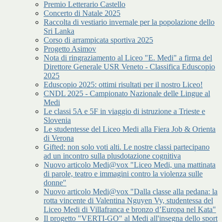
Premio Letterario Castello
Concerto di Natale 2025
Raccolta di vestiario invernale per la popolazione dello
Sri Lanka
Corso di arrampicata sportiva 2025
Progetto Asimov
Nota di ringraziamento al Liceo "E. Medi" a firma del
Direttore Generale USR Veneto - Classifica Eduscopio
2025
Eduscopio 2025: ottimi risultati per il nostro Liceo!
CNDL 2025 - Campionato Nazionale delle Lingue al
Medi
Le classi 5A e 5F in viaggio di istruzione a Trieste e
Slovenia
Le studentesse del Liceo Medi alla Fiera Job & Orienta
di Verona
Gifted: non solo voti alti. Le nostre classi partecipano
ad un incontro sulla plusdotazione cognitiva
Nuovo articolo Medi@vox "Liceo Medi, una mattinata
di parole, teatro e immagini contro la violenza sulle
donne"
Nuovo articolo Medi@vox "Dalla classe alla pedana: la
rotta vincente di Valentina Nguyen Vy, studentessa del
Liceo Medi di Villafranca e bronzo d’Europa nel Kata"
Il progetto "VERTI-GO" al Medi all'insegna dello sport