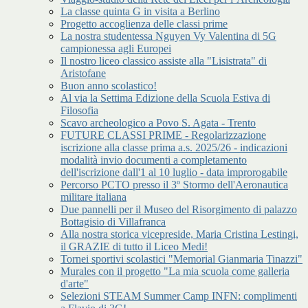
La classe quinta G in visita a Berlino
Progetto accoglienza delle classi prime
La nostra studentessa Nguyen Vy Valentina di 5G
campionessa agli Europei
Il nostro liceo classico assiste alla "Lisistrata" di
Aristofane
Buon anno scolastico!
Al via la Settima Edizione della Scuola Estiva di
Filosofia
Scavo archeologico a Povo S. Agata - Trento
FUTURE CLASSI PRIME - Regolarizzazione
iscrizione alla classe prima a.s. 2025/26 - indicazioni
modalità invio documenti a completamento
dell'iscrizione dall'1 al 10 luglio - data improrogabile
Percorso PCTO presso il 3º Stormo dell'Aeronautica
militare italiana
Due pannelli per il Museo del Risorgimento di palazzo
Bottagisio di Villafranca
Alla nostra storica vicepreside, Maria Cristina Lestingi,
il GRAZIE di tutto il Liceo Medi!
Tornei sportivi scolastici "Memorial Gianmaria Tinazzi"
Murales con il progetto "La mia scuola come galleria
d'arte"
Selezioni STEAM Summer Camp INFN: complimenti