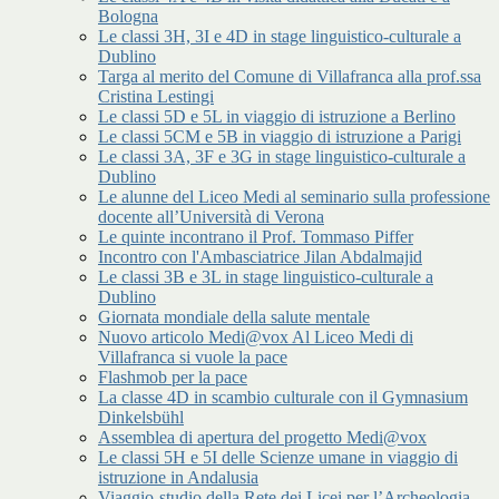
Bologna
Le classi 3H, 3I e 4D in stage linguistico-culturale a
Dublino
Targa al merito del Comune di Villafranca alla prof.ssa
Cristina Lestingi
Le classi 5D e 5L in viaggio di istruzione a Berlino
Le classi 5CM e 5B in viaggio di istruzione a Parigi
Le classi 3A, 3F e 3G in stage linguistico-culturale a
Dublino
Le alunne del Liceo Medi al seminario sulla professione
docente all’Università di Verona
Le quinte incontrano il Prof. Tommaso Piffer
Incontro con l'Ambasciatrice Jilan Abdalmajid
Le classi 3B e 3L in stage linguistico-culturale a
Dublino
Giornata mondiale della salute mentale
Nuovo articolo Medi@vox Al Liceo Medi di
Villafranca si vuole la pace
Flashmob per la pace
La classe 4D in scambio culturale con il Gymnasium
Dinkelsbühl
Assemblea di apertura del progetto Medi@vox
Le classi 5H e 5I delle Scienze umane in viaggio di
istruzione in Andalusia
Viaggio-studio della Rete dei Licei per l’Archeologia