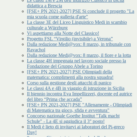
Le classi 1M e 2M dell’indirizzo Classico in uscita
didattica a Brescia
[FSE+ PN 2021-2027] PSE Si conclude il progetto "La
mia scuola come galleria d'arte"
La classe 3E del Liceo Linguistico Medi in scambio
culturale a Würzburg
Vi aspettiamo alla Notte del Classico!
Progetto FSL “Virgilio (invisibile) a Verona”
Dalla redazione Medi@vox: 8 marzo, in tribunale con
Ravachol
Dalla redazione Medi@vox: 8 marzo, il fiore e la lotta
La classe 4H impegnata nel lavoro sociale presso la
Fondazione del Gruppo Abele a Torino
[FSE+ PN 2021-2027] PSE Olimpiadi della
matematica: complimenti alla nostra squadra!
Corso sulla gestione degli attacchi di panico
Le classi 4A e 4B in viaggio di istruzione in Sicilia
Il biennio incontra Eva Impellizzeri, docente ed autrice
del libro “Prima che accada”
[FSE+ PN 2021-2027] PSE "Allenamente - Olimpiadi
di Matematica tra gioco, sfida e avventura"
Concorso nazionale Goethe Institut "Talk macht
Schule" - La 4E si aggiudica il 3° posto!
Il Medi è lieto di invitarvi ai laboratori del Pi-greco
Day!