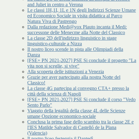
and Juliet in centro a Verona
Le classi 1H,1I, 1L e 1N degli Indirizzi Scienze Umane
ed Economico Sociale in visita didattica al Parco
Natura Viva di Pastrengo
Dalla redazione Medi@vox Plauto incanta il Medi:
successone delle Menecme alla Notte del Classico
La classe 2D dell'indirizzo linguistico in stage
linguistico-culturale a Nizza
Il nostro liceo scende in pista alle Olimpiadi della
Danza
[FSE+ PN 2021-2027] PSE Si conclude il progetto "La
vita non si sceglie, si vive"
Alla scoperta delle istituzioni a Venezia
Grazie per aver partecipato alla nostra Notte del
Classico!
La classe 4G partecipa al convegno CTA+ presso la
città della scienza di Napoli
[FSE+ PN 2021-2027] PSE Si conclude il corso "Vedo
Sento Parlo"
Viaggio della legalità della classe 4L delle Scienze
umane Opzione economico-sociale
Conclusa la prima fase dello scambio tra la classe 2E e
l'IES Matilde Salvador di Castelló de la Plana
(Valencia)
Il nostro liceo festeggia il Dantedì