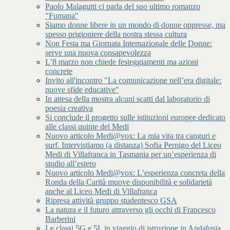
Paolo Malagutti ci parla del suo ultimo romanzo
"Fumana"
Siamo donne libere in un mondo di donne oppresse, ma
spesso prigioniere della nostra stessa cultura
Non Festa ma Giornata Internazionale delle Donne:
serve una nuova consapevolezza
L’8 marzo non chiede festeggiamenti ma azioni
concrete
Invito all'incontro "La comunicazione nell’era digitale:
nuove sfide educative"
In attesa della mostra alcuni scatti dal laboratorio di
poesia creativa
Si conclude il progetto sulle istituzioni europee dedicato
alle classi quinte del Medi
Nuovo articolo Medi@vox: La mia vita tra canguri e
surf. Intervistiamo (a distanza) Sofia Pernigo del Liceo
Medi di Villafranca in Tasmania per un’esperienza di
studio all’estero
Nuovo articolo Medi@vox: L’esperienza concreta della
Ronda della Carità muove disponibilità e solidarietà
anche al Liceo Medi di Villafranca
Ripresa attività gruppo studentesco GSA
La natura e il futuro attraverso gli occhi di Francesco
Barberini
Le classi 5G e 5L in viaggio di istruzione in Andalusia