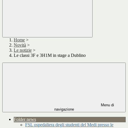
Home
>
Novità
>
Le notizie
>
Le classi 3F e 3H1M in stage a Dublino
Menu di
navigazione
Folder news
FSL ospedaliera degli studenti del Medi presso le