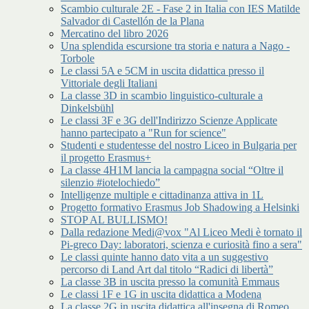
Scambio culturale 2E - Fase 2 in Italia con IES Matilde
Salvador di Castellón de la Plana
Mercatino del libro 2026
Una splendida escursione tra storia e natura a Nago -
Torbole
Le classi 5A e 5CM in uscita didattica presso il
Vittoriale degli Italiani
La classe 3D in scambio linguistico-culturale a
Dinkelsbühl
Le classi 3F e 3G dell'Indirizzo Scienze Applicate
hanno partecipato a "Run for science"
Studenti e studentesse del nostro Liceo in Bulgaria per
il progetto Erasmus+
La classe 4H1M lancia la campagna social “Oltre il
silenzio #iotelochiedo”
Intelligenze multiple e cittadinanza attiva in 1L
Progetto formativo Erasmus Job Shadowing a Helsinki
STOP AL BULLISMO!
Dalla redazione Medi@vox "Al Liceo Medi è tornato il
Pi-greco Day: laboratori, scienza e curiosità fino a sera"
Le classi quinte hanno dato vita a un suggestivo
percorso di Land Art dal titolo “Radici di libertà”
La classe 3B in uscita presso la comunità Emmaus
Le classi 1F e 1G in uscita didattica a Modena
La classe 2G in uscita didattica all'insegna di Romeo