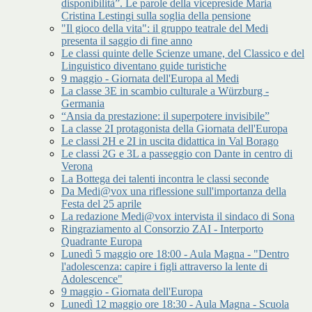
disponibilità”. Le parole della vicepreside Maria
Cristina Lestingi sulla soglia della pensione
"Il gioco della vita": il gruppo teatrale del Medi
presenta il saggio di fine anno
Le classi quinte delle Scienze umane, del Classico e del
Linguistico diventano guide turistiche
9 maggio - Giornata dell'Europa al Medi
La classe 3E in scambio culturale a Würzburg -
Germania
“Ansia da prestazione: il superpotere invisibile”
La classe 2I protagonista della Giornata dell'Europa
Le classi 2H e 2I in uscita didattica in Val Borago
Le classi 2G e 3L a passeggio con Dante in centro di
Verona
La Bottega dei talenti incontra le classi seconde
Da Medi@vox una riflessione sull'importanza della
Festa del 25 aprile
La redazione Medi@vox intervista il sindaco di Sona
Ringraziamento al Consorzio ZAI - Interporto
Quadrante Europa
Lunedì 5 maggio ore 18:00 - Aula Magna - "Dentro
l'adolescenza: capire i figli attraverso la lente di
Adolescence"
9 maggio - Giornata dell'Europa
Lunedì 12 maggio ore 18:30 - Aula Magna - Scuola