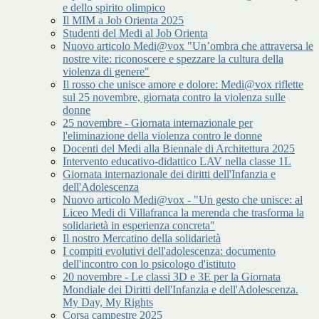
e dello spirito olimpico
Il MIM a Job Orienta 2025
Studenti del Medi al Job Orienta
Nuovo articolo Medi@vox "Un’ombra che attraversa le
nostre vite: riconoscere e spezzare la cultura della
violenza di genere"
Il rosso che unisce amore e dolore: Medi@vox riflette
sul 25 novembre, giornata contro la violenza sulle
donne
25 novembre - Giornata internazionale per
l'eliminazione della violenza contro le donne
Docenti del Medi alla Biennale di Architettura 2025
Intervento educativo-didattico LAV nella classe 1L
Giornata internazionale dei diritti dell'Infanzia e
dell'Adolescenza
Nuovo articolo Medi@vox - "Un gesto che unisce: al
Liceo Medi di Villafranca la merenda che trasforma la
solidarietà in esperienza concreta"
Il nostro Mercatino della solidarietà
I compiti evolutivi dell'adolescenza: documento
dell'incontro con lo psicologo d'istituto
20 novembre - Le classi 3D e 3E per la Giornata
Mondiale dei Diritti dell'Infanzia e dell'Adolescenza.
My Day, My Rights
Corsa campestre 2025