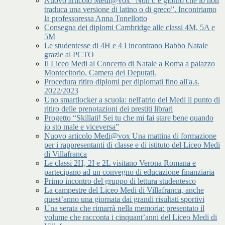
Nuovo articolo Medi@vox “Non c’è giorno che io non
traduca una versione di latino o di greco”. Incontriamo
la professoressa Anna Tonellotto
Consegna dei diplomi Cambridge alle classi 4M, 5A e
5M
Le studentesse di 4H e 4 I incontrano Babbo Natale
grazie al PCTO
Il Liceo Medi al Concerto di Natale a Roma a palazzo
Montecitorio, Camera dei Deputati.
Procedura ritiro diplomi per diplomati fino all'a.s.
2022/2023
Uno smartlocker a scuola: nell'atrio del Medi il punto di
ritiro delle prenotazioni dei prestiti librari
Progetto “Skillati! Sei tu che mi fai stare bene quando
io sto male e viceversa”
Nuovo articolo Medi@vox Una mattina di formazione
per i rappresentanti di classe e di istituto del Liceo Medi
di Villafranca
Le classi 2H, 2I e 2L visitano Verona Romana e
partecipano ad un convegno di educazione finanziaria
Primo incontro del gruppo di lettura studentesco
La campestre del Liceo Medi di Villafranca, anche
quest’anno una giornata dai grandi risultati sportivi
Una serata che rimarrà nella memoria: presentato il
volume che racconta i cinquant’anni del Liceo Medi di