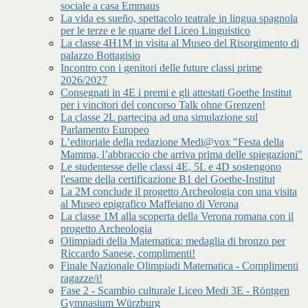
sociale a casa Emmaus
La vida es sueño, spettacolo teatrale in lingua spagnola
per le terze e le quarte del Liceo Linguistico
La classe 4H1M in visita al Museo del Risorgimento di
palazzo Bottagisio
Incontro con i genitori delle future classi prime
2026/2027
Consegnati in 4E i premi e gli attestati Goethe Institut
per i vincitori del concorso Talk ohne Grenzen!
La classe 2L partecipa ad una simulazione sul
Parlamento Europeo
L’editoriale della redazione Medi@vox "Festa della
Mamma, l’abbraccio che arriva prima delle spiegazioni"
Le studentesse delle classi 4E, 5L e 4D sostengono
l'esame della certificazione B1 del Goethe-Institut
La 2M conclude il progetto Archeologia con una visita
al Museo epigrafico Maffeiano di Verona
La classe 1M alla scoperta della Verona romana con il
progetto Archeologia
Olimpiadi della Matematica: medaglia di bronzo per
Riccardo Sanese, complimenti!
Finale Nazionale Olimpiadi Matematica - Complimenti
ragazze/i!
Fase 2 - Scambio culturale Liceo Medi 3E - Röntgen
Gymnasium Würzburg