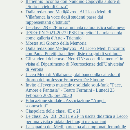
Il triennio incontra don Nandino Capovilla autore di
"Sotto il cielo di Gaza"
Dalla redazione Medi@vox "Al Liceo Medi di
Villafranca la voce degli studenti passa dai
rappresentanti d’istituto"
Le classi 2B e 2F in camminata naturalistica sulla neve
[FSE+ PN 2021-2027] PSE Progetto "La mia scuola
come galleria d'Arte - Triennio"
Mostra sul Giorno della Memoria
Dalla redazione Medi@vox "Al Liceo Medi l’incontro
con Paola Peretti, tra ciliegi, liste e sogni di scrittura"
Gli studenti del corso "NeurON: accendi la mente" in
visita al Dipartimento di Neuroscienze dell'Universita'
di Verona
Liceo Medi di Villafranca, dal banco alla cattedra: il
ritorno del professor Francesco De Simone
Invito all'evento musicale e solidale soul-funk "Pace,
Amore e Fantasia" - Teatro Ferrarini - Lunedì 23
Febbraio 2026, ore 20:30
Educazione stradale - Associazione "Angeli
sconosciuti"
Ciaspolata delle classi 4E e 2I
Le classi 2A, 2B, 2CH1 e 2F in uscita didattica a Lecco
per una visita guidata dei luoghi manzoniani
La squadra del Medi partecipa ai campionati femminile