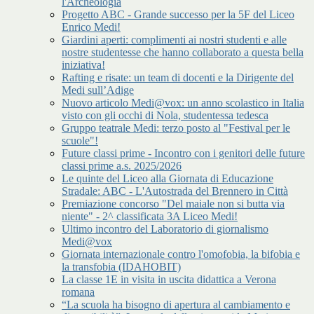
l'Archeologia
Progetto ABC - Grande successo per la 5F del Liceo
Enrico Medi!
Giardini aperti: complimenti ai nostri studenti e alle
nostre studentesse che hanno collaborato a questa bella
iniziativa!
Rafting e risate: un team di docenti e la Dirigente del
Medi sull’Adige
Nuovo articolo Medi@vox: un anno scolastico in Italia
visto con gli occhi di Nola, studentessa tedesca
Gruppo teatrale Medi: terzo posto al "Festival per le
scuole"!
Future classi prime - Incontro con i genitori delle future
classi prime a.s. 2025/2026
Le quinte del Liceo alla Giornata di Educazione
Stradale: ABC - L'Autostrada del Brennero in Città
Premiazione concorso "Del maiale non si butta via
niente" - 2^ classificata 3A Liceo Medi!
Ultimo incontro del Laboratorio di giornalismo
Medi@vox
Giornata internazionale contro l'omofobia, la bifobia e
la transfobia (IDAHOBIT)
La classe 1E in visita in uscita didattica a Verona
romana
“La scuola ha bisogno di apertura al cambiamento e