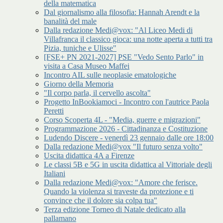
della matematica
Dal giornalismo alla filosofia: Hannah Arendt e la
banalità del male
Dalla redazione Medi@vox: "Al Liceo Medi di
Villafranca il classico gioca: una notte aperta a tutti tra
Pizia, tuniche e Ulisse"
[FSE+ PN 2021-2027] PSE "Vedo Sento Parlo" in
visita a Casa Museo Maffei
Incontro AIL sulle neoplasie ematologiche
Giorno della Memoria
"Il corpo parla, il cervello ascolta"
Progetto InBookiamoci - Incontro con l'autrice Paola
Peretti
Corso Scoperta 4L - "Media, guerre e migrazioni"
Programmazione 2026 - Cittadinanza e Costituzione
Ludendo Discere - venerdì 23 gennaio dalle ore 18:00
Dalla redazione Medi@vox "Il futuro senza volto"
Uscita didattica 4A a Firenze
Le classi 5B e 5G in uscita didattica al Vittoriale degli
Italiani
Dalla redazione Medi@vox: "Amore che ferisce.
Quando la violenza si traveste da protezione e ti
convince che il dolore sia colpa tua"
Terza edizione Torneo di Natale dedicato alla
pallamano