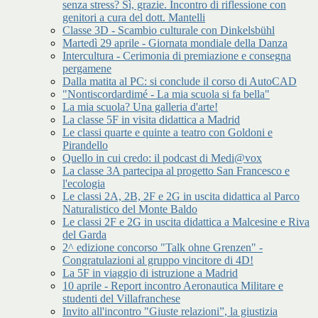
senza stress? Sì, grazie. Incontro di riflessione con
genitori a cura del dott. Mantelli
Classe 3D - Scambio culturale con Dinkelsbühl
Martedì 29 aprile - Giornata mondiale della Danza
Intercultura - Cerimonia di premiazione e consegna
pergamene
Dalla matita al PC: si conclude il corso di AutoCAD
"Nontiscordardimé - La mia scuola si fa bella"
La mia scuola? Una galleria d'arte!
La classe 5F in visita didattica a Madrid
Le classi quarte e quinte a teatro con Goldoni e
Pirandello
Quello in cui credo: il podcast di Medi@vox
La classe 3A partecipa al progetto San Francesco e
l'ecologia
Le classi 2A, 2B, 2F e 2G in uscita didattica al Parco
Naturalistico del Monte Baldo
Le classi 2F e 2G in uscita didattica a Malcesine e Riva
del Garda
2^ edizione concorso "Talk ohne Grenzen" -
Congratulazioni al gruppo vincitore di 4D!
La 5F in viaggio di istruzione a Madrid
10 aprile - Report incontro Aeronautica Militare e
studenti del Villafranchese
Invito all'incontro "Giuste relazioni”, la giustizia