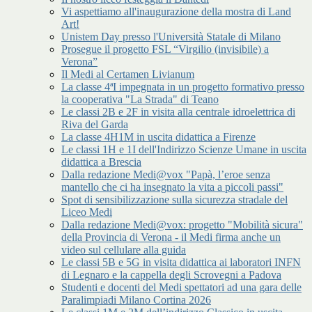
Vi aspettiamo all'inaugurazione della mostra di Land
Art!
Unistem Day presso l'Università Statale di Milano
Prosegue il progetto FSL “Virgilio (invisibile) a
Verona”
Il Medi al Certamen Livianum
La classe 4ªI impegnata in un progetto formativo presso
la cooperativa "La Strada" di Teano
Le classi 2B e 2F in visita alla centrale idroelettrica di
Riva del Garda
La classe 4H1M in uscita didattica a Firenze
Le classi 1H e 1I dell'Indirizzo Scienze Umane in uscita
didattica a Brescia
Dalla redazione Medi@vox "Papà, l’eroe senza
mantello che ci ha insegnato la vita a piccoli passi"
Spot di sensibilizzazione sulla sicurezza stradale del
Liceo Medi
Dalla redazione Medi@vox: progetto "Mobilità sicura"
della Provincia di Verona - il Medi firma anche un
video sul cellulare alla guida
Le classi 5B e 5G in visita didattica ai laboratori INFN
di Legnaro e la cappella degli Scrovegni a Padova
Studenti e docenti del Medi spettatori ad una gara delle
Paralimpiadi Milano Cortina 2026