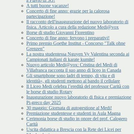
a Flavio di 3G!
A tutti buone vacanze!
Concerto di fine anno: grazie per la calorosa
partecipazione!
Il racconto dell'inaugurazione del nuovo laboratorio di
fisica. Articolo a cura della redazione Medi@vox
Borse di studio Giovanni Fiorentino
Concerto di fine anno: fervono i preparativi!
Primo premio Goethe Institut - Concorso "Talk ohne
Grenzen"
La nostra studentessa Nguyen Vy Valentina seconda ai
Campionati italiani di karate kumite!
Nuovo articolo Medi@vox: Cristina del Medi di
Villafranca racconta il suo anno di liceo in Canada
Gli smartphone sono ladri di tempo, di vita e di
identità», gli studenti mettono al bando il cellulare
Il Liceo Medi celebra l’eredità del professor Carità con
le borse di studio Rotary
Inaugurazione nuovo laboratorio di fisica e premiazione
Pi-greco day 2025
30 maggio: Giornata di autogestione al Medi!
Premiazione studentesse e studenti in Aula Magna
Cerimonia borse di studio in onore del prof. Calogero
Carità
Uscita didattica a Brescia con la Rete dei Licei per