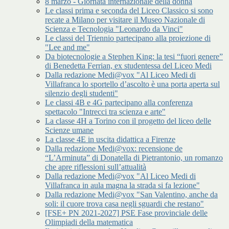
8 marzo - Giornata internazionale della donna
Le classi prima e seconda del Liceo Classico si sono
recate a Milano per visitare il Museo Nazionale di
Scienza e Tecnologia "Leonardo da Vinci"
Le classi del Triennio partecipano alla proiezione di
"Lee and me"
Da biotecnologie a Stephen King: la tesi “fuori genere”
di Benedetta Ferrian, ex studentessa del Liceo Medi
Dalla redazione Medi@vox "Al Liceo Medi di
Villafranca lo sportello d’ascolto è una porta aperta sul
silenzio degli studenti"
Le classi 4B e 4G partecipano alla conferenza
spettacolo "Intrecci tra scienza e arte"
La classe 4H a Torino con il progetto del liceo delle
Scienze umane
La classe 4E in uscita didattica a Firenze
Dalla redazione Medi@vox: recensione de
“L’Arminuta” di Donatella di Pietrantonio, un romanzo
che apre riflessioni sull’attualità
Dalla redazione Medi@vox "Al Liceo Medi di
Villafranca in aula magna la strada si fa lezione"
Dalla redazione Medi@vox "San Valentino, anche da
soli: il cuore trova casa negli sguardi che restano"
[FSE+ PN 2021-2027] PSE Fase provinciale delle
Olimpiadi della matematica