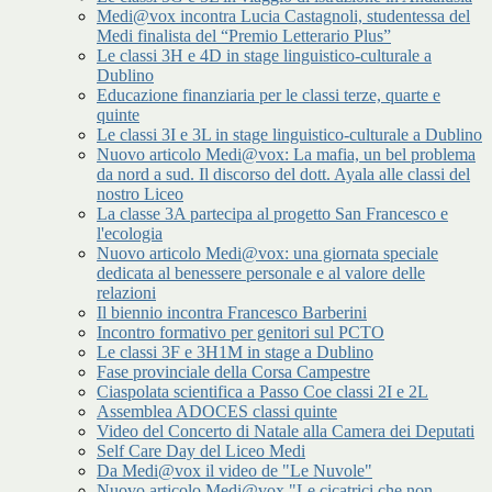
Medi@vox incontra Lucia Castagnoli, studentessa del
Medi finalista del “Premio Letterario Plus”
Le classi 3H e 4D in stage linguistico-culturale a
Dublino
Educazione finanziaria per le classi terze, quarte e
quinte
Le classi 3I e 3L in stage linguistico-culturale a Dublino
Nuovo articolo Medi@vox: La mafia, un bel problema
da nord a sud. Il discorso del dott. Ayala alle classi del
nostro Liceo
La classe 3A partecipa al progetto San Francesco e
l'ecologia
Nuovo articolo Medi@vox: una giornata speciale
dedicata al benessere personale e al valore delle
relazioni
Il biennio incontra Francesco Barberini
Incontro formativo per genitori sul PCTO
Le classi 3F e 3H1M in stage a Dublino
Fase provinciale della Corsa Campestre
Ciaspolata scientifica a Passo Coe classi 2I e 2L
Assemblea ADOCES classi quinte
Video del Concerto di Natale alla Camera dei Deputati
Self Care Day del Liceo Medi
Da Medi@vox il video de "Le Nuvole"
Nuovo articolo Medi@vox "Le cicatrici che non