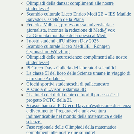
Olimpiadi della danza: complimenti alle nostre
studentesse!
Scambio culturale Liceo Enrico Medi 2E – IES Matilde
Salvador Castellón de la Plana
Federica Valbusa, professoressa universitaria e
giornalista, incontra la redazione di Medi@vox
La Giornata mondiale della poesia al Medi
I nostri studenti all'UniStem Day 2025
Scambio culturale Liceo Medi 3E - Röntgen
Gymnasium Würzburg
Olimpiadi delle neuroscienze: complimenti alle nostre
studentesse!
Pi Greco Day - Galleria dei laboratori scientifici
La classe 5I del liceo delle Scienze umane in viaggio di
istruzione Andalusia
Giochi sportivi studenteschi di pallacanestro
A scuola di...visori e stampa 3D
"La tutela dei diritti dentro e fuori il processo" : il
progetto PCTO della 3L
Vi aspettiamo al Pi Greco Day: un'esplosione di scienza
e divertimento! Preparatevi a un'avventura
indimenticabile nel mondo della matematica e delle
scienze!
Fase regionale delle Olimpiadi della matematica:
complimenti alle nostre due squadre!