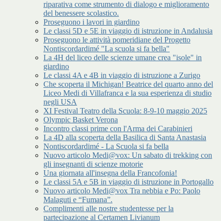
riparativa come strumento di dialogo e miglioramento
del benessere scolastico.
Proseguono i lavori in giardino
Le classi 5D e 5E in viaggio di istruzione in Andalusia
Proseguono le attività pomeridiane del Progetto
Nontiscordardimé "La scuola si fa bella"
La 4H del liceo delle scienze umane crea "isole" in
giardino
Le classi 4A e 4B in viaggio di istruzione a Zurigo
Che scoperta il Michigan! Beatrice del quarto anno del
Liceo Medi di Villafranca e la sua esperienza di studio
negli USA
XI Festival Teatro della Scuola: 8-9-10 maggio 2025
Olympic Basket Verona
Incontro classi prime con l'Arma dei Carabinieri
La 4D alla scoperta della Basilica di Santa Anastasia
Nontiscordardimé - La Scuola si fa bella
Nuovo articolo Medi@vox: Un sabato di trekking con
gli insegnanti di scienze motorie
Una giornata all'insegna della Francofonia!
Le classi 5A e 5B in viaggio di istruzione in Portogallo
Nuovo articolo Medi@vox Tra nebbia e Po: Paolo
Malaguti e “Fumana”.
Complimenti alle nostre studentesse per la
partecipazione al Certamen Livianum