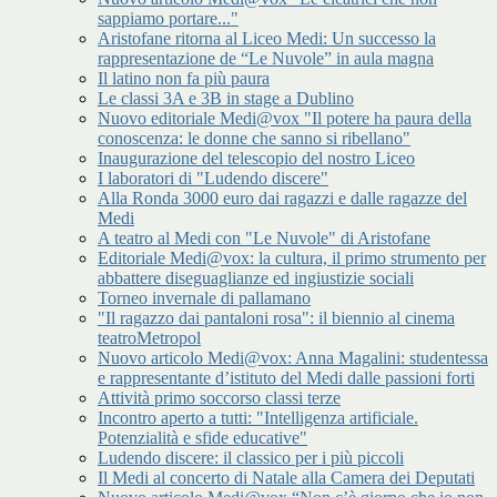
sappiamo portare..."
Aristofane ritorna al Liceo Medi: Un successo la
rappresentazione de “Le Nuvole” in aula magna
Il latino non fa più paura
Le classi 3A e 3B in stage a Dublino
Nuovo editoriale Medi@vox "Il potere ha paura della
conoscenza: le donne che sanno si ribellano"
Inaugurazione del telescopio del nostro Liceo
I laboratori di "Ludendo discere"
Alla Ronda 3000 euro dai ragazzi e dalle ragazze del
Medi
A teatro al Medi con "Le Nuvole" di Aristofane
Editoriale Medi@vox: la cultura, il primo strumento per
abbattere diseguaglianze ed ingiustizie sociali
Torneo invernale di pallamano
"Il ragazzo dai pantaloni rosa": il biennio al cinema
teatroMetropol
Nuovo articolo Medi@vox: Anna Magalini: studentessa
e rappresentante d’istituto del Medi dalle passioni forti
Attività primo soccorso classi terze
Incontro aperto a tutti: "Intelligenza artificiale.
Potenzialità e sfide educative"
Ludendo discere: il classico per i più piccoli
Il Medi al concerto di Natale alla Camera dei Deputati