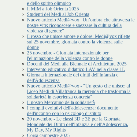
e dello spirito olimpico
Il MIM a Job Orienta 2025
Studenti del Medi al Job Orienta
Nuovo articolo Medi@vox "Un’ombra che attraversa le
nostre vite: riconoscere e spezzare la cultura della
violenza di genere"
Il rosso che unisce amore e dolore: Medi@vox riflette
sul 25 novembre, giornata contro la violenza sulle
donne
25 novembre - Giornata internazionale per
l'eliminazione della violenza contro le donne
Docenti del Medi alla Biennale di Architettura 2025
Intervento educativo-didattico LAV nella classe 1L
Giornata internazionale dei diritti dell'Infanzia e
dell'Adolescenza
Nuovo articolo Medi@vox - "Un gesto che unisce: al
Liceo Medi di Villafranca la merenda che trasforma la
solidarietà in esperienza concreta"
Il nostro Mercatino della solidarietà
I compiti evolutivi dell'adolescenza: documento
dell'incontro con lo psicologo d'istituto
20 novembre - Le classi 3D e 3E per la Giornata
Mondiale dei Diritti dell'Infanzia e dell'Adolescenza.
My Day, My Rights
Corsa campestre 2025