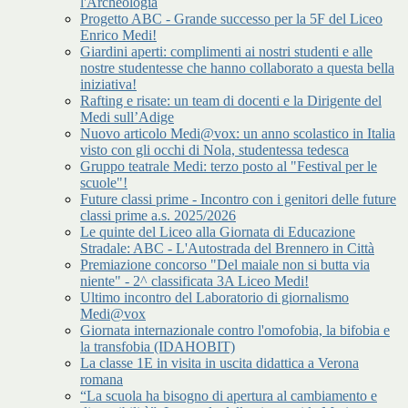
l'Archeologia
Progetto ABC - Grande successo per la 5F del Liceo
Enrico Medi!
Giardini aperti: complimenti ai nostri studenti e alle
nostre studentesse che hanno collaborato a questa bella
iniziativa!
Rafting e risate: un team di docenti e la Dirigente del
Medi sull’Adige
Nuovo articolo Medi@vox: un anno scolastico in Italia
visto con gli occhi di Nola, studentessa tedesca
Gruppo teatrale Medi: terzo posto al "Festival per le
scuole"!
Future classi prime - Incontro con i genitori delle future
classi prime a.s. 2025/2026
Le quinte del Liceo alla Giornata di Educazione
Stradale: ABC - L'Autostrada del Brennero in Città
Premiazione concorso "Del maiale non si butta via
niente" - 2^ classificata 3A Liceo Medi!
Ultimo incontro del Laboratorio di giornalismo
Medi@vox
Giornata internazionale contro l'omofobia, la bifobia e
la transfobia (IDAHOBIT)
La classe 1E in visita in uscita didattica a Verona
romana
“La scuola ha bisogno di apertura al cambiamento e