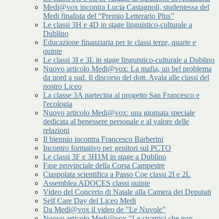
Medi@vox incontra Lucia Castagnoli, studentessa del
Medi finalista del “Premio Letterario Plus”
Le classi 3H e 4D in stage linguistico-culturale a
Dublino
Educazione finanziaria per le classi terze, quarte e
quinte
Le classi 3I e 3L in stage linguistico-culturale a Dublino
Nuovo articolo Medi@vox: La mafia, un bel problema
da nord a sud. Il discorso del dott. Ayala alle classi del
nostro Liceo
La classe 3A partecipa al progetto San Francesco e
l'ecologia
Nuovo articolo Medi@vox: una giornata speciale
dedicata al benessere personale e al valore delle
relazioni
Il biennio incontra Francesco Barberini
Incontro formativo per genitori sul PCTO
Le classi 3F e 3H1M in stage a Dublino
Fase provinciale della Corsa Campestre
Ciaspolata scientifica a Passo Coe classi 2I e 2L
Assemblea ADOCES classi quinte
Video del Concerto di Natale alla Camera dei Deputati
Self Care Day del Liceo Medi
Da Medi@vox il video de "Le Nuvole"
Nuovo articolo Medi@vox "Le cicatrici che non