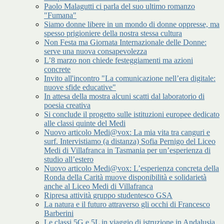
Paolo Malagutti ci parla del suo ultimo romanzo
"Fumana"
Siamo donne libere in un mondo di donne oppresse, ma
spesso prigioniere della nostra stessa cultura
Non Festa ma Giornata Internazionale delle Donne:
serve una nuova consapevolezza
L’8 marzo non chiede festeggiamenti ma azioni
concrete
Invito all'incontro "La comunicazione nell’era digitale:
nuove sfide educative"
In attesa della mostra alcuni scatti dal laboratorio di
poesia creativa
Si conclude il progetto sulle istituzioni europee dedicato
alle classi quinte del Medi
Nuovo articolo Medi@vox: La mia vita tra canguri e
surf. Intervistiamo (a distanza) Sofia Pernigo del Liceo
Medi di Villafranca in Tasmania per un’esperienza di
studio all’estero
Nuovo articolo Medi@vox: L’esperienza concreta della
Ronda della Carità muove disponibilità e solidarietà
anche al Liceo Medi di Villafranca
Ripresa attività gruppo studentesco GSA
La natura e il futuro attraverso gli occhi di Francesco
Barberini
Le classi 5G e 5L in viaggio di istruzione in Andalusia