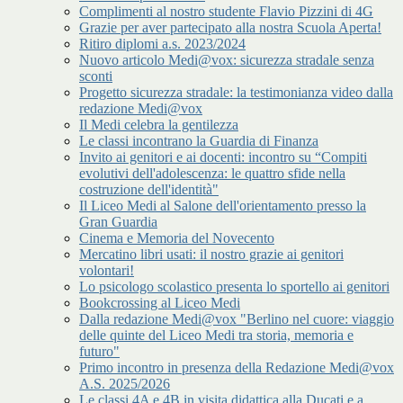
Complimenti al nostro studente Flavio Pizzini di 4G
Grazie per aver partecipato alla nostra Scuola Aperta!
Ritiro diplomi a.s. 2023/2024
Nuovo articolo Medi@vox: sicurezza stradale senza
sconti
Progetto sicurezza stradale: la testimonianza video dalla
redazione Medi@vox
Il Medi celebra la gentilezza
Le classi incontrano la Guardia di Finanza
Invito ai genitori e ai docenti: incontro su “Compiti
evolutivi dell'adolescenza: le quattro sfide nella
costruzione dell'identità"
Il Liceo Medi al Salone dell'orientamento presso la
Gran Guardia
Cinema e Memoria del Novecento
Mercatino libri usati: il nostro grazie ai genitori
volontari!
Lo psicologo scolastico presenta lo sportello ai genitori
Bookcrossing al Liceo Medi
Dalla redazione Medi@vox "Berlino nel cuore: viaggio
delle quinte del Liceo Medi tra storia, memoria e
futuro"
Primo incontro in presenza della Redazione Medi@vox
A.S. 2025/2026
Le classi 4A e 4B in visita didattica alla Ducati e a