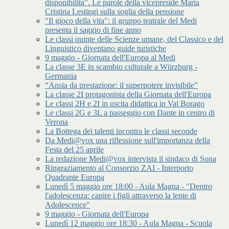
disponibilità”. Le parole della vicepreside Maria
Cristina Lestingi sulla soglia della pensione
"Il gioco della vita": il gruppo teatrale del Medi
presenta il saggio di fine anno
Le classi quinte delle Scienze umane, del Classico e del
Linguistico diventano guide turistiche
9 maggio - Giornata dell'Europa al Medi
La classe 3E in scambio culturale a Würzburg -
Germania
“Ansia da prestazione: il superpotere invisibile”
La classe 2I protagonista della Giornata dell'Europa
Le classi 2H e 2I in uscita didattica in Val Borago
Le classi 2G e 3L a passeggio con Dante in centro di
Verona
La Bottega dei talenti incontra le classi seconde
Da Medi@vox una riflessione sull'importanza della
Festa del 25 aprile
La redazione Medi@vox intervista il sindaco di Sona
Ringraziamento al Consorzio ZAI - Interporto
Quadrante Europa
Lunedì 5 maggio ore 18:00 - Aula Magna - "Dentro
l'adolescenza: capire i figli attraverso la lente di
Adolescence"
9 maggio - Giornata dell'Europa
Lunedì 12 maggio ore 18:30 - Aula Magna - Scuola