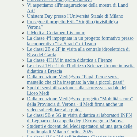
Vi aspettiamo all'inaugurazione della mostra di Land
Art!
Unistem Day presso l'Università Statale di Milano
Prosegue il progetto FSL “Virgilio (invisibile) a
Verona”
Il Medi al Certamen Livianum
La classe 4ªI impegnata in un progetto formativo presso
la cooperativa "La Strada" di Teano
Le classi 2B e 2F in visita alla centrale idroelettrica di
Riva del Garda
La classe 4H1M in uscita didattica a Firenze
Le classi 1H e 1I dell'Indirizzo Scienze Umane in uscita
didattica a Brescia
Dalla redazione Medi@vox "Papà, l’eroe senza
mantello che ci ha insegnato la vita a piccoli passi"
Spot di sensibilizzazione sulla sicurezza stradale del
Liceo Medi
Dalla redazione Medi@vox: progetto "Mobilità sicura"
della Provincia di Verona - il Medi firma anche un
video sul cellulare alla guida
Le classi 5B e 5G in visita didattica ai laboratori INFN
di Legnaro e la cappella degli Scrovegni a Padova
Studenti e docenti del Medi spettatori ad una gara delle
Paralimpiadi Milano Cortina 2026