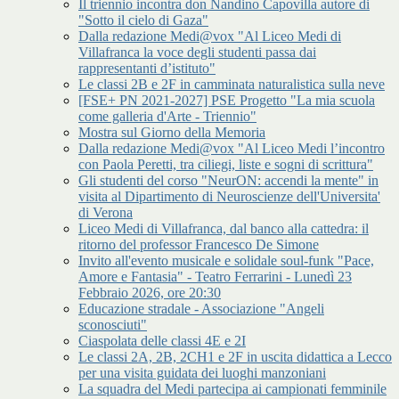
Il triennio incontra don Nandino Capovilla autore di
"Sotto il cielo di Gaza"
Dalla redazione Medi@vox "Al Liceo Medi di
Villafranca la voce degli studenti passa dai
rappresentanti d’istituto"
Le classi 2B e 2F in camminata naturalistica sulla neve
[FSE+ PN 2021-2027] PSE Progetto "La mia scuola
come galleria d'Arte - Triennio"
Mostra sul Giorno della Memoria
Dalla redazione Medi@vox "Al Liceo Medi l’incontro
con Paola Peretti, tra ciliegi, liste e sogni di scrittura"
Gli studenti del corso "NeurON: accendi la mente" in
visita al Dipartimento di Neuroscienze dell'Universita'
di Verona
Liceo Medi di Villafranca, dal banco alla cattedra: il
ritorno del professor Francesco De Simone
Invito all'evento musicale e solidale soul-funk "Pace,
Amore e Fantasia" - Teatro Ferrarini - Lunedì 23
Febbraio 2026, ore 20:30
Educazione stradale - Associazione "Angeli
sconosciuti"
Ciaspolata delle classi 4E e 2I
Le classi 2A, 2B, 2CH1 e 2F in uscita didattica a Lecco
per una visita guidata dei luoghi manzoniani
La squadra del Medi partecipa ai campionati femminile