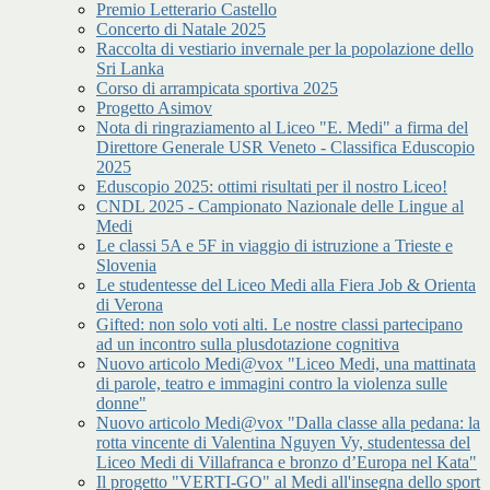
Premio Letterario Castello
Concerto di Natale 2025
Raccolta di vestiario invernale per la popolazione dello
Sri Lanka
Corso di arrampicata sportiva 2025
Progetto Asimov
Nota di ringraziamento al Liceo "E. Medi" a firma del
Direttore Generale USR Veneto - Classifica Eduscopio
2025
Eduscopio 2025: ottimi risultati per il nostro Liceo!
CNDL 2025 - Campionato Nazionale delle Lingue al
Medi
Le classi 5A e 5F in viaggio di istruzione a Trieste e
Slovenia
Le studentesse del Liceo Medi alla Fiera Job & Orienta
di Verona
Gifted: non solo voti alti. Le nostre classi partecipano
ad un incontro sulla plusdotazione cognitiva
Nuovo articolo Medi@vox "Liceo Medi, una mattinata
di parole, teatro e immagini contro la violenza sulle
donne"
Nuovo articolo Medi@vox "Dalla classe alla pedana: la
rotta vincente di Valentina Nguyen Vy, studentessa del
Liceo Medi di Villafranca e bronzo d’Europa nel Kata"
Il progetto "VERTI-GO" al Medi all'insegna dello sport