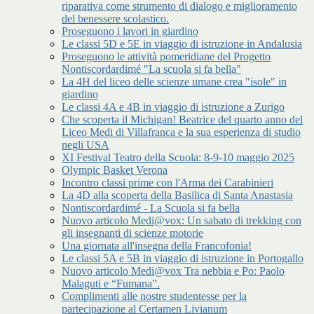
riparativa come strumento di dialogo e miglioramento
del benessere scolastico.
Proseguono i lavori in giardino
Le classi 5D e 5E in viaggio di istruzione in Andalusia
Proseguono le attività pomeridiane del Progetto
Nontiscordardimé "La scuola si fa bella"
La 4H del liceo delle scienze umane crea "isole" in
giardino
Le classi 4A e 4B in viaggio di istruzione a Zurigo
Che scoperta il Michigan! Beatrice del quarto anno del
Liceo Medi di Villafranca e la sua esperienza di studio
negli USA
XI Festival Teatro della Scuola: 8-9-10 maggio 2025
Olympic Basket Verona
Incontro classi prime con l'Arma dei Carabinieri
La 4D alla scoperta della Basilica di Santa Anastasia
Nontiscordardimé - La Scuola si fa bella
Nuovo articolo Medi@vox: Un sabato di trekking con
gli insegnanti di scienze motorie
Una giornata all'insegna della Francofonia!
Le classi 5A e 5B in viaggio di istruzione in Portogallo
Nuovo articolo Medi@vox Tra nebbia e Po: Paolo
Malaguti e “Fumana”.
Complimenti alle nostre studentesse per la
partecipazione al Certamen Livianum