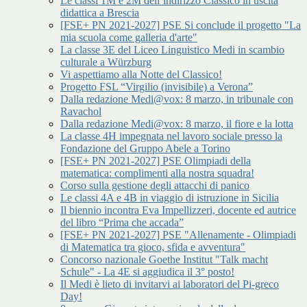
Le classi 1M e 2M dell’indirizzo Classico in uscita
didattica a Brescia
[FSE+ PN 2021-2027] PSE Si conclude il progetto "La
mia scuola come galleria d'arte"
La classe 3E del Liceo Linguistico Medi in scambio
culturale a Würzburg
Vi aspettiamo alla Notte del Classico!
Progetto FSL “Virgilio (invisibile) a Verona”
Dalla redazione Medi@vox: 8 marzo, in tribunale con
Ravachol
Dalla redazione Medi@vox: 8 marzo, il fiore e la lotta
La classe 4H impegnata nel lavoro sociale presso la
Fondazione del Gruppo Abele a Torino
[FSE+ PN 2021-2027] PSE Olimpiadi della
matematica: complimenti alla nostra squadra!
Corso sulla gestione degli attacchi di panico
Le classi 4A e 4B in viaggio di istruzione in Sicilia
Il biennio incontra Eva Impellizzeri, docente ed autrice
del libro “Prima che accada”
[FSE+ PN 2021-2027] PSE "Allenamente - Olimpiadi
di Matematica tra gioco, sfida e avventura"
Concorso nazionale Goethe Institut "Talk macht
Schule" - La 4E si aggiudica il 3° posto!
Il Medi è lieto di invitarvi ai laboratori del Pi-greco
Day!