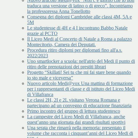
Nuovo articolo Medi@vox “Non c’è giorno che io non
traduca una versione di latino o di greco”. Incontriamo
la professoressa Anna Tonellotto
Consegna dei diplomi Cambridge alle classi 4M, 5A e
5M
Le studentesse di 4H e 4 I incontrano Babbo Natale
grazie al PCTO
Il Liceo Medi al Concerto di Natale a Roma a palazzo
Montecitorio, Camera dei Deputati.
Procedura ritiro diplomi per diplomati fino all'a.s.
2022/2023
Uno smartlocker a scuola: nell'atrio del Medi il punto di
ritiro delle prenotazioni dei prestiti librari
Progetto “Skillati! Sei tu che mi fai stare bene quando
io sto male e viceversa”
Nuovo articolo Medi@vox Una mattina di formazione
per i rappresentanti di classe e di istituto del Liceo Medi
di Villafranca
Le classi 2H, 2I e 2L visitano Verona Romana e
partecipano ad un convegno di educazione finanziaria
Primo incontro del gruppo di lettura studentesco
La campestre del Liceo Medi di Villafranca, anche
quest’anno una giornata dai grandi risultati sportivi
Una serata che rimarrà nella memoria: presentato il
volume che racconta i cinquant’anni del Liceo Medi di