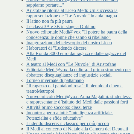
sappiamo portare..."
Aristofane ritorna al Liceo Medi: Un successo la
rappresentazione de “Le Nuvole” in aula magna
Il latino non fa più paura
Le classi 3A e 3B in stage a Dublino
Nuovo editoriale Medi@vox "Il potere ha paura della
conoscenza: le donne che sanno si ribellano"
Inaugurazione del telescopio del nostro Liceo
I laboratori di "Ludendo discere"
Alla Ronda 3000 euro dai ragazzi e dalle ragazze del
Medi
A teatro al Medi con "Le Nuvole" di Aristofane
Editoriale Medi@vox: la cultura, il primo strumento per
abbattere diseguaglianze ed ingiustizie sociali
Torneo invernale di pallamano
"Il ragazzo dai pantaloni rosa": il biennio al cinema
teatroMetropol
Nuovo articolo Medi@vox: Anna Magalini: studentessa
e rappresentante d’istituto del Medi dalle passioni forti
Attività primo soccorso classi terze
Incontro aperto a tutti: "Intelligenza artificiale.
Potenzialità e sfide educative"
Ludendo discere: il classico per i più piccoli
Il Medi al concerto di Natale alla Camera dei Deputati