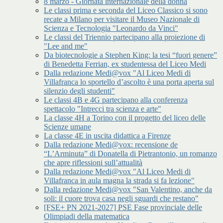
8 marzo - Giornata internazionale della donna
Le classi prima e seconda del Liceo Classico si sono
recate a Milano per visitare il Museo Nazionale di
Scienza e Tecnologia "Leonardo da Vinci"
Le classi del Triennio partecipano alla proiezione di
"Lee and me"
Da biotecnologie a Stephen King: la tesi “fuori genere”
di Benedetta Ferrian, ex studentessa del Liceo Medi
Dalla redazione Medi@vox "Al Liceo Medi di
Villafranca lo sportello d’ascolto è una porta aperta sul
silenzio degli studenti"
Le classi 4B e 4G partecipano alla conferenza
spettacolo "Intrecci tra scienza e arte"
La classe 4H a Torino con il progetto del liceo delle
Scienze umane
La classe 4E in uscita didattica a Firenze
Dalla redazione Medi@vox: recensione de
“L’Arminuta” di Donatella di Pietrantonio, un romanzo
che apre riflessioni sull’attualità
Dalla redazione Medi@vox "Al Liceo Medi di
Villafranca in aula magna la strada si fa lezione"
Dalla redazione Medi@vox "San Valentino, anche da
soli: il cuore trova casa negli sguardi che restano"
[FSE+ PN 2021-2027] PSE Fase provinciale delle
Olimpiadi della matematica