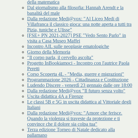
della matematica
Dal giornalismo alla filosofia: Hannah Arendt e la
banalità del male
Dalla redazione Medi@vox: "Al Liceo Medi di
Villafranca il classico gioca: una notte aperta a tutti tra
Pizia, tuniche e Ulisse"
[FSE+ PN 2021-2027] PSE "Vedo Sento Parlo" in
visita a Casa Museo Maffei
Incontro AIL sulle neoplasie ematologiche
Giorno della Memoria
"Il corpo parla, il cervello ascolta"
Progetto InBookiamoci - Incontro con l'autrice Paola
Peretti
Corso Scoperta 4L - "Media, guerre e migrazioni"
Programmazione 2026 - Cittadinanza e Costituzione
Ludendo Discere - venerdì 23 gennaio dalle ore 18:00
Dalla redazione Medi@vox "Il futuro senza volto"
Uscita didattica 4A a Firenze
Le classi 5B e 5G in uscita didattica al Vittoriale degli
Italiani
Dalla redazione Medi@vox: "Amore che ferisce.
Quando la violenza si traveste da protezione e ti
convince che il dolore sia colpa tua"
Terza edizione Torneo di Natale dedicato alla
pallamano