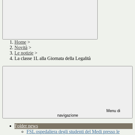
Home
>
Novità
>
Le notizie
>
La classe 1L alla Giornata della Legalità
Menu di
navigazione
Folder news
FSL ospedaliera degli studenti del Medi presso le