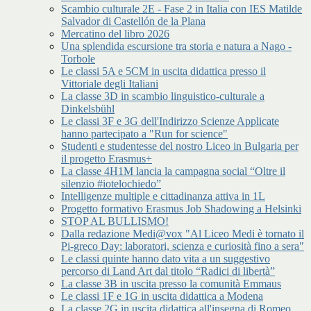
Scambio culturale 2E - Fase 2 in Italia con IES Matilde
Salvador di Castellón de la Plana
Mercatino del libro 2026
Una splendida escursione tra storia e natura a Nago -
Torbole
Le classi 5A e 5CM in uscita didattica presso il
Vittoriale degli Italiani
La classe 3D in scambio linguistico-culturale a
Dinkelsbühl
Le classi 3F e 3G dell'Indirizzo Scienze Applicate
hanno partecipato a "Run for science"
Studenti e studentesse del nostro Liceo in Bulgaria per
il progetto Erasmus+
La classe 4H1M lancia la campagna social “Oltre il
silenzio #iotelochiedo”
Intelligenze multiple e cittadinanza attiva in 1L
Progetto formativo Erasmus Job Shadowing a Helsinki
STOP AL BULLISMO!
Dalla redazione Medi@vox "Al Liceo Medi è tornato il
Pi-greco Day: laboratori, scienza e curiosità fino a sera"
Le classi quinte hanno dato vita a un suggestivo
percorso di Land Art dal titolo “Radici di libertà”
La classe 3B in uscita presso la comunità Emmaus
Le classi 1F e 1G in uscita didattica a Modena
La classe 2G in uscita didattica all'insegna di Romeo