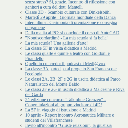
senza stress? Sì, grazie. Incontro di riflessione con
genitori a cura del dott. Mantelli
Classe 3D - Scambio culturale con Dinkelsbühl
Martedì 29 aprile - Giornata mondiale della Danza
Intercultura - Cerimonia di premiazione e consegna
pergamene
Dalla matita al PC: si conclude il corso di AutoCAD
"Nontiscordardimé - La mia scuola si fa bella"
La mia scuola? Una galleria d'arte!
La classe 5F in visita didattica a Madrid
Le classi quarte e quinte a teatro con Goldoni e
Pirandello
Quello in cui credo: il podcast di Medi@vox
La classe 3A partecipa al progetto San Francesco e
l'ecologia
Le classi 2A, 2B, 2F e 2G in uscita didattica al Parco
Naturalistico del Monte Baldo
Le classi 2F e 2G in uscita didattica a Malcesine e Riva
del Garda
2^ edizione concorso "Talk ohne Grenzen" -
Congratulazioni al gruppo vincitore di 4D!
La 5F in viaggio di istruzione a Madrid
10 aprile - Report incontro Aeronautica Militare e
studenti del Villafranchese
Invito all'incontro "Giuste relazioni”, la giustizia