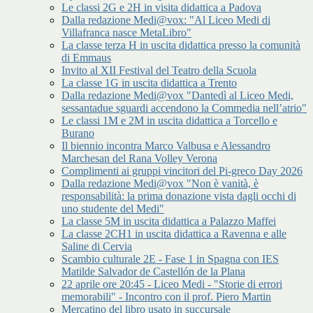
Le classi 2G e 2H in visita didattica a Padova
Dalla redazione Medi@vox: "Al Liceo Medi di
Villafranca nasce MetaLibro"
La classe terza H in uscita didattica presso la comunità
di Emmaus
Invito al XII Festival del Teatro della Scuola
La classe 1G in uscita didattica a Trento
Dalla redazione Medi@vox "Dantedì al Liceo Medi,
sessantadue sguardi accendono la Commedia nell’atrio"
Le classi 1M e 2M in uscita didattica a Torcello e
Burano
Il biennio incontra Marco Valbusa e Alessandro
Marchesan del Rana Volley Verona
Complimenti ai gruppi vincitori del Pi-greco Day 2026
Dalla redazione Medi@vox "Non è vanità, è
responsabilità: la prima donazione vista dagli occhi di
uno studente del Medi"
La classe 5M in uscita didattica a Palazzo Maffei
La classe 2CH1 in uscita didattica a Ravenna e alle
Saline di Cervia
Scambio culturale 2E - Fase 1 in Spagna con IES
Matilde Salvador de Castellón de la Plana
22 aprile ore 20:45 - Liceo Medi - "Storie di errori
memorabili" - Incontro con il prof. Piero Martin
Mercatino del libro usato in succursale