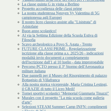
La classe quinta G in visita a Berlino
Progetto accoglienza delle classi prime
La nostra studentessa Nguyen Vy Valentina di 5G
campionessa agli Europei
Il nostro liceo classico assiste alla "Lisistrata" di
Aristofane
Buon anno scolastico!
Al via la Settima Edizione della Scuola Estiva di
Filosofia
Scavo archeologico a Povo S. Agata - Trento
FUTURE CLASSI PRIME - Regolarizzazione
iscrizione alla classe prima a.s. 2025/26 - indicazioni
modalità invio documenti a completamento
dell'iscrizione dall'1 al 10 luglio - data improrogabile
Percorso PCTO presso il 3º Stormo dell'Aeronautica
militare italiana
Due pannelli per il Museo del Risorgimento di palazzo
Bottagisio di Villafranca
Alla nostra storica vicepreside, Maria Cristina Lestingi,
il GRAZIE di tutto il Liceo Medi!
Tornei sportivi scolastici "Memorial Gianmaria Tinazzi"
Murales con il progetto "La mia scuola come galleria
d'arte"
Selezioni STEAM Summer Camp INFN: complimenti