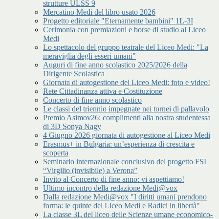
strutture ULSS 9
Mercatino Medi del libro usato 2026
Progetto editoriale "Eternamente bambini" 1L-3I
Cerimonia con premiazioni e borse di studio al Liceo
Medi
Lo spettacolo del gruppo teatrale del Liceo Medi: "La
meraviglia degli esseri umani"
Auguri di fine anno scolastico 2025/2026 della
Dirigente Scolastica
Giornata di autogestione del Liceo Medi: foto e video!
Rete Cittadinanza attiva e Costituzione
Concerto di fine anno scolastico
Le classi del triennio impegnate nei tornei di pallavolo
Premio Asimov26: complimenti alla nostra studentessa
di 3D Sonya Nagy
4 Giugno 2026 giornata di autogestione al Liceo Medi
Erasmus+ in Bulgaria: un’esperienza di crescita e
scoperta
Seminario internazionale conclusivo del progetto FSL
“Virgilio (invisibile) a Verona”
Invito al Concerto di fine anno: vi aspettiamo!
Ultimo incontro della redazione Medi@vox
Dalla redazione Medi@vox "I diritti umani prendono
forma: le quinte del Liceo Medi e Radici in libertà"
La classe 3L del liceo delle Scienze umane economico-