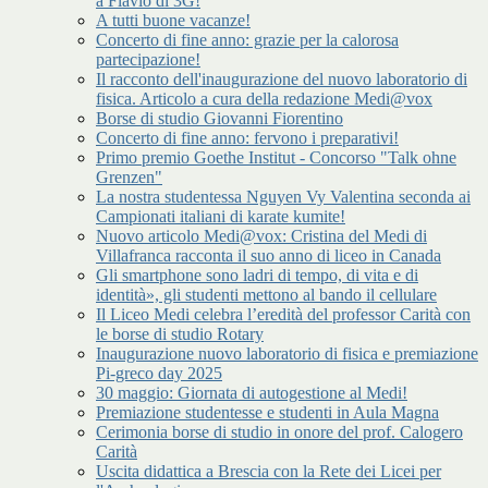
a Flavio di 3G!
A tutti buone vacanze!
Concerto di fine anno: grazie per la calorosa
partecipazione!
Il racconto dell'inaugurazione del nuovo laboratorio di
fisica. Articolo a cura della redazione Medi@vox
Borse di studio Giovanni Fiorentino
Concerto di fine anno: fervono i preparativi!
Primo premio Goethe Institut - Concorso "Talk ohne
Grenzen"
La nostra studentessa Nguyen Vy Valentina seconda ai
Campionati italiani di karate kumite!
Nuovo articolo Medi@vox: Cristina del Medi di
Villafranca racconta il suo anno di liceo in Canada
Gli smartphone sono ladri di tempo, di vita e di
identità», gli studenti mettono al bando il cellulare
Il Liceo Medi celebra l’eredità del professor Carità con
le borse di studio Rotary
Inaugurazione nuovo laboratorio di fisica e premiazione
Pi-greco day 2025
30 maggio: Giornata di autogestione al Medi!
Premiazione studentesse e studenti in Aula Magna
Cerimonia borse di studio in onore del prof. Calogero
Carità
Uscita didattica a Brescia con la Rete dei Licei per