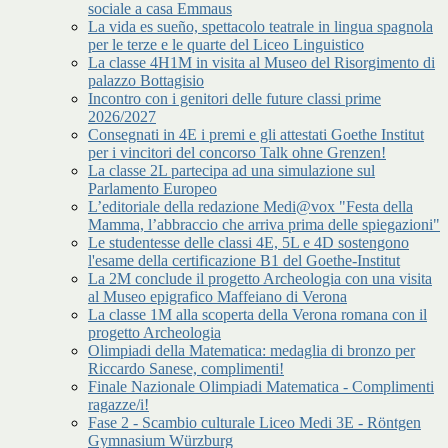
sociale a casa Emmaus
La vida es sueño, spettacolo teatrale in lingua spagnola
per le terze e le quarte del Liceo Linguistico
La classe 4H1M in visita al Museo del Risorgimento di
palazzo Bottagisio
Incontro con i genitori delle future classi prime
2026/2027
Consegnati in 4E i premi e gli attestati Goethe Institut
per i vincitori del concorso Talk ohne Grenzen!
La classe 2L partecipa ad una simulazione sul
Parlamento Europeo
L’editoriale della redazione Medi@vox "Festa della
Mamma, l’abbraccio che arriva prima delle spiegazioni"
Le studentesse delle classi 4E, 5L e 4D sostengono
l'esame della certificazione B1 del Goethe-Institut
La 2M conclude il progetto Archeologia con una visita
al Museo epigrafico Maffeiano di Verona
La classe 1M alla scoperta della Verona romana con il
progetto Archeologia
Olimpiadi della Matematica: medaglia di bronzo per
Riccardo Sanese, complimenti!
Finale Nazionale Olimpiadi Matematica - Complimenti
ragazze/i!
Fase 2 - Scambio culturale Liceo Medi 3E - Röntgen
Gymnasium Würzburg