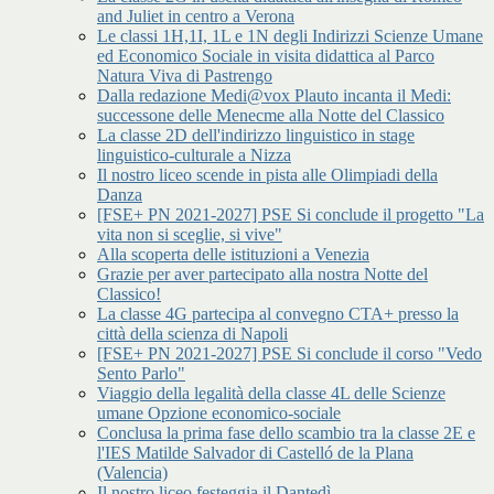
and Juliet in centro a Verona
Le classi 1H,1I, 1L e 1N degli Indirizzi Scienze Umane
ed Economico Sociale in visita didattica al Parco
Natura Viva di Pastrengo
Dalla redazione Medi@vox Plauto incanta il Medi:
successone delle Menecme alla Notte del Classico
La classe 2D dell'indirizzo linguistico in stage
linguistico-culturale a Nizza
Il nostro liceo scende in pista alle Olimpiadi della
Danza
[FSE+ PN 2021-2027] PSE Si conclude il progetto "La
vita non si sceglie, si vive"
Alla scoperta delle istituzioni a Venezia
Grazie per aver partecipato alla nostra Notte del
Classico!
La classe 4G partecipa al convegno CTA+ presso la
città della scienza di Napoli
[FSE+ PN 2021-2027] PSE Si conclude il corso "Vedo
Sento Parlo"
Viaggio della legalità della classe 4L delle Scienze
umane Opzione economico-sociale
Conclusa la prima fase dello scambio tra la classe 2E e
l'IES Matilde Salvador di Castelló de la Plana
(Valencia)
Il nostro liceo festeggia il Dantedì