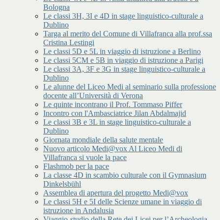
Bologna
Le classi 3H, 3I e 4D in stage linguistico-culturale a
Dublino
Targa al merito del Comune di Villafranca alla prof.ssa
Cristina Lestingi
Le classi 5D e 5L in viaggio di istruzione a Berlino
Le classi 5CM e 5B in viaggio di istruzione a Parigi
Le classi 3A, 3F e 3G in stage linguistico-culturale a
Dublino
Le alunne del Liceo Medi al seminario sulla professione
docente all’Università di Verona
Le quinte incontrano il Prof. Tommaso Piffer
Incontro con l'Ambasciatrice Jilan Abdalmajid
Le classi 3B e 3L in stage linguistico-culturale a
Dublino
Giornata mondiale della salute mentale
Nuovo articolo Medi@vox Al Liceo Medi di
Villafranca si vuole la pace
Flashmob per la pace
La classe 4D in scambio culturale con il Gymnasium
Dinkelsbühl
Assemblea di apertura del progetto Medi@vox
Le classi 5H e 5I delle Scienze umane in viaggio di
istruzione in Andalusia
Viaggio-studio della Rete dei Licei per l’Archeologia