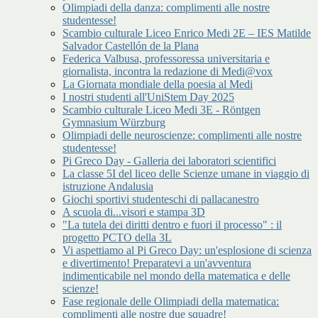
Olimpiadi della danza: complimenti alle nostre
studentesse!
Scambio culturale Liceo Enrico Medi 2E – IES Matilde
Salvador Castellón de la Plana
Federica Valbusa, professoressa universitaria e
giornalista, incontra la redazione di Medi@vox
La Giornata mondiale della poesia al Medi
I nostri studenti all'UniStem Day 2025
Scambio culturale Liceo Medi 3E - Röntgen
Gymnasium Würzburg
Olimpiadi delle neuroscienze: complimenti alle nostre
studentesse!
Pi Greco Day - Galleria dei laboratori scientifici
La classe 5I del liceo delle Scienze umane in viaggio di
istruzione Andalusia
Giochi sportivi studenteschi di pallacanestro
A scuola di...visori e stampa 3D
"La tutela dei diritti dentro e fuori il processo" : il
progetto PCTO della 3L
Vi aspettiamo al Pi Greco Day: un'esplosione di scienza
e divertimento! Preparatevi a un'avventura
indimenticabile nel mondo della matematica e delle
scienze!
Fase regionale delle Olimpiadi della matematica:
complimenti alle nostre due squadre!