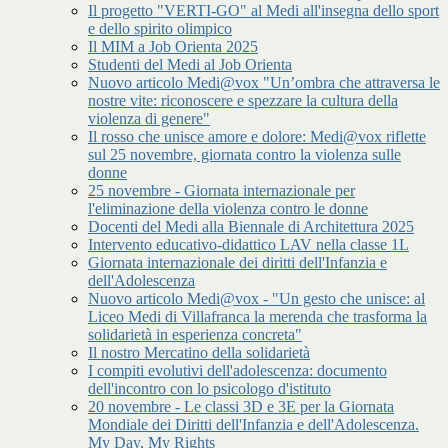
Il progetto "VERTI-GO" al Medi all'insegna dello sport
e dello spirito olimpico
Il MIM a Job Orienta 2025
Studenti del Medi al Job Orienta
Nuovo articolo Medi@vox "Un’ombra che attraversa le
nostre vite: riconoscere e spezzare la cultura della
violenza di genere"
Il rosso che unisce amore e dolore: Medi@vox riflette
sul 25 novembre, giornata contro la violenza sulle
donne
25 novembre - Giornata internazionale per
l'eliminazione della violenza contro le donne
Docenti del Medi alla Biennale di Architettura 2025
Intervento educativo-didattico LAV nella classe 1L
Giornata internazionale dei diritti dell'Infanzia e
dell'Adolescenza
Nuovo articolo Medi@vox - "Un gesto che unisce: al
Liceo Medi di Villafranca la merenda che trasforma la
solidarietà in esperienza concreta"
Il nostro Mercatino della solidarietà
I compiti evolutivi dell'adolescenza: documento
dell'incontro con lo psicologo d'istituto
20 novembre - Le classi 3D e 3E per la Giornata
Mondiale dei Diritti dell'Infanzia e dell'Adolescenza.
My Day, My Rights