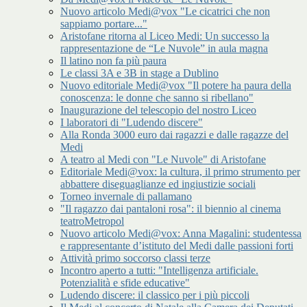
Nuovo articolo Medi@vox "Le cicatrici che non
sappiamo portare..."
Aristofane ritorna al Liceo Medi: Un successo la
rappresentazione de “Le Nuvole” in aula magna
Il latino non fa più paura
Le classi 3A e 3B in stage a Dublino
Nuovo editoriale Medi@vox "Il potere ha paura della
conoscenza: le donne che sanno si ribellano"
Inaugurazione del telescopio del nostro Liceo
I laboratori di "Ludendo discere"
Alla Ronda 3000 euro dai ragazzi e dalle ragazze del
Medi
A teatro al Medi con "Le Nuvole" di Aristofane
Editoriale Medi@vox: la cultura, il primo strumento per
abbattere diseguaglianze ed ingiustizie sociali
Torneo invernale di pallamano
"Il ragazzo dai pantaloni rosa": il biennio al cinema
teatroMetropol
Nuovo articolo Medi@vox: Anna Magalini: studentessa
e rappresentante d’istituto del Medi dalle passioni forti
Attività primo soccorso classi terze
Incontro aperto a tutti: "Intelligenza artificiale.
Potenzialità e sfide educative"
Ludendo discere: il classico per i più piccoli