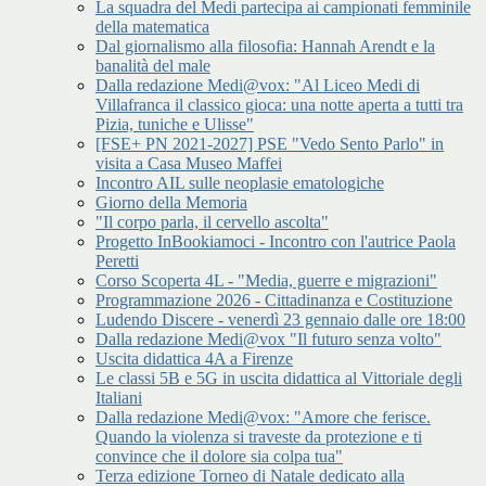
La squadra del Medi partecipa ai campionati femminile
della matematica
Dal giornalismo alla filosofia: Hannah Arendt e la
banalità del male
Dalla redazione Medi@vox: "Al Liceo Medi di
Villafranca il classico gioca: una notte aperta a tutti tra
Pizia, tuniche e Ulisse"
[FSE+ PN 2021-2027] PSE "Vedo Sento Parlo" in
visita a Casa Museo Maffei
Incontro AIL sulle neoplasie ematologiche
Giorno della Memoria
"Il corpo parla, il cervello ascolta"
Progetto InBookiamoci - Incontro con l'autrice Paola
Peretti
Corso Scoperta 4L - "Media, guerre e migrazioni"
Programmazione 2026 - Cittadinanza e Costituzione
Ludendo Discere - venerdì 23 gennaio dalle ore 18:00
Dalla redazione Medi@vox "Il futuro senza volto"
Uscita didattica 4A a Firenze
Le classi 5B e 5G in uscita didattica al Vittoriale degli
Italiani
Dalla redazione Medi@vox: "Amore che ferisce.
Quando la violenza si traveste da protezione e ti
convince che il dolore sia colpa tua"
Terza edizione Torneo di Natale dedicato alla