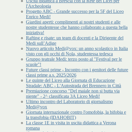
Uscita didattica a Brescia con la Rete dei Licei per
l'Archeologia
Progetto ABC - Grande successo per la 5F del Liceo
Enrico Medi!
Giardini aperti: complimenti ai nostri studenti e alle
nostre studentesse che hanno collaborato a questa bella
iniziativa!
Rafting e risate: un team di docenti e la Dirigente del
Medi sull’Adige
Nuovo articolo Medi@vox: un anno scolastico in Italia
visto con gli occhi di Nola, studentessa tedesca
Gruppo teatrale Medi: terzo posto al "Festival per le
scuole"!
Future classi prime - Incontro con i genitori delle future
classi prime a.s. 2025/2026
Le quinte del Liceo alla Giornata di Educazione
Stradale: ABC - L'Autostrada del Brennero in Città
Premiazione concorso "Del maiale non si butta via
niente" - 2^ classificata 3A Liceo Medi!
Ultimo incontro del Laboratorio di giornalismo
Medi@vox
Giornata internazionale contro l'omofobia, la bifobia e
la transfobia (IDAHOBIT)
La classe 1E in visita in uscita didattica a Verona
romana