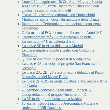
Lunedì 12 maggio ore 18:30 - Aula Magna - Scuola
senza stress? Sì, grazie. Incontro di riflessione con
genitori a cura del dott. Mantelli
Classe 3D - Scambio culturale con Dinkelsbühl
Martedì 29 aprile - Giornata mondiale della Danza
Intercultura - Cerimonia di premiazione e consegna
pergamene
Dalla matita al PC: si conclude il corso di AutoCAD
"Nontiscordardimé - La mia scuola si fa bella"
La mia scuola? Una galleria d'arte!
La classe 5F in visita didattica a Madrid
Le classi quarte e quinte a teatro con Goldoni e
Pirandello
Quello in cui credo: il podcast di Medi@vox
La classe 3A partecipa al progetto San Francesco e
l'ecologia
Le classi 2A, 2B, 2F e 2G in uscita didattica al Parco
Naturalistico del Monte Baldo
Le classi 2F e 2G in uscita didattica a Malcesine e Riva
del Garda
2^ edizione concorso "Talk ohne Grenzen" -
Congratulazioni al gruppo vincitore di 4D!
La 5F in viaggio di istruzione a Madrid
10 aprile - Report incontro Aeronautica Militare e
studenti del Villafranchese