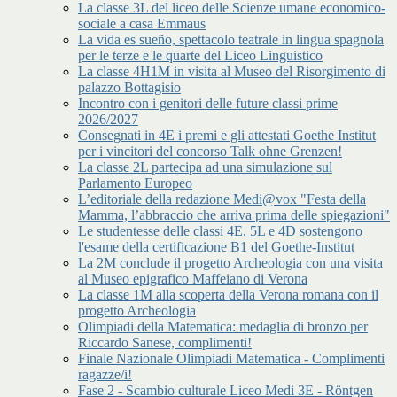
La classe 3L del liceo delle Scienze umane economico-
sociale a casa Emmaus
La vida es sueño, spettacolo teatrale in lingua spagnola
per le terze e le quarte del Liceo Linguistico
La classe 4H1M in visita al Museo del Risorgimento di
palazzo Bottagisio
Incontro con i genitori delle future classi prime
2026/2027
Consegnati in 4E i premi e gli attestati Goethe Institut
per i vincitori del concorso Talk ohne Grenzen!
La classe 2L partecipa ad una simulazione sul
Parlamento Europeo
L’editoriale della redazione Medi@vox "Festa della
Mamma, l’abbraccio che arriva prima delle spiegazioni"
Le studentesse delle classi 4E, 5L e 4D sostengono
l'esame della certificazione B1 del Goethe-Institut
La 2M conclude il progetto Archeologia con una visita
al Museo epigrafico Maffeiano di Verona
La classe 1M alla scoperta della Verona romana con il
progetto Archeologia
Olimpiadi della Matematica: medaglia di bronzo per
Riccardo Sanese, complimenti!
Finale Nazionale Olimpiadi Matematica - Complimenti
ragazze/i!
Fase 2 - Scambio culturale Liceo Medi 3E - Röntgen