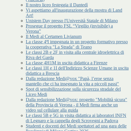
Il nostro liceo festeggia il Dantedì
Vi aspettiamo all'inaugurazione della mostra di Land
Art!
Unistem Day presso l'Università Statale di Milano
Prosegue il progetto FSL “Virgilio (invisibile) a
Verona”
Il Medi al Certamen Livianum
La classe 4ªI impegnata in un progetto formativo presso
la cooperativa "La Strada" di Teano
Le classi 2B e 2F in visita alla centrale idroelettrica di
Riva del Garda
La classe 4H1M in uscita didattica a Firenze
Le classi 1H e 1I dell'Indirizzo Scienze Umane in uscita
didattica a Brescia
Dalla redazione Medi@vox "Papà, l’eroe senza
mantello che ci ha insegnato la vita a piccoli passi"
Spot di sensibilizzazione sulla sicurezza stradale del
Liceo Medi
Dalla redazione Medi@vox: progetto "Mobilità sicura"
della Provincia di Verona - il Medi firma anche un
video sul cellulare alla guida
Le classi 5B e 5G in visita didattica ai laboratori INFN
di Legnaro e la cappella degli Scrovegni a Padova
Studenti e docenti del Medi spettatori ad una gara delle