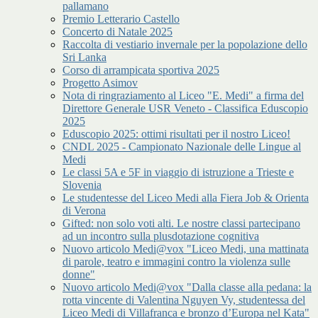
pallamano
Premio Letterario Castello
Concerto di Natale 2025
Raccolta di vestiario invernale per la popolazione dello
Sri Lanka
Corso di arrampicata sportiva 2025
Progetto Asimov
Nota di ringraziamento al Liceo "E. Medi" a firma del
Direttore Generale USR Veneto - Classifica Eduscopio
2025
Eduscopio 2025: ottimi risultati per il nostro Liceo!
CNDL 2025 - Campionato Nazionale delle Lingue al
Medi
Le classi 5A e 5F in viaggio di istruzione a Trieste e
Slovenia
Le studentesse del Liceo Medi alla Fiera Job & Orienta
di Verona
Gifted: non solo voti alti. Le nostre classi partecipano
ad un incontro sulla plusdotazione cognitiva
Nuovo articolo Medi@vox "Liceo Medi, una mattinata
di parole, teatro e immagini contro la violenza sulle
donne"
Nuovo articolo Medi@vox "Dalla classe alla pedana: la
rotta vincente di Valentina Nguyen Vy, studentessa del
Liceo Medi di Villafranca e bronzo d’Europa nel Kata"