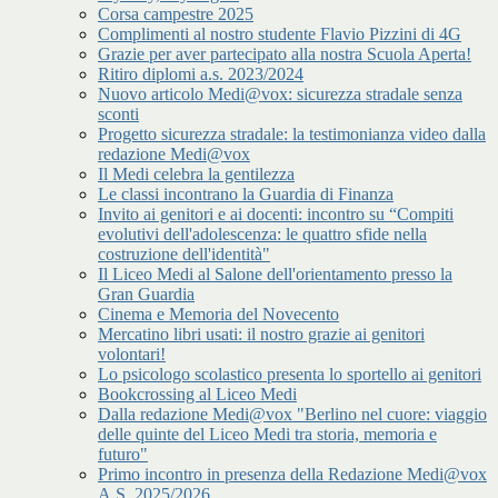
Corsa campestre 2025
Complimenti al nostro studente Flavio Pizzini di 4G
Grazie per aver partecipato alla nostra Scuola Aperta!
Ritiro diplomi a.s. 2023/2024
Nuovo articolo Medi@vox: sicurezza stradale senza
sconti
Progetto sicurezza stradale: la testimonianza video dalla
redazione Medi@vox
Il Medi celebra la gentilezza
Le classi incontrano la Guardia di Finanza
Invito ai genitori e ai docenti: incontro su “Compiti
evolutivi dell'adolescenza: le quattro sfide nella
costruzione dell'identità"
Il Liceo Medi al Salone dell'orientamento presso la
Gran Guardia
Cinema e Memoria del Novecento
Mercatino libri usati: il nostro grazie ai genitori
volontari!
Lo psicologo scolastico presenta lo sportello ai genitori
Bookcrossing al Liceo Medi
Dalla redazione Medi@vox "Berlino nel cuore: viaggio
delle quinte del Liceo Medi tra storia, memoria e
futuro"
Primo incontro in presenza della Redazione Medi@vox
A.S. 2025/2026