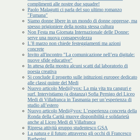
complimenti alle nostre due squadre!
Paolo Malagutti ci parla del suo ultimo romanzo
"Fumana"
Siamo donne libere in un mondo di donne oppresse, ma
spesso prigioniere della nostra stessa cultura
Non Festa ma Giornata Internazionale delle Donne:
serve una nuova consapevolezza
L’8 marzo non chiede festeggiamenti ma azioni
concrete
Invito all'incontro "La comunicazione nell’era digitale:
nuove sfide educative"
In attesa della mostra alcuni scatti dal laboratorio di
poesia creativa
Si conclude il progetto sulle istituzioni europee dedicato
alle classi quinte del Medi
Nuovo articolo Medi@vox: La mia vita tra canguri e
surf. Intervistiamo (a distanza) Sofia Pernigo del Liceo
Medi di Villafranca in Tasmania per un’esperienza di
studio all’estero
Nuovo articolo Medi@vox: L’esperienza concreta della
Ronda della Carità muove disponibilità e solidarietà
anche al Liceo Medi di Villafranca
Ripresa attività gruppo studentesco GSA
La natura e il futuro attraverso gli occhi di Francesco
Barberini