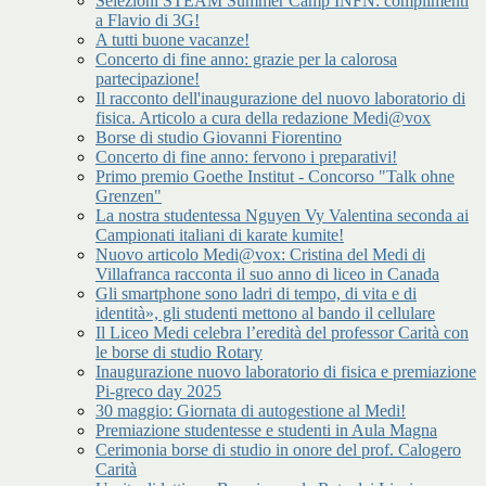
Selezioni STEAM Summer Camp INFN: complimenti
a Flavio di 3G!
A tutti buone vacanze!
Concerto di fine anno: grazie per la calorosa
partecipazione!
Il racconto dell'inaugurazione del nuovo laboratorio di
fisica. Articolo a cura della redazione Medi@vox
Borse di studio Giovanni Fiorentino
Concerto di fine anno: fervono i preparativi!
Primo premio Goethe Institut - Concorso "Talk ohne
Grenzen"
La nostra studentessa Nguyen Vy Valentina seconda ai
Campionati italiani di karate kumite!
Nuovo articolo Medi@vox: Cristina del Medi di
Villafranca racconta il suo anno di liceo in Canada
Gli smartphone sono ladri di tempo, di vita e di
identità», gli studenti mettono al bando il cellulare
Il Liceo Medi celebra l’eredità del professor Carità con
le borse di studio Rotary
Inaugurazione nuovo laboratorio di fisica e premiazione
Pi-greco day 2025
30 maggio: Giornata di autogestione al Medi!
Premiazione studentesse e studenti in Aula Magna
Cerimonia borse di studio in onore del prof. Calogero
Carità