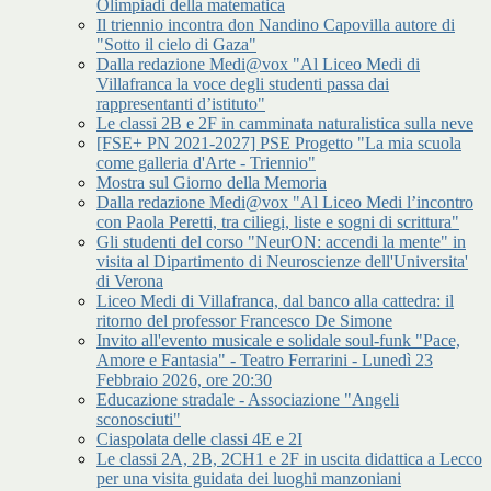
Olimpiadi della matematica
Il triennio incontra don Nandino Capovilla autore di
"Sotto il cielo di Gaza"
Dalla redazione Medi@vox "Al Liceo Medi di
Villafranca la voce degli studenti passa dai
rappresentanti d’istituto"
Le classi 2B e 2F in camminata naturalistica sulla neve
[FSE+ PN 2021-2027] PSE Progetto "La mia scuola
come galleria d'Arte - Triennio"
Mostra sul Giorno della Memoria
Dalla redazione Medi@vox "Al Liceo Medi l’incontro
con Paola Peretti, tra ciliegi, liste e sogni di scrittura"
Gli studenti del corso "NeurON: accendi la mente" in
visita al Dipartimento di Neuroscienze dell'Universita'
di Verona
Liceo Medi di Villafranca, dal banco alla cattedra: il
ritorno del professor Francesco De Simone
Invito all'evento musicale e solidale soul-funk "Pace,
Amore e Fantasia" - Teatro Ferrarini - Lunedì 23
Febbraio 2026, ore 20:30
Educazione stradale - Associazione "Angeli
sconosciuti"
Ciaspolata delle classi 4E e 2I
Le classi 2A, 2B, 2CH1 e 2F in uscita didattica a Lecco
per una visita guidata dei luoghi manzoniani