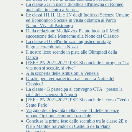
La classe 2G in uscita didattica all'insegna di Romeo
and Juliet in centro a Verona
Le classi 1H,1I, 1L e 1N degli Indirizzi Scienze Umane
ed Economico Sociale in visita didattica al Parco
Natura Viva di Pastrengo
Dalla redazione Medi@vox Plauto incanta il Medi:
successone delle Menecme alla Notte del Classico
La classe 2D dell'indirizzo linguistico in stage
linguistico-culturale a Nizza
Il nostro liceo scende in pista alle Olimpiadi della
Danza
[FSE+ PN 2021-2027] PSE Si conclude il progetto "La
vita non si sceglie, si vive"
Alla scoperta delle istituzioni a Venezia
Grazie per aver partecipato alla nostra Notte del
Classico!
La classe 4G partecipa al convegno CTA+ presso la
città della scienza di Napoli
[FSE+ PN 2021-2027] PSE Si conclude il corso "Vedo
Sento Parlo"
Viaggio della legalità della classe 4L delle Scienze
umane Opzione economico-sociale
Conclusa la prima fase dello scambio tra la classe 2E e
l'IES Matilde Salvador di Castelló de la Plana
(Valencia)