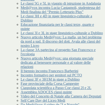
Le classi 5G e 5L in viaggio di istruzione in Andalusia
Medi@vox incontra Lucia Castagnoli, studentessa del
Medi finalista del “Premio Letterario Plus”
Le classi 3H e 4D in stage linguistico-culturale a
Dublino
Educazione finanziaria per le classi terze, quarte e
quinte
Le classi 3I e 3L in stage linguistico-culturale a Dublino
Nuovo articolo Medi@vox: La mafia, un bel problema
da nord a sud. Il discorso del dott. Ayala alle classi del
nostro Liceo
La classe 3A partecipa al progetto San Francesco e
l'ecologia
Nuovo articolo Medi@vox: una giornata speciale
dedicata al benessere personale e al valore delle
relazioni
Il biennio incontra Francesco Barberini
Incontro formativo per genitori sul PCTO
Le classi 3F e 3H1M in stage a Dublino
Fase provinciale della Corsa Campestre
Ciaspolata scientifica a Passo Coe classi 2I e 2L
Assemblea ADOCES classi quinte
Video del Concerto di Natale alla Camera dei Deputati
Self Care Day del Liceo Medi
Da Medi@vox il video de "Le Nuvole"