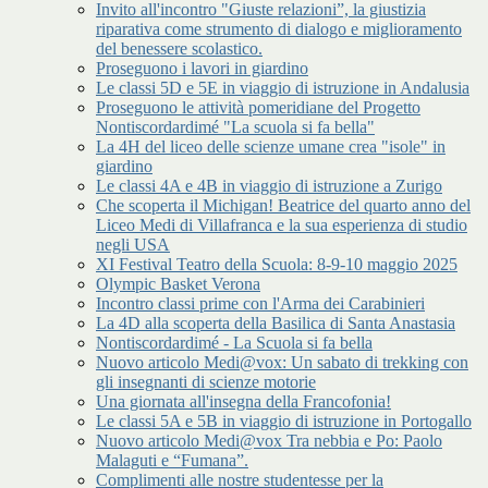
Invito all'incontro "Giuste relazioni”, la giustizia
riparativa come strumento di dialogo e miglioramento
del benessere scolastico.
Proseguono i lavori in giardino
Le classi 5D e 5E in viaggio di istruzione in Andalusia
Proseguono le attività pomeridiane del Progetto
Nontiscordardimé "La scuola si fa bella"
La 4H del liceo delle scienze umane crea "isole" in
giardino
Le classi 4A e 4B in viaggio di istruzione a Zurigo
Che scoperta il Michigan! Beatrice del quarto anno del
Liceo Medi di Villafranca e la sua esperienza di studio
negli USA
XI Festival Teatro della Scuola: 8-9-10 maggio 2025
Olympic Basket Verona
Incontro classi prime con l'Arma dei Carabinieri
La 4D alla scoperta della Basilica di Santa Anastasia
Nontiscordardimé - La Scuola si fa bella
Nuovo articolo Medi@vox: Un sabato di trekking con
gli insegnanti di scienze motorie
Una giornata all'insegna della Francofonia!
Le classi 5A e 5B in viaggio di istruzione in Portogallo
Nuovo articolo Medi@vox Tra nebbia e Po: Paolo
Malaguti e “Fumana”.
Complimenti alle nostre studentesse per la