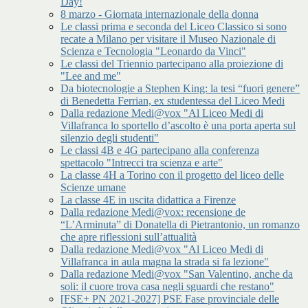
Day!
8 marzo - Giornata internazionale della donna
Le classi prima e seconda del Liceo Classico si sono
recate a Milano per visitare il Museo Nazionale di
Scienza e Tecnologia "Leonardo da Vinci"
Le classi del Triennio partecipano alla proiezione di
"Lee and me"
Da biotecnologie a Stephen King: la tesi “fuori genere”
di Benedetta Ferrian, ex studentessa del Liceo Medi
Dalla redazione Medi@vox "Al Liceo Medi di
Villafranca lo sportello d’ascolto è una porta aperta sul
silenzio degli studenti"
Le classi 4B e 4G partecipano alla conferenza
spettacolo "Intrecci tra scienza e arte"
La classe 4H a Torino con il progetto del liceo delle
Scienze umane
La classe 4E in uscita didattica a Firenze
Dalla redazione Medi@vox: recensione de
“L’Arminuta” di Donatella di Pietrantonio, un romanzo
che apre riflessioni sull’attualità
Dalla redazione Medi@vox "Al Liceo Medi di
Villafranca in aula magna la strada si fa lezione"
Dalla redazione Medi@vox "San Valentino, anche da
soli: il cuore trova casa negli sguardi che restano"
[FSE+ PN 2021-2027] PSE Fase provinciale delle