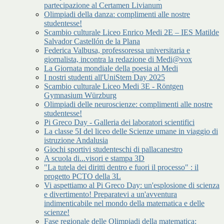
partecipazione al Certamen Livianum
Olimpiadi della danza: complimenti alle nostre
studentesse!
Scambio culturale Liceo Enrico Medi 2E – IES Matilde
Salvador Castellón de la Plana
Federica Valbusa, professoressa universitaria e
giornalista, incontra la redazione di Medi@vox
La Giornata mondiale della poesia al Medi
I nostri studenti all'UniStem Day 2025
Scambio culturale Liceo Medi 3E - Röntgen
Gymnasium Würzburg
Olimpiadi delle neuroscienze: complimenti alle nostre
studentesse!
Pi Greco Day - Galleria dei laboratori scientifici
La classe 5I del liceo delle Scienze umane in viaggio di
istruzione Andalusia
Giochi sportivi studenteschi di pallacanestro
A scuola di...visori e stampa 3D
"La tutela dei diritti dentro e fuori il processo" : il
progetto PCTO della 3L
Vi aspettiamo al Pi Greco Day: un'esplosione di scienza
e divertimento! Preparatevi a un'avventura
indimenticabile nel mondo della matematica e delle
scienze!
Fase regionale delle Olimpiadi della matematica: