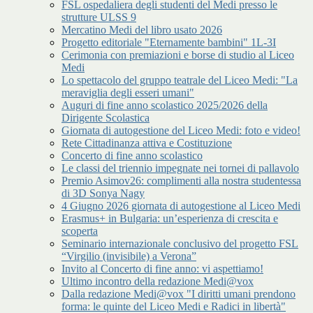
FSL ospedaliera degli studenti del Medi presso le
strutture ULSS 9
Mercatino Medi del libro usato 2026
Progetto editoriale "Eternamente bambini" 1L-3I
Cerimonia con premiazioni e borse di studio al Liceo
Medi
Lo spettacolo del gruppo teatrale del Liceo Medi: "La
meraviglia degli esseri umani"
Auguri di fine anno scolastico 2025/2026 della
Dirigente Scolastica
Giornata di autogestione del Liceo Medi: foto e video!
Rete Cittadinanza attiva e Costituzione
Concerto di fine anno scolastico
Le classi del triennio impegnate nei tornei di pallavolo
Premio Asimov26: complimenti alla nostra studentessa
di 3D Sonya Nagy
4 Giugno 2026 giornata di autogestione al Liceo Medi
Erasmus+ in Bulgaria: un’esperienza di crescita e
scoperta
Seminario internazionale conclusivo del progetto FSL
“Virgilio (invisibile) a Verona”
Invito al Concerto di fine anno: vi aspettiamo!
Ultimo incontro della redazione Medi@vox
Dalla redazione Medi@vox "I diritti umani prendono
forma: le quinte del Liceo Medi e Radici in libertà"