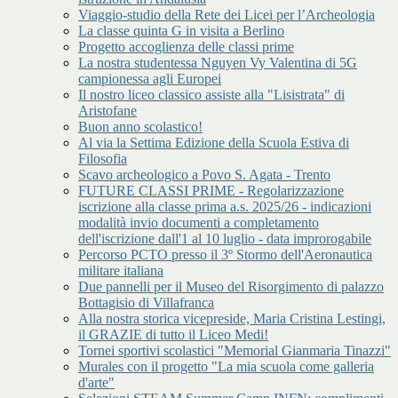
Viaggio-studio della Rete dei Licei per l’Archeologia
La classe quinta G in visita a Berlino
Progetto accoglienza delle classi prime
La nostra studentessa Nguyen Vy Valentina di 5G
campionessa agli Europei
Il nostro liceo classico assiste alla "Lisistrata" di
Aristofane
Buon anno scolastico!
Al via la Settima Edizione della Scuola Estiva di
Filosofia
Scavo archeologico a Povo S. Agata - Trento
FUTURE CLASSI PRIME - Regolarizzazione
iscrizione alla classe prima a.s. 2025/26 - indicazioni
modalità invio documenti a completamento
dell'iscrizione dall'1 al 10 luglio - data improrogabile
Percorso PCTO presso il 3º Stormo dell'Aeronautica
militare italiana
Due pannelli per il Museo del Risorgimento di palazzo
Bottagisio di Villafranca
Alla nostra storica vicepreside, Maria Cristina Lestingi,
il GRAZIE di tutto il Liceo Medi!
Tornei sportivi scolastici "Memorial Gianmaria Tinazzi"
Murales con il progetto "La mia scuola come galleria
d'arte"