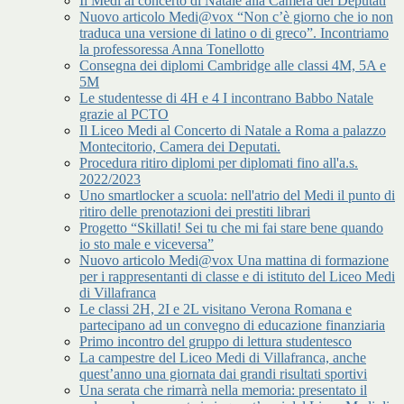
Il Medi al concerto di Natale alla Camera dei Deputati
Nuovo articolo Medi@vox “Non c’è giorno che io non
traduca una versione di latino o di greco”. Incontriamo
la professoressa Anna Tonellotto
Consegna dei diplomi Cambridge alle classi 4M, 5A e
5M
Le studentesse di 4H e 4 I incontrano Babbo Natale
grazie al PCTO
Il Liceo Medi al Concerto di Natale a Roma a palazzo
Montecitorio, Camera dei Deputati.
Procedura ritiro diplomi per diplomati fino all'a.s.
2022/2023
Uno smartlocker a scuola: nell'atrio del Medi il punto di
ritiro delle prenotazioni dei prestiti librari
Progetto “Skillati! Sei tu che mi fai stare bene quando
io sto male e viceversa”
Nuovo articolo Medi@vox Una mattina di formazione
per i rappresentanti di classe e di istituto del Liceo Medi
di Villafranca
Le classi 2H, 2I e 2L visitano Verona Romana e
partecipano ad un convegno di educazione finanziaria
Primo incontro del gruppo di lettura studentesco
La campestre del Liceo Medi di Villafranca, anche
quest’anno una giornata dai grandi risultati sportivi
Una serata che rimarrà nella memoria: presentato il