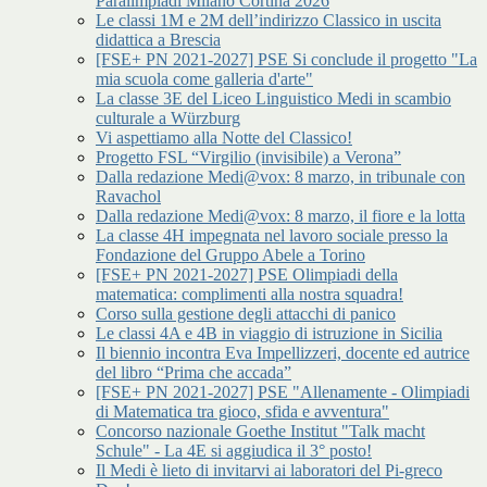
Paralimpiadi Milano Cortina 2026
Le classi 1M e 2M dell’indirizzo Classico in uscita
didattica a Brescia
[FSE+ PN 2021-2027] PSE Si conclude il progetto "La
mia scuola come galleria d'arte"
La classe 3E del Liceo Linguistico Medi in scambio
culturale a Würzburg
Vi aspettiamo alla Notte del Classico!
Progetto FSL “Virgilio (invisibile) a Verona”
Dalla redazione Medi@vox: 8 marzo, in tribunale con
Ravachol
Dalla redazione Medi@vox: 8 marzo, il fiore e la lotta
La classe 4H impegnata nel lavoro sociale presso la
Fondazione del Gruppo Abele a Torino
[FSE+ PN 2021-2027] PSE Olimpiadi della
matematica: complimenti alla nostra squadra!
Corso sulla gestione degli attacchi di panico
Le classi 4A e 4B in viaggio di istruzione in Sicilia
Il biennio incontra Eva Impellizzeri, docente ed autrice
del libro “Prima che accada”
[FSE+ PN 2021-2027] PSE "Allenamente - Olimpiadi
di Matematica tra gioco, sfida e avventura"
Concorso nazionale Goethe Institut "Talk macht
Schule" - La 4E si aggiudica il 3° posto!
Il Medi è lieto di invitarvi ai laboratori del Pi-greco