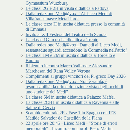
Gymnasium Würzburg
Le classi 2G e 2H in visita didattica a Padova
Dalla redazione Medi@vox: "Al Liceo Medi di
Villafranca nasce MetaLibro"
La classe terza H in uscita didattica presso la comunità
di Emmaus
Invito al XII Festival del Teatro della Scuola
La classe 1G in uscita didattica a Trento
Dalla redazione Medi@vox "Dantedì al Liceo Medi,
sessantadue sguardi accendono la Commedia nell’atrio"
Le classi 1M e 2M in uscita didattica a Torcello e
Burano
Il biennio incontra Marco Valbusa e Alessandro
Marchesan del Rana Volley Verona
Complimenti ai gruppi vincitori del Pi-greco Day 2026
Dalla redazione Medi@vox "Non è vanità, è
responsabilità: la prima donazione vista dagli occhi di
uno studente del Medi"
La classe 5M in uscita didattica a Palazzo Maffei
La classe 2CH1 in uscita didattica a Ravenna e alle
Saline di Cervia
Scambio culturale 2E - Fase 1 in Spagna con IES
Matilde Salvador de Castellón de la Plana
22 aprile ore 20:45 - Liceo Medi - "Storie di errori
memorabili" - Incontro con il prof. Piero Martin