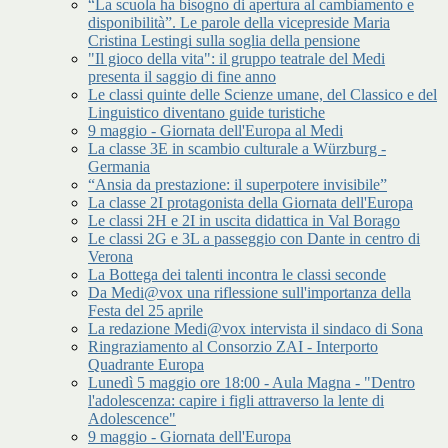
“La scuola ha bisogno di apertura al cambiamento e
disponibilità”. Le parole della vicepreside Maria
Cristina Lestingi sulla soglia della pensione
"Il gioco della vita": il gruppo teatrale del Medi
presenta il saggio di fine anno
Le classi quinte delle Scienze umane, del Classico e del
Linguistico diventano guide turistiche
9 maggio - Giornata dell'Europa al Medi
La classe 3E in scambio culturale a Würzburg -
Germania
“Ansia da prestazione: il superpotere invisibile”
La classe 2I protagonista della Giornata dell'Europa
Le classi 2H e 2I in uscita didattica in Val Borago
Le classi 2G e 3L a passeggio con Dante in centro di
Verona
La Bottega dei talenti incontra le classi seconde
Da Medi@vox una riflessione sull'importanza della
Festa del 25 aprile
La redazione Medi@vox intervista il sindaco di Sona
Ringraziamento al Consorzio ZAI - Interporto
Quadrante Europa
Lunedì 5 maggio ore 18:00 - Aula Magna - "Dentro
l'adolescenza: capire i figli attraverso la lente di
Adolescence"
9 maggio - Giornata dell'Europa