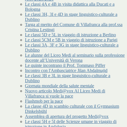
Le classi 4A e 4B in visita didattica alla Ducati e a
Bologna
Le classi 3H, 3I e 4D in stage linguistico-culturale a
Dublino
Targa al merito del Comune di Villafranca alla prof.ssa
Cristina Lestingi
Le classi 5D e 5L in viaggio di istruzione a Berlino
Le classi 5CM e 5B in viaggio di istruzione a Parigi
Le classi 3A, 3F e 3G in stage linguistico-culturale a
Dublino
Le alunne del Liceo Medi al seminario sulla professione
docente all’Università di Verona
Le quinte incontrano il Prof. Tommaso Piffer
Incontro con l'Ambasciatrice Jilan Abdalmajid
Le classi 3B e 3L in stage linguistico-culturale a
Dublino
Giornata mondiale della salute mentale
Nuovo articolo Medi@vox Al Liceo Medi di
Villafranca si vuole la pace
Flashmob per la pace
La classe 4D in scambio culturale con il Gymnasium
Dinkelsbühl
Assemblea di apertura del progetto Medi@vox
Le classi 5H e 5I delle Scienze umane in viaggio di
istruzione in Andalusia