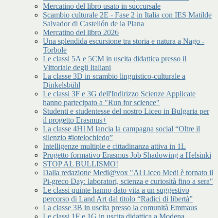
Mercatino del libro usato in succursale
Scambio culturale 2E - Fase 2 in Italia con IES Matilde
Salvador di Castellón de la Plana
Mercatino del libro 2026
Una splendida escursione tra storia e natura a Nago -
Torbole
Le classi 5A e 5CM in uscita didattica presso il
Vittoriale degli Italiani
La classe 3D in scambio linguistico-culturale a
Dinkelsbühl
Le classi 3F e 3G dell'Indirizzo Scienze Applicate
hanno partecipato a "Run for science"
Studenti e studentesse del nostro Liceo in Bulgaria per
il progetto Erasmus+
La classe 4H1M lancia la campagna social “Oltre il
silenzio #iotelochiedo”
Intelligenze multiple e cittadinanza attiva in 1L
Progetto formativo Erasmus Job Shadowing a Helsinki
STOP AL BULLISMO!
Dalla redazione Medi@vox "Al Liceo Medi è tornato il
Pi-greco Day: laboratori, scienza e curiosità fino a sera"
Le classi quinte hanno dato vita a un suggestivo
percorso di Land Art dal titolo “Radici di libertà”
La classe 3B in uscita presso la comunità Emmaus
Le classi 1F e 1G in uscita didattica a Modena