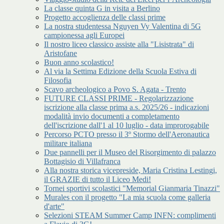
La classe quinta G in visita a Berlino
Progetto accoglienza delle classi prime
La nostra studentessa Nguyen Vy Valentina di 5G
campionessa agli Europei
Il nostro liceo classico assiste alla "Lisistrata" di
Aristofane
Buon anno scolastico!
Al via la Settima Edizione della Scuola Estiva di
Filosofia
Scavo archeologico a Povo S. Agata - Trento
FUTURE CLASSI PRIME - Regolarizzazione
iscrizione alla classe prima a.s. 2025/26 - indicazioni
modalità invio documenti a completamento
dell'iscrizione dall'1 al 10 luglio - data improrogabile
Percorso PCTO presso il 3º Stormo dell'Aeronautica
militare italiana
Due pannelli per il Museo del Risorgimento di palazzo
Bottagisio di Villafranca
Alla nostra storica vicepreside, Maria Cristina Lestingi,
il GRAZIE di tutto il Liceo Medi!
Tornei sportivi scolastici "Memorial Gianmaria Tinazzi"
Murales con il progetto "La mia scuola come galleria
d'arte"
Selezioni STEAM Summer Camp INFN: complimenti