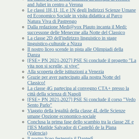
and Juliet in centro a Verona
Le classi 1H,1I, 1L e 1N degli Indirizzi Scienze Umane
ed Economico Sociale in visita didattica al Parco
Natura Viva di Pastrengo
Dalla redazione Medi@vox Plauto incanta il Medi:
successone delle Menecme alla Notte del Classico
La classe 2D dell'indirizzo linguistico in stage
linguistico-culturale a Nizza
Il nostro liceo scende in pista alle Olimpiadi della
Danza
[FSE+ PN 2021-2027] PSE Si conclude il progetto "La
vita non si sceglie, si vive"
Alla scoperta delle istituzioni a Venezia
Grazie per aver partecipato alla nostra Notte del
Classico!
La classe 4G partecipa al convegno CTA+ presso la
città della scienza di Napoli
[FSE+ PN 2021-2027] PSE Si conclude il corso "Vedo
Sento Parlo"
Viaggio della legalità della classe 4L delle Scienze
umane Opzione economico-sociale
Conclusa la prima fase dello scambio tra la classe 2E e
l'IES Matilde Salvador di Castelló de la Plana
(Valencia)
Il nostro liceo festeggia il Dantedì