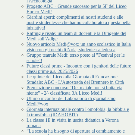
l'Archeologia
Progetto ABC - Grande successo per la 5F del Liceo
Enrico Medi!
Giardini aperti: complimenti ai nostri studenti e alle
nostre studentesse che hanno collaborato a questa bella
iniziativa!
Rafting e risate: un team di docenti e la Dirigente del
Medi sull’Adige
Nuovo articolo Medi@vox: un anno scolastico in Italia
visto con gli occhi di Nola, studentessa tedesca
Gruppo teatrale Medi: terzo posto al "Festival per le
scuole"!
Future classi prime - Incontro con i genitori delle future
classi prime a.s. 2025/2026
Le quinte del Liceo alla Giornata di Educazione
Stradale: ABC - L'Autostrada del Brennero in Città
Premiazione concorso "Del maiale non si butta via
niente" - 2^ classificata 3A Liceo Medi!
Ultimo incontro del Laboratorio di giornalismo
Medi@vox
Giornata internazionale contro l'omofobia, la bifobia e
la transfobia (IDAHOBIT)
La classe 1E in visita in uscita didattica a Verona
romana
“La scuola ha bisogno di apertura al cambiamento e