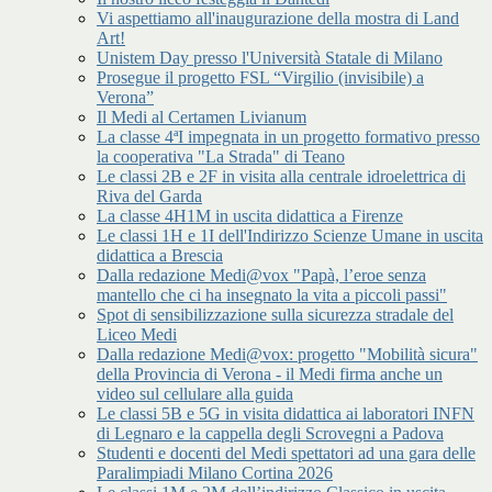
Vi aspettiamo all'inaugurazione della mostra di Land
Art!
Unistem Day presso l'Università Statale di Milano
Prosegue il progetto FSL “Virgilio (invisibile) a
Verona”
Il Medi al Certamen Livianum
La classe 4ªI impegnata in un progetto formativo presso
la cooperativa "La Strada" di Teano
Le classi 2B e 2F in visita alla centrale idroelettrica di
Riva del Garda
La classe 4H1M in uscita didattica a Firenze
Le classi 1H e 1I dell'Indirizzo Scienze Umane in uscita
didattica a Brescia
Dalla redazione Medi@vox "Papà, l’eroe senza
mantello che ci ha insegnato la vita a piccoli passi"
Spot di sensibilizzazione sulla sicurezza stradale del
Liceo Medi
Dalla redazione Medi@vox: progetto "Mobilità sicura"
della Provincia di Verona - il Medi firma anche un
video sul cellulare alla guida
Le classi 5B e 5G in visita didattica ai laboratori INFN
di Legnaro e la cappella degli Scrovegni a Padova
Studenti e docenti del Medi spettatori ad una gara delle
Paralimpiadi Milano Cortina 2026