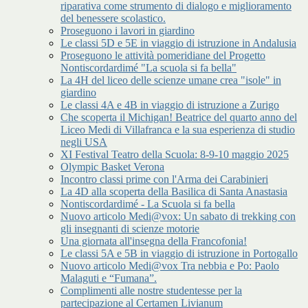
riparativa come strumento di dialogo e miglioramento
del benessere scolastico.
Proseguono i lavori in giardino
Le classi 5D e 5E in viaggio di istruzione in Andalusia
Proseguono le attività pomeridiane del Progetto
Nontiscordardimé "La scuola si fa bella"
La 4H del liceo delle scienze umane crea "isole" in
giardino
Le classi 4A e 4B in viaggio di istruzione a Zurigo
Che scoperta il Michigan! Beatrice del quarto anno del
Liceo Medi di Villafranca e la sua esperienza di studio
negli USA
XI Festival Teatro della Scuola: 8-9-10 maggio 2025
Olympic Basket Verona
Incontro classi prime con l'Arma dei Carabinieri
La 4D alla scoperta della Basilica di Santa Anastasia
Nontiscordardimé - La Scuola si fa bella
Nuovo articolo Medi@vox: Un sabato di trekking con
gli insegnanti di scienze motorie
Una giornata all'insegna della Francofonia!
Le classi 5A e 5B in viaggio di istruzione in Portogallo
Nuovo articolo Medi@vox Tra nebbia e Po: Paolo
Malaguti e “Fumana”.
Complimenti alle nostre studentesse per la
partecipazione al Certamen Livianum