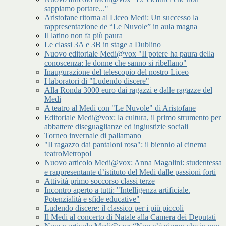
sappiamo portare..."
Aristofane ritorna al Liceo Medi: Un successo la
rappresentazione de “Le Nuvole” in aula magna
Il latino non fa più paura
Le classi 3A e 3B in stage a Dublino
Nuovo editoriale Medi@vox "Il potere ha paura della
conoscenza: le donne che sanno si ribellano"
Inaugurazione del telescopio del nostro Liceo
I laboratori di "Ludendo discere"
Alla Ronda 3000 euro dai ragazzi e dalle ragazze del
Medi
A teatro al Medi con "Le Nuvole" di Aristofane
Editoriale Medi@vox: la cultura, il primo strumento per
abbattere diseguaglianze ed ingiustizie sociali
Torneo invernale di pallamano
"Il ragazzo dai pantaloni rosa": il biennio al cinema
teatroMetropol
Nuovo articolo Medi@vox: Anna Magalini: studentessa
e rappresentante d’istituto del Medi dalle passioni forti
Attività primo soccorso classi terze
Incontro aperto a tutti: "Intelligenza artificiale.
Potenzialità e sfide educative"
Ludendo discere: il classico per i più piccoli
Il Medi al concerto di Natale alla Camera dei Deputati