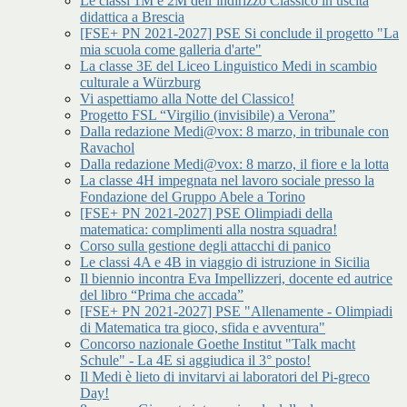
Le classi 1M e 2M dell’indirizzo Classico in uscita
didattica a Brescia
[FSE+ PN 2021-2027] PSE Si conclude il progetto "La
mia scuola come galleria d'arte"
La classe 3E del Liceo Linguistico Medi in scambio
culturale a Würzburg
Vi aspettiamo alla Notte del Classico!
Progetto FSL “Virgilio (invisibile) a Verona”
Dalla redazione Medi@vox: 8 marzo, in tribunale con
Ravachol
Dalla redazione Medi@vox: 8 marzo, il fiore e la lotta
La classe 4H impegnata nel lavoro sociale presso la
Fondazione del Gruppo Abele a Torino
[FSE+ PN 2021-2027] PSE Olimpiadi della
matematica: complimenti alla nostra squadra!
Corso sulla gestione degli attacchi di panico
Le classi 4A e 4B in viaggio di istruzione in Sicilia
Il biennio incontra Eva Impellizzeri, docente ed autrice
del libro “Prima che accada”
[FSE+ PN 2021-2027] PSE "Allenamente - Olimpiadi
di Matematica tra gioco, sfida e avventura"
Concorso nazionale Goethe Institut "Talk macht
Schule" - La 4E si aggiudica il 3° posto!
Il Medi è lieto di invitarvi ai laboratori del Pi-greco
Day!