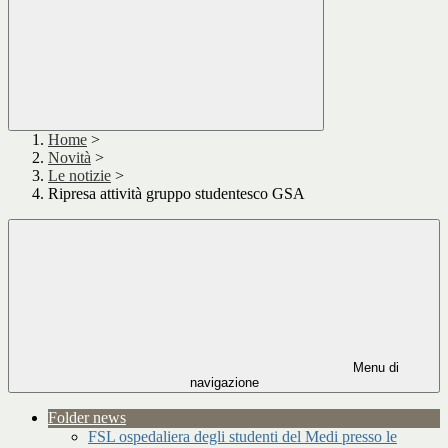
Home
>
Novità
>
Le notizie
>
Ripresa attività gruppo studentesco GSA
Menu di
navigazione
Folder news
FSL ospedaliera degli studenti del Medi presso le