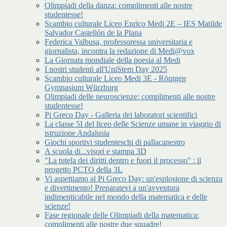
Olimpiadi della danza: complimenti alle nostre
studentesse!
Scambio culturale Liceo Enrico Medi 2E – IES Matilde
Salvador Castellón de la Plana
Federica Valbusa, professoressa universitaria e
giornalista, incontra la redazione di Medi@vox
La Giornata mondiale della poesia al Medi
I nostri studenti all'UniStem Day 2025
Scambio culturale Liceo Medi 3E - Röntgen
Gymnasium Würzburg
Olimpiadi delle neuroscienze: complimenti alle nostre
studentesse!
Pi Greco Day - Galleria dei laboratori scientifici
La classe 5I del liceo delle Scienze umane in viaggio di
istruzione Andalusia
Giochi sportivi studenteschi di pallacanestro
A scuola di...visori e stampa 3D
"La tutela dei diritti dentro e fuori il processo" : il
progetto PCTO della 3L
Vi aspettiamo al Pi Greco Day: un'esplosione di scienza
e divertimento! Preparatevi a un'avventura
indimenticabile nel mondo della matematica e delle
scienze!
Fase regionale delle Olimpiadi della matematica:
complimenti alle nostre due squadre!