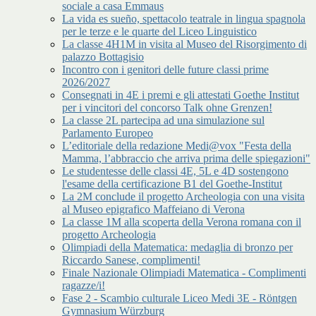
sociale a casa Emmaus
La vida es sueño, spettacolo teatrale in lingua spagnola
per le terze e le quarte del Liceo Linguistico
La classe 4H1M in visita al Museo del Risorgimento di
palazzo Bottagisio
Incontro con i genitori delle future classi prime
2026/2027
Consegnati in 4E i premi e gli attestati Goethe Institut
per i vincitori del concorso Talk ohne Grenzen!
La classe 2L partecipa ad una simulazione sul
Parlamento Europeo
L’editoriale della redazione Medi@vox "Festa della
Mamma, l’abbraccio che arriva prima delle spiegazioni"
Le studentesse delle classi 4E, 5L e 4D sostengono
l'esame della certificazione B1 del Goethe-Institut
La 2M conclude il progetto Archeologia con una visita
al Museo epigrafico Maffeiano di Verona
La classe 1M alla scoperta della Verona romana con il
progetto Archeologia
Olimpiadi della Matematica: medaglia di bronzo per
Riccardo Sanese, complimenti!
Finale Nazionale Olimpiadi Matematica - Complimenti
ragazze/i!
Fase 2 - Scambio culturale Liceo Medi 3E - Röntgen
Gymnasium Würzburg