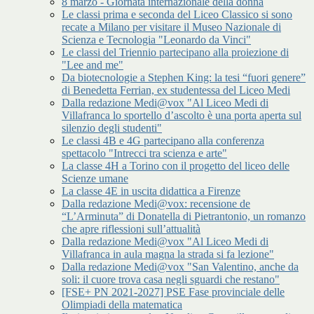
8 marzo - Giornata internazionale della donna
Le classi prima e seconda del Liceo Classico si sono
recate a Milano per visitare il Museo Nazionale di
Scienza e Tecnologia "Leonardo da Vinci"
Le classi del Triennio partecipano alla proiezione di
"Lee and me"
Da biotecnologie a Stephen King: la tesi “fuori genere”
di Benedetta Ferrian, ex studentessa del Liceo Medi
Dalla redazione Medi@vox "Al Liceo Medi di
Villafranca lo sportello d’ascolto è una porta aperta sul
silenzio degli studenti"
Le classi 4B e 4G partecipano alla conferenza
spettacolo "Intrecci tra scienza e arte"
La classe 4H a Torino con il progetto del liceo delle
Scienze umane
La classe 4E in uscita didattica a Firenze
Dalla redazione Medi@vox: recensione de
“L’Arminuta” di Donatella di Pietrantonio, un romanzo
che apre riflessioni sull’attualità
Dalla redazione Medi@vox "Al Liceo Medi di
Villafranca in aula magna la strada si fa lezione"
Dalla redazione Medi@vox "San Valentino, anche da
soli: il cuore trova casa negli sguardi che restano"
[FSE+ PN 2021-2027] PSE Fase provinciale delle
Olimpiadi della matematica