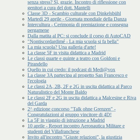
senza stress? Sì, grazie. Incontro di riflessione con
genitori a cura del dott. Mantelli
Classe 3D - Scambio culturale con Dinkelsbühl
Martedì 29 aprile - Giornata mondiale della Danza
Intercultura - Cerimonia di premiazione e consegna
pergamene
Dalla matita al PC: si conclude il corso di AutoCAD
"Nontiscordardimé - La mia scuola si fa bella"
La mia scuola? Una galleria d'arte!
La classe 5F in visita didattica a Madrid
Le classi quarte e quinte a teatro con Goldoni e
Pirandello
Quello in cui credo: il podcast di Medi@vox
La classe 3A partecipa al progetto San Francesco e
l'ecologia
Le classi 2A, 2B, 2F e 2G in uscita didattica al Parco
Naturalistico del Monte Baldo
Le classi 2F e 2G in uscita didattica a Malcesine e Riva
del Garda
2^ edizione concorso "Talk ohne Grenzen" -
Congratulazioni al gruppo vincitore di 4D!
La 5F in viaggio di istruzione a Madrid
10 aprile - Report incontro Aeronautica Militare e
studenti del Villafranchese
Invito all'incontro "Giuste relazioni”, la giustizia