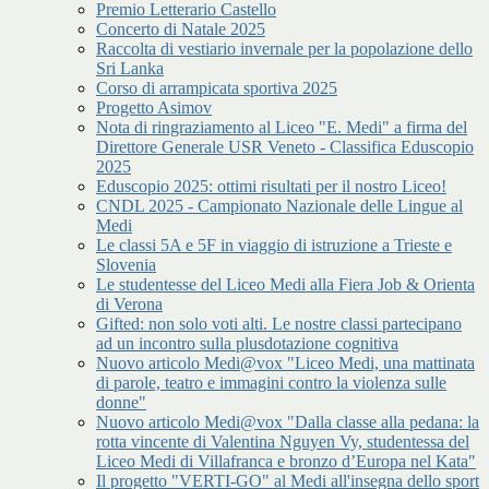
Premio Letterario Castello
Concerto di Natale 2025
Raccolta di vestiario invernale per la popolazione dello
Sri Lanka
Corso di arrampicata sportiva 2025
Progetto Asimov
Nota di ringraziamento al Liceo "E. Medi" a firma del
Direttore Generale USR Veneto - Classifica Eduscopio
2025
Eduscopio 2025: ottimi risultati per il nostro Liceo!
CNDL 2025 - Campionato Nazionale delle Lingue al
Medi
Le classi 5A e 5F in viaggio di istruzione a Trieste e
Slovenia
Le studentesse del Liceo Medi alla Fiera Job & Orienta
di Verona
Gifted: non solo voti alti. Le nostre classi partecipano
ad un incontro sulla plusdotazione cognitiva
Nuovo articolo Medi@vox "Liceo Medi, una mattinata
di parole, teatro e immagini contro la violenza sulle
donne"
Nuovo articolo Medi@vox "Dalla classe alla pedana: la
rotta vincente di Valentina Nguyen Vy, studentessa del
Liceo Medi di Villafranca e bronzo d’Europa nel Kata"
Il progetto "VERTI-GO" al Medi all'insegna dello sport