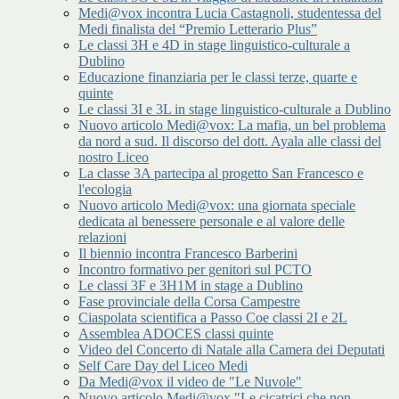
Medi@vox incontra Lucia Castagnoli, studentessa del
Medi finalista del “Premio Letterario Plus”
Le classi 3H e 4D in stage linguistico-culturale a
Dublino
Educazione finanziaria per le classi terze, quarte e
quinte
Le classi 3I e 3L in stage linguistico-culturale a Dublino
Nuovo articolo Medi@vox: La mafia, un bel problema
da nord a sud. Il discorso del dott. Ayala alle classi del
nostro Liceo
La classe 3A partecipa al progetto San Francesco e
l'ecologia
Nuovo articolo Medi@vox: una giornata speciale
dedicata al benessere personale e al valore delle
relazioni
Il biennio incontra Francesco Barberini
Incontro formativo per genitori sul PCTO
Le classi 3F e 3H1M in stage a Dublino
Fase provinciale della Corsa Campestre
Ciaspolata scientifica a Passo Coe classi 2I e 2L
Assemblea ADOCES classi quinte
Video del Concerto di Natale alla Camera dei Deputati
Self Care Day del Liceo Medi
Da Medi@vox il video de "Le Nuvole"
Nuovo articolo Medi@vox "Le cicatrici che non