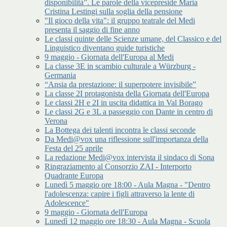
disponibilità”. Le parole della vicepreside Maria
Cristina Lestingi sulla soglia della pensione
"Il gioco della vita": il gruppo teatrale del Medi
presenta il saggio di fine anno
Le classi quinte delle Scienze umane, del Classico e del
Linguistico diventano guide turistiche
9 maggio - Giornata dell'Europa al Medi
La classe 3E in scambio culturale a Würzburg -
Germania
“Ansia da prestazione: il superpotere invisibile”
La classe 2I protagonista della Giornata dell'Europa
Le classi 2H e 2I in uscita didattica in Val Borago
Le classi 2G e 3L a passeggio con Dante in centro di
Verona
La Bottega dei talenti incontra le classi seconde
Da Medi@vox una riflessione sull'importanza della
Festa del 25 aprile
La redazione Medi@vox intervista il sindaco di Sona
Ringraziamento al Consorzio ZAI - Interporto
Quadrante Europa
Lunedì 5 maggio ore 18:00 - Aula Magna - "Dentro
l'adolescenza: capire i figli attraverso la lente di
Adolescence"
9 maggio - Giornata dell'Europa
Lunedì 12 maggio ore 18:30 - Aula Magna - Scuola