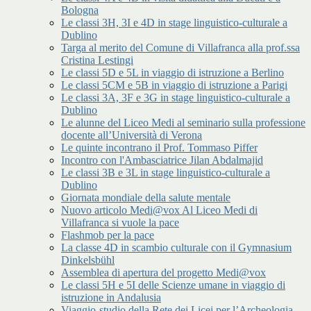
Bologna
Le classi 3H, 3I e 4D in stage linguistico-culturale a
Dublino
Targa al merito del Comune di Villafranca alla prof.ssa
Cristina Lestingi
Le classi 5D e 5L in viaggio di istruzione a Berlino
Le classi 5CM e 5B in viaggio di istruzione a Parigi
Le classi 3A, 3F e 3G in stage linguistico-culturale a
Dublino
Le alunne del Liceo Medi al seminario sulla professione
docente all’Università di Verona
Le quinte incontrano il Prof. Tommaso Piffer
Incontro con l'Ambasciatrice Jilan Abdalmajid
Le classi 3B e 3L in stage linguistico-culturale a
Dublino
Giornata mondiale della salute mentale
Nuovo articolo Medi@vox Al Liceo Medi di
Villafranca si vuole la pace
Flashmob per la pace
La classe 4D in scambio culturale con il Gymnasium
Dinkelsbühl
Assemblea di apertura del progetto Medi@vox
Le classi 5H e 5I delle Scienze umane in viaggio di
istruzione in Andalusia
Viaggio-studio della Rete dei Licei per l’Archeologia