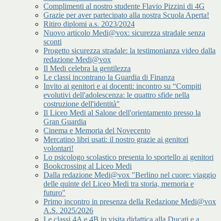
Complimenti al nostro studente Flavio Pizzini di 4G
Grazie per aver partecipato alla nostra Scuola Aperta!
Ritiro diplomi a.s. 2023/2024
Nuovo articolo Medi@vox: sicurezza stradale senza
sconti
Progetto sicurezza stradale: la testimonianza video dalla
redazione Medi@vox
Il Medi celebra la gentilezza
Le classi incontrano la Guardia di Finanza
Invito ai genitori e ai docenti: incontro su “Compiti
evolutivi dell'adolescenza: le quattro sfide nella
costruzione dell'identità"
Il Liceo Medi al Salone dell'orientamento presso la
Gran Guardia
Cinema e Memoria del Novecento
Mercatino libri usati: il nostro grazie ai genitori
volontari!
Lo psicologo scolastico presenta lo sportello ai genitori
Bookcrossing al Liceo Medi
Dalla redazione Medi@vox "Berlino nel cuore: viaggio
delle quinte del Liceo Medi tra storia, memoria e
futuro"
Primo incontro in presenza della Redazione Medi@vox
A.S. 2025/2026
Le classi 4A e 4B in visita didattica alla Ducati e a