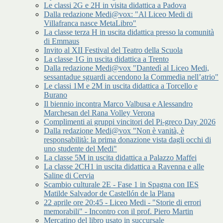
Le classi 2G e 2H in visita didattica a Padova
Dalla redazione Medi@vox: "Al Liceo Medi di
Villafranca nasce MetaLibro"
La classe terza H in uscita didattica presso la comunità
di Emmaus
Invito al XII Festival del Teatro della Scuola
La classe 1G in uscita didattica a Trento
Dalla redazione Medi@vox "Dantedì al Liceo Medi,
sessantadue sguardi accendono la Commedia nell’atrio"
Le classi 1M e 2M in uscita didattica a Torcello e
Burano
Il biennio incontra Marco Valbusa e Alessandro
Marchesan del Rana Volley Verona
Complimenti ai gruppi vincitori del Pi-greco Day 2026
Dalla redazione Medi@vox "Non è vanità, è
responsabilità: la prima donazione vista dagli occhi di
uno studente del Medi"
La classe 5M in uscita didattica a Palazzo Maffei
La classe 2CH1 in uscita didattica a Ravenna e alle
Saline di Cervia
Scambio culturale 2E - Fase 1 in Spagna con IES
Matilde Salvador de Castellón de la Plana
22 aprile ore 20:45 - Liceo Medi - "Storie di errori
memorabili" - Incontro con il prof. Piero Martin
Mercatino del libro usato in succursale