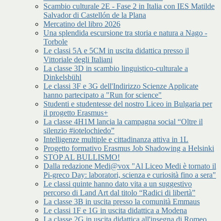
Scambio culturale 2E - Fase 2 in Italia con IES Matilde
Salvador di Castellón de la Plana
Mercatino del libro 2026
Una splendida escursione tra storia e natura a Nago -
Torbole
Le classi 5A e 5CM in uscita didattica presso il
Vittoriale degli Italiani
La classe 3D in scambio linguistico-culturale a
Dinkelsbühl
Le classi 3F e 3G dell'Indirizzo Scienze Applicate
hanno partecipato a "Run for science"
Studenti e studentesse del nostro Liceo in Bulgaria per
il progetto Erasmus+
La classe 4H1M lancia la campagna social “Oltre il
silenzio #iotelochiedo”
Intelligenze multiple e cittadinanza attiva in 1L
Progetto formativo Erasmus Job Shadowing a Helsinki
STOP AL BULLISMO!
Dalla redazione Medi@vox "Al Liceo Medi è tornato il
Pi-greco Day: laboratori, scienza e curiosità fino a sera"
Le classi quinte hanno dato vita a un suggestivo
percorso di Land Art dal titolo “Radici di libertà”
La classe 3B in uscita presso la comunità Emmaus
Le classi 1F e 1G in uscita didattica a Modena
La classe 2G in uscita didattica all'insegna di Romeo