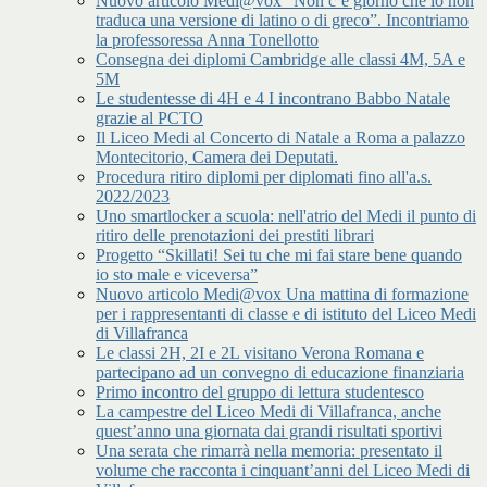
Nuovo articolo Medi@vox “Non c’è giorno che io non
traduca una versione di latino o di greco”. Incontriamo
la professoressa Anna Tonellotto
Consegna dei diplomi Cambridge alle classi 4M, 5A e
5M
Le studentesse di 4H e 4 I incontrano Babbo Natale
grazie al PCTO
Il Liceo Medi al Concerto di Natale a Roma a palazzo
Montecitorio, Camera dei Deputati.
Procedura ritiro diplomi per diplomati fino all'a.s.
2022/2023
Uno smartlocker a scuola: nell'atrio del Medi il punto di
ritiro delle prenotazioni dei prestiti librari
Progetto “Skillati! Sei tu che mi fai stare bene quando
io sto male e viceversa”
Nuovo articolo Medi@vox Una mattina di formazione
per i rappresentanti di classe e di istituto del Liceo Medi
di Villafranca
Le classi 2H, 2I e 2L visitano Verona Romana e
partecipano ad un convegno di educazione finanziaria
Primo incontro del gruppo di lettura studentesco
La campestre del Liceo Medi di Villafranca, anche
quest’anno una giornata dai grandi risultati sportivi
Una serata che rimarrà nella memoria: presentato il
volume che racconta i cinquant’anni del Liceo Medi di