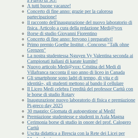
a Flavio di 3G!
A tutti buone vacanze!
Concerto di fine anno: grazie per la calorosa
partecipazione!
Il racconto dell'inaugurazione del nuovo laboratorio di
fisica. Articolo a cura della redazione Medi@vox
Borse di studio Giovanni Fiorentino
Concerto di fine anno: fervono i preparativi!
Primo premio Goethe Institut - Concorso "Talk ohne
Grenzen"
La nostra studentessa Nguyen Vy Valentina seconda ai
Campionati italiani di karate kumite!
Nuovo articolo Medi@vox: Cristina del Medi di
Villafranca racconta il suo anno di liceo in Canada
Gli smartphone sono ladri di tempo, di vita e di
identità», gli studenti mettono al bando il cellulare
Il Liceo Medi celebra l’eredità del professor Carità con
le borse di studio Rotary
Inaugurazione nuovo laboratorio di fisica e premiazione
Pi-greco day 2025
30 maggio: Giornata di autogestione al Medi!
Premiazione studentesse e studenti in Aula Magna
Cerimonia borse di studio in onore del prof. Calogero
Carità
Uscita didattica a Brescia con la Rete dei Licei per