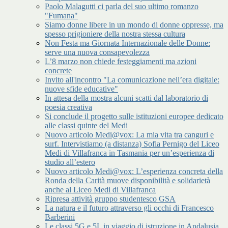
Paolo Malagutti ci parla del suo ultimo romanzo
"Fumana"
Siamo donne libere in un mondo di donne oppresse, ma
spesso prigioniere della nostra stessa cultura
Non Festa ma Giornata Internazionale delle Donne:
serve una nuova consapevolezza
L’8 marzo non chiede festeggiamenti ma azioni
concrete
Invito all'incontro "La comunicazione nell’era digitale:
nuove sfide educative"
In attesa della mostra alcuni scatti dal laboratorio di
poesia creativa
Si conclude il progetto sulle istituzioni europee dedicato
alle classi quinte del Medi
Nuovo articolo Medi@vox: La mia vita tra canguri e
surf. Intervistiamo (a distanza) Sofia Pernigo del Liceo
Medi di Villafranca in Tasmania per un’esperienza di
studio all’estero
Nuovo articolo Medi@vox: L’esperienza concreta della
Ronda della Carità muove disponibilità e solidarietà
anche al Liceo Medi di Villafranca
Ripresa attività gruppo studentesco GSA
La natura e il futuro attraverso gli occhi di Francesco
Barberini
Le classi 5G e 5L in viaggio di istruzione in Andalusia