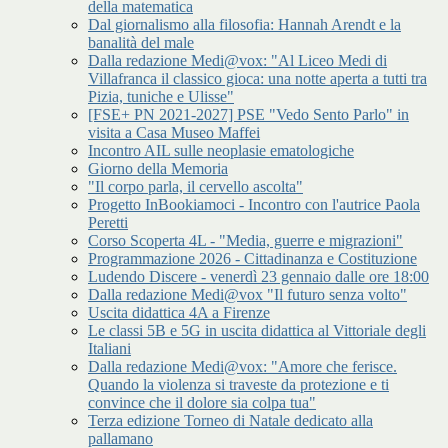
della matematica
Dal giornalismo alla filosofia: Hannah Arendt e la
banalità del male
Dalla redazione Medi@vox: "Al Liceo Medi di
Villafranca il classico gioca: una notte aperta a tutti tra
Pizia, tuniche e Ulisse"
[FSE+ PN 2021-2027] PSE "Vedo Sento Parlo" in
visita a Casa Museo Maffei
Incontro AIL sulle neoplasie ematologiche
Giorno della Memoria
"Il corpo parla, il cervello ascolta"
Progetto InBookiamoci - Incontro con l'autrice Paola
Peretti
Corso Scoperta 4L - "Media, guerre e migrazioni"
Programmazione 2026 - Cittadinanza e Costituzione
Ludendo Discere - venerdì 23 gennaio dalle ore 18:00
Dalla redazione Medi@vox "Il futuro senza volto"
Uscita didattica 4A a Firenze
Le classi 5B e 5G in uscita didattica al Vittoriale degli
Italiani
Dalla redazione Medi@vox: "Amore che ferisce.
Quando la violenza si traveste da protezione e ti
convince che il dolore sia colpa tua"
Terza edizione Torneo di Natale dedicato alla
pallamano