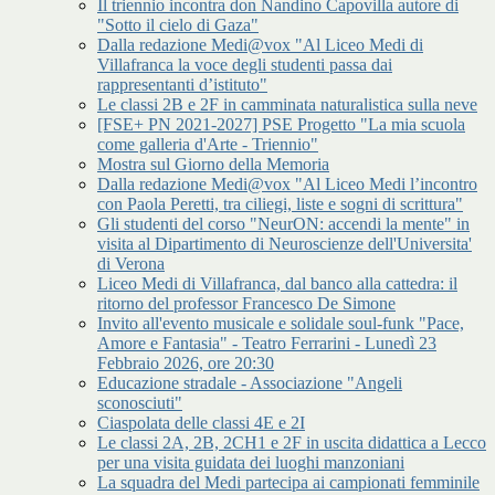
Il triennio incontra don Nandino Capovilla autore di
"Sotto il cielo di Gaza"
Dalla redazione Medi@vox "Al Liceo Medi di
Villafranca la voce degli studenti passa dai
rappresentanti d’istituto"
Le classi 2B e 2F in camminata naturalistica sulla neve
[FSE+ PN 2021-2027] PSE Progetto "La mia scuola
come galleria d'Arte - Triennio"
Mostra sul Giorno della Memoria
Dalla redazione Medi@vox "Al Liceo Medi l’incontro
con Paola Peretti, tra ciliegi, liste e sogni di scrittura"
Gli studenti del corso "NeurON: accendi la mente" in
visita al Dipartimento di Neuroscienze dell'Universita'
di Verona
Liceo Medi di Villafranca, dal banco alla cattedra: il
ritorno del professor Francesco De Simone
Invito all'evento musicale e solidale soul-funk "Pace,
Amore e Fantasia" - Teatro Ferrarini - Lunedì 23
Febbraio 2026, ore 20:30
Educazione stradale - Associazione "Angeli
sconosciuti"
Ciaspolata delle classi 4E e 2I
Le classi 2A, 2B, 2CH1 e 2F in uscita didattica a Lecco
per una visita guidata dei luoghi manzoniani
La squadra del Medi partecipa ai campionati femminile