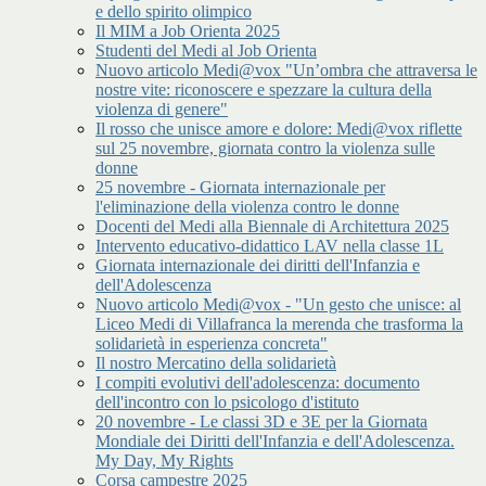
e dello spirito olimpico
Il MIM a Job Orienta 2025
Studenti del Medi al Job Orienta
Nuovo articolo Medi@vox "Un’ombra che attraversa le
nostre vite: riconoscere e spezzare la cultura della
violenza di genere"
Il rosso che unisce amore e dolore: Medi@vox riflette
sul 25 novembre, giornata contro la violenza sulle
donne
25 novembre - Giornata internazionale per
l'eliminazione della violenza contro le donne
Docenti del Medi alla Biennale di Architettura 2025
Intervento educativo-didattico LAV nella classe 1L
Giornata internazionale dei diritti dell'Infanzia e
dell'Adolescenza
Nuovo articolo Medi@vox - "Un gesto che unisce: al
Liceo Medi di Villafranca la merenda che trasforma la
solidarietà in esperienza concreta"
Il nostro Mercatino della solidarietà
I compiti evolutivi dell'adolescenza: documento
dell'incontro con lo psicologo d'istituto
20 novembre - Le classi 3D e 3E per la Giornata
Mondiale dei Diritti dell'Infanzia e dell'Adolescenza.
My Day, My Rights
Corsa campestre 2025