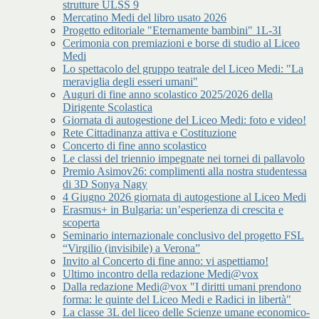
strutture ULSS 9
Mercatino Medi del libro usato 2026
Progetto editoriale "Eternamente bambini" 1L-3I
Cerimonia con premiazioni e borse di studio al Liceo
Medi
Lo spettacolo del gruppo teatrale del Liceo Medi: "La
meraviglia degli esseri umani"
Auguri di fine anno scolastico 2025/2026 della
Dirigente Scolastica
Giornata di autogestione del Liceo Medi: foto e video!
Rete Cittadinanza attiva e Costituzione
Concerto di fine anno scolastico
Le classi del triennio impegnate nei tornei di pallavolo
Premio Asimov26: complimenti alla nostra studentessa
di 3D Sonya Nagy
4 Giugno 2026 giornata di autogestione al Liceo Medi
Erasmus+ in Bulgaria: un’esperienza di crescita e
scoperta
Seminario internazionale conclusivo del progetto FSL
“Virgilio (invisibile) a Verona”
Invito al Concerto di fine anno: vi aspettiamo!
Ultimo incontro della redazione Medi@vox
Dalla redazione Medi@vox "I diritti umani prendono
forma: le quinte del Liceo Medi e Radici in libertà"
La classe 3L del liceo delle Scienze umane economico-