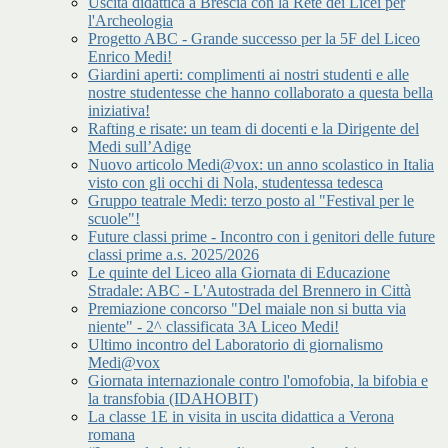
Uscita didattica a Brescia con la Rete dei Licei per
l'Archeologia
Progetto ABC - Grande successo per la 5F del Liceo
Enrico Medi!
Giardini aperti: complimenti ai nostri studenti e alle
nostre studentesse che hanno collaborato a questa bella
iniziativa!
Rafting e risate: un team di docenti e la Dirigente del
Medi sull’Adige
Nuovo articolo Medi@vox: un anno scolastico in Italia
visto con gli occhi di Nola, studentessa tedesca
Gruppo teatrale Medi: terzo posto al "Festival per le
scuole"!
Future classi prime - Incontro con i genitori delle future
classi prime a.s. 2025/2026
Le quinte del Liceo alla Giornata di Educazione
Stradale: ABC - L'Autostrada del Brennero in Città
Premiazione concorso "Del maiale non si butta via
niente" - 2^ classificata 3A Liceo Medi!
Ultimo incontro del Laboratorio di giornalismo
Medi@vox
Giornata internazionale contro l'omofobia, la bifobia e
la transfobia (IDAHOBIT)
La classe 1E in visita in uscita didattica a Verona
romana