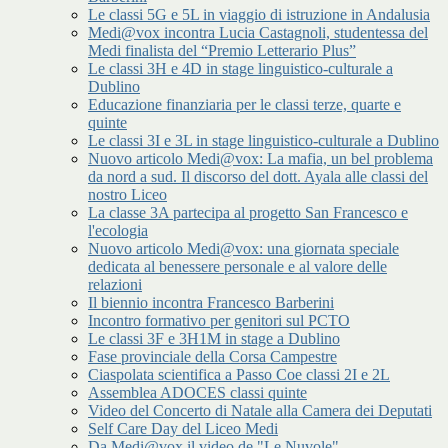
Le classi 5G e 5L in viaggio di istruzione in Andalusia
Medi@vox incontra Lucia Castagnoli, studentessa del
Medi finalista del “Premio Letterario Plus”
Le classi 3H e 4D in stage linguistico-culturale a
Dublino
Educazione finanziaria per le classi terze, quarte e
quinte
Le classi 3I e 3L in stage linguistico-culturale a Dublino
Nuovo articolo Medi@vox: La mafia, un bel problema
da nord a sud. Il discorso del dott. Ayala alle classi del
nostro Liceo
La classe 3A partecipa al progetto San Francesco e
l'ecologia
Nuovo articolo Medi@vox: una giornata speciale
dedicata al benessere personale e al valore delle
relazioni
Il biennio incontra Francesco Barberini
Incontro formativo per genitori sul PCTO
Le classi 3F e 3H1M in stage a Dublino
Fase provinciale della Corsa Campestre
Ciaspolata scientifica a Passo Coe classi 2I e 2L
Assemblea ADOCES classi quinte
Video del Concerto di Natale alla Camera dei Deputati
Self Care Day del Liceo Medi
Da Medi@vox il video de "Le Nuvole"