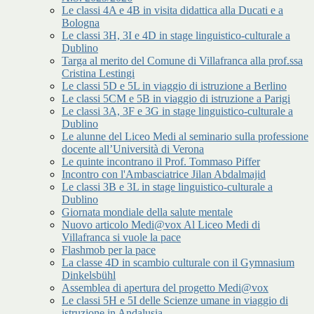
Le classi 4A e 4B in visita didattica alla Ducati e a
Bologna
Le classi 3H, 3I e 4D in stage linguistico-culturale a
Dublino
Targa al merito del Comune di Villafranca alla prof.ssa
Cristina Lestingi
Le classi 5D e 5L in viaggio di istruzione a Berlino
Le classi 5CM e 5B in viaggio di istruzione a Parigi
Le classi 3A, 3F e 3G in stage linguistico-culturale a
Dublino
Le alunne del Liceo Medi al seminario sulla professione
docente all’Università di Verona
Le quinte incontrano il Prof. Tommaso Piffer
Incontro con l'Ambasciatrice Jilan Abdalmajid
Le classi 3B e 3L in stage linguistico-culturale a
Dublino
Giornata mondiale della salute mentale
Nuovo articolo Medi@vox Al Liceo Medi di
Villafranca si vuole la pace
Flashmob per la pace
La classe 4D in scambio culturale con il Gymnasium
Dinkelsbühl
Assemblea di apertura del progetto Medi@vox
Le classi 5H e 5I delle Scienze umane in viaggio di
istruzione in Andalusia