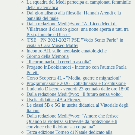
La squadra del Medi partecipa ai campionati femminile
della matematica
Dal giornalismo alla filosofia: Hannah Arendt e la
banalità del male
Dalla redazione Medi@vox: "Al Liceo Medi di
Villafranca il classico gioca: una notte aperta a tutti tra
Pizia, tuniche e Ulisse"
[FSE+ PN 2021-2027] PSE "Vedo Sento Parlo" in
visita a Casa Museo Maffei
Incontro AIL sulle neoplasie ematologiche
Giorno della Memoria
"Il corpo parla, il cervello ascolta"
Progetto InBookiamoci - Incontro con l'autrice Paola
Peretti
Corso Scoperta 4L - "Media, guerre e migrazioni"
Programmazione 2026 - Cittadinanza e Costituzione
Ludendo Discere - venerdì 23 gennaio dalle ore 18:00
Dalla redazione Medi@vox "Il futuro senza volto"
Uscita didattica 4A a Firenze
Le classi 5B e 5G in uscita didattica al Vittoriale degli
Italiani
Dalla redazione Medi@vox: "Amore che ferisce.
Quando la violenza si traveste da protezione e ti
convince che il dolore sia colpa tua"
Terza edizione Torneo di Natale dedicato alla