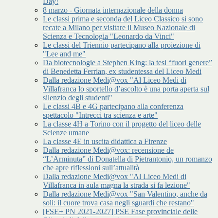
Day!
8 marzo - Giornata internazionale della donna
Le classi prima e seconda del Liceo Classico si sono
recate a Milano per visitare il Museo Nazionale di
Scienza e Tecnologia "Leonardo da Vinci"
Le classi del Triennio partecipano alla proiezione di
"Lee and me"
Da biotecnologie a Stephen King: la tesi “fuori genere”
di Benedetta Ferrian, ex studentessa del Liceo Medi
Dalla redazione Medi@vox "Al Liceo Medi di
Villafranca lo sportello d’ascolto è una porta aperta sul
silenzio degli studenti"
Le classi 4B e 4G partecipano alla conferenza
spettacolo "Intrecci tra scienza e arte"
La classe 4H a Torino con il progetto del liceo delle
Scienze umane
La classe 4E in uscita didattica a Firenze
Dalla redazione Medi@vox: recensione de
“L’Arminuta” di Donatella di Pietrantonio, un romanzo
che apre riflessioni sull’attualità
Dalla redazione Medi@vox "Al Liceo Medi di
Villafranca in aula magna la strada si fa lezione"
Dalla redazione Medi@vox "San Valentino, anche da
soli: il cuore trova casa negli sguardi che restano"
[FSE+ PN 2021-2027] PSE Fase provinciale delle