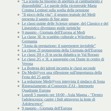
“La scuola ha bisogno di apertura al cambiamento e
disponibilità”. Le parole della vicepreside Maria
Cristina Lestingi sulla soglia della pensione
"Il gioco della vita": il gruppo teatrale del Medi
presenta il saggio di fine anno
Le classi quinte delle Scienze umane, del Classico e del
Linguistico diventano guide turistiche
9 maggio - Giornata dell'Europa al Medi
La classe 3E in scambio culturale a Würzburg -
Germania
“Ansia da prestazione: il superpotere invisibile”
La classe 2I protagonista della Giornata dell'Europa
Le classi 2H e 2I in uscita didattica in Val Borago
Le classi 2G e 3L a passeggio con Dante in centro di
Verona
La Bottega dei talenti incontra le classi seconde
Da Medi@vox una riflessione sull'importanza della
Festa del 25 aprile
La redazione Medi@vox intervista il sindaco di Sona
Ringraziamento al Consorzio ZAI - Interporto
Quadrante Europa
Lunedì 5 maggio ore 18:00 - Aula Magna - "Dentro
l'adolescenza: capire i figli attraverso la lente di
Adolescence"
9 maggio - Giornata dell'Europa