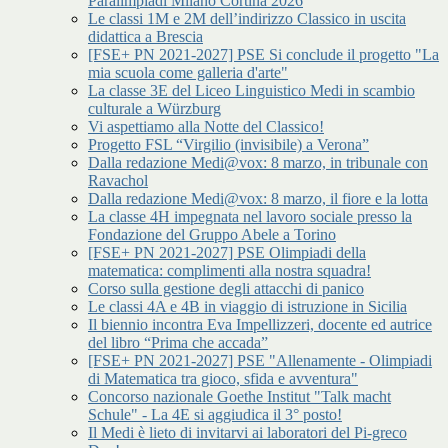
Paralimpiadi Milano Cortina 2026
Le classi 1M e 2M dell’indirizzo Classico in uscita
didattica a Brescia
[FSE+ PN 2021-2027] PSE Si conclude il progetto "La
mia scuola come galleria d'arte"
La classe 3E del Liceo Linguistico Medi in scambio
culturale a Würzburg
Vi aspettiamo alla Notte del Classico!
Progetto FSL “Virgilio (invisibile) a Verona”
Dalla redazione Medi@vox: 8 marzo, in tribunale con
Ravachol
Dalla redazione Medi@vox: 8 marzo, il fiore e la lotta
La classe 4H impegnata nel lavoro sociale presso la
Fondazione del Gruppo Abele a Torino
[FSE+ PN 2021-2027] PSE Olimpiadi della
matematica: complimenti alla nostra squadra!
Corso sulla gestione degli attacchi di panico
Le classi 4A e 4B in viaggio di istruzione in Sicilia
Il biennio incontra Eva Impellizzeri, docente ed autrice
del libro “Prima che accada”
[FSE+ PN 2021-2027] PSE "Allenamente - Olimpiadi
di Matematica tra gioco, sfida e avventura"
Concorso nazionale Goethe Institut "Talk macht
Schule" - La 4E si aggiudica il 3° posto!
Il Medi è lieto di invitarvi ai laboratori del Pi-greco