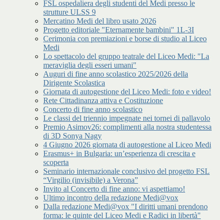
FSL ospedaliera degli studenti del Medi presso le
strutture ULSS 9
Mercatino Medi del libro usato 2026
Progetto editoriale "Eternamente bambini" 1L-3I
Cerimonia con premiazioni e borse di studio al Liceo
Medi
Lo spettacolo del gruppo teatrale del Liceo Medi: "La
meraviglia degli esseri umani"
Auguri di fine anno scolastico 2025/2026 della
Dirigente Scolastica
Giornata di autogestione del Liceo Medi: foto e video!
Rete Cittadinanza attiva e Costituzione
Concerto di fine anno scolastico
Le classi del triennio impegnate nei tornei di pallavolo
Premio Asimov26: complimenti alla nostra studentessa
di 3D Sonya Nagy
4 Giugno 2026 giornata di autogestione al Liceo Medi
Erasmus+ in Bulgaria: un’esperienza di crescita e
scoperta
Seminario internazionale conclusivo del progetto FSL
“Virgilio (invisibile) a Verona”
Invito al Concerto di fine anno: vi aspettiamo!
Ultimo incontro della redazione Medi@vox
Dalla redazione Medi@vox "I diritti umani prendono
forma: le quinte del Liceo Medi e Radici in libertà"