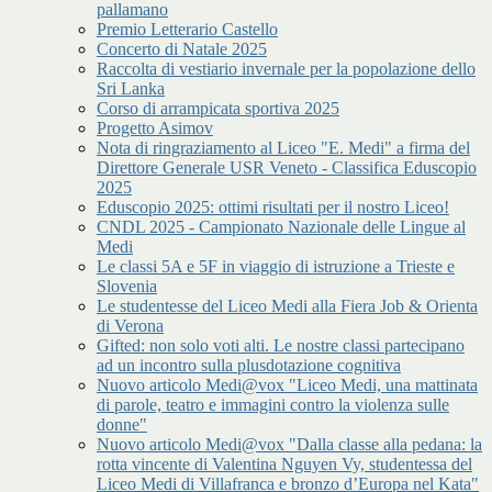
pallamano
Premio Letterario Castello
Concerto di Natale 2025
Raccolta di vestiario invernale per la popolazione dello
Sri Lanka
Corso di arrampicata sportiva 2025
Progetto Asimov
Nota di ringraziamento al Liceo "E. Medi" a firma del
Direttore Generale USR Veneto - Classifica Eduscopio
2025
Eduscopio 2025: ottimi risultati per il nostro Liceo!
CNDL 2025 - Campionato Nazionale delle Lingue al
Medi
Le classi 5A e 5F in viaggio di istruzione a Trieste e
Slovenia
Le studentesse del Liceo Medi alla Fiera Job & Orienta
di Verona
Gifted: non solo voti alti. Le nostre classi partecipano
ad un incontro sulla plusdotazione cognitiva
Nuovo articolo Medi@vox "Liceo Medi, una mattinata
di parole, teatro e immagini contro la violenza sulle
donne"
Nuovo articolo Medi@vox "Dalla classe alla pedana: la
rotta vincente di Valentina Nguyen Vy, studentessa del
Liceo Medi di Villafranca e bronzo d’Europa nel Kata"