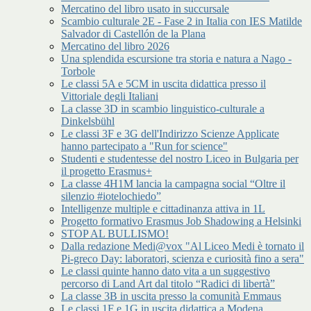
Mercatino del libro usato in succursale
Scambio culturale 2E - Fase 2 in Italia con IES Matilde
Salvador di Castellón de la Plana
Mercatino del libro 2026
Una splendida escursione tra storia e natura a Nago -
Torbole
Le classi 5A e 5CM in uscita didattica presso il
Vittoriale degli Italiani
La classe 3D in scambio linguistico-culturale a
Dinkelsbühl
Le classi 3F e 3G dell'Indirizzo Scienze Applicate
hanno partecipato a "Run for science"
Studenti e studentesse del nostro Liceo in Bulgaria per
il progetto Erasmus+
La classe 4H1M lancia la campagna social “Oltre il
silenzio #iotelochiedo”
Intelligenze multiple e cittadinanza attiva in 1L
Progetto formativo Erasmus Job Shadowing a Helsinki
STOP AL BULLISMO!
Dalla redazione Medi@vox "Al Liceo Medi è tornato il
Pi-greco Day: laboratori, scienza e curiosità fino a sera"
Le classi quinte hanno dato vita a un suggestivo
percorso di Land Art dal titolo “Radici di libertà”
La classe 3B in uscita presso la comunità Emmaus
Le classi 1F e 1G in uscita didattica a Modena