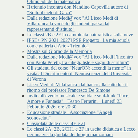
Olimpiadi della matematica
Il triennio incontra don Nandino Capovilla autore di
"Sotto il cielo di Gaza"
Dalla redazione Medi@vox "Al Liceo Medi di
Villafranca la voce degli studenti passa dai
rappresentanti d’istituto"
Le classi 2B e 2F in camminata naturalistica sulla neve
[FSE+ PN 2021-2027] PSE Progetto "La mia scuola
come galleria d'Arte - Triennio"
Mostra sul Giorno della Memoria
Dalla redazione Medi@vox "Al Liceo Medi l’incontro
con Paola Peretti, tra ciliegi, liste e sogni di scrittura"
Gli studenti del corso "NeurON: accendi la mente" in
visita al Dipartimento di Neuroscienze dell'Universita'
di Verona
Liceo Medi di Villafranca, dal banco alla cattedra: il
ritorno del professor Francesco De Simone
Invito all'evento musicale e solidale soul-funk "Pace,
Amore e Fantasia" - Teatro Ferrarini - Lunedì 23
Febbraio 2026, ore 20:30
Educazione stradale - Associazione "Angeli
sconosciuti"
Ciaspolata delle classi 4E e 2I
Le classi 2A, 2B, 2CH1 e 2F in uscita didattica a Lecco
per una visita guidata dei luoghi manzoniani