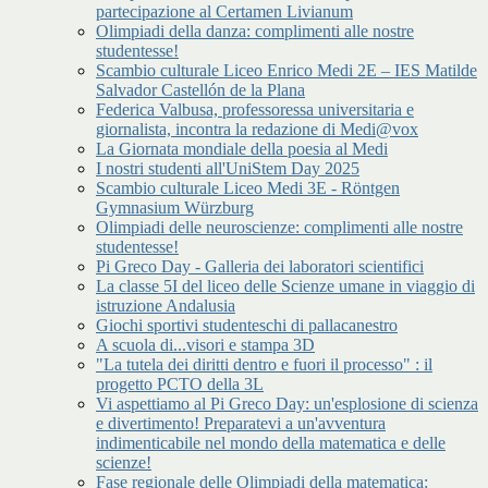
partecipazione al Certamen Livianum
Olimpiadi della danza: complimenti alle nostre
studentesse!
Scambio culturale Liceo Enrico Medi 2E – IES Matilde
Salvador Castellón de la Plana
Federica Valbusa, professoressa universitaria e
giornalista, incontra la redazione di Medi@vox
La Giornata mondiale della poesia al Medi
I nostri studenti all'UniStem Day 2025
Scambio culturale Liceo Medi 3E - Röntgen
Gymnasium Würzburg
Olimpiadi delle neuroscienze: complimenti alle nostre
studentesse!
Pi Greco Day - Galleria dei laboratori scientifici
La classe 5I del liceo delle Scienze umane in viaggio di
istruzione Andalusia
Giochi sportivi studenteschi di pallacanestro
A scuola di...visori e stampa 3D
"La tutela dei diritti dentro e fuori il processo" : il
progetto PCTO della 3L
Vi aspettiamo al Pi Greco Day: un'esplosione di scienza
e divertimento! Preparatevi a un'avventura
indimenticabile nel mondo della matematica e delle
scienze!
Fase regionale delle Olimpiadi della matematica: