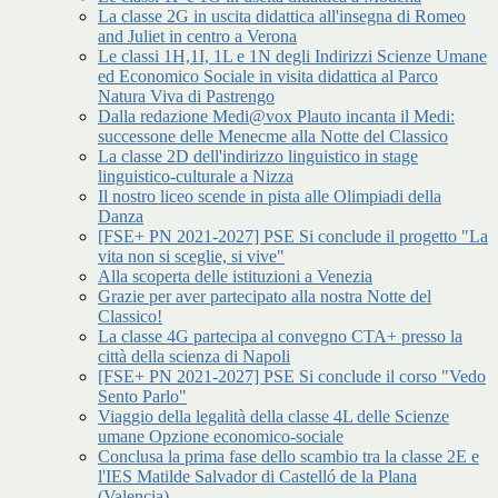
La classe 2G in uscita didattica all'insegna di Romeo
and Juliet in centro a Verona
Le classi 1H,1I, 1L e 1N degli Indirizzi Scienze Umane
ed Economico Sociale in visita didattica al Parco
Natura Viva di Pastrengo
Dalla redazione Medi@vox Plauto incanta il Medi:
successone delle Menecme alla Notte del Classico
La classe 2D dell'indirizzo linguistico in stage
linguistico-culturale a Nizza
Il nostro liceo scende in pista alle Olimpiadi della
Danza
[FSE+ PN 2021-2027] PSE Si conclude il progetto "La
vita non si sceglie, si vive"
Alla scoperta delle istituzioni a Venezia
Grazie per aver partecipato alla nostra Notte del
Classico!
La classe 4G partecipa al convegno CTA+ presso la
città della scienza di Napoli
[FSE+ PN 2021-2027] PSE Si conclude il corso "Vedo
Sento Parlo"
Viaggio della legalità della classe 4L delle Scienze
umane Opzione economico-sociale
Conclusa la prima fase dello scambio tra la classe 2E e
l'IES Matilde Salvador di Castelló de la Plana
(Valencia)