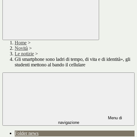
Home
>
Novità
>
Le notizie
>
Gli smartphone sono ladri di tempo, di vita e di identità», gli
studenti mettono al bando il cellulare
Menu di
navigazione
Folder news