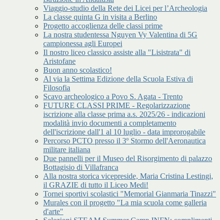
Viaggio-studio della Rete dei Licei per l’Archeologia
La classe quinta G in visita a Berlino
Progetto accoglienza delle classi prime
La nostra studentessa Nguyen Vy Valentina di 5G
campionessa agli Europei
Il nostro liceo classico assiste alla "Lisistrata" di
Aristofane
Buon anno scolastico!
Al via la Settima Edizione della Scuola Estiva di
Filosofia
Scavo archeologico a Povo S. Agata - Trento
FUTURE CLASSI PRIME - Regolarizzazione
iscrizione alla classe prima a.s. 2025/26 - indicazioni
modalità invio documenti a completamento
dell'iscrizione dall'1 al 10 luglio - data improrogabile
Percorso PCTO presso il 3º Stormo dell'Aeronautica
militare italiana
Due pannelli per il Museo del Risorgimento di palazzo
Bottagisio di Villafranca
Alla nostra storica vicepreside, Maria Cristina Lestingi,
il GRAZIE di tutto il Liceo Medi!
Tornei sportivi scolastici "Memorial Gianmaria Tinazzi"
Murales con il progetto "La mia scuola come galleria
d'arte"