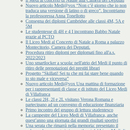
Il Medi al concerto di Natale alla Camera dei Deputati
Nuovo articolo Medi@vox “Non c’è giorno che io non
traduca una versione di latino o di greco”. Incontriamo
la professoressa Anna Tonellotto
Consegna dei diplomi Cambridge alle classi 4M, 5A e
5M
Le studentesse di 4H e 4 I incontrano Babbo Natale
grazie al PCTO
Il Liceo Medi al Concerto di Natale a Roma a palazzo
Montecitorio, Camera dei Deputati.
Procedura ritiro diplomi per diplomati fino all'a.s.
2022/2023
Uno smartlocker a scuola: nell'atrio del Medi il punto di
ritiro delle prenotazioni dei prestiti librari
Progetto “Skillati! Sei tu che mi fai stare bene quando
io sto male e viceversa”
Nuovo articolo Medi@vox Una mattina di formazione
per i rappresentanti di classe e di istituto del Liceo Medi
di Villafranca
Le classi 2H, 2I e 2L visitano Verona Romana e
partecipano ad un convegno di educazione finanziaria
Primo incontro del gruppo di lettura studentesco
La campestre del Liceo Medi di Villafranca, anche
quest’anno una giornata dai grandi risultati sportivi
Una serata che rimarrà nella memoria: presentato il