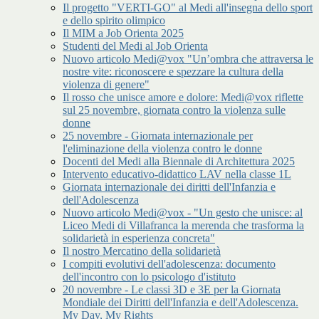
Il progetto "VERTI-GO" al Medi all'insegna dello sport
e dello spirito olimpico
Il MIM a Job Orienta 2025
Studenti del Medi al Job Orienta
Nuovo articolo Medi@vox "Un’ombra che attraversa le
nostre vite: riconoscere e spezzare la cultura della
violenza di genere"
Il rosso che unisce amore e dolore: Medi@vox riflette
sul 25 novembre, giornata contro la violenza sulle
donne
25 novembre - Giornata internazionale per
l'eliminazione della violenza contro le donne
Docenti del Medi alla Biennale di Architettura 2025
Intervento educativo-didattico LAV nella classe 1L
Giornata internazionale dei diritti dell'Infanzia e
dell'Adolescenza
Nuovo articolo Medi@vox - "Un gesto che unisce: al
Liceo Medi di Villafranca la merenda che trasforma la
solidarietà in esperienza concreta"
Il nostro Mercatino della solidarietà
I compiti evolutivi dell'adolescenza: documento
dell'incontro con lo psicologo d'istituto
20 novembre - Le classi 3D e 3E per la Giornata
Mondiale dei Diritti dell'Infanzia e dell'Adolescenza.
My Day, My Rights