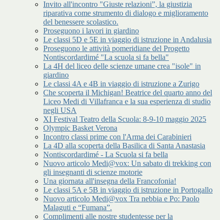
Invito all'incontro "Giuste relazioni”, la giustizia
riparativa come strumento di dialogo e miglioramento
del benessere scolastico.
Proseguono i lavori in giardino
Le classi 5D e 5E in viaggio di istruzione in Andalusia
Proseguono le attività pomeridiane del Progetto
Nontiscordardimé "La scuola si fa bella"
La 4H del liceo delle scienze umane crea "isole" in
giardino
Le classi 4A e 4B in viaggio di istruzione a Zurigo
Che scoperta il Michigan! Beatrice del quarto anno del
Liceo Medi di Villafranca e la sua esperienza di studio
negli USA
XI Festival Teatro della Scuola: 8-9-10 maggio 2025
Olympic Basket Verona
Incontro classi prime con l'Arma dei Carabinieri
La 4D alla scoperta della Basilica di Santa Anastasia
Nontiscordardimé - La Scuola si fa bella
Nuovo articolo Medi@vox: Un sabato di trekking con
gli insegnanti di scienze motorie
Una giornata all'insegna della Francofonia!
Le classi 5A e 5B in viaggio di istruzione in Portogallo
Nuovo articolo Medi@vox Tra nebbia e Po: Paolo
Malaguti e “Fumana”.
Complimenti alle nostre studentesse per la