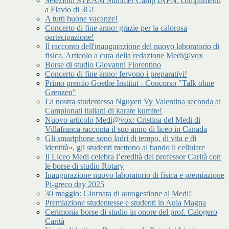
Selezioni STEAM Summer Camp INFN: complimenti
a Flavio di 3G!
A tutti buone vacanze!
Concerto di fine anno: grazie per la calorosa
partecipazione!
Il racconto dell'inaugurazione del nuovo laboratorio di
fisica. Articolo a cura della redazione Medi@vox
Borse di studio Giovanni Fiorentino
Concerto di fine anno: fervono i preparativi!
Primo premio Goethe Institut - Concorso "Talk ohne
Grenzen"
La nostra studentessa Nguyen Vy Valentina seconda ai
Campionati italiani di karate kumite!
Nuovo articolo Medi@vox: Cristina del Medi di
Villafranca racconta il suo anno di liceo in Canada
Gli smartphone sono ladri di tempo, di vita e di
identità», gli studenti mettono al bando il cellulare
Il Liceo Medi celebra l’eredità del professor Carità con
le borse di studio Rotary
Inaugurazione nuovo laboratorio di fisica e premiazione
Pi-greco day 2025
30 maggio: Giornata di autogestione al Medi!
Premiazione studentesse e studenti in Aula Magna
Cerimonia borse di studio in onore del prof. Calogero
Carità