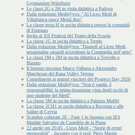
Gymnasium Würzburg
Le classi 2G e 2H in visita didattica a Padova
Dalla redazione Medi@vox: "Al Liceo Medi di
Villafranca nasce MetaLibro"
La classe terza H in uscita didattica presso la comunità
di Emmaus
Invito al XII Festival del Teatro della Scuola
La classe 1G in uscita didattica a Trento
Dalla redazione Medi@vox "Dantedì al Liceo Medi,
sessantadue sguardi accendono la Commedia nell’atrio"
Le classi 1M e 2M in uscita didattica a Torcello e
Burano
Il biennio incontra Marco Valbusa e Alessandro
Marchesan del Rana Volley Verona
Complimenti ai gruppi vincitori del Pi-greco Day 2026
Dalla redazione Medi@vox "Non è vanità, è
responsabilità: la prima donazione vista dagli occhi di
uno studente del Medi"
La classe 5M in uscita didattica a Palazzo Maffei
La classe 2CH1 in uscita didattica a Ravenna e alle
Saline di Cervia
Scambio culturale 2E - Fase 1 in Spagna con IES
Matilde Salvador de Castellón de la Plana
22 aprile ore 20:45 - Liceo Medi - "Storie di errori
memorabili" - Incontro con il prof. Piero Martin