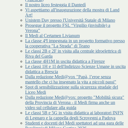
Il nostro liceo festeggia il Dantedì
Vi aspettiamo all'inaugurazione della mostra di Land
Art!
Unistem Day presso l'Università Statale di Milano
Prosegue il progetto FSL “Virgilio (invisibile) a
Verona”
Il Medi al Certamen Livianum
La classe 4ªI impegnata in un progetto formativo presso
la cooperativa "La Strada" di Teano
Le classi 2B e 2F in visita alla centrale idroelettrica di
Riva del Garda
La classe 4H1M in uscita didattica a Firenze
Le classi 1H e 1I dell'Indirizzo Scienze Umane in uscita
didattica a Brescia
Dalla redazione Medi@vox "Papà, l’eroe senza
mantello che ci ha insegnato la vita a piccoli passi"
Spot di sensibilizzazione sulla sicurezza stradale del
Liceo Medi
Dalla redazione Medi@vox: progetto "Mobilità sicura"
della Provincia di Verona - il Medi firma anche un
video sul cellulare alla guida
Le classi 5B e 5G in visita didattica ai laboratori INFN
di Legnaro e la cappella degli Scrovegni a Padova
Studenti e docenti del Medi spettatori ad una gara delle