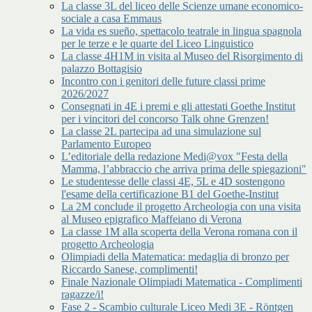
La classe 3L del liceo delle Scienze umane economico-
sociale a casa Emmaus
La vida es sueño, spettacolo teatrale in lingua spagnola
per le terze e le quarte del Liceo Linguistico
La classe 4H1M in visita al Museo del Risorgimento di
palazzo Bottagisio
Incontro con i genitori delle future classi prime
2026/2027
Consegnati in 4E i premi e gli attestati Goethe Institut
per i vincitori del concorso Talk ohne Grenzen!
La classe 2L partecipa ad una simulazione sul
Parlamento Europeo
L’editoriale della redazione Medi@vox "Festa della
Mamma, l’abbraccio che arriva prima delle spiegazioni"
Le studentesse delle classi 4E, 5L e 4D sostengono
l'esame della certificazione B1 del Goethe-Institut
La 2M conclude il progetto Archeologia con una visita
al Museo epigrafico Maffeiano di Verona
La classe 1M alla scoperta della Verona romana con il
progetto Archeologia
Olimpiadi della Matematica: medaglia di bronzo per
Riccardo Sanese, complimenti!
Finale Nazionale Olimpiadi Matematica - Complimenti
ragazze/i!
Fase 2 - Scambio culturale Liceo Medi 3E - Röntgen