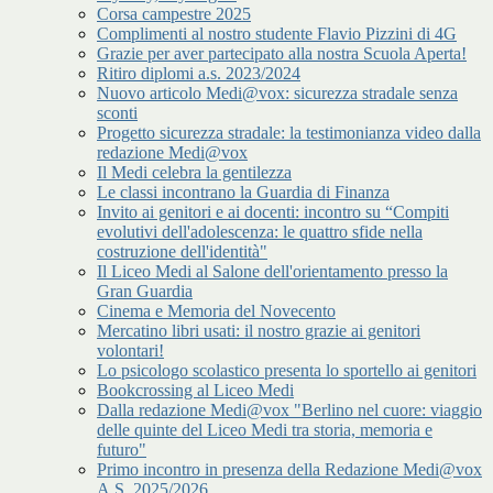
Corsa campestre 2025
Complimenti al nostro studente Flavio Pizzini di 4G
Grazie per aver partecipato alla nostra Scuola Aperta!
Ritiro diplomi a.s. 2023/2024
Nuovo articolo Medi@vox: sicurezza stradale senza
sconti
Progetto sicurezza stradale: la testimonianza video dalla
redazione Medi@vox
Il Medi celebra la gentilezza
Le classi incontrano la Guardia di Finanza
Invito ai genitori e ai docenti: incontro su “Compiti
evolutivi dell'adolescenza: le quattro sfide nella
costruzione dell'identità"
Il Liceo Medi al Salone dell'orientamento presso la
Gran Guardia
Cinema e Memoria del Novecento
Mercatino libri usati: il nostro grazie ai genitori
volontari!
Lo psicologo scolastico presenta lo sportello ai genitori
Bookcrossing al Liceo Medi
Dalla redazione Medi@vox "Berlino nel cuore: viaggio
delle quinte del Liceo Medi tra storia, memoria e
futuro"
Primo incontro in presenza della Redazione Medi@vox
A.S. 2025/2026