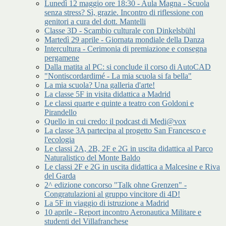
Lunedì 12 maggio ore 18:30 - Aula Magna - Scuola
senza stress? Sì, grazie. Incontro di riflessione con
genitori a cura del dott. Mantelli
Classe 3D - Scambio culturale con Dinkelsbühl
Martedì 29 aprile - Giornata mondiale della Danza
Intercultura - Cerimonia di premiazione e consegna
pergamene
Dalla matita al PC: si conclude il corso di AutoCAD
"Nontiscordardimé - La mia scuola si fa bella"
La mia scuola? Una galleria d'arte!
La classe 5F in visita didattica a Madrid
Le classi quarte e quinte a teatro con Goldoni e
Pirandello
Quello in cui credo: il podcast di Medi@vox
La classe 3A partecipa al progetto San Francesco e
l'ecologia
Le classi 2A, 2B, 2F e 2G in uscita didattica al Parco
Naturalistico del Monte Baldo
Le classi 2F e 2G in uscita didattica a Malcesine e Riva
del Garda
2^ edizione concorso "Talk ohne Grenzen" -
Congratulazioni al gruppo vincitore di 4D!
La 5F in viaggio di istruzione a Madrid
10 aprile - Report incontro Aeronautica Militare e
studenti del Villafranchese