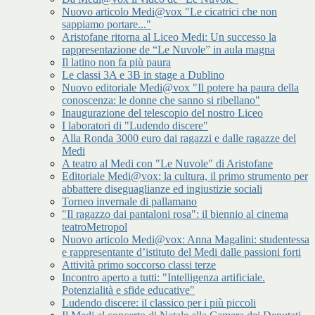
Nuovo articolo Medi@vox "Le cicatrici che non
sappiamo portare..."
Aristofane ritorna al Liceo Medi: Un successo la
rappresentazione de “Le Nuvole” in aula magna
Il latino non fa più paura
Le classi 3A e 3B in stage a Dublino
Nuovo editoriale Medi@vox "Il potere ha paura della
conoscenza: le donne che sanno si ribellano"
Inaugurazione del telescopio del nostro Liceo
I laboratori di "Ludendo discere"
Alla Ronda 3000 euro dai ragazzi e dalle ragazze del
Medi
A teatro al Medi con "Le Nuvole" di Aristofane
Editoriale Medi@vox: la cultura, il primo strumento per
abbattere diseguaglianze ed ingiustizie sociali
Torneo invernale di pallamano
"Il ragazzo dai pantaloni rosa": il biennio al cinema
teatroMetropol
Nuovo articolo Medi@vox: Anna Magalini: studentessa
e rappresentante d’istituto del Medi dalle passioni forti
Attività primo soccorso classi terze
Incontro aperto a tutti: "Intelligenza artificiale.
Potenzialità e sfide educative"
Ludendo discere: il classico per i più piccoli