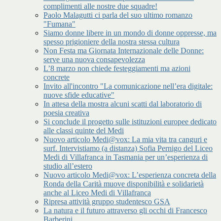
complimenti alle nostre due squadre!
Paolo Malagutti ci parla del suo ultimo romanzo
"Fumana"
Siamo donne libere in un mondo di donne oppresse, ma
spesso prigioniere della nostra stessa cultura
Non Festa ma Giornata Internazionale delle Donne:
serve una nuova consapevolezza
L’8 marzo non chiede festeggiamenti ma azioni
concrete
Invito all'incontro "La comunicazione nell’era digitale:
nuove sfide educative"
In attesa della mostra alcuni scatti dal laboratorio di
poesia creativa
Si conclude il progetto sulle istituzioni europee dedicato
alle classi quinte del Medi
Nuovo articolo Medi@vox: La mia vita tra canguri e
surf. Intervistiamo (a distanza) Sofia Pernigo del Liceo
Medi di Villafranca in Tasmania per un’esperienza di
studio all’estero
Nuovo articolo Medi@vox: L’esperienza concreta della
Ronda della Carità muove disponibilità e solidarietà
anche al Liceo Medi di Villafranca
Ripresa attività gruppo studentesco GSA
La natura e il futuro attraverso gli occhi di Francesco
Barberini