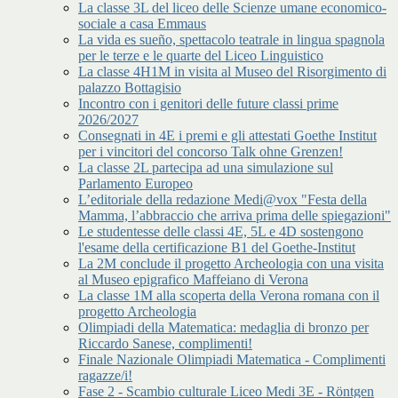
La classe 3L del liceo delle Scienze umane economico-
sociale a casa Emmaus
La vida es sueño, spettacolo teatrale in lingua spagnola
per le terze e le quarte del Liceo Linguistico
La classe 4H1M in visita al Museo del Risorgimento di
palazzo Bottagisio
Incontro con i genitori delle future classi prime
2026/2027
Consegnati in 4E i premi e gli attestati Goethe Institut
per i vincitori del concorso Talk ohne Grenzen!
La classe 2L partecipa ad una simulazione sul
Parlamento Europeo
L’editoriale della redazione Medi@vox "Festa della
Mamma, l’abbraccio che arriva prima delle spiegazioni"
Le studentesse delle classi 4E, 5L e 4D sostengono
l'esame della certificazione B1 del Goethe-Institut
La 2M conclude il progetto Archeologia con una visita
al Museo epigrafico Maffeiano di Verona
La classe 1M alla scoperta della Verona romana con il
progetto Archeologia
Olimpiadi della Matematica: medaglia di bronzo per
Riccardo Sanese, complimenti!
Finale Nazionale Olimpiadi Matematica - Complimenti
ragazze/i!
Fase 2 - Scambio culturale Liceo Medi 3E - Röntgen