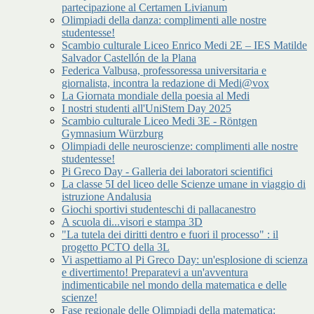
partecipazione al Certamen Livianum
Olimpiadi della danza: complimenti alle nostre
studentesse!
Scambio culturale Liceo Enrico Medi 2E – IES Matilde
Salvador Castellón de la Plana
Federica Valbusa, professoressa universitaria e
giornalista, incontra la redazione di Medi@vox
La Giornata mondiale della poesia al Medi
I nostri studenti all'UniStem Day 2025
Scambio culturale Liceo Medi 3E - Röntgen
Gymnasium Würzburg
Olimpiadi delle neuroscienze: complimenti alle nostre
studentesse!
Pi Greco Day - Galleria dei laboratori scientifici
La classe 5I del liceo delle Scienze umane in viaggio di
istruzione Andalusia
Giochi sportivi studenteschi di pallacanestro
A scuola di...visori e stampa 3D
"La tutela dei diritti dentro e fuori il processo" : il
progetto PCTO della 3L
Vi aspettiamo al Pi Greco Day: un'esplosione di scienza
e divertimento! Preparatevi a un'avventura
indimenticabile nel mondo della matematica e delle
scienze!
Fase regionale delle Olimpiadi della matematica: