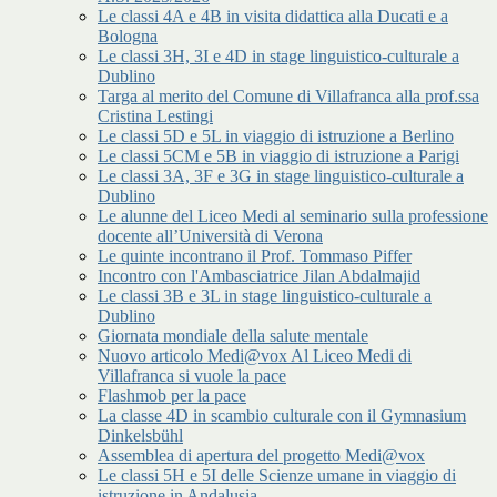
Le classi 4A e 4B in visita didattica alla Ducati e a
Bologna
Le classi 3H, 3I e 4D in stage linguistico-culturale a
Dublino
Targa al merito del Comune di Villafranca alla prof.ssa
Cristina Lestingi
Le classi 5D e 5L in viaggio di istruzione a Berlino
Le classi 5CM e 5B in viaggio di istruzione a Parigi
Le classi 3A, 3F e 3G in stage linguistico-culturale a
Dublino
Le alunne del Liceo Medi al seminario sulla professione
docente all’Università di Verona
Le quinte incontrano il Prof. Tommaso Piffer
Incontro con l'Ambasciatrice Jilan Abdalmajid
Le classi 3B e 3L in stage linguistico-culturale a
Dublino
Giornata mondiale della salute mentale
Nuovo articolo Medi@vox Al Liceo Medi di
Villafranca si vuole la pace
Flashmob per la pace
La classe 4D in scambio culturale con il Gymnasium
Dinkelsbühl
Assemblea di apertura del progetto Medi@vox
Le classi 5H e 5I delle Scienze umane in viaggio di
istruzione in Andalusia