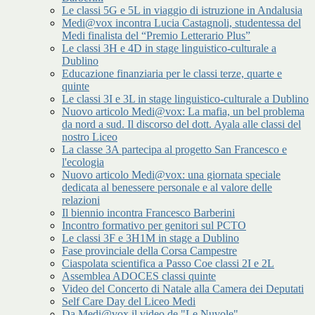
Le classi 5G e 5L in viaggio di istruzione in Andalusia
Medi@vox incontra Lucia Castagnoli, studentessa del
Medi finalista del “Premio Letterario Plus”
Le classi 3H e 4D in stage linguistico-culturale a
Dublino
Educazione finanziaria per le classi terze, quarte e
quinte
Le classi 3I e 3L in stage linguistico-culturale a Dublino
Nuovo articolo Medi@vox: La mafia, un bel problema
da nord a sud. Il discorso del dott. Ayala alle classi del
nostro Liceo
La classe 3A partecipa al progetto San Francesco e
l'ecologia
Nuovo articolo Medi@vox: una giornata speciale
dedicata al benessere personale e al valore delle
relazioni
Il biennio incontra Francesco Barberini
Incontro formativo per genitori sul PCTO
Le classi 3F e 3H1M in stage a Dublino
Fase provinciale della Corsa Campestre
Ciaspolata scientifica a Passo Coe classi 2I e 2L
Assemblea ADOCES classi quinte
Video del Concerto di Natale alla Camera dei Deputati
Self Care Day del Liceo Medi
Da Medi@vox il video de "Le Nuvole"