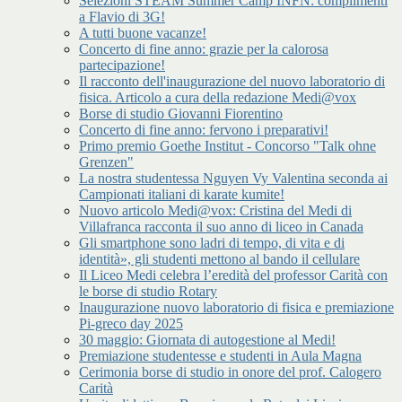
Selezioni STEAM Summer Camp INFN: complimenti
a Flavio di 3G!
A tutti buone vacanze!
Concerto di fine anno: grazie per la calorosa
partecipazione!
Il racconto dell'inaugurazione del nuovo laboratorio di
fisica. Articolo a cura della redazione Medi@vox
Borse di studio Giovanni Fiorentino
Concerto di fine anno: fervono i preparativi!
Primo premio Goethe Institut - Concorso "Talk ohne
Grenzen"
La nostra studentessa Nguyen Vy Valentina seconda ai
Campionati italiani di karate kumite!
Nuovo articolo Medi@vox: Cristina del Medi di
Villafranca racconta il suo anno di liceo in Canada
Gli smartphone sono ladri di tempo, di vita e di
identità», gli studenti mettono al bando il cellulare
Il Liceo Medi celebra l’eredità del professor Carità con
le borse di studio Rotary
Inaugurazione nuovo laboratorio di fisica e premiazione
Pi-greco day 2025
30 maggio: Giornata di autogestione al Medi!
Premiazione studentesse e studenti in Aula Magna
Cerimonia borse di studio in onore del prof. Calogero
Carità