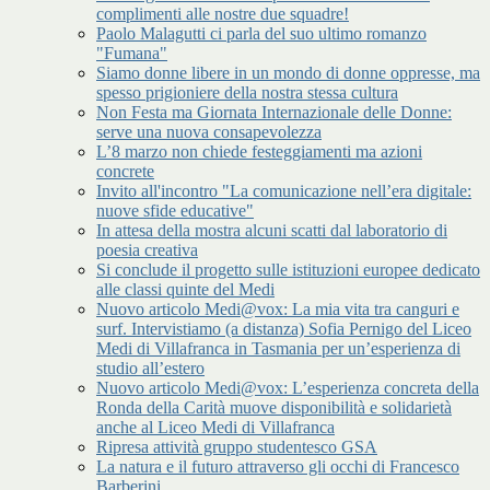
complimenti alle nostre due squadre!
Paolo Malagutti ci parla del suo ultimo romanzo
"Fumana"
Siamo donne libere in un mondo di donne oppresse, ma
spesso prigioniere della nostra stessa cultura
Non Festa ma Giornata Internazionale delle Donne:
serve una nuova consapevolezza
L’8 marzo non chiede festeggiamenti ma azioni
concrete
Invito all'incontro "La comunicazione nell’era digitale:
nuove sfide educative"
In attesa della mostra alcuni scatti dal laboratorio di
poesia creativa
Si conclude il progetto sulle istituzioni europee dedicato
alle classi quinte del Medi
Nuovo articolo Medi@vox: La mia vita tra canguri e
surf. Intervistiamo (a distanza) Sofia Pernigo del Liceo
Medi di Villafranca in Tasmania per un’esperienza di
studio all’estero
Nuovo articolo Medi@vox: L’esperienza concreta della
Ronda della Carità muove disponibilità e solidarietà
anche al Liceo Medi di Villafranca
Ripresa attività gruppo studentesco GSA
La natura e il futuro attraverso gli occhi di Francesco
Barberini