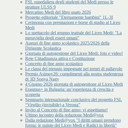
FSL ospedaliera degli studenti del Medi presso le
strutture ULSS 9
Mercatino Medi del libro usato 2026
Progetto editoriale "Eternamente bambini" 1L-3I
Cerimonia con premiazioni e borse di studio al Liceo
Medi
Lo spettacolo del gruppo teatrale del Liceo Medi: "La
meraviglia degli esseri umani"
Auguri di fine anno scolastico 2025/2026 della
Dirigente Scolastica
Giornata di autogestione del Liceo Medi: foto e video!
Rete Cittadinanza attiva e Costituzione
Concerto di fine anno scolastico
Le classi del triennio impegnate nei tornei di pallavolo
Premio Asimov26: complimenti alla nostra studentessa
di 3D Sonya Nagy
4 Giugno 2026 giornata di autogestione al Liceo Medi
Erasmus+ in Bulgaria: un’esperienza di crescita e
scoperta
Seminario internazionale conclusivo del progetto FSL
“Virgilio (invisibile) a Verona”
Invito al Concerto di fine anno: vi aspettiamo!
Ultimo incontro della redazione Medi@vox
Dalla redazione Medi@vox "I diritti umani prendono
forma: le quinte del Liceo Medi e Radici in libertà"