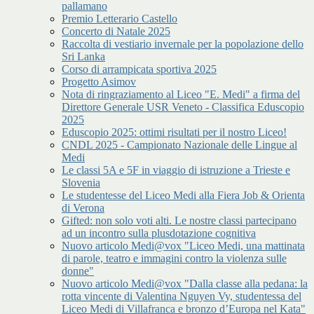
pallamano
Premio Letterario Castello
Concerto di Natale 2025
Raccolta di vestiario invernale per la popolazione dello
Sri Lanka
Corso di arrampicata sportiva 2025
Progetto Asimov
Nota di ringraziamento al Liceo "E. Medi" a firma del
Direttore Generale USR Veneto - Classifica Eduscopio
2025
Eduscopio 2025: ottimi risultati per il nostro Liceo!
CNDL 2025 - Campionato Nazionale delle Lingue al
Medi
Le classi 5A e 5F in viaggio di istruzione a Trieste e
Slovenia
Le studentesse del Liceo Medi alla Fiera Job & Orienta
di Verona
Gifted: non solo voti alti. Le nostre classi partecipano
ad un incontro sulla plusdotazione cognitiva
Nuovo articolo Medi@vox "Liceo Medi, una mattinata
di parole, teatro e immagini contro la violenza sulle
donne"
Nuovo articolo Medi@vox "Dalla classe alla pedana: la
rotta vincente di Valentina Nguyen Vy, studentessa del
Liceo Medi di Villafranca e bronzo d’Europa nel Kata"