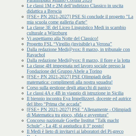
Paralimpiadi Milano Cortina 2026
Le classi 1M e 2M dell’indirizzo Classico in uscita
didattica a Brescia
[FSE+ PN 2021-2027] PSE Si conclude il progetto "La
mia scuola come galleria d'arte"
La classe 3E del Liceo Linguistico Medi in scambio
culturale a Würzburg
Vi aspettiamo alla Notte del Classico!
Progetto FSL “Virgilio (invisibile) a Verona”
Dalla redazione Medi@vox: 8 marzo, in tribunale con
Ravachol
Dalla redazione Medi@vox: 8 marzo, il fiore e la lotta
La classe 4H impegnata nel lavoro sociale presso la
Fondazione del Gruppo Abele a Torino
[FSE+ PN 2021-2027] PSE Olimpiadi della
matematica: complimenti alla nostra squadra!
Corso sulla gestione degli attacchi di panico
Le classi 4A e 4B in viaggio di istruzione in Sicilia
Il biennio incontra Eva Impellizzeri, docente ed autrice
del libro “Prima che accada”
[FSE+ PN 2021-2027] PSE "Allenamente - Olimpiadi
di Matematica tra gioco, sfida e avventura"
Concorso nazionale Goethe Institut "Talk macht
Schule" - La 4E si aggiudica il 3° posto!
Il Medi è lieto di invitarvi ai laboratori del Pi-greco