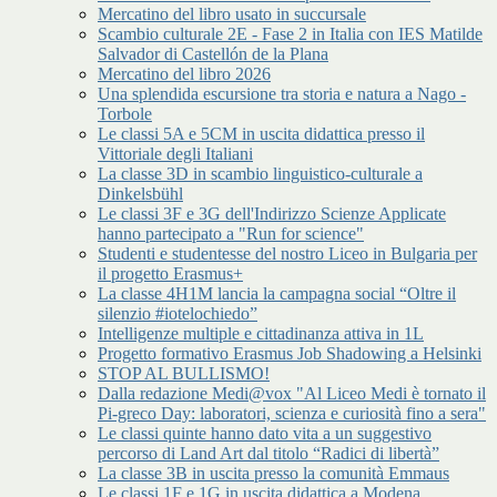
Mercatino del libro usato in succursale
Scambio culturale 2E - Fase 2 in Italia con IES Matilde
Salvador di Castellón de la Plana
Mercatino del libro 2026
Una splendida escursione tra storia e natura a Nago -
Torbole
Le classi 5A e 5CM in uscita didattica presso il
Vittoriale degli Italiani
La classe 3D in scambio linguistico-culturale a
Dinkelsbühl
Le classi 3F e 3G dell'Indirizzo Scienze Applicate
hanno partecipato a "Run for science"
Studenti e studentesse del nostro Liceo in Bulgaria per
il progetto Erasmus+
La classe 4H1M lancia la campagna social “Oltre il
silenzio #iotelochiedo”
Intelligenze multiple e cittadinanza attiva in 1L
Progetto formativo Erasmus Job Shadowing a Helsinki
STOP AL BULLISMO!
Dalla redazione Medi@vox "Al Liceo Medi è tornato il
Pi-greco Day: laboratori, scienza e curiosità fino a sera"
Le classi quinte hanno dato vita a un suggestivo
percorso di Land Art dal titolo “Radici di libertà”
La classe 3B in uscita presso la comunità Emmaus
Le classi 1F e 1G in uscita didattica a Modena