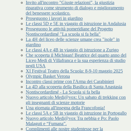
Invito all'incontro "Giuste relazioni”, la giustizia
riparativa come strumento di dialogo e miglioramento
del benessere scolastico.
Proseguono i lavori in giardino
Le classi 5D e 5E in viaggio di istruzione in Andalusia
Proseguono le attività pomeridiane del Progetto
Nontiscordardimé "La scuola si fa bella"
La 4H del liceo delle scienze umane crea "isole" in
giardino
Le classi 4A e 4B in viaggio di istruzione a Zurigo
Che scoperta il Michigan! Beatrice del quarto anno del
Liceo Medi di Villafranca e la sua esperienza di studio
negli USA
XI Festival Teatro della Scuola: 8-9-10 maggio 2025
Olympic Basket Verona
Incontro classi prime con l'Arma dei Carabinieri
La 4D alla scoperta della Basilica di Santa Anastasia
Nontiscordardimé - La Scuola si fa bella
Nuovo articolo Medi@vox: Un sabato di trekking con
gli insegnanti di scienze motorie
Una giornata all'insegna della Francofonia!
Le classi 5A e 5B in viaggio di istruzione in Portogallo
Nuovo articolo Medi@vox Tra nebbia e Po: Paolo
Malaguti e “Fumana”.
Complimenti alle nostre studentesse per la