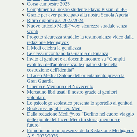
Corsa campestre 2025
Complimenti al nostro studente Flavio Pizzini di 4G
Grazie per aver partecipato alla nostra Scuola Aperta!
Ritiro diplomi a.s. 2023/2024
Nuovo articolo Medi@vox: sicurezza stradale senza
sconti
Progetto sicurezza stradale: la testimonianza video dalla
redazione Medi@vox
Il Medi celebra la gentilezza
Le classi incontrano la Guardia di Finanza
Invito ai genitori e ai docenti: incontro su “Compiti
evolutivi dell'adolescenza: le quattro sfide nella
costruzione dell'identità"
Il Liceo Medi al Salone dell'orientamento presso la
Gran Guardia
Cinema e Memoria del Novecento
Mercatino libri usati: il nostro grazie ai genitori
volontari!
Lo psicologo scolastico presenta lo sportello ai genitori
Bookcrossing al Liceo Medi
Dalla redazione Medi@vox "Berlino nel cuore: viaggio
delle quinte del Liceo Medi tra storia, memoria e
futuro"
Primo incontro in presenza della Redazione Medi@vox
A.S. 2025/2026