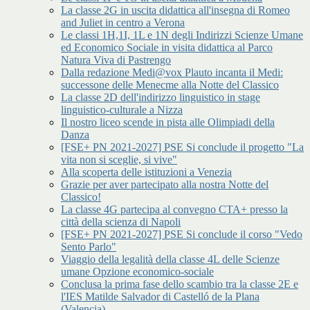
La classe 2G in uscita didattica all'insegna di Romeo
and Juliet in centro a Verona
Le classi 1H,1I, 1L e 1N degli Indirizzi Scienze Umane
ed Economico Sociale in visita didattica al Parco
Natura Viva di Pastrengo
Dalla redazione Medi@vox Plauto incanta il Medi:
successone delle Menecme alla Notte del Classico
La classe 2D dell'indirizzo linguistico in stage
linguistico-culturale a Nizza
Il nostro liceo scende in pista alle Olimpiadi della
Danza
[FSE+ PN 2021-2027] PSE Si conclude il progetto "La
vita non si sceglie, si vive"
Alla scoperta delle istituzioni a Venezia
Grazie per aver partecipato alla nostra Notte del
Classico!
La classe 4G partecipa al convegno CTA+ presso la
città della scienza di Napoli
[FSE+ PN 2021-2027] PSE Si conclude il corso "Vedo
Sento Parlo"
Viaggio della legalità della classe 4L delle Scienze
umane Opzione economico-sociale
Conclusa la prima fase dello scambio tra la classe 2E e
l'IES Matilde Salvador di Castelló de la Plana
(Valencia)