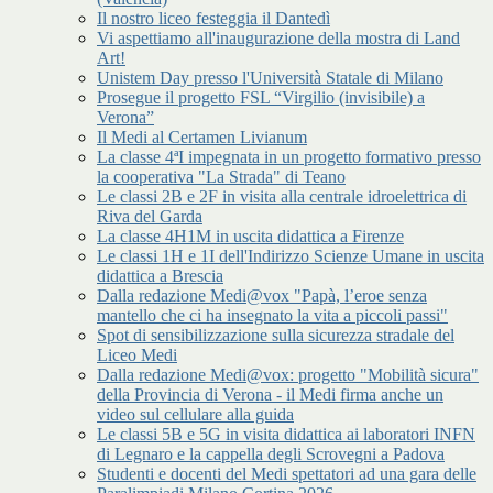
Il nostro liceo festeggia il Dantedì
Vi aspettiamo all'inaugurazione della mostra di Land
Art!
Unistem Day presso l'Università Statale di Milano
Prosegue il progetto FSL “Virgilio (invisibile) a
Verona”
Il Medi al Certamen Livianum
La classe 4ªI impegnata in un progetto formativo presso
la cooperativa "La Strada" di Teano
Le classi 2B e 2F in visita alla centrale idroelettrica di
Riva del Garda
La classe 4H1M in uscita didattica a Firenze
Le classi 1H e 1I dell'Indirizzo Scienze Umane in uscita
didattica a Brescia
Dalla redazione Medi@vox "Papà, l’eroe senza
mantello che ci ha insegnato la vita a piccoli passi"
Spot di sensibilizzazione sulla sicurezza stradale del
Liceo Medi
Dalla redazione Medi@vox: progetto "Mobilità sicura"
della Provincia di Verona - il Medi firma anche un
video sul cellulare alla guida
Le classi 5B e 5G in visita didattica ai laboratori INFN
di Legnaro e la cappella degli Scrovegni a Padova
Studenti e docenti del Medi spettatori ad una gara delle