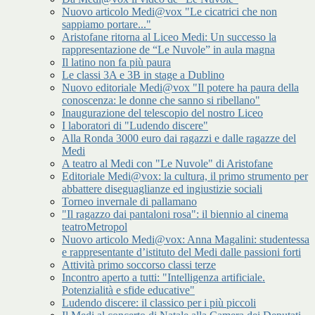
Nuovo articolo Medi@vox "Le cicatrici che non
sappiamo portare..."
Aristofane ritorna al Liceo Medi: Un successo la
rappresentazione de “Le Nuvole” in aula magna
Il latino non fa più paura
Le classi 3A e 3B in stage a Dublino
Nuovo editoriale Medi@vox "Il potere ha paura della
conoscenza: le donne che sanno si ribellano"
Inaugurazione del telescopio del nostro Liceo
I laboratori di "Ludendo discere"
Alla Ronda 3000 euro dai ragazzi e dalle ragazze del
Medi
A teatro al Medi con "Le Nuvole" di Aristofane
Editoriale Medi@vox: la cultura, il primo strumento per
abbattere diseguaglianze ed ingiustizie sociali
Torneo invernale di pallamano
"Il ragazzo dai pantaloni rosa": il biennio al cinema
teatroMetropol
Nuovo articolo Medi@vox: Anna Magalini: studentessa
e rappresentante d’istituto del Medi dalle passioni forti
Attività primo soccorso classi terze
Incontro aperto a tutti: "Intelligenza artificiale.
Potenzialità e sfide educative"
Ludendo discere: il classico per i più piccoli