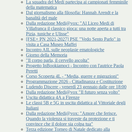
La squadra del Medi partecipa ai campionati femminile
della matematica
Dal giornalismo alla filosofia: Hannah Arendt e la
banalità del male
Dalla redazione Medi@vox: "Al Liceo Medi di
Villafranca il classico gioca: una notte aperta a tutti tra
Pizia, tuniche e Ulisse"
[FSE+ PN 2021-2027] PSE "Vedo Sento Parlo" in
visita a Casa Museo Maffei
Incontro AIL sulle neoplasie ematologiche
Giorno della Memoria
"Il corpo parla, il cervello ascolta"
Progetto InBookiamoci - Incontro con l'autrice Paola
Peretti
Corso Scoperta 4L - "Media, guerre e migrazioni"
Programmazione 2026 - Cittadinanza e Costituzione
Ludendo Discere - venerdì 23 gennaio dalle ore 18:00
Dalla redazione Medi@vox "Il futuro senza volto"
Uscita didattica 4A a Firenze
Le classi 5B e 5G in uscita didattica al Vittoriale degli
Italiani
Dalla redazione Medi@vox: "Amore che ferisce.
Quando la violenza si traveste da protezione e ti
convince che il dolore sia colpa tua"
Terza edizione Torneo di Natale dedicato alla