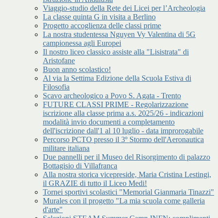
Viaggio-studio della Rete dei Licei per l’Archeologia
La classe quinta G in visita a Berlino
Progetto accoglienza delle classi prime
La nostra studentessa Nguyen Vy Valentina di 5G
campionessa agli Europei
Il nostro liceo classico assiste alla "Lisistrata" di
Aristofane
Buon anno scolastico!
Al via la Settima Edizione della Scuola Estiva di
Filosofia
Scavo archeologico a Povo S. Agata - Trento
FUTURE CLASSI PRIME - Regolarizzazione
iscrizione alla classe prima a.s. 2025/26 - indicazioni
modalità invio documenti a completamento
dell'iscrizione dall'1 al 10 luglio - data improrogabile
Percorso PCTO presso il 3º Stormo dell'Aeronautica
militare italiana
Due pannelli per il Museo del Risorgimento di palazzo
Bottagisio di Villafranca
Alla nostra storica vicepreside, Maria Cristina Lestingi,
il GRAZIE di tutto il Liceo Medi!
Tornei sportivi scolastici "Memorial Gianmaria Tinazzi"
Murales con il progetto "La mia scuola come galleria
d'arte"