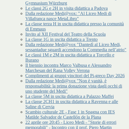
Gymnasium Würzburg
Le classi 2G e 2H in visita didattica a Padova
Dalla redazione Medi@vox: "Al Liceo Medi di
Villafranca nasce MetaLibro"
La classe terza H in uscita didattica presso la comunità
di Emmaus
Invito al XII Festival del Teatro della Scuola
La classe 1G in uscita didattica a Trento
Dalla redazione Medi@vox "Dantedì al Liceo Medi,
sessantadue sguardi accendono la Commedia nell’atrio"
Le classi 1M e 2M in uscita didattica a Torcello e
Burano
Il biennio incontra Marco Valbusa e Alessandro
Marchesan del Rana Volley Verona
Complimenti ai gruppi vincitori del Pi-greco Day 2026
Dalla redazione Medi@vox "Non è vanità, è
responsabilità: la prima donazione vista dagli occhi di
uno studente del Medi"
La classe 5M in uscita didattica a Palazzo Maffei
La classe 2CH1 in uscita didattica a Ravenna e alle
Saline di Cervia
Scambio culturale 2E - Fase 1 in Spagna con IES
Matilde Salvador de Castellón de la Plana
22 aprile ore 20:45 - Liceo Medi - "Storie di errori
memorabili" - Incontro con il prof. Piero Martin