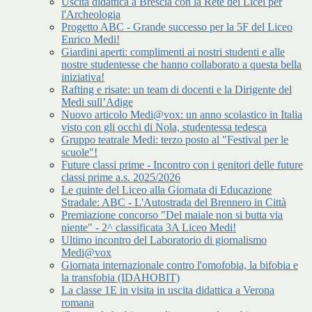
Uscita didattica a Brescia con la Rete dei Licei per
l'Archeologia
Progetto ABC - Grande successo per la 5F del Liceo
Enrico Medi!
Giardini aperti: complimenti ai nostri studenti e alle
nostre studentesse che hanno collaborato a questa bella
iniziativa!
Rafting e risate: un team di docenti e la Dirigente del
Medi sull’Adige
Nuovo articolo Medi@vox: un anno scolastico in Italia
visto con gli occhi di Nola, studentessa tedesca
Gruppo teatrale Medi: terzo posto al "Festival per le
scuole"!
Future classi prime - Incontro con i genitori delle future
classi prime a.s. 2025/2026
Le quinte del Liceo alla Giornata di Educazione
Stradale: ABC - L'Autostrada del Brennero in Città
Premiazione concorso "Del maiale non si butta via
niente" - 2^ classificata 3A Liceo Medi!
Ultimo incontro del Laboratorio di giornalismo
Medi@vox
Giornata internazionale contro l'omofobia, la bifobia e
la transfobia (IDAHOBIT)
La classe 1E in visita in uscita didattica a Verona
romana