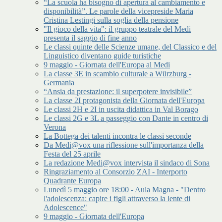
“La scuola ha bisogno di apertura al cambiamento e
disponibilità”. Le parole della vicepreside Maria
Cristina Lestingi sulla soglia della pensione
"Il gioco della vita": il gruppo teatrale del Medi
presenta il saggio di fine anno
Le classi quinte delle Scienze umane, del Classico e del
Linguistico diventano guide turistiche
9 maggio - Giornata dell'Europa al Medi
La classe 3E in scambio culturale a Würzburg -
Germania
“Ansia da prestazione: il superpotere invisibile”
La classe 2I protagonista della Giornata dell'Europa
Le classi 2H e 2I in uscita didattica in Val Borago
Le classi 2G e 3L a passeggio con Dante in centro di
Verona
La Bottega dei talenti incontra le classi seconde
Da Medi@vox una riflessione sull'importanza della
Festa del 25 aprile
La redazione Medi@vox intervista il sindaco di Sona
Ringraziamento al Consorzio ZAI - Interporto
Quadrante Europa
Lunedì 5 maggio ore 18:00 - Aula Magna - "Dentro
l'adolescenza: capire i figli attraverso la lente di
Adolescence"
9 maggio - Giornata dell'Europa