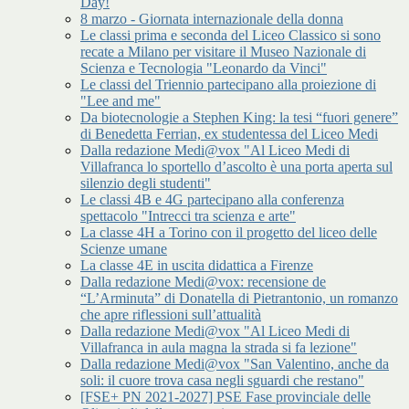
Day!
8 marzo - Giornata internazionale della donna
Le classi prima e seconda del Liceo Classico si sono
recate a Milano per visitare il Museo Nazionale di
Scienza e Tecnologia "Leonardo da Vinci"
Le classi del Triennio partecipano alla proiezione di
"Lee and me"
Da biotecnologie a Stephen King: la tesi “fuori genere”
di Benedetta Ferrian, ex studentessa del Liceo Medi
Dalla redazione Medi@vox "Al Liceo Medi di
Villafranca lo sportello d’ascolto è una porta aperta sul
silenzio degli studenti"
Le classi 4B e 4G partecipano alla conferenza
spettacolo "Intrecci tra scienza e arte"
La classe 4H a Torino con il progetto del liceo delle
Scienze umane
La classe 4E in uscita didattica a Firenze
Dalla redazione Medi@vox: recensione de
“L’Arminuta” di Donatella di Pietrantonio, un romanzo
che apre riflessioni sull’attualità
Dalla redazione Medi@vox "Al Liceo Medi di
Villafranca in aula magna la strada si fa lezione"
Dalla redazione Medi@vox "San Valentino, anche da
soli: il cuore trova casa negli sguardi che restano"
[FSE+ PN 2021-2027] PSE Fase provinciale delle