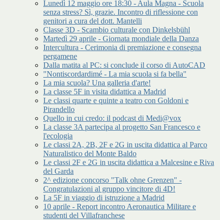
Lunedì 12 maggio ore 18:30 - Aula Magna - Scuola
senza stress? Sì, grazie. Incontro di riflessione con
genitori a cura del dott. Mantelli
Classe 3D - Scambio culturale con Dinkelsbühl
Martedì 29 aprile - Giornata mondiale della Danza
Intercultura - Cerimonia di premiazione e consegna
pergamene
Dalla matita al PC: si conclude il corso di AutoCAD
"Nontiscordardimé - La mia scuola si fa bella"
La mia scuola? Una galleria d'arte!
La classe 5F in visita didattica a Madrid
Le classi quarte e quinte a teatro con Goldoni e
Pirandello
Quello in cui credo: il podcast di Medi@vox
La classe 3A partecipa al progetto San Francesco e
l'ecologia
Le classi 2A, 2B, 2F e 2G in uscita didattica al Parco
Naturalistico del Monte Baldo
Le classi 2F e 2G in uscita didattica a Malcesine e Riva
del Garda
2^ edizione concorso "Talk ohne Grenzen" -
Congratulazioni al gruppo vincitore di 4D!
La 5F in viaggio di istruzione a Madrid
10 aprile - Report incontro Aeronautica Militare e
studenti del Villafranchese