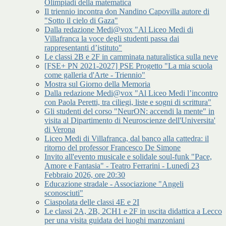
Olimpiadi della matematica
Il triennio incontra don Nandino Capovilla autore di
"Sotto il cielo di Gaza"
Dalla redazione Medi@vox "Al Liceo Medi di
Villafranca la voce degli studenti passa dai
rappresentanti d’istituto"
Le classi 2B e 2F in camminata naturalistica sulla neve
[FSE+ PN 2021-2027] PSE Progetto "La mia scuola
come galleria d'Arte - Triennio"
Mostra sul Giorno della Memoria
Dalla redazione Medi@vox "Al Liceo Medi l’incontro
con Paola Peretti, tra ciliegi, liste e sogni di scrittura"
Gli studenti del corso "NeurON: accendi la mente" in
visita al Dipartimento di Neuroscienze dell'Universita'
di Verona
Liceo Medi di Villafranca, dal banco alla cattedra: il
ritorno del professor Francesco De Simone
Invito all'evento musicale e solidale soul-funk "Pace,
Amore e Fantasia" - Teatro Ferrarini - Lunedì 23
Febbraio 2026, ore 20:30
Educazione stradale - Associazione "Angeli
sconosciuti"
Ciaspolata delle classi 4E e 2I
Le classi 2A, 2B, 2CH1 e 2F in uscita didattica a Lecco
per una visita guidata dei luoghi manzoniani