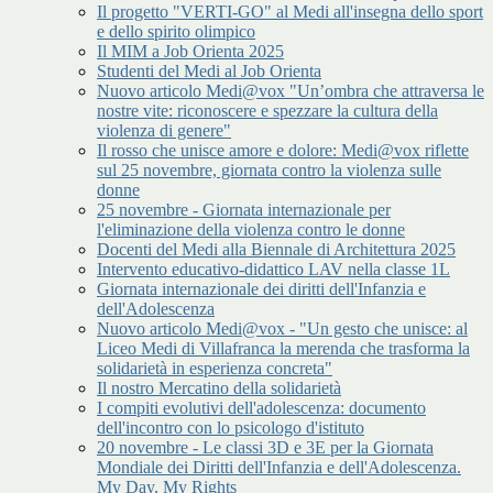
Il progetto "VERTI-GO" al Medi all'insegna dello sport
e dello spirito olimpico
Il MIM a Job Orienta 2025
Studenti del Medi al Job Orienta
Nuovo articolo Medi@vox "Un’ombra che attraversa le
nostre vite: riconoscere e spezzare la cultura della
violenza di genere"
Il rosso che unisce amore e dolore: Medi@vox riflette
sul 25 novembre, giornata contro la violenza sulle
donne
25 novembre - Giornata internazionale per
l'eliminazione della violenza contro le donne
Docenti del Medi alla Biennale di Architettura 2025
Intervento educativo-didattico LAV nella classe 1L
Giornata internazionale dei diritti dell'Infanzia e
dell'Adolescenza
Nuovo articolo Medi@vox - "Un gesto che unisce: al
Liceo Medi di Villafranca la merenda che trasforma la
solidarietà in esperienza concreta"
Il nostro Mercatino della solidarietà
I compiti evolutivi dell'adolescenza: documento
dell'incontro con lo psicologo d'istituto
20 novembre - Le classi 3D e 3E per la Giornata
Mondiale dei Diritti dell'Infanzia e dell'Adolescenza.
My Day, My Rights