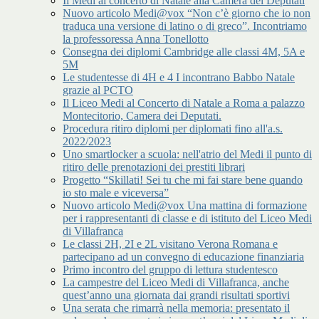
Il Medi al concerto di Natale alla Camera dei Deputati
Nuovo articolo Medi@vox “Non c’è giorno che io non
traduca una versione di latino o di greco”. Incontriamo
la professoressa Anna Tonellotto
Consegna dei diplomi Cambridge alle classi 4M, 5A e
5M
Le studentesse di 4H e 4 I incontrano Babbo Natale
grazie al PCTO
Il Liceo Medi al Concerto di Natale a Roma a palazzo
Montecitorio, Camera dei Deputati.
Procedura ritiro diplomi per diplomati fino all'a.s.
2022/2023
Uno smartlocker a scuola: nell'atrio del Medi il punto di
ritiro delle prenotazioni dei prestiti librari
Progetto “Skillati! Sei tu che mi fai stare bene quando
io sto male e viceversa”
Nuovo articolo Medi@vox Una mattina di formazione
per i rappresentanti di classe e di istituto del Liceo Medi
di Villafranca
Le classi 2H, 2I e 2L visitano Verona Romana e
partecipano ad un convegno di educazione finanziaria
Primo incontro del gruppo di lettura studentesco
La campestre del Liceo Medi di Villafranca, anche
quest’anno una giornata dai grandi risultati sportivi
Una serata che rimarrà nella memoria: presentato il