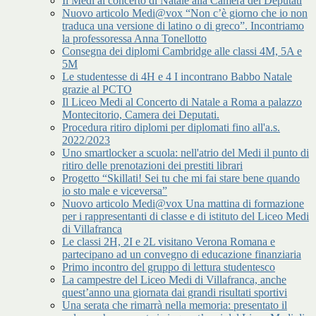
Il Medi al concerto di Natale alla Camera dei Deputati
Nuovo articolo Medi@vox “Non c’è giorno che io non
traduca una versione di latino o di greco”. Incontriamo
la professoressa Anna Tonellotto
Consegna dei diplomi Cambridge alle classi 4M, 5A e
5M
Le studentesse di 4H e 4 I incontrano Babbo Natale
grazie al PCTO
Il Liceo Medi al Concerto di Natale a Roma a palazzo
Montecitorio, Camera dei Deputati.
Procedura ritiro diplomi per diplomati fino all'a.s.
2022/2023
Uno smartlocker a scuola: nell'atrio del Medi il punto di
ritiro delle prenotazioni dei prestiti librari
Progetto “Skillati! Sei tu che mi fai stare bene quando
io sto male e viceversa”
Nuovo articolo Medi@vox Una mattina di formazione
per i rappresentanti di classe e di istituto del Liceo Medi
di Villafranca
Le classi 2H, 2I e 2L visitano Verona Romana e
partecipano ad un convegno di educazione finanziaria
Primo incontro del gruppo di lettura studentesco
La campestre del Liceo Medi di Villafranca, anche
quest’anno una giornata dai grandi risultati sportivi
Una serata che rimarrà nella memoria: presentato il