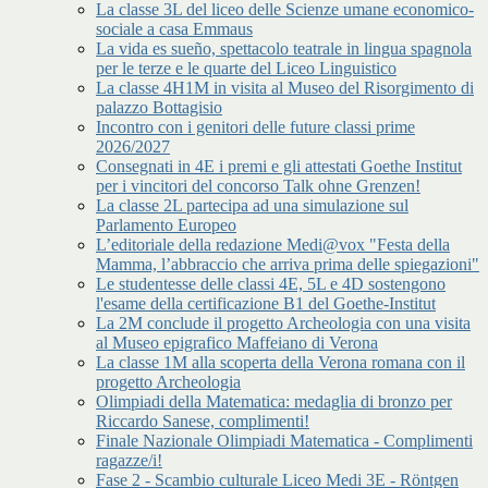
La classe 3L del liceo delle Scienze umane economico-
sociale a casa Emmaus
La vida es sueño, spettacolo teatrale in lingua spagnola
per le terze e le quarte del Liceo Linguistico
La classe 4H1M in visita al Museo del Risorgimento di
palazzo Bottagisio
Incontro con i genitori delle future classi prime
2026/2027
Consegnati in 4E i premi e gli attestati Goethe Institut
per i vincitori del concorso Talk ohne Grenzen!
La classe 2L partecipa ad una simulazione sul
Parlamento Europeo
L’editoriale della redazione Medi@vox "Festa della
Mamma, l’abbraccio che arriva prima delle spiegazioni"
Le studentesse delle classi 4E, 5L e 4D sostengono
l'esame della certificazione B1 del Goethe-Institut
La 2M conclude il progetto Archeologia con una visita
al Museo epigrafico Maffeiano di Verona
La classe 1M alla scoperta della Verona romana con il
progetto Archeologia
Olimpiadi della Matematica: medaglia di bronzo per
Riccardo Sanese, complimenti!
Finale Nazionale Olimpiadi Matematica - Complimenti
ragazze/i!
Fase 2 - Scambio culturale Liceo Medi 3E - Röntgen