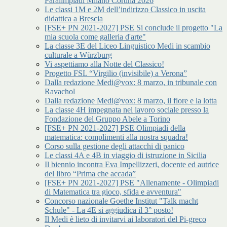
Paralimpiadi Milano Cortina 2026
Le classi 1M e 2M dell’indirizzo Classico in uscita
didattica a Brescia
[FSE+ PN 2021-2027] PSE Si conclude il progetto "La
mia scuola come galleria d'arte"
La classe 3E del Liceo Linguistico Medi in scambio
culturale a Würzburg
Vi aspettiamo alla Notte del Classico!
Progetto FSL “Virgilio (invisibile) a Verona”
Dalla redazione Medi@vox: 8 marzo, in tribunale con
Ravachol
Dalla redazione Medi@vox: 8 marzo, il fiore e la lotta
La classe 4H impegnata nel lavoro sociale presso la
Fondazione del Gruppo Abele a Torino
[FSE+ PN 2021-2027] PSE Olimpiadi della
matematica: complimenti alla nostra squadra!
Corso sulla gestione degli attacchi di panico
Le classi 4A e 4B in viaggio di istruzione in Sicilia
Il biennio incontra Eva Impellizzeri, docente ed autrice
del libro “Prima che accada”
[FSE+ PN 2021-2027] PSE "Allenamente - Olimpiadi
di Matematica tra gioco, sfida e avventura"
Concorso nazionale Goethe Institut "Talk macht
Schule" - La 4E si aggiudica il 3° posto!
Il Medi è lieto di invitarvi ai laboratori del Pi-greco