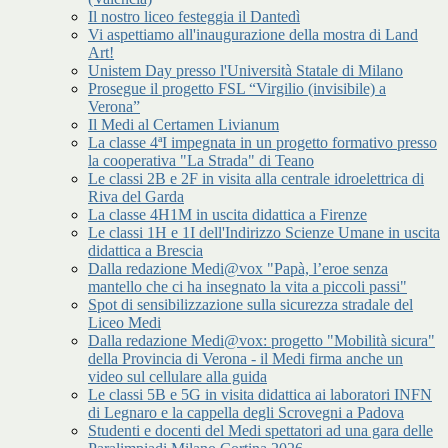
Il nostro liceo festeggia il Dantedì
Vi aspettiamo all'inaugurazione della mostra di Land
Art!
Unistem Day presso l'Università Statale di Milano
Prosegue il progetto FSL “Virgilio (invisibile) a
Verona”
Il Medi al Certamen Livianum
La classe 4ªI impegnata in un progetto formativo presso
la cooperativa "La Strada" di Teano
Le classi 2B e 2F in visita alla centrale idroelettrica di
Riva del Garda
La classe 4H1M in uscita didattica a Firenze
Le classi 1H e 1I dell'Indirizzo Scienze Umane in uscita
didattica a Brescia
Dalla redazione Medi@vox "Papà, l’eroe senza
mantello che ci ha insegnato la vita a piccoli passi"
Spot di sensibilizzazione sulla sicurezza stradale del
Liceo Medi
Dalla redazione Medi@vox: progetto "Mobilità sicura"
della Provincia di Verona - il Medi firma anche un
video sul cellulare alla guida
Le classi 5B e 5G in visita didattica ai laboratori INFN
di Legnaro e la cappella degli Scrovegni a Padova
Studenti e docenti del Medi spettatori ad una gara delle