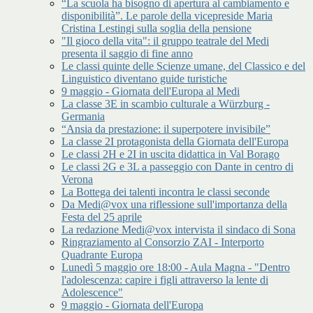
“La scuola ha bisogno di apertura al cambiamento e
disponibilità”. Le parole della vicepreside Maria
Cristina Lestingi sulla soglia della pensione
"Il gioco della vita": il gruppo teatrale del Medi
presenta il saggio di fine anno
Le classi quinte delle Scienze umane, del Classico e del
Linguistico diventano guide turistiche
9 maggio - Giornata dell'Europa al Medi
La classe 3E in scambio culturale a Würzburg -
Germania
“Ansia da prestazione: il superpotere invisibile”
La classe 2I protagonista della Giornata dell'Europa
Le classi 2H e 2I in uscita didattica in Val Borago
Le classi 2G e 3L a passeggio con Dante in centro di
Verona
La Bottega dei talenti incontra le classi seconde
Da Medi@vox una riflessione sull'importanza della
Festa del 25 aprile
La redazione Medi@vox intervista il sindaco di Sona
Ringraziamento al Consorzio ZAI - Interporto
Quadrante Europa
Lunedì 5 maggio ore 18:00 - Aula Magna - "Dentro
l'adolescenza: capire i figli attraverso la lente di
Adolescence"
9 maggio - Giornata dell'Europa