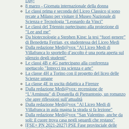
Day!
8 marzo - Giornata internazionale della donna
Le classi prima e seconda del Liceo Classico si sono
recate a Milano per visitare il Museo Nazionale di
Scienza e Tecnologia "Leonardo da Vinci"
Le classi del Triennio partecipano alla proiezione di
"Lee and me"
Da biotecnologie a Stephen King: la tesi “fuori genere”
di Benedetta Ferrian, ex studentessa del Liceo Medi
Dalla redazione Medi@vox "Al Liceo Medi di
Villafranca lo sportello d’ascolto è una porta aperta sul
silenzio degli studenti"
Le classi 4B e 4G partecipano alla conferenza
spettacolo "Intrecci tra scienza e arte"
La classe 4H a Torino con il progetto del liceo delle
Scienze umane
La classe 4E in uscita didattica a Firenze
Dalla redazione Medi@vox: recensione de
“L’Arminuta” di Donatella di Pietrantonio, un romanzo
che apre riflessioni sull’attualità
Dalla redazione Medi@vox "Al Liceo Medi di
Villafranca in aula magna la strada si fa lezione"
Dalla redazione Medi@vox "San Valentino, anche da
soli: il cuore trova casa negli sguardi che restano"
[FSE+ PN 2021-2027] PSE Fase provinciale delle