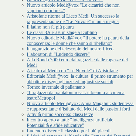
Nuovo articolo Medi@vox "Le cicatrici che non
sappiamo portare..."
Aristofane ritorna al Liceo Medi: Un successo la
rappresentazione de “Le Nuvole” in aula magna
Il latino non fa più paura
Le classi 3A e 3B in stage a Dublino
Nuovo editoriale Medi@vox "Il potere ha paura della
conoscenza: le donne che sanno si ribellano"
Inaugurazione del telescopio del nostro Liceo
I laboratori di "Ludendo discere"
Alla Ronda 3000 euro dai ragazzi e dalle ragazze del
Medi
A teatro al Medi con "Le Nuvole" di Aristofane
Editoriale Medi@vox: la cultura, il primo strumento per
abbattere diseguaglianze ed ingiustizie sociali
Torneo invernale di pallamano
"Il ragazzo dai pantaloni rosa": il biennio al cinema
teatroMetropol
Nuovo articolo Medi@vox: Anna Magalini: studentessa
e rappresentante d’istituto del Medi dalle passioni forti
Attività primo soccorso classi terze
Incontro aperto a tutti: "Intelligenza artificiale.
Potenzialità e sfide educative"
Ludendo discere: il classico per i più piccoli