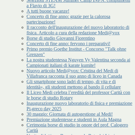
Selezioni STEAM Summer Camp INFN: complimenti
a Flavio di 3G!
A tutti buone vacanze!
Concerto di fine anno: grazie per la calorosa
partecipazione!
Il racconto dell'inaugurazione del nuovo laboratorio di
fisica. Articolo a cura della redazione Medi@vox
Borse di studio Giovanni Fiorentino
Concerto di fine anno: fervono i preparativi!
Primo premio Goethe Institut - Concorso "Talk ohne
Grenzen"
La nostra studentessa Nguyen Vy Valentina seconda ai
Campionati italiani di karate kumite!
Nuovo articolo Medi@vox: Cristina del Medi di
Villafranca racconta il suo anno di liceo in Canada
Gli smartphone sono ladri di tempo, di vita e di
identità», gli studenti mettono al bando il cellulare
Il Liceo Medi celebra l’eredità del professor Carità con
le borse di studio Rotary
Inaugurazione nuovo laboratorio di fisica e premiazione
Pi-greco day 2025
30 maggio: Giornata di autogestione al Medi!
Premiazione studentesse e studenti in Aula Magna
Cerimonia borse di studio in onore del prof. Calogero
Carità