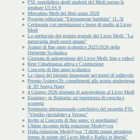
FSL ospedaliera degli studenti del Medi presso le
strutture ULSS 9
Mercatino Medi del libro usato 2026
Progetto editoriale "Eternamente bambini" 1L-3I
Cerimonia con premiazioni e borse di studio al Liceo
Medi
Lo spettacolo del gruppo teatrale del Liceo Medi: "La
meraviglia degli esseri umani"
Auguri di fine anno scolastico 2025/2026 della
Dirigente Scolastica
Giornata di autogestione del Liceo Medi: foto e video!
Rete Cittadinanza attiva e Costituzione
Concerto di fine anno scolastico
Le classi del triennio impegnate nei tornei di pallavolo
Premio Asimov26: complimenti alla nostra studentessa
di 3D Sonya Nagy
4 Giugno 2026 giornata di autogestione al Liceo Medi
Erasmus+ in Bulgaria: un’esperienza di crescita e
scoperta
Seminario internazionale conclusivo del progetto FSL
“Virgilio (invisibile) a Verona”
Invito al Concerto di fine anno: vi aspettiamo!
Ultimo incontro della redazione Medi@vox
Dalla redazione Medi@vox "I diritti umani prendono
forma: le quinte del Liceo Medi e Radici in libertà"