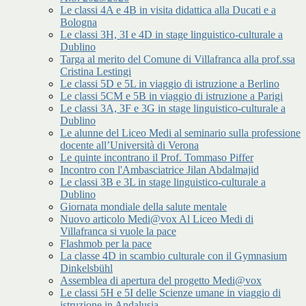
Le classi 4A e 4B in visita didattica alla Ducati e a
Bologna
Le classi 3H, 3I e 4D in stage linguistico-culturale a
Dublino
Targa al merito del Comune di Villafranca alla prof.ssa
Cristina Lestingi
Le classi 5D e 5L in viaggio di istruzione a Berlino
Le classi 5CM e 5B in viaggio di istruzione a Parigi
Le classi 3A, 3F e 3G in stage linguistico-culturale a
Dublino
Le alunne del Liceo Medi al seminario sulla professione
docente all’Università di Verona
Le quinte incontrano il Prof. Tommaso Piffer
Incontro con l'Ambasciatrice Jilan Abdalmajid
Le classi 3B e 3L in stage linguistico-culturale a
Dublino
Giornata mondiale della salute mentale
Nuovo articolo Medi@vox Al Liceo Medi di
Villafranca si vuole la pace
Flashmob per la pace
La classe 4D in scambio culturale con il Gymnasium
Dinkelsbühl
Assemblea di apertura del progetto Medi@vox
Le classi 5H e 5I delle Scienze umane in viaggio di
istruzione in Andalusia