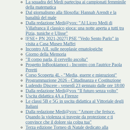
La squadra del Medi partecipa ai campionati femminile
della matematica
Dal giornalismo alla filosofia: Hannah Arendt e la
banalità del male
Dalla redazione Medi@vox: "Al Liceo Medi di
Villafranca il classico gioca: una notte aperta a tutti tra
Pizia, tuniche e Ulisse"
[FSE+ PN 2021-2027] PSE "Vedo Sento Parlo" in
visita a Casa Museo Maffei
Incontro AIL sulle neoplasie ematologiche
Giorno della Memoria
"Il corpo parla, il cervello ascolta"
Progetto InBookiamoci - Incontro con l'autrice Paola
Peretti
Corso Scoperta 4L - "Media, guerre e migrazioni"
Programmazione 2026 - Cittadinanza e Costituzione
Ludendo Discere - venerdì 23 gennaio dalle ore 18:00
Dalla redazione Medi@vox "Il futuro senza volto"
Uscita didattica 4A a Firenze
Le classi 5B e 5G in uscita didattica al Vittoriale degli
Italiani
Dalla redazione Medi@vox: "Amore che ferisce.
Quando la violenza si traveste da protezione e ti
convince che il dolore sia colpa tua"
Terza edizione Torneo di Natale dedicato alla