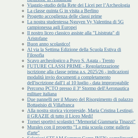
Viaggio-studio della Rete dei Licei per l’Archeologia
La classe quinta G in visita a Berlino
Progetto accoglienza delle classi prime
La nostra studentessa Nguyen Vy Valentina di 5G
campionessa agli Europei
Il nostro liceo classico assiste alla "Lisistrata" di
Aristofane
Buon anno scolastico!
Al via la Settima Edizione della Scuola Estiva di
Filosofia
Scavo archeologico a Povo S. Agata - Trento
FUTURE CLASSI PRIME - Regolarizzazione
iscrizione alla classe prima a.s. 2025/26 - indicazioni
modalità invio documenti a completamento
dell'iscrizione dall'1 al 10 luglio - data improrogabile
Percorso PCTO presso il 3º Stormo dell'Aeronautica
militare italiana
Due pannelli per il Museo del Risorgimento di palazzo
Bottagisio di Villafranca
Alla nostra storica vicepreside, Maria Cristina Lestingi,
il GRAZIE di tutto il Liceo Medi!
Tornei sportivi scolastici "Memorial Gianmaria Tinazzi"
Murales con il progetto "La mia scuola come galleria
d'arte"