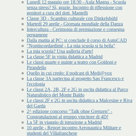
Lunedì 12 maggio ore 18:30 - Aula Magna - Scuola
senza stress? Sì, grazie. Incontro di riflessione con
genitori a cura del dott. Mantelli
Classe 3D - Scambio culturale con Dinkelsbühl
Martedì 29 aprile - Giornata mondiale della Danza
Intercultura - Cerimonia di premiazione e consegna
pergamene
Dalla matita al PC: si conclude il corso di AutoCAD
"Nontiscordardimé - La mia scuola si fa bella"
La mia scuola? Una galleria d'arte!
La classe 5F in visita didattica a Madrid
Le classi quarte e quinte a teatro con Goldoni e
Pirandello
Quello in cui credo: il podcast di Medi@vox
La classe 3A partecipa al progetto San Francesco e
l'ecologia
Le classi 2A, 2B, 2F e 2G in uscita didattica al Parco
Naturalistico del Monte Baldo
Le classi 2F e 2G in uscita didattica a Malcesine e Riva
del Garda
2^ edizione concorso "Talk ohne Grenzen" -
Congratulazioni al gruppo vincitore di 4D!
La 5F in viaggio di istruzione a Madrid
10 aprile - Report incontro Aeronautica Militare e
studenti del Villafranchese