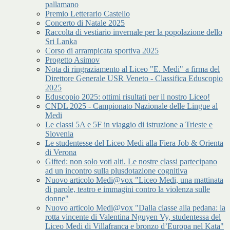
pallamano
Premio Letterario Castello
Concerto di Natale 2025
Raccolta di vestiario invernale per la popolazione dello
Sri Lanka
Corso di arrampicata sportiva 2025
Progetto Asimov
Nota di ringraziamento al Liceo "E. Medi" a firma del
Direttore Generale USR Veneto - Classifica Eduscopio
2025
Eduscopio 2025: ottimi risultati per il nostro Liceo!
CNDL 2025 - Campionato Nazionale delle Lingue al
Medi
Le classi 5A e 5F in viaggio di istruzione a Trieste e
Slovenia
Le studentesse del Liceo Medi alla Fiera Job & Orienta
di Verona
Gifted: non solo voti alti. Le nostre classi partecipano
ad un incontro sulla plusdotazione cognitiva
Nuovo articolo Medi@vox "Liceo Medi, una mattinata
di parole, teatro e immagini contro la violenza sulle
donne"
Nuovo articolo Medi@vox "Dalla classe alla pedana: la
rotta vincente di Valentina Nguyen Vy, studentessa del
Liceo Medi di Villafranca e bronzo d’Europa nel Kata"