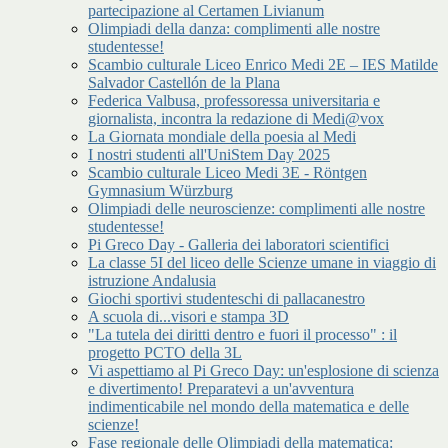
partecipazione al Certamen Livianum
Olimpiadi della danza: complimenti alle nostre
studentesse!
Scambio culturale Liceo Enrico Medi 2E – IES Matilde
Salvador Castellón de la Plana
Federica Valbusa, professoressa universitaria e
giornalista, incontra la redazione di Medi@vox
La Giornata mondiale della poesia al Medi
I nostri studenti all'UniStem Day 2025
Scambio culturale Liceo Medi 3E - Röntgen
Gymnasium Würzburg
Olimpiadi delle neuroscienze: complimenti alle nostre
studentesse!
Pi Greco Day - Galleria dei laboratori scientifici
La classe 5I del liceo delle Scienze umane in viaggio di
istruzione Andalusia
Giochi sportivi studenteschi di pallacanestro
A scuola di...visori e stampa 3D
"La tutela dei diritti dentro e fuori il processo" : il
progetto PCTO della 3L
Vi aspettiamo al Pi Greco Day: un'esplosione di scienza
e divertimento! Preparatevi a un'avventura
indimenticabile nel mondo della matematica e delle
scienze!
Fase regionale delle Olimpiadi della matematica: