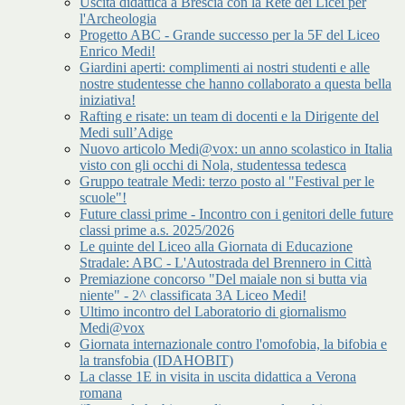
Uscita didattica a Brescia con la Rete dei Licei per
l'Archeologia
Progetto ABC - Grande successo per la 5F del Liceo
Enrico Medi!
Giardini aperti: complimenti ai nostri studenti e alle
nostre studentesse che hanno collaborato a questa bella
iniziativa!
Rafting e risate: un team di docenti e la Dirigente del
Medi sull’Adige
Nuovo articolo Medi@vox: un anno scolastico in Italia
visto con gli occhi di Nola, studentessa tedesca
Gruppo teatrale Medi: terzo posto al "Festival per le
scuole"!
Future classi prime - Incontro con i genitori delle future
classi prime a.s. 2025/2026
Le quinte del Liceo alla Giornata di Educazione
Stradale: ABC - L'Autostrada del Brennero in Città
Premiazione concorso "Del maiale non si butta via
niente" - 2^ classificata 3A Liceo Medi!
Ultimo incontro del Laboratorio di giornalismo
Medi@vox
Giornata internazionale contro l'omofobia, la bifobia e
la transfobia (IDAHOBIT)
La classe 1E in visita in uscita didattica a Verona
romana