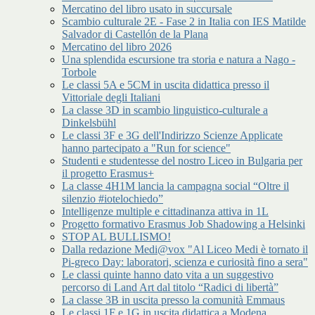
Mercatino del libro usato in succursale
Scambio culturale 2E - Fase 2 in Italia con IES Matilde
Salvador di Castellón de la Plana
Mercatino del libro 2026
Una splendida escursione tra storia e natura a Nago -
Torbole
Le classi 5A e 5CM in uscita didattica presso il
Vittoriale degli Italiani
La classe 3D in scambio linguistico-culturale a
Dinkelsbühl
Le classi 3F e 3G dell'Indirizzo Scienze Applicate
hanno partecipato a "Run for science"
Studenti e studentesse del nostro Liceo in Bulgaria per
il progetto Erasmus+
La classe 4H1M lancia la campagna social “Oltre il
silenzio #iotelochiedo”
Intelligenze multiple e cittadinanza attiva in 1L
Progetto formativo Erasmus Job Shadowing a Helsinki
STOP AL BULLISMO!
Dalla redazione Medi@vox "Al Liceo Medi è tornato il
Pi-greco Day: laboratori, scienza e curiosità fino a sera"
Le classi quinte hanno dato vita a un suggestivo
percorso di Land Art dal titolo “Radici di libertà”
La classe 3B in uscita presso la comunità Emmaus
Le classi 1F e 1G in uscita didattica a Modena