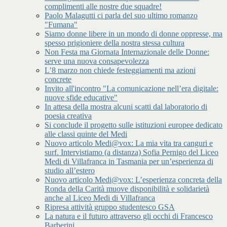
complimenti alle nostre due squadre!
Paolo Malagutti ci parla del suo ultimo romanzo
"Fumana"
Siamo donne libere in un mondo di donne oppresse, ma
spesso prigioniere della nostra stessa cultura
Non Festa ma Giornata Internazionale delle Donne:
serve una nuova consapevolezza
L’8 marzo non chiede festeggiamenti ma azioni
concrete
Invito all'incontro "La comunicazione nell’era digitale:
nuove sfide educative"
In attesa della mostra alcuni scatti dal laboratorio di
poesia creativa
Si conclude il progetto sulle istituzioni europee dedicato
alle classi quinte del Medi
Nuovo articolo Medi@vox: La mia vita tra canguri e
surf. Intervistiamo (a distanza) Sofia Pernigo del Liceo
Medi di Villafranca in Tasmania per un’esperienza di
studio all’estero
Nuovo articolo Medi@vox: L’esperienza concreta della
Ronda della Carità muove disponibilità e solidarietà
anche al Liceo Medi di Villafranca
Ripresa attività gruppo studentesco GSA
La natura e il futuro attraverso gli occhi di Francesco
Barberini