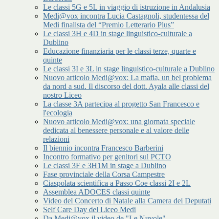
Le classi 5G e 5L in viaggio di istruzione in Andalusia
Medi@vox incontra Lucia Castagnoli, studentessa del
Medi finalista del “Premio Letterario Plus”
Le classi 3H e 4D in stage linguistico-culturale a
Dublino
Educazione finanziaria per le classi terze, quarte e
quinte
Le classi 3I e 3L in stage linguistico-culturale a Dublino
Nuovo articolo Medi@vox: La mafia, un bel problema
da nord a sud. Il discorso del dott. Ayala alle classi del
nostro Liceo
La classe 3A partecipa al progetto San Francesco e
l'ecologia
Nuovo articolo Medi@vox: una giornata speciale
dedicata al benessere personale e al valore delle
relazioni
Il biennio incontra Francesco Barberini
Incontro formativo per genitori sul PCTO
Le classi 3F e 3H1M in stage a Dublino
Fase provinciale della Corsa Campestre
Ciaspolata scientifica a Passo Coe classi 2I e 2L
Assemblea ADOCES classi quinte
Video del Concerto di Natale alla Camera dei Deputati
Self Care Day del Liceo Medi
Da Medi@vox il video de "Le Nuvole"