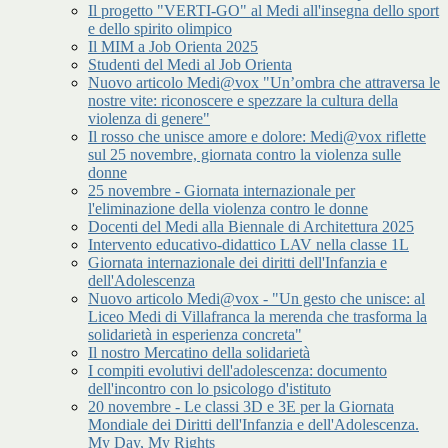
Il progetto "VERTI-GO" al Medi all'insegna dello sport
e dello spirito olimpico
Il MIM a Job Orienta 2025
Studenti del Medi al Job Orienta
Nuovo articolo Medi@vox "Un’ombra che attraversa le
nostre vite: riconoscere e spezzare la cultura della
violenza di genere"
Il rosso che unisce amore e dolore: Medi@vox riflette
sul 25 novembre, giornata contro la violenza sulle
donne
25 novembre - Giornata internazionale per
l'eliminazione della violenza contro le donne
Docenti del Medi alla Biennale di Architettura 2025
Intervento educativo-didattico LAV nella classe 1L
Giornata internazionale dei diritti dell'Infanzia e
dell'Adolescenza
Nuovo articolo Medi@vox - "Un gesto che unisce: al
Liceo Medi di Villafranca la merenda che trasforma la
solidarietà in esperienza concreta"
Il nostro Mercatino della solidarietà
I compiti evolutivi dell'adolescenza: documento
dell'incontro con lo psicologo d'istituto
20 novembre - Le classi 3D e 3E per la Giornata
Mondiale dei Diritti dell'Infanzia e dell'Adolescenza.
My Day, My Rights