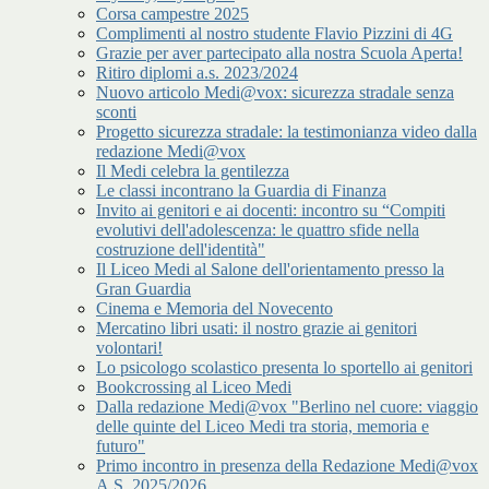
Corsa campestre 2025
Complimenti al nostro studente Flavio Pizzini di 4G
Grazie per aver partecipato alla nostra Scuola Aperta!
Ritiro diplomi a.s. 2023/2024
Nuovo articolo Medi@vox: sicurezza stradale senza
sconti
Progetto sicurezza stradale: la testimonianza video dalla
redazione Medi@vox
Il Medi celebra la gentilezza
Le classi incontrano la Guardia di Finanza
Invito ai genitori e ai docenti: incontro su “Compiti
evolutivi dell'adolescenza: le quattro sfide nella
costruzione dell'identità"
Il Liceo Medi al Salone dell'orientamento presso la
Gran Guardia
Cinema e Memoria del Novecento
Mercatino libri usati: il nostro grazie ai genitori
volontari!
Lo psicologo scolastico presenta lo sportello ai genitori
Bookcrossing al Liceo Medi
Dalla redazione Medi@vox "Berlino nel cuore: viaggio
delle quinte del Liceo Medi tra storia, memoria e
futuro"
Primo incontro in presenza della Redazione Medi@vox
A.S. 2025/2026