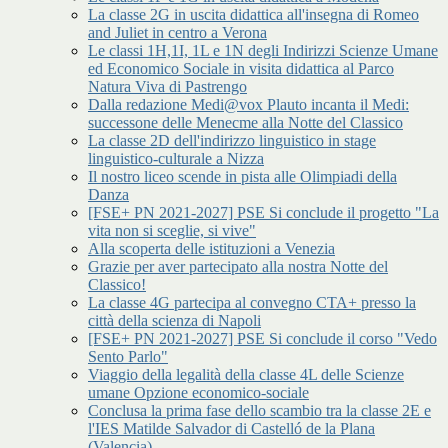
La classe 2G in uscita didattica all'insegna di Romeo
and Juliet in centro a Verona
Le classi 1H,1I, 1L e 1N degli Indirizzi Scienze Umane
ed Economico Sociale in visita didattica al Parco
Natura Viva di Pastrengo
Dalla redazione Medi@vox Plauto incanta il Medi:
successone delle Menecme alla Notte del Classico
La classe 2D dell'indirizzo linguistico in stage
linguistico-culturale a Nizza
Il nostro liceo scende in pista alle Olimpiadi della
Danza
[FSE+ PN 2021-2027] PSE Si conclude il progetto "La
vita non si sceglie, si vive"
Alla scoperta delle istituzioni a Venezia
Grazie per aver partecipato alla nostra Notte del
Classico!
La classe 4G partecipa al convegno CTA+ presso la
città della scienza di Napoli
[FSE+ PN 2021-2027] PSE Si conclude il corso "Vedo
Sento Parlo"
Viaggio della legalità della classe 4L delle Scienze
umane Opzione economico-sociale
Conclusa la prima fase dello scambio tra la classe 2E e
l'IES Matilde Salvador di Castelló de la Plana
(Valencia)