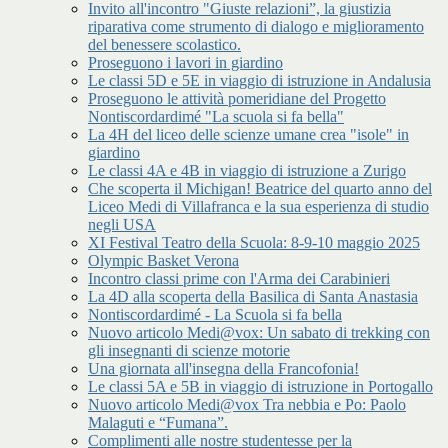
Invito all'incontro "Giuste relazioni”, la giustizia
riparativa come strumento di dialogo e miglioramento
del benessere scolastico.
Proseguono i lavori in giardino
Le classi 5D e 5E in viaggio di istruzione in Andalusia
Proseguono le attività pomeridiane del Progetto
Nontiscordardimé "La scuola si fa bella"
La 4H del liceo delle scienze umane crea "isole" in
giardino
Le classi 4A e 4B in viaggio di istruzione a Zurigo
Che scoperta il Michigan! Beatrice del quarto anno del
Liceo Medi di Villafranca e la sua esperienza di studio
negli USA
XI Festival Teatro della Scuola: 8-9-10 maggio 2025
Olympic Basket Verona
Incontro classi prime con l'Arma dei Carabinieri
La 4D alla scoperta della Basilica di Santa Anastasia
Nontiscordardimé - La Scuola si fa bella
Nuovo articolo Medi@vox: Un sabato di trekking con
gli insegnanti di scienze motorie
Una giornata all'insegna della Francofonia!
Le classi 5A e 5B in viaggio di istruzione in Portogallo
Nuovo articolo Medi@vox Tra nebbia e Po: Paolo
Malaguti e “Fumana”.
Complimenti alle nostre studentesse per la