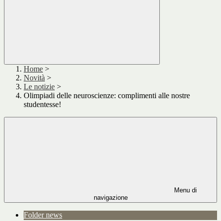
Home
>
Novità
>
Le notizie
>
Olimpiadi delle neuroscienze: complimenti alle nostre
studentesse!
Menu di
navigazione
Folder news