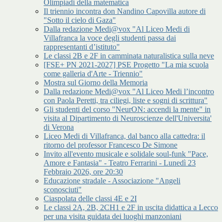
Olimpiadi della matematica
Il triennio incontra don Nandino Capovilla autore di
"Sotto il cielo di Gaza"
Dalla redazione Medi@vox "Al Liceo Medi di
Villafranca la voce degli studenti passa dai
rappresentanti d’istituto"
Le classi 2B e 2F in camminata naturalistica sulla neve
[FSE+ PN 2021-2027] PSE Progetto "La mia scuola
come galleria d'Arte - Triennio"
Mostra sul Giorno della Memoria
Dalla redazione Medi@vox "Al Liceo Medi l’incontro
con Paola Peretti, tra ciliegi, liste e sogni di scrittura"
Gli studenti del corso "NeurON: accendi la mente" in
visita al Dipartimento di Neuroscienze dell'Universita'
di Verona
Liceo Medi di Villafranca, dal banco alla cattedra: il
ritorno del professor Francesco De Simone
Invito all'evento musicale e solidale soul-funk "Pace,
Amore e Fantasia" - Teatro Ferrarini - Lunedì 23
Febbraio 2026, ore 20:30
Educazione stradale - Associazione "Angeli
sconosciuti"
Ciaspolata delle classi 4E e 2I
Le classi 2A, 2B, 2CH1 e 2F in uscita didattica a Lecco
per una visita guidata dei luoghi manzoniani