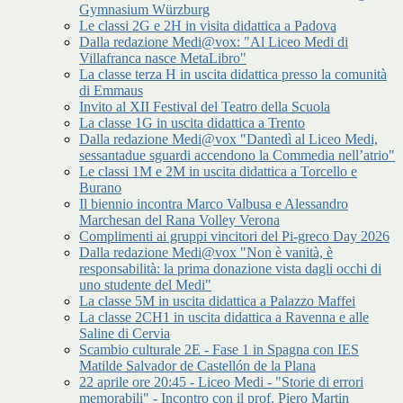
Gymnasium Würzburg
Le classi 2G e 2H in visita didattica a Padova
Dalla redazione Medi@vox: "Al Liceo Medi di
Villafranca nasce MetaLibro"
La classe terza H in uscita didattica presso la comunità
di Emmaus
Invito al XII Festival del Teatro della Scuola
La classe 1G in uscita didattica a Trento
Dalla redazione Medi@vox "Dantedì al Liceo Medi,
sessantadue sguardi accendono la Commedia nell’atrio"
Le classi 1M e 2M in uscita didattica a Torcello e
Burano
Il biennio incontra Marco Valbusa e Alessandro
Marchesan del Rana Volley Verona
Complimenti ai gruppi vincitori del Pi-greco Day 2026
Dalla redazione Medi@vox "Non è vanità, è
responsabilità: la prima donazione vista dagli occhi di
uno studente del Medi"
La classe 5M in uscita didattica a Palazzo Maffei
La classe 2CH1 in uscita didattica a Ravenna e alle
Saline di Cervia
Scambio culturale 2E - Fase 1 in Spagna con IES
Matilde Salvador de Castellón de la Plana
22 aprile ore 20:45 - Liceo Medi - "Storie di errori
memorabili" - Incontro con il prof. Piero Martin