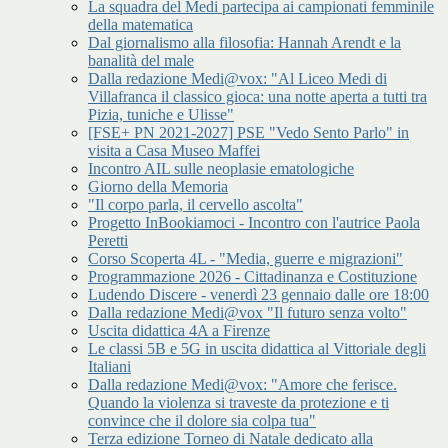
La squadra del Medi partecipa ai campionati femminile
della matematica
Dal giornalismo alla filosofia: Hannah Arendt e la
banalità del male
Dalla redazione Medi@vox: "Al Liceo Medi di
Villafranca il classico gioca: una notte aperta a tutti tra
Pizia, tuniche e Ulisse"
[FSE+ PN 2021-2027] PSE "Vedo Sento Parlo" in
visita a Casa Museo Maffei
Incontro AIL sulle neoplasie ematologiche
Giorno della Memoria
"Il corpo parla, il cervello ascolta"
Progetto InBookiamoci - Incontro con l'autrice Paola
Peretti
Corso Scoperta 4L - "Media, guerre e migrazioni"
Programmazione 2026 - Cittadinanza e Costituzione
Ludendo Discere - venerdì 23 gennaio dalle ore 18:00
Dalla redazione Medi@vox "Il futuro senza volto"
Uscita didattica 4A a Firenze
Le classi 5B e 5G in uscita didattica al Vittoriale degli
Italiani
Dalla redazione Medi@vox: "Amore che ferisce.
Quando la violenza si traveste da protezione e ti
convince che il dolore sia colpa tua"
Terza edizione Torneo di Natale dedicato alla