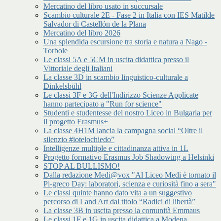
Mercatino del libro usato in succursale
Scambio culturale 2E - Fase 2 in Italia con IES Matilde
Salvador di Castellón de la Plana
Mercatino del libro 2026
Una splendida escursione tra storia e natura a Nago -
Torbole
Le classi 5A e 5CM in uscita didattica presso il
Vittoriale degli Italiani
La classe 3D in scambio linguistico-culturale a
Dinkelsbühl
Le classi 3F e 3G dell'Indirizzo Scienze Applicate
hanno partecipato a "Run for science"
Studenti e studentesse del nostro Liceo in Bulgaria per
il progetto Erasmus+
La classe 4H1M lancia la campagna social “Oltre il
silenzio #iotelochiedo”
Intelligenze multiple e cittadinanza attiva in 1L
Progetto formativo Erasmus Job Shadowing a Helsinki
STOP AL BULLISMO!
Dalla redazione Medi@vox "Al Liceo Medi è tornato il
Pi-greco Day: laboratori, scienza e curiosità fino a sera"
Le classi quinte hanno dato vita a un suggestivo
percorso di Land Art dal titolo “Radici di libertà”
La classe 3B in uscita presso la comunità Emmaus
Le classi 1F e 1G in uscita didattica a Modena