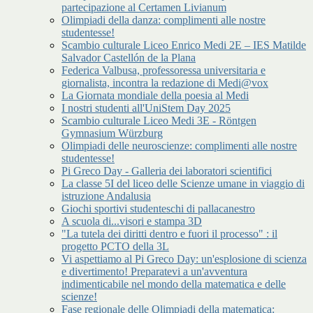
partecipazione al Certamen Livianum
Olimpiadi della danza: complimenti alle nostre
studentesse!
Scambio culturale Liceo Enrico Medi 2E – IES Matilde
Salvador Castellón de la Plana
Federica Valbusa, professoressa universitaria e
giornalista, incontra la redazione di Medi@vox
La Giornata mondiale della poesia al Medi
I nostri studenti all'UniStem Day 2025
Scambio culturale Liceo Medi 3E - Röntgen
Gymnasium Würzburg
Olimpiadi delle neuroscienze: complimenti alle nostre
studentesse!
Pi Greco Day - Galleria dei laboratori scientifici
La classe 5I del liceo delle Scienze umane in viaggio di
istruzione Andalusia
Giochi sportivi studenteschi di pallacanestro
A scuola di...visori e stampa 3D
"La tutela dei diritti dentro e fuori il processo" : il
progetto PCTO della 3L
Vi aspettiamo al Pi Greco Day: un'esplosione di scienza
e divertimento! Preparatevi a un'avventura
indimenticabile nel mondo della matematica e delle
scienze!
Fase regionale delle Olimpiadi della matematica: