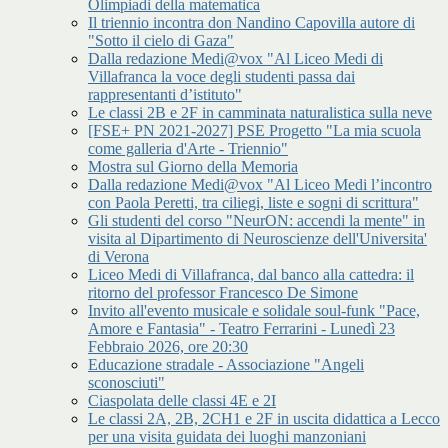
Olimpiadi della matematica
Il triennio incontra don Nandino Capovilla autore di
"Sotto il cielo di Gaza"
Dalla redazione Medi@vox "Al Liceo Medi di
Villafranca la voce degli studenti passa dai
rappresentanti d’istituto"
Le classi 2B e 2F in camminata naturalistica sulla neve
[FSE+ PN 2021-2027] PSE Progetto "La mia scuola
come galleria d'Arte - Triennio"
Mostra sul Giorno della Memoria
Dalla redazione Medi@vox "Al Liceo Medi l’incontro
con Paola Peretti, tra ciliegi, liste e sogni di scrittura"
Gli studenti del corso "NeurON: accendi la mente" in
visita al Dipartimento di Neuroscienze dell'Universita'
di Verona
Liceo Medi di Villafranca, dal banco alla cattedra: il
ritorno del professor Francesco De Simone
Invito all'evento musicale e solidale soul-funk "Pace,
Amore e Fantasia" - Teatro Ferrarini - Lunedì 23
Febbraio 2026, ore 20:30
Educazione stradale - Associazione "Angeli
sconosciuti"
Ciaspolata delle classi 4E e 2I
Le classi 2A, 2B, 2CH1 e 2F in uscita didattica a Lecco
per una visita guidata dei luoghi manzoniani