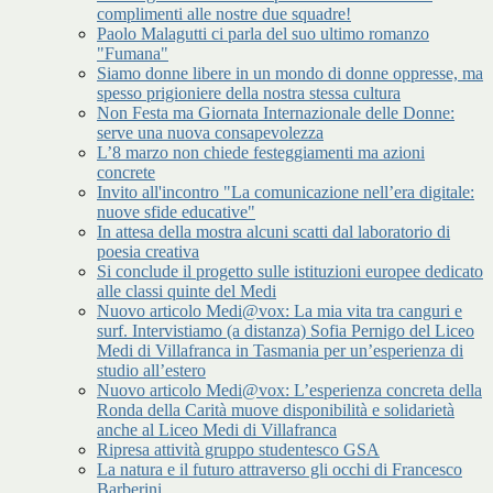
complimenti alle nostre due squadre!
Paolo Malagutti ci parla del suo ultimo romanzo
"Fumana"
Siamo donne libere in un mondo di donne oppresse, ma
spesso prigioniere della nostra stessa cultura
Non Festa ma Giornata Internazionale delle Donne:
serve una nuova consapevolezza
L’8 marzo non chiede festeggiamenti ma azioni
concrete
Invito all'incontro "La comunicazione nell’era digitale:
nuove sfide educative"
In attesa della mostra alcuni scatti dal laboratorio di
poesia creativa
Si conclude il progetto sulle istituzioni europee dedicato
alle classi quinte del Medi
Nuovo articolo Medi@vox: La mia vita tra canguri e
surf. Intervistiamo (a distanza) Sofia Pernigo del Liceo
Medi di Villafranca in Tasmania per un’esperienza di
studio all’estero
Nuovo articolo Medi@vox: L’esperienza concreta della
Ronda della Carità muove disponibilità e solidarietà
anche al Liceo Medi di Villafranca
Ripresa attività gruppo studentesco GSA
La natura e il futuro attraverso gli occhi di Francesco
Barberini