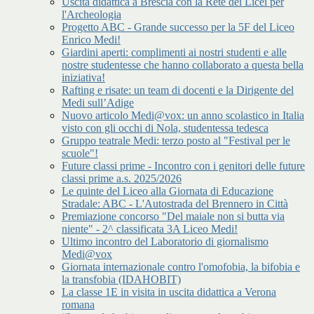
Uscita didattica a Brescia con la Rete dei Licei per
l'Archeologia
Progetto ABC - Grande successo per la 5F del Liceo
Enrico Medi!
Giardini aperti: complimenti ai nostri studenti e alle
nostre studentesse che hanno collaborato a questa bella
iniziativa!
Rafting e risate: un team di docenti e la Dirigente del
Medi sull’Adige
Nuovo articolo Medi@vox: un anno scolastico in Italia
visto con gli occhi di Nola, studentessa tedesca
Gruppo teatrale Medi: terzo posto al "Festival per le
scuole"!
Future classi prime - Incontro con i genitori delle future
classi prime a.s. 2025/2026
Le quinte del Liceo alla Giornata di Educazione
Stradale: ABC - L'Autostrada del Brennero in Città
Premiazione concorso "Del maiale non si butta via
niente" - 2^ classificata 3A Liceo Medi!
Ultimo incontro del Laboratorio di giornalismo
Medi@vox
Giornata internazionale contro l'omofobia, la bifobia e
la transfobia (IDAHOBIT)
La classe 1E in visita in uscita didattica a Verona
romana