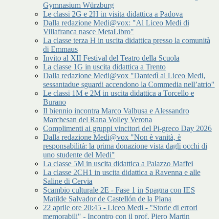
Gymnasium Würzburg
Le classi 2G e 2H in visita didattica a Padova
Dalla redazione Medi@vox: "Al Liceo Medi di
Villafranca nasce MetaLibro"
La classe terza H in uscita didattica presso la comunità
di Emmaus
Invito al XII Festival del Teatro della Scuola
La classe 1G in uscita didattica a Trento
Dalla redazione Medi@vox "Dantedì al Liceo Medi,
sessantadue sguardi accendono la Commedia nell’atrio"
Le classi 1M e 2M in uscita didattica a Torcello e
Burano
Il biennio incontra Marco Valbusa e Alessandro
Marchesan del Rana Volley Verona
Complimenti ai gruppi vincitori del Pi-greco Day 2026
Dalla redazione Medi@vox "Non è vanità, è
responsabilità: la prima donazione vista dagli occhi di
uno studente del Medi"
La classe 5M in uscita didattica a Palazzo Maffei
La classe 2CH1 in uscita didattica a Ravenna e alle
Saline di Cervia
Scambio culturale 2E - Fase 1 in Spagna con IES
Matilde Salvador de Castellón de la Plana
22 aprile ore 20:45 - Liceo Medi - "Storie di errori
memorabili" - Incontro con il prof. Piero Martin