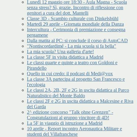
Lunedì 12 maggio ore 18:30 - Aula Magna - Scuola
senza stress? Sì, grazie. Incontro di riflessione con
genitori a cura del dott. Mantelli
Classe 3D - Scambio culturale con Dinkelsbühl
Martedì 29 aprile - Giornata mondiale della Danza
Intercultura - Cerimonia di premiazione e consegna
pergamene
Dalla matita al PC: si conclude il corso di AutoCAD
"Nontiscordardimé - La mia scuola si fa bella"
La mia scuola? Una galleria d'arte!
La classe 5F in visita didattica a Madrid
Le classi quarte e quinte a teatro con Goldoni e
Pirandello
Quello in cui credo: il podcast di Medi@vox
La classe 3A partecipa al progetto San Francesco e
l'ecologia
Le classi 2A, 2B, 2F e 2G in uscita didattica al Parco
Naturalistico del Monte Baldo
Le classi 2F e 2G in uscita didattica a Malcesine e Riva
del Garda
2^ edizione concorso "Talk ohne Grenzen" -
Congratulazioni al gruppo vincitore di 4D!
La 5F in viaggio di istruzione a Madrid
10 aprile - Report incontro Aeronautica Militare e
studenti del Villafranchese