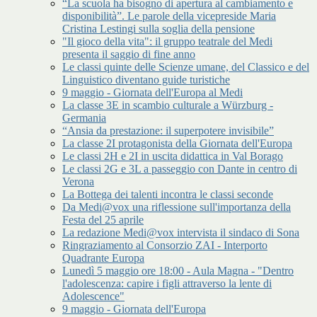
“La scuola ha bisogno di apertura al cambiamento e
disponibilità”. Le parole della vicepreside Maria
Cristina Lestingi sulla soglia della pensione
"Il gioco della vita": il gruppo teatrale del Medi
presenta il saggio di fine anno
Le classi quinte delle Scienze umane, del Classico e del
Linguistico diventano guide turistiche
9 maggio - Giornata dell'Europa al Medi
La classe 3E in scambio culturale a Würzburg -
Germania
“Ansia da prestazione: il superpotere invisibile”
La classe 2I protagonista della Giornata dell'Europa
Le classi 2H e 2I in uscita didattica in Val Borago
Le classi 2G e 3L a passeggio con Dante in centro di
Verona
La Bottega dei talenti incontra le classi seconde
Da Medi@vox una riflessione sull'importanza della
Festa del 25 aprile
La redazione Medi@vox intervista il sindaco di Sona
Ringraziamento al Consorzio ZAI - Interporto
Quadrante Europa
Lunedì 5 maggio ore 18:00 - Aula Magna - "Dentro
l'adolescenza: capire i figli attraverso la lente di
Adolescence"
9 maggio - Giornata dell'Europa