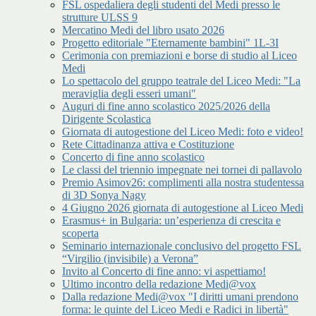
FSL ospedaliera degli studenti del Medi presso le
strutture ULSS 9
Mercatino Medi del libro usato 2026
Progetto editoriale "Eternamente bambini" 1L-3I
Cerimonia con premiazioni e borse di studio al Liceo
Medi
Lo spettacolo del gruppo teatrale del Liceo Medi: "La
meraviglia degli esseri umani"
Auguri di fine anno scolastico 2025/2026 della
Dirigente Scolastica
Giornata di autogestione del Liceo Medi: foto e video!
Rete Cittadinanza attiva e Costituzione
Concerto di fine anno scolastico
Le classi del triennio impegnate nei tornei di pallavolo
Premio Asimov26: complimenti alla nostra studentessa
di 3D Sonya Nagy
4 Giugno 2026 giornata di autogestione al Liceo Medi
Erasmus+ in Bulgaria: un’esperienza di crescita e
scoperta
Seminario internazionale conclusivo del progetto FSL
“Virgilio (invisibile) a Verona”
Invito al Concerto di fine anno: vi aspettiamo!
Ultimo incontro della redazione Medi@vox
Dalla redazione Medi@vox "I diritti umani prendono
forma: le quinte del Liceo Medi e Radici in libertà"