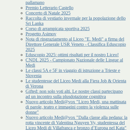
pallamano
Premio Letterario Castello
Concerto di Natale 2025
Raccolta di vestiario invernale per la popolazione dello
Sri Lanka
Corso di arrampicata sportiva 2025
Progetto Asimov
Nota di ringraziamento al Liceo "E. Medi" a firma del
Direttore Generale USR Veneto - Classifica Eduscopio
2025
Eduscopio 2025: ottimi risultati per il nostro Liceo!
CNDL 2025 - Campionato Nazionale delle Lingue al
Medi
Le classi 5A e 5F in viaggio di istruzione a Trieste e
Slovenia
Le studentesse del Liceo Medi alla Fiera Job & Orienta
di Verona
Gifted: non solo voti alti. Le nostre classi partecipano
ad un incontro sulla plusdotazione cognitiva
Nuovo articolo Medi@vox "Liceo Medi, una mattinata
di parole, teatro e immagini contro la violenza sulle
donne"
Nuovo articolo Medi@vox "Dalla classe alla pedana: la
rotta vincente di Valentina Nguyen Vy, studentessa del
Liceo Medi di Villafranca e bronzo d’Europa nel Kata"