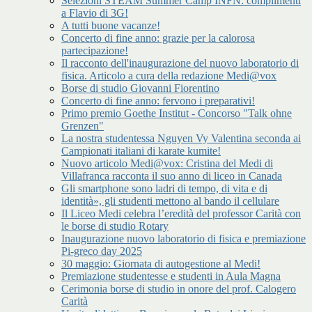
Selezioni STEAM Summer Camp INFN: complimenti
a Flavio di 3G!
A tutti buone vacanze!
Concerto di fine anno: grazie per la calorosa
partecipazione!
Il racconto dell'inaugurazione del nuovo laboratorio di
fisica. Articolo a cura della redazione Medi@vox
Borse di studio Giovanni Fiorentino
Concerto di fine anno: fervono i preparativi!
Primo premio Goethe Institut - Concorso "Talk ohne
Grenzen"
La nostra studentessa Nguyen Vy Valentina seconda ai
Campionati italiani di karate kumite!
Nuovo articolo Medi@vox: Cristina del Medi di
Villafranca racconta il suo anno di liceo in Canada
Gli smartphone sono ladri di tempo, di vita e di
identità», gli studenti mettono al bando il cellulare
Il Liceo Medi celebra l’eredità del professor Carità con
le borse di studio Rotary
Inaugurazione nuovo laboratorio di fisica e premiazione
Pi-greco day 2025
30 maggio: Giornata di autogestione al Medi!
Premiazione studentesse e studenti in Aula Magna
Cerimonia borse di studio in onore del prof. Calogero
Carità