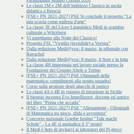
Paralimpiadi Milano Cortina 2026
Le classi 1M e 2M dell’indirizzo Classico in uscita
didattica a Brescia
[FSE+ PN 2021-2027] PSE Si conclude il progetto "La
mia scuola come galleria d'arte"
La classe 3E del Liceo Linguistico Medi in scambio
culturale a Würzburg
Vi aspettiamo alla Notte del Classico!
Progetto FSL “Virgilio (invisibile) a Verona”
Dalla redazione Medi@vox: 8 marzo, in tribunale con
Ravachol
Dalla redazione Medi@vox: 8 marzo, il fiore e la lotta
La classe 4H impegnata nel lavoro sociale presso la
Fondazione del Gruppo Abele a Torino
[FSE+ PN 2021-2027] PSE Olimpiadi della
matematica: complimenti alla nostra squadra!
Corso sulla gestione degli attacchi di panico
Le classi 4A e 4B in viaggio di istruzione in Sicilia
Il biennio incontra Eva Impellizzeri, docente ed autrice
del libro “Prima che accada”
[FSE+ PN 2021-2027] PSE "Allenamente - Olimpiadi
di Matematica tra gioco, sfida e avventura"
Concorso nazionale Goethe Institut "Talk macht
Schule" - La 4E si aggiudica il 3° posto!
Il Medi è lieto di invitarvi ai laboratori del Pi-greco