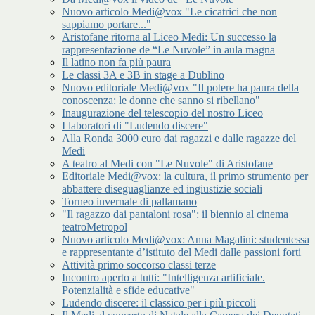
Nuovo articolo Medi@vox "Le cicatrici che non
sappiamo portare..."
Aristofane ritorna al Liceo Medi: Un successo la
rappresentazione de “Le Nuvole” in aula magna
Il latino non fa più paura
Le classi 3A e 3B in stage a Dublino
Nuovo editoriale Medi@vox "Il potere ha paura della
conoscenza: le donne che sanno si ribellano"
Inaugurazione del telescopio del nostro Liceo
I laboratori di "Ludendo discere"
Alla Ronda 3000 euro dai ragazzi e dalle ragazze del
Medi
A teatro al Medi con "Le Nuvole" di Aristofane
Editoriale Medi@vox: la cultura, il primo strumento per
abbattere diseguaglianze ed ingiustizie sociali
Torneo invernale di pallamano
"Il ragazzo dai pantaloni rosa": il biennio al cinema
teatroMetropol
Nuovo articolo Medi@vox: Anna Magalini: studentessa
e rappresentante d’istituto del Medi dalle passioni forti
Attività primo soccorso classi terze
Incontro aperto a tutti: "Intelligenza artificiale.
Potenzialità e sfide educative"
Ludendo discere: il classico per i più piccoli