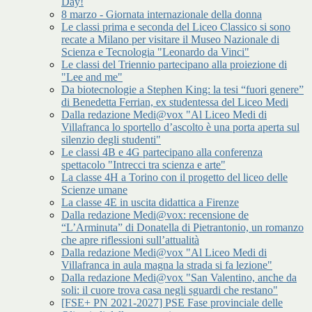
Day!
8 marzo - Giornata internazionale della donna
Le classi prima e seconda del Liceo Classico si sono
recate a Milano per visitare il Museo Nazionale di
Scienza e Tecnologia "Leonardo da Vinci"
Le classi del Triennio partecipano alla proiezione di
"Lee and me"
Da biotecnologie a Stephen King: la tesi “fuori genere”
di Benedetta Ferrian, ex studentessa del Liceo Medi
Dalla redazione Medi@vox "Al Liceo Medi di
Villafranca lo sportello d’ascolto è una porta aperta sul
silenzio degli studenti"
Le classi 4B e 4G partecipano alla conferenza
spettacolo "Intrecci tra scienza e arte"
La classe 4H a Torino con il progetto del liceo delle
Scienze umane
La classe 4E in uscita didattica a Firenze
Dalla redazione Medi@vox: recensione de
“L’Arminuta” di Donatella di Pietrantonio, un romanzo
che apre riflessioni sull’attualità
Dalla redazione Medi@vox "Al Liceo Medi di
Villafranca in aula magna la strada si fa lezione"
Dalla redazione Medi@vox "San Valentino, anche da
soli: il cuore trova casa negli sguardi che restano"
[FSE+ PN 2021-2027] PSE Fase provinciale delle