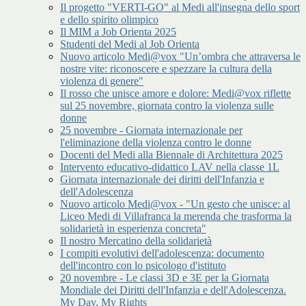
Il progetto "VERTI-GO" al Medi all'insegna dello sport
e dello spirito olimpico
Il MIM a Job Orienta 2025
Studenti del Medi al Job Orienta
Nuovo articolo Medi@vox "Un’ombra che attraversa le
nostre vite: riconoscere e spezzare la cultura della
violenza di genere"
Il rosso che unisce amore e dolore: Medi@vox riflette
sul 25 novembre, giornata contro la violenza sulle
donne
25 novembre - Giornata internazionale per
l'eliminazione della violenza contro le donne
Docenti del Medi alla Biennale di Architettura 2025
Intervento educativo-didattico LAV nella classe 1L
Giornata internazionale dei diritti dell'Infanzia e
dell'Adolescenza
Nuovo articolo Medi@vox - "Un gesto che unisce: al
Liceo Medi di Villafranca la merenda che trasforma la
solidarietà in esperienza concreta"
Il nostro Mercatino della solidarietà
I compiti evolutivi dell'adolescenza: documento
dell'incontro con lo psicologo d'istituto
20 novembre - Le classi 3D e 3E per la Giornata
Mondiale dei Diritti dell'Infanzia e dell'Adolescenza.
My Day, My Rights