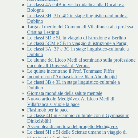
Le classi 4A e 4B in visita didattica alla Ducati e a
Bologna
Le classi 3H, 3I e 4D in stage linguistico-culturale a
Dublino
Targa al merito del Comune di Villafranca alla prof.ssa
Cristina Lestingi
Le classi 5D e 5L in viaggio di istruzione a Berlino
Le classi 5CM e 5B in viaggio di istruzione a Parigi
Le classi 3A, 3F e 3G in stage linguistico-culturale a
Dublino
Le alunne del Liceo Medi al seminario sulla professione
docente all’Università di Verona
Le quinte incontrano il Prof. Tommaso Piffer
Incontro con l'Ambasciatrice Jilan Abdalmajid
Le classi 3B e 3L in stage linguistico-culturale a
Dublino
Giornata mondiale della salute mentale
Nuovo articolo Medi@vox Al Liceo Medi di
Villafranca si vuole la pace
Flashmob per la pace
La classe 4D in scambio culturale con il Gymnasium
Dinkelsbühl
Assemblea di apertura del progetto Medi@vox
Le classi 5H e 5I delle Scienze umane in viaggio di
istruzione in Andalusia