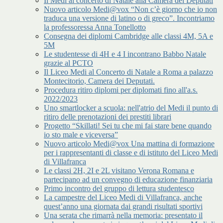
Il Medi al concerto di Natale alla Camera dei Deputati
Nuovo articolo Medi@vox “Non c’è giorno che io non
traduca una versione di latino o di greco”. Incontriamo
la professoressa Anna Tonellotto
Consegna dei diplomi Cambridge alle classi 4M, 5A e
5M
Le studentesse di 4H e 4 I incontrano Babbo Natale
grazie al PCTO
Il Liceo Medi al Concerto di Natale a Roma a palazzo
Montecitorio, Camera dei Deputati.
Procedura ritiro diplomi per diplomati fino all'a.s.
2022/2023
Uno smartlocker a scuola: nell'atrio del Medi il punto di
ritiro delle prenotazioni dei prestiti librari
Progetto “Skillati! Sei tu che mi fai stare bene quando
io sto male e viceversa”
Nuovo articolo Medi@vox Una mattina di formazione
per i rappresentanti di classe e di istituto del Liceo Medi
di Villafranca
Le classi 2H, 2I e 2L visitano Verona Romana e
partecipano ad un convegno di educazione finanziaria
Primo incontro del gruppo di lettura studentesco
La campestre del Liceo Medi di Villafranca, anche
quest’anno una giornata dai grandi risultati sportivi
Una serata che rimarrà nella memoria: presentato il