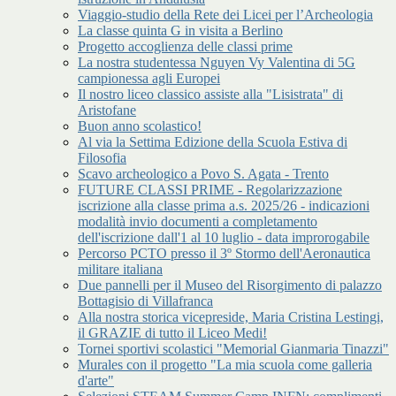
Viaggio-studio della Rete dei Licei per l’Archeologia
La classe quinta G in visita a Berlino
Progetto accoglienza delle classi prime
La nostra studentessa Nguyen Vy Valentina di 5G
campionessa agli Europei
Il nostro liceo classico assiste alla "Lisistrata" di
Aristofane
Buon anno scolastico!
Al via la Settima Edizione della Scuola Estiva di
Filosofia
Scavo archeologico a Povo S. Agata - Trento
FUTURE CLASSI PRIME - Regolarizzazione
iscrizione alla classe prima a.s. 2025/26 - indicazioni
modalità invio documenti a completamento
dell'iscrizione dall'1 al 10 luglio - data improrogabile
Percorso PCTO presso il 3º Stormo dell'Aeronautica
militare italiana
Due pannelli per il Museo del Risorgimento di palazzo
Bottagisio di Villafranca
Alla nostra storica vicepreside, Maria Cristina Lestingi,
il GRAZIE di tutto il Liceo Medi!
Tornei sportivi scolastici "Memorial Gianmaria Tinazzi"
Murales con il progetto "La mia scuola come galleria
d'arte"