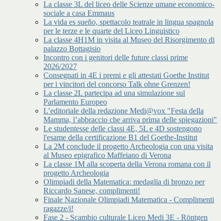
La classe 3L del liceo delle Scienze umane economico-
sociale a casa Emmaus
La vida es sueño, spettacolo teatrale in lingua spagnola
per le terze e le quarte del Liceo Linguistico
La classe 4H1M in visita al Museo del Risorgimento di
palazzo Bottagisio
Incontro con i genitori delle future classi prime
2026/2027
Consegnati in 4E i premi e gli attestati Goethe Institut
per i vincitori del concorso Talk ohne Grenzen!
La classe 2L partecipa ad una simulazione sul
Parlamento Europeo
L’editoriale della redazione Medi@vox "Festa della
Mamma, l’abbraccio che arriva prima delle spiegazioni"
Le studentesse delle classi 4E, 5L e 4D sostengono
l'esame della certificazione B1 del Goethe-Institut
La 2M conclude il progetto Archeologia con una visita
al Museo epigrafico Maffeiano di Verona
La classe 1M alla scoperta della Verona romana con il
progetto Archeologia
Olimpiadi della Matematica: medaglia di bronzo per
Riccardo Sanese, complimenti!
Finale Nazionale Olimpiadi Matematica - Complimenti
ragazze/i!
Fase 2 - Scambio culturale Liceo Medi 3E - Röntgen