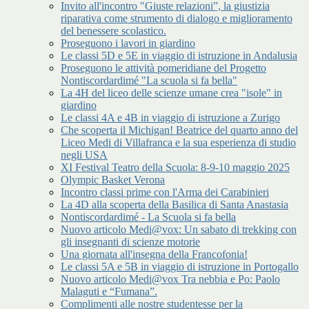
Invito all'incontro "Giuste relazioni”, la giustizia
riparativa come strumento di dialogo e miglioramento
del benessere scolastico.
Proseguono i lavori in giardino
Le classi 5D e 5E in viaggio di istruzione in Andalusia
Proseguono le attività pomeridiane del Progetto
Nontiscordardimé "La scuola si fa bella"
La 4H del liceo delle scienze umane crea "isole" in
giardino
Le classi 4A e 4B in viaggio di istruzione a Zurigo
Che scoperta il Michigan! Beatrice del quarto anno del
Liceo Medi di Villafranca e la sua esperienza di studio
negli USA
XI Festival Teatro della Scuola: 8-9-10 maggio 2025
Olympic Basket Verona
Incontro classi prime con l'Arma dei Carabinieri
La 4D alla scoperta della Basilica di Santa Anastasia
Nontiscordardimé - La Scuola si fa bella
Nuovo articolo Medi@vox: Un sabato di trekking con
gli insegnanti di scienze motorie
Una giornata all'insegna della Francofonia!
Le classi 5A e 5B in viaggio di istruzione in Portogallo
Nuovo articolo Medi@vox Tra nebbia e Po: Paolo
Malaguti e “Fumana”.
Complimenti alle nostre studentesse per la