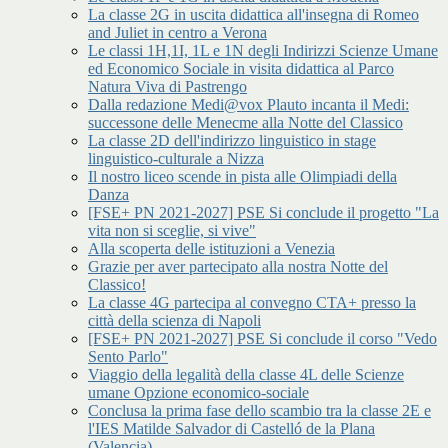
La classe 2G in uscita didattica all'insegna di Romeo
and Juliet in centro a Verona
Le classi 1H,1I, 1L e 1N degli Indirizzi Scienze Umane
ed Economico Sociale in visita didattica al Parco
Natura Viva di Pastrengo
Dalla redazione Medi@vox Plauto incanta il Medi:
successone delle Menecme alla Notte del Classico
La classe 2D dell'indirizzo linguistico in stage
linguistico-culturale a Nizza
Il nostro liceo scende in pista alle Olimpiadi della
Danza
[FSE+ PN 2021-2027] PSE Si conclude il progetto "La
vita non si sceglie, si vive"
Alla scoperta delle istituzioni a Venezia
Grazie per aver partecipato alla nostra Notte del
Classico!
La classe 4G partecipa al convegno CTA+ presso la
città della scienza di Napoli
[FSE+ PN 2021-2027] PSE Si conclude il corso "Vedo
Sento Parlo"
Viaggio della legalità della classe 4L delle Scienze
umane Opzione economico-sociale
Conclusa la prima fase dello scambio tra la classe 2E e
l'IES Matilde Salvador di Castelló de la Plana
(Valencia)