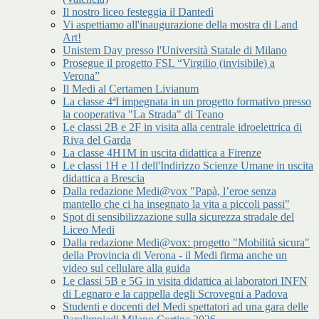
Il nostro liceo festeggia il Dantedì
Vi aspettiamo all'inaugurazione della mostra di Land
Art!
Unistem Day presso l'Università Statale di Milano
Prosegue il progetto FSL “Virgilio (invisibile) a
Verona”
Il Medi al Certamen Livianum
La classe 4ªI impegnata in un progetto formativo presso
la cooperativa "La Strada" di Teano
Le classi 2B e 2F in visita alla centrale idroelettrica di
Riva del Garda
La classe 4H1M in uscita didattica a Firenze
Le classi 1H e 1I dell'Indirizzo Scienze Umane in uscita
didattica a Brescia
Dalla redazione Medi@vox "Papà, l’eroe senza
mantello che ci ha insegnato la vita a piccoli passi"
Spot di sensibilizzazione sulla sicurezza stradale del
Liceo Medi
Dalla redazione Medi@vox: progetto "Mobilità sicura"
della Provincia di Verona - il Medi firma anche un
video sul cellulare alla guida
Le classi 5B e 5G in visita didattica ai laboratori INFN
di Legnaro e la cappella degli Scrovegni a Padova
Studenti e docenti del Medi spettatori ad una gara delle