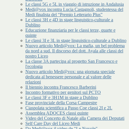
Le classi 5G e 5L in viaggio di istruzione in Andalusia
Medi@vox incontra Lucia Castagnoli, studentessa del
Medi finalista del “Premio Letterario Plus”
Le classi 3H e 4D in stage linguistico-culturale a
Dublino
Educazione finanziaria per le classi terze, quarte e
quinte
Le classi 3I e 3L in stage linguistico-culturale a Dublino
Nuovo articolo Medi@vox: La mafia, un bel problema
da nord a sud. Il discorso del dott. Ayala alle classi del
nostro Liceo
La classe 3A partecipa al progetto San Francesco e
l'ecologia
Nuovo articolo Medi@vox: una giornata speciale
dedicata al benessere personale e al valore delle
relazioni
Il biennio incontra Francesco Barberini
Incontro formativo per genitori sul PCTO
Le classi 3F e 3H1M in stage a Dublino
Fase provinciale della Corsa Campestre
Ciaspolata scientifica a Passo Coe classi 2I e 2L
Assemblea ADOCES classi quinte
Video del Concerto di Natale alla Camera dei Deputati
Self Care Day del Liceo Medi
Da Medi@vox il video de "Le Nuvole"