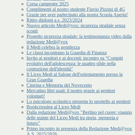
Corsa campestre 2025
Complimenti al nostro studente Flavio Pizzini di 4G
Grazie per aver partecipato alla nostra Scuola Aperta!
Ritiro diplomi a.s. 2023/2024
Nuovo articolo Medi@vox: sicurezza stradale senza
sconti
Progetto sicurezza stradale: la testimonianza video dalla
redazione Medi@vox
Il Medi celebra la gentilezza
Le classi incontrano la Guardia di Finanza
Invito ai genitori e ai docenti: incontro su “Compiti
evolutivi dell'adolescenza: le quattro sfide nella
costruzione dell'identità"
Il Liceo Medi al Salone dell'orientamento presso la
Gran Guardia
Cinema e Memoria del Novecento
Mercatino libri usati: il nostro grazie ai genitori
volontari!
Lo psicologo scolastico presenta lo sportello ai genitori
Bookcrossing al Liceo Medi
Dalla redazione Medi@vox "Berlino nel cuore: viaggio
delle quinte del Liceo Medi tra storia, memoria e
futuro"
Primo incontro in presenza della Redazione Medi@vox
A.S. 2025/2026