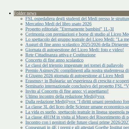
Folder news
FSL ospedaliera degli studenti del Medi presso le strutt
Mercatino Medi del libro usato 2026
Progetto editoriale "Eternamente bambini" 1L-3I
Cerimonia con premiazioni e borse di studio al Liceo Me
Lo spettacolo del gruppo teatrale del Liceo Medi: "La me
Auguri di fine anno scolastico 2025/2026 della Dirigente
Giornata di autogestione del Liceo Medi: foto e video!
Rete Cittadinanza attiva e Costituzione
Concerto di fine anno scolastico
Le classi del triennio impegnate nei tornei di pallavolo
Premio Asimov26: complimenti alla nostra studentessa 
4 Giugno 2026 giornata di autogestione al Liceo Medi
Erasmus+ in Bulgaria: un’esperienza di crescita e scopert
Seminario internazionale conclusivo del progetto FSL “Vir
Invito al Concerto di fine anno: vi aspettiamo!
Ultimo incontro della redazione Medi@vox
Dalla redazione Medi@vox "I diritti umani prendono forma
La classe 3L del liceo delle Scienze umane economico-s
La vida es sueño, spettacolo teatrale in lingua spagnola pe
La classe 4H1M in visita al Museo del Risorgimento di p
Incontro con i genitori delle future classi prime 2026/202
Consegnati in 4E i premi e gli attestati Goethe Institut p