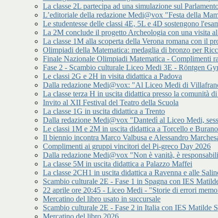
La classe 2L partecipa ad una simulazione sul Parlamen
L’editoriale della redazione Medi@vox "Festa della Mamm
Le studentesse delle classi 4E, 5L e 4D sostengono l'esam
La 2M conclude il progetto Archeologia con una visita a
La classe 1M alla scoperta della Verona romana con il p
Olimpiadi della Matematica: medaglia di bronzo per Ric
Finale Nazionale Olimpiadi Matematica - Complimenti ra
Fase 2 - Scambio culturale Liceo Medi 3E - Röntgen 
Le classi 2G e 2H in visita didattica a Padova
Dalla redazione Medi@vox: "Al Liceo Medi di Villafran
La classe terza H in uscita didattica presso la comunità
Invito al XII Festival del Teatro della Scuola
La classe 1G in uscita didattica a Trento
Dalla redazione Medi@vox "Dantedì al Liceo Medi, sess
Le classi 1M e 2M in uscita didattica a Torcello e Burano
Il biennio incontra Marco Valbusa e Alessandro Marches
Complimenti ai gruppi vincitori del Pi-greco Day 2026
Dalla redazione Medi@vox "Non è vanità, è responsabilit
La classe 5M in uscita didattica a Palazzo Maffei
La classe 2CH1 in uscita didattica a Ravenna e alle Salin
Scambio culturale 2E - Fase 1 in Spagna con IES Matilde
22 aprile ore 20:45 - Liceo Medi - "Storie di errori memor
Mercatino del libro usato in succursale
Scambio culturale 2E - Fase 2 in Italia con IES Matilde S
Mercatino del libro 2026