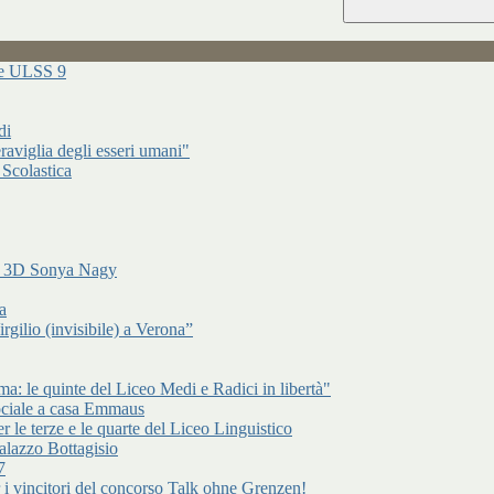
ure ULSS 9
di
raviglia degli esseri umani"
 Scolastica
di 3D Sonya Nagy
a
gilio (invisibile) a Verona”
: le quinte del Liceo Medi e Radici in libertà"
ociale a casa Emmaus
r le terze e le quarte del Liceo Linguistico
alazzo Bottagisio
7
er i vincitori del concorso Talk ohne Grenzen!