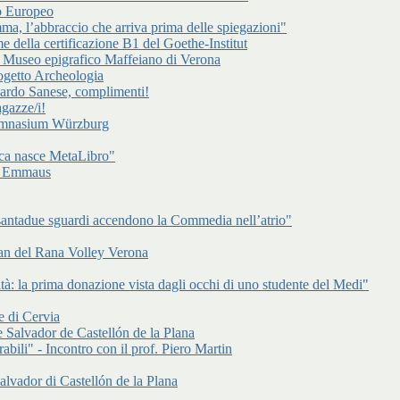
to Europeo
a, l’abbraccio che arriva prima delle spiegazioni"
e della certificazione B1 del Goethe-Institut
l Museo epigrafico Maffeiano di Verona
rogetto Archeologia
cardo Sanese, complimenti!
gazze/i!
Gymnasium Würzburg
ca nasce MetaLibro"
 di Emmaus
antadue sguardi accendono la Commedia nell’atrio"
an del Rana Volley Verona
à: la prima donazione vista dagli occhi di uno studente del Medi"
e di Cervia
 Salvador de Castellón de la Plana
abili" - Incontro con il prof. Piero Martin
alvador di Castellón de la Plana