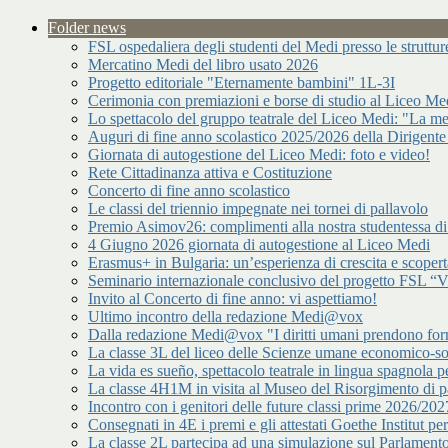
Folder news
FSL ospedaliera degli studenti del Medi presso le strutt
Mercatino Medi del libro usato 2026
Progetto editoriale "Eternamente bambini" 1L-3I
Cerimonia con premiazioni e borse di studio al Liceo Me
Lo spettacolo del gruppo teatrale del Liceo Medi: "La me
Auguri di fine anno scolastico 2025/2026 della Dirigente
Giornata di autogestione del Liceo Medi: foto e video!
Rete Cittadinanza attiva e Costituzione
Concerto di fine anno scolastico
Le classi del triennio impegnate nei tornei di pallavolo
Premio Asimov26: complimenti alla nostra studentessa 
4 Giugno 2026 giornata di autogestione al Liceo Medi
Erasmus+ in Bulgaria: un’esperienza di crescita e scopert
Seminario internazionale conclusivo del progetto FSL “Vir
Invito al Concerto di fine anno: vi aspettiamo!
Ultimo incontro della redazione Medi@vox
Dalla redazione Medi@vox "I diritti umani prendono forma
La classe 3L del liceo delle Scienze umane economico-s
La vida es sueño, spettacolo teatrale in lingua spagnola pe
La classe 4H1M in visita al Museo del Risorgimento di p
Incontro con i genitori delle future classi prime 2026/202
Consegnati in 4E i premi e gli attestati Goethe Institut p
La classe 2L partecipa ad una simulazione sul Parlamen