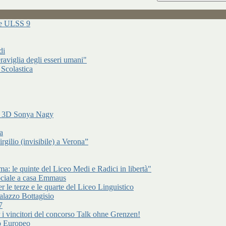
ure ULSS 9
di
raviglia degli esseri umani"
 Scolastica
di 3D Sonya Nagy
a
gilio (invisibile) a Verona”
: le quinte del Liceo Medi e Radici in libertà"
ociale a casa Emmaus
r le terze e le quarte del Liceo Linguistico
alazzo Bottagisio
7
er i vincitori del concorso Talk ohne Grenzen!
to Europeo