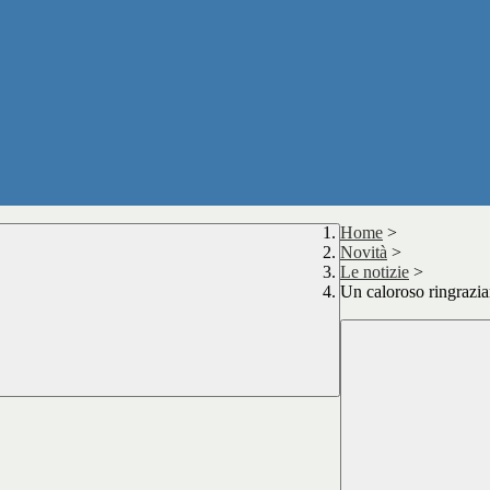
Home
>
Novità
>
Le notizie
>
Un caloroso ringrazia