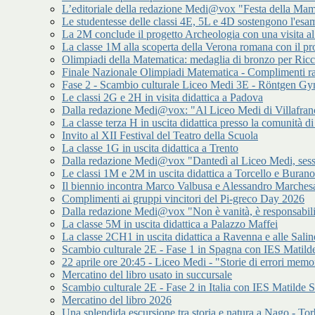
L’editoriale della redazione Medi@vox "Festa della Mamm
Le studentesse delle classi 4E, 5L e 4D sostengono l'esam
La 2M conclude il progetto Archeologia con una visita a
La classe 1M alla scoperta della Verona romana con il p
Olimpiadi della Matematica: medaglia di bronzo per Ric
Finale Nazionale Olimpiadi Matematica - Complimenti ra
Fase 2 - Scambio culturale Liceo Medi 3E - Röntgen 
Le classi 2G e 2H in visita didattica a Padova
Dalla redazione Medi@vox: "Al Liceo Medi di Villafran
La classe terza H in uscita didattica presso la comunità
Invito al XII Festival del Teatro della Scuola
La classe 1G in uscita didattica a Trento
Dalla redazione Medi@vox "Dantedì al Liceo Medi, sess
Le classi 1M e 2M in uscita didattica a Torcello e Burano
Il biennio incontra Marco Valbusa e Alessandro Marches
Complimenti ai gruppi vincitori del Pi-greco Day 2026
Dalla redazione Medi@vox "Non è vanità, è responsabilit
La classe 5M in uscita didattica a Palazzo Maffei
La classe 2CH1 in uscita didattica a Ravenna e alle Salin
Scambio culturale 2E - Fase 1 in Spagna con IES Matilde
22 aprile ore 20:45 - Liceo Medi - "Storie di errori memor
Mercatino del libro usato in succursale
Scambio culturale 2E - Fase 2 in Italia con IES Matilde S
Mercatino del libro 2026
Una splendida escursione tra storia e natura a Nago - Tor