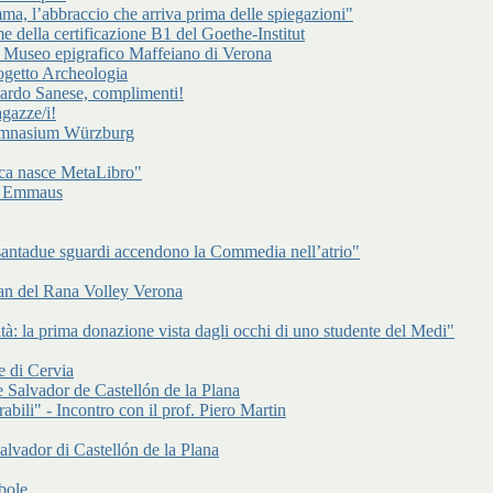
a, l’abbraccio che arriva prima delle spiegazioni"
e della certificazione B1 del Goethe-Institut
l Museo epigrafico Maffeiano di Verona
rogetto Archeologia
cardo Sanese, complimenti!
gazze/i!
Gymnasium Würzburg
ca nasce MetaLibro"
 di Emmaus
antadue sguardi accendono la Commedia nell’atrio"
an del Rana Volley Verona
à: la prima donazione vista dagli occhi di uno studente del Medi"
e di Cervia
 Salvador de Castellón de la Plana
abili" - Incontro con il prof. Piero Martin
alvador di Castellón de la Plana
bole