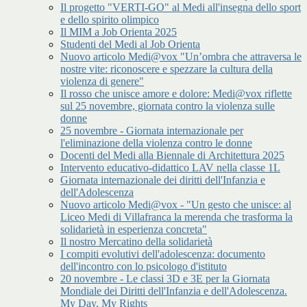
Il progetto "VERTI-GO" al Medi all'insegna dello sport
e dello spirito olimpico
Il MIM a Job Orienta 2025
Studenti del Medi al Job Orienta
Nuovo articolo Medi@vox "Un’ombra che attraversa le
nostre vite: riconoscere e spezzare la cultura della
violenza di genere"
Il rosso che unisce amore e dolore: Medi@vox riflette
sul 25 novembre, giornata contro la violenza sulle
donne
25 novembre - Giornata internazionale per
l'eliminazione della violenza contro le donne
Docenti del Medi alla Biennale di Architettura 2025
Intervento educativo-didattico LAV nella classe 1L
Giornata internazionale dei diritti dell'Infanzia e
dell'Adolescenza
Nuovo articolo Medi@vox - "Un gesto che unisce: al
Liceo Medi di Villafranca la merenda che trasforma la
solidarietà in esperienza concreta"
Il nostro Mercatino della solidarietà
I compiti evolutivi dell'adolescenza: documento
dell'incontro con lo psicologo d'istituto
20 novembre - Le classi 3D e 3E per la Giornata
Mondiale dei Diritti dell'Infanzia e dell'Adolescenza.
My Day, My Rights