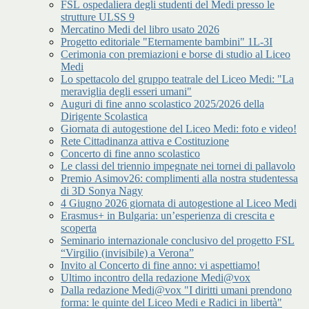
FSL ospedaliera degli studenti del Medi presso le
strutture ULSS 9
Mercatino Medi del libro usato 2026
Progetto editoriale "Eternamente bambini" 1L-3I
Cerimonia con premiazioni e borse di studio al Liceo
Medi
Lo spettacolo del gruppo teatrale del Liceo Medi: "La
meraviglia degli esseri umani"
Auguri di fine anno scolastico 2025/2026 della
Dirigente Scolastica
Giornata di autogestione del Liceo Medi: foto e video!
Rete Cittadinanza attiva e Costituzione
Concerto di fine anno scolastico
Le classi del triennio impegnate nei tornei di pallavolo
Premio Asimov26: complimenti alla nostra studentessa
di 3D Sonya Nagy
4 Giugno 2026 giornata di autogestione al Liceo Medi
Erasmus+ in Bulgaria: un’esperienza di crescita e
scoperta
Seminario internazionale conclusivo del progetto FSL
“Virgilio (invisibile) a Verona”
Invito al Concerto di fine anno: vi aspettiamo!
Ultimo incontro della redazione Medi@vox
Dalla redazione Medi@vox "I diritti umani prendono
forma: le quinte del Liceo Medi e Radici in libertà"