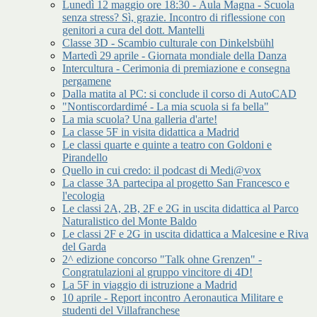
Lunedì 12 maggio ore 18:30 - Aula Magna - Scuola
senza stress? Sì, grazie. Incontro di riflessione con
genitori a cura del dott. Mantelli
Classe 3D - Scambio culturale con Dinkelsbühl
Martedì 29 aprile - Giornata mondiale della Danza
Intercultura - Cerimonia di premiazione e consegna
pergamene
Dalla matita al PC: si conclude il corso di AutoCAD
"Nontiscordardimé - La mia scuola si fa bella"
La mia scuola? Una galleria d'arte!
La classe 5F in visita didattica a Madrid
Le classi quarte e quinte a teatro con Goldoni e
Pirandello
Quello in cui credo: il podcast di Medi@vox
La classe 3A partecipa al progetto San Francesco e
l'ecologia
Le classi 2A, 2B, 2F e 2G in uscita didattica al Parco
Naturalistico del Monte Baldo
Le classi 2F e 2G in uscita didattica a Malcesine e Riva
del Garda
2^ edizione concorso "Talk ohne Grenzen" -
Congratulazioni al gruppo vincitore di 4D!
La 5F in viaggio di istruzione a Madrid
10 aprile - Report incontro Aeronautica Militare e
studenti del Villafranchese