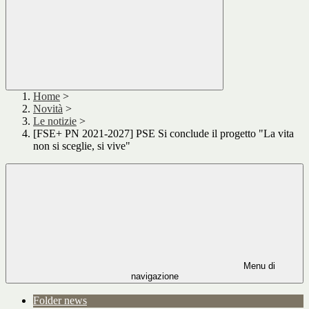
Home
>
Novità
>
Le notizie
>
[FSE+ PN 2021-2027] PSE Si conclude il progetto "La vita
non si sceglie, si vive"
Menu di
navigazione
Folder news