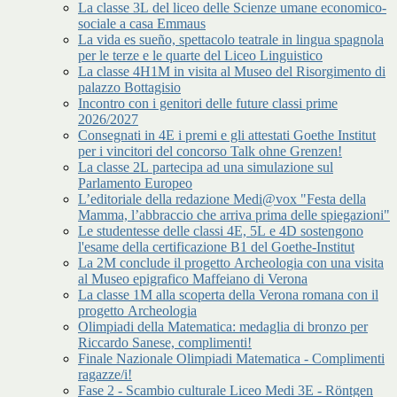
La classe 3L del liceo delle Scienze umane economico-
sociale a casa Emmaus
La vida es sueño, spettacolo teatrale in lingua spagnola
per le terze e le quarte del Liceo Linguistico
La classe 4H1M in visita al Museo del Risorgimento di
palazzo Bottagisio
Incontro con i genitori delle future classi prime
2026/2027
Consegnati in 4E i premi e gli attestati Goethe Institut
per i vincitori del concorso Talk ohne Grenzen!
La classe 2L partecipa ad una simulazione sul
Parlamento Europeo
L’editoriale della redazione Medi@vox "Festa della
Mamma, l’abbraccio che arriva prima delle spiegazioni"
Le studentesse delle classi 4E, 5L e 4D sostengono
l'esame della certificazione B1 del Goethe-Institut
La 2M conclude il progetto Archeologia con una visita
al Museo epigrafico Maffeiano di Verona
La classe 1M alla scoperta della Verona romana con il
progetto Archeologia
Olimpiadi della Matematica: medaglia di bronzo per
Riccardo Sanese, complimenti!
Finale Nazionale Olimpiadi Matematica - Complimenti
ragazze/i!
Fase 2 - Scambio culturale Liceo Medi 3E - Röntgen