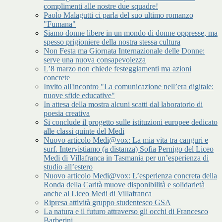
complimenti alle nostre due squadre!
Paolo Malagutti ci parla del suo ultimo romanzo
"Fumana"
Siamo donne libere in un mondo di donne oppresse, ma
spesso prigioniere della nostra stessa cultura
Non Festa ma Giornata Internazionale delle Donne:
serve una nuova consapevolezza
L’8 marzo non chiede festeggiamenti ma azioni
concrete
Invito all'incontro "La comunicazione nell’era digitale:
nuove sfide educative"
In attesa della mostra alcuni scatti dal laboratorio di
poesia creativa
Si conclude il progetto sulle istituzioni europee dedicato
alle classi quinte del Medi
Nuovo articolo Medi@vox: La mia vita tra canguri e
surf. Intervistiamo (a distanza) Sofia Pernigo del Liceo
Medi di Villafranca in Tasmania per un’esperienza di
studio all’estero
Nuovo articolo Medi@vox: L’esperienza concreta della
Ronda della Carità muove disponibilità e solidarietà
anche al Liceo Medi di Villafranca
Ripresa attività gruppo studentesco GSA
La natura e il futuro attraverso gli occhi di Francesco
Barberini