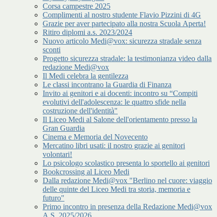
Corsa campestre 2025
Complimenti al nostro studente Flavio Pizzini di 4G
Grazie per aver partecipato alla nostra Scuola Aperta!
Ritiro diplomi a.s. 2023/2024
Nuovo articolo Medi@vox: sicurezza stradale senza
sconti
Progetto sicurezza stradale: la testimonianza video dalla
redazione Medi@vox
Il Medi celebra la gentilezza
Le classi incontrano la Guardia di Finanza
Invito ai genitori e ai docenti: incontro su “Compiti
evolutivi dell'adolescenza: le quattro sfide nella
costruzione dell'identità"
Il Liceo Medi al Salone dell'orientamento presso la
Gran Guardia
Cinema e Memoria del Novecento
Mercatino libri usati: il nostro grazie ai genitori
volontari!
Lo psicologo scolastico presenta lo sportello ai genitori
Bookcrossing al Liceo Medi
Dalla redazione Medi@vox "Berlino nel cuore: viaggio
delle quinte del Liceo Medi tra storia, memoria e
futuro"
Primo incontro in presenza della Redazione Medi@vox
A.S. 2025/2026