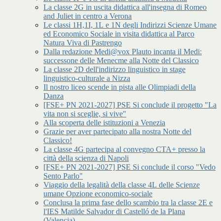
La classe 2G in uscita didattica all'insegna di Romeo
and Juliet in centro a Verona
Le classi 1H,1I, 1L e 1N degli Indirizzi Scienze Umane
ed Economico Sociale in visita didattica al Parco
Natura Viva di Pastrengo
Dalla redazione Medi@vox Plauto incanta il Medi:
successone delle Menecme alla Notte del Classico
La classe 2D dell'indirizzo linguistico in stage
linguistico-culturale a Nizza
Il nostro liceo scende in pista alle Olimpiadi della
Danza
[FSE+ PN 2021-2027] PSE Si conclude il progetto "La
vita non si sceglie, si vive"
Alla scoperta delle istituzioni a Venezia
Grazie per aver partecipato alla nostra Notte del
Classico!
La classe 4G partecipa al convegno CTA+ presso la
città della scienza di Napoli
[FSE+ PN 2021-2027] PSE Si conclude il corso "Vedo
Sento Parlo"
Viaggio della legalità della classe 4L delle Scienze
umane Opzione economico-sociale
Conclusa la prima fase dello scambio tra la classe 2E e
l'IES Matilde Salvador di Castelló de la Plana
(Valencia)