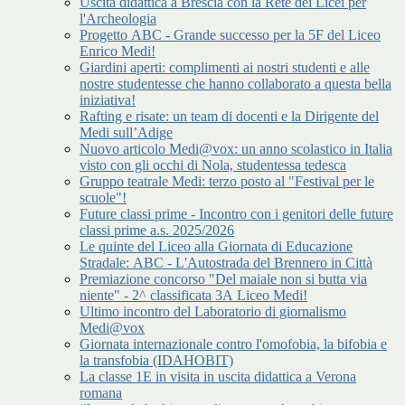
Uscita didattica a Brescia con la Rete dei Licei per
l'Archeologia
Progetto ABC - Grande successo per la 5F del Liceo
Enrico Medi!
Giardini aperti: complimenti ai nostri studenti e alle
nostre studentesse che hanno collaborato a questa bella
iniziativa!
Rafting e risate: un team di docenti e la Dirigente del
Medi sull’Adige
Nuovo articolo Medi@vox: un anno scolastico in Italia
visto con gli occhi di Nola, studentessa tedesca
Gruppo teatrale Medi: terzo posto al "Festival per le
scuole"!
Future classi prime - Incontro con i genitori delle future
classi prime a.s. 2025/2026
Le quinte del Liceo alla Giornata di Educazione
Stradale: ABC - L'Autostrada del Brennero in Città
Premiazione concorso "Del maiale non si butta via
niente" - 2^ classificata 3A Liceo Medi!
Ultimo incontro del Laboratorio di giornalismo
Medi@vox
Giornata internazionale contro l'omofobia, la bifobia e
la transfobia (IDAHOBIT)
La classe 1E in visita in uscita didattica a Verona
romana