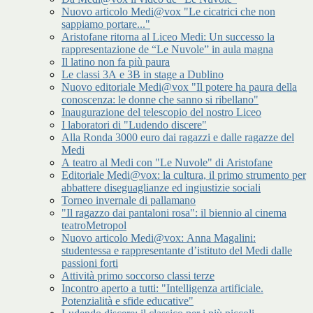
Nuovo articolo Medi@vox "Le cicatrici che non
sappiamo portare..."
Aristofane ritorna al Liceo Medi: Un successo la
rappresentazione de “Le Nuvole” in aula magna
Il latino non fa più paura
Le classi 3A e 3B in stage a Dublino
Nuovo editoriale Medi@vox "Il potere ha paura della
conoscenza: le donne che sanno si ribellano"
Inaugurazione del telescopio del nostro Liceo
I laboratori di "Ludendo discere"
Alla Ronda 3000 euro dai ragazzi e dalle ragazze del
Medi
A teatro al Medi con "Le Nuvole" di Aristofane
Editoriale Medi@vox: la cultura, il primo strumento per
abbattere diseguaglianze ed ingiustizie sociali
Torneo invernale di pallamano
"Il ragazzo dai pantaloni rosa": il biennio al cinema
teatroMetropol
Nuovo articolo Medi@vox: Anna Magalini:
studentessa e rappresentante d’istituto del Medi dalle
passioni forti
Attività primo soccorso classi terze
Incontro aperto a tutti: "Intelligenza artificiale.
Potenzialità e sfide educative"