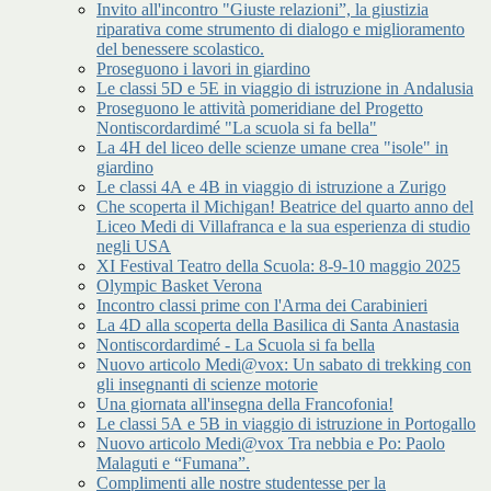
Invito all'incontro "Giuste relazioni”, la giustizia
riparativa come strumento di dialogo e miglioramento
del benessere scolastico.
Proseguono i lavori in giardino
Le classi 5D e 5E in viaggio di istruzione in Andalusia
Proseguono le attività pomeridiane del Progetto
Nontiscordardimé "La scuola si fa bella"
La 4H del liceo delle scienze umane crea "isole" in
giardino
Le classi 4A e 4B in viaggio di istruzione a Zurigo
Che scoperta il Michigan! Beatrice del quarto anno del
Liceo Medi di Villafranca e la sua esperienza di studio
negli USA
XI Festival Teatro della Scuola: 8-9-10 maggio 2025
Olympic Basket Verona
Incontro classi prime con l'Arma dei Carabinieri
La 4D alla scoperta della Basilica di Santa Anastasia
Nontiscordardimé - La Scuola si fa bella
Nuovo articolo Medi@vox: Un sabato di trekking con
gli insegnanti di scienze motorie
Una giornata all'insegna della Francofonia!
Le classi 5A e 5B in viaggio di istruzione in Portogallo
Nuovo articolo Medi@vox Tra nebbia e Po: Paolo
Malaguti e “Fumana”.
Complimenti alle nostre studentesse per la