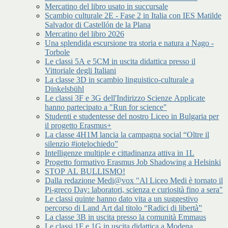
Mercatino del libro usato in succursale
Scambio culturale 2E - Fase 2 in Italia con IES Matilde
Salvador di Castellón de la Plana
Mercatino del libro 2026
Una splendida escursione tra storia e natura a Nago -
Torbole
Le classi 5A e 5CM in uscita didattica presso il
Vittoriale degli Italiani
La classe 3D in scambio linguistico-culturale a
Dinkelsbühl
Le classi 3F e 3G dell'Indirizzo Scienze Applicate
hanno partecipato a "Run for science"
Studenti e studentesse del nostro Liceo in Bulgaria per
il progetto Erasmus+
La classe 4H1M lancia la campagna social “Oltre il
silenzio #iotelochiedo”
Intelligenze multiple e cittadinanza attiva in 1L
Progetto formativo Erasmus Job Shadowing a Helsinki
STOP AL BULLISMO!
Dalla redazione Medi@vox "Al Liceo Medi è tornato il
Pi-greco Day: laboratori, scienza e curiosità fino a sera"
Le classi quinte hanno dato vita a un suggestivo
percorso di Land Art dal titolo “Radici di libertà”
La classe 3B in uscita presso la comunità Emmaus
Le classi 1F e 1G in uscita didattica a Modena