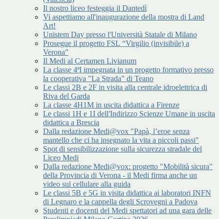
Il nostro liceo festeggia il Dantedì
Vi aspettiamo all'inaugurazione della mostra di Land
Art!
Unistem Day presso l'Università Statale di Milano
Prosegue il progetto FSL “Virgilio (invisibile) a
Verona”
Il Medi al Certamen Livianum
La classe 4ªI impegnata in un progetto formativo presso
la cooperativa "La Strada" di Teano
Le classi 2B e 2F in visita alla centrale idroelettrica di
Riva del Garda
La classe 4H1M in uscita didattica a Firenze
Le classi 1H e 1I dell'Indirizzo Scienze Umane in uscita
didattica a Brescia
Dalla redazione Medi@vox "Papà, l’eroe senza
mantello che ci ha insegnato la vita a piccoli passi"
Spot di sensibilizzazione sulla sicurezza stradale del
Liceo Medi
Dalla redazione Medi@vox: progetto "Mobilità sicura"
della Provincia di Verona - il Medi firma anche un
video sul cellulare alla guida
Le classi 5B e 5G in visita didattica ai laboratori INFN
di Legnaro e la cappella degli Scrovegni a Padova
Studenti e docenti del Medi spettatori ad una gara delle