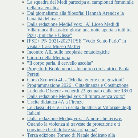
La squadra del Medi partecipa ai campionati femminile
della matematica
Dal giornalismo alla filosofia: Hannah Arendt e la
banalità del male
Dalla redazione Medi@vox: "Al Liceo Medi di
Villafranca il classico gioca: una notte aperta a tutti tra
Pizia, tuniche e Ulisse"
[FSE+ PN 2021-2027] PSE "Vedo Sento Parlo" in
visita a Casa Museo Maffei
Incontro AIL sulle neoplasie ematologiche
Giorno della Memoria
"Il corpo parla, il cervello ascolta"
Progetto InBookiamoci - Incontro con l'autrice Paola
Peretti
Corso Scoperta 4L - "Media, guerre e migrazioni"
Programmazione 2026 - Cittadinanza e Costituzione
Ludendo Discere - venerdì 23 gennaio dalle ore 18:00
Dalla redazione Medi@vox "Il futuro senza volto"
Uscita didattica 4A a Firenze
Le classi 5B e 5G in uscita didattica al Vittoriale degli
Italiani
Dalla redazione Medi@vox: "Amore che ferisce.
Quando la violenza si traveste da protezione e ti
convince che il dolore sia colpa tua"
Terza edizione Torneo di Natale dedicato alla