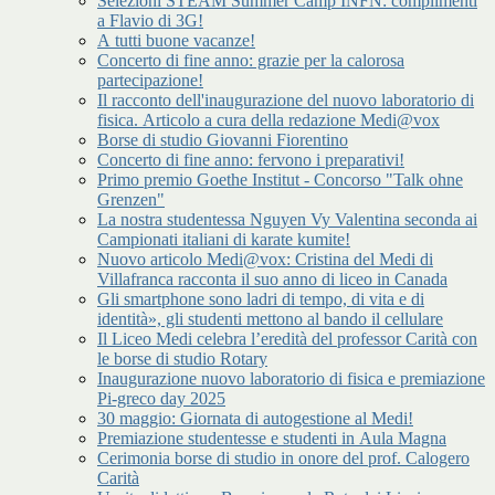
Selezioni STEAM Summer Camp INFN: complimenti
a Flavio di 3G!
A tutti buone vacanze!
Concerto di fine anno: grazie per la calorosa
partecipazione!
Il racconto dell'inaugurazione del nuovo laboratorio di
fisica. Articolo a cura della redazione Medi@vox
Borse di studio Giovanni Fiorentino
Concerto di fine anno: fervono i preparativi!
Primo premio Goethe Institut - Concorso "Talk ohne
Grenzen"
La nostra studentessa Nguyen Vy Valentina seconda ai
Campionati italiani di karate kumite!
Nuovo articolo Medi@vox: Cristina del Medi di
Villafranca racconta il suo anno di liceo in Canada
Gli smartphone sono ladri di tempo, di vita e di
identità», gli studenti mettono al bando il cellulare
Il Liceo Medi celebra l’eredità del professor Carità con
le borse di studio Rotary
Inaugurazione nuovo laboratorio di fisica e premiazione
Pi-greco day 2025
30 maggio: Giornata di autogestione al Medi!
Premiazione studentesse e studenti in Aula Magna
Cerimonia borse di studio in onore del prof. Calogero
Carità