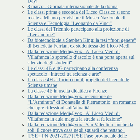
Day!
8 marzo - Giornata internazionale della donna
Le classi prima e seconda del Liceo Classico si sono
recate a Milano per visitare il Museo Nazionale di
Scienza e Tecnologia "Leonardo da Vinci"
Le classi del Triennio partecipano alla proiezione di
"Lee and me"
Da biotecnologie a Stephen King: la tesi “fuori genere”
di Benedetta Ferrian, ex studentessa del Liceo Medi
Dalla redazione Medi@vox "Al Liceo Medi di
Villafranca lo sportello d’ascolto è una porta aperta sul
silenzio degli studenti"
Le classi 4B e 4G partecipano alla conferenza
spettacolo "Intrecci tra scienza e arte"
La classe 4H a Torino con il progetto del liceo delle
Scienze umane
La classe 4E in uscita didattica a Firenze
Dalla redazione Medi@vox: recensione de
“L’Arminuta” di Donatella di Pietrantonio, un romanzo
che apre riflessioni sull’attualità
Dalla redazione Medi@vox "Al Liceo Medi di
Villafranca in aula magna la strada si fa lezione"
Dalla redazione Medi@vox "San Valentino, anche da
soli: il cuore trova casa negli sguardi che restano"
[FSE+ PN 2021-2027] PSE Fase provinciale delle