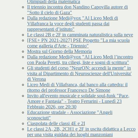
Olimpiadi della matematica
Il triennio incontra don Nandino Capovilla autore di
"Sotto il cielo di Gaza"
Dalla redazione Medi@vox "Al Liceo Medi di
Villafranca la voce degli studenti passa dai
rappresentanti d’istituto"
Le classi 2B e 2F in camminata naturalistica sulla neve
[FSE+ PN 2021-2027] PSE Progetto "La mia scuola
come galleria d'Arte - Triennio"
Mostra sul Giorno della Memoria
Dalla redazione Medi@vox "Al Liceo Medi l’incontro
con Paola Peretti, tra ciliegi, liste e sogni di scrittura"
Gli studenti del corso "NeurON: accendi la mente" in
visita al Dipartimento di Neuroscienze dell'Universita'
di Verona
Liceo Medi di Villafranca, dal banco alla cattedra: il
ritorno del professor Francesco De Simone
Invito all'evento musicale e solidale soul-funk "Pace,
Amore e Fantasia" - Teatro Ferrarini - Lunedì 23
Febbraio 2026, ore 20:30
Educazione stradale - Associazione "Angeli
sconosciuti"
Ciaspolata delle classi 4E e 2I
Le classi 2A, 2B, 2CH1 e 2F in uscita didattica a Lecco
per una visita guidata dei luoghi manzoniani