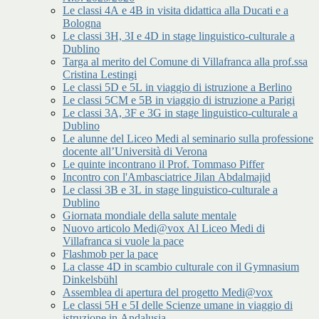
Le classi 4A e 4B in visita didattica alla Ducati e a
Bologna
Le classi 3H, 3I e 4D in stage linguistico-culturale a
Dublino
Targa al merito del Comune di Villafranca alla prof.ssa
Cristina Lestingi
Le classi 5D e 5L in viaggio di istruzione a Berlino
Le classi 5CM e 5B in viaggio di istruzione a Parigi
Le classi 3A, 3F e 3G in stage linguistico-culturale a
Dublino
Le alunne del Liceo Medi al seminario sulla professione
docente all’Università di Verona
Le quinte incontrano il Prof. Tommaso Piffer
Incontro con l'Ambasciatrice Jilan Abdalmajid
Le classi 3B e 3L in stage linguistico-culturale a
Dublino
Giornata mondiale della salute mentale
Nuovo articolo Medi@vox Al Liceo Medi di
Villafranca si vuole la pace
Flashmob per la pace
La classe 4D in scambio culturale con il Gymnasium
Dinkelsbühl
Assemblea di apertura del progetto Medi@vox
Le classi 5H e 5I delle Scienze umane in viaggio di
istruzione in Andalusia