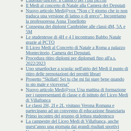
Ludendo discere: il classico per i più piccoli
Il Medi al concerto di Natale alla Camera dei Deputati
Nuovo articolo Medi@vox “Non c’è giorno che io non
traduca una versione di latino o di greco”. Incontriamo
la professoressa Anna Tonellotto
Consegna dei diplomi Cambridge alle classi 4M, 5A e
5M
Le studentesse di 4H e 4 I incontrano Babbo Natale
grazie al PCTO
Il Liceo Medi al Concerto di Natale a Roma a palazzo
Montecitorio, Camera dei Deputati.
Procedura ritiro diplomi per diplomati fino all'a.s.
2022/2023
Uno smartlocker a scuola: nell'atrio del Medi il punto di
ritiro delle prenotazioni dei prestiti librari
Progetto “Skillati! Sei tu che mi fai stare bene quando
io sto male e viceversa”
Nuovo articolo Medi@vox Una mattina di formazione
per i rappresentanti di classe e di istituto del Liceo Medi
di Villafranca
Le classi 2H, 2I e 2L visitano Verona Romana e
partecipano ad un convegno di educazione finanziaria
Primo incontro del gruppo di lettura studentesco
La campestre del Liceo Medi di Villafranca, anche
quest’anno una giornata dai grandi risultati sportivi