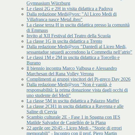
Gymnasium Würzburg
Le classi 2G e 2H in visita didattica a Padova
Dalla redazione Medi@vox: "Al Liceo Medi di
Villafranca nasce MetaLibro"
La classe terza H in uscita didattica presso la comunità
di Emmaus
Invito al XII Festival del Teatro della Scuola
La classe 1G in uscita didattica a Trento
Dalla redazione Medi@vox "Dantedì al Liceo Medi,
sessantadue sguardi accendono la Commedia nell’atrio"
Le classi 1M e 2M in uscita didattica a Torcello e
Burano
Il biennio incontra Marco Valbusa e Alessandro
Marchesan del Rana Volley Verona
Complimenti ai gruppi vincitori del Pi-greco Day 2026
Dalla redazione Medi@vox "Non è vanità, è
responsabilità: la prima donazione vista dagli occhi di
uno studente del Medi"
La classe 5M in uscita didattica a Palazzo Maffei
La classe 2CH1 in uscita didattica a Ravenna e alle
Saline di Cervia
Scambio culturale 2E - Fase 1 in Spagna con IES
Matilde Salvador de Castellón de la Plana
22 aprile ore 20:45 - Liceo Medi - "Storie di errori
memorabili" - Incontro con il prof. Piero Martin