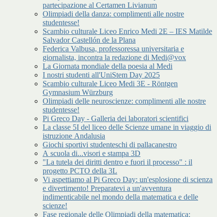
partecipazione al Certamen Livianum
Olimpiadi della danza: complimenti alle nostre
studentesse!
Scambio culturale Liceo Enrico Medi 2E – IES Matilde
Salvador Castellón de la Plana
Federica Valbusa, professoressa universitaria e
giornalista, incontra la redazione di Medi@vox
La Giornata mondiale della poesia al Medi
I nostri studenti all'UniStem Day 2025
Scambio culturale Liceo Medi 3E - Röntgen
Gymnasium Würzburg
Olimpiadi delle neuroscienze: complimenti alle nostre
studentesse!
Pi Greco Day - Galleria dei laboratori scientifici
La classe 5I del liceo delle Scienze umane in viaggio di
istruzione Andalusia
Giochi sportivi studenteschi di pallacanestro
A scuola di...visori e stampa 3D
"La tutela dei diritti dentro e fuori il processo" : il
progetto PCTO della 3L
Vi aspettiamo al Pi Greco Day: un'esplosione di scienza
e divertimento! Preparatevi a un'avventura
indimenticabile nel mondo della matematica e delle
scienze!
Fase regionale delle Olimpiadi della matematica: