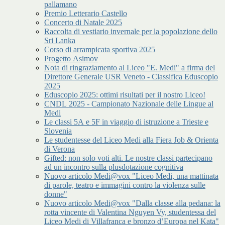
pallamano
Premio Letterario Castello
Concerto di Natale 2025
Raccolta di vestiario invernale per la popolazione dello
Sri Lanka
Corso di arrampicata sportiva 2025
Progetto Asimov
Nota di ringraziamento al Liceo "E. Medi" a firma del
Direttore Generale USR Veneto - Classifica Eduscopio
2025
Eduscopio 2025: ottimi risultati per il nostro Liceo!
CNDL 2025 - Campionato Nazionale delle Lingue al
Medi
Le classi 5A e 5F in viaggio di istruzione a Trieste e
Slovenia
Le studentesse del Liceo Medi alla Fiera Job & Orienta
di Verona
Gifted: non solo voti alti. Le nostre classi partecipano
ad un incontro sulla plusdotazione cognitiva
Nuovo articolo Medi@vox "Liceo Medi, una mattinata
di parole, teatro e immagini contro la violenza sulle
donne"
Nuovo articolo Medi@vox "Dalla classe alla pedana: la
rotta vincente di Valentina Nguyen Vy, studentessa del
Liceo Medi di Villafranca e bronzo d’Europa nel Kata"