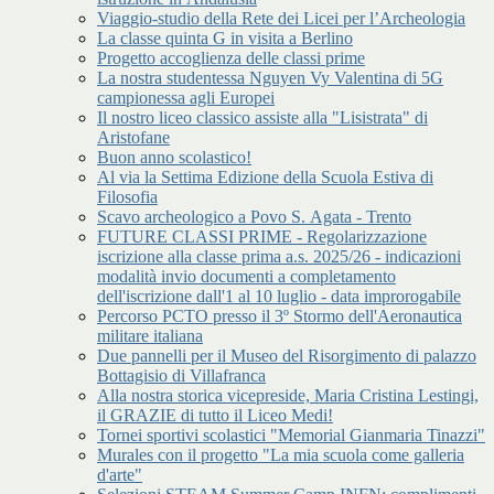
Viaggio-studio della Rete dei Licei per l’Archeologia
La classe quinta G in visita a Berlino
Progetto accoglienza delle classi prime
La nostra studentessa Nguyen Vy Valentina di 5G
campionessa agli Europei
Il nostro liceo classico assiste alla "Lisistrata" di
Aristofane
Buon anno scolastico!
Al via la Settima Edizione della Scuola Estiva di
Filosofia
Scavo archeologico a Povo S. Agata - Trento
FUTURE CLASSI PRIME - Regolarizzazione
iscrizione alla classe prima a.s. 2025/26 - indicazioni
modalità invio documenti a completamento
dell'iscrizione dall'1 al 10 luglio - data improrogabile
Percorso PCTO presso il 3º Stormo dell'Aeronautica
militare italiana
Due pannelli per il Museo del Risorgimento di palazzo
Bottagisio di Villafranca
Alla nostra storica vicepreside, Maria Cristina Lestingi,
il GRAZIE di tutto il Liceo Medi!
Tornei sportivi scolastici "Memorial Gianmaria Tinazzi"
Murales con il progetto "La mia scuola come galleria
d'arte"