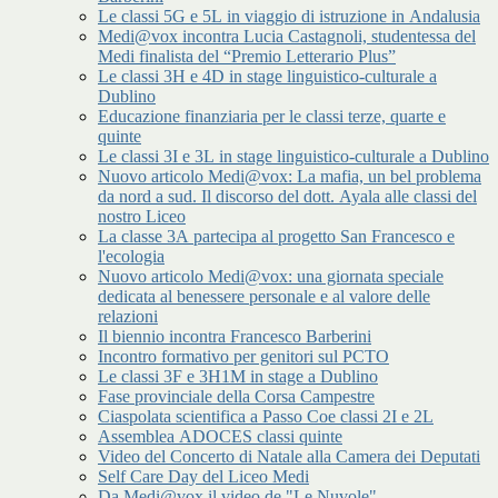
Le classi 5G e 5L in viaggio di istruzione in Andalusia
Medi@vox incontra Lucia Castagnoli, studentessa del
Medi finalista del “Premio Letterario Plus”
Le classi 3H e 4D in stage linguistico-culturale a
Dublino
Educazione finanziaria per le classi terze, quarte e
quinte
Le classi 3I e 3L in stage linguistico-culturale a Dublino
Nuovo articolo Medi@vox: La mafia, un bel problema
da nord a sud. Il discorso del dott. Ayala alle classi del
nostro Liceo
La classe 3A partecipa al progetto San Francesco e
l'ecologia
Nuovo articolo Medi@vox: una giornata speciale
dedicata al benessere personale e al valore delle
relazioni
Il biennio incontra Francesco Barberini
Incontro formativo per genitori sul PCTO
Le classi 3F e 3H1M in stage a Dublino
Fase provinciale della Corsa Campestre
Ciaspolata scientifica a Passo Coe classi 2I e 2L
Assemblea ADOCES classi quinte
Video del Concerto di Natale alla Camera dei Deputati
Self Care Day del Liceo Medi
Da Medi@vox il video de "Le Nuvole"