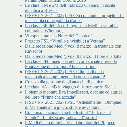
Paralimpiadi Milano Cortina 2026
Le classi 1M e 2M dell’indirizzo Classico in uscita
didattica a Brescia
[FSE+ PN 2021-2027] PSE Si conclude il progetto "La
mia scuola come galleria d'arte"
La classe 3E del Liceo Linguistico Medi in scambio
culturale a Würzburg
Vi aspettiamo alla Notte del Classico!
Progetto FSL “Virgilio (invisibile) a Verona”
Dalla redazione Medi@vox: 8 marzo, in tribunale con
Ravachol
Dalla redazione Medi@vox: 8 marzo, il fiore e la lotta
La classe 4H impegnata nel lavoro sociale presso la
Fondazione del Gruppo Abele a Torino
[FSE+ PN 2021-2027] PSE Olimpiadi della
matematica: complimenti alla nostra squadra!
Corso sulla gestione degli attacchi di panico
Le classi 4A e 4B in viaggio di istruzione in Sicilia
Il biennio incontra Eva Impellizzeri, docente ed autrice
del libro “Prima che accada”
[FSE+ PN 2021-2027] PSE "Allenamente - Olimpiadi
di Matematica tra gioco, sfida e avventura"
Concorso nazionale Goethe Institut "Talk macht
Schule" - La 4E si aggiudica il 3° posto!
Il Medi è lieto di invitarvi ai laboratori del Pi-greco