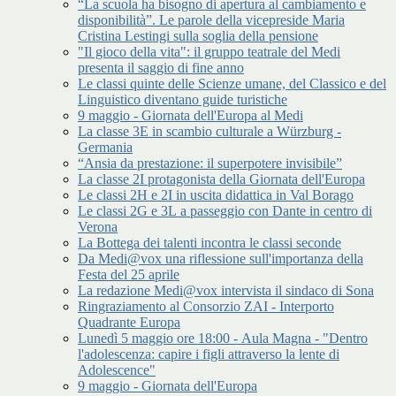
“La scuola ha bisogno di apertura al cambiamento e
disponibilità”. Le parole della vicepreside Maria
Cristina Lestingi sulla soglia della pensione
"Il gioco della vita": il gruppo teatrale del Medi
presenta il saggio di fine anno
Le classi quinte delle Scienze umane, del Classico e del
Linguistico diventano guide turistiche
9 maggio - Giornata dell'Europa al Medi
La classe 3E in scambio culturale a Würzburg -
Germania
“Ansia da prestazione: il superpotere invisibile”
La classe 2I protagonista della Giornata dell'Europa
Le classi 2H e 2I in uscita didattica in Val Borago
Le classi 2G e 3L a passeggio con Dante in centro di
Verona
La Bottega dei talenti incontra le classi seconde
Da Medi@vox una riflessione sull'importanza della
Festa del 25 aprile
La redazione Medi@vox intervista il sindaco di Sona
Ringraziamento al Consorzio ZAI - Interporto
Quadrante Europa
Lunedì 5 maggio ore 18:00 - Aula Magna - "Dentro
l'adolescenza: capire i figli attraverso la lente di
Adolescence"
9 maggio - Giornata dell'Europa