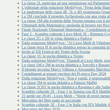
La classe 2L partecipa ad una simulazione sul Parlamen
L’editoriale della redazione Medi@vox "Festa della Mamm
Le studentesse delle classi 4E, 5L e 4D sostengono l'esam
La 2M conclude il progetto Archeologia con una visita a
La classe 1M alla scoperta della Verona romana con il p
Olimpiadi della Matematica: medaglia di bronzo per Ric
Finale Nazionale Olimpiadi Matematica - Complimenti ra
Fase 2 - Scambio culturale Liceo Medi 3E - Röntgen 
Le classi 2G e 2H in visita didattica a Padova
Dalla redazione Medi@vox: "Al Liceo Medi di Villafran
La classe terza H in uscita didattica presso la comunità
Invito al XII Festival del Teatro della Scuola
La classe 1G in uscita didattica a Trento
Dalla redazione Medi@vox "Dantedì al Liceo Medi, sess
Le classi 1M e 2M in uscita didattica a Torcello e Burano
Il biennio incontra Marco Valbusa e Alessandro Marches
Complimenti ai gruppi vincitori del Pi-greco Day 2026
Dalla redazione Medi@vox "Non è vanità, è responsabilit
La classe 5M in uscita didattica a Palazzo Maffei
La classe 2CH1 in uscita didattica a Ravenna e alle Salin
Scambio culturale 2E - Fase 1 in Spagna con IES Matilde
22 aprile ore 20:45 - Liceo Medi - "Storie di errori memor
Mercatino del libro usato in succursale
Scambio culturale 2E - Fase 2 in Italia con IES Matilde S
Mercatino del libro 2026