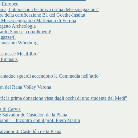
to Europeo
a, l’abbraccio che arriva prima delle spiegazioni"
e della certificazione B1 del Goethe-Institut
l Museo epigrafico Maffeiano di Verona
rogetto Archeologia
cardo Sanese, complimenti!
gazze/i!
Gymnasium Würzburg
ca nasce MetaLibro"
 di Emmaus
antadue sguardi accendono la Commedia nell’atrio"
an del Rana Volley Verona
à: la prima donazione vista dagli occhi di uno studente del Medi"
e di Cervia
 Salvador de Castellón de la Plana
abili" - Incontro con il prof. Piero Martin
alvador di Castellón de la Plana