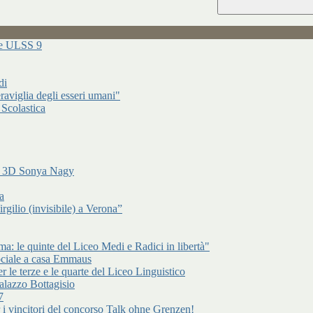
ure ULSS 9
di
raviglia degli esseri umani"
 Scolastica
di 3D Sonya Nagy
a
gilio (invisibile) a Verona”
: le quinte del Liceo Medi e Radici in libertà"
ociale a casa Emmaus
r le terze e le quarte del Liceo Linguistico
alazzo Bottagisio
7
er i vincitori del concorso Talk ohne Grenzen!