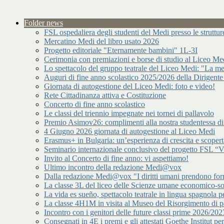
Folder news
FSL ospedaliera degli studenti del Medi presso le strutt
Mercatino Medi del libro usato 2026
Progetto editoriale "Eternamente bambini" 1L-3I
Cerimonia con premiazioni e borse di studio al Liceo Me
Lo spettacolo del gruppo teatrale del Liceo Medi: "La me
Auguri di fine anno scolastico 2025/2026 della Dirigente
Giornata di autogestione del Liceo Medi: foto e video!
Rete Cittadinanza attiva e Costituzione
Concerto di fine anno scolastico
Le classi del triennio impegnate nei tornei di pallavolo
Premio Asimov26: complimenti alla nostra studentessa 
4 Giugno 2026 giornata di autogestione al Liceo Medi
Erasmus+ in Bulgaria: un’esperienza di crescita e scopert
Seminario internazionale conclusivo del progetto FSL “Vir
Invito al Concerto di fine anno: vi aspettiamo!
Ultimo incontro della redazione Medi@vox
Dalla redazione Medi@vox "I diritti umani prendono forma
La classe 3L del liceo delle Scienze umane economico-s
La vida es sueño, spettacolo teatrale in lingua spagnola pe
La classe 4H1M in visita al Museo del Risorgimento di p
Incontro con i genitori delle future classi prime 2026/202
Consegnati in 4E i premi e gli attestati Goethe Institut p