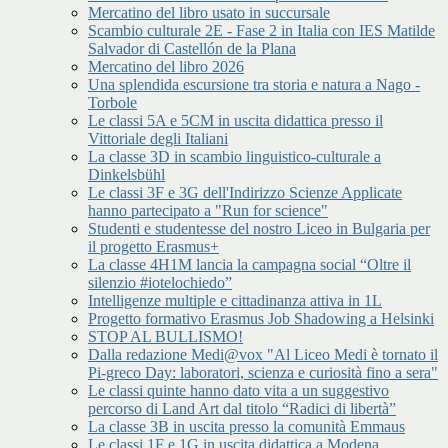
Mercatino del libro usato in succursale
Scambio culturale 2E - Fase 2 in Italia con IES Matilde
Salvador di Castellón de la Plana
Mercatino del libro 2026
Una splendida escursione tra storia e natura a Nago -
Torbole
Le classi 5A e 5CM in uscita didattica presso il
Vittoriale degli Italiani
La classe 3D in scambio linguistico-culturale a
Dinkelsbühl
Le classi 3F e 3G dell'Indirizzo Scienze Applicate
hanno partecipato a "Run for science"
Studenti e studentesse del nostro Liceo in Bulgaria per
il progetto Erasmus+
La classe 4H1M lancia la campagna social “Oltre il
silenzio #iotelochiedo”
Intelligenze multiple e cittadinanza attiva in 1L
Progetto formativo Erasmus Job Shadowing a Helsinki
STOP AL BULLISMO!
Dalla redazione Medi@vox "Al Liceo Medi è tornato il
Pi-greco Day: laboratori, scienza e curiosità fino a sera"
Le classi quinte hanno dato vita a un suggestivo
percorso di Land Art dal titolo “Radici di libertà”
La classe 3B in uscita presso la comunità Emmaus
Le classi 1F e 1G in uscita didattica a Modena