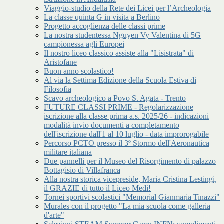
Viaggio-studio della Rete dei Licei per l’Archeologia
La classe quinta G in visita a Berlino
Progetto accoglienza delle classi prime
La nostra studentessa Nguyen Vy Valentina di 5G
campionessa agli Europei
Il nostro liceo classico assiste alla "Lisistrata" di
Aristofane
Buon anno scolastico!
Al via la Settima Edizione della Scuola Estiva di
Filosofia
Scavo archeologico a Povo S. Agata - Trento
FUTURE CLASSI PRIME - Regolarizzazione
iscrizione alla classe prima a.s. 2025/26 - indicazioni
modalità invio documenti a completamento
dell'iscrizione dall'1 al 10 luglio - data improrogabile
Percorso PCTO presso il 3º Stormo dell'Aeronautica
militare italiana
Due pannelli per il Museo del Risorgimento di palazzo
Bottagisio di Villafranca
Alla nostra storica vicepreside, Maria Cristina Lestingi,
il GRAZIE di tutto il Liceo Medi!
Tornei sportivi scolastici "Memorial Gianmaria Tinazzi"
Murales con il progetto "La mia scuola come galleria
d'arte"