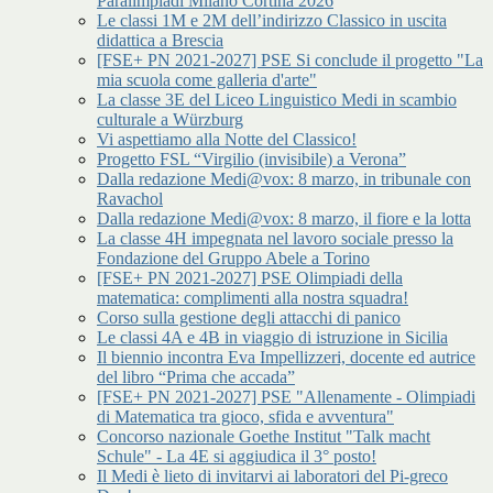
Paralimpiadi Milano Cortina 2026
Le classi 1M e 2M dell’indirizzo Classico in uscita
didattica a Brescia
[FSE+ PN 2021-2027] PSE Si conclude il progetto "La
mia scuola come galleria d'arte"
La classe 3E del Liceo Linguistico Medi in scambio
culturale a Würzburg
Vi aspettiamo alla Notte del Classico!
Progetto FSL “Virgilio (invisibile) a Verona”
Dalla redazione Medi@vox: 8 marzo, in tribunale con
Ravachol
Dalla redazione Medi@vox: 8 marzo, il fiore e la lotta
La classe 4H impegnata nel lavoro sociale presso la
Fondazione del Gruppo Abele a Torino
[FSE+ PN 2021-2027] PSE Olimpiadi della
matematica: complimenti alla nostra squadra!
Corso sulla gestione degli attacchi di panico
Le classi 4A e 4B in viaggio di istruzione in Sicilia
Il biennio incontra Eva Impellizzeri, docente ed autrice
del libro “Prima che accada”
[FSE+ PN 2021-2027] PSE "Allenamente - Olimpiadi
di Matematica tra gioco, sfida e avventura"
Concorso nazionale Goethe Institut "Talk macht
Schule" - La 4E si aggiudica il 3° posto!
Il Medi è lieto di invitarvi ai laboratori del Pi-greco