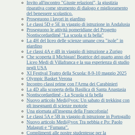
Invito all'incontro "Giuste relazioni”, la giustizia
riparativa come strumento di dialogo e miglioramento
del benessere scolastico.
Proseguono i lavori in giardino
Le classi 5D e 5E in viaggio di istruzione in Andalusia
Proseguono le attività pomeridiane del Progetto
Nontiscordardimé "La scuola si fa bella"
La 4H del liceo delle scienze umane crea "isole" in
giardino
Le classi 4A e 4B in viaggio di istruzione a Zurigo
Che scoperta il Michigan! Beatrice del quarto anno del
Liceo Medi di Villafranca e la sua esperienza di studio
negli USA
XI Festival Teatro della Scuola: 8-9-10 maggio 2025
Olympic Basket Verona
Incontro classi prime con l'Arma dei Carabinieri
La 4D alla scoperta della Basilica di Santa Anastasia
Nontiscordardimé - La Scuola si fa bella
Nuovo articolo Medi@vox: Un sabato di trekking con
gli insegnanti di scienze motorie
Una giornata all'insegna della Francofonia!
Le classi 5A e 5B in viaggio di istruzione in Portogallo
Nuovo articolo Medi@vox Tra nebbia e Po: Paolo
Malaguti e “Fumana”.
Complimenti alle nostre studentesse per la