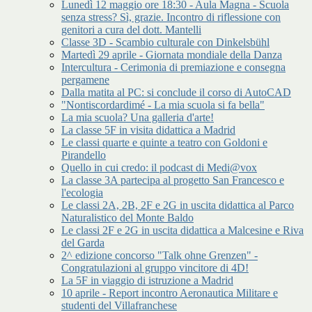
Lunedì 12 maggio ore 18:30 - Aula Magna - Scuola
senza stress? Sì, grazie. Incontro di riflessione con
genitori a cura del dott. Mantelli
Classe 3D - Scambio culturale con Dinkelsbühl
Martedì 29 aprile - Giornata mondiale della Danza
Intercultura - Cerimonia di premiazione e consegna
pergamene
Dalla matita al PC: si conclude il corso di AutoCAD
"Nontiscordardimé - La mia scuola si fa bella"
La mia scuola? Una galleria d'arte!
La classe 5F in visita didattica a Madrid
Le classi quarte e quinte a teatro con Goldoni e
Pirandello
Quello in cui credo: il podcast di Medi@vox
La classe 3A partecipa al progetto San Francesco e
l'ecologia
Le classi 2A, 2B, 2F e 2G in uscita didattica al Parco
Naturalistico del Monte Baldo
Le classi 2F e 2G in uscita didattica a Malcesine e Riva
del Garda
2^ edizione concorso "Talk ohne Grenzen" -
Congratulazioni al gruppo vincitore di 4D!
La 5F in viaggio di istruzione a Madrid
10 aprile - Report incontro Aeronautica Militare e
studenti del Villafranchese