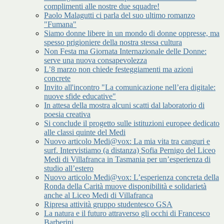
complimenti alle nostre due squadre!
Paolo Malagutti ci parla del suo ultimo romanzo
"Fumana"
Siamo donne libere in un mondo di donne oppresse, ma
spesso prigioniere della nostra stessa cultura
Non Festa ma Giornata Internazionale delle Donne:
serve una nuova consapevolezza
L’8 marzo non chiede festeggiamenti ma azioni
concrete
Invito all'incontro "La comunicazione nell’era digitale:
nuove sfide educative"
In attesa della mostra alcuni scatti dal laboratorio di
poesia creativa
Si conclude il progetto sulle istituzioni europee dedicato
alle classi quinte del Medi
Nuovo articolo Medi@vox: La mia vita tra canguri e
surf. Intervistiamo (a distanza) Sofia Pernigo del Liceo
Medi di Villafranca in Tasmania per un’esperienza di
studio all’estero
Nuovo articolo Medi@vox: L’esperienza concreta della
Ronda della Carità muove disponibilità e solidarietà
anche al Liceo Medi di Villafranca
Ripresa attività gruppo studentesco GSA
La natura e il futuro attraverso gli occhi di Francesco
Barberini