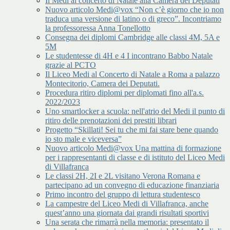
Il Medi al concerto di Natale alla Camera dei Deputati
Nuovo articolo Medi@vox “Non c’è giorno che io non
traduca una versione di latino o di greco”. Incontriamo
la professoressa Anna Tonellotto
Consegna dei diplomi Cambridge alle classi 4M, 5A e
5M
Le studentesse di 4H e 4 I incontrano Babbo Natale
grazie al PCTO
Il Liceo Medi al Concerto di Natale a Roma a palazzo
Montecitorio, Camera dei Deputati.
Procedura ritiro diplomi per diplomati fino all'a.s.
2022/2023
Uno smartlocker a scuola: nell'atrio del Medi il punto di
ritiro delle prenotazioni dei prestiti librari
Progetto “Skillati! Sei tu che mi fai stare bene quando
io sto male e viceversa”
Nuovo articolo Medi@vox Una mattina di formazione
per i rappresentanti di classe e di istituto del Liceo Medi
di Villafranca
Le classi 2H, 2I e 2L visitano Verona Romana e
partecipano ad un convegno di educazione finanziaria
Primo incontro del gruppo di lettura studentesco
La campestre del Liceo Medi di Villafranca, anche
quest’anno una giornata dai grandi risultati sportivi
Una serata che rimarrà nella memoria: presentato il