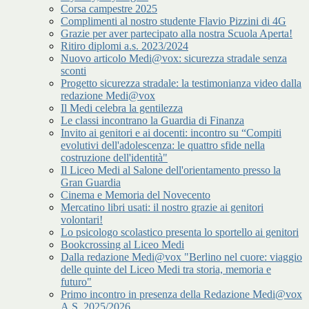
Corsa campestre 2025
Complimenti al nostro studente Flavio Pizzini di 4G
Grazie per aver partecipato alla nostra Scuola Aperta!
Ritiro diplomi a.s. 2023/2024
Nuovo articolo Medi@vox: sicurezza stradale senza
sconti
Progetto sicurezza stradale: la testimonianza video dalla
redazione Medi@vox
Il Medi celebra la gentilezza
Le classi incontrano la Guardia di Finanza
Invito ai genitori e ai docenti: incontro su “Compiti
evolutivi dell'adolescenza: le quattro sfide nella
costruzione dell'identità"
Il Liceo Medi al Salone dell'orientamento presso la
Gran Guardia
Cinema e Memoria del Novecento
Mercatino libri usati: il nostro grazie ai genitori
volontari!
Lo psicologo scolastico presenta lo sportello ai genitori
Bookcrossing al Liceo Medi
Dalla redazione Medi@vox "Berlino nel cuore: viaggio
delle quinte del Liceo Medi tra storia, memoria e
futuro"
Primo incontro in presenza della Redazione Medi@vox
A.S. 2025/2026