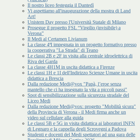
Il nostro liceo festeggia il Dantedì
Vi aspettiamo all'inaugurazione della mostra di Land
Art!
Unistem Day presso l'Università Statale di Milano
Prosegue il progetto FSL “Virgilio (invisibile) a
Verona”
Il Medi al Certamen Livianum
La classe 4ªI impegnata in un progetto formativo presso
la cooperativa "La Strada" di Teano
Le classi 2B e 2F in visita alla centrale idroelettrica di
Riva del Garda
La classe 4H1M in uscita didattica a Firenze
Le classi 1H e 1I dell'Indirizzo Scienze Umane in uscita
didattica a Brescia
Dalla redazione Medi@vox "Papà, l’eroe senza
mantello che ci ha insegnato la vita a piccoli passi"
Spot di sensibilizzazione sulla sicurezza stradale del
Liceo Medi
Dalla redazione Medi@vox: progetto "Mobilità sicura"
della Provincia di Verona - il Medi firma anche un
video sul cellulare alla guida
Le classi 5B e 5G in visita didattica ai laboratori INFN
di Legnaro e la cappella degli Scrovegni a Padova
Studenti e docenti del Medi spettatori ad una gara delle