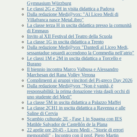
Gymnasium Würzburg
Le classi 2G e 2H in visita didattica a Padova
Dalla redazione Medi@vox: "Al Liceo Medi di
Villafranca nasce MetaLibro"
La classe terza H in uscita didattica presso la comunità
di Emmaus
Invito al XII Festival del Teatro della Scuola
La classe 1G in uscita didattica a Trento
Dalla redazione Medi@vox "Dantedì al Liceo Medi,
sessantadue sguardi accendono la Commedia nell’atrio"
Le classi 1M e 2M in uscita didattica a Torcello e
Burano
Il biennio incontra Marco Valbusa e Alessandro
Marchesan del Rana Volley Verona
Complimenti ai gruppi vincitori del Pi-greco Day 2026
Dalla redazione Medi@vox "Non è vanità, è
responsabilità: la prima donazione vista dagli occhi di
uno studente del Medi"
La classe 5M in uscita didattica a Palazzo Maffei
La classe 2CH1 in uscita didattica a Ravenna e alle
Saline di Cervia
Scambio culturale 2E - Fase 1 in Spagna con IES
Matilde Salvador de Castellón de la Plana
22 aprile ore 20:45 - Liceo Medi - "Storie di errori
memorabili" - Incontro con il prof. Piero Martin