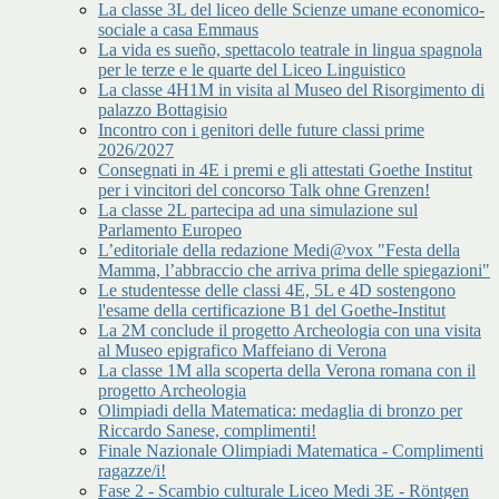
La classe 3L del liceo delle Scienze umane economico-
sociale a casa Emmaus
La vida es sueño, spettacolo teatrale in lingua spagnola
per le terze e le quarte del Liceo Linguistico
La classe 4H1M in visita al Museo del Risorgimento di
palazzo Bottagisio
Incontro con i genitori delle future classi prime
2026/2027
Consegnati in 4E i premi e gli attestati Goethe Institut
per i vincitori del concorso Talk ohne Grenzen!
La classe 2L partecipa ad una simulazione sul
Parlamento Europeo
L’editoriale della redazione Medi@vox "Festa della
Mamma, l’abbraccio che arriva prima delle spiegazioni"
Le studentesse delle classi 4E, 5L e 4D sostengono
l'esame della certificazione B1 del Goethe-Institut
La 2M conclude il progetto Archeologia con una visita
al Museo epigrafico Maffeiano di Verona
La classe 1M alla scoperta della Verona romana con il
progetto Archeologia
Olimpiadi della Matematica: medaglia di bronzo per
Riccardo Sanese, complimenti!
Finale Nazionale Olimpiadi Matematica - Complimenti
ragazze/i!
Fase 2 - Scambio culturale Liceo Medi 3E - Röntgen