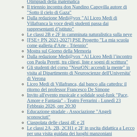
Olimpiadi della matematica
Il triennio incontra don Nandino Capovilla autore di
"Sotto il cielo di Gaza"
Dalla redazione Medi@vox "Al Liceo Medi di
Villafranca la voce degli studenti passa dai
rappresentanti d’istituto"
Le classi 2B e 2F in camminata naturalistica sulla neve
[FSE+ PN 2021-2027] PSE Progetto "La mia scuola
come galleria d'Arte - Triennio"
Mostra sul Giorno della Memoria
Dalla redazione Medi@vox "Al Liceo Medi l’incontro
con Paola Peretti, tra ciliegi, liste e sogni di scrittura"
Gli studenti del corso "NeurON: accendi la mente" in
visita al Dipartimento di Neuroscienze dell'Universita'
di Verona
Liceo Medi di Villafranca, dal banco alla cattedra: il
ritorno del professor Francesco De Simone
Invito all'evento musicale e solidale soul-funk "Pace,
Amore e Fantasia" - Teatro Ferrarini - Lunedì 23
Febbraio 2026, ore 20:30
Educazione stradale - Associazione "Angeli
sconosciuti"
Ciaspolata delle classi 4E e 2I
Le classi 2A, 2B, 2CH1 e 2F in uscita didattica a Lecco
per una visita guidata dei luoghi manzoniani