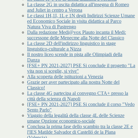
La classe 2G in uscita didattica all'insegna di Romeo
and Juliet in centro a Verona
Le classi 1H,1I, 1L e 1N degli Indirizzi Scienze Umane
ed Economico Sociale in visita didattica al Parco
Natura Viva di Pastrengo
Dalla redazione Medi@vox Plauto incanta il Medi:
successone delle Menecme alla Notte del Classico
La classe 2D dell'indirizzo linguistico in stage
linguistico-culturale a Nizza
Il nostro liceo scende in pista alle Olimpiadi della
Danza
[FSE+ PN 2021-2027] PSE Si conclude il progetto "La
vita non si sceglie, si vive"
Alla scoperta delle istituzioni a Venezia
Grazie per aver partecipato alla nostra Notte del
Classico!
La classe 4G partecipa al convegno CTA+ presso la
città della scienza di Napoli
[FSE+ PN 2021-2027] PSE Si conclude il corso "Vedo
Sento Parlo"
Viaggio della legalità della classe 4L delle Scienze
umane Opzione economico-sociale
Conclusa la prima fase dello scambio tra la classe 2E e
l'IES Matilde Salvador di Castelló de la Plana
(Valencia)