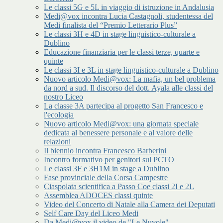
Le classi 5G e 5L in viaggio di istruzione in Andalusia
Medi@vox incontra Lucia Castagnoli, studentessa del
Medi finalista del “Premio Letterario Plus”
Le classi 3H e 4D in stage linguistico-culturale a
Dublino
Educazione finanziaria per le classi terze, quarte e
quinte
Le classi 3I e 3L in stage linguistico-culturale a Dublino
Nuovo articolo Medi@vox: La mafia, un bel problema
da nord a sud. Il discorso del dott. Ayala alle classi del
nostro Liceo
La classe 3A partecipa al progetto San Francesco e
l'ecologia
Nuovo articolo Medi@vox: una giornata speciale
dedicata al benessere personale e al valore delle
relazioni
Il biennio incontra Francesco Barberini
Incontro formativo per genitori sul PCTO
Le classi 3F e 3H1M in stage a Dublino
Fase provinciale della Corsa Campestre
Ciaspolata scientifica a Passo Coe classi 2I e 2L
Assemblea ADOCES classi quinte
Video del Concerto di Natale alla Camera dei Deputati
Self Care Day del Liceo Medi
Da Medi@vox il video de "Le Nuvole"