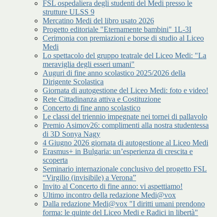
FSL ospedaliera degli studenti del Medi presso le
strutture ULSS 9
Mercatino Medi del libro usato 2026
Progetto editoriale "Eternamente bambini" 1L-3I
Cerimonia con premiazioni e borse di studio al Liceo
Medi
Lo spettacolo del gruppo teatrale del Liceo Medi: "La
meraviglia degli esseri umani"
Auguri di fine anno scolastico 2025/2026 della
Dirigente Scolastica
Giornata di autogestione del Liceo Medi: foto e video!
Rete Cittadinanza attiva e Costituzione
Concerto di fine anno scolastico
Le classi del triennio impegnate nei tornei di pallavolo
Premio Asimov26: complimenti alla nostra studentessa
di 3D Sonya Nagy
4 Giugno 2026 giornata di autogestione al Liceo Medi
Erasmus+ in Bulgaria: un’esperienza di crescita e
scoperta
Seminario internazionale conclusivo del progetto FSL
“Virgilio (invisibile) a Verona”
Invito al Concerto di fine anno: vi aspettiamo!
Ultimo incontro della redazione Medi@vox
Dalla redazione Medi@vox "I diritti umani prendono
forma: le quinte del Liceo Medi e Radici in libertà"