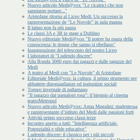
Nuovo articolo Medi@vox "Le cicatrici che non
sappiamo portare..."
Aristofane ritorna al Liceo Medi: Un successo la
rappresentazione de “Le Nuvole” in aula magna
Il latino non fa più paura
Le classi 3A e 3B in stage a Dublino
Nuovo editoriale Medi@vox "Il potere ha paura della
conoscenza: le donne che sanno si ribellano"
Inaugurazione del telescopio del nostro Liceo
I laboratori di "Ludendo discere"
Alla Ronda 3000 euro dai ragazzi e dalle ragazze del
Medi
A teatro al Medi con "Le Nuvole" di Aristofane
Editoriale Medi@vox: la cultura, il primo strumento per
abbattere diseguaglianze ed ingiustizie sociali
Torneo invernale di pallamano
"Il ragazzo dai pantaloni rosa": il biennio al cinema
teatroMetropol
Nuovo articolo Medi@vox: Anna Magalini: studentessa
e rappresentante d’istituto del Medi dalle passioni forti
Attività primo soccorso classi terze
Incontro aperto a tutti: "Intelligenza artificiale.
Potenzialità e sfide educative"
Ludendo discere: il classico per i più piccoli