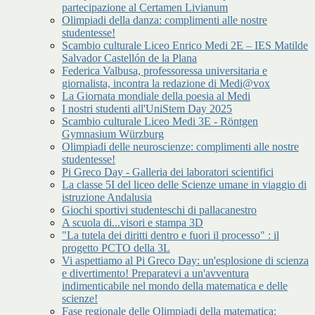
partecipazione al Certamen Livianum
Olimpiadi della danza: complimenti alle nostre
studentesse!
Scambio culturale Liceo Enrico Medi 2E – IES Matilde
Salvador Castellón de la Plana
Federica Valbusa, professoressa universitaria e
giornalista, incontra la redazione di Medi@vox
La Giornata mondiale della poesia al Medi
I nostri studenti all'UniStem Day 2025
Scambio culturale Liceo Medi 3E - Röntgen
Gymnasium Würzburg
Olimpiadi delle neuroscienze: complimenti alle nostre
studentesse!
Pi Greco Day - Galleria dei laboratori scientifici
La classe 5I del liceo delle Scienze umane in viaggio di
istruzione Andalusia
Giochi sportivi studenteschi di pallacanestro
A scuola di...visori e stampa 3D
"La tutela dei diritti dentro e fuori il processo" : il
progetto PCTO della 3L
Vi aspettiamo al Pi Greco Day: un'esplosione di scienza
e divertimento! Preparatevi a un'avventura
indimenticabile nel mondo della matematica e delle
scienze!
Fase regionale delle Olimpiadi della matematica: