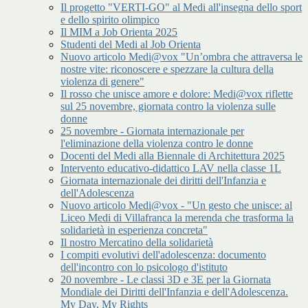
Il progetto "VERTI-GO" al Medi all'insegna dello sport
e dello spirito olimpico
Il MIM a Job Orienta 2025
Studenti del Medi al Job Orienta
Nuovo articolo Medi@vox "Un’ombra che attraversa le
nostre vite: riconoscere e spezzare la cultura della
violenza di genere"
Il rosso che unisce amore e dolore: Medi@vox riflette
sul 25 novembre, giornata contro la violenza sulle
donne
25 novembre - Giornata internazionale per
l'eliminazione della violenza contro le donne
Docenti del Medi alla Biennale di Architettura 2025
Intervento educativo-didattico LAV nella classe 1L
Giornata internazionale dei diritti dell'Infanzia e
dell'Adolescenza
Nuovo articolo Medi@vox - "Un gesto che unisce: al
Liceo Medi di Villafranca la merenda che trasforma la
solidarietà in esperienza concreta"
Il nostro Mercatino della solidarietà
I compiti evolutivi dell'adolescenza: documento
dell'incontro con lo psicologo d'istituto
20 novembre - Le classi 3D e 3E per la Giornata
Mondiale dei Diritti dell'Infanzia e dell'Adolescenza.
My Day, My Rights