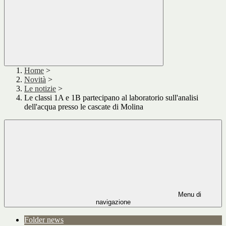
Home
>
Novità
>
Le notizie
>
Le classi 1A e 1B partecipano al laboratorio sull'analisi
dell'acqua presso le cascate di Molina
Menu di
navigazione
Folder news