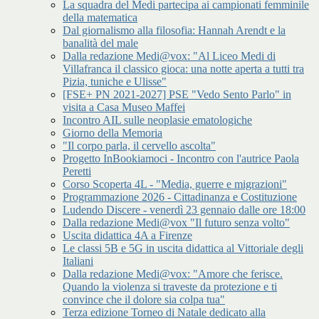
La squadra del Medi partecipa ai campionati femminile
della matematica
Dal giornalismo alla filosofia: Hannah Arendt e la
banalità del male
Dalla redazione Medi@vox: "Al Liceo Medi di
Villafranca il classico gioca: una notte aperta a tutti tra
Pizia, tuniche e Ulisse"
[FSE+ PN 2021-2027] PSE "Vedo Sento Parlo" in
visita a Casa Museo Maffei
Incontro AIL sulle neoplasie ematologiche
Giorno della Memoria
"Il corpo parla, il cervello ascolta"
Progetto InBookiamoci - Incontro con l'autrice Paola
Peretti
Corso Scoperta 4L - "Media, guerre e migrazioni"
Programmazione 2026 - Cittadinanza e Costituzione
Ludendo Discere - venerdì 23 gennaio dalle ore 18:00
Dalla redazione Medi@vox "Il futuro senza volto"
Uscita didattica 4A a Firenze
Le classi 5B e 5G in uscita didattica al Vittoriale degli
Italiani
Dalla redazione Medi@vox: "Amore che ferisce.
Quando la violenza si traveste da protezione e ti
convince che il dolore sia colpa tua"
Terza edizione Torneo di Natale dedicato alla