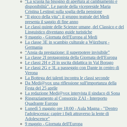
“La scuola ha bisogno di apertura al cambiamento e
disponibilità”. Le parole della vicepreside Maria
Cristina Lestingi sulla soglia della pensione
"Il gioco della vita": il gruppo teatrale del Medi
presenta il saggio di fine anno
Le classi quinte delle Scienze umane, del Classico e del
Linguistico diventano guide turistiche
9 maggio - Giornata dell'Europa al Medi
La classe 3E in scambio culturale a Würzburg -
Germania
“Ansia da prestazione: il superpotere invisibile”
La classe 2I protagonista della Giornata dell'Europa
Le classi 2H e 2I in uscita didattica in Val Borago
Le classi 2G e 3L a passeggio con Dante in centro di
Verona
La Bottega dei talenti incontra le classi seconde
Da Medi@vox una riflessione sull'importanza della
Festa del 25 aprile
La redazione Medi@vox intervista il sindaco di Sona
Ringraziamento al Consorzio ZAI - Interporto
Quadrante Europa
Lunedì 5 maggio ore 18:00 - Aula Magna - "Dentro
l'adolescenza: capire i figli attraverso la lente di
Adolescence"
9 maggio - Giornata dell'Europa