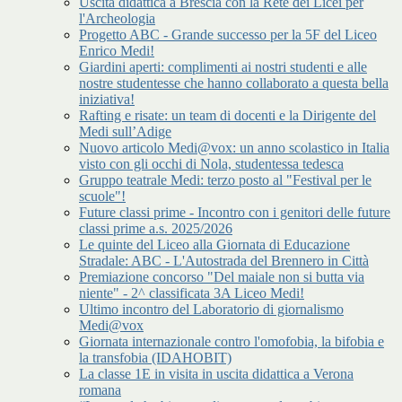
Uscita didattica a Brescia con la Rete dei Licei per
l'Archeologia
Progetto ABC - Grande successo per la 5F del Liceo
Enrico Medi!
Giardini aperti: complimenti ai nostri studenti e alle
nostre studentesse che hanno collaborato a questa bella
iniziativa!
Rafting e risate: un team di docenti e la Dirigente del
Medi sull’Adige
Nuovo articolo Medi@vox: un anno scolastico in Italia
visto con gli occhi di Nola, studentessa tedesca
Gruppo teatrale Medi: terzo posto al "Festival per le
scuole"!
Future classi prime - Incontro con i genitori delle future
classi prime a.s. 2025/2026
Le quinte del Liceo alla Giornata di Educazione
Stradale: ABC - L'Autostrada del Brennero in Città
Premiazione concorso "Del maiale non si butta via
niente" - 2^ classificata 3A Liceo Medi!
Ultimo incontro del Laboratorio di giornalismo
Medi@vox
Giornata internazionale contro l'omofobia, la bifobia e
la transfobia (IDAHOBIT)
La classe 1E in visita in uscita didattica a Verona
romana