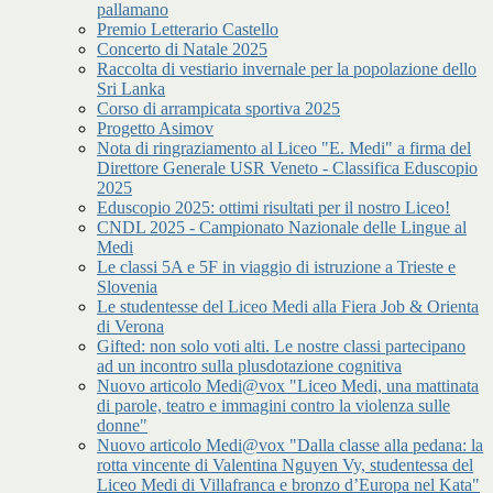
pallamano
Premio Letterario Castello
Concerto di Natale 2025
Raccolta di vestiario invernale per la popolazione dello
Sri Lanka
Corso di arrampicata sportiva 2025
Progetto Asimov
Nota di ringraziamento al Liceo "E. Medi" a firma del
Direttore Generale USR Veneto - Classifica Eduscopio
2025
Eduscopio 2025: ottimi risultati per il nostro Liceo!
CNDL 2025 - Campionato Nazionale delle Lingue al
Medi
Le classi 5A e 5F in viaggio di istruzione a Trieste e
Slovenia
Le studentesse del Liceo Medi alla Fiera Job & Orienta
di Verona
Gifted: non solo voti alti. Le nostre classi partecipano
ad un incontro sulla plusdotazione cognitiva
Nuovo articolo Medi@vox "Liceo Medi, una mattinata
di parole, teatro e immagini contro la violenza sulle
donne"
Nuovo articolo Medi@vox "Dalla classe alla pedana: la
rotta vincente di Valentina Nguyen Vy, studentessa del
Liceo Medi di Villafranca e bronzo d’Europa nel Kata"