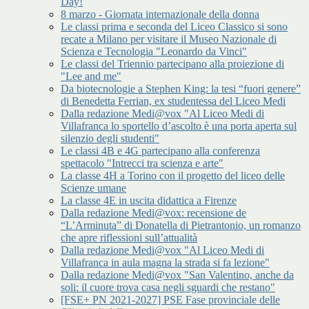
Day!
8 marzo - Giornata internazionale della donna
Le classi prima e seconda del Liceo Classico si sono
recate a Milano per visitare il Museo Nazionale di
Scienza e Tecnologia "Leonardo da Vinci"
Le classi del Triennio partecipano alla proiezione di
"Lee and me"
Da biotecnologie a Stephen King: la tesi “fuori genere”
di Benedetta Ferrian, ex studentessa del Liceo Medi
Dalla redazione Medi@vox "Al Liceo Medi di
Villafranca lo sportello d’ascolto è una porta aperta sul
silenzio degli studenti"
Le classi 4B e 4G partecipano alla conferenza
spettacolo "Intrecci tra scienza e arte"
La classe 4H a Torino con il progetto del liceo delle
Scienze umane
La classe 4E in uscita didattica a Firenze
Dalla redazione Medi@vox: recensione de
“L’Arminuta” di Donatella di Pietrantonio, un romanzo
che apre riflessioni sull’attualità
Dalla redazione Medi@vox "Al Liceo Medi di
Villafranca in aula magna la strada si fa lezione"
Dalla redazione Medi@vox "San Valentino, anche da
soli: il cuore trova casa negli sguardi che restano"
[FSE+ PN 2021-2027] PSE Fase provinciale delle