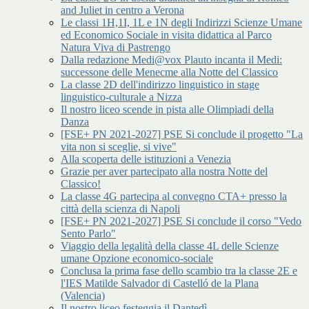
and Juliet in centro a Verona
Le classi 1H,1I, 1L e 1N degli Indirizzi Scienze Umane
ed Economico Sociale in visita didattica al Parco
Natura Viva di Pastrengo
Dalla redazione Medi@vox Plauto incanta il Medi:
successone delle Menecme alla Notte del Classico
La classe 2D dell'indirizzo linguistico in stage
linguistico-culturale a Nizza
Il nostro liceo scende in pista alle Olimpiadi della
Danza
[FSE+ PN 2021-2027] PSE Si conclude il progetto "La
vita non si sceglie, si vive"
Alla scoperta delle istituzioni a Venezia
Grazie per aver partecipato alla nostra Notte del
Classico!
La classe 4G partecipa al convegno CTA+ presso la
città della scienza di Napoli
[FSE+ PN 2021-2027] PSE Si conclude il corso "Vedo
Sento Parlo"
Viaggio della legalità della classe 4L delle Scienze
umane Opzione economico-sociale
Conclusa la prima fase dello scambio tra la classe 2E e
l'IES Matilde Salvador di Castelló de la Plana
(Valencia)
Il nostro liceo festeggia il Dantedì