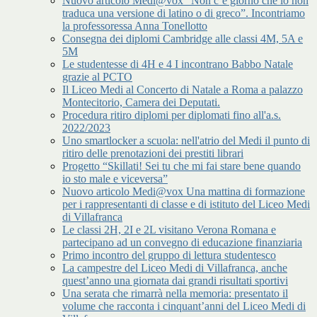
Nuovo articolo Medi@vox “Non c’è giorno che io non
traduca una versione di latino o di greco”. Incontriamo
la professoressa Anna Tonellotto
Consegna dei diplomi Cambridge alle classi 4M, 5A e
5M
Le studentesse di 4H e 4 I incontrano Babbo Natale
grazie al PCTO
Il Liceo Medi al Concerto di Natale a Roma a palazzo
Montecitorio, Camera dei Deputati.
Procedura ritiro diplomi per diplomati fino all'a.s.
2022/2023
Uno smartlocker a scuola: nell'atrio del Medi il punto di
ritiro delle prenotazioni dei prestiti librari
Progetto “Skillati! Sei tu che mi fai stare bene quando
io sto male e viceversa”
Nuovo articolo Medi@vox Una mattina di formazione
per i rappresentanti di classe e di istituto del Liceo Medi
di Villafranca
Le classi 2H, 2I e 2L visitano Verona Romana e
partecipano ad un convegno di educazione finanziaria
Primo incontro del gruppo di lettura studentesco
La campestre del Liceo Medi di Villafranca, anche
quest’anno una giornata dai grandi risultati sportivi
Una serata che rimarrà nella memoria: presentato il
volume che racconta i cinquant’anni del Liceo Medi di