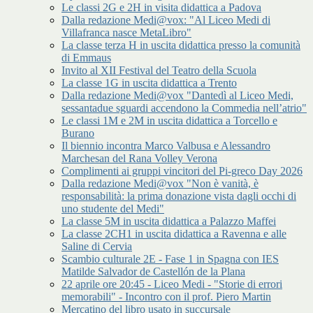
Le classi 2G e 2H in visita didattica a Padova
Dalla redazione Medi@vox: "Al Liceo Medi di
Villafranca nasce MetaLibro"
La classe terza H in uscita didattica presso la comunità
di Emmaus
Invito al XII Festival del Teatro della Scuola
La classe 1G in uscita didattica a Trento
Dalla redazione Medi@vox "Dantedì al Liceo Medi,
sessantadue sguardi accendono la Commedia nell’atrio"
Le classi 1M e 2M in uscita didattica a Torcello e
Burano
Il biennio incontra Marco Valbusa e Alessandro
Marchesan del Rana Volley Verona
Complimenti ai gruppi vincitori del Pi-greco Day 2026
Dalla redazione Medi@vox "Non è vanità, è
responsabilità: la prima donazione vista dagli occhi di
uno studente del Medi"
La classe 5M in uscita didattica a Palazzo Maffei
La classe 2CH1 in uscita didattica a Ravenna e alle
Saline di Cervia
Scambio culturale 2E - Fase 1 in Spagna con IES
Matilde Salvador de Castellón de la Plana
22 aprile ore 20:45 - Liceo Medi - "Storie di errori
memorabili" - Incontro con il prof. Piero Martin
Mercatino del libro usato in succursale