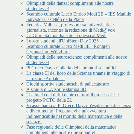
Olimpiadi della danza: complimenti alle nostre
studentesse!
Scambio culturale Liceo Enrico Medi 2E – IES Matilde
Salvador Castellón de la Plana
Federica Valbusa, professoressa universitaria e
giornalista, incontra la redazione di Medi@vox
La Giornata mondiale della poesia al Medi
I nostri studenti all'UniStem Day 2025
Scambio culturale Liceo Medi 3E - Röntgen
Gymnasium Würzburg
Olimpiadi delle neuroscienze: complimenti alle nostre
studentesse!
Pi Greco Day - Galleria dei laboratori scientifici
La classe 5I del liceo delle Scienze umane in viaggio di
istruzione Andalusia
Giochi sportivi studenteschi di pallacanestro
A scuola di...visori e stampa 3D
"La tutela dei diritti dentro e fuori il processo" : il
progetto PCTO della 3L
Vi aspettiamo al Pi Greco Day: un'esplosione di scienza
e divertimento! Preparatevi a un'avventura
indimenticabile nel mondo della matematica e delle
scienze!
Fase regionale delle Olimpiadi della matematica:
complimenti alle nostre due squadre!