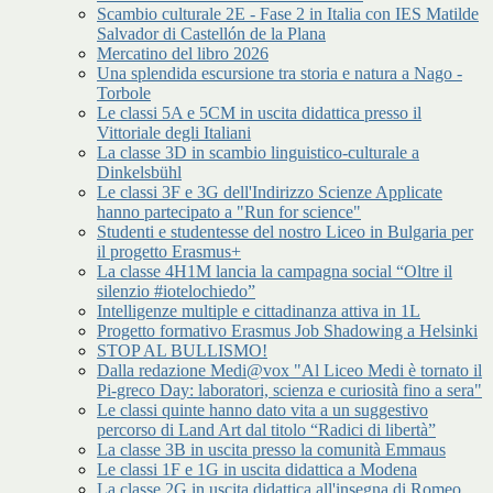
Scambio culturale 2E - Fase 2 in Italia con IES Matilde
Salvador di Castellón de la Plana
Mercatino del libro 2026
Una splendida escursione tra storia e natura a Nago -
Torbole
Le classi 5A e 5CM in uscita didattica presso il
Vittoriale degli Italiani
La classe 3D in scambio linguistico-culturale a
Dinkelsbühl
Le classi 3F e 3G dell'Indirizzo Scienze Applicate
hanno partecipato a "Run for science"
Studenti e studentesse del nostro Liceo in Bulgaria per
il progetto Erasmus+
La classe 4H1M lancia la campagna social “Oltre il
silenzio #iotelochiedo”
Intelligenze multiple e cittadinanza attiva in 1L
Progetto formativo Erasmus Job Shadowing a Helsinki
STOP AL BULLISMO!
Dalla redazione Medi@vox "Al Liceo Medi è tornato il
Pi-greco Day: laboratori, scienza e curiosità fino a sera"
Le classi quinte hanno dato vita a un suggestivo
percorso di Land Art dal titolo “Radici di libertà”
La classe 3B in uscita presso la comunità Emmaus
Le classi 1F e 1G in uscita didattica a Modena
La classe 2G in uscita didattica all'insegna di Romeo