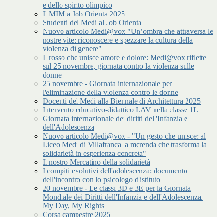
e dello spirito olimpico
Il MIM a Job Orienta 2025
Studenti del Medi al Job Orienta
Nuovo articolo Medi@vox "Un’ombra che attraversa le
nostre vite: riconoscere e spezzare la cultura della
violenza di genere"
Il rosso che unisce amore e dolore: Medi@vox riflette
sul 25 novembre, giornata contro la violenza sulle
donne
25 novembre - Giornata internazionale per
l'eliminazione della violenza contro le donne
Docenti del Medi alla Biennale di Architettura 2025
Intervento educativo-didattico LAV nella classe 1L
Giornata internazionale dei diritti dell'Infanzia e
dell'Adolescenza
Nuovo articolo Medi@vox - "Un gesto che unisce: al
Liceo Medi di Villafranca la merenda che trasforma la
solidarietà in esperienza concreta"
Il nostro Mercatino della solidarietà
I compiti evolutivi dell'adolescenza: documento
dell'incontro con lo psicologo d'istituto
20 novembre - Le classi 3D e 3E per la Giornata
Mondiale dei Diritti dell'Infanzia e dell'Adolescenza.
My Day, My Rights
Corsa campestre 2025