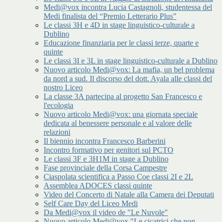
Medi@vox incontra Lucia Castagnoli, studentessa del
Medi finalista del “Premio Letterario Plus”
Le classi 3H e 4D in stage linguistico-culturale a
Dublino
Educazione finanziaria per le classi terze, quarte e
quinte
Le classi 3I e 3L in stage linguistico-culturale a Dublino
Nuovo articolo Medi@vox: La mafia, un bel problema
da nord a sud. Il discorso del dott. Ayala alle classi del
nostro Liceo
La classe 3A partecipa al progetto San Francesco e
l'ecologia
Nuovo articolo Medi@vox: una giornata speciale
dedicata al benessere personale e al valore delle
relazioni
Il biennio incontra Francesco Barberini
Incontro formativo per genitori sul PCTO
Le classi 3F e 3H1M in stage a Dublino
Fase provinciale della Corsa Campestre
Ciaspolata scientifica a Passo Coe classi 2I e 2L
Assemblea ADOCES classi quinte
Video del Concerto di Natale alla Camera dei Deputati
Self Care Day del Liceo Medi
Da Medi@vox il video de "Le Nuvole"
Nuovo articolo Medi@vox "Le cicatrici che non