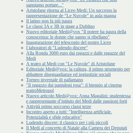
sappiamo portare..."
Aristofane ritorna al Liceo Medi: Un successo la
rappresentazione de “Le Nuvole” in aula magna
Il latino non fa più paura
Le classi 3A e 3B in stage a Dublino
Nuovo editoriale Medi@vox "Il potere ha paura della
conoscenza: le donne che sanno si ribellano"
Inaugurazione del telescopio del nostro Liceo
I laboratori di "Ludendo discere"
Alla Ronda 3000 euro dai ragazzi e dalle ragazze del
Medi
A teatro al Medi con "Le Nuvole" di Aristofane
Editoriale Medi@vox: la cultura, il primo strumento per
abbattere diseguaglianze ed ingiustizie sociali
Torneo invernale di pallamano
"Il ragazzo dai pantaloni rosa": il biennio al cinema
teatroMetropol
Nuovo articolo Medi@vox: Anna Magalini: studentessa
e rappresentante d’istituto del Medi dalle passioni forti
Attività primo soccorso classi terze
Incontro aperto a tutti: "Intelligenza artificiale.
Potenzialità e sfide educative"
Ludendo discere: il classico per i più piccoli
Il Medi al concerto di Natale alla Camera dei Deputati