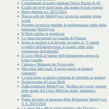
Complimenti al nostro studente Flavio Pizzini di 4G
Grazie per aver partecipato alla nostra Scuola Aperta!
Ritiro diplomi a.s. 2023/2024
Nuovo articolo Medi@vox: sicurezza stradale senza
sconti
Progetto sicurezza stradale: la testimonianza video dalla
redazione Medi@vox
Il Medi celebra la gentilezza
Le classi incontrano la Guardia di Finanza
Invito ai genitori e ai docenti: incontro su “Compiti
evolutivi dell'adolescenza: le quattro sfide nella
costruzione dell'identità"
Il Liceo Medi al Salone dell'orientamento presso la
Gran Guardia
Cinema e Memoria del Novecento
Mercatino libri usati: il nostro grazie ai genitori
volontari!
Lo psicologo scolastico presenta lo sportello ai genitori
Bookcrossing al Liceo Medi
Dalla redazione Medi@vox "Berlino nel cuore: viaggio
delle quinte del Liceo Medi tra storia, memoria e
futuro"
Primo incontro in presenza della Redazione Medi@vox
A.S. 2025/2026
Le classi 4A e 4B in visita didattica alla Ducati e a