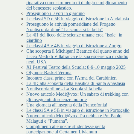
riparativa come strumento di dialogo e miglioramento
del benessere scolastico.
Proseguono i lavori in giardino
Le classi 5D e 5E in viaggio di istruzione in Andalusia
Proseguono le attività pomeridiane del Progetto
Nontiscordardimé "La scuola si fa bella"
La 4H del liceo delle scienze umane crea "isole" in
giardino
Le classi 4A e 4B in viaggio di istruzione a Zurigo
Che scoperta il Michigan! Beatrice del quarto anno del
Liceo Medi di Villafranca e la sua esperienza di studio
negli USA
XI Festival Teatro della Scuola: 8-9-10 maggio 2025
Olympic Basket Verona
Incontro classi prime con l'Arma dei Carabinieri
La 4D alla scoperta della Basilica di Santa Anastasia
Nontiscordardimé - La Scuola si fa bella
Nuovo articolo Medi@vox: Un sabato di trekking con
gli insegnanti di scienze motorie
Una giornata all'insegna della Francofonia!
Le classi 5A e 5B in viaggio di istruzione in Portogallo
Nuovo articolo Medi@vox Tra nebbia e Po: Paolo
Malaguti e “Fumana”.
Complimenti alle nostre studentesse per la
partecipazione al Certamen Livianum