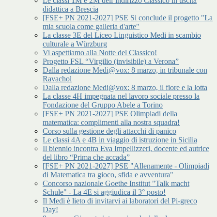
Le classi 1M e 2M dell’indirizzo Classico in uscita
didattica a Brescia
[FSE+ PN 2021-2027] PSE Si conclude il progetto "La
mia scuola come galleria d'arte"
La classe 3E del Liceo Linguistico Medi in scambio
culturale a Würzburg
Vi aspettiamo alla Notte del Classico!
Progetto FSL “Virgilio (invisibile) a Verona”
Dalla redazione Medi@vox: 8 marzo, in tribunale con
Ravachol
Dalla redazione Medi@vox: 8 marzo, il fiore e la lotta
La classe 4H impegnata nel lavoro sociale presso la
Fondazione del Gruppo Abele a Torino
[FSE+ PN 2021-2027] PSE Olimpiadi della
matematica: complimenti alla nostra squadra!
Corso sulla gestione degli attacchi di panico
Le classi 4A e 4B in viaggio di istruzione in Sicilia
Il biennio incontra Eva Impellizzeri, docente ed autrice
del libro “Prima che accada”
[FSE+ PN 2021-2027] PSE "Allenamente - Olimpiadi
di Matematica tra gioco, sfida e avventura"
Concorso nazionale Goethe Institut "Talk macht
Schule" - La 4E si aggiudica il 3° posto!
Il Medi è lieto di invitarvi ai laboratori del Pi-greco
Day!