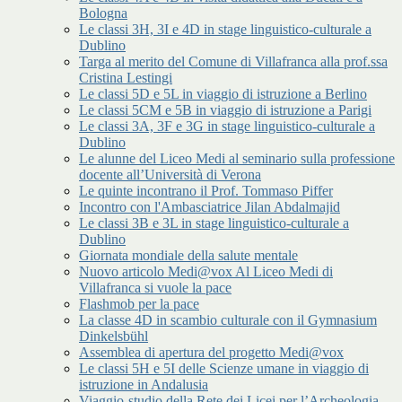
Bologna
Le classi 3H, 3I e 4D in stage linguistico-culturale a
Dublino
Targa al merito del Comune di Villafranca alla prof.ssa
Cristina Lestingi
Le classi 5D e 5L in viaggio di istruzione a Berlino
Le classi 5CM e 5B in viaggio di istruzione a Parigi
Le classi 3A, 3F e 3G in stage linguistico-culturale a
Dublino
Le alunne del Liceo Medi al seminario sulla professione
docente all’Università di Verona
Le quinte incontrano il Prof. Tommaso Piffer
Incontro con l'Ambasciatrice Jilan Abdalmajid
Le classi 3B e 3L in stage linguistico-culturale a
Dublino
Giornata mondiale della salute mentale
Nuovo articolo Medi@vox Al Liceo Medi di
Villafranca si vuole la pace
Flashmob per la pace
La classe 4D in scambio culturale con il Gymnasium
Dinkelsbühl
Assemblea di apertura del progetto Medi@vox
Le classi 5H e 5I delle Scienze umane in viaggio di
istruzione in Andalusia
Viaggio-studio della Rete dei Licei per l’Archeologia