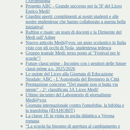
l'Archeologia
Progetto ABC - Grande successo per la 5F del Liceo
Enrico Medi!
Giardini aperti: complimenti ai nostri studenti e alle
nostre studentesse che hanno collaborato a questa bella
iniziativa!
Rafting e risate: un team di docenti e la Dirigente del
Medi sull’Adige
Nuovo articolo Medi@vox: un anno scolastico in Italia
visto con gli occhi di Nola, studentessa tedesca
Gruppo teatrale Medi: terzo posto al "Festival per le
scuole"!
Future classi prime - Incontro con i genitori delle future
classi prime a.s. 2025/2026
Le quinte del Liceo alla Giornata di Educazione
Stradale: ABC - L'Autostrada del Brennero in Città
Premiazione concorso "Del maiale non si butta via
niente" - 2^ classificata 3A Liceo Medi!
Ultimo incontro del Laboratorio di giornalismo
Medi@vox
Giornata internazionale contro l'omofobia, la bifobia e
la transfobia (IDAHOBIT)
La classe 1E in visita in uscita didattica a Verona
romana
“La scuola ha bisogno di apertura al cambiamento e