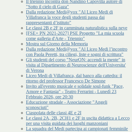
Il triennio incontra don Nandino Capovilla autore di
"Sotto il cielo di Gaza"
Dalla redazione Medi@vox "Al Liceo Medi di
Villafranca la voce degli studenti passa dai
rappresentanti d’istituto"
Le classi 2B e 2F in camminata naturalistica sulla neve
[FSE+ PN 2021-2027] PSE Progetto "La mia scuola
come galleria d'Arte - Triennio"
Mostra sul Giorno della Memoria
Dalla redazione Medi@vox "Al Liceo Medi l’incontro
con Paola Peretti, tra ciliegi, liste e sogni di scrittura"
Gli studenti del corso "NeurON: accendi la mente" in
visita al Dipartimento di Neuroscienze dell'Universita'
di Verona
Liceo Medi di Villafranca, dal banco alla cattedra: il
ritorno del professor Francesco De Simone
Invito all'evento musicale e solidale soul-funk "Pace,
Amore e Fantasia" - Teatro Ferrarini - Lunedì 23
Febbraio 2026, ore 20:30
Educazione stradale - Associazione "Angeli
sconosciuti"
Ciaspolata delle classi 4E e 2I
Le classi 2A, 2B, 2CH1 e 2F in uscita didattica a Lecco
per una visita guidata dei luoghi manzoniani
La squadra del Medi partecipa ai campionati femminile