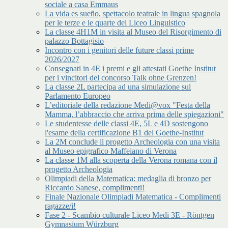
sociale a casa Emmaus
La vida es sueño, spettacolo teatrale in lingua spagnola
per le terze e le quarte del Liceo Linguistico
La classe 4H1M in visita al Museo del Risorgimento di
palazzo Bottagisio
Incontro con i genitori delle future classi prime
2026/2027
Consegnati in 4E i premi e gli attestati Goethe Institut
per i vincitori del concorso Talk ohne Grenzen!
La classe 2L partecipa ad una simulazione sul
Parlamento Europeo
L’editoriale della redazione Medi@vox "Festa della
Mamma, l’abbraccio che arriva prima delle spiegazioni"
Le studentesse delle classi 4E, 5L e 4D sostengono
l'esame della certificazione B1 del Goethe-Institut
La 2M conclude il progetto Archeologia con una visita
al Museo epigrafico Maffeiano di Verona
La classe 1M alla scoperta della Verona romana con il
progetto Archeologia
Olimpiadi della Matematica: medaglia di bronzo per
Riccardo Sanese, complimenti!
Finale Nazionale Olimpiadi Matematica - Complimenti
ragazze/i!
Fase 2 - Scambio culturale Liceo Medi 3E - Röntgen
Gymnasium Würzburg