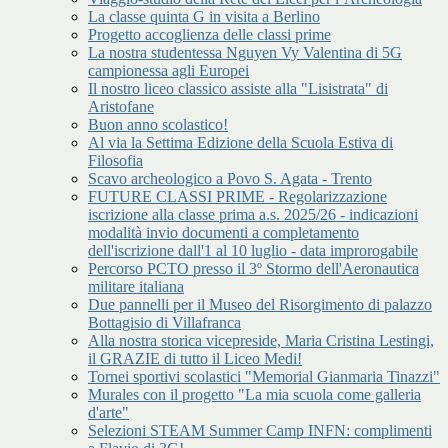
La classe quinta G in visita a Berlino
Progetto accoglienza delle classi prime
La nostra studentessa Nguyen Vy Valentina di 5G
campionessa agli Europei
Il nostro liceo classico assiste alla "Lisistrata" di
Aristofane
Buon anno scolastico!
Al via la Settima Edizione della Scuola Estiva di
Filosofia
Scavo archeologico a Povo S. Agata - Trento
FUTURE CLASSI PRIME - Regolarizzazione
iscrizione alla classe prima a.s. 2025/26 - indicazioni
modalità invio documenti a completamento
dell'iscrizione dall'1 al 10 luglio - data improrogabile
Percorso PCTO presso il 3º Stormo dell'Aeronautica
militare italiana
Due pannelli per il Museo del Risorgimento di palazzo
Bottagisio di Villafranca
Alla nostra storica vicepreside, Maria Cristina Lestingi,
il GRAZIE di tutto il Liceo Medi!
Tornei sportivi scolastici "Memorial Gianmaria Tinazzi"
Murales con il progetto "La mia scuola come galleria
d'arte"
Selezioni STEAM Summer Camp INFN: complimenti