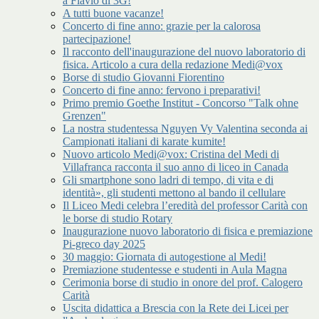
a Flavio di 3G!
A tutti buone vacanze!
Concerto di fine anno: grazie per la calorosa
partecipazione!
Il racconto dell'inaugurazione del nuovo laboratorio di
fisica. Articolo a cura della redazione Medi@vox
Borse di studio Giovanni Fiorentino
Concerto di fine anno: fervono i preparativi!
Primo premio Goethe Institut - Concorso "Talk ohne
Grenzen"
La nostra studentessa Nguyen Vy Valentina seconda ai
Campionati italiani di karate kumite!
Nuovo articolo Medi@vox: Cristina del Medi di
Villafranca racconta il suo anno di liceo in Canada
Gli smartphone sono ladri di tempo, di vita e di
identità», gli studenti mettono al bando il cellulare
Il Liceo Medi celebra l’eredità del professor Carità con
le borse di studio Rotary
Inaugurazione nuovo laboratorio di fisica e premiazione
Pi-greco day 2025
30 maggio: Giornata di autogestione al Medi!
Premiazione studentesse e studenti in Aula Magna
Cerimonia borse di studio in onore del prof. Calogero
Carità
Uscita didattica a Brescia con la Rete dei Licei per