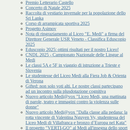
Premio Letterario Castello
Concerto di Natale 2025
Raccolta di vestiario invernale per la popolazione dello
Sri Lanka
Corso di arrampicata sportiva 2025
Progetto Asimov
Nota di ringraziamento al Liceo "E. Medi" a firma del
Direttore Generale USR Veneto - Classifica Eduscopio
2025
Eduscopio 2025: ottimi risultati per il nostro Liceo!
CNDL 2025 - Campionato Nazionale delle Lingue al
Medi
Le classi 5A e 5F in viaggio di istruzione a Trieste e
Slovenia
Le studentesse del Liceo Medi alla Fiera Job & Orienta
di Verona
Gifted: non solo voti alti. Le nostre classi partecipano
ad un incontro sulla plusdotazione cognitiva
Nuovo articolo Medi@vox "Liceo Medi, una mattinata
di parole, teatro e immagini contro la violenza sulle
donne"
Nuovo articolo Medi@vox "Dalla classe alla pedana: la
rotta vincente di Valentina Nguyen Vy, studentessa del
Liceo Medi di Villafranca e bronzo d’Europa nel Kata"
Il progetto "VERTI-GO" al Medi all'insegna dello sport