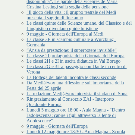
disponibilità”. Le parole della vicepreside Maria
Cristina Lestingi sulla soglia della pensione
"Il gioco della vita": il gruppo teatrale del Medi
presenta il saggio di fine anno
Le classi quinte delle Scienze umane, del Classico e del
Linguistico diventano guide turistiche
9 maggio - Giornata dell'Europa al Medi
La classe 3E in scambio culturale a Würzburg -
Germania
“Ansia da prestazione: il superpotere invisibile”
La classe 2I protagonista della Giornata dell'Europa
Le classi 2H e 2I in uscita didattica in Val Borago
Le classi 2G e 3L a passeggio con Dante in centro di
Verona
La Bottega dei talenti incontra le classi seconde
Da Medi@vox una riflessione sull'importanza della
Festa del 25 aprile
La redazione Medi@vox intervista il sindaco di Sona
Ringraziamento al Consorzio ZAI - Interporto
Quadrante Europa
Lunedì 5 maggio ore 18:00 - Aula Magna - "Dentro
l'adolescenza: capire i figli attraverso la lente di
Adolescence"
9 maggio - Giornata dell'Europa
Lunedì 12 maggio ore 18:30 - Aula Magna - Scuola