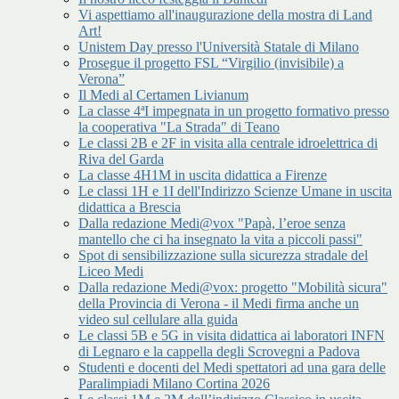
Vi aspettiamo all'inaugurazione della mostra di Land
Art!
Unistem Day presso l'Università Statale di Milano
Prosegue il progetto FSL “Virgilio (invisibile) a
Verona”
Il Medi al Certamen Livianum
La classe 4ªI impegnata in un progetto formativo presso
la cooperativa "La Strada" di Teano
Le classi 2B e 2F in visita alla centrale idroelettrica di
Riva del Garda
La classe 4H1M in uscita didattica a Firenze
Le classi 1H e 1I dell'Indirizzo Scienze Umane in uscita
didattica a Brescia
Dalla redazione Medi@vox "Papà, l’eroe senza
mantello che ci ha insegnato la vita a piccoli passi"
Spot di sensibilizzazione sulla sicurezza stradale del
Liceo Medi
Dalla redazione Medi@vox: progetto "Mobilità sicura"
della Provincia di Verona - il Medi firma anche un
video sul cellulare alla guida
Le classi 5B e 5G in visita didattica ai laboratori INFN
di Legnaro e la cappella degli Scrovegni a Padova
Studenti e docenti del Medi spettatori ad una gara delle
Paralimpiadi Milano Cortina 2026