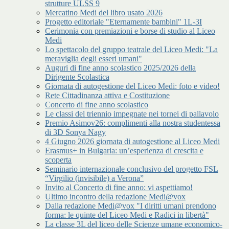
strutture ULSS 9
Mercatino Medi del libro usato 2026
Progetto editoriale "Eternamente bambini" 1L-3I
Cerimonia con premiazioni e borse di studio al Liceo
Medi
Lo spettacolo del gruppo teatrale del Liceo Medi: "La
meraviglia degli esseri umani"
Auguri di fine anno scolastico 2025/2026 della
Dirigente Scolastica
Giornata di autogestione del Liceo Medi: foto e video!
Rete Cittadinanza attiva e Costituzione
Concerto di fine anno scolastico
Le classi del triennio impegnate nei tornei di pallavolo
Premio Asimov26: complimenti alla nostra studentessa
di 3D Sonya Nagy
4 Giugno 2026 giornata di autogestione al Liceo Medi
Erasmus+ in Bulgaria: un’esperienza di crescita e
scoperta
Seminario internazionale conclusivo del progetto FSL
“Virgilio (invisibile) a Verona”
Invito al Concerto di fine anno: vi aspettiamo!
Ultimo incontro della redazione Medi@vox
Dalla redazione Medi@vox "I diritti umani prendono
forma: le quinte del Liceo Medi e Radici in libertà"
La classe 3L del liceo delle Scienze umane economico-