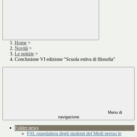
Home
>
Novità
>
Le notizie
>
Conclusione VI edizione "Scuola estiva di filosofia"
Menu di
navigazione
Folder news
FSL ospedaliera degli studenti del Medi presso le