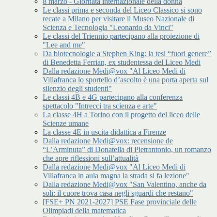
8 marzo - Giornata internazionale della donna
Le classi prima e seconda del Liceo Classico si sono
recate a Milano per visitare il Museo Nazionale di
Scienza e Tecnologia "Leonardo da Vinci"
Le classi del Triennio partecipano alla proiezione di
"Lee and me"
Da biotecnologie a Stephen King: la tesi “fuori genere”
di Benedetta Ferrian, ex studentessa del Liceo Medi
Dalla redazione Medi@vox "Al Liceo Medi di
Villafranca lo sportello d’ascolto è una porta aperta sul
silenzio degli studenti"
Le classi 4B e 4G partecipano alla conferenza
spettacolo "Intrecci tra scienza e arte"
La classe 4H a Torino con il progetto del liceo delle
Scienze umane
La classe 4E in uscita didattica a Firenze
Dalla redazione Medi@vox: recensione de
“L’Arminuta” di Donatella di Pietrantonio, un romanzo
che apre riflessioni sull’attualità
Dalla redazione Medi@vox "Al Liceo Medi di
Villafranca in aula magna la strada si fa lezione"
Dalla redazione Medi@vox "San Valentino, anche da
soli: il cuore trova casa negli sguardi che restano"
[FSE+ PN 2021-2027] PSE Fase provinciale delle
Olimpiadi della matematica