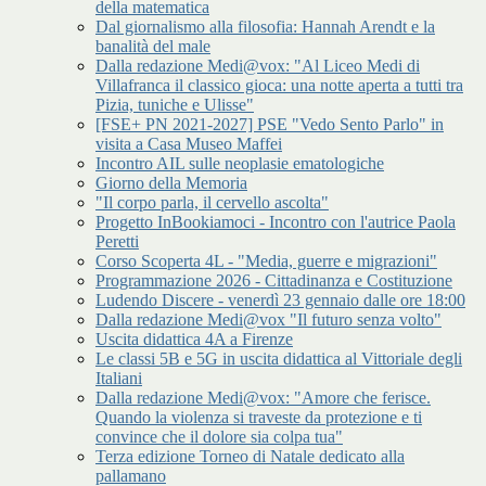
della matematica
Dal giornalismo alla filosofia: Hannah Arendt e la
banalità del male
Dalla redazione Medi@vox: "Al Liceo Medi di
Villafranca il classico gioca: una notte aperta a tutti tra
Pizia, tuniche e Ulisse"
[FSE+ PN 2021-2027] PSE "Vedo Sento Parlo" in
visita a Casa Museo Maffei
Incontro AIL sulle neoplasie ematologiche
Giorno della Memoria
"Il corpo parla, il cervello ascolta"
Progetto InBookiamoci - Incontro con l'autrice Paola
Peretti
Corso Scoperta 4L - "Media, guerre e migrazioni"
Programmazione 2026 - Cittadinanza e Costituzione
Ludendo Discere - venerdì 23 gennaio dalle ore 18:00
Dalla redazione Medi@vox "Il futuro senza volto"
Uscita didattica 4A a Firenze
Le classi 5B e 5G in uscita didattica al Vittoriale degli
Italiani
Dalla redazione Medi@vox: "Amore che ferisce.
Quando la violenza si traveste da protezione e ti
convince che il dolore sia colpa tua"
Terza edizione Torneo di Natale dedicato alla
pallamano