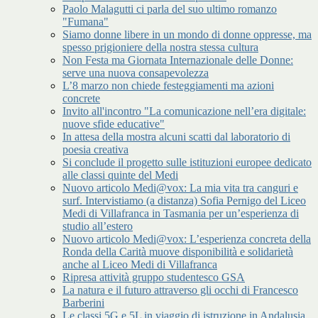
Paolo Malagutti ci parla del suo ultimo romanzo
"Fumana"
Siamo donne libere in un mondo di donne oppresse, ma
spesso prigioniere della nostra stessa cultura
Non Festa ma Giornata Internazionale delle Donne:
serve una nuova consapevolezza
L’8 marzo non chiede festeggiamenti ma azioni
concrete
Invito all'incontro "La comunicazione nell’era digitale:
nuove sfide educative"
In attesa della mostra alcuni scatti dal laboratorio di
poesia creativa
Si conclude il progetto sulle istituzioni europee dedicato
alle classi quinte del Medi
Nuovo articolo Medi@vox: La mia vita tra canguri e
surf. Intervistiamo (a distanza) Sofia Pernigo del Liceo
Medi di Villafranca in Tasmania per un’esperienza di
studio all’estero
Nuovo articolo Medi@vox: L’esperienza concreta della
Ronda della Carità muove disponibilità e solidarietà
anche al Liceo Medi di Villafranca
Ripresa attività gruppo studentesco GSA
La natura e il futuro attraverso gli occhi di Francesco
Barberini
Le classi 5G e 5L in viaggio di istruzione in Andalusia