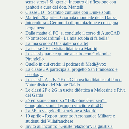
senza stress? Sì, grazie. Incontro di riflessione con
genitori a cura del dott. Mantelli
Classe 3D - Scambio culturale con Dinkelsbühl
Martedì 29 aprile - Giornata mondiale della Danza
Intercultura - Cerimonia di premiazione e consegna
pergamene
Dalla matita al PC: si conclude il corso di AutoCAD
"Nontiscordardimé - La mia scuola si fa bella"
La mia scuola? Una galleria d'arte!
La classe 5F in visita didattica a Madrid
Le classi quarte e quinte a teatro con Goldoni e
Pirandello
Quello in cui credo: il podcast di Medi@vox
La classe 3A partecipa al progetto San Francesco e
l'ecologia
Le classi 2A, 2B, 2F e 2G in uscita didattica al Parco
Naturalistico del Monte Baldo
Le classi 2F e 2G in uscita didattica a Malcesine e Riva
del Garda
2^ edizione concorso "Talk ohne Grenzen" -
Congratulazioni al gruppo vincitore di 4D!
La 5F in viaggio di istruzione a Madrid
10 aprile - Report incontro Aeronautica Militare e
studenti del Villafranchese
Invito all'incontro "Giuste relazioni”, la giustizia