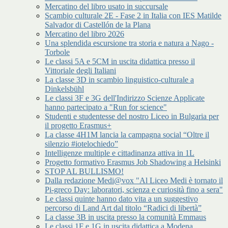
Mercatino del libro usato in succursale
Scambio culturale 2E - Fase 2 in Italia con IES Matilde
Salvador di Castellón de la Plana
Mercatino del libro 2026
Una splendida escursione tra storia e natura a Nago -
Torbole
Le classi 5A e 5CM in uscita didattica presso il
Vittoriale degli Italiani
La classe 3D in scambio linguistico-culturale a
Dinkelsbühl
Le classi 3F e 3G dell'Indirizzo Scienze Applicate
hanno partecipato a "Run for science"
Studenti e studentesse del nostro Liceo in Bulgaria per
il progetto Erasmus+
La classe 4H1M lancia la campagna social “Oltre il
silenzio #iotelochiedo”
Intelligenze multiple e cittadinanza attiva in 1L
Progetto formativo Erasmus Job Shadowing a Helsinki
STOP AL BULLISMO!
Dalla redazione Medi@vox "Al Liceo Medi è tornato il
Pi-greco Day: laboratori, scienza e curiosità fino a sera"
Le classi quinte hanno dato vita a un suggestivo
percorso di Land Art dal titolo “Radici di libertà”
La classe 3B in uscita presso la comunità Emmaus
Le classi 1F e 1G in uscita didattica a Modena