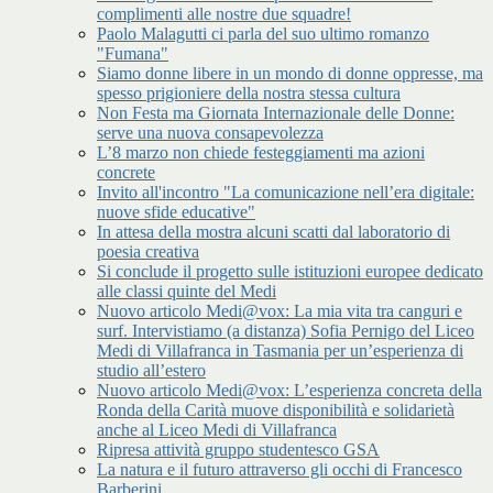
complimenti alle nostre due squadre!
Paolo Malagutti ci parla del suo ultimo romanzo
"Fumana"
Siamo donne libere in un mondo di donne oppresse, ma
spesso prigioniere della nostra stessa cultura
Non Festa ma Giornata Internazionale delle Donne:
serve una nuova consapevolezza
L’8 marzo non chiede festeggiamenti ma azioni
concrete
Invito all'incontro "La comunicazione nell’era digitale:
nuove sfide educative"
In attesa della mostra alcuni scatti dal laboratorio di
poesia creativa
Si conclude il progetto sulle istituzioni europee dedicato
alle classi quinte del Medi
Nuovo articolo Medi@vox: La mia vita tra canguri e
surf. Intervistiamo (a distanza) Sofia Pernigo del Liceo
Medi di Villafranca in Tasmania per un’esperienza di
studio all’estero
Nuovo articolo Medi@vox: L’esperienza concreta della
Ronda della Carità muove disponibilità e solidarietà
anche al Liceo Medi di Villafranca
Ripresa attività gruppo studentesco GSA
La natura e il futuro attraverso gli occhi di Francesco
Barberini