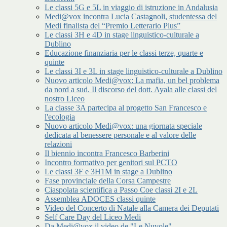
Le classi 5G e 5L in viaggio di istruzione in Andalusia
Medi@vox incontra Lucia Castagnoli, studentessa del
Medi finalista del “Premio Letterario Plus”
Le classi 3H e 4D in stage linguistico-culturale a
Dublino
Educazione finanziaria per le classi terze, quarte e
quinte
Le classi 3I e 3L in stage linguistico-culturale a Dublino
Nuovo articolo Medi@vox: La mafia, un bel problema
da nord a sud. Il discorso del dott. Ayala alle classi del
nostro Liceo
La classe 3A partecipa al progetto San Francesco e
l'ecologia
Nuovo articolo Medi@vox: una giornata speciale
dedicata al benessere personale e al valore delle
relazioni
Il biennio incontra Francesco Barberini
Incontro formativo per genitori sul PCTO
Le classi 3F e 3H1M in stage a Dublino
Fase provinciale della Corsa Campestre
Ciaspolata scientifica a Passo Coe classi 2I e 2L
Assemblea ADOCES classi quinte
Video del Concerto di Natale alla Camera dei Deputati
Self Care Day del Liceo Medi
Da Medi@vox il video de "Le Nuvole"