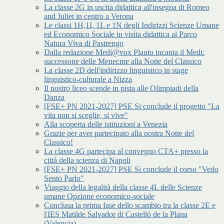
La classe 2G in uscita didattica all'insegna di Romeo
and Juliet in centro a Verona
Le classi 1H,1I, 1L e 1N degli Indirizzi Scienze Umane
ed Economico Sociale in visita didattica al Parco
Natura Viva di Pastrengo
Dalla redazione Medi@vox Plauto incanta il Medi:
successone delle Menecme alla Notte del Classico
La classe 2D dell'indirizzo linguistico in stage
linguistico-culturale a Nizza
Il nostro liceo scende in pista alle Olimpiadi della
Danza
[FSE+ PN 2021-2027] PSE Si conclude il progetto "La
vita non si sceglie, si vive"
Alla scoperta delle istituzioni a Venezia
Grazie per aver partecipato alla nostra Notte del
Classico!
La classe 4G partecipa al convegno CTA+ presso la
città della scienza di Napoli
[FSE+ PN 2021-2027] PSE Si conclude il corso "Vedo
Sento Parlo"
Viaggio della legalità della classe 4L delle Scienze
umane Opzione economico-sociale
Conclusa la prima fase dello scambio tra la classe 2E e
l'IES Matilde Salvador di Castelló de la Plana
(Valencia)