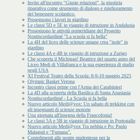
Invito all'incontro "Giuste relazioni”, la giustizia
riparativa come strumento di dialogo e miglioramento
del benessere scolastico.
Proseguono i lavori in giardino
Le classi 5D e 5E in viaggio di istruzione in Andalusia
Proseguono le attività pomeridiane del Progetto
Nontiscordardimé "La scuola si fa bella"
La 4H del liceo delle scienze umane crea "isole" in
giardino
Le classi 4A e 4B in viaggio di istruzione a Zurigo
Che scoperta il Michigan! Beatrice del quarto anno del
Liceo Medi di Villafranca e la sua esperienza di studio
negli USA
XI Festival Teatro della Scuola: 8-9-10 maggio 2025
Olympic Basket Verona
Incontro classi prime con l'Arma dei Carabinieri
La 4D alla scoperta della Basilica di Santa Anastasia
Nontiscordardimé - La Scuola si fa bella
Nuovo articolo Medi@vox: Un sabato di trekking con
gli insegnanti di scienze motorie
Una giornata all'insegna della Francofonia!
Le classi 5A e 5B in viaggio di istruzione in Portogallo
Nuovo articolo Medi@vox Tra nebbia e Po: Paolo
Malaguti e “Fumana”.
Complimenti alle nostre studentesse per la