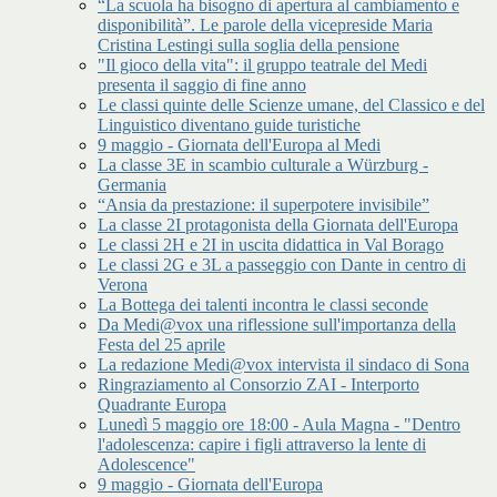
“La scuola ha bisogno di apertura al cambiamento e
disponibilità”. Le parole della vicepreside Maria
Cristina Lestingi sulla soglia della pensione
"Il gioco della vita": il gruppo teatrale del Medi
presenta il saggio di fine anno
Le classi quinte delle Scienze umane, del Classico e del
Linguistico diventano guide turistiche
9 maggio - Giornata dell'Europa al Medi
La classe 3E in scambio culturale a Würzburg -
Germania
“Ansia da prestazione: il superpotere invisibile”
La classe 2I protagonista della Giornata dell'Europa
Le classi 2H e 2I in uscita didattica in Val Borago
Le classi 2G e 3L a passeggio con Dante in centro di
Verona
La Bottega dei talenti incontra le classi seconde
Da Medi@vox una riflessione sull'importanza della
Festa del 25 aprile
La redazione Medi@vox intervista il sindaco di Sona
Ringraziamento al Consorzio ZAI - Interporto
Quadrante Europa
Lunedì 5 maggio ore 18:00 - Aula Magna - "Dentro
l'adolescenza: capire i figli attraverso la lente di
Adolescence"
9 maggio - Giornata dell'Europa