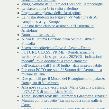
Viaggio-studio della Rete dei Licei per l’Archeologia
La classe quinta G in visita a Berlino
Progetto accoglienza delle classi prime
La nostra studentessa Nguyen Vy Valentina di 5G
campionessa agli Europei
Il nostro liceo classico assiste alla "Lisistrata" di
Aristofane
Buon anno scolastico!
Al via la Settima Edizione della Scuola Estiva di
Filosofia
Scavo archeologico a Povo S. Agata - Trento
FUTURE CLASSI PRIME - Regolarizzazione
iscrizione alla classe prima a.s. 2025/26 - indicazioni
modalità invio documenti a completamento
dell'iscrizione dall'1 al 10 luglio - data improrogabile
Percorso PCTO presso il 3º Stormo dell'Aeronautica
militare italiana
Due pannelli per il Museo del Risorgimento di palazzo
Bottagisio di Villafranca
Alla nostra storica vicepreside, Maria Cristina Lestingi,
il GRAZIE di tutto il Liceo Medi!
Tornei sportivi scolastici "Memorial Gianmaria Tinazzi"
Murales con il progetto "La mia scuola come galleria
d'arte"