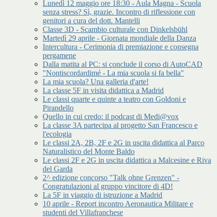
Lunedì 12 maggio ore 18:30 - Aula Magna - Scuola
senza stress? Sì, grazie. Incontro di riflessione con
genitori a cura del dott. Mantelli
Classe 3D - Scambio culturale con Dinkelsbühl
Martedì 29 aprile - Giornata mondiale della Danza
Intercultura - Cerimonia di premiazione e consegna
pergamene
Dalla matita al PC: si conclude il corso di AutoCAD
"Nontiscordardimé - La mia scuola si fa bella"
La mia scuola? Una galleria d'arte!
La classe 5F in visita didattica a Madrid
Le classi quarte e quinte a teatro con Goldoni e
Pirandello
Quello in cui credo: il podcast di Medi@vox
La classe 3A partecipa al progetto San Francesco e
l'ecologia
Le classi 2A, 2B, 2F e 2G in uscita didattica al Parco
Naturalistico del Monte Baldo
Le classi 2F e 2G in uscita didattica a Malcesine e Riva
del Garda
2^ edizione concorso "Talk ohne Grenzen" -
Congratulazioni al gruppo vincitore di 4D!
La 5F in viaggio di istruzione a Madrid
10 aprile - Report incontro Aeronautica Militare e
studenti del Villafranchese