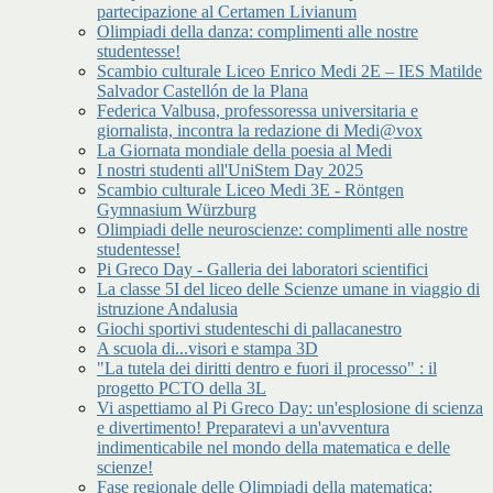
partecipazione al Certamen Livianum
Olimpiadi della danza: complimenti alle nostre
studentesse!
Scambio culturale Liceo Enrico Medi 2E – IES Matilde
Salvador Castellón de la Plana
Federica Valbusa, professoressa universitaria e
giornalista, incontra la redazione di Medi@vox
La Giornata mondiale della poesia al Medi
I nostri studenti all'UniStem Day 2025
Scambio culturale Liceo Medi 3E - Röntgen
Gymnasium Würzburg
Olimpiadi delle neuroscienze: complimenti alle nostre
studentesse!
Pi Greco Day - Galleria dei laboratori scientifici
La classe 5I del liceo delle Scienze umane in viaggio di
istruzione Andalusia
Giochi sportivi studenteschi di pallacanestro
A scuola di...visori e stampa 3D
"La tutela dei diritti dentro e fuori il processo" : il
progetto PCTO della 3L
Vi aspettiamo al Pi Greco Day: un'esplosione di scienza
e divertimento! Preparatevi a un'avventura
indimenticabile nel mondo della matematica e delle
scienze!
Fase regionale delle Olimpiadi della matematica: