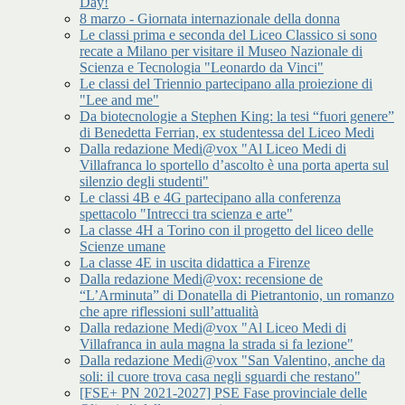
Day!
8 marzo - Giornata internazionale della donna
Le classi prima e seconda del Liceo Classico si sono
recate a Milano per visitare il Museo Nazionale di
Scienza e Tecnologia "Leonardo da Vinci"
Le classi del Triennio partecipano alla proiezione di
"Lee and me"
Da biotecnologie a Stephen King: la tesi “fuori genere”
di Benedetta Ferrian, ex studentessa del Liceo Medi
Dalla redazione Medi@vox "Al Liceo Medi di
Villafranca lo sportello d’ascolto è una porta aperta sul
silenzio degli studenti"
Le classi 4B e 4G partecipano alla conferenza
spettacolo "Intrecci tra scienza e arte"
La classe 4H a Torino con il progetto del liceo delle
Scienze umane
La classe 4E in uscita didattica a Firenze
Dalla redazione Medi@vox: recensione de
“L’Arminuta” di Donatella di Pietrantonio, un romanzo
che apre riflessioni sull’attualità
Dalla redazione Medi@vox "Al Liceo Medi di
Villafranca in aula magna la strada si fa lezione"
Dalla redazione Medi@vox "San Valentino, anche da
soli: il cuore trova casa negli sguardi che restano"
[FSE+ PN 2021-2027] PSE Fase provinciale delle