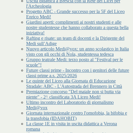
Uscita didattica a Brescia con la Rete dei Licei per
l'Archeologia
Progetto ABC - Grande successo per la 5F del Liceo
Enrico Medi!
Giardini aperti: complimenti ai nostri studenti e alle
nostre studentesse che hanno collaborato a questa bella
iniziativa!
Rafting e risate: un team di docenti e la Dirigente del
Medi sull’Adige
Nuovo articolo Medi@vox: un anno scolastico in Italia
visto con gli occhi di Nola, studentessa tedesca
Gruppo teatrale Medi: terzo posto al "Festival per le
scuole"!
Future classi prime - Incontro con i genitori delle future
classi prime a.s. 2025/2026
Le quinte del Liceo alla Giornata di Educazione
Stradale: ABC - L'Autostrada del Brennero in Città
Premiazione concorso "Del maiale non si butta via
niente" - 2^ classificata 3A Liceo Medi!
Ultimo incontro del Laboratorio di giornalismo
Medi@vox
Giornata internazionale contro l'omofobia, la bifobia e
la transfobia (IDAHOBIT)
La classe 1E in visita in uscita didattica a Verona
romana