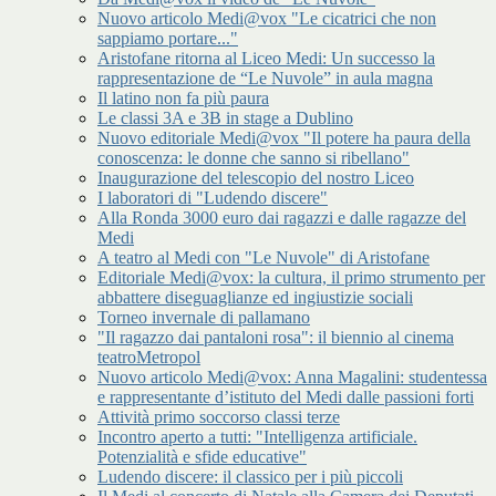
Nuovo articolo Medi@vox "Le cicatrici che non
sappiamo portare..."
Aristofane ritorna al Liceo Medi: Un successo la
rappresentazione de “Le Nuvole” in aula magna
Il latino non fa più paura
Le classi 3A e 3B in stage a Dublino
Nuovo editoriale Medi@vox "Il potere ha paura della
conoscenza: le donne che sanno si ribellano"
Inaugurazione del telescopio del nostro Liceo
I laboratori di "Ludendo discere"
Alla Ronda 3000 euro dai ragazzi e dalle ragazze del
Medi
A teatro al Medi con "Le Nuvole" di Aristofane
Editoriale Medi@vox: la cultura, il primo strumento per
abbattere diseguaglianze ed ingiustizie sociali
Torneo invernale di pallamano
"Il ragazzo dai pantaloni rosa": il biennio al cinema
teatroMetropol
Nuovo articolo Medi@vox: Anna Magalini: studentessa
e rappresentante d’istituto del Medi dalle passioni forti
Attività primo soccorso classi terze
Incontro aperto a tutti: "Intelligenza artificiale.
Potenzialità e sfide educative"
Ludendo discere: il classico per i più piccoli