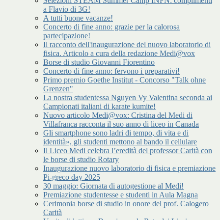
Selezioni STEAM Summer Camp INFN: complimenti
a Flavio di 3G!
A tutti buone vacanze!
Concerto di fine anno: grazie per la calorosa
partecipazione!
Il racconto dell'inaugurazione del nuovo laboratorio di
fisica. Articolo a cura della redazione Medi@vox
Borse di studio Giovanni Fiorentino
Concerto di fine anno: fervono i preparativi!
Primo premio Goethe Institut - Concorso "Talk ohne
Grenzen"
La nostra studentessa Nguyen Vy Valentina seconda ai
Campionati italiani di karate kumite!
Nuovo articolo Medi@vox: Cristina del Medi di
Villafranca racconta il suo anno di liceo in Canada
Gli smartphone sono ladri di tempo, di vita e di
identità», gli studenti mettono al bando il cellulare
Il Liceo Medi celebra l’eredità del professor Carità con
le borse di studio Rotary
Inaugurazione nuovo laboratorio di fisica e premiazione
Pi-greco day 2025
30 maggio: Giornata di autogestione al Medi!
Premiazione studentesse e studenti in Aula Magna
Cerimonia borse di studio in onore del prof. Calogero
Carità