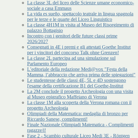
La classe 3L del liceo delle Scienze umane economico-
sociale a casa Emmaus
La vida es sueño, spettacolo teatrale in lingua spagnola
per le terze e le quarte del Liceo Linguistico
La classe 4H1M in visita al Museo del Risorgimento di
palazzo Bottagisio
Incontro con i genitori delle future classi prime
2026/2027
Consegnati in 4E i premi e gli attestati Goethe Institut
per i vincitori del concorso Talk ohne Grenzen!
La classe 2L partecipa ad una simulazione sul
Parlamento Europeo
L’editoriale della redazione Medi@vox "Festa della
Mamma, l’abbraccio che arriva prima delle spiegazioni"
Le studentesse delle classi 4E, 5L e 4D sostengono
l'esame della certificazione B1 del Goethe-Institut
La 2M conclude il progetto Archeologia con una visita
al Museo epigrafico Maffeiano di Verona
La classe 1M alla scoperta della Verona romana con il
progetto Archeologia
Olimpiadi della Matematica: medaglia di bronzo per
Riccardo Sanese, complimenti!
Finale Nazionale Olimpiadi Matematica - Complimenti
ragazze/i!
Fase 2 - Scambio culturale Liceo Medi 3E - Röntgen