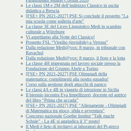
Paralimpiadi Milano Cortina 2026
Le classi 1M e 2M dell’indirizzo Classico in uscita
didattica a Brescia
[FSE+ PN 2021-2027] PSE Si conclude il progetto "La
mia scuola come galleria d'arte"
La classe 3E del Liceo Linguistico Medi in scambio
culturale a Würzburg
Vi aspettiamo alla Notte del Classico!
Progetto FSL “Virgilio (invisibile) a Verona”
Dalla redazione Medi@vox: 8 marzo, in tribunale con
Ravachol
Dalla redazione Medi@vox: 8 marzo, il fiore e la lotta
La classe 4H impegnata nel lavoro sociale presso la
Fondazione del Gruppo Abele a Torino
[FSE+ PN 2021-2027] PSE Olimpiadi della
matematica: complimenti alla nostra squadra!
Corso sulla gestione degli attacchi di panico
Le classi 4A e 4B in viaggio di istruzione in Sicilia
Il biennio incontra Eva Impellizzeri, docente ed autrice
del libro “Prima che accada”
[FSE+ PN 2021-2027] PSE "Allenamente - Olimpiadi
di Matematica tra gioco, sfida e avventura"
Concorso nazionale Goethe Institut "Talk macht
Schule" - La 4E si aggiudica il 3° posto!
Il Medi è lieto di invitarvi ai laboratori del Pi-greco