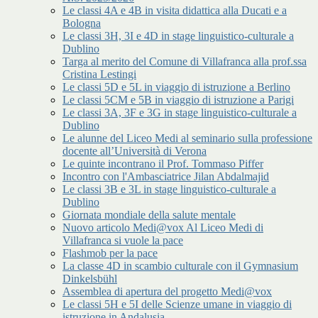
Le classi 4A e 4B in visita didattica alla Ducati e a
Bologna
Le classi 3H, 3I e 4D in stage linguistico-culturale a
Dublino
Targa al merito del Comune di Villafranca alla prof.ssa
Cristina Lestingi
Le classi 5D e 5L in viaggio di istruzione a Berlino
Le classi 5CM e 5B in viaggio di istruzione a Parigi
Le classi 3A, 3F e 3G in stage linguistico-culturale a
Dublino
Le alunne del Liceo Medi al seminario sulla professione
docente all’Università di Verona
Le quinte incontrano il Prof. Tommaso Piffer
Incontro con l'Ambasciatrice Jilan Abdalmajid
Le classi 3B e 3L in stage linguistico-culturale a
Dublino
Giornata mondiale della salute mentale
Nuovo articolo Medi@vox Al Liceo Medi di
Villafranca si vuole la pace
Flashmob per la pace
La classe 4D in scambio culturale con il Gymnasium
Dinkelsbühl
Assemblea di apertura del progetto Medi@vox
Le classi 5H e 5I delle Scienze umane in viaggio di
istruzione in Andalusia