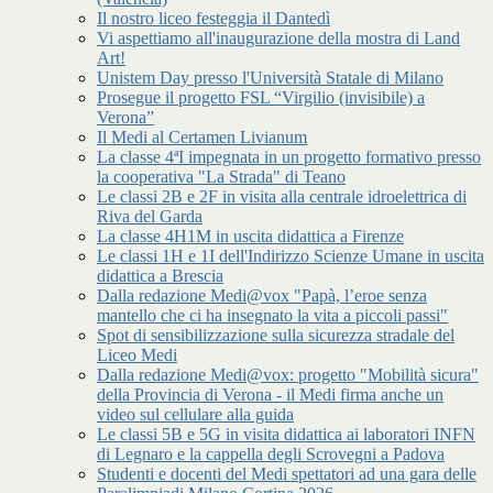
Il nostro liceo festeggia il Dantedì
Vi aspettiamo all'inaugurazione della mostra di Land
Art!
Unistem Day presso l'Università Statale di Milano
Prosegue il progetto FSL “Virgilio (invisibile) a
Verona”
Il Medi al Certamen Livianum
La classe 4ªI impegnata in un progetto formativo presso
la cooperativa "La Strada" di Teano
Le classi 2B e 2F in visita alla centrale idroelettrica di
Riva del Garda
La classe 4H1M in uscita didattica a Firenze
Le classi 1H e 1I dell'Indirizzo Scienze Umane in uscita
didattica a Brescia
Dalla redazione Medi@vox "Papà, l’eroe senza
mantello che ci ha insegnato la vita a piccoli passi"
Spot di sensibilizzazione sulla sicurezza stradale del
Liceo Medi
Dalla redazione Medi@vox: progetto "Mobilità sicura"
della Provincia di Verona - il Medi firma anche un
video sul cellulare alla guida
Le classi 5B e 5G in visita didattica ai laboratori INFN
di Legnaro e la cappella degli Scrovegni a Padova
Studenti e docenti del Medi spettatori ad una gara delle