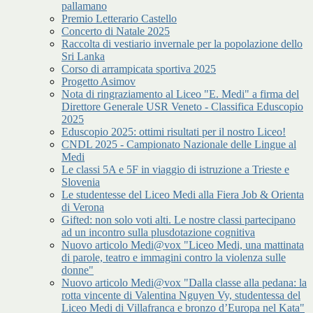
pallamano
Premio Letterario Castello
Concerto di Natale 2025
Raccolta di vestiario invernale per la popolazione dello
Sri Lanka
Corso di arrampicata sportiva 2025
Progetto Asimov
Nota di ringraziamento al Liceo "E. Medi" a firma del
Direttore Generale USR Veneto - Classifica Eduscopio
2025
Eduscopio 2025: ottimi risultati per il nostro Liceo!
CNDL 2025 - Campionato Nazionale delle Lingue al
Medi
Le classi 5A e 5F in viaggio di istruzione a Trieste e
Slovenia
Le studentesse del Liceo Medi alla Fiera Job & Orienta
di Verona
Gifted: non solo voti alti. Le nostre classi partecipano
ad un incontro sulla plusdotazione cognitiva
Nuovo articolo Medi@vox "Liceo Medi, una mattinata
di parole, teatro e immagini contro la violenza sulle
donne"
Nuovo articolo Medi@vox "Dalla classe alla pedana: la
rotta vincente di Valentina Nguyen Vy, studentessa del
Liceo Medi di Villafranca e bronzo d’Europa nel Kata"