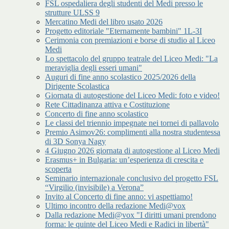
FSL ospedaliera degli studenti del Medi presso le
strutture ULSS 9
Mercatino Medi del libro usato 2026
Progetto editoriale "Eternamente bambini" 1L-3I
Cerimonia con premiazioni e borse di studio al Liceo
Medi
Lo spettacolo del gruppo teatrale del Liceo Medi: "La
meraviglia degli esseri umani"
Auguri di fine anno scolastico 2025/2026 della
Dirigente Scolastica
Giornata di autogestione del Liceo Medi: foto e video!
Rete Cittadinanza attiva e Costituzione
Concerto di fine anno scolastico
Le classi del triennio impegnate nei tornei di pallavolo
Premio Asimov26: complimenti alla nostra studentessa
di 3D Sonya Nagy
4 Giugno 2026 giornata di autogestione al Liceo Medi
Erasmus+ in Bulgaria: un’esperienza di crescita e
scoperta
Seminario internazionale conclusivo del progetto FSL
“Virgilio (invisibile) a Verona”
Invito al Concerto di fine anno: vi aspettiamo!
Ultimo incontro della redazione Medi@vox
Dalla redazione Medi@vox "I diritti umani prendono
forma: le quinte del Liceo Medi e Radici in libertà"