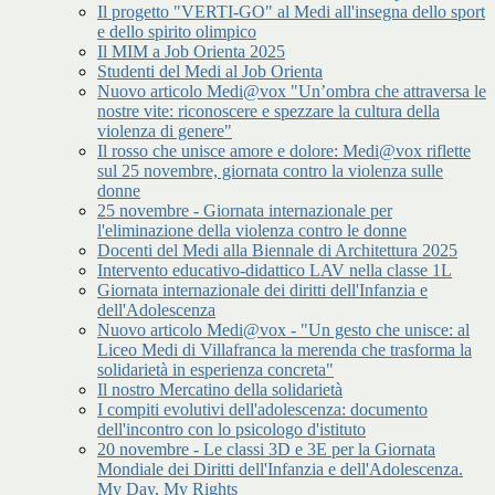
Il progetto "VERTI-GO" al Medi all'insegna dello sport
e dello spirito olimpico
Il MIM a Job Orienta 2025
Studenti del Medi al Job Orienta
Nuovo articolo Medi@vox "Un’ombra che attraversa le
nostre vite: riconoscere e spezzare la cultura della
violenza di genere"
Il rosso che unisce amore e dolore: Medi@vox riflette
sul 25 novembre, giornata contro la violenza sulle
donne
25 novembre - Giornata internazionale per
l'eliminazione della violenza contro le donne
Docenti del Medi alla Biennale di Architettura 2025
Intervento educativo-didattico LAV nella classe 1L
Giornata internazionale dei diritti dell'Infanzia e
dell'Adolescenza
Nuovo articolo Medi@vox - "Un gesto che unisce: al
Liceo Medi di Villafranca la merenda che trasforma la
solidarietà in esperienza concreta"
Il nostro Mercatino della solidarietà
I compiti evolutivi dell'adolescenza: documento
dell'incontro con lo psicologo d'istituto
20 novembre - Le classi 3D e 3E per la Giornata
Mondiale dei Diritti dell'Infanzia e dell'Adolescenza.
My Day, My Rights