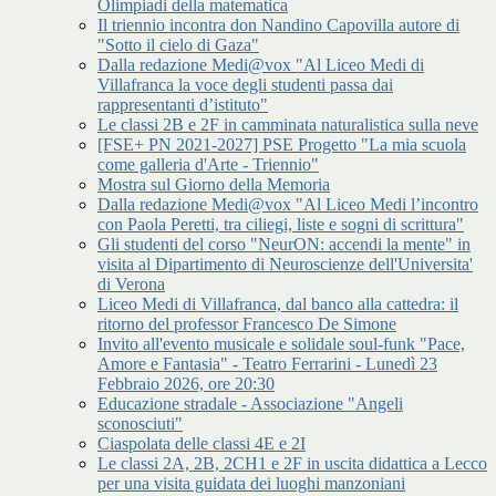
Olimpiadi della matematica
Il triennio incontra don Nandino Capovilla autore di
"Sotto il cielo di Gaza"
Dalla redazione Medi@vox "Al Liceo Medi di
Villafranca la voce degli studenti passa dai
rappresentanti d’istituto"
Le classi 2B e 2F in camminata naturalistica sulla neve
[FSE+ PN 2021-2027] PSE Progetto "La mia scuola
come galleria d'Arte - Triennio"
Mostra sul Giorno della Memoria
Dalla redazione Medi@vox "Al Liceo Medi l’incontro
con Paola Peretti, tra ciliegi, liste e sogni di scrittura"
Gli studenti del corso "NeurON: accendi la mente" in
visita al Dipartimento di Neuroscienze dell'Universita'
di Verona
Liceo Medi di Villafranca, dal banco alla cattedra: il
ritorno del professor Francesco De Simone
Invito all'evento musicale e solidale soul-funk "Pace,
Amore e Fantasia" - Teatro Ferrarini - Lunedì 23
Febbraio 2026, ore 20:30
Educazione stradale - Associazione "Angeli
sconosciuti"
Ciaspolata delle classi 4E e 2I
Le classi 2A, 2B, 2CH1 e 2F in uscita didattica a Lecco
per una visita guidata dei luoghi manzoniani