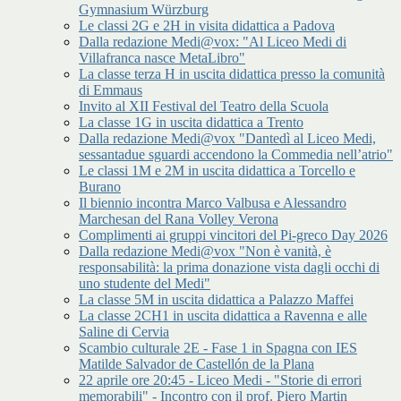
Gymnasium Würzburg
Le classi 2G e 2H in visita didattica a Padova
Dalla redazione Medi@vox: "Al Liceo Medi di
Villafranca nasce MetaLibro"
La classe terza H in uscita didattica presso la comunità
di Emmaus
Invito al XII Festival del Teatro della Scuola
La classe 1G in uscita didattica a Trento
Dalla redazione Medi@vox "Dantedì al Liceo Medi,
sessantadue sguardi accendono la Commedia nell’atrio"
Le classi 1M e 2M in uscita didattica a Torcello e
Burano
Il biennio incontra Marco Valbusa e Alessandro
Marchesan del Rana Volley Verona
Complimenti ai gruppi vincitori del Pi-greco Day 2026
Dalla redazione Medi@vox "Non è vanità, è
responsabilità: la prima donazione vista dagli occhi di
uno studente del Medi"
La classe 5M in uscita didattica a Palazzo Maffei
La classe 2CH1 in uscita didattica a Ravenna e alle
Saline di Cervia
Scambio culturale 2E - Fase 1 in Spagna con IES
Matilde Salvador de Castellón de la Plana
22 aprile ore 20:45 - Liceo Medi - "Storie di errori
memorabili" - Incontro con il prof. Piero Martin