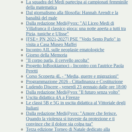
La squadra del Medi partecipa ai campionati femminile
della matematica
Dal giornalismo alla filosofia: Hannah Arendt e la
banalità del male
Dalla redazione Medi@vox: "Al Liceo Medi di
Villafranca il classico gioca: una notte aperta a tutti tra
Pizia, tuniche e Ulisse"
[FSE+ PN 2021-2027] PSE "Vedo Sento Parlo" in
visita a Casa Museo Maffei
Incontro AIL sulle neoplasie ematologiche
Giorno della Memoria
"Il corpo parla, il cervello ascolta"
Progetto InBookiamoci - Incontro con l'autrice Paola
Peretti
Corso Scoperta 4L - "Media, guerre e migrazioni"
Programmazione 2026 - Cittadinanza e Costituzione
Ludendo Discere - venerdì 23 gennaio dalle ore 18:00
Dalla redazione Medi@vox "Il futuro senza volto"
Uscita didattica 4A a Firenze
Le classi 5B e 5G in uscita didattica al Vittoriale degli
Italiani
Dalla redazione Medi@vox: "Amore che ferisce.
Quando la violenza si traveste da protezione e ti
convince che il dolore sia colpa tua"
Terza edizione Torneo di Natale dedicato alla