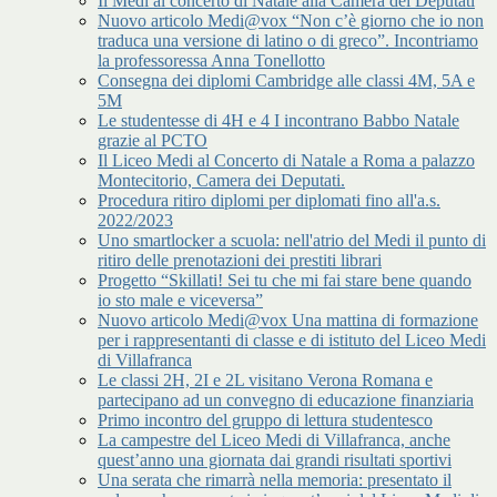
Il Medi al concerto di Natale alla Camera dei Deputati
Nuovo articolo Medi@vox “Non c’è giorno che io non
traduca una versione di latino o di greco”. Incontriamo
la professoressa Anna Tonellotto
Consegna dei diplomi Cambridge alle classi 4M, 5A e
5M
Le studentesse di 4H e 4 I incontrano Babbo Natale
grazie al PCTO
Il Liceo Medi al Concerto di Natale a Roma a palazzo
Montecitorio, Camera dei Deputati.
Procedura ritiro diplomi per diplomati fino all'a.s.
2022/2023
Uno smartlocker a scuola: nell'atrio del Medi il punto di
ritiro delle prenotazioni dei prestiti librari
Progetto “Skillati! Sei tu che mi fai stare bene quando
io sto male e viceversa”
Nuovo articolo Medi@vox Una mattina di formazione
per i rappresentanti di classe e di istituto del Liceo Medi
di Villafranca
Le classi 2H, 2I e 2L visitano Verona Romana e
partecipano ad un convegno di educazione finanziaria
Primo incontro del gruppo di lettura studentesco
La campestre del Liceo Medi di Villafranca, anche
quest’anno una giornata dai grandi risultati sportivi
Una serata che rimarrà nella memoria: presentato il