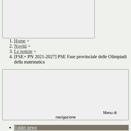
Home
>
Novità
>
Le notizie
>
[FSE+ PN 2021-2027] PSE Fase provinciale delle Olimpiadi
della matematica
Menu di
navigazione
Folder news