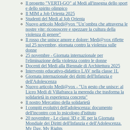
Il progetto "VERTI-GO" al Medi all'insegna dello sport
e dello spirito olimpico
Il MIM a Job Orienta 2025
Studenti del Medi al Job Orienta
Nuovo articolo Medi@vox "Un’ombra che attraversa le
nostre vite: riconoscere e spezzare la cultura della
violenza di genere"
Il rosso che unisce amore e dolore: Medi@vox riflette
sul 25 novembre, giornata contro la violenza sulle
donne
25 novembre - Giornata internazionale per
l'eliminazione della violenza contro le donne
Docenti del Medi alla Biennale di Architettura 2025
Intervento educativo-didattico LAV nella classe 1L
Giornata internazionale dei diritti dell'Infanzia e
dell'Adolescenza
Nuovo articolo Medi@vox - "Un gesto che unisce: al
Liceo Medi di Villafranca la merenda che trasforma la
solidarietà in esperienza concreta"
Il nostro Mercatino della solidarietà
I compiti evolutivi dell'adolescenza: documento
dell'incontro con lo psicologo d'istituto
20 novembre - Le classi 3D e 3E per la Giornata
Mondiale dei Diritti dell'Infanzia e dell'Adolescenza.
My Day, My Rights