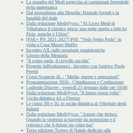
La squadra del Medi partecipa ai campionati femminile
della matematica
Dal giornalismo alla filosofia: Hannah Arendt e la
banalità del male
Dalla redazione Medi@vox: "Al Liceo Medi di
Villafranca il classico gioca: una notte aperta a tutti tra
Pizia, tuniche e Ulisse"
[FSE+ PN 2021-2027] PSE "Vedo Sento Parlo" in
visita a Casa Museo Maffei
Incontro AIL sulle neoplasie ematologiche
Giorno della Memoria
"Il corpo parla, il cervello ascolta"
Progetto InBookiamoci - Incontro con l'autrice Paola
Peretti
Corso Scoperta 4L - "Media, guerre e migrazioni"
Programmazione 2026 - Cittadinanza e Costituzione
Ludendo Discere - venerdì 23 gennaio dalle ore 18:00
Dalla redazione Medi@vox "Il futuro senza volto"
Uscita didattica 4A a Firenze
Le classi 5B e 5G in uscita didattica al Vittoriale degli
Italiani
Dalla redazione Medi@vox: "Amore che ferisce.
Quando la violenza si traveste da protezione e ti
convince che il dolore sia colpa tua"
Terza edizione Torneo di Natale dedicato alla