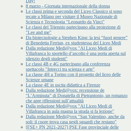
Day!
8 marzo - Giornata internazionale della donna
Le classi prima e seconda del Liceo Classico si sono
recate a Milano per visitare il Museo Nazionale di
Scienza e Tecnologia "Leonardo da Vinci"
Le classi del Triennio partecipano alla proiezione di
"Lee and me"
Da biotecnologie a Stephen King: la tesi “fuori genere”
di Benedetta Ferrian, ex studentessa del Liceo Medi
Dalla redazione Medi@vox "Al Liceo Medi di
Villafranca lo sportello d’ascolto è una porta aperta sul
silenzio degli studenti"
Le classi 4B e 4G partecipano alla conferenza
spettacolo "Intrecci tra scienza e arte"
La classe 4H a Torino con il progetto del liceo delle
Scienze umane
La classe 4E in uscita didattica a Firenze
Dalla redazione Medi@vox: recensione de
“L’Arminuta” di Donatella di Pietrantonio, un romanzo
che apre riflessioni sull’attualità
Dalla redazione Medi@vox "Al Liceo Medi di
Villafranca in aula magna la strada si fa lezione"
Dalla redazione Medi@vox "San Valentino, anche da
soli: il cuore trova casa negli sguardi che restano"
[FSE+ PN 2021-2027] PSE Fase provinciale delle