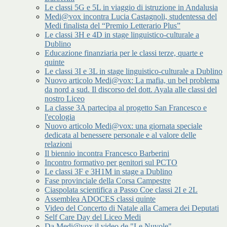
Le classi 5G e 5L in viaggio di istruzione in Andalusia
Medi@vox incontra Lucia Castagnoli, studentessa del
Medi finalista del “Premio Letterario Plus”
Le classi 3H e 4D in stage linguistico-culturale a
Dublino
Educazione finanziaria per le classi terze, quarte e
quinte
Le classi 3I e 3L in stage linguistico-culturale a Dublino
Nuovo articolo Medi@vox: La mafia, un bel problema
da nord a sud. Il discorso del dott. Ayala alle classi del
nostro Liceo
La classe 3A partecipa al progetto San Francesco e
l'ecologia
Nuovo articolo Medi@vox: una giornata speciale
dedicata al benessere personale e al valore delle
relazioni
Il biennio incontra Francesco Barberini
Incontro formativo per genitori sul PCTO
Le classi 3F e 3H1M in stage a Dublino
Fase provinciale della Corsa Campestre
Ciaspolata scientifica a Passo Coe classi 2I e 2L
Assemblea ADOCES classi quinte
Video del Concerto di Natale alla Camera dei Deputati
Self Care Day del Liceo Medi
Da Medi@vox il video de "Le Nuvole"