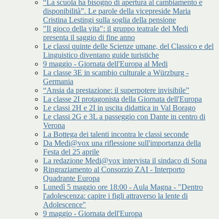
“La scuola ha bisogno di apertura al cambiamento e
disponibilità”. Le parole della vicepreside Maria
Cristina Lestingi sulla soglia della pensione
"Il gioco della vita": il gruppo teatrale del Medi
presenta il saggio di fine anno
Le classi quinte delle Scienze umane, del Classico e del
Linguistico diventano guide turistiche
9 maggio - Giornata dell'Europa al Medi
La classe 3E in scambio culturale a Würzburg -
Germania
“Ansia da prestazione: il superpotere invisibile”
La classe 2I protagonista della Giornata dell'Europa
Le classi 2H e 2I in uscita didattica in Val Borago
Le classi 2G e 3L a passeggio con Dante in centro di
Verona
La Bottega dei talenti incontra le classi seconde
Da Medi@vox una riflessione sull'importanza della
Festa del 25 aprile
La redazione Medi@vox intervista il sindaco di Sona
Ringraziamento al Consorzio ZAI - Interporto
Quadrante Europa
Lunedì 5 maggio ore 18:00 - Aula Magna - "Dentro
l'adolescenza: capire i figli attraverso la lente di
Adolescence"
9 maggio - Giornata dell'Europa