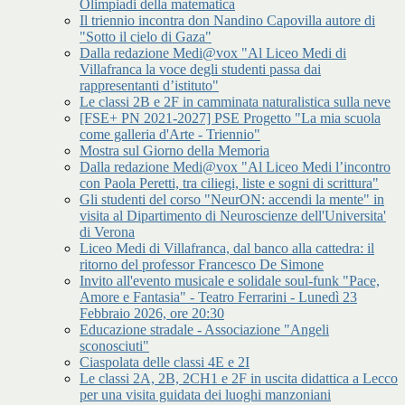
Olimpiadi della matematica
Il triennio incontra don Nandino Capovilla autore di
"Sotto il cielo di Gaza"
Dalla redazione Medi@vox "Al Liceo Medi di
Villafranca la voce degli studenti passa dai
rappresentanti d’istituto"
Le classi 2B e 2F in camminata naturalistica sulla neve
[FSE+ PN 2021-2027] PSE Progetto "La mia scuola
come galleria d'Arte - Triennio"
Mostra sul Giorno della Memoria
Dalla redazione Medi@vox "Al Liceo Medi l’incontro
con Paola Peretti, tra ciliegi, liste e sogni di scrittura"
Gli studenti del corso "NeurON: accendi la mente" in
visita al Dipartimento di Neuroscienze dell'Universita'
di Verona
Liceo Medi di Villafranca, dal banco alla cattedra: il
ritorno del professor Francesco De Simone
Invito all'evento musicale e solidale soul-funk "Pace,
Amore e Fantasia" - Teatro Ferrarini - Lunedì 23
Febbraio 2026, ore 20:30
Educazione stradale - Associazione "Angeli
sconosciuti"
Ciaspolata delle classi 4E e 2I
Le classi 2A, 2B, 2CH1 e 2F in uscita didattica a Lecco
per una visita guidata dei luoghi manzoniani