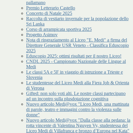
pallamano
Premio Letterario Castello
Concerto di Natale 2025
Raccolta di vestiario invernale per la popolazione dello
Sri Lanka
Corso di arrampicata sportiva 2025
Progetto Asimov
Nota di ringraziamento al Liceo "E. Medi" a firma del
Direttore Generale USR Veneto - Classifica Eduscopio
2025
Eduscopio 2025: ottimi risultati per il nostro Liceo!
CNDL 2025 - Campionato Nazionale delle Lingue al
Medi
Le classi 5A e 5F in viaggio di istruzione a Trieste e
Slovenia
Le studentesse del Liceo Medi alla Fiera Job & Orienta
di Verona
Gifted: non solo voti alti. Le nostre classi partecipano
ad un incontro sulla plusdotazione cognitiva
Nuovo articolo Medi@vox "Liceo Medi, una mattinata
di parole, teatro e immagini contro la violenza sulle
donne"
Nuovo articolo Medi@vox "Dalla classe alla pedana: la
rotta vincente di Valentina Nguyen Vy, studentessa del
Liceo Medi di Villafranca e bronzo d’Europa nel Kata"