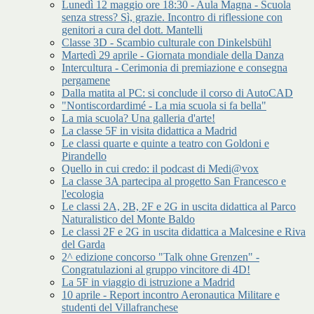
Lunedì 12 maggio ore 18:30 - Aula Magna - Scuola
senza stress? Sì, grazie. Incontro di riflessione con
genitori a cura del dott. Mantelli
Classe 3D - Scambio culturale con Dinkelsbühl
Martedì 29 aprile - Giornata mondiale della Danza
Intercultura - Cerimonia di premiazione e consegna
pergamene
Dalla matita al PC: si conclude il corso di AutoCAD
"Nontiscordardimé - La mia scuola si fa bella"
La mia scuola? Una galleria d'arte!
La classe 5F in visita didattica a Madrid
Le classi quarte e quinte a teatro con Goldoni e
Pirandello
Quello in cui credo: il podcast di Medi@vox
La classe 3A partecipa al progetto San Francesco e
l'ecologia
Le classi 2A, 2B, 2F e 2G in uscita didattica al Parco
Naturalistico del Monte Baldo
Le classi 2F e 2G in uscita didattica a Malcesine e Riva
del Garda
2^ edizione concorso "Talk ohne Grenzen" -
Congratulazioni al gruppo vincitore di 4D!
La 5F in viaggio di istruzione a Madrid
10 aprile - Report incontro Aeronautica Militare e
studenti del Villafranchese