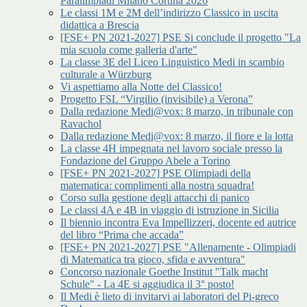
Paralimpiadi Milano Cortina 2026
Le classi 1M e 2M dell’indirizzo Classico in uscita
didattica a Brescia
[FSE+ PN 2021-2027] PSE Si conclude il progetto "La
mia scuola come galleria d'arte"
La classe 3E del Liceo Linguistico Medi in scambio
culturale a Würzburg
Vi aspettiamo alla Notte del Classico!
Progetto FSL “Virgilio (invisibile) a Verona”
Dalla redazione Medi@vox: 8 marzo, in tribunale con
Ravachol
Dalla redazione Medi@vox: 8 marzo, il fiore e la lotta
La classe 4H impegnata nel lavoro sociale presso la
Fondazione del Gruppo Abele a Torino
[FSE+ PN 2021-2027] PSE Olimpiadi della
matematica: complimenti alla nostra squadra!
Corso sulla gestione degli attacchi di panico
Le classi 4A e 4B in viaggio di istruzione in Sicilia
Il biennio incontra Eva Impellizzeri, docente ed autrice
del libro “Prima che accada”
[FSE+ PN 2021-2027] PSE "Allenamente - Olimpiadi
di Matematica tra gioco, sfida e avventura"
Concorso nazionale Goethe Institut "Talk macht
Schule" - La 4E si aggiudica il 3° posto!
Il Medi è lieto di invitarvi ai laboratori del Pi-greco