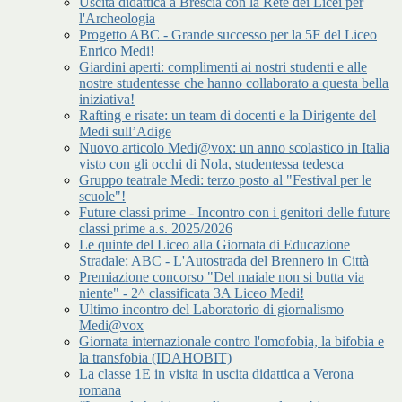
Uscita didattica a Brescia con la Rete dei Licei per
l'Archeologia
Progetto ABC - Grande successo per la 5F del Liceo
Enrico Medi!
Giardini aperti: complimenti ai nostri studenti e alle
nostre studentesse che hanno collaborato a questa bella
iniziativa!
Rafting e risate: un team di docenti e la Dirigente del
Medi sull’Adige
Nuovo articolo Medi@vox: un anno scolastico in Italia
visto con gli occhi di Nola, studentessa tedesca
Gruppo teatrale Medi: terzo posto al "Festival per le
scuole"!
Future classi prime - Incontro con i genitori delle future
classi prime a.s. 2025/2026
Le quinte del Liceo alla Giornata di Educazione
Stradale: ABC - L'Autostrada del Brennero in Città
Premiazione concorso "Del maiale non si butta via
niente" - 2^ classificata 3A Liceo Medi!
Ultimo incontro del Laboratorio di giornalismo
Medi@vox
Giornata internazionale contro l'omofobia, la bifobia e
la transfobia (IDAHOBIT)
La classe 1E in visita in uscita didattica a Verona
romana