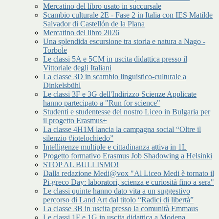
Mercatino del libro usato in succursale
Scambio culturale 2E - Fase 2 in Italia con IES Matilde
Salvador di Castellón de la Plana
Mercatino del libro 2026
Una splendida escursione tra storia e natura a Nago -
Torbole
Le classi 5A e 5CM in uscita didattica presso il
Vittoriale degli Italiani
La classe 3D in scambio linguistico-culturale a
Dinkelsbühl
Le classi 3F e 3G dell'Indirizzo Scienze Applicate
hanno partecipato a "Run for science"
Studenti e studentesse del nostro Liceo in Bulgaria per
il progetto Erasmus+
La classe 4H1M lancia la campagna social “Oltre il
silenzio #iotelochiedo”
Intelligenze multiple e cittadinanza attiva in 1L
Progetto formativo Erasmus Job Shadowing a Helsinki
STOP AL BULLISMO!
Dalla redazione Medi@vox "Al Liceo Medi è tornato il
Pi-greco Day: laboratori, scienza e curiosità fino a sera"
Le classi quinte hanno dato vita a un suggestivo
percorso di Land Art dal titolo “Radici di libertà”
La classe 3B in uscita presso la comunità Emmaus
Le classi 1F e 1G in uscita didattica a Modena