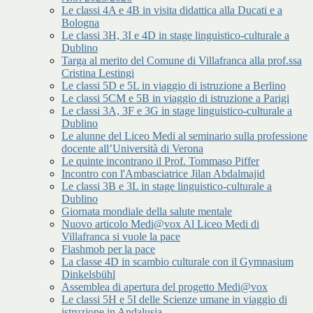
Le classi 4A e 4B in visita didattica alla Ducati e a
Bologna
Le classi 3H, 3I e 4D in stage linguistico-culturale a
Dublino
Targa al merito del Comune di Villafranca alla prof.ssa
Cristina Lestingi
Le classi 5D e 5L in viaggio di istruzione a Berlino
Le classi 5CM e 5B in viaggio di istruzione a Parigi
Le classi 3A, 3F e 3G in stage linguistico-culturale a
Dublino
Le alunne del Liceo Medi al seminario sulla professione
docente all’Università di Verona
Le quinte incontrano il Prof. Tommaso Piffer
Incontro con l'Ambasciatrice Jilan Abdalmajid
Le classi 3B e 3L in stage linguistico-culturale a
Dublino
Giornata mondiale della salute mentale
Nuovo articolo Medi@vox Al Liceo Medi di
Villafranca si vuole la pace
Flashmob per la pace
La classe 4D in scambio culturale con il Gymnasium
Dinkelsbühl
Assemblea di apertura del progetto Medi@vox
Le classi 5H e 5I delle Scienze umane in viaggio di
istruzione in Andalusia