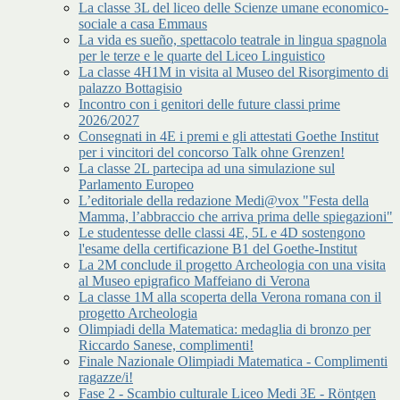
La classe 3L del liceo delle Scienze umane economico-
sociale a casa Emmaus
La vida es sueño, spettacolo teatrale in lingua spagnola
per le terze e le quarte del Liceo Linguistico
La classe 4H1M in visita al Museo del Risorgimento di
palazzo Bottagisio
Incontro con i genitori delle future classi prime
2026/2027
Consegnati in 4E i premi e gli attestati Goethe Institut
per i vincitori del concorso Talk ohne Grenzen!
La classe 2L partecipa ad una simulazione sul
Parlamento Europeo
L’editoriale della redazione Medi@vox "Festa della
Mamma, l’abbraccio che arriva prima delle spiegazioni"
Le studentesse delle classi 4E, 5L e 4D sostengono
l'esame della certificazione B1 del Goethe-Institut
La 2M conclude il progetto Archeologia con una visita
al Museo epigrafico Maffeiano di Verona
La classe 1M alla scoperta della Verona romana con il
progetto Archeologia
Olimpiadi della Matematica: medaglia di bronzo per
Riccardo Sanese, complimenti!
Finale Nazionale Olimpiadi Matematica - Complimenti
ragazze/i!
Fase 2 - Scambio culturale Liceo Medi 3E - Röntgen