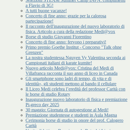
Selezioni STEAM Summer Camp INFN: complimenti
a Flavio di 3G!
A tutti buone vacanze!
Concerto di fine anno: grazie per la calorosa
partecipazione!
Il racconto dell'inaugurazione del nuovo laboratorio di
fisica. Articolo a cura della redazione Medi@vox
Borse di studio Giovanni Fiorentino
Concerto di fine anno: fervono i preparativi!
Primo premio Goethe Institut - Concorso "Talk ohne
Grenzen"
La nostra studentessa Nguyen Vy Valentina seconda ai
Campionati italiani di karate kumite!
Nuovo articolo Medi@vox: Cristina del Medi di
Villafranca racconta il suo anno di liceo in Canada
Gli smartphone sono ladri di tempo, di vita e di
identità», gli studenti mettono al bando il cellulare
Il Liceo Medi celebra l’eredità del professor Carità con
le borse di studio Rotary
Inaugurazione nuovo laboratorio di fisica e premiazione
Pi-greco day 2025
30 maggio: Giornata di autogestione al Medi!
Premiazione studentesse e studenti in Aula Magna
Cerimonia borse di studio in onore del prof. Calogero
Carità