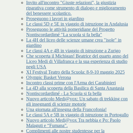
Invito all'incontro "Giuste relazioni”, la giustizia
riparativa come strumento di dialogo e miglioramento
del benessere scolastico.
Proseguono i lavori in giardino
Le classi 5D e 5E in viaggio di istruzione in Andalusia
Proseguono le attività pomeridiane del Progetto
Nontiscordardimé "La scuola si fa bella"
La 4H del liceo delle scienze umane crea "isole" in
giardino
Le classi 4A e 4B in viaggio di istruzione a Zurigo
Che scoperta il Michigan! Beatrice del quarto anno del
Liceo Medi di Villafranca e la sua esperienza di studio
negli USA
XI Festival Teatro della Scuola: 8-9-10 maggio 2025
Olympic Basket Verona
Incontro classi prime con l'Arma dei Carabinieri
La 4D alla scoperta della Basilica di Santa Anastasia
Nontiscordardimé - La Scuola si fa bella
Nuovo articolo Medi@vox: Un sabato di trekking con
gli insegnanti di scienze motorie
Una giornata all'insegna della Francofonia!
Le classi 5A e 5B in viaggio di istruzione in Portogallo
Nuovo articolo Medi@vox Tra nebbia e Po: Paolo
Malaguti e “Fumana”.
Complimenti alle nostre studentesse per la