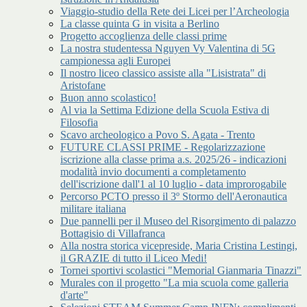
Viaggio-studio della Rete dei Licei per l’Archeologia
La classe quinta G in visita a Berlino
Progetto accoglienza delle classi prime
La nostra studentessa Nguyen Vy Valentina di 5G
campionessa agli Europei
Il nostro liceo classico assiste alla "Lisistrata" di
Aristofane
Buon anno scolastico!
Al via la Settima Edizione della Scuola Estiva di
Filosofia
Scavo archeologico a Povo S. Agata - Trento
FUTURE CLASSI PRIME - Regolarizzazione
iscrizione alla classe prima a.s. 2025/26 - indicazioni
modalità invio documenti a completamento
dell'iscrizione dall'1 al 10 luglio - data improrogabile
Percorso PCTO presso il 3º Stormo dell'Aeronautica
militare italiana
Due pannelli per il Museo del Risorgimento di palazzo
Bottagisio di Villafranca
Alla nostra storica vicepreside, Maria Cristina Lestingi,
il GRAZIE di tutto il Liceo Medi!
Tornei sportivi scolastici "Memorial Gianmaria Tinazzi"
Murales con il progetto "La mia scuola come galleria
d'arte"