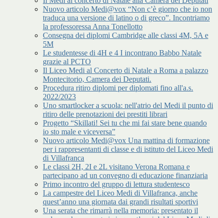
Il Medi al concerto di Natale alla Camera dei Deputati
Nuovo articolo Medi@vox “Non c’è giorno che io non
traduca una versione di latino o di greco”. Incontriamo
la professoressa Anna Tonellotto
Consegna dei diplomi Cambridge alle classi 4M, 5A e
5M
Le studentesse di 4H e 4 I incontrano Babbo Natale
grazie al PCTO
Il Liceo Medi al Concerto di Natale a Roma a palazzo
Montecitorio, Camera dei Deputati.
Procedura ritiro diplomi per diplomati fino all'a.s.
2022/2023
Uno smartlocker a scuola: nell'atrio del Medi il punto di
ritiro delle prenotazioni dei prestiti librari
Progetto “Skillati! Sei tu che mi fai stare bene quando
io sto male e viceversa”
Nuovo articolo Medi@vox Una mattina di formazione
per i rappresentanti di classe e di istituto del Liceo Medi
di Villafranca
Le classi 2H, 2I e 2L visitano Verona Romana e
partecipano ad un convegno di educazione finanziaria
Primo incontro del gruppo di lettura studentesco
La campestre del Liceo Medi di Villafranca, anche
quest’anno una giornata dai grandi risultati sportivi
Una serata che rimarrà nella memoria: presentato il