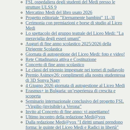
FSL ospedaliera degli studenti del Medi presso le
strutture ULSS 9
Mercatino Medi del libro usato 2026
Progetto editoriale "Eternamente bambini" 1L-3I
Cerimonia con premiazioni e borse di studio al Liceo
Medi
Lo spettacolo del gruppo teatrale del Liceo Medi: "La
meraviglia degli esseri umani"
Auguri di fine anno scolastico 2025/2026 della
Dirigente Scolastica
Giornata di autogestione del Liceo Medi: foto e video!
Rete Cittadinanza attiva e Costituzione
Concerto di fine anno scolastico
Le classi del triennio impegnate nei tornei di pallavolo
Premio Asimov26: complimenti alla nostra studentessa
di 3D Sonya Nagy
4 Giugno 2026 giornata di autogestione al Liceo Medi
Erasmus+ in Bulgaria: un’esperienza di crescita e
scoperta
Seminario internazionale conclusivo del progetto FSL
“Virgilio (invisibile) a Verona”
Invito al Concerto di fine anno: vi aspettiamo!
Ultimo incontro della redazione Medi@vox
Dalla redazione Medi@vox "I diritti umani prendono
forma: le quinte del Liceo Medi e Radici in libertà"