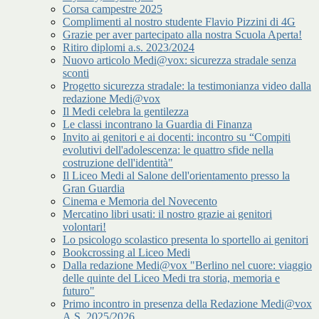
Corsa campestre 2025
Complimenti al nostro studente Flavio Pizzini di 4G
Grazie per aver partecipato alla nostra Scuola Aperta!
Ritiro diplomi a.s. 2023/2024
Nuovo articolo Medi@vox: sicurezza stradale senza
sconti
Progetto sicurezza stradale: la testimonianza video dalla
redazione Medi@vox
Il Medi celebra la gentilezza
Le classi incontrano la Guardia di Finanza
Invito ai genitori e ai docenti: incontro su “Compiti
evolutivi dell'adolescenza: le quattro sfide nella
costruzione dell'identità"
Il Liceo Medi al Salone dell'orientamento presso la
Gran Guardia
Cinema e Memoria del Novecento
Mercatino libri usati: il nostro grazie ai genitori
volontari!
Lo psicologo scolastico presenta lo sportello ai genitori
Bookcrossing al Liceo Medi
Dalla redazione Medi@vox "Berlino nel cuore: viaggio
delle quinte del Liceo Medi tra storia, memoria e
futuro"
Primo incontro in presenza della Redazione Medi@vox
A.S. 2025/2026