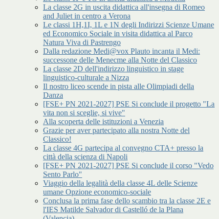
La classe 2G in uscita didattica all'insegna di Romeo
and Juliet in centro a Verona
Le classi 1H,1I, 1L e 1N degli Indirizzi Scienze Umane
ed Economico Sociale in visita didattica al Parco
Natura Viva di Pastrengo
Dalla redazione Medi@vox Plauto incanta il Medi:
successone delle Menecme alla Notte del Classico
La classe 2D dell'indirizzo linguistico in stage
linguistico-culturale a Nizza
Il nostro liceo scende in pista alle Olimpiadi della
Danza
[FSE+ PN 2021-2027] PSE Si conclude il progetto "La
vita non si sceglie, si vive"
Alla scoperta delle istituzioni a Venezia
Grazie per aver partecipato alla nostra Notte del
Classico!
La classe 4G partecipa al convegno CTA+ presso la
città della scienza di Napoli
[FSE+ PN 2021-2027] PSE Si conclude il corso "Vedo
Sento Parlo"
Viaggio della legalità della classe 4L delle Scienze
umane Opzione economico-sociale
Conclusa la prima fase dello scambio tra la classe 2E e
l'IES Matilde Salvador di Castelló de la Plana
(Valencia)