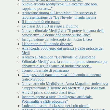
Nuovo articolo Medi@vox "Le cicatrici che non
sappiamo portare..."
Aristofane ritorna al Liceo Medi: Un successo la
rappresentazione de “Le Nuvole” in aula magna
Il latino non fa più paura
Le classi 3A e 3B in stage a Dublino
Nuovo editoriale Medi@vox "Il potere ha paura della
conoscenza: le donne che sanno si ribellano"
Inaugurazione del telescopio del nostro Liceo
I laboratori di "Ludendo discere"
Alla Ronda 3000 euro dai ragazzi e dalle ragazze del
Medi
A teatro al Medi con "Le Nuvole" di Aristofane
Editoriale Medi@vox: la cultura, il primo strumento per
abbattere diseguaglianze ed ingiustizie sociali
Torneo invernale di pallamano
"Il ragazzo dai pantaloni rosa": il biennio al cinema
teatroMetropol
Nuovo articolo Medi@vox: Anna Magalini: studentessa
e rappresentante d’istituto del Medi dalle passioni forti
Attività primo soccorso classi terze
Incontro aperto a tutti: "Intelligenza artificiale.
Potenzialità e sfide educative"
Ludendo discere: il classico per i più piccoli