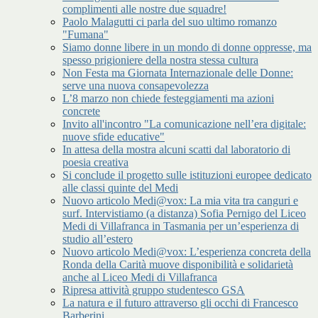
complimenti alle nostre due squadre!
Paolo Malagutti ci parla del suo ultimo romanzo
"Fumana"
Siamo donne libere in un mondo di donne oppresse, ma
spesso prigioniere della nostra stessa cultura
Non Festa ma Giornata Internazionale delle Donne:
serve una nuova consapevolezza
L’8 marzo non chiede festeggiamenti ma azioni
concrete
Invito all'incontro "La comunicazione nell’era digitale:
nuove sfide educative"
In attesa della mostra alcuni scatti dal laboratorio di
poesia creativa
Si conclude il progetto sulle istituzioni europee dedicato
alle classi quinte del Medi
Nuovo articolo Medi@vox: La mia vita tra canguri e
surf. Intervistiamo (a distanza) Sofia Pernigo del Liceo
Medi di Villafranca in Tasmania per un’esperienza di
studio all’estero
Nuovo articolo Medi@vox: L’esperienza concreta della
Ronda della Carità muove disponibilità e solidarietà
anche al Liceo Medi di Villafranca
Ripresa attività gruppo studentesco GSA
La natura e il futuro attraverso gli occhi di Francesco
Barberini