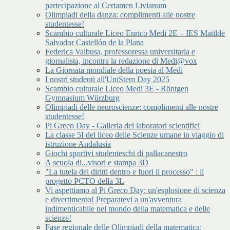
partecipazione al Certamen Livianum
Olimpiadi della danza: complimenti alle nostre
studentesse!
Scambio culturale Liceo Enrico Medi 2E – IES Matilde
Salvador Castellón de la Plana
Federica Valbusa, professoressa universitaria e
giornalista, incontra la redazione di Medi@vox
La Giornata mondiale della poesia al Medi
I nostri studenti all'UniStem Day 2025
Scambio culturale Liceo Medi 3E - Röntgen
Gymnasium Würzburg
Olimpiadi delle neuroscienze: complimenti alle nostre
studentesse!
Pi Greco Day - Galleria dei laboratori scientifici
La classe 5I del liceo delle Scienze umane in viaggio di
istruzione Andalusia
Giochi sportivi studenteschi di pallacanestro
A scuola di...visori e stampa 3D
"La tutela dei diritti dentro e fuori il processo" : il
progetto PCTO della 3L
Vi aspettiamo al Pi Greco Day: un'esplosione di scienza
e divertimento! Preparatevi a un'avventura
indimenticabile nel mondo della matematica e delle
scienze!
Fase regionale delle Olimpiadi della matematica: