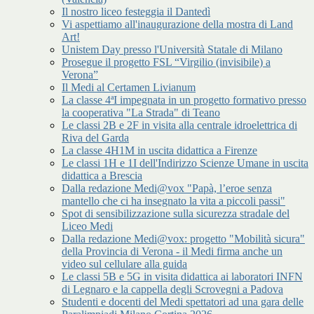
Il nostro liceo festeggia il Dantedì
Vi aspettiamo all'inaugurazione della mostra di Land
Art!
Unistem Day presso l'Università Statale di Milano
Prosegue il progetto FSL “Virgilio (invisibile) a
Verona”
Il Medi al Certamen Livianum
La classe 4ªI impegnata in un progetto formativo presso
la cooperativa "La Strada" di Teano
Le classi 2B e 2F in visita alla centrale idroelettrica di
Riva del Garda
La classe 4H1M in uscita didattica a Firenze
Le classi 1H e 1I dell'Indirizzo Scienze Umane in uscita
didattica a Brescia
Dalla redazione Medi@vox "Papà, l’eroe senza
mantello che ci ha insegnato la vita a piccoli passi"
Spot di sensibilizzazione sulla sicurezza stradale del
Liceo Medi
Dalla redazione Medi@vox: progetto "Mobilità sicura"
della Provincia di Verona - il Medi firma anche un
video sul cellulare alla guida
Le classi 5B e 5G in visita didattica ai laboratori INFN
di Legnaro e la cappella degli Scrovegni a Padova
Studenti e docenti del Medi spettatori ad una gara delle