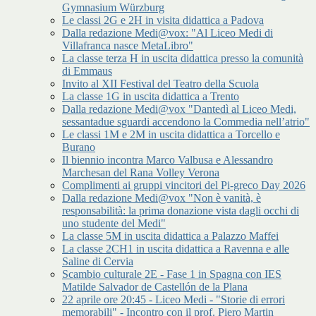
Gymnasium Würzburg
Le classi 2G e 2H in visita didattica a Padova
Dalla redazione Medi@vox: "Al Liceo Medi di
Villafranca nasce MetaLibro"
La classe terza H in uscita didattica presso la comunità
di Emmaus
Invito al XII Festival del Teatro della Scuola
La classe 1G in uscita didattica a Trento
Dalla redazione Medi@vox "Dantedì al Liceo Medi,
sessantadue sguardi accendono la Commedia nell’atrio"
Le classi 1M e 2M in uscita didattica a Torcello e
Burano
Il biennio incontra Marco Valbusa e Alessandro
Marchesan del Rana Volley Verona
Complimenti ai gruppi vincitori del Pi-greco Day 2026
Dalla redazione Medi@vox "Non è vanità, è
responsabilità: la prima donazione vista dagli occhi di
uno studente del Medi"
La classe 5M in uscita didattica a Palazzo Maffei
La classe 2CH1 in uscita didattica a Ravenna e alle
Saline di Cervia
Scambio culturale 2E - Fase 1 in Spagna con IES
Matilde Salvador de Castellón de la Plana
22 aprile ore 20:45 - Liceo Medi - "Storie di errori
memorabili" - Incontro con il prof. Piero Martin