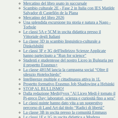
Mercatino del libro usato in succursale
Scambio culturale 2E - Fase 2 in Italia con IES Matilde
Salvador di Castellón de la Plana
Mercatino del libro 2026
Una splendida escursione tra storia e natura a Nago -
Torbole
Le classi 5A e 5CM in uscita didattica presso il
Vittoriale degli Italiani
La classe 3D in scambio linguistico-culturale a
Dinkelsbühl
Le classi 3F e 3G dell'Indirizzo Scienze Applicate
hanno partecipato a "Run for science"
Studenti e studentesse del nostro Liceo in Bulgaria per
il progetto Erasmus+
La classe 4H1M lancia la campagna social “Oltre il
silenzio #iotelochiedo”
Intelligenze multiple e cittadinanza attiva in 1L
Progetto formativo Erasmus Job Shadowing a Helsinki
STOP AL BULLISMO!
Dalla redazione Medi@vox "Al Liceo Medi è tornato il
Pi-greco Day: laboratori, scienza e curiosità fino a sera"
Le classi quinte hanno dato vita a un suggestivo
percorso di Land Art dal titolo “Radici di libertà”
La classe 3B in uscita presso la comunità Emmaus
Le classi 1F e 1G in uscita didattica a Modena