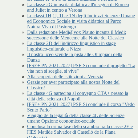
La classe 2G in uscita didattica all'insegna di Romeo
and Juliet in centro a Verona
Le classi 1H,1I, 1L e 1N degli Indirizzi Scienze Umane
ed Economico Sociale in visita didattica al Parco
Natura Viva di Pastrengo
Dalla redazione Medi@vox Plauto incanta il Medi:
successone delle Menecme alla Notte del Classico
La classe 2D dell'indirizzo linguistico in stage
linguistico-culturale a Nizza
Il nostro liceo scende in pista alle Olimpiadi della
Danza
[FSE+ PN 2021-2027] PSE Si conclude il progetto "La
vita non si sceglie, si vive"
Alla scoperta delle istituzioni a Venezia
Grazie per aver partecipato alla nostra Notte del
Classico!
La classe 4G partecipa al convegno CTA+ presso la
città della scienza di Napoli
[FSE+ PN 2021-2027] PSE Si conclude il corso "Vedo
Sento Parlo"
Viaggio della legalità della classe 4L delle Scienze
umane Opzione economico-sociale
Conclusa la prima fase dello scambio tra la classe 2E e
l'IES Matilde Salvador di Castelló de la Plana
(Valencia)