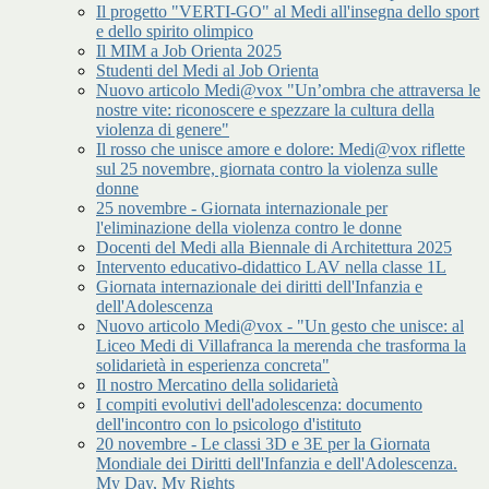
Il progetto "VERTI-GO" al Medi all'insegna dello sport
e dello spirito olimpico
Il MIM a Job Orienta 2025
Studenti del Medi al Job Orienta
Nuovo articolo Medi@vox "Un’ombra che attraversa le
nostre vite: riconoscere e spezzare la cultura della
violenza di genere"
Il rosso che unisce amore e dolore: Medi@vox riflette
sul 25 novembre, giornata contro la violenza sulle
donne
25 novembre - Giornata internazionale per
l'eliminazione della violenza contro le donne
Docenti del Medi alla Biennale di Architettura 2025
Intervento educativo-didattico LAV nella classe 1L
Giornata internazionale dei diritti dell'Infanzia e
dell'Adolescenza
Nuovo articolo Medi@vox - "Un gesto che unisce: al
Liceo Medi di Villafranca la merenda che trasforma la
solidarietà in esperienza concreta"
Il nostro Mercatino della solidarietà
I compiti evolutivi dell'adolescenza: documento
dell'incontro con lo psicologo d'istituto
20 novembre - Le classi 3D e 3E per la Giornata
Mondiale dei Diritti dell'Infanzia e dell'Adolescenza.
My Day, My Rights