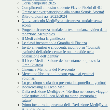
Corsa campestre 2025
Complimenti al nostro studente Flavio Pizzini di 4G
Grazie per aver partecipato alla nostra Scuola Aperta!
Ritiro diplomi a.s. 2023/2024
Nuovo articolo Medi@vox: sicurezza stradale senza
sconti
Progetto sicurezza stradale: la testimonianza video dalla
redazione Medi@vox
Il Medi celebra la gentilezza
Le classi incontrano la Guardia di Finanza
Invito ai genitori e ai docenti: incontro su “Compiti
evolutivi dell'adolescenza: le quattro sfide nella
costruzione dell'identità"
Il Liceo Medi al Salone dell'orientamento presso la
Gran Guardia
Cinema e Memoria del Novecento
Mercatino libri usati: il nostro grazie ai genitori
volontari!
Lo psicologo scolastico presenta lo sportello ai genitori
Bookcrossing al Liceo Medi
Dalla redazione Medi@vox "Berlino nel cuore: viaggio
delle quinte del Liceo Medi tra storia, memoria e
futuro"
Primo incontro in presenza della Redazione Medi@vox
A.S. 2025/2026