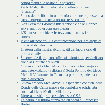
complimenti alle nostre due squadre!
Paolo Malagutti ci parla del suo ultimo romanzo
"Fumana"
Siamo donne libere in un mondo di donne oppresse, ma
spesso prigioniere della nostra stessa cultura
Non Festa ma Giornata Internazionale delle Donne:
serve una nuova consapevolezza
L’8 marzo non chiede festeggiamenti ma azioni
concrete
Invito all'incontro "La comunicazione nell’era digitale:
nuove sfide educative"
In attesa della mostra alcuni scatti dal laboratorio di
poesia creativa
Si conclude il progetto sulle istituzioni europee dedicato
alle classi quinte del Medi
Nuovo articolo Medi@vox: La mia vita tra canguri e
surf. Intervistiamo (a distanza) Sofia Pernigo del Liceo
Medi di Villafranca in Tasmania per un’esperienza di
studio all’estero
Nuovo articolo Medi@vox: L’esperienza concreta della
Ronda della Carità muove disponibilità e solidarietà
anche al Liceo Medi di Villafranca
Ripresa attività gruppo studentesco GSA
La natura e il futuro attraverso gli occhi di Francesco
Barberini