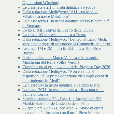
Gymnasium Würzburg
Le classi 2G e 2H in visita didattica a Padova
Dalla redazione Medi@vox: "Al Liceo Medi di
Villafranca nasce MetaLibro"
La classe terza H in uscita didattica presso la comunità
di Emmaus
Invito al XII Festival del Teatro della Scuola
La classe 1G in uscita didattica a Trento
Dalla redazione Medi@vox "Dantedì al Liceo Medi,
sessantadue sguardi accendono la Commedia nell’atrio"
Le classi 1M e 2M in uscita didattica a Torcello e
Burano
Il biennio incontra Marco Valbusa e Alessandro
Marchesan del Rana Volley Verona
Complimenti ai gruppi vincitori del Pi-greco Day 2026
Dalla redazione Medi@vox "Non è vanità, è
responsabilità: la prima donazione vista dagli occhi di
uno studente del Medi"
La classe 5M in uscita didattica a Palazzo Maffei
La classe 2CH1 in uscita didattica a Ravenna e alle
Saline di Cervia
Scambio culturale 2E - Fase 1 in Spagna con IES
Matilde Salvador de Castellón de la Plana
22 aprile ore 20:45 - Liceo Medi - "Storie di errori
memorabili" - Incontro con il prof. Piero Martin