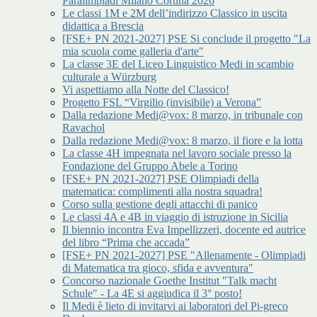
Paralimpiadi Milano Cortina 2026
Le classi 1M e 2M dell’indirizzo Classico in uscita
didattica a Brescia
[FSE+ PN 2021-2027] PSE Si conclude il progetto "La
mia scuola come galleria d'arte"
La classe 3E del Liceo Linguistico Medi in scambio
culturale a Würzburg
Vi aspettiamo alla Notte del Classico!
Progetto FSL “Virgilio (invisibile) a Verona”
Dalla redazione Medi@vox: 8 marzo, in tribunale con
Ravachol
Dalla redazione Medi@vox: 8 marzo, il fiore e la lotta
La classe 4H impegnata nel lavoro sociale presso la
Fondazione del Gruppo Abele a Torino
[FSE+ PN 2021-2027] PSE Olimpiadi della
matematica: complimenti alla nostra squadra!
Corso sulla gestione degli attacchi di panico
Le classi 4A e 4B in viaggio di istruzione in Sicilia
Il biennio incontra Eva Impellizzeri, docente ed autrice
del libro “Prima che accada”
[FSE+ PN 2021-2027] PSE "Allenamente - Olimpiadi
di Matematica tra gioco, sfida e avventura"
Concorso nazionale Goethe Institut "Talk macht
Schule" - La 4E si aggiudica il 3° posto!
Il Medi è lieto di invitarvi ai laboratori del Pi-greco