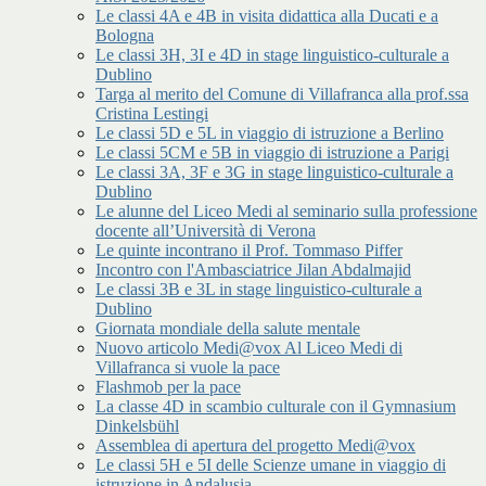
Le classi 4A e 4B in visita didattica alla Ducati e a
Bologna
Le classi 3H, 3I e 4D in stage linguistico-culturale a
Dublino
Targa al merito del Comune di Villafranca alla prof.ssa
Cristina Lestingi
Le classi 5D e 5L in viaggio di istruzione a Berlino
Le classi 5CM e 5B in viaggio di istruzione a Parigi
Le classi 3A, 3F e 3G in stage linguistico-culturale a
Dublino
Le alunne del Liceo Medi al seminario sulla professione
docente all’Università di Verona
Le quinte incontrano il Prof. Tommaso Piffer
Incontro con l'Ambasciatrice Jilan Abdalmajid
Le classi 3B e 3L in stage linguistico-culturale a
Dublino
Giornata mondiale della salute mentale
Nuovo articolo Medi@vox Al Liceo Medi di
Villafranca si vuole la pace
Flashmob per la pace
La classe 4D in scambio culturale con il Gymnasium
Dinkelsbühl
Assemblea di apertura del progetto Medi@vox
Le classi 5H e 5I delle Scienze umane in viaggio di
istruzione in Andalusia