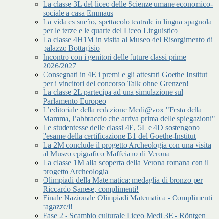
La classe 3L del liceo delle Scienze umane economico-
sociale a casa Emmaus
La vida es sueño, spettacolo teatrale in lingua spagnola
per le terze e le quarte del Liceo Linguistico
La classe 4H1M in visita al Museo del Risorgimento di
palazzo Bottagisio
Incontro con i genitori delle future classi prime
2026/2027
Consegnati in 4E i premi e gli attestati Goethe Institut
per i vincitori del concorso Talk ohne Grenzen!
La classe 2L partecipa ad una simulazione sul
Parlamento Europeo
L’editoriale della redazione Medi@vox "Festa della
Mamma, l’abbraccio che arriva prima delle spiegazioni"
Le studentesse delle classi 4E, 5L e 4D sostengono
l'esame della certificazione B1 del Goethe-Institut
La 2M conclude il progetto Archeologia con una visita
al Museo epigrafico Maffeiano di Verona
La classe 1M alla scoperta della Verona romana con il
progetto Archeologia
Olimpiadi della Matematica: medaglia di bronzo per
Riccardo Sanese, complimenti!
Finale Nazionale Olimpiadi Matematica - Complimenti
ragazze/i!
Fase 2 - Scambio culturale Liceo Medi 3E - Röntgen