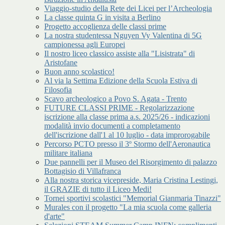
Viaggio-studio della Rete dei Licei per l’Archeologia
La classe quinta G in visita a Berlino
Progetto accoglienza delle classi prime
La nostra studentessa Nguyen Vy Valentina di 5G
campionessa agli Europei
Il nostro liceo classico assiste alla "Lisistrata" di
Aristofane
Buon anno scolastico!
Al via la Settima Edizione della Scuola Estiva di
Filosofia
Scavo archeologico a Povo S. Agata - Trento
FUTURE CLASSI PRIME - Regolarizzazione
iscrizione alla classe prima a.s. 2025/26 - indicazioni
modalità invio documenti a completamento
dell'iscrizione dall'1 al 10 luglio - data improrogabile
Percorso PCTO presso il 3º Stormo dell'Aeronautica
militare italiana
Due pannelli per il Museo del Risorgimento di palazzo
Bottagisio di Villafranca
Alla nostra storica vicepreside, Maria Cristina Lestingi,
il GRAZIE di tutto il Liceo Medi!
Tornei sportivi scolastici "Memorial Gianmaria Tinazzi"
Murales con il progetto "La mia scuola come galleria
d'arte"