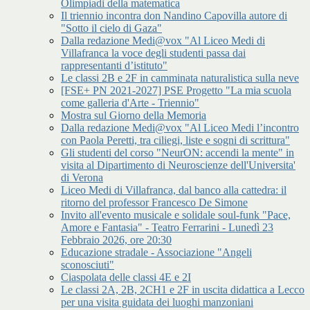
Olimpiadi della matematica
Il triennio incontra don Nandino Capovilla autore di
"Sotto il cielo di Gaza"
Dalla redazione Medi@vox "Al Liceo Medi di
Villafranca la voce degli studenti passa dai
rappresentanti d’istituto"
Le classi 2B e 2F in camminata naturalistica sulla neve
[FSE+ PN 2021-2027] PSE Progetto "La mia scuola
come galleria d'Arte - Triennio"
Mostra sul Giorno della Memoria
Dalla redazione Medi@vox "Al Liceo Medi l’incontro
con Paola Peretti, tra ciliegi, liste e sogni di scrittura"
Gli studenti del corso "NeurON: accendi la mente" in
visita al Dipartimento di Neuroscienze dell'Universita'
di Verona
Liceo Medi di Villafranca, dal banco alla cattedra: il
ritorno del professor Francesco De Simone
Invito all'evento musicale e solidale soul-funk "Pace,
Amore e Fantasia" - Teatro Ferrarini - Lunedì 23
Febbraio 2026, ore 20:30
Educazione stradale - Associazione "Angeli
sconosciuti"
Ciaspolata delle classi 4E e 2I
Le classi 2A, 2B, 2CH1 e 2F in uscita didattica a Lecco
per una visita guidata dei luoghi manzoniani