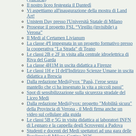
Il nostro liceo festeggia il Dantedì
Vi aspettiamo all'inaugurazione della mostra di Land
Art!
Unistem Day presso l'Università Statale di Milano
Prosegue il progetto FSL “Virgilio (invisibile) a
Verona”
Il Medi al Certamen Livianum
La classe 4ªI impegnata in un progetto formativo presso
la cooperativa "La Strada" di Teano
Le classi 2B e 2F in visita alla centrale idroelettrica di
Riva del Garda
La classe 4H1M in uscita didattica a Firenze
Le classi 1H e 1I dell'Indirizzo Scienze Umane in uscita
didattica a Brescia
Dalla redazione Medi@vox "Papà, l’eroe senza
mantello che ci ha insegnato la vita a piccoli passi"
Spot di sensibilizzazione sulla sicurezza stradale del
Liceo Medi
Dalla redazione Medi@vox: progetto "Mobilità sicura"
della Provincia di Verona - il Medi firma anche un
video sul cellulare alla guida
Le classi 5B e 5G in visita didattica ai laboratori INFN
di Legnaro e la cappella degli Scrovegni a Padova
Studenti e docenti del Medi spettatori ad una gara delle