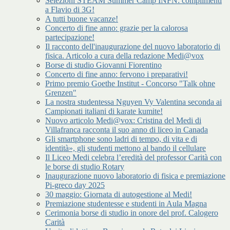
Selezioni STEAM Summer Camp INFN: complimenti
a Flavio di 3G!
A tutti buone vacanze!
Concerto di fine anno: grazie per la calorosa
partecipazione!
Il racconto dell'inaugurazione del nuovo laboratorio di
fisica. Articolo a cura della redazione Medi@vox
Borse di studio Giovanni Fiorentino
Concerto di fine anno: fervono i preparativi!
Primo premio Goethe Institut - Concorso "Talk ohne
Grenzen"
La nostra studentessa Nguyen Vy Valentina seconda ai
Campionati italiani di karate kumite!
Nuovo articolo Medi@vox: Cristina del Medi di
Villafranca racconta il suo anno di liceo in Canada
Gli smartphone sono ladri di tempo, di vita e di
identità», gli studenti mettono al bando il cellulare
Il Liceo Medi celebra l’eredità del professor Carità con
le borse di studio Rotary
Inaugurazione nuovo laboratorio di fisica e premiazione
Pi-greco day 2025
30 maggio: Giornata di autogestione al Medi!
Premiazione studentesse e studenti in Aula Magna
Cerimonia borse di studio in onore del prof. Calogero
Carità