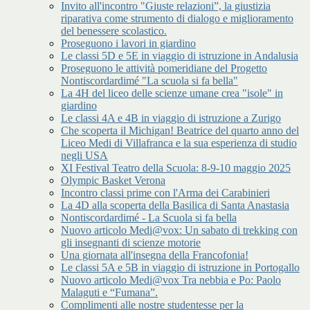
Invito all'incontro "Giuste relazioni”, la giustizia
riparativa come strumento di dialogo e miglioramento
del benessere scolastico.
Proseguono i lavori in giardino
Le classi 5D e 5E in viaggio di istruzione in Andalusia
Proseguono le attività pomeridiane del Progetto
Nontiscordardimé "La scuola si fa bella"
La 4H del liceo delle scienze umane crea "isole" in
giardino
Le classi 4A e 4B in viaggio di istruzione a Zurigo
Che scoperta il Michigan! Beatrice del quarto anno del
Liceo Medi di Villafranca e la sua esperienza di studio
negli USA
XI Festival Teatro della Scuola: 8-9-10 maggio 2025
Olympic Basket Verona
Incontro classi prime con l'Arma dei Carabinieri
La 4D alla scoperta della Basilica di Santa Anastasia
Nontiscordardimé - La Scuola si fa bella
Nuovo articolo Medi@vox: Un sabato di trekking con
gli insegnanti di scienze motorie
Una giornata all'insegna della Francofonia!
Le classi 5A e 5B in viaggio di istruzione in Portogallo
Nuovo articolo Medi@vox Tra nebbia e Po: Paolo
Malaguti e “Fumana”.
Complimenti alle nostre studentesse per la