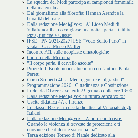
La squadra del Medi partecipa ai campionati femminile
della matematica
Dal giornalismo alla filosofia: Hannah Arendt e la
banalità del male
Dalla redazione Medi@vox: "Al Liceo Medi di
Villafranca il classico gioca: una notte aperta a tutti tra
Pizia, tuniche e Ulisse"
[FSE+ PN 2021-2027] PSE "Vedo Sento Parlo" in
visita a Casa Museo Maffei
Incontro AIL sulle neoplasie ematologiche
Giorno della Memoria
"Il corpo parla, il cervello ascolta"
Progetto InBookiamoci - Incontro con l'autrice Paola
Peretti
Corso Scoperta 4L - "Media, guerre e migrazioni"
Programmazione 2026 - Cittadinanza e Costituzione
Ludendo Discere - venerdì 23 gennaio dalle ore 18:00
Dalla redazione Medi@vox "Il futuro senza volto"
Uscita didattica 4A a Firenze
Le classi 5B e 5G in uscita didattica al Vittoriale degli
Italiani
Dalla redazione Medi@vox: "Amore che ferisce.
Quando la violenza si traveste da protezione e ti
convince che il dolore sia colpa tua"
Terza edizione Torneo di Natale dedicato alla