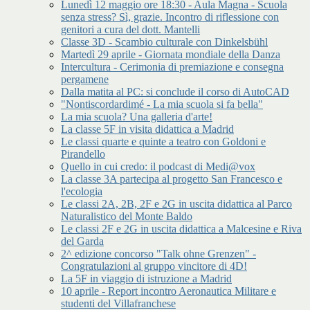
Lunedì 12 maggio ore 18:30 - Aula Magna - Scuola
senza stress? Sì, grazie. Incontro di riflessione con
genitori a cura del dott. Mantelli
Classe 3D - Scambio culturale con Dinkelsbühl
Martedì 29 aprile - Giornata mondiale della Danza
Intercultura - Cerimonia di premiazione e consegna
pergamene
Dalla matita al PC: si conclude il corso di AutoCAD
"Nontiscordardimé - La mia scuola si fa bella"
La mia scuola? Una galleria d'arte!
La classe 5F in visita didattica a Madrid
Le classi quarte e quinte a teatro con Goldoni e
Pirandello
Quello in cui credo: il podcast di Medi@vox
La classe 3A partecipa al progetto San Francesco e
l'ecologia
Le classi 2A, 2B, 2F e 2G in uscita didattica al Parco
Naturalistico del Monte Baldo
Le classi 2F e 2G in uscita didattica a Malcesine e Riva
del Garda
2^ edizione concorso "Talk ohne Grenzen" -
Congratulazioni al gruppo vincitore di 4D!
La 5F in viaggio di istruzione a Madrid
10 aprile - Report incontro Aeronautica Militare e
studenti del Villafranchese