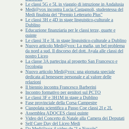
Le classi 5G e 5L in viaggio di istruzione in Andalusia
Medi@vox incontra Lucia Castagnoli, studentessa del
Medi finalista del “Premio Letterario Plus”
Le classi 3H e 4D in stage linguistico-culturale a
Dublino
Educazione finanziaria per le classi terze, quarte e
quinte
Le classi 3I e 3L in stage linguistico-culturale a Dublino
Nuovo articolo Medi@vox: La mafia, un bel problema
da nord a sud. Il discorso del dott. Ayala alle classi del
nostro Liceo
La classe 3A partecipa al progetto San Francesco e
l'ecologia
Nuovo articolo Medi@vox: una giornata speciale
dedicata al benessere personale e al valore delle
relazioni
Il biennio incontra Francesco Barberini
Incontro formativo per genitori sul PCTO
Le classi 3F e 3H1M in stage a Dublino
Fase provinciale della Corsa Campestre
Ciaspolata scientifica a Passo Coe classi 2I e 2L
Assemblea ADOCES classi quinte
Video del Concerto di Natale alla Camera dei Deputati
Self Care Day del Liceo Medi
Da Medi@vox il video de "Le Nuvole"