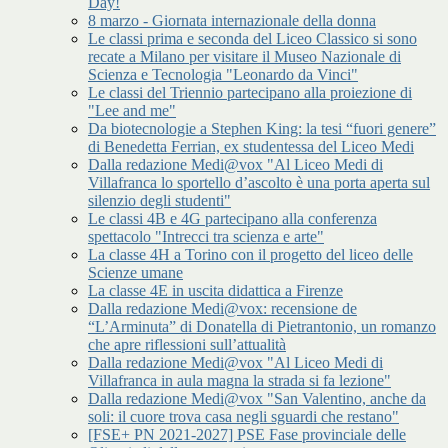
Day!
8 marzo - Giornata internazionale della donna
Le classi prima e seconda del Liceo Classico si sono
recate a Milano per visitare il Museo Nazionale di
Scienza e Tecnologia "Leonardo da Vinci"
Le classi del Triennio partecipano alla proiezione di
"Lee and me"
Da biotecnologie a Stephen King: la tesi “fuori genere”
di Benedetta Ferrian, ex studentessa del Liceo Medi
Dalla redazione Medi@vox "Al Liceo Medi di
Villafranca lo sportello d’ascolto è una porta aperta sul
silenzio degli studenti"
Le classi 4B e 4G partecipano alla conferenza
spettacolo "Intrecci tra scienza e arte"
La classe 4H a Torino con il progetto del liceo delle
Scienze umane
La classe 4E in uscita didattica a Firenze
Dalla redazione Medi@vox: recensione de
“L’Arminuta” di Donatella di Pietrantonio, un romanzo
che apre riflessioni sull’attualità
Dalla redazione Medi@vox "Al Liceo Medi di
Villafranca in aula magna la strada si fa lezione"
Dalla redazione Medi@vox "San Valentino, anche da
soli: il cuore trova casa negli sguardi che restano"
[FSE+ PN 2021-2027] PSE Fase provinciale delle