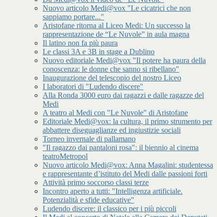
Nuovo articolo Medi@vox "Le cicatrici che non
sappiamo portare..."
Aristofane ritorna al Liceo Medi: Un successo la
rappresentazione de “Le Nuvole” in aula magna
Il latino non fa più paura
Le classi 3A e 3B in stage a Dublino
Nuovo editoriale Medi@vox "Il potere ha paura della
conoscenza: le donne che sanno si ribellano"
Inaugurazione del telescopio del nostro Liceo
I laboratori di "Ludendo discere"
Alla Ronda 3000 euro dai ragazzi e dalle ragazze del
Medi
A teatro al Medi con "Le Nuvole" di Aristofane
Editoriale Medi@vox: la cultura, il primo strumento per
abbattere diseguaglianze ed ingiustizie sociali
Torneo invernale di pallamano
"Il ragazzo dai pantaloni rosa": il biennio al cinema
teatroMetropol
Nuovo articolo Medi@vox: Anna Magalini: studentessa
e rappresentante d’istituto del Medi dalle passioni forti
Attività primo soccorso classi terze
Incontro aperto a tutti: "Intelligenza artificiale.
Potenzialità e sfide educative"
Ludendo discere: il classico per i più piccoli