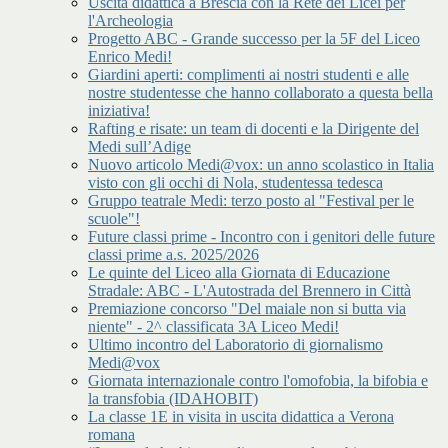
Uscita didattica a Brescia con la Rete dei Licei per
l'Archeologia
Progetto ABC - Grande successo per la 5F del Liceo
Enrico Medi!
Giardini aperti: complimenti ai nostri studenti e alle
nostre studentesse che hanno collaborato a questa bella
iniziativa!
Rafting e risate: un team di docenti e la Dirigente del
Medi sull’Adige
Nuovo articolo Medi@vox: un anno scolastico in Italia
visto con gli occhi di Nola, studentessa tedesca
Gruppo teatrale Medi: terzo posto al "Festival per le
scuole"!
Future classi prime - Incontro con i genitori delle future
classi prime a.s. 2025/2026
Le quinte del Liceo alla Giornata di Educazione
Stradale: ABC - L'Autostrada del Brennero in Città
Premiazione concorso "Del maiale non si butta via
niente" - 2^ classificata 3A Liceo Medi!
Ultimo incontro del Laboratorio di giornalismo
Medi@vox
Giornata internazionale contro l'omofobia, la bifobia e
la transfobia (IDAHOBIT)
La classe 1E in visita in uscita didattica a Verona
romana