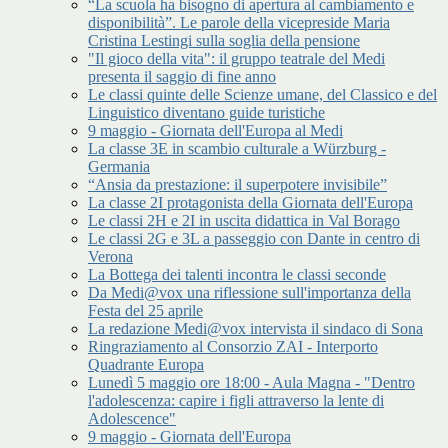
“La scuola ha bisogno di apertura al cambiamento e
disponibilità”. Le parole della vicepreside Maria
Cristina Lestingi sulla soglia della pensione
"Il gioco della vita": il gruppo teatrale del Medi
presenta il saggio di fine anno
Le classi quinte delle Scienze umane, del Classico e del
Linguistico diventano guide turistiche
9 maggio - Giornata dell'Europa al Medi
La classe 3E in scambio culturale a Würzburg -
Germania
“Ansia da prestazione: il superpotere invisibile”
La classe 2I protagonista della Giornata dell'Europa
Le classi 2H e 2I in uscita didattica in Val Borago
Le classi 2G e 3L a passeggio con Dante in centro di
Verona
La Bottega dei talenti incontra le classi seconde
Da Medi@vox una riflessione sull'importanza della
Festa del 25 aprile
La redazione Medi@vox intervista il sindaco di Sona
Ringraziamento al Consorzio ZAI - Interporto
Quadrante Europa
Lunedì 5 maggio ore 18:00 - Aula Magna - "Dentro
l'adolescenza: capire i figli attraverso la lente di
Adolescence"
9 maggio - Giornata dell'Europa