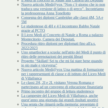
Il Medi al concerto di Natale alla Camera dei Deputati
Nuovo articolo Medi@vox “Non c’è giorno che io non
traduca una versione di latino o di greco”. Incontriamo
la professoressa Anna Tonellotto
Consegna dei diplomi Cambridge alle classi 4M, 5A e
5M
Le studentesse di 4H e 4 I incontrano Babbo Natale
grazie al PCTO
Il Liceo Medi al Concerto di Natale a Roma a palazzo
Montecitorio, Camera dei Deputati.
Procedura ritiro diplomi per diplomati fino all'a.s.
2022/2023
Uno smartlocker a scuola: nell'atrio del Medi il punto di
ritiro delle prenotazioni dei prestiti librari
Progetto “Skillati! Sei tu che mi fai stare bene quando
io sto male e viceversa”
Nuovo articolo Medi@vox Una mattina di formazione
per i rappresentanti di classe e di istituto del Liceo Medi
di Villafranca
Le classi 2H, 2I e 2L visitano Verona Romana e
partecipano ad un convegno di educazione finanziaria
Primo incontro del gruppo di lettura studentesco
La campestre del Liceo Medi di Villafranca, anche
quest’anno una giornata dai grandi risultati sportivi
Una serata che rimarrà nella memoria: presentato il