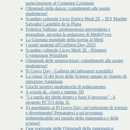
partecipazione al Certamen Livianum
Olimpiadi della danza: complimenti alle nostre
studentesse!
Scambio culturale Liceo Enrico Medi 2E – IES Matilde
Salvador Castellón de la Plana
Federica Valbusa, professoressa universitaria e
giornalista, incontra la redazione di Medi@vox
La Giornata mondiale della poesia al Medi
I nostri studenti all'UniStem Day 2025
Scambio culturale Liceo Medi 3E - Röntgen
Gymnasium Würzburg
Olimpiadi delle neuroscienze: complimenti alle nostre
studentesse!
Pi Greco Day - Galleria dei laboratori scientifici
La classe 5I del liceo delle Scienze umane in viaggio di
istruzione Andalusia
Giochi sportivi studenteschi di pallacanestro
A scuola di...visori e stampa 3D
"La tutela dei diritti dentro e fuori il processo" : il
progetto PCTO della 3L
Vi aspettiamo al Pi Greco Day: un'esplosione di scienza
e divertimento! Preparatevi a un'avventura
indimenticabile nel mondo della matematica e delle
scienze!
Fase regionale delle Olimpiadi della matematica: