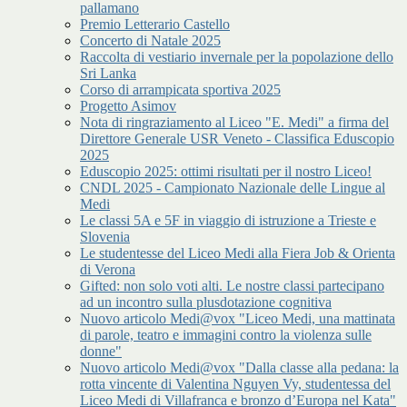
pallamano
Premio Letterario Castello
Concerto di Natale 2025
Raccolta di vestiario invernale per la popolazione dello
Sri Lanka
Corso di arrampicata sportiva 2025
Progetto Asimov
Nota di ringraziamento al Liceo "E. Medi" a firma del
Direttore Generale USR Veneto - Classifica Eduscopio
2025
Eduscopio 2025: ottimi risultati per il nostro Liceo!
CNDL 2025 - Campionato Nazionale delle Lingue al
Medi
Le classi 5A e 5F in viaggio di istruzione a Trieste e
Slovenia
Le studentesse del Liceo Medi alla Fiera Job & Orienta
di Verona
Gifted: non solo voti alti. Le nostre classi partecipano
ad un incontro sulla plusdotazione cognitiva
Nuovo articolo Medi@vox "Liceo Medi, una mattinata
di parole, teatro e immagini contro la violenza sulle
donne"
Nuovo articolo Medi@vox "Dalla classe alla pedana: la
rotta vincente di Valentina Nguyen Vy, studentessa del
Liceo Medi di Villafranca e bronzo d’Europa nel Kata"