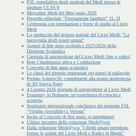
FSL ospedaliera degli studenti del Medi presso le
strutture ULSS 9
Mercatino Medi del libro usato 2026
Progetto editoriale "Eternamente bambini" 1L-3I
Cerimonia con premiazioni e borse di studio al Liceo
Medi
Lo spettacolo del gruppo teatrale del Liceo Medi: "La
meraviglia degli esseri umani"
Auguri di fine anno scolastico 2025/2026 della
Dirigente Scolastica
Giornata di autogestione del Liceo Medi: foto e video!
Rete Cittadinanza attiva e Costituzione
Concerto di fine anno scolastico
Le classi del triennio impegnate nei tornei di pallavolo
Premio Asimov26: complimenti alla nostra studentessa
di 3D Sonya Nagy
4 Giugno 2026 giornata di autogestione al Liceo Medi
Erasmus+ in Bulgaria: un’esperienza di crescita e
scoperta
Seminario internazionale conclusivo del progetto FSL
“Virgilio (invisibile) a Verona”
Invito al Concerto di fine anno: vi aspettiamo!
Ultimo incontro della redazione Medi@vox
Dalla redazione Medi@vox "I diritti umani prendono
forma: le quinte del Liceo Medi e Radici in libertà"