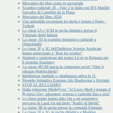
Mercatino del libro usato in succursale
Scambio culturale 2E - Fase 2 in Italia con IES Matilde
Salvador di Castellón de la Plana
Mercatino del libro 2026
Una splendida escursione tra storia e natura a Nago -
Torbole
Le classi 5A e 5CM in uscita didattica presso il
Vittoriale degli Italiani
La classe 3D in scambio linguistico-culturale a
Dinkelsbühl
Le classi 3F e 3G dell'Indirizzo Scienze Applicate
hanno partecipato a "Run for science"
Studenti e studentesse del nostro Liceo in Bulgaria per
il progetto Erasmus+
La classe 4H1M lancia la campagna social “Oltre il
silenzio #iotelochiedo”
Intelligenze multiple e cittadinanza attiva in 1L
Progetto formativo Erasmus Job Shadowing a Helsinki
STOP AL BULLISMO!
Dalla redazione Medi@vox "Al Liceo Medi è tornato il
Pi-greco Day: laboratori, scienza e curiosità fino a sera"
Le classi quinte hanno dato vita a un suggestivo
percorso di Land Art dal titolo “Radici di libertà”
La classe 3B in uscita presso la comunità Emmaus
Le classi 1F e 1G in uscita didattica a Modena