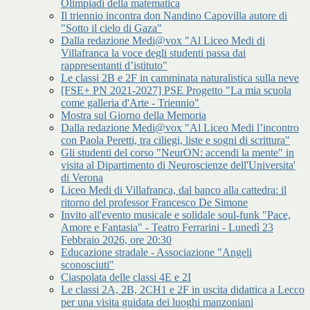
Olimpiadi della matematica
Il triennio incontra don Nandino Capovilla autore di
"Sotto il cielo di Gaza"
Dalla redazione Medi@vox "Al Liceo Medi di
Villafranca la voce degli studenti passa dai
rappresentanti d’istituto"
Le classi 2B e 2F in camminata naturalistica sulla neve
[FSE+ PN 2021-2027] PSE Progetto "La mia scuola
come galleria d'Arte - Triennio"
Mostra sul Giorno della Memoria
Dalla redazione Medi@vox "Al Liceo Medi l’incontro
con Paola Peretti, tra ciliegi, liste e sogni di scrittura"
Gli studenti del corso "NeurON: accendi la mente" in
visita al Dipartimento di Neuroscienze dell'Universita'
di Verona
Liceo Medi di Villafranca, dal banco alla cattedra: il
ritorno del professor Francesco De Simone
Invito all'evento musicale e solidale soul-funk "Pace,
Amore e Fantasia" - Teatro Ferrarini - Lunedì 23
Febbraio 2026, ore 20:30
Educazione stradale - Associazione "Angeli
sconosciuti"
Ciaspolata delle classi 4E e 2I
Le classi 2A, 2B, 2CH1 e 2F in uscita didattica a Lecco
per una visita guidata dei luoghi manzoniani