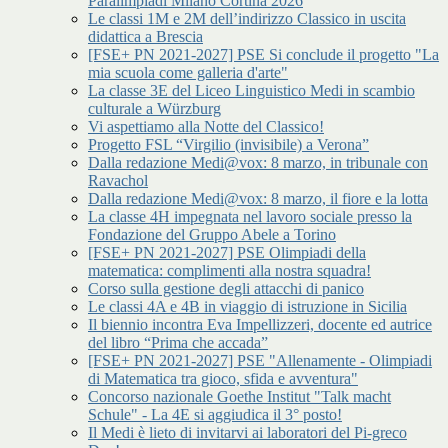
Paralimpiadi Milano Cortina 2026
Le classi 1M e 2M dell’indirizzo Classico in uscita
didattica a Brescia
[FSE+ PN 2021-2027] PSE Si conclude il progetto "La
mia scuola come galleria d'arte"
La classe 3E del Liceo Linguistico Medi in scambio
culturale a Würzburg
Vi aspettiamo alla Notte del Classico!
Progetto FSL “Virgilio (invisibile) a Verona”
Dalla redazione Medi@vox: 8 marzo, in tribunale con
Ravachol
Dalla redazione Medi@vox: 8 marzo, il fiore e la lotta
La classe 4H impegnata nel lavoro sociale presso la
Fondazione del Gruppo Abele a Torino
[FSE+ PN 2021-2027] PSE Olimpiadi della
matematica: complimenti alla nostra squadra!
Corso sulla gestione degli attacchi di panico
Le classi 4A e 4B in viaggio di istruzione in Sicilia
Il biennio incontra Eva Impellizzeri, docente ed autrice
del libro “Prima che accada”
[FSE+ PN 2021-2027] PSE "Allenamente - Olimpiadi
di Matematica tra gioco, sfida e avventura"
Concorso nazionale Goethe Institut "Talk macht
Schule" - La 4E si aggiudica il 3° posto!
Il Medi è lieto di invitarvi ai laboratori del Pi-greco