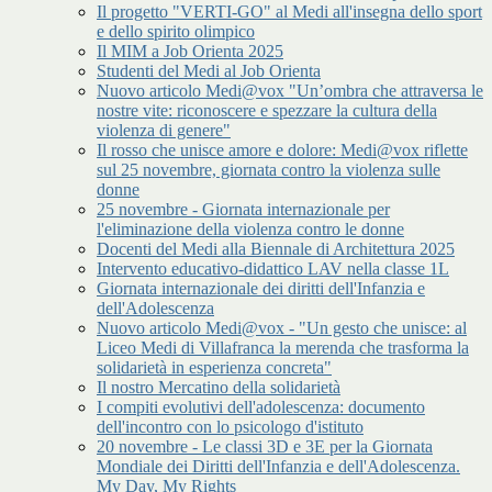
Il progetto "VERTI-GO" al Medi all'insegna dello sport
e dello spirito olimpico
Il MIM a Job Orienta 2025
Studenti del Medi al Job Orienta
Nuovo articolo Medi@vox "Un’ombra che attraversa le
nostre vite: riconoscere e spezzare la cultura della
violenza di genere"
Il rosso che unisce amore e dolore: Medi@vox riflette
sul 25 novembre, giornata contro la violenza sulle
donne
25 novembre - Giornata internazionale per
l'eliminazione della violenza contro le donne
Docenti del Medi alla Biennale di Architettura 2025
Intervento educativo-didattico LAV nella classe 1L
Giornata internazionale dei diritti dell'Infanzia e
dell'Adolescenza
Nuovo articolo Medi@vox - "Un gesto che unisce: al
Liceo Medi di Villafranca la merenda che trasforma la
solidarietà in esperienza concreta"
Il nostro Mercatino della solidarietà
I compiti evolutivi dell'adolescenza: documento
dell'incontro con lo psicologo d'istituto
20 novembre - Le classi 3D e 3E per la Giornata
Mondiale dei Diritti dell'Infanzia e dell'Adolescenza.
My Day, My Rights