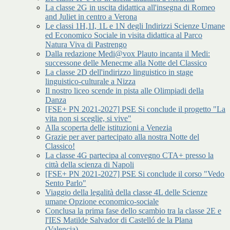
La classe 2G in uscita didattica all'insegna di Romeo
and Juliet in centro a Verona
Le classi 1H,1I, 1L e 1N degli Indirizzi Scienze Umane
ed Economico Sociale in visita didattica al Parco
Natura Viva di Pastrengo
Dalla redazione Medi@vox Plauto incanta il Medi:
successone delle Menecme alla Notte del Classico
La classe 2D dell'indirizzo linguistico in stage
linguistico-culturale a Nizza
Il nostro liceo scende in pista alle Olimpiadi della
Danza
[FSE+ PN 2021-2027] PSE Si conclude il progetto "La
vita non si sceglie, si vive"
Alla scoperta delle istituzioni a Venezia
Grazie per aver partecipato alla nostra Notte del
Classico!
La classe 4G partecipa al convegno CTA+ presso la
città della scienza di Napoli
[FSE+ PN 2021-2027] PSE Si conclude il corso "Vedo
Sento Parlo"
Viaggio della legalità della classe 4L delle Scienze
umane Opzione economico-sociale
Conclusa la prima fase dello scambio tra la classe 2E e
l'IES Matilde Salvador di Castelló de la Plana
(Valencia)