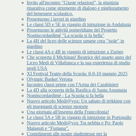
Invito all'incontro "Giuste relazioni”, la giustizia
riparativa come strumento di dialogo e miglioramento
del benessere scolastico.
Proseguono i lavori in giardino
Le classi 5D e 5E in viaggio di istruzione in Andalusia
Proseguono le attività pomeridiane del Progetto
Nontiscordardimé "La scuola si fa bella"
La 4H del liceo delle scienze umane crea "isole" in
giardino
Le classi 4A e 4B in viaggio di istruzione a Zurigo
Che scoperta il Michigan! Beatrice del quarto anno del
Liceo Medi di Villafranca e la sua esperienza di studio
negli USA
XI Festival Teatro della Scuola: 8-9-10 maggio 2025
Olympic Basket Verona
Incontro classi prime con l'Arma dei Carabinieri
La 4D alla scoperta della Basilica di Santa Anastasia
Nontiscordardimé - La Scuola si fa bella
Nuovo articolo Medi@vox: Un sabato di trekking con
gli insegnanti di scienze motorie
Una giornata all'insegna della Francofonia!
Le classi 5A e 5B in viaggio di istruzione in Portogallo
Nuovo articolo Medi@vox Tra nebbia e Po: Paolo
Malaguti e “Fumana”.
Complimenti alle nostre studentesse per la