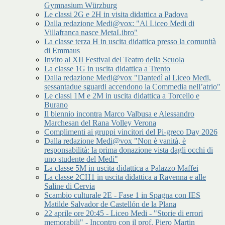
Gymnasium Würzburg
Le classi 2G e 2H in visita didattica a Padova
Dalla redazione Medi@vox: "Al Liceo Medi di
Villafranca nasce MetaLibro"
La classe terza H in uscita didattica presso la comunità
di Emmaus
Invito al XII Festival del Teatro della Scuola
La classe 1G in uscita didattica a Trento
Dalla redazione Medi@vox "Dantedì al Liceo Medi,
sessantadue sguardi accendono la Commedia nell’atrio"
Le classi 1M e 2M in uscita didattica a Torcello e
Burano
Il biennio incontra Marco Valbusa e Alessandro
Marchesan del Rana Volley Verona
Complimenti ai gruppi vincitori del Pi-greco Day 2026
Dalla redazione Medi@vox "Non è vanità, è
responsabilità: la prima donazione vista dagli occhi di
uno studente del Medi"
La classe 5M in uscita didattica a Palazzo Maffei
La classe 2CH1 in uscita didattica a Ravenna e alle
Saline di Cervia
Scambio culturale 2E - Fase 1 in Spagna con IES
Matilde Salvador de Castellón de la Plana
22 aprile ore 20:45 - Liceo Medi - "Storie di errori
memorabili" - Incontro con il prof. Piero Martin