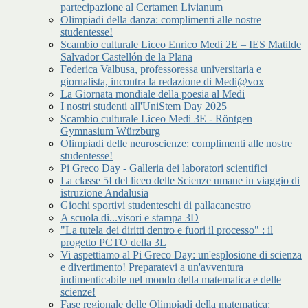
partecipazione al Certamen Livianum
Olimpiadi della danza: complimenti alle nostre
studentesse!
Scambio culturale Liceo Enrico Medi 2E – IES Matilde
Salvador Castellón de la Plana
Federica Valbusa, professoressa universitaria e
giornalista, incontra la redazione di Medi@vox
La Giornata mondiale della poesia al Medi
I nostri studenti all'UniStem Day 2025
Scambio culturale Liceo Medi 3E - Röntgen
Gymnasium Würzburg
Olimpiadi delle neuroscienze: complimenti alle nostre
studentesse!
Pi Greco Day - Galleria dei laboratori scientifici
La classe 5I del liceo delle Scienze umane in viaggio di
istruzione Andalusia
Giochi sportivi studenteschi di pallacanestro
A scuola di...visori e stampa 3D
"La tutela dei diritti dentro e fuori il processo" : il
progetto PCTO della 3L
Vi aspettiamo al Pi Greco Day: un'esplosione di scienza
e divertimento! Preparatevi a un'avventura
indimenticabile nel mondo della matematica e delle
scienze!
Fase regionale delle Olimpiadi della matematica: