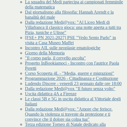
La squadra del Medi partecipa ai campionati femminile
della matematica
Dal giornalismo alla filosofia: Hannah Arendt e la
banalità del male
Dalla redazione Medi@vox: "Al Liceo Medi di
Villafranca il classico gioca: una notte aperta a tutti tra
Pizia, tuniche e Ulisse"
[FSE+ PN 2021-2027] PSE "Vedo Sento Parlo" in
visita a Casa Museo Maffei
Incontro AIL sulle neoplasie ematologiche
Giorno della Memoria
"Il corpo parla, il cervello ascolta"
Progetto InBookiamoci - Incontro con l'autrice Paola
Peretti
Corso Scoperta 4L - "Media, guerre e migrazioni"
Programmazione 2026 - Cittadinanza e Costituzione
Ludendo Discere - venerdì 23 gennaio dalle ore 18:00
Dalla redazione Medi@vox "Il futuro senza volto"
Uscita didattica 4A a Firenze
Le classi 5B e 5G in uscita didattica al Vittoriale degli
Italiani
Dalla redazione Medi@vox: "Amore che ferisce.
Quando la violenza si traveste da protezione e ti
convince che il dolore sia colpa tua"
Terza edizione Torneo di Natale dedicato alla