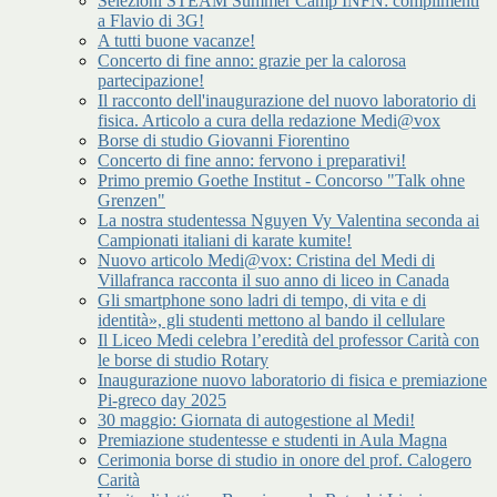
Selezioni STEAM Summer Camp INFN: complimenti
a Flavio di 3G!
A tutti buone vacanze!
Concerto di fine anno: grazie per la calorosa
partecipazione!
Il racconto dell'inaugurazione del nuovo laboratorio di
fisica. Articolo a cura della redazione Medi@vox
Borse di studio Giovanni Fiorentino
Concerto di fine anno: fervono i preparativi!
Primo premio Goethe Institut - Concorso "Talk ohne
Grenzen"
La nostra studentessa Nguyen Vy Valentina seconda ai
Campionati italiani di karate kumite!
Nuovo articolo Medi@vox: Cristina del Medi di
Villafranca racconta il suo anno di liceo in Canada
Gli smartphone sono ladri di tempo, di vita e di
identità», gli studenti mettono al bando il cellulare
Il Liceo Medi celebra l’eredità del professor Carità con
le borse di studio Rotary
Inaugurazione nuovo laboratorio di fisica e premiazione
Pi-greco day 2025
30 maggio: Giornata di autogestione al Medi!
Premiazione studentesse e studenti in Aula Magna
Cerimonia borse di studio in onore del prof. Calogero
Carità