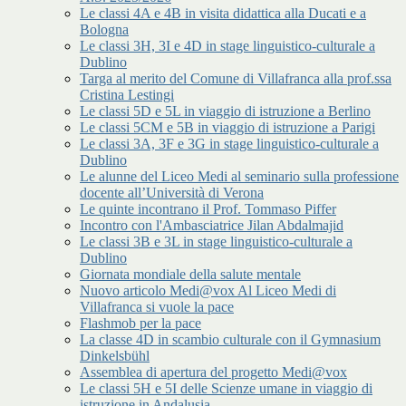
Le classi 4A e 4B in visita didattica alla Ducati e a
Bologna
Le classi 3H, 3I e 4D in stage linguistico-culturale a
Dublino
Targa al merito del Comune di Villafranca alla prof.ssa
Cristina Lestingi
Le classi 5D e 5L in viaggio di istruzione a Berlino
Le classi 5CM e 5B in viaggio di istruzione a Parigi
Le classi 3A, 3F e 3G in stage linguistico-culturale a
Dublino
Le alunne del Liceo Medi al seminario sulla professione
docente all’Università di Verona
Le quinte incontrano il Prof. Tommaso Piffer
Incontro con l'Ambasciatrice Jilan Abdalmajid
Le classi 3B e 3L in stage linguistico-culturale a
Dublino
Giornata mondiale della salute mentale
Nuovo articolo Medi@vox Al Liceo Medi di
Villafranca si vuole la pace
Flashmob per la pace
La classe 4D in scambio culturale con il Gymnasium
Dinkelsbühl
Assemblea di apertura del progetto Medi@vox
Le classi 5H e 5I delle Scienze umane in viaggio di
istruzione in Andalusia