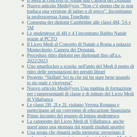
Il Medi al concerto di Natale alla Camera dei Deputati
Nuovo articolo Medi@vox “Non c’è giorno che io non
traduca una versione di latino o di greco”. Incontriamo
la professoressa Anna Tonellotto
Consegna dei diplomi Cambridge alle classi 4M, 5A e
5M
Le studentesse di 4H e 4 I incontrano Babbo Natale
grazie al PCTO
Il Liceo Medi al Concerto di Natale a Roma a palazzo
Montecitorio, Camera dei Deputati.
Procedura ritiro diplomi per diplomati fino all'a.s.
2022/2023
Uno smartlocker a scuola: nell'atrio del Medi il punto di
ritiro delle prenotazioni dei prestiti librari
Progetto “Skillati! Sei tu che mi fai stare bene quando
io sto male e viceversa”
Nuovo articolo Medi@vox Una mattina di formazione
per i rappresentanti di classe e di istituto del Liceo Medi
di Villafranca
Le classi 2H, 2I e 2L visitano Verona Romana e
partecipano ad un convegno di educazione finanziaria
Primo incontro del gruppo di lettura studentesco
La campestre del Liceo Medi di Villafranca, anche
quest’anno una giornata dai grandi risultati sportivi
Una serata che rimarrà nella memoria: presentato il