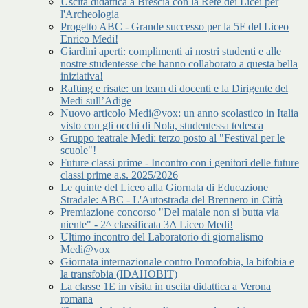
Uscita didattica a Brescia con la Rete dei Licei per
l'Archeologia
Progetto ABC - Grande successo per la 5F del Liceo
Enrico Medi!
Giardini aperti: complimenti ai nostri studenti e alle
nostre studentesse che hanno collaborato a questa bella
iniziativa!
Rafting e risate: un team di docenti e la Dirigente del
Medi sull’Adige
Nuovo articolo Medi@vox: un anno scolastico in Italia
visto con gli occhi di Nola, studentessa tedesca
Gruppo teatrale Medi: terzo posto al "Festival per le
scuole"!
Future classi prime - Incontro con i genitori delle future
classi prime a.s. 2025/2026
Le quinte del Liceo alla Giornata di Educazione
Stradale: ABC - L'Autostrada del Brennero in Città
Premiazione concorso "Del maiale non si butta via
niente" - 2^ classificata 3A Liceo Medi!
Ultimo incontro del Laboratorio di giornalismo
Medi@vox
Giornata internazionale contro l'omofobia, la bifobia e
la transfobia (IDAHOBIT)
La classe 1E in visita in uscita didattica a Verona
romana