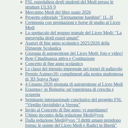
FSL ospedaliera degli studenti del Medi presso le
strutture ULSS 9
Mercatino Medi del libro usato 2026
Progetto editoriale "Eternamente bambini" 1L-3I
Cerimonia con premiazioni e borse di studio al Liceo
Medi
Lo spettacolo del gruppo teatrale del Liceo Medi: "La
meraviglia degli esseri umani"
Auguri di fine anno scolastico 2025/2026 della
Dirigente Scolastica
Giornata di autogestione del Liceo Medi: foto e video!
Rete Cittadinanza attiva e Costituzione
Concerto di fine anno scolastico
Le classi del triennio impegnate nei tornei di pallavolo
Premio Asimov26: complimenti alla nostra studentessa
di 3D Sonya Nagy
4 Giugno 2026 giornata di autogestione al Liceo Medi
Erasmus+ in Bulgaria: un’esperienza di crescita e
scoperta
Seminario internazionale conclusivo del progetto FSL
“Virgilio (invisibile) a Verona”
Invito al Concerto di fine anno: vi aspettiamo!
Ultimo incontro della redazione Medi@vox
Dalla redazione Medi@vox "I diritti umani prendono
forma: le quinte del Liceo Medi e Radici in libertà"