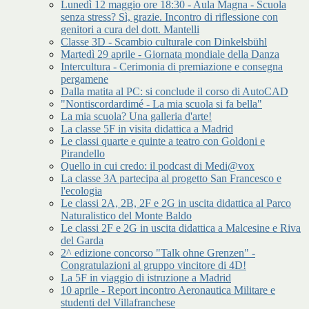
Lunedì 12 maggio ore 18:30 - Aula Magna - Scuola
senza stress? Sì, grazie. Incontro di riflessione con
genitori a cura del dott. Mantelli
Classe 3D - Scambio culturale con Dinkelsbühl
Martedì 29 aprile - Giornata mondiale della Danza
Intercultura - Cerimonia di premiazione e consegna
pergamene
Dalla matita al PC: si conclude il corso di AutoCAD
"Nontiscordardimé - La mia scuola si fa bella"
La mia scuola? Una galleria d'arte!
La classe 5F in visita didattica a Madrid
Le classi quarte e quinte a teatro con Goldoni e
Pirandello
Quello in cui credo: il podcast di Medi@vox
La classe 3A partecipa al progetto San Francesco e
l'ecologia
Le classi 2A, 2B, 2F e 2G in uscita didattica al Parco
Naturalistico del Monte Baldo
Le classi 2F e 2G in uscita didattica a Malcesine e Riva
del Garda
2^ edizione concorso "Talk ohne Grenzen" -
Congratulazioni al gruppo vincitore di 4D!
La 5F in viaggio di istruzione a Madrid
10 aprile - Report incontro Aeronautica Militare e
studenti del Villafranchese