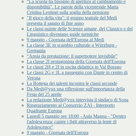
“La scuola ha bisogno di apertura al cambiamento e
disponibilità”. Le parole della vicepreside Maria
Cristina Lestingi sulla soglia della pensione
"Il gioco della vita": il gruppo teatrale del Medi
presenta il saggio di fine anno
Le classi quinte delle Scienze umane, del Classico e del
Linguistico diventano guide turistiche
9 maggio - Giornata dell'Europa al Medi
La classe 3E in scambio culturale a Würzburg -
Germania
“Ansia da prestazione: il superpotere invisibile”
La classe 2I protagonista della Giornata dell'Europa
Le classi 2H e 2I in uscita didattica in Val Borago
Le classi 2G e 3L a passeggio con Dante in centro di
Verona
La Bottega dei talenti incontra le classi seconde
Da Medi@vox una riflessione sull'importanza della
Festa del 25 aprile
La redazione Medi@vox intervista il sindaco di Sona
Ringraziamento al Consorzio ZAI - Interporto
Quadrante Europa
Lunedì 5 maggio ore 18:00 - Aula Magna - "Dentro
l'adolescenza: capire i figli attraverso la lente di
Adolescence"
9 maggio - Giornata dell'Europa