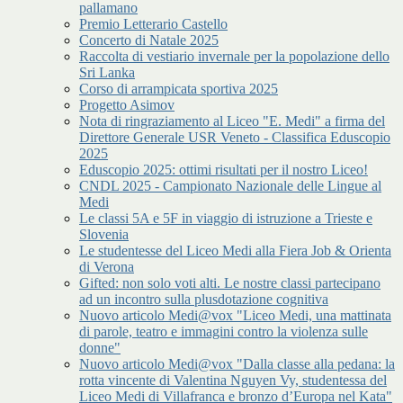
pallamano
Premio Letterario Castello
Concerto di Natale 2025
Raccolta di vestiario invernale per la popolazione dello
Sri Lanka
Corso di arrampicata sportiva 2025
Progetto Asimov
Nota di ringraziamento al Liceo "E. Medi" a firma del
Direttore Generale USR Veneto - Classifica Eduscopio
2025
Eduscopio 2025: ottimi risultati per il nostro Liceo!
CNDL 2025 - Campionato Nazionale delle Lingue al
Medi
Le classi 5A e 5F in viaggio di istruzione a Trieste e
Slovenia
Le studentesse del Liceo Medi alla Fiera Job & Orienta
di Verona
Gifted: non solo voti alti. Le nostre classi partecipano
ad un incontro sulla plusdotazione cognitiva
Nuovo articolo Medi@vox "Liceo Medi, una mattinata
di parole, teatro e immagini contro la violenza sulle
donne"
Nuovo articolo Medi@vox "Dalla classe alla pedana: la
rotta vincente di Valentina Nguyen Vy, studentessa del
Liceo Medi di Villafranca e bronzo d’Europa nel Kata"