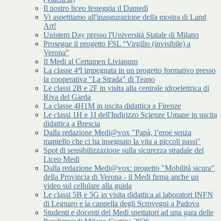
Il nostro liceo festeggia il Dantedì
Vi aspettiamo all'inaugurazione della mostra di Land
Art!
Unistem Day presso l'Università Statale di Milano
Prosegue il progetto FSL “Virgilio (invisibile) a
Verona”
Il Medi al Certamen Livianum
La classe 4ªI impegnata in un progetto formativo presso
la cooperativa "La Strada" di Teano
Le classi 2B e 2F in visita alla centrale idroelettrica di
Riva del Garda
La classe 4H1M in uscita didattica a Firenze
Le classi 1H e 1I dell'Indirizzo Scienze Umane in uscita
didattica a Brescia
Dalla redazione Medi@vox "Papà, l’eroe senza
mantello che ci ha insegnato la vita a piccoli passi"
Spot di sensibilizzazione sulla sicurezza stradale del
Liceo Medi
Dalla redazione Medi@vox: progetto "Mobilità sicura"
della Provincia di Verona - il Medi firma anche un
video sul cellulare alla guida
Le classi 5B e 5G in visita didattica ai laboratori INFN
di Legnaro e la cappella degli Scrovegni a Padova
Studenti e docenti del Medi spettatori ad una gara delle