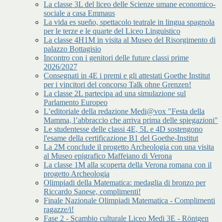
La classe 3L del liceo delle Scienze umane economico-
sociale a casa Emmaus
La vida es sueño, spettacolo teatrale in lingua spagnola
per le terze e le quarte del Liceo Linguistico
La classe 4H1M in visita al Museo del Risorgimento di
palazzo Bottagisio
Incontro con i genitori delle future classi prime
2026/2027
Consegnati in 4E i premi e gli attestati Goethe Institut
per i vincitori del concorso Talk ohne Grenzen!
La classe 2L partecipa ad una simulazione sul
Parlamento Europeo
L’editoriale della redazione Medi@vox "Festa della
Mamma, l’abbraccio che arriva prima delle spiegazioni"
Le studentesse delle classi 4E, 5L e 4D sostengono
l'esame della certificazione B1 del Goethe-Institut
La 2M conclude il progetto Archeologia con una visita
al Museo epigrafico Maffeiano di Verona
La classe 1M alla scoperta della Verona romana con il
progetto Archeologia
Olimpiadi della Matematica: medaglia di bronzo per
Riccardo Sanese, complimenti!
Finale Nazionale Olimpiadi Matematica - Complimenti
ragazze/i!
Fase 2 - Scambio culturale Liceo Medi 3E - Röntgen