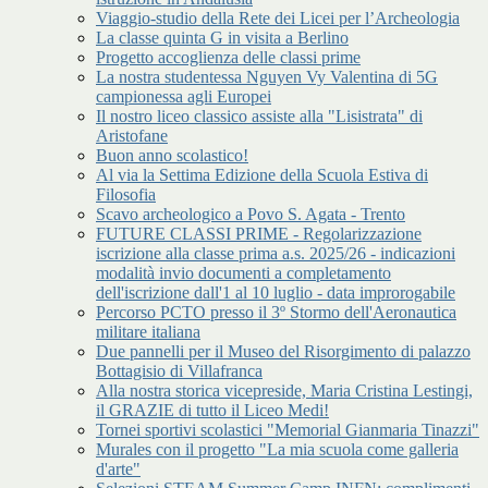
Viaggio-studio della Rete dei Licei per l’Archeologia
La classe quinta G in visita a Berlino
Progetto accoglienza delle classi prime
La nostra studentessa Nguyen Vy Valentina di 5G
campionessa agli Europei
Il nostro liceo classico assiste alla "Lisistrata" di
Aristofane
Buon anno scolastico!
Al via la Settima Edizione della Scuola Estiva di
Filosofia
Scavo archeologico a Povo S. Agata - Trento
FUTURE CLASSI PRIME - Regolarizzazione
iscrizione alla classe prima a.s. 2025/26 - indicazioni
modalità invio documenti a completamento
dell'iscrizione dall'1 al 10 luglio - data improrogabile
Percorso PCTO presso il 3º Stormo dell'Aeronautica
militare italiana
Due pannelli per il Museo del Risorgimento di palazzo
Bottagisio di Villafranca
Alla nostra storica vicepreside, Maria Cristina Lestingi,
il GRAZIE di tutto il Liceo Medi!
Tornei sportivi scolastici "Memorial Gianmaria Tinazzi"
Murales con il progetto "La mia scuola come galleria
d'arte"