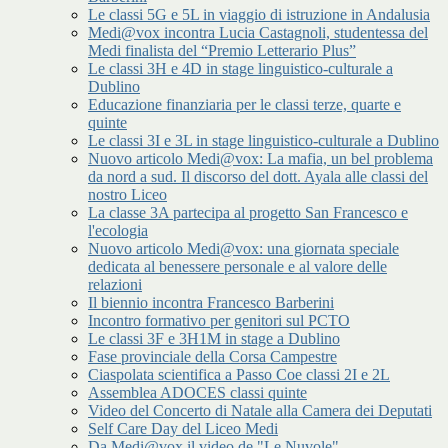
Le classi 5G e 5L in viaggio di istruzione in Andalusia
Medi@vox incontra Lucia Castagnoli, studentessa del
Medi finalista del “Premio Letterario Plus”
Le classi 3H e 4D in stage linguistico-culturale a
Dublino
Educazione finanziaria per le classi terze, quarte e
quinte
Le classi 3I e 3L in stage linguistico-culturale a Dublino
Nuovo articolo Medi@vox: La mafia, un bel problema
da nord a sud. Il discorso del dott. Ayala alle classi del
nostro Liceo
La classe 3A partecipa al progetto San Francesco e
l'ecologia
Nuovo articolo Medi@vox: una giornata speciale
dedicata al benessere personale e al valore delle
relazioni
Il biennio incontra Francesco Barberini
Incontro formativo per genitori sul PCTO
Le classi 3F e 3H1M in stage a Dublino
Fase provinciale della Corsa Campestre
Ciaspolata scientifica a Passo Coe classi 2I e 2L
Assemblea ADOCES classi quinte
Video del Concerto di Natale alla Camera dei Deputati
Self Care Day del Liceo Medi
Da Medi@vox il video de "Le Nuvole"