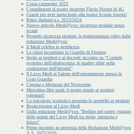
Corsa campestre 2025
Complimenti al nostro studente Flavio Pizzini di 4G
Grazie per aver partecipato alla nostra Scuola Aperta!
Ritiro diplomi a.s. 2023/2024
Nuovo articolo Medi@vox: sicurezza stradale senza
sconti
Progetto sicurezza stradale: la testimonianza video dalla
redazione Medi@vox
Il Medi celebra la gentilezza
Le classi incontrano la Guardia di Finanza
Invito ai genitori e ai docenti: incontro su “Compiti
evolutivi dell'adolescenza: le quattro sfide nella
costruzione dell'identità"
Il Liceo Medi al Salone dell'orientamento presso la
Gran Guardia
Cinema e Memoria del Novecento
Mercatino libri usati: il nostro grazie ai genitori
volontari!
Lo psicologo scolastico presenta lo sportello ai genitori
Bookcrossing al Liceo Medi
Dalla redazione Medi@vox "Berlino nel cuore: viaggio
delle quinte del Liceo Medi tra storia, memoria e
futuro"
Primo incontro in presenza della Redazione Medi@vox
A.S. 2025/2026