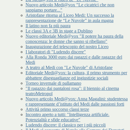
Nuovo articolo Medi@vox "Le cicatrici che non
sappiamo portare..."
Aristofane ritorna al Liceo Medi: Un successo la
rappresentazione de “Le Nuvole” in aula magna
Il latino non fa più paura
Le classi 3A e 3B in stage a Dublino
Nuovo editoriale Medi@vox "Il potere ha paura della
conoscenza: le donne che sanno si ribellano"
Inaugurazione del telescopio del nostro Liceo
I laboratori di "Ludendo discere"
Alla Ronda 3000 euro dai ragazzi e dalle ragazze del
Medi
A teatro al Medi con "Le Nuvole" di Aristofane
Editoriale Medi@vox: la cultura, il primo strumento per
abbattere diseguaglianze ed ingiustizie sociali
Torneo invernale di pallamano
"Il ragazzo dai pantaloni rosa": il biennio al cinema
teatroMetropol
Nuovo articolo Medi@vox: Anna Magalini: studentessa
e rappresentante d’istituto del Medi dalle passioni forti
Attività primo soccorso classi terze
Incontro aperto a tutti: "Intelligenza artificiale.
Potenzialità e sfide educative"
Ludendo discere: il classico per i più piccoli