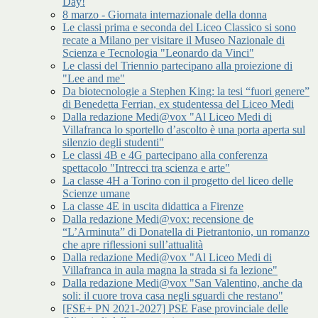
Day!
8 marzo - Giornata internazionale della donna
Le classi prima e seconda del Liceo Classico si sono
recate a Milano per visitare il Museo Nazionale di
Scienza e Tecnologia "Leonardo da Vinci"
Le classi del Triennio partecipano alla proiezione di
"Lee and me"
Da biotecnologie a Stephen King: la tesi “fuori genere”
di Benedetta Ferrian, ex studentessa del Liceo Medi
Dalla redazione Medi@vox "Al Liceo Medi di
Villafranca lo sportello d’ascolto è una porta aperta sul
silenzio degli studenti"
Le classi 4B e 4G partecipano alla conferenza
spettacolo "Intrecci tra scienza e arte"
La classe 4H a Torino con il progetto del liceo delle
Scienze umane
La classe 4E in uscita didattica a Firenze
Dalla redazione Medi@vox: recensione de
“L’Arminuta” di Donatella di Pietrantonio, un romanzo
che apre riflessioni sull’attualità
Dalla redazione Medi@vox "Al Liceo Medi di
Villafranca in aula magna la strada si fa lezione"
Dalla redazione Medi@vox "San Valentino, anche da
soli: il cuore trova casa negli sguardi che restano"
[FSE+ PN 2021-2027] PSE Fase provinciale delle