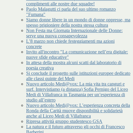
complimenti alle nostre due squadre!
Paolo Malagutti ci parla del suo ultimo romanzo
"Fumana"
Siamo donne libere in un mondo di donne oppresse, ma
spesso prigioniere della nostra stessa cultura
Non Festa ma Giornata Internazionale delle Donne:
serve una nuova consapevolezza
L’8 marzo non chiede festeggiamenti ma azioni
concrete
Invito all'incontro "La comunicazione nell’era digitale:
nuove sfide educative"
In attesa della mostra alcuni scatti dal laboratorio di
poesia creativa
Si conclude il progetto sulle istituzioni europee dedicato
alle classi quinte del Medi
Nuovo articolo Medi@vox: La mia vita tra canguri e
surf. Intervistiamo (a distanza) Sofia Pernigo del Liceo
Medi di Villafranca in Tasmania per un’esperienza di
studio all’estero
Nuovo articolo Medi@vox: L’esperienza concreta della
Ronda della Carità muove disponibilità e solidarietà
anche al Liceo Medi di Villafranca
Ripresa attività gruppo studentesco GSA
La natura e il futuro attraverso gli occhi di Francesco
Barberini