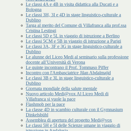
Le classi 4A e 4B in visita didattica alla Ducati e a
Bologna
Le classi 3H, 3I e 4D in stage linguistico-culturale a
Dublino
Targa al merito del Comune di Villafranca alla prof.ssa
Cristina Lestingi
Le classi 5D e 5L in viaggio di istruzione a Berlino
Le classi 5CM e 5B in viaggio di istruzione a Parigi
Le classi 3A, 3F e 3G in stage linguistico-culturale a
Dublino
Le alunne del Liceo Medi al seminario sulla professione
docente all’Università di Verona
Le quinte incontrano il Prof. Tommaso Piffer
Incontro con l'Ambasciatrice Jilan Abdalmajid
Le classi 3B e 3L in stage linguistico-culturale a
Dublino
Giornata mondiale della salute mentale
Nuovo articolo Medi@vox Al Liceo Medi di
Villafranca si vuole la pace
Flashmob per la pace
La classe 4D in scambio culturale con il Gymnasium
Dinkelsbühl
Assemblea di apertura del progetto Medi@vox
Le classi 5H e 5I delle Scienze umane in viaggio di
istruzione in Andalusia