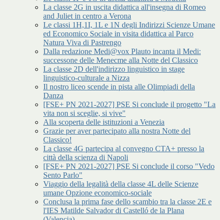
La classe 2G in uscita didattica all'insegna di Romeo
and Juliet in centro a Verona
Le classi 1H,1I, 1L e 1N degli Indirizzi Scienze Umane
ed Economico Sociale in visita didattica al Parco
Natura Viva di Pastrengo
Dalla redazione Medi@vox Plauto incanta il Medi:
successone delle Menecme alla Notte del Classico
La classe 2D dell'indirizzo linguistico in stage
linguistico-culturale a Nizza
Il nostro liceo scende in pista alle Olimpiadi della
Danza
[FSE+ PN 2021-2027] PSE Si conclude il progetto "La
vita non si sceglie, si vive"
Alla scoperta delle istituzioni a Venezia
Grazie per aver partecipato alla nostra Notte del
Classico!
La classe 4G partecipa al convegno CTA+ presso la
città della scienza di Napoli
[FSE+ PN 2021-2027] PSE Si conclude il corso "Vedo
Sento Parlo"
Viaggio della legalità della classe 4L delle Scienze
umane Opzione economico-sociale
Conclusa la prima fase dello scambio tra la classe 2E e
l'IES Matilde Salvador di Castelló de la Plana
(Valencia)