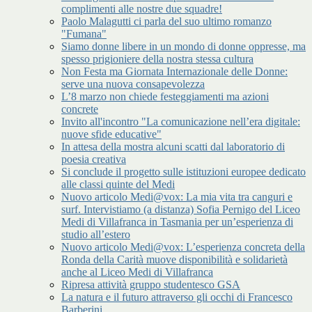
complimenti alle nostre due squadre!
Paolo Malagutti ci parla del suo ultimo romanzo
"Fumana"
Siamo donne libere in un mondo di donne oppresse, ma
spesso prigioniere della nostra stessa cultura
Non Festa ma Giornata Internazionale delle Donne:
serve una nuova consapevolezza
L’8 marzo non chiede festeggiamenti ma azioni
concrete
Invito all'incontro "La comunicazione nell’era digitale:
nuove sfide educative"
In attesa della mostra alcuni scatti dal laboratorio di
poesia creativa
Si conclude il progetto sulle istituzioni europee dedicato
alle classi quinte del Medi
Nuovo articolo Medi@vox: La mia vita tra canguri e
surf. Intervistiamo (a distanza) Sofia Pernigo del Liceo
Medi di Villafranca in Tasmania per un’esperienza di
studio all’estero
Nuovo articolo Medi@vox: L’esperienza concreta della
Ronda della Carità muove disponibilità e solidarietà
anche al Liceo Medi di Villafranca
Ripresa attività gruppo studentesco GSA
La natura e il futuro attraverso gli occhi di Francesco
Barberini