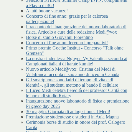
Selezioni STEAM Summer Camp INFN: complimenti
a Flavio di 3G!
A tutti buone vacanze!
Concerto di fine anno: grazie per la calorosa
partecipazione!
Il racconto dell'inaugurazione del nuovo laboratorio di
fisica. Articolo a cura della redazione Medi@vox
Borse di studio Giovanni Fiorentino
Concerto di fine anno: fervono i preparativi!
Primo premio Goethe Institut - Concorso "Talk ohne
Grenzen"
La nostra studentessa Nguyen Vy Valentina seconda ai
Campionati italiani di karate kumite!
Nuovo articolo Medi@vox: Cristina del Medi di
Villafranca racconta il suo anno di liceo in Canada
Gli smartphone sono ladri di tempo, di vita e di
identità», gli studenti mettono al bando il cellulare
Il Liceo Medi celebra l’eredità del professor Carità con
le borse di studio Rotary
Inaugurazione nuovo laboratorio di fisica e premiazione
Pi-greco day 2025
30 maggio: Giornata di autogestione al Medi!
Premiazione studentesse e studenti in Aula Magna
Cerimonia borse di studio in onore del prof. Calogero
Carità