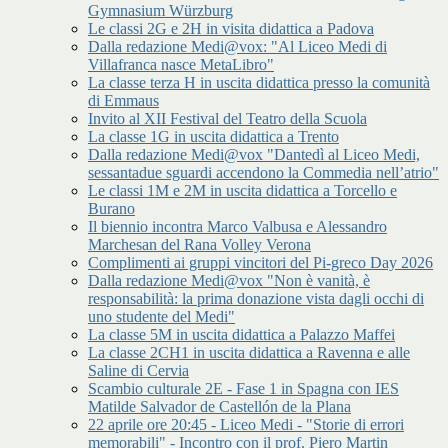
Gymnasium Würzburg
Le classi 2G e 2H in visita didattica a Padova
Dalla redazione Medi@vox: "Al Liceo Medi di
Villafranca nasce MetaLibro"
La classe terza H in uscita didattica presso la comunità
di Emmaus
Invito al XII Festival del Teatro della Scuola
La classe 1G in uscita didattica a Trento
Dalla redazione Medi@vox "Dantedì al Liceo Medi,
sessantadue sguardi accendono la Commedia nell’atrio"
Le classi 1M e 2M in uscita didattica a Torcello e
Burano
Il biennio incontra Marco Valbusa e Alessandro
Marchesan del Rana Volley Verona
Complimenti ai gruppi vincitori del Pi-greco Day 2026
Dalla redazione Medi@vox "Non è vanità, è
responsabilità: la prima donazione vista dagli occhi di
uno studente del Medi"
La classe 5M in uscita didattica a Palazzo Maffei
La classe 2CH1 in uscita didattica a Ravenna e alle
Saline di Cervia
Scambio culturale 2E - Fase 1 in Spagna con IES
Matilde Salvador de Castellón de la Plana
22 aprile ore 20:45 - Liceo Medi - "Storie di errori
memorabili" - Incontro con il prof. Piero Martin