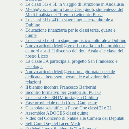
Le classi 5G e 5L in viaggio di istruzione in Andalusia
Medi@vox incontra Lucia Castagnoli, studentessa del
Medi finalista del “Premio Letterario Plus”
Le classi 3H e 4D in stage linguistico-culturale a
Dublino
Educazione finanziaria per le classi terze, quarte e
quinte
Le classi 3I e 3L in stage linguistico-culturale a Dublino
Nuovo articolo Medi@vox: La mafia, un bel problema
da nord a sud. Il discorso del dott. Ayala alle classi del
nostro Liceo
La classe 3A partecipa al progetto San Francesco e
l'ecologia
Nuovo articolo Medi@vox: una giornata speciale
dedicata al benessere personale e al valore delle
relazioni
Il biennio incontra Francesco Barberini
Incontro formativo per genitori sul PCTO
Le classi 3F e 3H1M in stage a Dublino
Fase provinciale della Corsa Campestre
Ciaspolata scientifica a Passo Coe classi 2I e 2L
Assemblea ADOCES classi quinte
Video del Concerto di Natale alla Camera dei Deputati
Self Care Day del Liceo Medi
Da Medi@vox il video de "Le Nuvole"