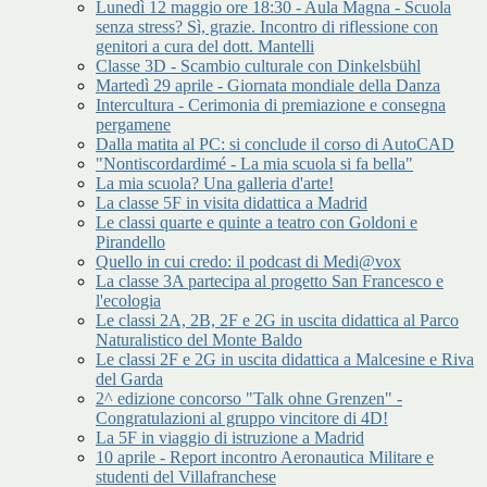
Lunedì 12 maggio ore 18:30 - Aula Magna - Scuola
senza stress? Sì, grazie. Incontro di riflessione con
genitori a cura del dott. Mantelli
Classe 3D - Scambio culturale con Dinkelsbühl
Martedì 29 aprile - Giornata mondiale della Danza
Intercultura - Cerimonia di premiazione e consegna
pergamene
Dalla matita al PC: si conclude il corso di AutoCAD
"Nontiscordardimé - La mia scuola si fa bella"
La mia scuola? Una galleria d'arte!
La classe 5F in visita didattica a Madrid
Le classi quarte e quinte a teatro con Goldoni e
Pirandello
Quello in cui credo: il podcast di Medi@vox
La classe 3A partecipa al progetto San Francesco e
l'ecologia
Le classi 2A, 2B, 2F e 2G in uscita didattica al Parco
Naturalistico del Monte Baldo
Le classi 2F e 2G in uscita didattica a Malcesine e Riva
del Garda
2^ edizione concorso "Talk ohne Grenzen" -
Congratulazioni al gruppo vincitore di 4D!
La 5F in viaggio di istruzione a Madrid
10 aprile - Report incontro Aeronautica Militare e
studenti del Villafranchese