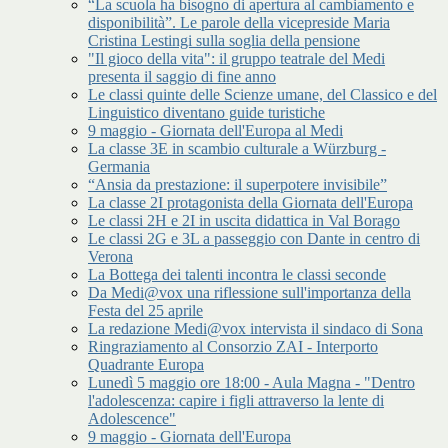
“La scuola ha bisogno di apertura al cambiamento e
disponibilità”. Le parole della vicepreside Maria
Cristina Lestingi sulla soglia della pensione
"Il gioco della vita": il gruppo teatrale del Medi
presenta il saggio di fine anno
Le classi quinte delle Scienze umane, del Classico e del
Linguistico diventano guide turistiche
9 maggio - Giornata dell'Europa al Medi
La classe 3E in scambio culturale a Würzburg -
Germania
“Ansia da prestazione: il superpotere invisibile”
La classe 2I protagonista della Giornata dell'Europa
Le classi 2H e 2I in uscita didattica in Val Borago
Le classi 2G e 3L a passeggio con Dante in centro di
Verona
La Bottega dei talenti incontra le classi seconde
Da Medi@vox una riflessione sull'importanza della
Festa del 25 aprile
La redazione Medi@vox intervista il sindaco di Sona
Ringraziamento al Consorzio ZAI - Interporto
Quadrante Europa
Lunedì 5 maggio ore 18:00 - Aula Magna - "Dentro
l'adolescenza: capire i figli attraverso la lente di
Adolescence"
9 maggio - Giornata dell'Europa