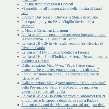
Il nostro liceo festeggia il Dantedì
Vi aspettiamo all'inaugurazione della mostra di Land
Art!
Unistem Day presso l'Università Statale di Milano
Prosegue il progetto FSL “Virgilio (invisibile) a
Verona”
Il Medi al Certamen Livianum
La classe 4ªI impegnata in un progetto formativo presso
la cooperativa "La Strada" di Teano
Le classi 2B e 2F in visita alla centrale idroelettrica di
Riva del Garda
La classe 4H1M in uscita didattica a Firenze
Le classi 1H e 1I dell'Indirizzo Scienze Umane in uscita
didattica a Brescia
Dalla redazione Medi@vox "Papà, l’eroe senza
mantello che ci ha insegnato la vita a piccoli passi"
Spot di sensibilizzazione sulla sicurezza stradale del
Liceo Medi
Dalla redazione Medi@vox: progetto "Mobilità sicura"
della Provincia di Verona - il Medi firma anche un
video sul cellulare alla guida
Le classi 5B e 5G in visita didattica ai laboratori INFN
di Legnaro e la cappella degli Scrovegni a Padova
Studenti e docenti del Medi spettatori ad una gara delle