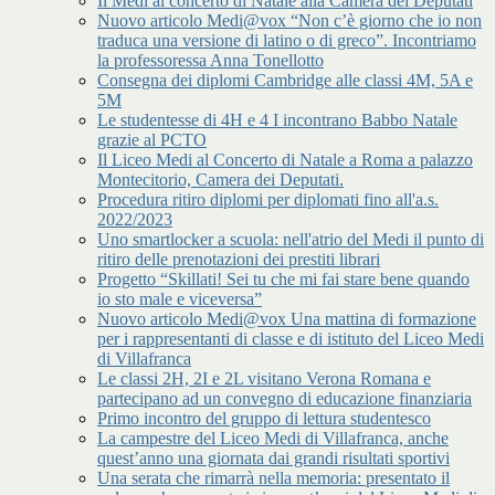
Il Medi al concerto di Natale alla Camera dei Deputati
Nuovo articolo Medi@vox “Non c’è giorno che io non
traduca una versione di latino o di greco”. Incontriamo
la professoressa Anna Tonellotto
Consegna dei diplomi Cambridge alle classi 4M, 5A e
5M
Le studentesse di 4H e 4 I incontrano Babbo Natale
grazie al PCTO
Il Liceo Medi al Concerto di Natale a Roma a palazzo
Montecitorio, Camera dei Deputati.
Procedura ritiro diplomi per diplomati fino all'a.s.
2022/2023
Uno smartlocker a scuola: nell'atrio del Medi il punto di
ritiro delle prenotazioni dei prestiti librari
Progetto “Skillati! Sei tu che mi fai stare bene quando
io sto male e viceversa”
Nuovo articolo Medi@vox Una mattina di formazione
per i rappresentanti di classe e di istituto del Liceo Medi
di Villafranca
Le classi 2H, 2I e 2L visitano Verona Romana e
partecipano ad un convegno di educazione finanziaria
Primo incontro del gruppo di lettura studentesco
La campestre del Liceo Medi di Villafranca, anche
quest’anno una giornata dai grandi risultati sportivi
Una serata che rimarrà nella memoria: presentato il