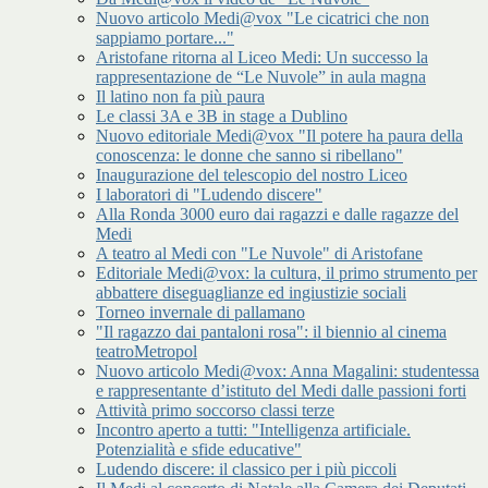
Nuovo articolo Medi@vox "Le cicatrici che non
sappiamo portare..."
Aristofane ritorna al Liceo Medi: Un successo la
rappresentazione de “Le Nuvole” in aula magna
Il latino non fa più paura
Le classi 3A e 3B in stage a Dublino
Nuovo editoriale Medi@vox "Il potere ha paura della
conoscenza: le donne che sanno si ribellano"
Inaugurazione del telescopio del nostro Liceo
I laboratori di "Ludendo discere"
Alla Ronda 3000 euro dai ragazzi e dalle ragazze del
Medi
A teatro al Medi con "Le Nuvole" di Aristofane
Editoriale Medi@vox: la cultura, il primo strumento per
abbattere diseguaglianze ed ingiustizie sociali
Torneo invernale di pallamano
"Il ragazzo dai pantaloni rosa": il biennio al cinema
teatroMetropol
Nuovo articolo Medi@vox: Anna Magalini: studentessa
e rappresentante d’istituto del Medi dalle passioni forti
Attività primo soccorso classi terze
Incontro aperto a tutti: "Intelligenza artificiale.
Potenzialità e sfide educative"
Ludendo discere: il classico per i più piccoli