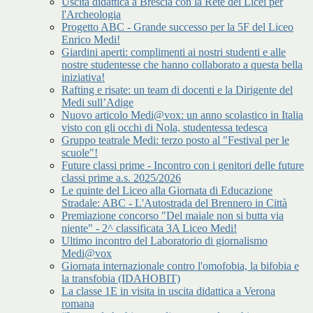
Uscita didattica a Brescia con la Rete dei Licei per
l'Archeologia
Progetto ABC - Grande successo per la 5F del Liceo
Enrico Medi!
Giardini aperti: complimenti ai nostri studenti e alle
nostre studentesse che hanno collaborato a questa bella
iniziativa!
Rafting e risate: un team di docenti e la Dirigente del
Medi sull’Adige
Nuovo articolo Medi@vox: un anno scolastico in Italia
visto con gli occhi di Nola, studentessa tedesca
Gruppo teatrale Medi: terzo posto al "Festival per le
scuole"!
Future classi prime - Incontro con i genitori delle future
classi prime a.s. 2025/2026
Le quinte del Liceo alla Giornata di Educazione
Stradale: ABC - L'Autostrada del Brennero in Città
Premiazione concorso "Del maiale non si butta via
niente" - 2^ classificata 3A Liceo Medi!
Ultimo incontro del Laboratorio di giornalismo
Medi@vox
Giornata internazionale contro l'omofobia, la bifobia e
la transfobia (IDAHOBIT)
La classe 1E in visita in uscita didattica a Verona
romana