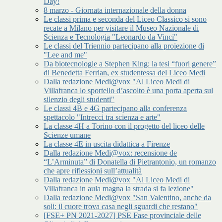
Day!
8 marzo - Giornata internazionale della donna
Le classi prima e seconda del Liceo Classico si sono
recate a Milano per visitare il Museo Nazionale di
Scienza e Tecnologia "Leonardo da Vinci"
Le classi del Triennio partecipano alla proiezione di
"Lee and me"
Da biotecnologie a Stephen King: la tesi “fuori genere”
di Benedetta Ferrian, ex studentessa del Liceo Medi
Dalla redazione Medi@vox "Al Liceo Medi di
Villafranca lo sportello d’ascolto è una porta aperta sul
silenzio degli studenti"
Le classi 4B e 4G partecipano alla conferenza
spettacolo "Intrecci tra scienza e arte"
La classe 4H a Torino con il progetto del liceo delle
Scienze umane
La classe 4E in uscita didattica a Firenze
Dalla redazione Medi@vox: recensione de
“L’Arminuta” di Donatella di Pietrantonio, un romanzo
che apre riflessioni sull’attualità
Dalla redazione Medi@vox "Al Liceo Medi di
Villafranca in aula magna la strada si fa lezione"
Dalla redazione Medi@vox "San Valentino, anche da
soli: il cuore trova casa negli sguardi che restano"
[FSE+ PN 2021-2027] PSE Fase provinciale delle