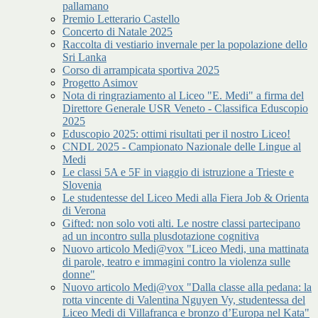
pallamano
Premio Letterario Castello
Concerto di Natale 2025
Raccolta di vestiario invernale per la popolazione dello
Sri Lanka
Corso di arrampicata sportiva 2025
Progetto Asimov
Nota di ringraziamento al Liceo "E. Medi" a firma del
Direttore Generale USR Veneto - Classifica Eduscopio
2025
Eduscopio 2025: ottimi risultati per il nostro Liceo!
CNDL 2025 - Campionato Nazionale delle Lingue al
Medi
Le classi 5A e 5F in viaggio di istruzione a Trieste e
Slovenia
Le studentesse del Liceo Medi alla Fiera Job & Orienta
di Verona
Gifted: non solo voti alti. Le nostre classi partecipano
ad un incontro sulla plusdotazione cognitiva
Nuovo articolo Medi@vox "Liceo Medi, una mattinata
di parole, teatro e immagini contro la violenza sulle
donne"
Nuovo articolo Medi@vox "Dalla classe alla pedana: la
rotta vincente di Valentina Nguyen Vy, studentessa del
Liceo Medi di Villafranca e bronzo d’Europa nel Kata"