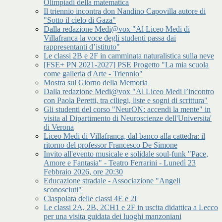
Olimpiadi della matematica
Il triennio incontra don Nandino Capovilla autore di
"Sotto il cielo di Gaza"
Dalla redazione Medi@vox "Al Liceo Medi di
Villafranca la voce degli studenti passa dai
rappresentanti d’istituto"
Le classi 2B e 2F in camminata naturalistica sulla neve
[FSE+ PN 2021-2027] PSE Progetto "La mia scuola
come galleria d'Arte - Triennio"
Mostra sul Giorno della Memoria
Dalla redazione Medi@vox "Al Liceo Medi l’incontro
con Paola Peretti, tra ciliegi, liste e sogni di scrittura"
Gli studenti del corso "NeurON: accendi la mente" in
visita al Dipartimento di Neuroscienze dell'Universita'
di Verona
Liceo Medi di Villafranca, dal banco alla cattedra: il
ritorno del professor Francesco De Simone
Invito all'evento musicale e solidale soul-funk "Pace,
Amore e Fantasia" - Teatro Ferrarini - Lunedì 23
Febbraio 2026, ore 20:30
Educazione stradale - Associazione "Angeli
sconosciuti"
Ciaspolata delle classi 4E e 2I
Le classi 2A, 2B, 2CH1 e 2F in uscita didattica a Lecco
per una visita guidata dei luoghi manzoniani