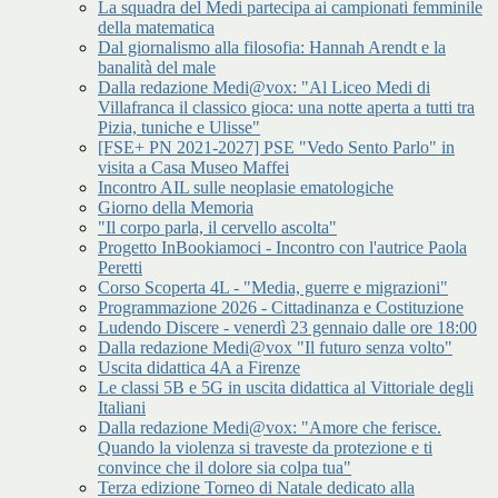
La squadra del Medi partecipa ai campionati femminile
della matematica
Dal giornalismo alla filosofia: Hannah Arendt e la
banalità del male
Dalla redazione Medi@vox: "Al Liceo Medi di
Villafranca il classico gioca: una notte aperta a tutti tra
Pizia, tuniche e Ulisse"
[FSE+ PN 2021-2027] PSE "Vedo Sento Parlo" in
visita a Casa Museo Maffei
Incontro AIL sulle neoplasie ematologiche
Giorno della Memoria
"Il corpo parla, il cervello ascolta"
Progetto InBookiamoci - Incontro con l'autrice Paola
Peretti
Corso Scoperta 4L - "Media, guerre e migrazioni"
Programmazione 2026 - Cittadinanza e Costituzione
Ludendo Discere - venerdì 23 gennaio dalle ore 18:00
Dalla redazione Medi@vox "Il futuro senza volto"
Uscita didattica 4A a Firenze
Le classi 5B e 5G in uscita didattica al Vittoriale degli
Italiani
Dalla redazione Medi@vox: "Amore che ferisce.
Quando la violenza si traveste da protezione e ti
convince che il dolore sia colpa tua"
Terza edizione Torneo di Natale dedicato alla