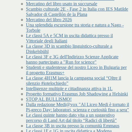
Mercatino del libro usato in succursale
Scambio culturale 2E - Fase 2 in Italia con IES Matilde
Salvador di Castellón de la Plana
Mercatino del libro 2026
Una splendida escursione tra storia e natura a Nago -
Torbole
Le classi 5A e 5CM in uscita didattica presso il
Vittoriale degli Italiani
La classe 3D in scambio linguistico-culturale a
Dinkelsbühl
Le classi 3F e 3G dell'Indirizzo Scienze Applicate
hanno partecipato a "Run for science"
Studenti e studentesse del nostro Liceo in Bulgaria per
il progetto Erasmus+
La classe 4H1M lancia la campagna social “Oltre il
silenzio #iotelochiedo”
Intelligenze multiple e cittadinanza attiva in 1L
Progetto formativo Erasmus Job Shadowing a Helsinki
STOP AL BULLISMO!
Dalla redazione Medi@vox "Al Liceo Medi è tornato il
Pi-greco Day: laboratori, scienza e curiosità fino a sera"
Le classi quinte hanno dato vita a un suggestivo
percorso di Land Art dal titolo “Radici di libertà”
La classe 3B in uscita presso la comunità Emmaus
Le classi 1F e 1G in uscita didattica a Modena