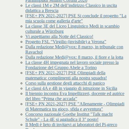
Paralimpiadi Milano Cortina 2026
Le classi 1M e 2M dell’indirizzo Classico in uscita
didattica a Brescia
[FSE+ PN 2021-2027] PSE Si conclude il progetto "La
mia scuola come galleria d'arte"
La classe 3E del Liceo Linguistico Medi in scambio
culturale a Würzburg
Vi aspettiamo alla Notte del Classico!
Progetto FSL “Virgilio (invisibile) a Verona”
Dalla redazione Medi@vox: 8 marzo, in tribunale con
Ravachol
Dalla redazione Medi@vox: 8 marzo, il fiore e la lotta
La classe 4H impegnata nel lavoro sociale presso la
Fondazione del Gruppo Abele a Torino
[FSE+ PN 2021-2027] PSE Olimpiadi della
matematica: complimenti alla nostra squadra!
Corso sulla gestione degli attacchi di panico
Le classi 4A e 4B in viaggio di istruzione in Sicilia
Il biennio incontra Eva Impellizzeri, docente ed autrice
del libro “Prima che accada”
[FSE+ PN 2021-2027] PSE "Allenamente - Olimpiadi
di Matematica tra gioco, sfida e avventura"
Concorso nazionale Goethe Institut "Talk macht
Schule" - La 4E si aggiudica il 3° posto!
Il Medi è lieto di invitarvi ai laboratori del Pi-greco