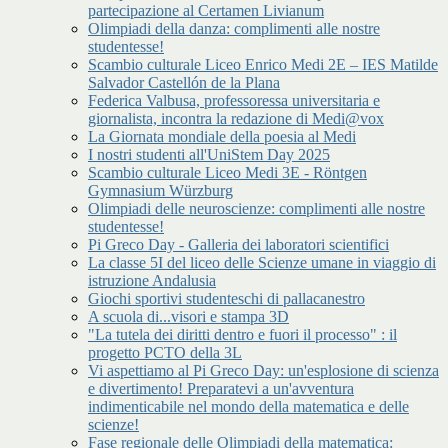
partecipazione al Certamen Livianum
Olimpiadi della danza: complimenti alle nostre
studentesse!
Scambio culturale Liceo Enrico Medi 2E – IES Matilde
Salvador Castellón de la Plana
Federica Valbusa, professoressa universitaria e
giornalista, incontra la redazione di Medi@vox
La Giornata mondiale della poesia al Medi
I nostri studenti all'UniStem Day 2025
Scambio culturale Liceo Medi 3E - Röntgen
Gymnasium Würzburg
Olimpiadi delle neuroscienze: complimenti alle nostre
studentesse!
Pi Greco Day - Galleria dei laboratori scientifici
La classe 5I del liceo delle Scienze umane in viaggio di
istruzione Andalusia
Giochi sportivi studenteschi di pallacanestro
A scuola di...visori e stampa 3D
"La tutela dei diritti dentro e fuori il processo" : il
progetto PCTO della 3L
Vi aspettiamo al Pi Greco Day: un'esplosione di scienza
e divertimento! Preparatevi a un'avventura
indimenticabile nel mondo della matematica e delle
scienze!
Fase regionale delle Olimpiadi della matematica: