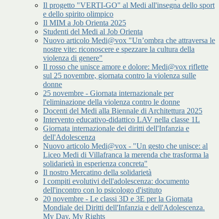
Il progetto "VERTI-GO" al Medi all'insegna dello sport
e dello spirito olimpico
Il MIM a Job Orienta 2025
Studenti del Medi al Job Orienta
Nuovo articolo Medi@vox "Un’ombra che attraversa le
nostre vite: riconoscere e spezzare la cultura della
violenza di genere"
Il rosso che unisce amore e dolore: Medi@vox riflette
sul 25 novembre, giornata contro la violenza sulle
donne
25 novembre - Giornata internazionale per
l'eliminazione della violenza contro le donne
Docenti del Medi alla Biennale di Architettura 2025
Intervento educativo-didattico LAV nella classe 1L
Giornata internazionale dei diritti dell'Infanzia e
dell'Adolescenza
Nuovo articolo Medi@vox - "Un gesto che unisce: al
Liceo Medi di Villafranca la merenda che trasforma la
solidarietà in esperienza concreta"
Il nostro Mercatino della solidarietà
I compiti evolutivi dell'adolescenza: documento
dell'incontro con lo psicologo d'istituto
20 novembre - Le classi 3D e 3E per la Giornata
Mondiale dei Diritti dell'Infanzia e dell'Adolescenza.
My Day, My Rights