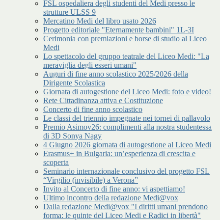
FSL ospedaliera degli studenti del Medi presso le
strutture ULSS 9
Mercatino Medi del libro usato 2026
Progetto editoriale "Eternamente bambini" 1L-3I
Cerimonia con premiazioni e borse di studio al Liceo
Medi
Lo spettacolo del gruppo teatrale del Liceo Medi: "La
meraviglia degli esseri umani"
Auguri di fine anno scolastico 2025/2026 della
Dirigente Scolastica
Giornata di autogestione del Liceo Medi: foto e video!
Rete Cittadinanza attiva e Costituzione
Concerto di fine anno scolastico
Le classi del triennio impegnate nei tornei di pallavolo
Premio Asimov26: complimenti alla nostra studentessa
di 3D Sonya Nagy
4 Giugno 2026 giornata di autogestione al Liceo Medi
Erasmus+ in Bulgaria: un’esperienza di crescita e
scoperta
Seminario internazionale conclusivo del progetto FSL
“Virgilio (invisibile) a Verona”
Invito al Concerto di fine anno: vi aspettiamo!
Ultimo incontro della redazione Medi@vox
Dalla redazione Medi@vox "I diritti umani prendono
forma: le quinte del Liceo Medi e Radici in libertà"