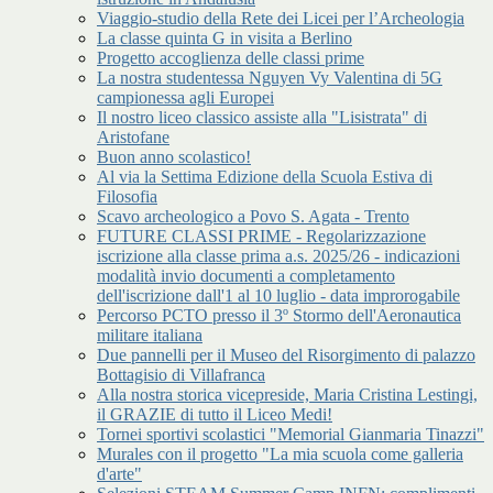
Viaggio-studio della Rete dei Licei per l’Archeologia
La classe quinta G in visita a Berlino
Progetto accoglienza delle classi prime
La nostra studentessa Nguyen Vy Valentina di 5G
campionessa agli Europei
Il nostro liceo classico assiste alla "Lisistrata" di
Aristofane
Buon anno scolastico!
Al via la Settima Edizione della Scuola Estiva di
Filosofia
Scavo archeologico a Povo S. Agata - Trento
FUTURE CLASSI PRIME - Regolarizzazione
iscrizione alla classe prima a.s. 2025/26 - indicazioni
modalità invio documenti a completamento
dell'iscrizione dall'1 al 10 luglio - data improrogabile
Percorso PCTO presso il 3º Stormo dell'Aeronautica
militare italiana
Due pannelli per il Museo del Risorgimento di palazzo
Bottagisio di Villafranca
Alla nostra storica vicepreside, Maria Cristina Lestingi,
il GRAZIE di tutto il Liceo Medi!
Tornei sportivi scolastici "Memorial Gianmaria Tinazzi"
Murales con il progetto "La mia scuola come galleria
d'arte"