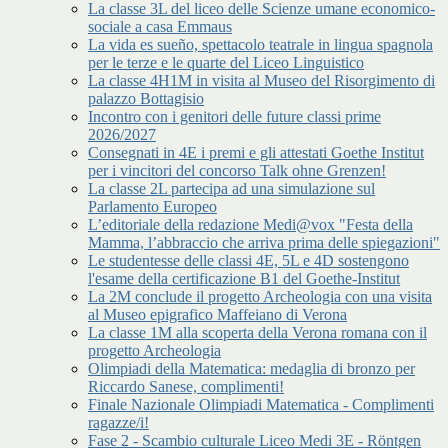
La classe 3L del liceo delle Scienze umane economico-
sociale a casa Emmaus
La vida es sueño, spettacolo teatrale in lingua spagnola
per le terze e le quarte del Liceo Linguistico
La classe 4H1M in visita al Museo del Risorgimento di
palazzo Bottagisio
Incontro con i genitori delle future classi prime
2026/2027
Consegnati in 4E i premi e gli attestati Goethe Institut
per i vincitori del concorso Talk ohne Grenzen!
La classe 2L partecipa ad una simulazione sul
Parlamento Europeo
L’editoriale della redazione Medi@vox "Festa della
Mamma, l’abbraccio che arriva prima delle spiegazioni"
Le studentesse delle classi 4E, 5L e 4D sostengono
l'esame della certificazione B1 del Goethe-Institut
La 2M conclude il progetto Archeologia con una visita
al Museo epigrafico Maffeiano di Verona
La classe 1M alla scoperta della Verona romana con il
progetto Archeologia
Olimpiadi della Matematica: medaglia di bronzo per
Riccardo Sanese, complimenti!
Finale Nazionale Olimpiadi Matematica - Complimenti
ragazze/i!
Fase 2 - Scambio culturale Liceo Medi 3E - Röntgen