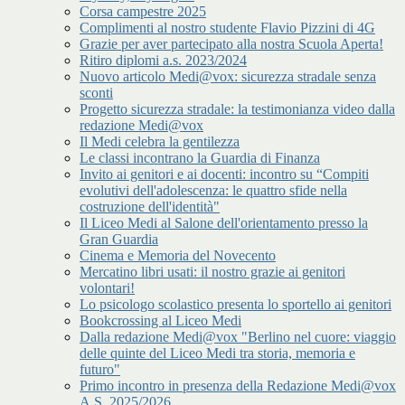
Corsa campestre 2025
Complimenti al nostro studente Flavio Pizzini di 4G
Grazie per aver partecipato alla nostra Scuola Aperta!
Ritiro diplomi a.s. 2023/2024
Nuovo articolo Medi@vox: sicurezza stradale senza
sconti
Progetto sicurezza stradale: la testimonianza video dalla
redazione Medi@vox
Il Medi celebra la gentilezza
Le classi incontrano la Guardia di Finanza
Invito ai genitori e ai docenti: incontro su “Compiti
evolutivi dell'adolescenza: le quattro sfide nella
costruzione dell'identità"
Il Liceo Medi al Salone dell'orientamento presso la
Gran Guardia
Cinema e Memoria del Novecento
Mercatino libri usati: il nostro grazie ai genitori
volontari!
Lo psicologo scolastico presenta lo sportello ai genitori
Bookcrossing al Liceo Medi
Dalla redazione Medi@vox "Berlino nel cuore: viaggio
delle quinte del Liceo Medi tra storia, memoria e
futuro"
Primo incontro in presenza della Redazione Medi@vox
A.S. 2025/2026