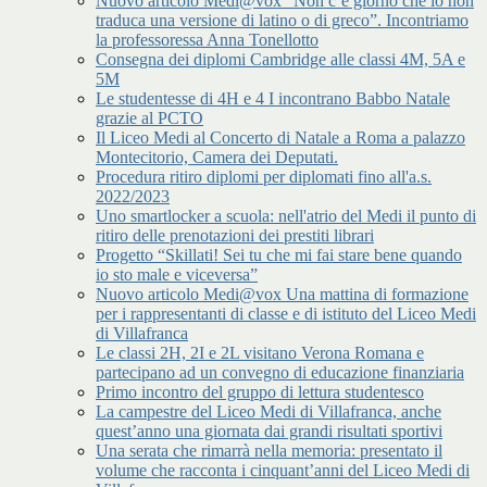
Nuovo articolo Medi@vox “Non c’è giorno che io non
traduca una versione di latino o di greco”. Incontriamo
la professoressa Anna Tonellotto
Consegna dei diplomi Cambridge alle classi 4M, 5A e
5M
Le studentesse di 4H e 4 I incontrano Babbo Natale
grazie al PCTO
Il Liceo Medi al Concerto di Natale a Roma a palazzo
Montecitorio, Camera dei Deputati.
Procedura ritiro diplomi per diplomati fino all'a.s.
2022/2023
Uno smartlocker a scuola: nell'atrio del Medi il punto di
ritiro delle prenotazioni dei prestiti librari
Progetto “Skillati! Sei tu che mi fai stare bene quando
io sto male e viceversa”
Nuovo articolo Medi@vox Una mattina di formazione
per i rappresentanti di classe e di istituto del Liceo Medi
di Villafranca
Le classi 2H, 2I e 2L visitano Verona Romana e
partecipano ad un convegno di educazione finanziaria
Primo incontro del gruppo di lettura studentesco
La campestre del Liceo Medi di Villafranca, anche
quest’anno una giornata dai grandi risultati sportivi
Una serata che rimarrà nella memoria: presentato il
volume che racconta i cinquant’anni del Liceo Medi di