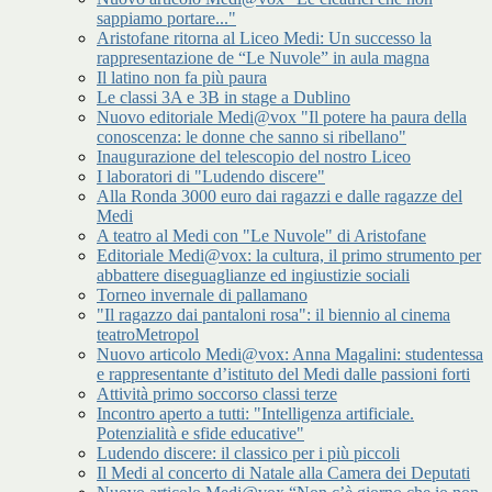
sappiamo portare..."
Aristofane ritorna al Liceo Medi: Un successo la
rappresentazione de “Le Nuvole” in aula magna
Il latino non fa più paura
Le classi 3A e 3B in stage a Dublino
Nuovo editoriale Medi@vox "Il potere ha paura della
conoscenza: le donne che sanno si ribellano"
Inaugurazione del telescopio del nostro Liceo
I laboratori di "Ludendo discere"
Alla Ronda 3000 euro dai ragazzi e dalle ragazze del
Medi
A teatro al Medi con "Le Nuvole" di Aristofane
Editoriale Medi@vox: la cultura, il primo strumento per
abbattere diseguaglianze ed ingiustizie sociali
Torneo invernale di pallamano
"Il ragazzo dai pantaloni rosa": il biennio al cinema
teatroMetropol
Nuovo articolo Medi@vox: Anna Magalini: studentessa
e rappresentante d’istituto del Medi dalle passioni forti
Attività primo soccorso classi terze
Incontro aperto a tutti: "Intelligenza artificiale.
Potenzialità e sfide educative"
Ludendo discere: il classico per i più piccoli
Il Medi al concerto di Natale alla Camera dei Deputati