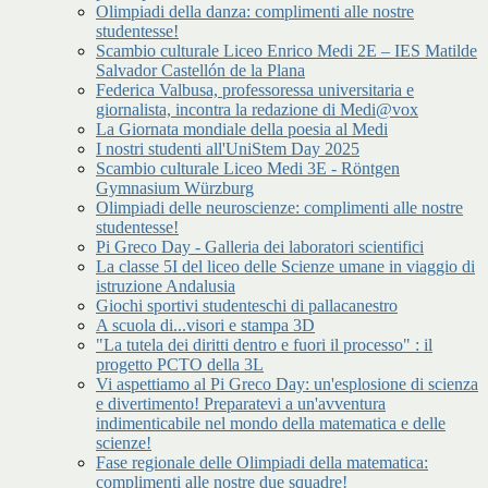
Olimpiadi della danza: complimenti alle nostre
studentesse!
Scambio culturale Liceo Enrico Medi 2E – IES Matilde
Salvador Castellón de la Plana
Federica Valbusa, professoressa universitaria e
giornalista, incontra la redazione di Medi@vox
La Giornata mondiale della poesia al Medi
I nostri studenti all'UniStem Day 2025
Scambio culturale Liceo Medi 3E - Röntgen
Gymnasium Würzburg
Olimpiadi delle neuroscienze: complimenti alle nostre
studentesse!
Pi Greco Day - Galleria dei laboratori scientifici
La classe 5I del liceo delle Scienze umane in viaggio di
istruzione Andalusia
Giochi sportivi studenteschi di pallacanestro
A scuola di...visori e stampa 3D
"La tutela dei diritti dentro e fuori il processo" : il
progetto PCTO della 3L
Vi aspettiamo al Pi Greco Day: un'esplosione di scienza
e divertimento! Preparatevi a un'avventura
indimenticabile nel mondo della matematica e delle
scienze!
Fase regionale delle Olimpiadi della matematica:
complimenti alle nostre due squadre!