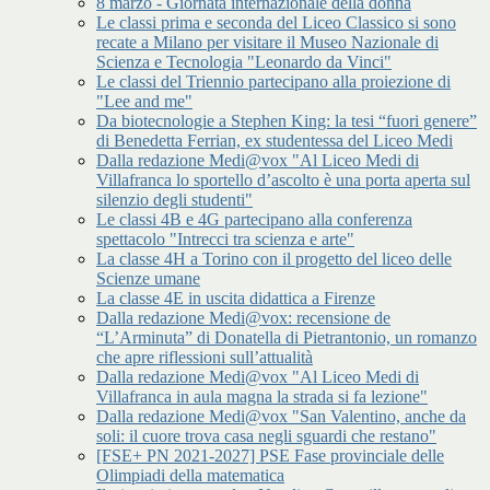
8 marzo - Giornata internazionale della donna
Le classi prima e seconda del Liceo Classico si sono
recate a Milano per visitare il Museo Nazionale di
Scienza e Tecnologia "Leonardo da Vinci"
Le classi del Triennio partecipano alla proiezione di
"Lee and me"
Da biotecnologie a Stephen King: la tesi “fuori genere”
di Benedetta Ferrian, ex studentessa del Liceo Medi
Dalla redazione Medi@vox "Al Liceo Medi di
Villafranca lo sportello d’ascolto è una porta aperta sul
silenzio degli studenti"
Le classi 4B e 4G partecipano alla conferenza
spettacolo "Intrecci tra scienza e arte"
La classe 4H a Torino con il progetto del liceo delle
Scienze umane
La classe 4E in uscita didattica a Firenze
Dalla redazione Medi@vox: recensione de
“L’Arminuta” di Donatella di Pietrantonio, un romanzo
che apre riflessioni sull’attualità
Dalla redazione Medi@vox "Al Liceo Medi di
Villafranca in aula magna la strada si fa lezione"
Dalla redazione Medi@vox "San Valentino, anche da
soli: il cuore trova casa negli sguardi che restano"
[FSE+ PN 2021-2027] PSE Fase provinciale delle
Olimpiadi della matematica