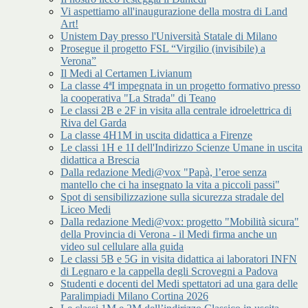
Vi aspettiamo all'inaugurazione della mostra di Land
Art!
Unistem Day presso l'Università Statale di Milano
Prosegue il progetto FSL “Virgilio (invisibile) a
Verona”
Il Medi al Certamen Livianum
La classe 4ªI impegnata in un progetto formativo presso
la cooperativa "La Strada" di Teano
Le classi 2B e 2F in visita alla centrale idroelettrica di
Riva del Garda
La classe 4H1M in uscita didattica a Firenze
Le classi 1H e 1I dell'Indirizzo Scienze Umane in uscita
didattica a Brescia
Dalla redazione Medi@vox "Papà, l’eroe senza
mantello che ci ha insegnato la vita a piccoli passi"
Spot di sensibilizzazione sulla sicurezza stradale del
Liceo Medi
Dalla redazione Medi@vox: progetto "Mobilità sicura"
della Provincia di Verona - il Medi firma anche un
video sul cellulare alla guida
Le classi 5B e 5G in visita didattica ai laboratori INFN
di Legnaro e la cappella degli Scrovegni a Padova
Studenti e docenti del Medi spettatori ad una gara delle
Paralimpiadi Milano Cortina 2026