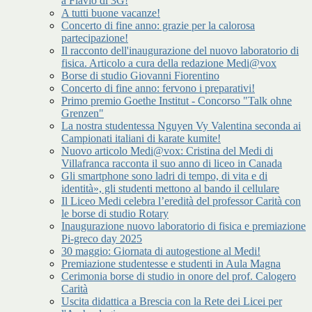
a Flavio di 3G!
A tutti buone vacanze!
Concerto di fine anno: grazie per la calorosa
partecipazione!
Il racconto dell'inaugurazione del nuovo laboratorio di
fisica. Articolo a cura della redazione Medi@vox
Borse di studio Giovanni Fiorentino
Concerto di fine anno: fervono i preparativi!
Primo premio Goethe Institut - Concorso "Talk ohne
Grenzen"
La nostra studentessa Nguyen Vy Valentina seconda ai
Campionati italiani di karate kumite!
Nuovo articolo Medi@vox: Cristina del Medi di
Villafranca racconta il suo anno di liceo in Canada
Gli smartphone sono ladri di tempo, di vita e di
identità», gli studenti mettono al bando il cellulare
Il Liceo Medi celebra l’eredità del professor Carità con
le borse di studio Rotary
Inaugurazione nuovo laboratorio di fisica e premiazione
Pi-greco day 2025
30 maggio: Giornata di autogestione al Medi!
Premiazione studentesse e studenti in Aula Magna
Cerimonia borse di studio in onore del prof. Calogero
Carità
Uscita didattica a Brescia con la Rete dei Licei per