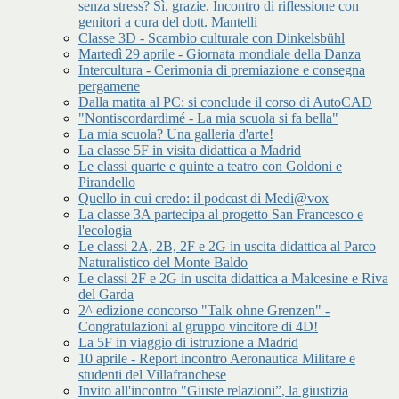
senza stress? Sì, grazie. Incontro di riflessione con
genitori a cura del dott. Mantelli
Classe 3D - Scambio culturale con Dinkelsbühl
Martedì 29 aprile - Giornata mondiale della Danza
Intercultura - Cerimonia di premiazione e consegna
pergamene
Dalla matita al PC: si conclude il corso di AutoCAD
"Nontiscordardimé - La mia scuola si fa bella"
La mia scuola? Una galleria d'arte!
La classe 5F in visita didattica a Madrid
Le classi quarte e quinte a teatro con Goldoni e
Pirandello
Quello in cui credo: il podcast di Medi@vox
La classe 3A partecipa al progetto San Francesco e
l'ecologia
Le classi 2A, 2B, 2F e 2G in uscita didattica al Parco
Naturalistico del Monte Baldo
Le classi 2F e 2G in uscita didattica a Malcesine e Riva
del Garda
2^ edizione concorso "Talk ohne Grenzen" -
Congratulazioni al gruppo vincitore di 4D!
La 5F in viaggio di istruzione a Madrid
10 aprile - Report incontro Aeronautica Militare e
studenti del Villafranchese
Invito all'incontro "Giuste relazioni”, la giustizia