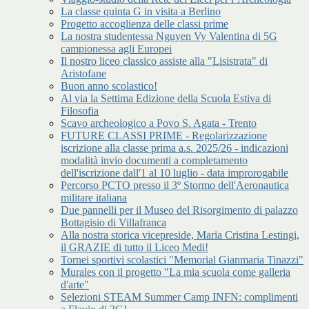
La classe quinta G in visita a Berlino
Progetto accoglienza delle classi prime
La nostra studentessa Nguyen Vy Valentina di 5G
campionessa agli Europei
Il nostro liceo classico assiste alla "Lisistrata" di
Aristofane
Buon anno scolastico!
Al via la Settima Edizione della Scuola Estiva di
Filosofia
Scavo archeologico a Povo S. Agata - Trento
FUTURE CLASSI PRIME - Regolarizzazione
iscrizione alla classe prima a.s. 2025/26 - indicazioni
modalità invio documenti a completamento
dell'iscrizione dall'1 al 10 luglio - data improrogabile
Percorso PCTO presso il 3º Stormo dell'Aeronautica
militare italiana
Due pannelli per il Museo del Risorgimento di palazzo
Bottagisio di Villafranca
Alla nostra storica vicepreside, Maria Cristina Lestingi,
il GRAZIE di tutto il Liceo Medi!
Tornei sportivi scolastici "Memorial Gianmaria Tinazzi"
Murales con il progetto "La mia scuola come galleria
d'arte"
Selezioni STEAM Summer Camp INFN: complimenti