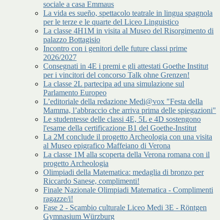
sociale a casa Emmaus
La vida es sueño, spettacolo teatrale in lingua spagnola
per le terze e le quarte del Liceo Linguistico
La classe 4H1M in visita al Museo del Risorgimento di
palazzo Bottagisio
Incontro con i genitori delle future classi prime
2026/2027
Consegnati in 4E i premi e gli attestati Goethe Institut
per i vincitori del concorso Talk ohne Grenzen!
La classe 2L partecipa ad una simulazione sul
Parlamento Europeo
L’editoriale della redazione Medi@vox "Festa della
Mamma, l’abbraccio che arriva prima delle spiegazioni"
Le studentesse delle classi 4E, 5L e 4D sostengono
l'esame della certificazione B1 del Goethe-Institut
La 2M conclude il progetto Archeologia con una visita
al Museo epigrafico Maffeiano di Verona
La classe 1M alla scoperta della Verona romana con il
progetto Archeologia
Olimpiadi della Matematica: medaglia di bronzo per
Riccardo Sanese, complimenti!
Finale Nazionale Olimpiadi Matematica - Complimenti
ragazze/i!
Fase 2 - Scambio culturale Liceo Medi 3E - Röntgen
Gymnasium Würzburg