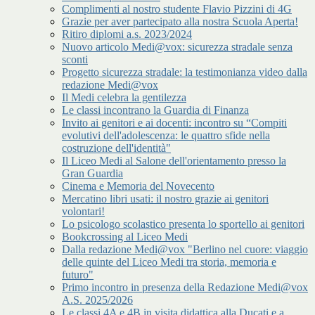
Complimenti al nostro studente Flavio Pizzini di 4G
Grazie per aver partecipato alla nostra Scuola Aperta!
Ritiro diplomi a.s. 2023/2024
Nuovo articolo Medi@vox: sicurezza stradale senza
sconti
Progetto sicurezza stradale: la testimonianza video dalla
redazione Medi@vox
Il Medi celebra la gentilezza
Le classi incontrano la Guardia di Finanza
Invito ai genitori e ai docenti: incontro su “Compiti
evolutivi dell'adolescenza: le quattro sfide nella
costruzione dell'identità"
Il Liceo Medi al Salone dell'orientamento presso la
Gran Guardia
Cinema e Memoria del Novecento
Mercatino libri usati: il nostro grazie ai genitori
volontari!
Lo psicologo scolastico presenta lo sportello ai genitori
Bookcrossing al Liceo Medi
Dalla redazione Medi@vox "Berlino nel cuore: viaggio
delle quinte del Liceo Medi tra storia, memoria e
futuro"
Primo incontro in presenza della Redazione Medi@vox
A.S. 2025/2026
Le classi 4A e 4B in visita didattica alla Ducati e a