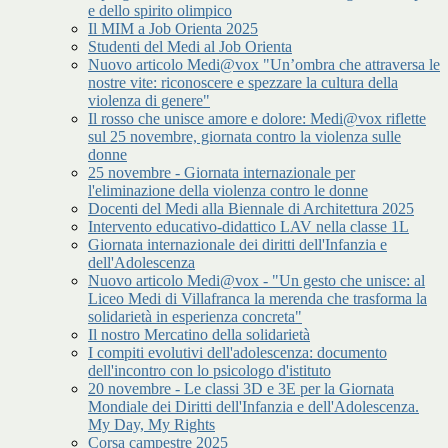
e dello spirito olimpico
Il MIM a Job Orienta 2025
Studenti del Medi al Job Orienta
Nuovo articolo Medi@vox "Un’ombra che attraversa le
nostre vite: riconoscere e spezzare la cultura della
violenza di genere"
Il rosso che unisce amore e dolore: Medi@vox riflette
sul 25 novembre, giornata contro la violenza sulle
donne
25 novembre - Giornata internazionale per
l'eliminazione della violenza contro le donne
Docenti del Medi alla Biennale di Architettura 2025
Intervento educativo-didattico LAV nella classe 1L
Giornata internazionale dei diritti dell'Infanzia e
dell'Adolescenza
Nuovo articolo Medi@vox - "Un gesto che unisce: al
Liceo Medi di Villafranca la merenda che trasforma la
solidarietà in esperienza concreta"
Il nostro Mercatino della solidarietà
I compiti evolutivi dell'adolescenza: documento
dell'incontro con lo psicologo d'istituto
20 novembre - Le classi 3D e 3E per la Giornata
Mondiale dei Diritti dell'Infanzia e dell'Adolescenza.
My Day, My Rights
Corsa campestre 2025