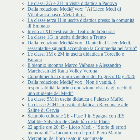
Le classi 2G e 2H in visita didattica a Padova
Dalla redazione Medi@vox: "Al Liceo Medi di
Villafranca nasce MetaLibro"
La classe terza H in uscita didattica presso la comunità
di Emmaus
Invito al XII Festival del Teatro della Scuola
La classe 1G in uscita didattica a Trento
Dalla redazione Medi@vox "Dantedì al Liceo Medi,
sessantadue sguardi accendono la Commedia nell’atrio"
Le classi 1M e 2M in uscita didattica a Torcello e
Burano
Il biennio incontra Marco Valbusa e Alessandro
Marchesan del Rana Volley Verona
Complimenti ai gruppi vincitori del Pi-greco Day 2026
Dalla redazione Medi@vox "Non è vanità, è
responsabilità: la prima donazione vista dagli occhi di
uno studente del Medi"
La classe 5M in uscita didattica a Palazzo Maffei
La classe 2CH1 in uscita didattica a Ravenna e alle
Saline di Cervia
Scambio culturale 2E - Fase 1 in Spagna con IES
Matilde Salvador de Castellón de la Plana
22 aprile ore 20:45 - Liceo Medi - "Storie di errori
memorabili" - Incontro con il prof. Piero Martin
Mercatino del libro usato in succursale