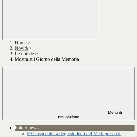
Home
>
Novità
>
Le notizie
>
Mostra sul Giorno della Memoria
Menu di
navigazione
Folder news
FSL ospedaliera degli studenti del Medi presso le