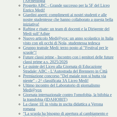
l'Archeologia
Progetto ABC - Grande successo per la 5F del Liceo
Enrico Medi!
Giardini aperti: complimenti ai nostri studenti e alle
nostre studentesse che hanno collaborato a questa bella
iniziativa!
Rafting e risate: un team di docenti e la Dirigente del
Medi sull’Adige
Nuovo articolo Medi@vox: un anno scolastico in Italia
visto con gli occhi di Nola, studentessa tedesca
Gruppo teatrale Medi: terzo posto al "Festival per le
scuole"!
Future classi prime - Incontro con i genitori delle future
classi prime a.s. 2025/2026
Le quinte del Liceo alla Giornata di Educazione
Stradale: ABC - L'Autostrada del Brennero in Città
Premiazione concorso "Del maiale non si butta via
niente" - 2^ classificata 3A Liceo Medi!
Ultimo incontro del Laboratorio di giornalismo
Medi@vox
Giornata internazionale contro l'omofobia, la bifobia e
la transfobia (IDAHOBIT)
La classe 1E in visita in uscita didattica a Verona
romana
“La scuola ha bisogno di apertura al cambiamento e