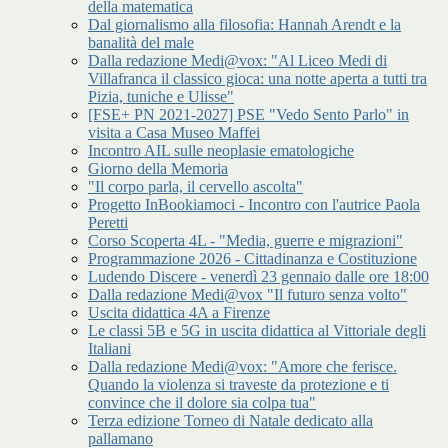
della matematica
Dal giornalismo alla filosofia: Hannah Arendt e la
banalità del male
Dalla redazione Medi@vox: "Al Liceo Medi di
Villafranca il classico gioca: una notte aperta a tutti tra
Pizia, tuniche e Ulisse"
[FSE+ PN 2021-2027] PSE "Vedo Sento Parlo" in
visita a Casa Museo Maffei
Incontro AIL sulle neoplasie ematologiche
Giorno della Memoria
"Il corpo parla, il cervello ascolta"
Progetto InBookiamoci - Incontro con l'autrice Paola
Peretti
Corso Scoperta 4L - "Media, guerre e migrazioni"
Programmazione 2026 - Cittadinanza e Costituzione
Ludendo Discere - venerdì 23 gennaio dalle ore 18:00
Dalla redazione Medi@vox "Il futuro senza volto"
Uscita didattica 4A a Firenze
Le classi 5B e 5G in uscita didattica al Vittoriale degli
Italiani
Dalla redazione Medi@vox: "Amore che ferisce.
Quando la violenza si traveste da protezione e ti
convince che il dolore sia colpa tua"
Terza edizione Torneo di Natale dedicato alla
pallamano