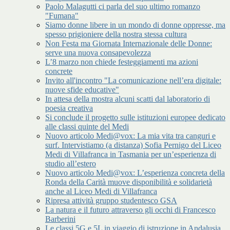
Paolo Malagutti ci parla del suo ultimo romanzo
"Fumana"
Siamo donne libere in un mondo di donne oppresse, ma
spesso prigioniere della nostra stessa cultura
Non Festa ma Giornata Internazionale delle Donne:
serve una nuova consapevolezza
L’8 marzo non chiede festeggiamenti ma azioni
concrete
Invito all'incontro "La comunicazione nell’era digitale:
nuove sfide educative"
In attesa della mostra alcuni scatti dal laboratorio di
poesia creativa
Si conclude il progetto sulle istituzioni europee dedicato
alle classi quinte del Medi
Nuovo articolo Medi@vox: La mia vita tra canguri e
surf. Intervistiamo (a distanza) Sofia Pernigo del Liceo
Medi di Villafranca in Tasmania per un’esperienza di
studio all’estero
Nuovo articolo Medi@vox: L’esperienza concreta della
Ronda della Carità muove disponibilità e solidarietà
anche al Liceo Medi di Villafranca
Ripresa attività gruppo studentesco GSA
La natura e il futuro attraverso gli occhi di Francesco
Barberini
Le classi 5G e 5L in viaggio di istruzione in Andalusia