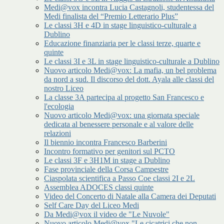
Medi@vox incontra Lucia Castagnoli, studentessa del
Medi finalista del “Premio Letterario Plus”
Le classi 3H e 4D in stage linguistico-culturale a
Dublino
Educazione finanziaria per le classi terze, quarte e
quinte
Le classi 3I e 3L in stage linguistico-culturale a Dublino
Nuovo articolo Medi@vox: La mafia, un bel problema
da nord a sud. Il discorso del dott. Ayala alle classi del
nostro Liceo
La classe 3A partecipa al progetto San Francesco e
l'ecologia
Nuovo articolo Medi@vox: una giornata speciale
dedicata al benessere personale e al valore delle
relazioni
Il biennio incontra Francesco Barberini
Incontro formativo per genitori sul PCTO
Le classi 3F e 3H1M in stage a Dublino
Fase provinciale della Corsa Campestre
Ciaspolata scientifica a Passo Coe classi 2I e 2L
Assemblea ADOCES classi quinte
Video del Concerto di Natale alla Camera dei Deputati
Self Care Day del Liceo Medi
Da Medi@vox il video de "Le Nuvole"
Nuovo articolo Medi@vox "Le cicatrici che non