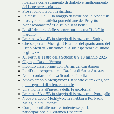
riparativa come strumento di dialogo e miglioramento
del benessere scolastico.
Proseguono i lavori in giardino
Le classi 5D e 5E in viaggio di istruzione in Andalusia
Proseguono le attività pomeridiane del Progetto
Nontiscordardimé "La scuola si fa bella"
La 4H del liceo delle scienze umane crea "isole" in
giardino
Le classi 4A e 4B in viaggio di istruzione a Zurigo
Che scoperta il Michigan! Beatrice del quarto anno del
Liceo Medi di Villafranca e la sua esperienza di studio
negli USA
XI Festival Teatro della Scuola: 8-9-10 maggio 2025
Olympic Basket Verona
Incontro classi prime con l'Arma dei Carabinieri
La 4D alla scoperta della Basilica di Santa Anastasia
Nontiscordardimé - La Scuola si fa bella
Nuovo articolo Medi@vox: Un sabato di trekking con
gli insegnanti di scienze motorie
Una giornata all'insegna della Francofonia!
Le classi 5A e 5B in viaggio di istruzione in Portogallo
Nuovo articolo Medi@vox Tra nebbia e Po: Paolo
Malaguti e “Fumana”.
Complimenti alle nostre studentesse per la
partecipazione al Certamen Livianum