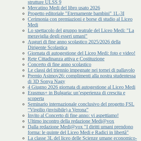
strutture ULSS 9
Mercatino Medi del libro usato 2026
Progetto editoriale "Eternamente bambini" 1L-3I
Cerimonia con premiazioni e borse di studio al Liceo
Medi
Lo spettacolo del gruppo teatrale del Liceo Medi: "La
meraviglia degli esseri umani"
Auguri di fine anno scolastico 2025/2026 della
Dirigente Scolastica
Giornata di autogestione del Liceo Medi: foto e video!
Rete Cittadinanza attiva e Costituzione
Concerto di fine anno scolastico
Le classi del triennio impegnate nei tornei di pallavolo
Premio Asimov26: complimenti alla nostra studentessa
di 3D Sonya Nagy
4 Giugno 2026 giornata di autogestione al Liceo Medi
Erasmus+ in Bulgaria: un’esperienza di crescita e
scoperta
Seminario internazionale conclusivo del progetto FSL
“Virgilio (invisibile) a Verona”
Invito al Concerto di fine anno: vi aspettiamo!
Ultimo incontro della redazione Medi@vox
Dalla redazione Medi@vox "I diritti umani prendono
forma: le quinte del Liceo Medi e Radici in libertà"
La classe 3L del liceo delle Scienze umane economico-