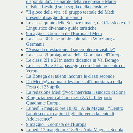
disponibilità”. Le parole della vicepreside Maria
Cristina Lestingi sulla soglia della pensione
"Il gioco della vita": il gruppo teatrale del Medi
presenta il saggio di fine anno
Le classi quinte delle Scienze umane, del Classico e del
Linguistico diventano guide turistiche
9 maggio - Giornata dell'Europa al Medi
La classe 3E in scambio culturale a Würzburg -
Germania
“Ansia da prestazione: il superpotere invisibile”
La classe 2I protagonista della Giornata dell'Europa
Le classi 2H e 2I in uscita didattica in Val Borago
Le classi 2G e 3L a passeggio con Dante in centro di
Verona
La Bottega dei talenti incontra le classi seconde
Da Medi@vox una riflessione sull'importanza della
Festa del 25 aprile
La redazione Medi@vox intervista il sindaco di Sona
Ringraziamento al Consorzio ZAI - Interporto
Quadrante Europa
Lunedì 5 maggio ore 18:00 - Aula Magna - "Dentro
l'adolescenza: capire i figli attraverso la lente di
Adolescence"
9 maggio - Giornata dell'Europa
Lunedì 12 maggio ore 18:30 - Aula Magna - Scuola