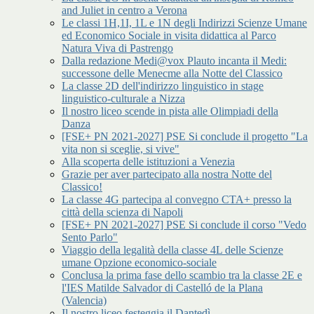
and Juliet in centro a Verona
Le classi 1H,1I, 1L e 1N degli Indirizzi Scienze Umane
ed Economico Sociale in visita didattica al Parco
Natura Viva di Pastrengo
Dalla redazione Medi@vox Plauto incanta il Medi:
successone delle Menecme alla Notte del Classico
La classe 2D dell'indirizzo linguistico in stage
linguistico-culturale a Nizza
Il nostro liceo scende in pista alle Olimpiadi della
Danza
[FSE+ PN 2021-2027] PSE Si conclude il progetto "La
vita non si sceglie, si vive"
Alla scoperta delle istituzioni a Venezia
Grazie per aver partecipato alla nostra Notte del
Classico!
La classe 4G partecipa al convegno CTA+ presso la
città della scienza di Napoli
[FSE+ PN 2021-2027] PSE Si conclude il corso "Vedo
Sento Parlo"
Viaggio della legalità della classe 4L delle Scienze
umane Opzione economico-sociale
Conclusa la prima fase dello scambio tra la classe 2E e
l'IES Matilde Salvador di Castelló de la Plana
(Valencia)
Il nostro liceo festeggia il Dantedì