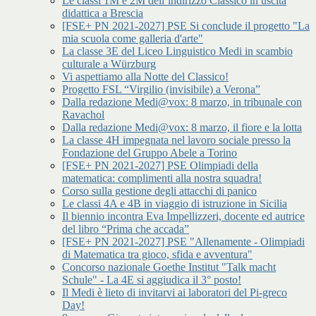
Le classi 1M e 2M dell’indirizzo Classico in uscita
didattica a Brescia
[FSE+ PN 2021-2027] PSE Si conclude il progetto "La
mia scuola come galleria d'arte"
La classe 3E del Liceo Linguistico Medi in scambio
culturale a Würzburg
Vi aspettiamo alla Notte del Classico!
Progetto FSL “Virgilio (invisibile) a Verona”
Dalla redazione Medi@vox: 8 marzo, in tribunale con
Ravachol
Dalla redazione Medi@vox: 8 marzo, il fiore e la lotta
La classe 4H impegnata nel lavoro sociale presso la
Fondazione del Gruppo Abele a Torino
[FSE+ PN 2021-2027] PSE Olimpiadi della
matematica: complimenti alla nostra squadra!
Corso sulla gestione degli attacchi di panico
Le classi 4A e 4B in viaggio di istruzione in Sicilia
Il biennio incontra Eva Impellizzeri, docente ed autrice
del libro “Prima che accada”
[FSE+ PN 2021-2027] PSE "Allenamente - Olimpiadi
di Matematica tra gioco, sfida e avventura"
Concorso nazionale Goethe Institut "Talk macht
Schule" - La 4E si aggiudica il 3° posto!
Il Medi è lieto di invitarvi ai laboratori del Pi-greco
Day!