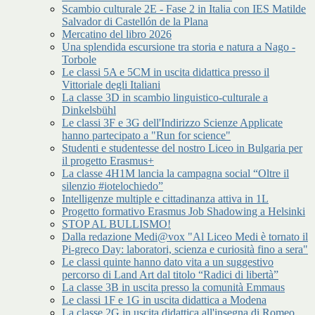
Scambio culturale 2E - Fase 2 in Italia con IES Matilde
Salvador di Castellón de la Plana
Mercatino del libro 2026
Una splendida escursione tra storia e natura a Nago -
Torbole
Le classi 5A e 5CM in uscita didattica presso il
Vittoriale degli Italiani
La classe 3D in scambio linguistico-culturale a
Dinkelsbühl
Le classi 3F e 3G dell'Indirizzo Scienze Applicate
hanno partecipato a "Run for science"
Studenti e studentesse del nostro Liceo in Bulgaria per
il progetto Erasmus+
La classe 4H1M lancia la campagna social “Oltre il
silenzio #iotelochiedo”
Intelligenze multiple e cittadinanza attiva in 1L
Progetto formativo Erasmus Job Shadowing a Helsinki
STOP AL BULLISMO!
Dalla redazione Medi@vox "Al Liceo Medi è tornato il
Pi-greco Day: laboratori, scienza e curiosità fino a sera"
Le classi quinte hanno dato vita a un suggestivo
percorso di Land Art dal titolo “Radici di libertà”
La classe 3B in uscita presso la comunità Emmaus
Le classi 1F e 1G in uscita didattica a Modena
La classe 2G in uscita didattica all'insegna di Romeo