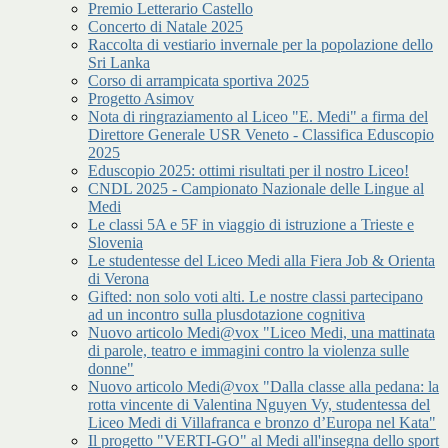
Premio Letterario Castello
Concerto di Natale 2025
Raccolta di vestiario invernale per la popolazione dello
Sri Lanka
Corso di arrampicata sportiva 2025
Progetto Asimov
Nota di ringraziamento al Liceo "E. Medi" a firma del
Direttore Generale USR Veneto - Classifica Eduscopio
2025
Eduscopio 2025: ottimi risultati per il nostro Liceo!
CNDL 2025 - Campionato Nazionale delle Lingue al
Medi
Le classi 5A e 5F in viaggio di istruzione a Trieste e
Slovenia
Le studentesse del Liceo Medi alla Fiera Job & Orienta
di Verona
Gifted: non solo voti alti. Le nostre classi partecipano
ad un incontro sulla plusdotazione cognitiva
Nuovo articolo Medi@vox "Liceo Medi, una mattinata
di parole, teatro e immagini contro la violenza sulle
donne"
Nuovo articolo Medi@vox "Dalla classe alla pedana: la
rotta vincente di Valentina Nguyen Vy, studentessa del
Liceo Medi di Villafranca e bronzo d’Europa nel Kata"
Il progetto "VERTI-GO" al Medi all'insegna dello sport