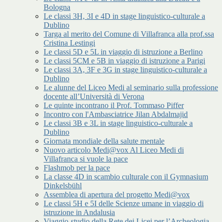
Bologna
Le classi 3H, 3I e 4D in stage linguistico-culturale a
Dublino
Targa al merito del Comune di Villafranca alla prof.ssa
Cristina Lestingi
Le classi 5D e 5L in viaggio di istruzione a Berlino
Le classi 5CM e 5B in viaggio di istruzione a Parigi
Le classi 3A, 3F e 3G in stage linguistico-culturale a
Dublino
Le alunne del Liceo Medi al seminario sulla professione
docente all’Università di Verona
Le quinte incontrano il Prof. Tommaso Piffer
Incontro con l'Ambasciatrice Jilan Abdalmajid
Le classi 3B e 3L in stage linguistico-culturale a
Dublino
Giornata mondiale della salute mentale
Nuovo articolo Medi@vox Al Liceo Medi di
Villafranca si vuole la pace
Flashmob per la pace
La classe 4D in scambio culturale con il Gymnasium
Dinkelsbühl
Assemblea di apertura del progetto Medi@vox
Le classi 5H e 5I delle Scienze umane in viaggio di
istruzione in Andalusia
Viaggio-studio della Rete dei Licei per l’Archeologia