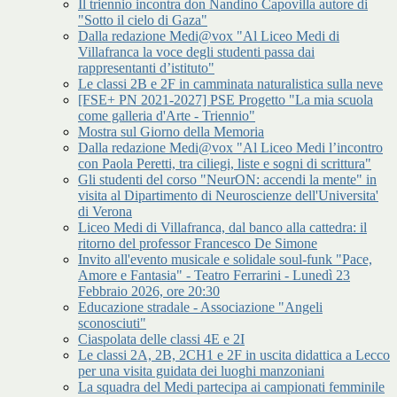
Il triennio incontra don Nandino Capovilla autore di
"Sotto il cielo di Gaza"
Dalla redazione Medi@vox "Al Liceo Medi di
Villafranca la voce degli studenti passa dai
rappresentanti d’istituto"
Le classi 2B e 2F in camminata naturalistica sulla neve
[FSE+ PN 2021-2027] PSE Progetto "La mia scuola
come galleria d'Arte - Triennio"
Mostra sul Giorno della Memoria
Dalla redazione Medi@vox "Al Liceo Medi l’incontro
con Paola Peretti, tra ciliegi, liste e sogni di scrittura"
Gli studenti del corso "NeurON: accendi la mente" in
visita al Dipartimento di Neuroscienze dell'Universita'
di Verona
Liceo Medi di Villafranca, dal banco alla cattedra: il
ritorno del professor Francesco De Simone
Invito all'evento musicale e solidale soul-funk "Pace,
Amore e Fantasia" - Teatro Ferrarini - Lunedì 23
Febbraio 2026, ore 20:30
Educazione stradale - Associazione "Angeli
sconosciuti"
Ciaspolata delle classi 4E e 2I
Le classi 2A, 2B, 2CH1 e 2F in uscita didattica a Lecco
per una visita guidata dei luoghi manzoniani
La squadra del Medi partecipa ai campionati femminile