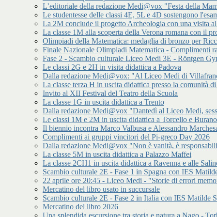
L’editoriale della redazione Medi@vox "Festa della Mamm
Le studentesse delle classi 4E, 5L e 4D sostengono l'esam
La 2M conclude il progetto Archeologia con una visita a
La classe 1M alla scoperta della Verona romana con il p
Olimpiadi della Matematica: medaglia di bronzo per Ric
Finale Nazionale Olimpiadi Matematica - Complimenti ra
Fase 2 - Scambio culturale Liceo Medi 3E - Röntgen 
Le classi 2G e 2H in visita didattica a Padova
Dalla redazione Medi@vox: "Al Liceo Medi di Villafran
La classe terza H in uscita didattica presso la comunità
Invito al XII Festival del Teatro della Scuola
La classe 1G in uscita didattica a Trento
Dalla redazione Medi@vox "Dantedì al Liceo Medi, sess
Le classi 1M e 2M in uscita didattica a Torcello e Burano
Il biennio incontra Marco Valbusa e Alessandro Marches
Complimenti ai gruppi vincitori del Pi-greco Day 2026
Dalla redazione Medi@vox "Non è vanità, è responsabilit
La classe 5M in uscita didattica a Palazzo Maffei
La classe 2CH1 in uscita didattica a Ravenna e alle Salin
Scambio culturale 2E - Fase 1 in Spagna con IES Matilde
22 aprile ore 20:45 - Liceo Medi - "Storie di errori memor
Mercatino del libro usato in succursale
Scambio culturale 2E - Fase 2 in Italia con IES Matilde S
Mercatino del libro 2026
Una splendida escursione tra storia e natura a Nago - Tor