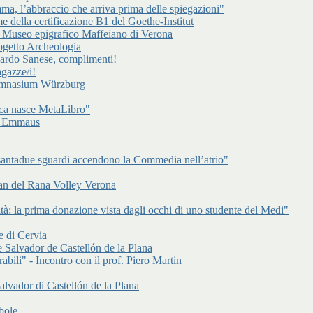
a, l’abbraccio che arriva prima delle spiegazioni"
e della certificazione B1 del Goethe-Institut
l Museo epigrafico Maffeiano di Verona
rogetto Archeologia
cardo Sanese, complimenti!
gazze/i!
Gymnasium Würzburg
ca nasce MetaLibro"
 di Emmaus
antadue sguardi accendono la Commedia nell’atrio"
an del Rana Volley Verona
à: la prima donazione vista dagli occhi di uno studente del Medi"
e di Cervia
 Salvador de Castellón de la Plana
abili" - Incontro con il prof. Piero Martin
alvador di Castellón de la Plana
bole