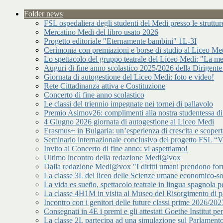
Folder news
FSL ospedaliera degli studenti del Medi presso le strutt
Mercatino Medi del libro usato 2026
Progetto editoriale "Eternamente bambini" 1L-3I
Cerimonia con premiazioni e borse di studio al Liceo Me
Lo spettacolo del gruppo teatrale del Liceo Medi: "La me
Auguri di fine anno scolastico 2025/2026 della Dirigente
Giornata di autogestione del Liceo Medi: foto e video!
Rete Cittadinanza attiva e Costituzione
Concerto di fine anno scolastico
Le classi del triennio impegnate nei tornei di pallavolo
Premio Asimov26: complimenti alla nostra studentessa 
4 Giugno 2026 giornata di autogestione al Liceo Medi
Erasmus+ in Bulgaria: un’esperienza di crescita e scopert
Seminario internazionale conclusivo del progetto FSL “Vir
Invito al Concerto di fine anno: vi aspettiamo!
Ultimo incontro della redazione Medi@vox
Dalla redazione Medi@vox "I diritti umani prendono forma
La classe 3L del liceo delle Scienze umane economico-s
La vida es sueño, spettacolo teatrale in lingua spagnola pe
La classe 4H1M in visita al Museo del Risorgimento di p
Incontro con i genitori delle future classi prime 2026/202
Consegnati in 4E i premi e gli attestati Goethe Institut p
La classe 2L partecipa ad una simulazione sul Parlamen