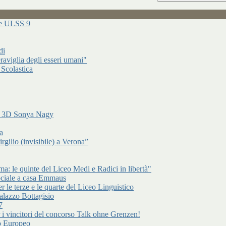
ure ULSS 9
di
raviglia degli esseri umani"
 Scolastica
di 3D Sonya Nagy
a
gilio (invisibile) a Verona”
: le quinte del Liceo Medi e Radici in libertà"
ociale a casa Emmaus
r le terze e le quarte del Liceo Linguistico
alazzo Bottagisio
7
er i vincitori del concorso Talk ohne Grenzen!
to Europeo