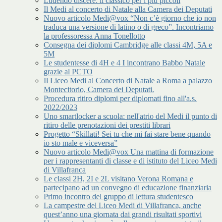
Ludendo discere: il classico per i più piccoli
Il Medi al concerto di Natale alla Camera dei Deputati
Nuovo articolo Medi@vox “Non c’è giorno che io non
traduca una versione di latino o di greco”. Incontriamo
la professoressa Anna Tonellotto
Consegna dei diplomi Cambridge alle classi 4M, 5A e
5M
Le studentesse di 4H e 4 I incontrano Babbo Natale
grazie al PCTO
Il Liceo Medi al Concerto di Natale a Roma a palazzo
Montecitorio, Camera dei Deputati.
Procedura ritiro diplomi per diplomati fino all'a.s.
2022/2023
Uno smartlocker a scuola: nell'atrio del Medi il punto di
ritiro delle prenotazioni dei prestiti librari
Progetto “Skillati! Sei tu che mi fai stare bene quando
io sto male e viceversa”
Nuovo articolo Medi@vox Una mattina di formazione
per i rappresentanti di classe e di istituto del Liceo Medi
di Villafranca
Le classi 2H, 2I e 2L visitano Verona Romana e
partecipano ad un convegno di educazione finanziaria
Primo incontro del gruppo di lettura studentesco
La campestre del Liceo Medi di Villafranca, anche
quest’anno una giornata dai grandi risultati sportivi