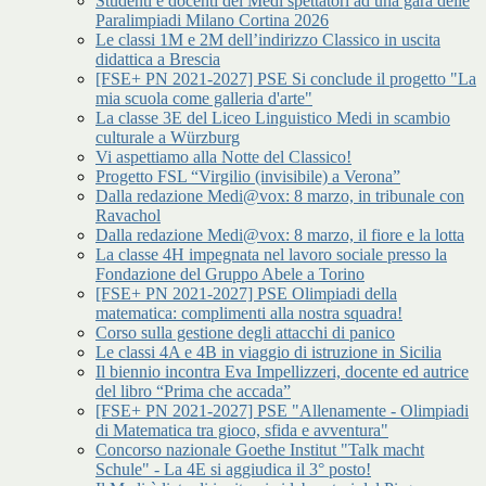
Studenti e docenti del Medi spettatori ad una gara delle
Paralimpiadi Milano Cortina 2026
Le classi 1M e 2M dell’indirizzo Classico in uscita
didattica a Brescia
[FSE+ PN 2021-2027] PSE Si conclude il progetto "La
mia scuola come galleria d'arte"
La classe 3E del Liceo Linguistico Medi in scambio
culturale a Würzburg
Vi aspettiamo alla Notte del Classico!
Progetto FSL “Virgilio (invisibile) a Verona”
Dalla redazione Medi@vox: 8 marzo, in tribunale con
Ravachol
Dalla redazione Medi@vox: 8 marzo, il fiore e la lotta
La classe 4H impegnata nel lavoro sociale presso la
Fondazione del Gruppo Abele a Torino
[FSE+ PN 2021-2027] PSE Olimpiadi della
matematica: complimenti alla nostra squadra!
Corso sulla gestione degli attacchi di panico
Le classi 4A e 4B in viaggio di istruzione in Sicilia
Il biennio incontra Eva Impellizzeri, docente ed autrice
del libro “Prima che accada”
[FSE+ PN 2021-2027] PSE "Allenamente - Olimpiadi
di Matematica tra gioco, sfida e avventura"
Concorso nazionale Goethe Institut "Talk macht
Schule" - La 4E si aggiudica il 3° posto!