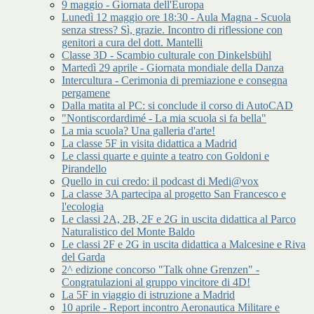
9 maggio - Giornata dell'Europa
Lunedì 12 maggio ore 18:30 - Aula Magna - Scuola
senza stress? Sì, grazie. Incontro di riflessione con
genitori a cura del dott. Mantelli
Classe 3D - Scambio culturale con Dinkelsbühl
Martedì 29 aprile - Giornata mondiale della Danza
Intercultura - Cerimonia di premiazione e consegna
pergamene
Dalla matita al PC: si conclude il corso di AutoCAD
"Nontiscordardimé - La mia scuola si fa bella"
La mia scuola? Una galleria d'arte!
La classe 5F in visita didattica a Madrid
Le classi quarte e quinte a teatro con Goldoni e
Pirandello
Quello in cui credo: il podcast di Medi@vox
La classe 3A partecipa al progetto San Francesco e
l'ecologia
Le classi 2A, 2B, 2F e 2G in uscita didattica al Parco
Naturalistico del Monte Baldo
Le classi 2F e 2G in uscita didattica a Malcesine e Riva
del Garda
2^ edizione concorso "Talk ohne Grenzen" -
Congratulazioni al gruppo vincitore di 4D!
La 5F in viaggio di istruzione a Madrid
10 aprile - Report incontro Aeronautica Militare e