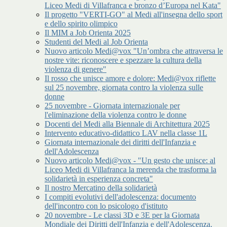
Liceo Medi di Villafranca e bronzo d’Europa nel Kata"
Il progetto "VERTI-GO" al Medi all'insegna dello sport
e dello spirito olimpico
Il MIM a Job Orienta 2025
Studenti del Medi al Job Orienta
Nuovo articolo Medi@vox "Un’ombra che attraversa le
nostre vite: riconoscere e spezzare la cultura della
violenza di genere"
Il rosso che unisce amore e dolore: Medi@vox riflette
sul 25 novembre, giornata contro la violenza sulle
donne
25 novembre - Giornata internazionale per
l'eliminazione della violenza contro le donne
Docenti del Medi alla Biennale di Architettura 2025
Intervento educativo-didattico LAV nella classe 1L
Giornata internazionale dei diritti dell'Infanzia e
dell'Adolescenza
Nuovo articolo Medi@vox - "Un gesto che unisce: al
Liceo Medi di Villafranca la merenda che trasforma la
solidarietà in esperienza concreta"
Il nostro Mercatino della solidarietà
I compiti evolutivi dell'adolescenza: documento
dell'incontro con lo psicologo d'istituto
20 novembre - Le classi 3D e 3E per la Giornata
Mondiale dei Diritti dell'Infanzia e dell'Adolescenza.