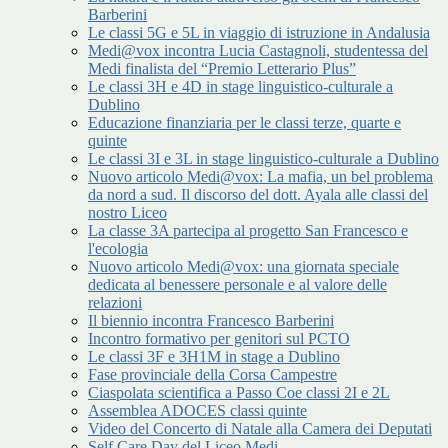
Barberini
Le classi 5G e 5L in viaggio di istruzione in Andalusia
Medi@vox incontra Lucia Castagnoli, studentessa del
Medi finalista del “Premio Letterario Plus”
Le classi 3H e 4D in stage linguistico-culturale a
Dublino
Educazione finanziaria per le classi terze, quarte e
quinte
Le classi 3I e 3L in stage linguistico-culturale a Dublino
Nuovo articolo Medi@vox: La mafia, un bel problema
da nord a sud. Il discorso del dott. Ayala alle classi del
nostro Liceo
La classe 3A partecipa al progetto San Francesco e
l'ecologia
Nuovo articolo Medi@vox: una giornata speciale
dedicata al benessere personale e al valore delle
relazioni
Il biennio incontra Francesco Barberini
Incontro formativo per genitori sul PCTO
Le classi 3F e 3H1M in stage a Dublino
Fase provinciale della Corsa Campestre
Ciaspolata scientifica a Passo Coe classi 2I e 2L
Assemblea ADOCES classi quinte
Video del Concerto di Natale alla Camera dei Deputati
Self Care Day del Liceo Medi