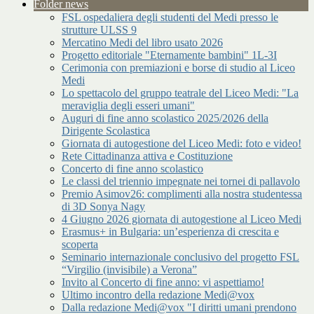
Folder news
FSL ospedaliera degli studenti del Medi presso le
strutture ULSS 9
Mercatino Medi del libro usato 2026
Progetto editoriale "Eternamente bambini" 1L-3I
Cerimonia con premiazioni e borse di studio al Liceo
Medi
Lo spettacolo del gruppo teatrale del Liceo Medi: "La
meraviglia degli esseri umani"
Auguri di fine anno scolastico 2025/2026 della
Dirigente Scolastica
Giornata di autogestione del Liceo Medi: foto e video!
Rete Cittadinanza attiva e Costituzione
Concerto di fine anno scolastico
Le classi del triennio impegnate nei tornei di pallavolo
Premio Asimov26: complimenti alla nostra studentessa
di 3D Sonya Nagy
4 Giugno 2026 giornata di autogestione al Liceo Medi
Erasmus+ in Bulgaria: un’esperienza di crescita e
scoperta
Seminario internazionale conclusivo del progetto FSL
“Virgilio (invisibile) a Verona”
Invito al Concerto di fine anno: vi aspettiamo!
Ultimo incontro della redazione Medi@vox
Dalla redazione Medi@vox "I diritti umani prendono