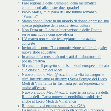
Fase regionale delle Olimpiadi della matematica:
complimenti alle nostre due squadre!
Paolo Malagutti ci parla del suo ultimo romanzo
"Fumana"
Siamo donne libere in un mondo di donne oppresse, ma
spesso prigioniere della nostra stessa cultura
Non Festa ma Giornata Internazionale delle Donne:
serve una nuova consapevolezza
L’8 marzo non chiede festeggiamenti ma azioni
concrete
Invito all'incontro "La comunicazione nell’era digitale:
nuove sfide educative"
In attesa della mostra alcuni scatti dal laboratorio di
poesia creativa
Si conclude il progetto sulle istituzioni europee dedicato
alle classi quinte del Medi
Nuovo articolo Medi@vox: La mia vita tra canguri e
surf. Intervistiamo (a distanza) Sofia Pernigo del Liceo
Medi di Villafranca in Tasmania per un’esperienza di
studio all’estero
Nuovo articolo Medi@vox: L’esperienza concreta della
Ronda della Carità muove disponibilità e solidarietà
anche al Liceo Medi di Villafranca
Ripresa attività gruppo studentesco GSA
La natura e il futuro attraverso gli occhi di Francesco