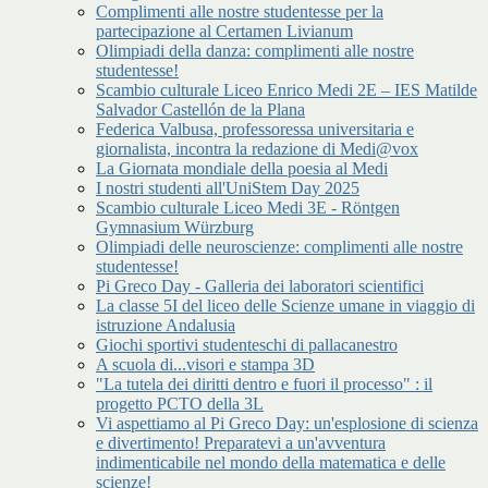
Complimenti alle nostre studentesse per la
partecipazione al Certamen Livianum
Olimpiadi della danza: complimenti alle nostre
studentesse!
Scambio culturale Liceo Enrico Medi 2E – IES Matilde
Salvador Castellón de la Plana
Federica Valbusa, professoressa universitaria e
giornalista, incontra la redazione di Medi@vox
La Giornata mondiale della poesia al Medi
I nostri studenti all'UniStem Day 2025
Scambio culturale Liceo Medi 3E - Röntgen
Gymnasium Würzburg
Olimpiadi delle neuroscienze: complimenti alle nostre
studentesse!
Pi Greco Day - Galleria dei laboratori scientifici
La classe 5I del liceo delle Scienze umane in viaggio di
istruzione Andalusia
Giochi sportivi studenteschi di pallacanestro
A scuola di...visori e stampa 3D
"La tutela dei diritti dentro e fuori il processo" : il
progetto PCTO della 3L
Vi aspettiamo al Pi Greco Day: un'esplosione di scienza
e divertimento! Preparatevi a un'avventura
indimenticabile nel mondo della matematica e delle
scienze!