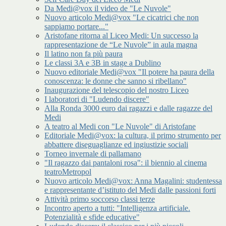
Da Medi@vox il video de "Le Nuvole"
Nuovo articolo Medi@vox "Le cicatrici che non
sappiamo portare..."
Aristofane ritorna al Liceo Medi: Un successo la
rappresentazione de “Le Nuvole” in aula magna
Il latino non fa più paura
Le classi 3A e 3B in stage a Dublino
Nuovo editoriale Medi@vox "Il potere ha paura della
conoscenza: le donne che sanno si ribellano"
Inaugurazione del telescopio del nostro Liceo
I laboratori di "Ludendo discere"
Alla Ronda 3000 euro dai ragazzi e dalle ragazze del
Medi
A teatro al Medi con "Le Nuvole" di Aristofane
Editoriale Medi@vox: la cultura, il primo strumento per
abbattere diseguaglianze ed ingiustizie sociali
Torneo invernale di pallamano
"Il ragazzo dai pantaloni rosa": il biennio al cinema
teatroMetropol
Nuovo articolo Medi@vox: Anna Magalini: studentessa
e rappresentante d’istituto del Medi dalle passioni forti
Attività primo soccorso classi terze
Incontro aperto a tutti: "Intelligenza artificiale.
Potenzialità e sfide educative"