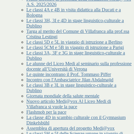
A.S. 2025/2026
Le classi 4A e 4B in visita didattica alla Ducati e a
Bologna
Le classi 3H, 3I e 4D in stage linguistico-culturale a
Dublino
Targa al merito del Comune di Villafranca alla prof.ssa
Cristina Lestingi
Le classi 5D e 5L in viaggio di istruzione a Berlino
Le classi 5CM e 5B in viaggio di istruzione a Parigi
Le classi 3A, 3F e 3G in stage linguistico-culturale a
Dublino
Le alunne del Liceo Medi al seminario sulla professione
docente all’Università di Verona
Le quinte incontrano il Prof. Tommaso Piffer
Incontro con l'Ambasciatrice Jilan Abdalmajid
Le classi 3B e 3L in stage linguistico-culturale a
Dublino
Giornata mondiale della salute mentale
Nuovo articolo Medi@vox Al Liceo Medi di
Villafranca si vuole la pace
Flashmob per la pace
La classe 4D in scambio culturale con il Gymnasium
Dinkelsbühl
Assemblea di apertura del progetto Medi@vox
Le classi 5H e 5I delle Scienze umane in viaggio di