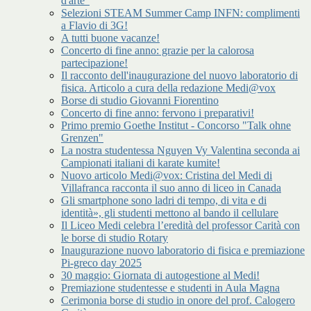
d'arte"
Selezioni STEAM Summer Camp INFN: complimenti
a Flavio di 3G!
A tutti buone vacanze!
Concerto di fine anno: grazie per la calorosa
partecipazione!
Il racconto dell'inaugurazione del nuovo laboratorio di
fisica. Articolo a cura della redazione Medi@vox
Borse di studio Giovanni Fiorentino
Concerto di fine anno: fervono i preparativi!
Primo premio Goethe Institut - Concorso "Talk ohne
Grenzen"
La nostra studentessa Nguyen Vy Valentina seconda ai
Campionati italiani di karate kumite!
Nuovo articolo Medi@vox: Cristina del Medi di
Villafranca racconta il suo anno di liceo in Canada
Gli smartphone sono ladri di tempo, di vita e di
identità», gli studenti mettono al bando il cellulare
Il Liceo Medi celebra l’eredità del professor Carità con
le borse di studio Rotary
Inaugurazione nuovo laboratorio di fisica e premiazione
Pi-greco day 2025
30 maggio: Giornata di autogestione al Medi!
Premiazione studentesse e studenti in Aula Magna
Cerimonia borse di studio in onore del prof. Calogero