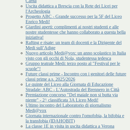
Carità
Uscita didattica a Brescia con la Rete dei Licei per
l'Archeologia
Progetto ABC - Grande successo per la 5F del Liceo
Enrico Medi!
Giardini aperti: complimenti ai nostri studenti e alle
nostre studentesse che hanno collaborato a questa bella
iniziativa!
Rafting e risate: un team di docenti e la Dirigente del
Medi sull’Adige
Nuovo articolo Medi@vox: un anno scolastico in Italia
visto con gli occhi di Nola, studentessa tedesca
Gruppo teatrale Medi: terzo posto al "Festival per le
scuole"!
Future classi prime - Incontro con i genitori delle future
classi prime a.s. 2025/2026
Le quinte del Liceo alla Giornata di Educazione
Stradale: ABC - L'Autostrada del Brennero in Città
Premiazione concorso "Del maiale non si butta via
niente" - 2^ classificata 3A Liceo Medi!
Ultimo incontro del Laboratorio di giornalismo
Medi@vox
Giornata internazionale contro l'omofobia, la bifobia e
la transfobia (IDAHOBIT)
La classe 1E in visita in uscita didattica a Verona