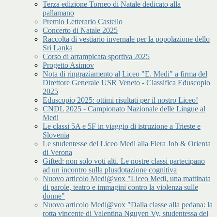
Terza edizione Torneo di Natale dedicato alla
pallamano
Premio Letterario Castello
Concerto di Natale 2025
Raccolta di vestiario invernale per la popolazione dello
Sri Lanka
Corso di arrampicata sportiva 2025
Progetto Asimov
Nota di ringraziamento al Liceo "E. Medi" a firma del
Direttore Generale USR Veneto - Classifica Eduscopio
2025
Eduscopio 2025: ottimi risultati per il nostro Liceo!
CNDL 2025 - Campionato Nazionale delle Lingue al
Medi
Le classi 5A e 5F in viaggio di istruzione a Trieste e
Slovenia
Le studentesse del Liceo Medi alla Fiera Job & Orienta
di Verona
Gifted: non solo voti alti. Le nostre classi partecipano
ad un incontro sulla plusdotazione cognitiva
Nuovo articolo Medi@vox "Liceo Medi, una mattinata
di parole, teatro e immagini contro la violenza sulle
donne"
Nuovo articolo Medi@vox "Dalla classe alla pedana: la
rotta vincente di Valentina Nguyen Vy, studentessa del