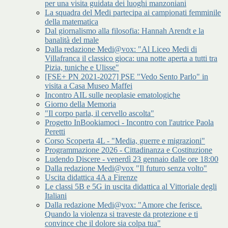
per una visita guidata dei luoghi manzoniani
La squadra del Medi partecipa ai campionati femminile
della matematica
Dal giornalismo alla filosofia: Hannah Arendt e la
banalità del male
Dalla redazione Medi@vox: "Al Liceo Medi di
Villafranca il classico gioca: una notte aperta a tutti tra
Pizia, tuniche e Ulisse"
[FSE+ PN 2021-2027] PSE "Vedo Sento Parlo" in
visita a Casa Museo Maffei
Incontro AIL sulle neoplasie ematologiche
Giorno della Memoria
"Il corpo parla, il cervello ascolta"
Progetto InBookiamoci - Incontro con l'autrice Paola
Peretti
Corso Scoperta 4L - "Media, guerre e migrazioni"
Programmazione 2026 - Cittadinanza e Costituzione
Ludendo Discere - venerdì 23 gennaio dalle ore 18:00
Dalla redazione Medi@vox "Il futuro senza volto"
Uscita didattica 4A a Firenze
Le classi 5B e 5G in uscita didattica al Vittoriale degli
Italiani
Dalla redazione Medi@vox: "Amore che ferisce.
Quando la violenza si traveste da protezione e ti
convince che il dolore sia colpa tua"