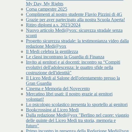
My Day, My Rights
Corsa campestre 2025
Complimenti al nostro studente Flavio Pizzini di 4G
Grazie per aver partecipato alla nostra Scuola Aperta!
Ritiro diplomi a.s. 2023/2024
Nuovo articolo Medi@vox: sicurezza stradale senza
sconti
Progetto sicurezza stradale: la testimonianza video dalla
redazione Medi@vox
Il Medi celebra la gentilezza
Le classi incontrano la Guardia di Finanza
Invito ai genitori e ai docenti: incontro su “Compiti
evolutivi dell'adolescenza: le quattro sfide nella
costruzione dell'identità"
Il Liceo Medi al Salone dell'orientamento presso la
Gran Guardia
Cinema e Memoria del Novecento
Mercatino libri usati: il nostro grazie ai genitori
volontari!
Lo psicologo scolastico presenta lo sportello ai genitori
Bookcrossing al Liceo Medi
Dalla redazione Medi@vox "Berlino nel cuore: viaggio
delle quinte del Liceo Medi tra storia, memoria e
futuro"
Primo incontro in presenza della Redazione Medi@vox