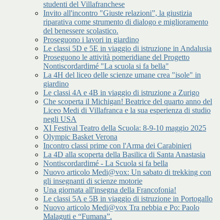
studenti del Villafranchese
Invito all'incontro "Giuste relazioni”, la giustizia
riparativa come strumento di dialogo e miglioramento
del benessere scolastico.
Proseguono i lavori in giardino
Le classi 5D e 5E in viaggio di istruzione in Andalusia
Proseguono le attività pomeridiane del Progetto
Nontiscordardimé "La scuola si fa bella"
La 4H del liceo delle scienze umane crea "isole" in
giardino
Le classi 4A e 4B in viaggio di istruzione a Zurigo
Che scoperta il Michigan! Beatrice del quarto anno del
Liceo Medi di Villafranca e la sua esperienza di studio
negli USA
XI Festival Teatro della Scuola: 8-9-10 maggio 2025
Olympic Basket Verona
Incontro classi prime con l'Arma dei Carabinieri
La 4D alla scoperta della Basilica di Santa Anastasia
Nontiscordardimé - La Scuola si fa bella
Nuovo articolo Medi@vox: Un sabato di trekking con
gli insegnanti di scienze motorie
Una giornata all'insegna della Francofonia!
Le classi 5A e 5B in viaggio di istruzione in Portogallo
Nuovo articolo Medi@vox Tra nebbia e Po: Paolo
Malaguti e “Fumana”.