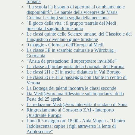
romana
“La scuola ha bisogno di apertura al cambiamento e
disponibilità”. Le parole della vicepreside Maria
Cristina Lestingi sulla soglia della pensione
"Il gioco della vita": il gruppo teatrale del Medi
presenta il saggio di fine anno
Le classi quinte delle Scienze umane, del Classico e del
Linguistico diventano guide turistiche
9 maggio - Giornata dell'Europa al Medi
La classe 3E in scambio culturale a Würzburg -
Germania
“Ansia da prestazione: il superpotere invisibile”
La classe 2I protagonista della Giornata dell'Europa
Le classi 2H e 2I in uscita didattica in Val Borago
Le classi 2G e 3L a passeggio con Dante in centro di
Verona
La Bottega dei talenti incontra le classi seconde
Da Medi@vox una riflessione sull'importanza della
Festa del 25 aprile
La redazione Medi@vox intervista il sindaco di Sona
Ringraziamento al Consorzio ZAI - Interporto
Quadrante Europa
Lunedì 5 maggio ore 18:00 - Aula Magna - "Dentro
l'adolescenza: capire i figli attraverso la lente di
Adolescence"