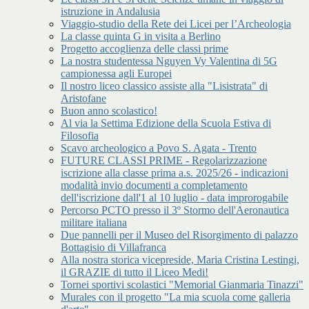
istruzione in Andalusia
Viaggio-studio della Rete dei Licei per l’Archeologia
La classe quinta G in visita a Berlino
Progetto accoglienza delle classi prime
La nostra studentessa Nguyen Vy Valentina di 5G
campionessa agli Europei
Il nostro liceo classico assiste alla "Lisistrata" di
Aristofane
Buon anno scolastico!
Al via la Settima Edizione della Scuola Estiva di
Filosofia
Scavo archeologico a Povo S. Agata - Trento
FUTURE CLASSI PRIME - Regolarizzazione
iscrizione alla classe prima a.s. 2025/26 - indicazioni
modalità invio documenti a completamento
dell'iscrizione dall'1 al 10 luglio - data improrogabile
Percorso PCTO presso il 3º Stormo dell'Aeronautica
militare italiana
Due pannelli per il Museo del Risorgimento di palazzo
Bottagisio di Villafranca
Alla nostra storica vicepreside, Maria Cristina Lestingi,
il GRAZIE di tutto il Liceo Medi!
Tornei sportivi scolastici "Memorial Gianmaria Tinazzi"
Murales con il progetto "La mia scuola come galleria