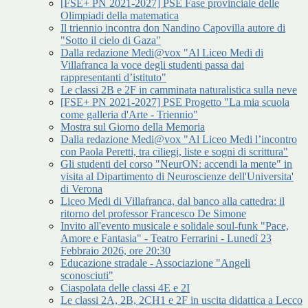
[FSE+ PN 2021-2027] PSE Fase provinciale delle
Olimpiadi della matematica
Il triennio incontra don Nandino Capovilla autore di
"Sotto il cielo di Gaza"
Dalla redazione Medi@vox "Al Liceo Medi di
Villafranca la voce degli studenti passa dai
rappresentanti d’istituto"
Le classi 2B e 2F in camminata naturalistica sulla neve
[FSE+ PN 2021-2027] PSE Progetto "La mia scuola
come galleria d'Arte - Triennio"
Mostra sul Giorno della Memoria
Dalla redazione Medi@vox "Al Liceo Medi l’incontro
con Paola Peretti, tra ciliegi, liste e sogni di scrittura"
Gli studenti del corso "NeurON: accendi la mente" in
visita al Dipartimento di Neuroscienze dell'Universita'
di Verona
Liceo Medi di Villafranca, dal banco alla cattedra: il
ritorno del professor Francesco De Simone
Invito all'evento musicale e solidale soul-funk "Pace,
Amore e Fantasia" - Teatro Ferrarini - Lunedì 23
Febbraio 2026, ore 20:30
Educazione stradale - Associazione "Angeli
sconosciuti"
Ciaspolata delle classi 4E e 2I
Le classi 2A, 2B, 2CH1 e 2F in uscita didattica a Lecco