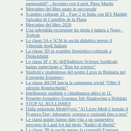
memorabili" - Incontro con il prof. Piero Martin
Mercatino del libro usato in succursale
Scambio culturale 2E - Fase 2 in Italia con IES Matilde
Salvador di Castellón de la Plana
Mercatino del libro 2026
Una splendida escursione tra storia e natura a Nago -
Torbole
Le classi 5A e 5CM in uscita didattica presso il
Vittoriale degli Italiani
La classe 3D in scambio linguistico-culturale a
Dinkelsbühl
Le classi 3F e 3G dell'Indirizzo Scienze Applicate
hanno partecipato a "Run for science"
Studenti e studentesse del nostro Liceo in Bulgaria per
il progetto Erasmus+
La classe 4H1M lancia la campagna social “Oltre il
silenzio #iotelochiedo”
Intelligenze multiple e cittadinanza attiva in 1L
Progetto formativo Erasmus Job Shadowing a Helsinki
STOP AL BULLISMO!
Dalla redazione Medi@vox "Al Liceo Medi è tornato il
Pi-greco Day: laboratori, scienza e curiosità fino a sera"
Le classi quinte hanno dato vita a un suggestivo
percorso di Land Art dal titolo “Radici di libertà”
La classe 3B in uscita presso la comunità Emmaus