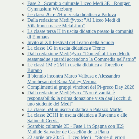
Fase 2 - Scambio culturale Liceo Medi 3E - Röntgen
Gymnasium Würzburg
Le classi 2G e 2H in visita didattica a Padova
Dalla redazione Medi@vox: "Al Liceo Medi di
Villafranca nasce MetaLibro"
La classe terza H in uscita didattica presso la comunità
di Emmaus
Invito al XII Festival del Teatro della Scuola
La classe 1G in uscita didattica a Trento
Dalla redazione Medi@vox "Dantedì al Liceo Medi,
sessantadue sguardi accendono la Commedia nell’atrio"
Le classi 1M e 2M in uscita didattica a Torcello e
Burano
Il biennio incontra Marco Valbusa e Alessandro
Marchesan del Rana Volley Verona
Complimenti ai gruppi vincitori del Pi-greco Day 2026
Dalla redazione Medi@vox "Non è vanità, è
responsabilità: la prima donazione vista dagli occhi di
uno studente del Medi"
La classe 5M in uscita didattica a Palazzo Maffei
La classe 2CH1 in uscita didattica a Ravenna e alle
Saline di Cervia
Scambio culturale 2E - Fase 1 in Spagna con IES
Matilde Salvador de Castellón de la Plana
22 aprile ore 20:45 - Liceo Medi - "Storie di errori