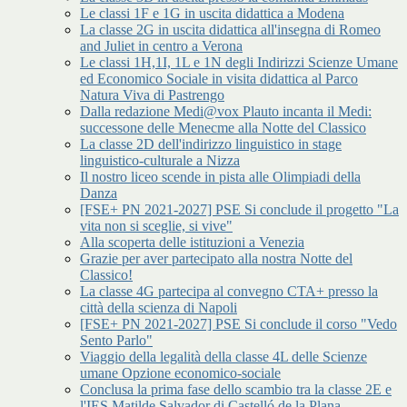
Le classi 1F e 1G in uscita didattica a Modena
La classe 2G in uscita didattica all'insegna di Romeo
and Juliet in centro a Verona
Le classi 1H,1I, 1L e 1N degli Indirizzi Scienze Umane
ed Economico Sociale in visita didattica al Parco
Natura Viva di Pastrengo
Dalla redazione Medi@vox Plauto incanta il Medi:
successone delle Menecme alla Notte del Classico
La classe 2D dell'indirizzo linguistico in stage
linguistico-culturale a Nizza
Il nostro liceo scende in pista alle Olimpiadi della
Danza
[FSE+ PN 2021-2027] PSE Si conclude il progetto "La
vita non si sceglie, si vive"
Alla scoperta delle istituzioni a Venezia
Grazie per aver partecipato alla nostra Notte del
Classico!
La classe 4G partecipa al convegno CTA+ presso la
città della scienza di Napoli
[FSE+ PN 2021-2027] PSE Si conclude il corso "Vedo
Sento Parlo"
Viaggio della legalità della classe 4L delle Scienze
umane Opzione economico-sociale
Conclusa la prima fase dello scambio tra la classe 2E e
l'IES Matilde Salvador di Castelló de la Plana