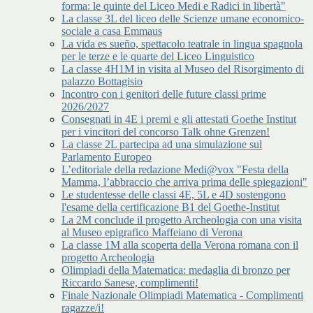
forma: le quinte del Liceo Medi e Radici in libertà"
La classe 3L del liceo delle Scienze umane economico-
sociale a casa Emmaus
La vida es sueño, spettacolo teatrale in lingua spagnola
per le terze e le quarte del Liceo Linguistico
La classe 4H1M in visita al Museo del Risorgimento di
palazzo Bottagisio
Incontro con i genitori delle future classi prime
2026/2027
Consegnati in 4E i premi e gli attestati Goethe Institut
per i vincitori del concorso Talk ohne Grenzen!
La classe 2L partecipa ad una simulazione sul
Parlamento Europeo
L’editoriale della redazione Medi@vox "Festa della
Mamma, l’abbraccio che arriva prima delle spiegazioni"
Le studentesse delle classi 4E, 5L e 4D sostengono
l'esame della certificazione B1 del Goethe-Institut
La 2M conclude il progetto Archeologia con una visita
al Museo epigrafico Maffeiano di Verona
La classe 1M alla scoperta della Verona romana con il
progetto Archeologia
Olimpiadi della Matematica: medaglia di bronzo per
Riccardo Sanese, complimenti!
Finale Nazionale Olimpiadi Matematica - Complimenti
ragazze/i!