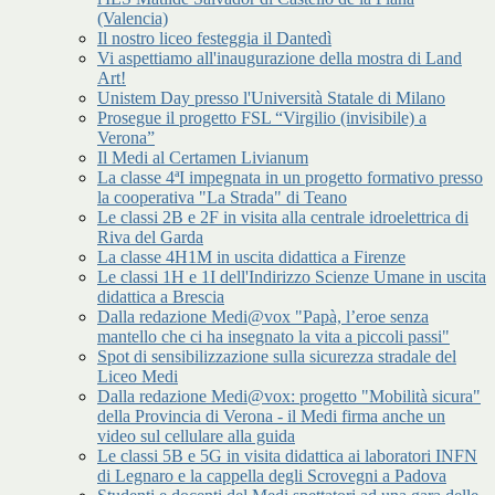
(Valencia)
Il nostro liceo festeggia il Dantedì
Vi aspettiamo all'inaugurazione della mostra di Land
Art!
Unistem Day presso l'Università Statale di Milano
Prosegue il progetto FSL “Virgilio (invisibile) a
Verona”
Il Medi al Certamen Livianum
La classe 4ªI impegnata in un progetto formativo presso
la cooperativa "La Strada" di Teano
Le classi 2B e 2F in visita alla centrale idroelettrica di
Riva del Garda
La classe 4H1M in uscita didattica a Firenze
Le classi 1H e 1I dell'Indirizzo Scienze Umane in uscita
didattica a Brescia
Dalla redazione Medi@vox "Papà, l’eroe senza
mantello che ci ha insegnato la vita a piccoli passi"
Spot di sensibilizzazione sulla sicurezza stradale del
Liceo Medi
Dalla redazione Medi@vox: progetto "Mobilità sicura"
della Provincia di Verona - il Medi firma anche un
video sul cellulare alla guida
Le classi 5B e 5G in visita didattica ai laboratori INFN
di Legnaro e la cappella degli Scrovegni a Padova