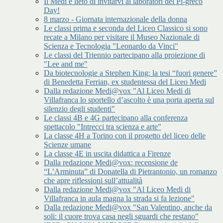
Il Medi è lieto di invitarvi ai laboratori del Pi-greco
Day!
8 marzo - Giornata internazionale della donna
Le classi prima e seconda del Liceo Classico si sono
recate a Milano per visitare il Museo Nazionale di
Scienza e Tecnologia "Leonardo da Vinci"
Le classi del Triennio partecipano alla proiezione di
"Lee and me"
Da biotecnologie a Stephen King: la tesi “fuori genere”
di Benedetta Ferrian, ex studentessa del Liceo Medi
Dalla redazione Medi@vox "Al Liceo Medi di
Villafranca lo sportello d’ascolto è una porta aperta sul
silenzio degli studenti"
Le classi 4B e 4G partecipano alla conferenza
spettacolo "Intrecci tra scienza e arte"
La classe 4H a Torino con il progetto del liceo delle
Scienze umane
La classe 4E in uscita didattica a Firenze
Dalla redazione Medi@vox: recensione de
“L’Arminuta” di Donatella di Pietrantonio, un romanzo
che apre riflessioni sull’attualità
Dalla redazione Medi@vox "Al Liceo Medi di
Villafranca in aula magna la strada si fa lezione"
Dalla redazione Medi@vox "San Valentino, anche da
soli: il cuore trova casa negli sguardi che restano"