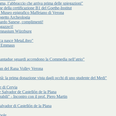
a, l’abbraccio che arriva prima delle spiegazioni"
e della certificazione B1 del Goethe-Institut
l Museo epigrafico Maffeiano di Verona
rogetto Archeologia
cardo Sanese, complimenti!
gazze/i!
Gymnasium Würzburg
ca nasce MetaLibro"
 di Emmaus
antadue sguardi accendono la Commedia nell’atrio"
an del Rana Volley Verona
à: la prima donazione vista dagli occhi di uno studente del Medi"
e di Cervia
 Salvador de Castellón de la Plana
abili" - Incontro con il prof. Piero Martin
alvador di Castellón de la Plana
bole