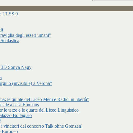
ure ULSS 9
di
raviglia degli esseri umani"
 Scolastica
di 3D Sonya Nagy
a
gilio (invisibile) a Verona”
: le quinte del Liceo Medi e Radici in libertà"
ociale a casa Emmaus
r le terze e le quarte del Liceo Linguistico
alazzo Bottagisio
7
er i vincitori del concorso Talk ohne Grenzen!
to Europeo