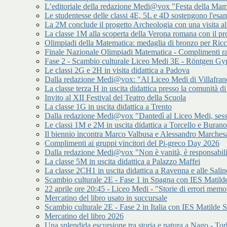
L’editoriale della redazione Medi@vox "Festa della Mamm
Le studentesse delle classi 4E, 5L e 4D sostengono l'esam
La 2M conclude il progetto Archeologia con una visita a
La classe 1M alla scoperta della Verona romana con il p
Olimpiadi della Matematica: medaglia di bronzo per Ric
Finale Nazionale Olimpiadi Matematica - Complimenti ra
Fase 2 - Scambio culturale Liceo Medi 3E - Röntgen 
Le classi 2G e 2H in visita didattica a Padova
Dalla redazione Medi@vox: "Al Liceo Medi di Villafran
La classe terza H in uscita didattica presso la comunità
Invito al XII Festival del Teatro della Scuola
La classe 1G in uscita didattica a Trento
Dalla redazione Medi@vox "Dantedì al Liceo Medi, sess
Le classi 1M e 2M in uscita didattica a Torcello e Burano
Il biennio incontra Marco Valbusa e Alessandro Marches
Complimenti ai gruppi vincitori del Pi-greco Day 2026
Dalla redazione Medi@vox "Non è vanità, è responsabilit
La classe 5M in uscita didattica a Palazzo Maffei
La classe 2CH1 in uscita didattica a Ravenna e alle Salin
Scambio culturale 2E - Fase 1 in Spagna con IES Matilde
22 aprile ore 20:45 - Liceo Medi - "Storie di errori memor
Mercatino del libro usato in succursale
Scambio culturale 2E - Fase 2 in Italia con IES Matilde S
Mercatino del libro 2026
Una splendida escursione tra storia e natura a Nago - Tor