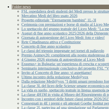
Folder news
FSL ospedaliera degli studenti del Medi presso le strutt
Mercatino Medi del libro usato 2026
Progetto editoriale "Eternamente bambini" 1L-3I
Cerimonia con premiazioni e borse di studio al Liceo Me
Lo spettacolo del gruppo teatrale del Liceo Medi: "La me
Auguri di fine anno scolastico 2025/2026 della Dirigente
Giornata di autogestione del Liceo Medi: foto e video!
Rete Cittadinanza attiva e Costituzione
Concerto di fine anno scolastico
Le classi del triennio impegnate nei tornei di pallavolo
Premio Asimov26: complimenti alla nostra studentessa 
4 Giugno 2026 giornata di autogestione al Liceo Medi
Erasmus+ in Bulgaria: un’esperienza di crescita e scopert
Seminario internazionale conclusivo del progetto FSL “Vir
Invito al Concerto di fine anno: vi aspettiamo!
Ultimo incontro della redazione Medi@vox
Dalla redazione Medi@vox "I diritti umani prendono forma
La classe 3L del liceo delle Scienze umane economico-s
La vida es sueño, spettacolo teatrale in lingua spagnola pe
La classe 4H1M in visita al Museo del Risorgimento di p
Incontro con i genitori delle future classi prime 2026/202
Consegnati in 4E i premi e gli attestati Goethe Institut p
La classe 2L partecipa ad una simulazione sul Parlamen