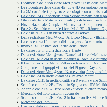
L’editoriale della redazione Medi@vox "Festa della Mamm
Le studentesse delle classi 4E, 5L e 4D sostengono l'esam
La 2M conclude il progetto Archeologia con una visita a
La classe 1M alla scoperta della Verona romana con il p
Olimpiadi della Matematica: medaglia di bronzo per Ric
Finale Nazionale Olimpiadi Matematica - Complimenti ra
Fase 2 - Scambio culturale Liceo Medi 3E - Röntgen 
Le classi 2G e 2H in visita didattica a Padova
Dalla redazione Medi@vox: "Al Liceo Medi di Villafran
La classe terza H in uscita didattica presso la comunità
Invito al XII Festival del Teatro della Scuola
La classe 1G in uscita didattica a Trento
Dalla redazione Medi@vox "Dantedì al Liceo Medi, sess
Le classi 1M e 2M in uscita didattica a Torcello e Burano
Il biennio incontra Marco Valbusa e Alessandro Marches
Complimenti ai gruppi vincitori del Pi-greco Day 2026
Dalla redazione Medi@vox "Non è vanità, è responsabilit
La classe 5M in uscita didattica a Palazzo Maffei
La classe 2CH1 in uscita didattica a Ravenna e alle Salin
Scambio culturale 2E - Fase 1 in Spagna con IES Matilde
22 aprile ore 20:45 - Liceo Medi - "Storie di errori memor
Mercatino del libro usato in succursale
Scambio culturale 2E - Fase 2 in Italia con IES Matilde S
Mercatino del libro 2026
Una splendida escursione tra storia e natura a Nago - Tor