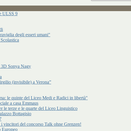
ure ULSS 9
di
raviglia degli esseri umani"
 Scolastica
di 3D Sonya Nagy
a
gilio (invisibile) a Verona”
: le quinte del Liceo Medi e Radici in libertà"
ociale a casa Emmaus
r le terze e le quarte del Liceo Linguistico
alazzo Bottagisio
7
er i vincitori del concorso Talk ohne Grenzen!
to Europeo