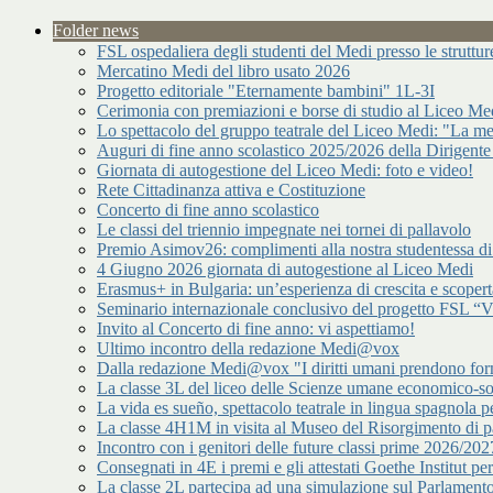
Folder news
FSL ospedaliera degli studenti del Medi presso le strutt
Mercatino Medi del libro usato 2026
Progetto editoriale "Eternamente bambini" 1L-3I
Cerimonia con premiazioni e borse di studio al Liceo Me
Lo spettacolo del gruppo teatrale del Liceo Medi: "La me
Auguri di fine anno scolastico 2025/2026 della Dirigente
Giornata di autogestione del Liceo Medi: foto e video!
Rete Cittadinanza attiva e Costituzione
Concerto di fine anno scolastico
Le classi del triennio impegnate nei tornei di pallavolo
Premio Asimov26: complimenti alla nostra studentessa 
4 Giugno 2026 giornata di autogestione al Liceo Medi
Erasmus+ in Bulgaria: un’esperienza di crescita e scopert
Seminario internazionale conclusivo del progetto FSL “Vir
Invito al Concerto di fine anno: vi aspettiamo!
Ultimo incontro della redazione Medi@vox
Dalla redazione Medi@vox "I diritti umani prendono forma
La classe 3L del liceo delle Scienze umane economico-s
La vida es sueño, spettacolo teatrale in lingua spagnola pe
La classe 4H1M in visita al Museo del Risorgimento di p
Incontro con i genitori delle future classi prime 2026/202
Consegnati in 4E i premi e gli attestati Goethe Institut p
La classe 2L partecipa ad una simulazione sul Parlamen