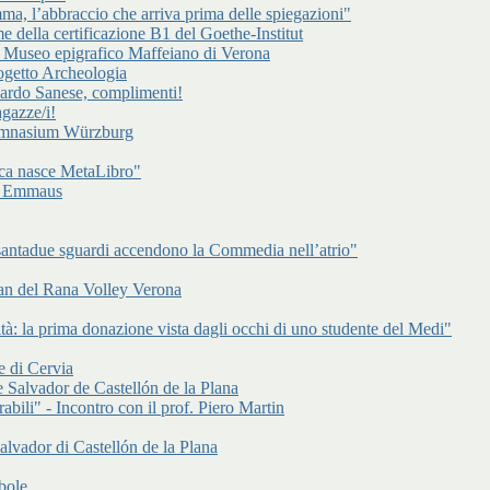
a, l’abbraccio che arriva prima delle spiegazioni"
e della certificazione B1 del Goethe-Institut
l Museo epigrafico Maffeiano di Verona
rogetto Archeologia
cardo Sanese, complimenti!
gazze/i!
Gymnasium Würzburg
ca nasce MetaLibro"
 di Emmaus
antadue sguardi accendono la Commedia nell’atrio"
an del Rana Volley Verona
à: la prima donazione vista dagli occhi di uno studente del Medi"
e di Cervia
 Salvador de Castellón de la Plana
abili" - Incontro con il prof. Piero Martin
alvador di Castellón de la Plana
bole