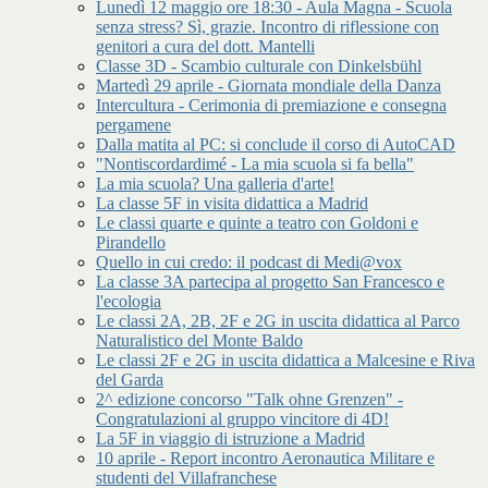
Lunedì 12 maggio ore 18:30 - Aula Magna - Scuola
senza stress? Sì, grazie. Incontro di riflessione con
genitori a cura del dott. Mantelli
Classe 3D - Scambio culturale con Dinkelsbühl
Martedì 29 aprile - Giornata mondiale della Danza
Intercultura - Cerimonia di premiazione e consegna
pergamene
Dalla matita al PC: si conclude il corso di AutoCAD
"Nontiscordardimé - La mia scuola si fa bella"
La mia scuola? Una galleria d'arte!
La classe 5F in visita didattica a Madrid
Le classi quarte e quinte a teatro con Goldoni e
Pirandello
Quello in cui credo: il podcast di Medi@vox
La classe 3A partecipa al progetto San Francesco e
l'ecologia
Le classi 2A, 2B, 2F e 2G in uscita didattica al Parco
Naturalistico del Monte Baldo
Le classi 2F e 2G in uscita didattica a Malcesine e Riva
del Garda
2^ edizione concorso "Talk ohne Grenzen" -
Congratulazioni al gruppo vincitore di 4D!
La 5F in viaggio di istruzione a Madrid
10 aprile - Report incontro Aeronautica Militare e
studenti del Villafranchese