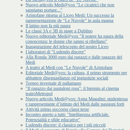
Nuovo articolo Medi@vox "Le cicatrici che non
sappiamo portare..."
Aristofane ritorna al Liceo Medi: Un successo la
rappresentazione de “Le Nuvole” in aula magna
Il latino non fa più paura
Le classi 3A e 3B in stage a Dublino
Nuovo editoriale Medi@vox "Il potere ha paura della
conoscenza: le donne che sanno si ribellano"
Inaugurazione del telescopio del nostro Liceo
I laboratori di "Ludendo discere"
Alla Ronda 3000 euro dai ragazzi e dalle ragazze del
Medi
A teatro al Medi con "Le Nuvole" di Aristofane
Editoriale Medi@vox: la cultura, il primo strumento per
abbattere diseguaglianze ed ingiustizie sociali
Torneo invernale di pallamano
"Il ragazzo dai pantaloni rosa": il biennio al cinema
teatroMetropol
Nuovo articolo Medi@vox: Anna Magalini: studentessa
e rappresentante d’istituto del Medi dalle passioni forti
Attività primo soccorso classi terze
Incontro aperto a tutti: "Intelligenza artificiale.
Potenzialità e sfide educative"
Ludendo discere: il classico per i più piccoli