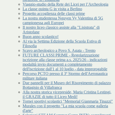
Viaggio-studio della Rete dei Licei per l’Archeologia
La classe quinta G in visita a Berlino
Progetto accoglienza delle classi prime
La nostra studentessa Nguyen Vy Valentina di 5G
campionessa agli Europei
Il nostro liceo classico assiste alla "Lisistrata" di
Aristofane
Buon anno scolastico!
Al via la Settima Edizione della Scuola Estiva di
Filosofia
Scavo archeologico a Povo S. Agata - Trento
FUTURE CLASSI PRIME - Regolarizzazione
iscrizione alla classe prima a.s. 2025/26 - indicazioni
modalità invio documenti a completamento
dell'iscrizione dall'1 al 10 luglio - data improrogabile
Percorso PCTO presso il 3º Stormo dell'Aeronautica
militare italiana
Due pannelli per il Museo del Risorgimento di palazzo
Bottagisio di Villafranca
Alla nostra storica vicepreside, Maria Cristina Lestingi,
il GRAZIE di tutto il Liceo Medi!
Tornei sportivi scolastici "Memorial Gianmaria Tinazzi"
Murales con il progetto "La mia scuola come galleria
d'arte"