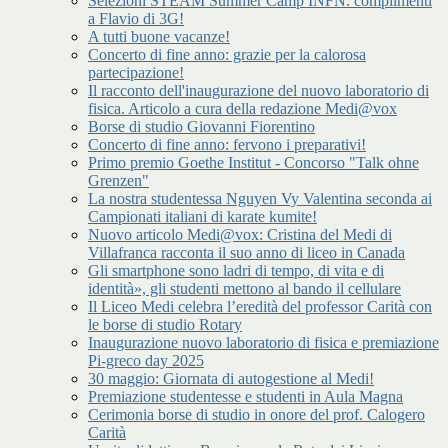
Selezioni STEAM Summer Camp INFN: complimenti
a Flavio di 3G!
A tutti buone vacanze!
Concerto di fine anno: grazie per la calorosa
partecipazione!
Il racconto dell'inaugurazione del nuovo laboratorio di
fisica. Articolo a cura della redazione Medi@vox
Borse di studio Giovanni Fiorentino
Concerto di fine anno: fervono i preparativi!
Primo premio Goethe Institut - Concorso "Talk ohne
Grenzen"
La nostra studentessa Nguyen Vy Valentina seconda ai
Campionati italiani di karate kumite!
Nuovo articolo Medi@vox: Cristina del Medi di
Villafranca racconta il suo anno di liceo in Canada
Gli smartphone sono ladri di tempo, di vita e di
identità», gli studenti mettono al bando il cellulare
Il Liceo Medi celebra l’eredità del professor Carità con
le borse di studio Rotary
Inaugurazione nuovo laboratorio di fisica e premiazione
Pi-greco day 2025
30 maggio: Giornata di autogestione al Medi!
Premiazione studentesse e studenti in Aula Magna
Cerimonia borse di studio in onore del prof. Calogero
Carità