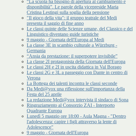
“La scuola ha bisogno di apertura al cambiamento e
disponibilità”. Le parole della vicepreside Maria
Cristina Lestingi sulla soglia della pensione
"Il gioco della vita": il gruppo teatrale del Medi
presenta il saggio di fine anno
Le classi quinte delle Scienze umane, del Classico e del
Linguistico diventano guide turistiche
9 maggio - Giornata dell'Europa al Medi
La classe 3E in scambio culturale a Würzburg -
Germania
“Ansia da prestazione: il superpotere invisibile”
La classe 2I protagonista della Giornata dell'Europa
Le classi 2H e 2I in uscita didattica in Val Borago
Le classi 2G e 3L a passeggio con Dante in centro di
Verona
La Bottega dei talenti incontra le classi seconde
Da Medi@vox una riflessione sull'importanza della
Festa del 25 aprile
La redazione Medi@vox intervista il sindaco di Sona
Ringraziamento al Consorzio ZAI - Interporto
Quadrante Europa
Lunedì 5 maggio ore 18:00 - Aula Magna - "Dentro
l'adolescenza: capire i figli attraverso la lente di
Adolescence"
9 maggio - Giornata dell'Europa