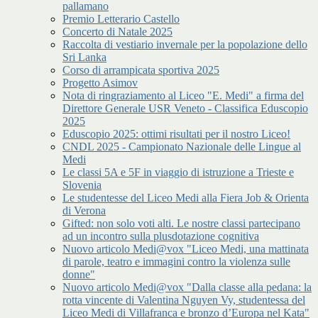
pallamano
Premio Letterario Castello
Concerto di Natale 2025
Raccolta di vestiario invernale per la popolazione dello
Sri Lanka
Corso di arrampicata sportiva 2025
Progetto Asimov
Nota di ringraziamento al Liceo "E. Medi" a firma del
Direttore Generale USR Veneto - Classifica Eduscopio
2025
Eduscopio 2025: ottimi risultati per il nostro Liceo!
CNDL 2025 - Campionato Nazionale delle Lingue al
Medi
Le classi 5A e 5F in viaggio di istruzione a Trieste e
Slovenia
Le studentesse del Liceo Medi alla Fiera Job & Orienta
di Verona
Gifted: non solo voti alti. Le nostre classi partecipano
ad un incontro sulla plusdotazione cognitiva
Nuovo articolo Medi@vox "Liceo Medi, una mattinata
di parole, teatro e immagini contro la violenza sulle
donne"
Nuovo articolo Medi@vox "Dalla classe alla pedana: la
rotta vincente di Valentina Nguyen Vy, studentessa del
Liceo Medi di Villafranca e bronzo d’Europa nel Kata"