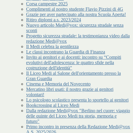
Corsa campestre 2025
Complimenti al nostro studente Flavio Pizzini di 4G
Grazie per aver partecipato alla nostra Scuola Aperta!
Ritiro diplomi a.s. 2023/2024
Nuovo articolo Medi@vox: sicurezza stradale senza
sconti
Progetto sicurezza stradale: la testimonianza video dalla
redazione Medi@vox
Il Medi celebra la gentilezza
Le classi incontrano la Guardia di Finanza
Invito ai genitori e ai docenti: incontro su “Compiti
evolutivi dell'adolescenza: le quattro sfide nella
costruzione dell'identità"
Il Liceo Medi al Salone dell'orientamento presso la
Gran Guardia
Cinema e Memoria del Novecento
Mercatino libri usati: il nostro grazie ai genitori
volontari!
Lo psicologo scolastico presenta lo sportello ai genitori
Bookcrossing al Liceo Medi
Dalla redazione Medi@vox "Berlino nel cuore: viaggio
delle quinte del Liceo Medi tra storia, memoria e
futuro"
Primo incontro in presenza della Redazione Medi@vox
A.S. 2025/2026