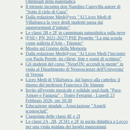
Olimpiadi della matematica
Il triennio incontra don Nandino Capovilla autore di
"Sotto il cielo di Gaza"
Dalla redazione Medi@vox "Al Liceo Medi di
Villafranca la voce degli studenti passa dai
rappresentanti d’istituto"
Le classi 2B e 2F in camminata naturalistica sulla neve
[FSE+ PN 2021-2027] PSE Progetto "La mia scuola
come galleria d'Arte - Triennio"
Mostra sul Giorno della Memoria
Dalla redazione Medi@vox "Al Liceo Medi l’incontro
con Paola Peretti, tra ciliegi, liste e sogni di scrittura"
Gli studenti del corso "NeurON: accendi la mente" in
visita al Dipartimento di Neuroscienze dell'Universita'
di Verona
Liceo Medi di Villafranca, dal banco alla cattedra: il
ritorno del professor Francesco De Simone
Invito all'evento musicale e solidale soul-funk "Pace,
Amore e Fantasia" - Teatro Ferrarini - Lunedì 23
Febbraio 2026, ore 20:30
Educazione stradale - Associazione "Angeli
sconosciuti"
Ciaspolata delle classi 4E e 2I
Le classi 2A, 2B, 2CH1 e 2F in uscita didattica a Lecco
per una visita guidata dei luoghi manzoniani