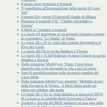
Il nostro liceo festeggia il Dantedì
Vi aspettiamo all'inaugurazione della mostra di Land
Art!
Unistem Day presso l'Università Statale di Milano
Prosegue il progetto FSL “Virgilio (invisibile) a
Verona”
Il Medi al Certamen Livianum
La classe 4ªI impegnata in un progetto formativo presso
la cooperativa "La Strada" di Teano
Le classi 2B e 2F in visita alla centrale idroelettrica di
Riva del Garda
La classe 4H1M in uscita didattica a Firenze
Le classi 1H e 1I dell'Indirizzo Scienze Umane in uscita
didattica a Brescia
Dalla redazione Medi@vox "Papà, l’eroe senza
mantello che ci ha insegnato la vita a piccoli passi"
Spot di sensibilizzazione sulla sicurezza stradale del
Liceo Medi
Dalla redazione Medi@vox: progetto "Mobilità sicura"
della Provincia di Verona - il Medi firma anche un
video sul cellulare alla guida
Le classi 5B e 5G in visita didattica ai laboratori INFN
di Legnaro e la cappella degli Scrovegni a Padova
Studenti e docenti del Medi spettatori ad una gara delle