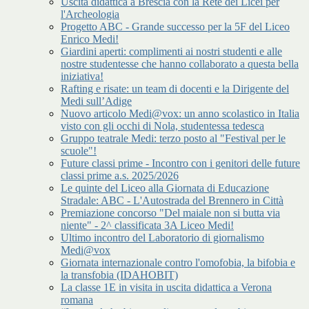
Uscita didattica a Brescia con la Rete dei Licei per
l'Archeologia
Progetto ABC - Grande successo per la 5F del Liceo
Enrico Medi!
Giardini aperti: complimenti ai nostri studenti e alle
nostre studentesse che hanno collaborato a questa bella
iniziativa!
Rafting e risate: un team di docenti e la Dirigente del
Medi sull’Adige
Nuovo articolo Medi@vox: un anno scolastico in Italia
visto con gli occhi di Nola, studentessa tedesca
Gruppo teatrale Medi: terzo posto al "Festival per le
scuole"!
Future classi prime - Incontro con i genitori delle future
classi prime a.s. 2025/2026
Le quinte del Liceo alla Giornata di Educazione
Stradale: ABC - L'Autostrada del Brennero in Città
Premiazione concorso "Del maiale non si butta via
niente" - 2^ classificata 3A Liceo Medi!
Ultimo incontro del Laboratorio di giornalismo
Medi@vox
Giornata internazionale contro l'omofobia, la bifobia e
la transfobia (IDAHOBIT)
La classe 1E in visita in uscita didattica a Verona
romana