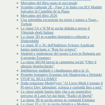
Mercatino del libro usato in succursale
Scambio culturale 2E - Fase 2 in Italia con IES Matilde
Salvador di Castellón de la Plana
Mercatino del libro 2026
Una splendida escursione tra storia e natura a Nago -
Torbole
Le classi 5A e 5CM in uscita didattica presso il
Vittoriale degli Italiani
La classe 3D in scambio linguistico-culturale a
Dinkelsbühl
Le classi 3F e 3G dell'Indirizzo Scienze Applicate
hanno partecipato a "Run for science"
Studenti e studentesse del nostro Liceo in Bulgaria per
il progetto Erasmus+
La classe 4H1M lancia la campagna social “Oltre il
silenzio #iotelochiedo”
Intelligenze multiple e cittadinanza attiva in 1L
Progetto formativo Erasmus Job Shadowing a Helsinki
STOP AL BULLISMO!
Dalla redazione Medi@vox "Al Liceo Medi è tornato il
Pi-greco Day: laboratori, scienza e curiosità fino a sera"
Le classi quinte hanno dato vita a un suggestivo
percorso di Land Art dal titolo “Radici di libertà”
La classe 3B in uscita presso la comunità Emmaus
Le classi 1F e 1G in uscita didattica a Modena