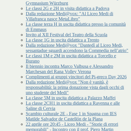
Gymnasium Würzburg
Le classi 2G e 2H in visita didattica a Padova
Dalla redazione Medi@vox: "Al Liceo Medi di
Villafranca nasce MetaLibro"
La classe terza H in uscita didattica presso la comunità
di Emmaus
Invito al XII Festival del Teatro della Scuola
La classe 1G in uscita didattica a Trento
Dalla redazione Medi@vox "Dantedì al Liceo Medi,
sessantadue sguardi accendono la Commedia nell’atrio"
Le classi 1M e 2M in uscita didattica a Torcello e
Burano
Il biennio incontra Marco Valbusa e Alessandro
Marchesan del Rana Volley Verona
Complimenti ai gruppi vincitori del Pi-greco Day 2026
Dalla redazione Medi@vox "Non è vanità, è
responsabilità: la prima donazione vista dagli occhi di
uno studente del Medi"
La classe 5M in uscita didattica a Palazzo Maffei
La classe 2CH1 in uscita didattica a Ravenna e alle
Saline di Cervia
Scambio culturale 2E - Fase 1 in Spagna con IES
Matilde Salvador de Castellón de la Plana
22 aprile ore 20:45 - Liceo Medi - "Storie di errori
memorabili" - Incontro con il prof. Piero Martin