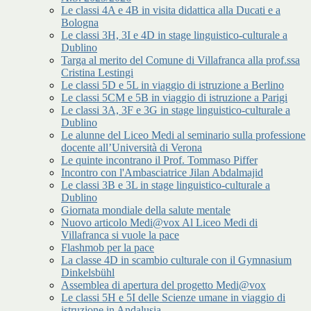
Le classi 4A e 4B in visita didattica alla Ducati e a
Bologna
Le classi 3H, 3I e 4D in stage linguistico-culturale a
Dublino
Targa al merito del Comune di Villafranca alla prof.ssa
Cristina Lestingi
Le classi 5D e 5L in viaggio di istruzione a Berlino
Le classi 5CM e 5B in viaggio di istruzione a Parigi
Le classi 3A, 3F e 3G in stage linguistico-culturale a
Dublino
Le alunne del Liceo Medi al seminario sulla professione
docente all’Università di Verona
Le quinte incontrano il Prof. Tommaso Piffer
Incontro con l'Ambasciatrice Jilan Abdalmajid
Le classi 3B e 3L in stage linguistico-culturale a
Dublino
Giornata mondiale della salute mentale
Nuovo articolo Medi@vox Al Liceo Medi di
Villafranca si vuole la pace
Flashmob per la pace
La classe 4D in scambio culturale con il Gymnasium
Dinkelsbühl
Assemblea di apertura del progetto Medi@vox
Le classi 5H e 5I delle Scienze umane in viaggio di
istruzione in Andalusia