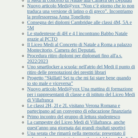
Il Medi al concerto di Natale alla Camera dei Deputati
Nuovo articolo Medi@vox “Non c’è giorno che io non
traduca una versione di latino o di greco”. Incontriamo
la professoressa Anna Tonellotto
Consegna dei diplomi Cambridge alle classi 4M, 5A e
5M
Le studentesse di 4H e 4 I incontrano Babbo Natale
grazie al PCTO
Il Liceo Medi al Concerto di Natale a Roma a palazzo
Montecitorio, Camera dei Deputati.
Procedura ritiro diplomi per diplomati fino all'a.s.
2022/2023
Uno smartlocker a scuola: nell'atrio del Medi il punto di
ritiro delle prenotazioni dei prestiti librari
Progetto “Skillati! Sei tu che mi fai stare bene quando
io sto male e viceversa”
Nuovo articolo Medi@vox Una mattina di formazione
per i rappresentanti di classe e di istituto del Liceo Medi
di Villafranca
Le classi 2H, 2I e 2L visitano Verona Romana e
partecipano ad un convegno di educazione finanziaria
Primo incontro del gruppo di lettura studentesco
La campestre del Liceo Medi di Villafranca, anche
quest’anno una giornata dai grandi risultati sportivi
Una serata che rimarrà nella memoria: presentato il