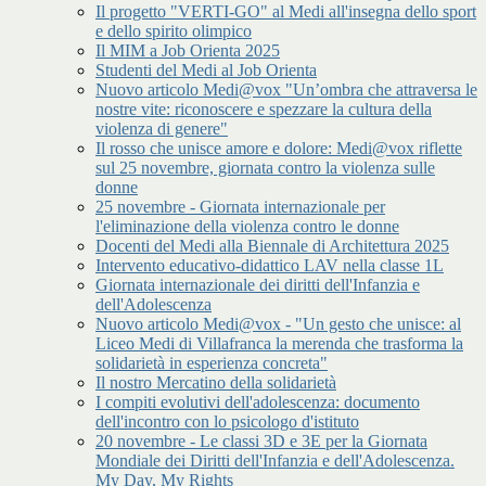
Il progetto "VERTI-GO" al Medi all'insegna dello sport
e dello spirito olimpico
Il MIM a Job Orienta 2025
Studenti del Medi al Job Orienta
Nuovo articolo Medi@vox "Un’ombra che attraversa le
nostre vite: riconoscere e spezzare la cultura della
violenza di genere"
Il rosso che unisce amore e dolore: Medi@vox riflette
sul 25 novembre, giornata contro la violenza sulle
donne
25 novembre - Giornata internazionale per
l'eliminazione della violenza contro le donne
Docenti del Medi alla Biennale di Architettura 2025
Intervento educativo-didattico LAV nella classe 1L
Giornata internazionale dei diritti dell'Infanzia e
dell'Adolescenza
Nuovo articolo Medi@vox - "Un gesto che unisce: al
Liceo Medi di Villafranca la merenda che trasforma la
solidarietà in esperienza concreta"
Il nostro Mercatino della solidarietà
I compiti evolutivi dell'adolescenza: documento
dell'incontro con lo psicologo d'istituto
20 novembre - Le classi 3D e 3E per la Giornata
Mondiale dei Diritti dell'Infanzia e dell'Adolescenza.
My Day, My Rights