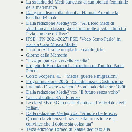
La squadra del Medi partecipa ai campionati femminile
della matematica
Dal giornalismo alla filosofia: Hannah Arendt e la
banalità del male
Dalla redazione Medi@vox: "Al Liceo Medi di
Villafranca il classico gioca: una notte aperta a tutti tra
Pizia, tuniche e Ulisse"
[FSE+ PN 2021-2027] PSE "Vedo Sento Parlo" in
visita a Casa Museo Maffei
Incontro AIL sulle neoplasie ematologiche
Giorno della Memoria
"Il corpo parla, il cervello ascolta"
Progetto InBookiamoci - Incontro con l'autrice Paola
Peretti
Corso Scoperta 4L - "Media, guerre e migrazioni"
Programmazione 2026 - Cittadinanza e Costituzione
Ludendo Discere - venerdì 23 gennaio dalle ore 18:00
Dalla redazione Medi@vox "Il futuro senza volto"
Uscita didattica 4A a Firenze
Le classi 5B e 5G in uscita didattica al Vittoriale degli
Italiani
Dalla redazione Medi@vox: "Amore che ferisce.
Quando la violenza si traveste da protezione e ti
convince che il dolore sia colpa tua"
Terza edizione Torneo di Natale dedicato alla