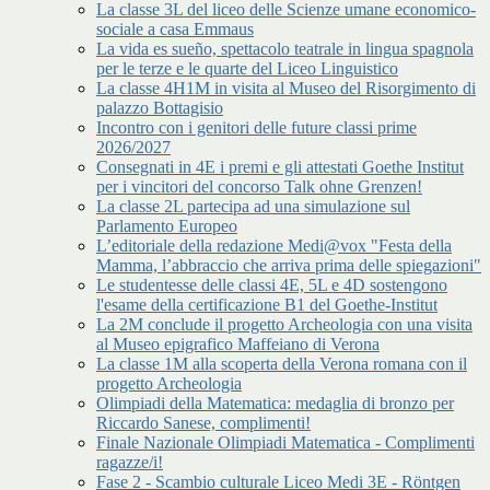
La classe 3L del liceo delle Scienze umane economico-
sociale a casa Emmaus
La vida es sueño, spettacolo teatrale in lingua spagnola
per le terze e le quarte del Liceo Linguistico
La classe 4H1M in visita al Museo del Risorgimento di
palazzo Bottagisio
Incontro con i genitori delle future classi prime
2026/2027
Consegnati in 4E i premi e gli attestati Goethe Institut
per i vincitori del concorso Talk ohne Grenzen!
La classe 2L partecipa ad una simulazione sul
Parlamento Europeo
L’editoriale della redazione Medi@vox "Festa della
Mamma, l’abbraccio che arriva prima delle spiegazioni"
Le studentesse delle classi 4E, 5L e 4D sostengono
l'esame della certificazione B1 del Goethe-Institut
La 2M conclude il progetto Archeologia con una visita
al Museo epigrafico Maffeiano di Verona
La classe 1M alla scoperta della Verona romana con il
progetto Archeologia
Olimpiadi della Matematica: medaglia di bronzo per
Riccardo Sanese, complimenti!
Finale Nazionale Olimpiadi Matematica - Complimenti
ragazze/i!
Fase 2 - Scambio culturale Liceo Medi 3E - Röntgen