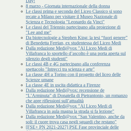
Day!
8 marzo - Giornata internazionale della donna
Le classi prima e seconda del Liceo Classico si sono
recate a Milano per visitare il Museo Nazionale di
Scienza e Tecnologia "Leonardo da Vinci"
Le classi del Triennio partecipano alla proiezione di
"Lee and me"
Da biotecnologie a Stephen King: la tesi “fuori genere”
di Benedetta Ferrian, ex studentessa del Liceo Medi
Dalla redazione Medi@vox "Al Liceo Medi di
Villafranca lo sportello d’ascolto è una porta aperta sul
silenzio degli studenti"
Le classi 4B e 4G partecipano alla conferenza
spettacolo "Intrecci tra scienza e arte"
La classe 4H a Torino con il progetto del liceo delle
Scienze umane
La classe 4E in uscita didattica a Firenze
Dalla redazione Medi@vox: recensione de
“L’Arminuta” di Donatella di Pietrantonio, un romanzo
che apre riflessioni sull’attualità
Dalla redazione Medi@vox "Al Liceo Medi di
Villafranca in aula magna la strada si fa lezione"
Dalla redazione Medi@vox "San Valentino, anche da
soli: il cuore trova casa negli sguardi che restano"
[FSE+ PN 2021-2027] PSE Fase provinciale delle