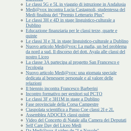
Le classi 5G e 5L in viaggio di istruzione in Andalusia
Medi@vox incontra Lucia Castagnoli, studentessa del
Medi finalista del “Premio Letterario Plus”
Le classi 3H e 4D in stage linguistico-culturale a
Dublino
Educazione finanziaria per le classi terze, quarte e
quinte
Le classi 3I e 3L in stage linguistico-culturale a Dublino
Nuovo articolo Medi@vox: La mafia, un bel problema
da nord a sud. Il discorso del dott. Ayala alle classi del
nostro Liceo
La classe 3A partecipa al progetto San Francesco e
l'ecologia
Nuovo articolo Medi@vox: una giornata speciale
dedicata al benessere personale e al valore delle
relazioni
Il biennio incontra Francesco Barberini
Incontro formativo per genitori sul PCTO
Le classi 3F e 3H1M in stage a Dublino
Fase provinciale della Corsa Campestre
Ciaspolata scientifica a Passo Coe classi 2I e 2L
Assemblea ADOCES classi quinte
Video del Concerto di Natale alla Camera dei Deputati
Self Care Day del Liceo Medi
Da Medi@vox il video de "Le Nuvole"