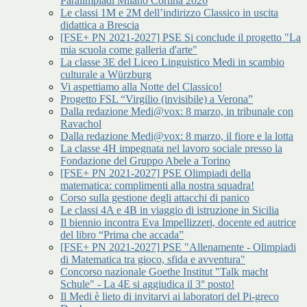
Paralimpiadi Milano Cortina 2026
Le classi 1M e 2M dell’indirizzo Classico in uscita
didattica a Brescia
[FSE+ PN 2021-2027] PSE Si conclude il progetto "La
mia scuola come galleria d'arte"
La classe 3E del Liceo Linguistico Medi in scambio
culturale a Würzburg
Vi aspettiamo alla Notte del Classico!
Progetto FSL “Virgilio (invisibile) a Verona”
Dalla redazione Medi@vox: 8 marzo, in tribunale con
Ravachol
Dalla redazione Medi@vox: 8 marzo, il fiore e la lotta
La classe 4H impegnata nel lavoro sociale presso la
Fondazione del Gruppo Abele a Torino
[FSE+ PN 2021-2027] PSE Olimpiadi della
matematica: complimenti alla nostra squadra!
Corso sulla gestione degli attacchi di panico
Le classi 4A e 4B in viaggio di istruzione in Sicilia
Il biennio incontra Eva Impellizzeri, docente ed autrice
del libro “Prima che accada”
[FSE+ PN 2021-2027] PSE "Allenamente - Olimpiadi
di Matematica tra gioco, sfida e avventura"
Concorso nazionale Goethe Institut "Talk macht
Schule" - La 4E si aggiudica il 3° posto!
Il Medi è lieto di invitarvi ai laboratori del Pi-greco