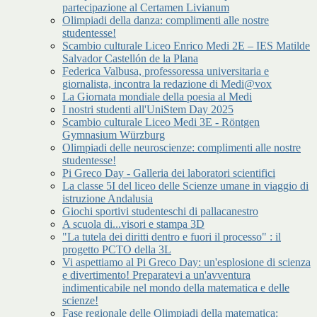
partecipazione al Certamen Livianum
Olimpiadi della danza: complimenti alle nostre
studentesse!
Scambio culturale Liceo Enrico Medi 2E – IES Matilde
Salvador Castellón de la Plana
Federica Valbusa, professoressa universitaria e
giornalista, incontra la redazione di Medi@vox
La Giornata mondiale della poesia al Medi
I nostri studenti all'UniStem Day 2025
Scambio culturale Liceo Medi 3E - Röntgen
Gymnasium Würzburg
Olimpiadi delle neuroscienze: complimenti alle nostre
studentesse!
Pi Greco Day - Galleria dei laboratori scientifici
La classe 5I del liceo delle Scienze umane in viaggio di
istruzione Andalusia
Giochi sportivi studenteschi di pallacanestro
A scuola di...visori e stampa 3D
"La tutela dei diritti dentro e fuori il processo" : il
progetto PCTO della 3L
Vi aspettiamo al Pi Greco Day: un'esplosione di scienza
e divertimento! Preparatevi a un'avventura
indimenticabile nel mondo della matematica e delle
scienze!
Fase regionale delle Olimpiadi della matematica: