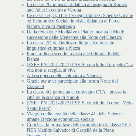
La classe 2G in uscita didattica all'insegna di Romeo
and Juliet in centro a Verona
Le classi 1H,1I, 1L e 1N degli Indirizzi Scienze Umane
ed Economico Sociale in visita didattica al Parco
Natura Viva di Pastrengo
Dalla redazione Medi@vox Plauto incanta il Medi:
successone delle Menecme alla Notte del Classico
La classe 2D dell'indirizzo linguistico in stage
linguistico-culturale a Nizza
Il nostro liceo scende in pista alle Olimpiadi della
Danza
[FSE+ PN 2021-2027] PSE Si conclude il progetto "La
vita non si sceglie, si vive"
Alla scoperta delle istituzioni a Venezia
Grazie per aver partecipato alla nostra Notte del
Classico!
La classe 4G partecipa al convegno CTA+ presso la
città della scienza di Napoli
[FSE+ PN 2021-2027] PSE Si conclude il corso "Vedo
Sento Parlo"
Viaggio della legalità della classe 4L delle Scienze
umane Opzione economico-sociale
Conclusa la prima fase dello scambio tra la classe 2E e
l'IES Matilde Salvador di Castelló de la Plana
(Valencia)