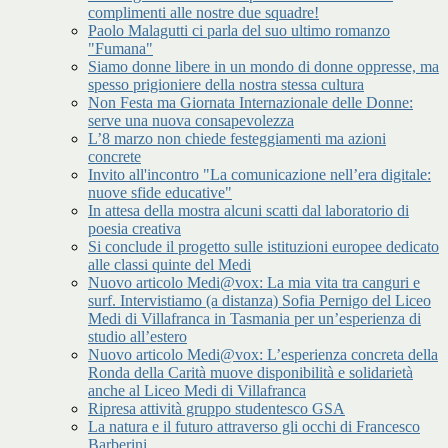
complimenti alle nostre due squadre!
Paolo Malagutti ci parla del suo ultimo romanzo
"Fumana"
Siamo donne libere in un mondo di donne oppresse, ma
spesso prigioniere della nostra stessa cultura
Non Festa ma Giornata Internazionale delle Donne:
serve una nuova consapevolezza
L’8 marzo non chiede festeggiamenti ma azioni
concrete
Invito all'incontro "La comunicazione nell’era digitale:
nuove sfide educative"
In attesa della mostra alcuni scatti dal laboratorio di
poesia creativa
Si conclude il progetto sulle istituzioni europee dedicato
alle classi quinte del Medi
Nuovo articolo Medi@vox: La mia vita tra canguri e
surf. Intervistiamo (a distanza) Sofia Pernigo del Liceo
Medi di Villafranca in Tasmania per un’esperienza di
studio all’estero
Nuovo articolo Medi@vox: L’esperienza concreta della
Ronda della Carità muove disponibilità e solidarietà
anche al Liceo Medi di Villafranca
Ripresa attività gruppo studentesco GSA
La natura e il futuro attraverso gli occhi di Francesco
Barberini