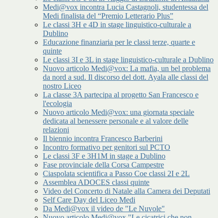
Medi@vox incontra Lucia Castagnoli, studentessa del
Medi finalista del “Premio Letterario Plus”
Le classi 3H e 4D in stage linguistico-culturale a
Dublino
Educazione finanziaria per le classi terze, quarte e
quinte
Le classi 3I e 3L in stage linguistico-culturale a Dublino
Nuovo articolo Medi@vox: La mafia, un bel problema
da nord a sud. Il discorso del dott. Ayala alle classi del
nostro Liceo
La classe 3A partecipa al progetto San Francesco e
l'ecologia
Nuovo articolo Medi@vox: una giornata speciale
dedicata al benessere personale e al valore delle
relazioni
Il biennio incontra Francesco Barberini
Incontro formativo per genitori sul PCTO
Le classi 3F e 3H1M in stage a Dublino
Fase provinciale della Corsa Campestre
Ciaspolata scientifica a Passo Coe classi 2I e 2L
Assemblea ADOCES classi quinte
Video del Concerto di Natale alla Camera dei Deputati
Self Care Day del Liceo Medi
Da Medi@vox il video de "Le Nuvole"
Nuovo articolo Medi@vox "Le cicatrici che non