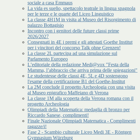
sociale a casa Emmaus
La vida es sueño, spettacolo teatrale in lingua spagnola
per le terze e le quarte del Liceo Linguistico
La classe 4H1M in visita al Museo del Risorgimento di
palazzo Bottagisio
Incontro con i genitori delle future classi prime
2026/2027
Consegnati in 4E i premi e gli attestati Goethe Institut
per i vincitori del concorso Talk ohne Grenzen!
La classe 2L partecipa ad una simulazione sul
Parlamento Europeo
L’editoriale della redazione Medi@vox "Festa della
Mamma, l’abbraccio che arriva prima delle spiegazioni"
Le studentesse delle classi 4E, 5L e 4D sostengono
l'esame della certificazione B1 del Goethe-Institut
La 2M conclude il progetto Archeologia con una visita
al Museo epigrafico Maffeiano di Verona
La classe 1M alla scoperta della Verona romana con il
progetto Archeologia
Olimpiadi della Matematica: medaglia di bronzo per
Riccardo Sanese, complimenti!
Finale Nazionale Olimpiadi Matematica - Complimenti
ragazze/i!
Fase 2 - Scambio culturale Liceo Medi 3E - Röntgen
Gymnasium Würzburg