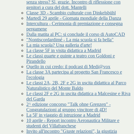
senza stress? Sì, grazie. Incontro di riflessione con
genitori a cura del dott. Mantelli
Classe 3D - Scambio culturale con Dinkelsbühl
Martedì 29 aprile - Giornata mondiale della Danza
Intercultura - Cerimonia di premiazione e consegna
pergamene
Dalla matita al PC: si conclude il corso di AutoCAD
"Nontiscordardimé - La mia scuola si fa bella"
La mia scuola? Una galleria d'arte!
La classe 5F in visita didattica a Madrid
Le classi quarte e quinte a teatro con Goldoni e
Pirandello
Quello in cui credo: il podcast di Medi@vox
La classe 3A partecipa al progetto San Francesco e
l'ecologia
Le classi 2A, 2B, 2F e 2G in uscita didattica al Parco
Naturalistico del Monte Baldo
Le classi 2F e 2G in uscita didattica a Malcesine e Riva
del Garda
2^ edizione concorso "Talk ohne Grenzen" -
Congratulazioni al gruppo vincitore di 4D!
La 5F in viaggio di istruzione a Madrid
10 aprile - Report incontro Aeronautica Militare e
studenti del Villafranchese
Invito all'incontro "Giuste relazioni”, la giustizia