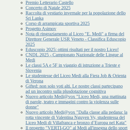
Premio Letterario Castello
Concerto di Natale 2025
Raccolta di vestiario invernale per la popolazione dello
Sri Lanka
Corso di arrampicata sportiva 2025
Progetto Asimov
Nota di ringraziamento al Liceo "E. Medi" a firma del
Direttore Generale USR Veneto - Classifica Eduscopio
2025
Eduscopio 2025: ottimi risultati per il nostro Liceo!
CNDL 2025 - Campionato Nazionale delle Lingue al
Medi
Le classi 5A e 5F in viaggio di istruzione a Trieste e
Slovenia
Le studentesse del Liceo Medi alla Fiera Job & Orienta
di Verona
Gifted: non solo voti alti. Le nostre classi partecipano
ad un incontro sulla plusdotazione cognitiva
Nuovo articolo Medi@vox "Liceo Medi, una mattinata
di parole, teatro e immagini contro la violenza sulle
donne"
Nuovo articolo Medi@vox "Dalla classe alla pedana: la
rotta vincente di Valentina Nguyen Vy, studentessa del
Liceo Medi di Villafranca e bronzo d’Europa nel Kata"
Il progetto "VERTI-GO" al Medi all'insegna dello sport