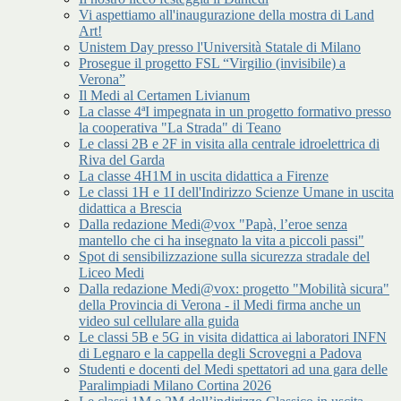
Vi aspettiamo all'inaugurazione della mostra di Land
Art!
Unistem Day presso l'Università Statale di Milano
Prosegue il progetto FSL “Virgilio (invisibile) a
Verona”
Il Medi al Certamen Livianum
La classe 4ªI impegnata in un progetto formativo presso
la cooperativa "La Strada" di Teano
Le classi 2B e 2F in visita alla centrale idroelettrica di
Riva del Garda
La classe 4H1M in uscita didattica a Firenze
Le classi 1H e 1I dell'Indirizzo Scienze Umane in uscita
didattica a Brescia
Dalla redazione Medi@vox "Papà, l’eroe senza
mantello che ci ha insegnato la vita a piccoli passi"
Spot di sensibilizzazione sulla sicurezza stradale del
Liceo Medi
Dalla redazione Medi@vox: progetto "Mobilità sicura"
della Provincia di Verona - il Medi firma anche un
video sul cellulare alla guida
Le classi 5B e 5G in visita didattica ai laboratori INFN
di Legnaro e la cappella degli Scrovegni a Padova
Studenti e docenti del Medi spettatori ad una gara delle
Paralimpiadi Milano Cortina 2026