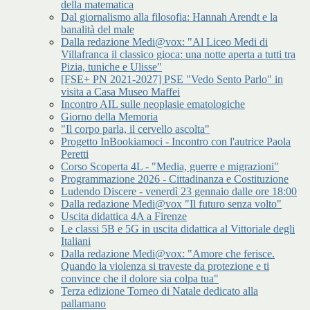
della matematica
Dal giornalismo alla filosofia: Hannah Arendt e la
banalità del male
Dalla redazione Medi@vox: "Al Liceo Medi di
Villafranca il classico gioca: una notte aperta a tutti tra
Pizia, tuniche e Ulisse"
[FSE+ PN 2021-2027] PSE "Vedo Sento Parlo" in
visita a Casa Museo Maffei
Incontro AIL sulle neoplasie ematologiche
Giorno della Memoria
"Il corpo parla, il cervello ascolta"
Progetto InBookiamoci - Incontro con l'autrice Paola
Peretti
Corso Scoperta 4L - "Media, guerre e migrazioni"
Programmazione 2026 - Cittadinanza e Costituzione
Ludendo Discere - venerdì 23 gennaio dalle ore 18:00
Dalla redazione Medi@vox "Il futuro senza volto"
Uscita didattica 4A a Firenze
Le classi 5B e 5G in uscita didattica al Vittoriale degli
Italiani
Dalla redazione Medi@vox: "Amore che ferisce.
Quando la violenza si traveste da protezione e ti
convince che il dolore sia colpa tua"
Terza edizione Torneo di Natale dedicato alla
pallamano