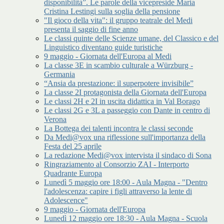
disponibilità”. Le parole della vicepreside Maria
Cristina Lestingi sulla soglia della pensione
"Il gioco della vita": il gruppo teatrale del Medi
presenta il saggio di fine anno
Le classi quinte delle Scienze umane, del Classico e del
Linguistico diventano guide turistiche
9 maggio - Giornata dell'Europa al Medi
La classe 3E in scambio culturale a Würzburg -
Germania
“Ansia da prestazione: il superpotere invisibile”
La classe 2I protagonista della Giornata dell'Europa
Le classi 2H e 2I in uscita didattica in Val Borago
Le classi 2G e 3L a passeggio con Dante in centro di
Verona
La Bottega dei talenti incontra le classi seconde
Da Medi@vox una riflessione sull'importanza della
Festa del 25 aprile
La redazione Medi@vox intervista il sindaco di Sona
Ringraziamento al Consorzio ZAI - Interporto
Quadrante Europa
Lunedì 5 maggio ore 18:00 - Aula Magna - "Dentro
l'adolescenza: capire i figli attraverso la lente di
Adolescence"
9 maggio - Giornata dell'Europa
Lunedì 12 maggio ore 18:30 - Aula Magna - Scuola