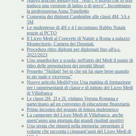
Nuovo articolo Medi@vox “Non c’è giorno che io non
traduca una versione di latino o di greco”. Incontriamo
la professoressa Anna Tonellotto
Consegna dei diplomi Cambridge alle classi 4M, 5A e
5M
Le studentesse di 4H e 4 I incontrano Babbo Natale
grazie al PCTO
Il Liceo Medi al Concerto di Natale a Roma a palazzo
Montecitorio, Camera dei Deputati.
Procedura ritiro diplomi per diplomati fino all'a.s.
2022/2023
Uno smartlocker a scuola: nell'atrio del Medi il punto di
ritiro delle prenotazioni dei prestiti librari
Progetto “Skillati! Sei tu che mi fai stare bene quando
io sto male e viceversa”
Nuovo articolo Medi@vox Una mattina di formazione
per i rappresentanti di classe e di istituto del Liceo Medi
di Villafranca
Le classi 2H, 2I e 2L visitano Verona Romana e
partecipano ad un convegno di educazione finanziaria
Primo incontro del gruppo di lettura studentesco
La campestre del Liceo Medi di Villafranca, anche
quest’anno una giornata dai grandi risultati sportivi
Una serata che rimarrà nella memoria: presentato il
volume che racconta i cinquant’anni del Liceo Medi di