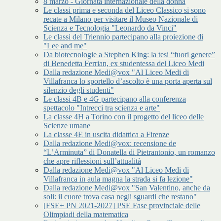
8 marzo - Giornata internazionale della donna
Le classi prima e seconda del Liceo Classico si sono
recate a Milano per visitare il Museo Nazionale di
Scienza e Tecnologia "Leonardo da Vinci"
Le classi del Triennio partecipano alla proiezione di
"Lee and me"
Da biotecnologie a Stephen King: la tesi “fuori genere”
di Benedetta Ferrian, ex studentessa del Liceo Medi
Dalla redazione Medi@vox "Al Liceo Medi di
Villafranca lo sportello d’ascolto è una porta aperta sul
silenzio degli studenti"
Le classi 4B e 4G partecipano alla conferenza
spettacolo "Intrecci tra scienza e arte"
La classe 4H a Torino con il progetto del liceo delle
Scienze umane
La classe 4E in uscita didattica a Firenze
Dalla redazione Medi@vox: recensione de
“L’Arminuta” di Donatella di Pietrantonio, un romanzo
che apre riflessioni sull’attualità
Dalla redazione Medi@vox "Al Liceo Medi di
Villafranca in aula magna la strada si fa lezione"
Dalla redazione Medi@vox "San Valentino, anche da
soli: il cuore trova casa negli sguardi che restano"
[FSE+ PN 2021-2027] PSE Fase provinciale delle
Olimpiadi della matematica