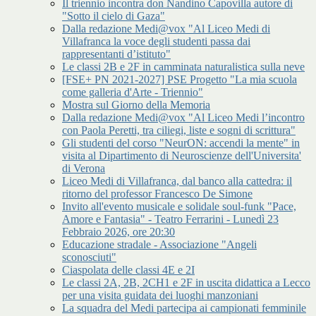
Il triennio incontra don Nandino Capovilla autore di
"Sotto il cielo di Gaza"
Dalla redazione Medi@vox "Al Liceo Medi di
Villafranca la voce degli studenti passa dai
rappresentanti d’istituto"
Le classi 2B e 2F in camminata naturalistica sulla neve
[FSE+ PN 2021-2027] PSE Progetto "La mia scuola
come galleria d'Arte - Triennio"
Mostra sul Giorno della Memoria
Dalla redazione Medi@vox "Al Liceo Medi l’incontro
con Paola Peretti, tra ciliegi, liste e sogni di scrittura"
Gli studenti del corso "NeurON: accendi la mente" in
visita al Dipartimento di Neuroscienze dell'Universita'
di Verona
Liceo Medi di Villafranca, dal banco alla cattedra: il
ritorno del professor Francesco De Simone
Invito all'evento musicale e solidale soul-funk "Pace,
Amore e Fantasia" - Teatro Ferrarini - Lunedì 23
Febbraio 2026, ore 20:30
Educazione stradale - Associazione "Angeli
sconosciuti"
Ciaspolata delle classi 4E e 2I
Le classi 2A, 2B, 2CH1 e 2F in uscita didattica a Lecco
per una visita guidata dei luoghi manzoniani
La squadra del Medi partecipa ai campionati femminile