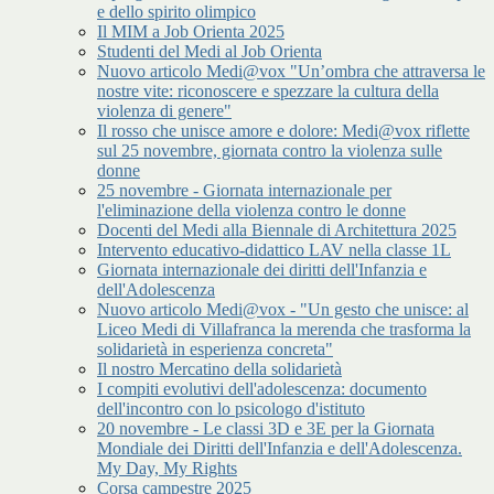
e dello spirito olimpico
Il MIM a Job Orienta 2025
Studenti del Medi al Job Orienta
Nuovo articolo Medi@vox "Un’ombra che attraversa le
nostre vite: riconoscere e spezzare la cultura della
violenza di genere"
Il rosso che unisce amore e dolore: Medi@vox riflette
sul 25 novembre, giornata contro la violenza sulle
donne
25 novembre - Giornata internazionale per
l'eliminazione della violenza contro le donne
Docenti del Medi alla Biennale di Architettura 2025
Intervento educativo-didattico LAV nella classe 1L
Giornata internazionale dei diritti dell'Infanzia e
dell'Adolescenza
Nuovo articolo Medi@vox - "Un gesto che unisce: al
Liceo Medi di Villafranca la merenda che trasforma la
solidarietà in esperienza concreta"
Il nostro Mercatino della solidarietà
I compiti evolutivi dell'adolescenza: documento
dell'incontro con lo psicologo d'istituto
20 novembre - Le classi 3D e 3E per la Giornata
Mondiale dei Diritti dell'Infanzia e dell'Adolescenza.
My Day, My Rights
Corsa campestre 2025