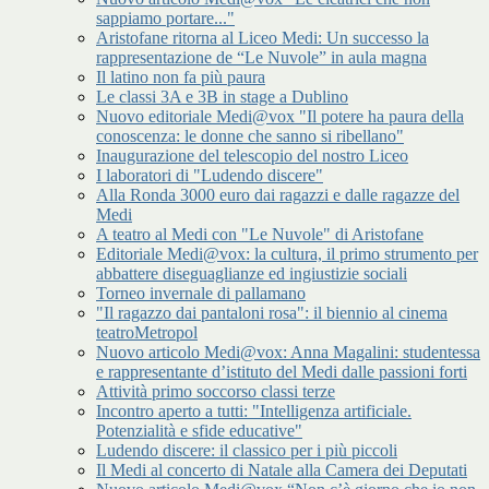
sappiamo portare..."
Aristofane ritorna al Liceo Medi: Un successo la
rappresentazione de “Le Nuvole” in aula magna
Il latino non fa più paura
Le classi 3A e 3B in stage a Dublino
Nuovo editoriale Medi@vox "Il potere ha paura della
conoscenza: le donne che sanno si ribellano"
Inaugurazione del telescopio del nostro Liceo
I laboratori di "Ludendo discere"
Alla Ronda 3000 euro dai ragazzi e dalle ragazze del
Medi
A teatro al Medi con "Le Nuvole" di Aristofane
Editoriale Medi@vox: la cultura, il primo strumento per
abbattere diseguaglianze ed ingiustizie sociali
Torneo invernale di pallamano
"Il ragazzo dai pantaloni rosa": il biennio al cinema
teatroMetropol
Nuovo articolo Medi@vox: Anna Magalini: studentessa
e rappresentante d’istituto del Medi dalle passioni forti
Attività primo soccorso classi terze
Incontro aperto a tutti: "Intelligenza artificiale.
Potenzialità e sfide educative"
Ludendo discere: il classico per i più piccoli
Il Medi al concerto di Natale alla Camera dei Deputati