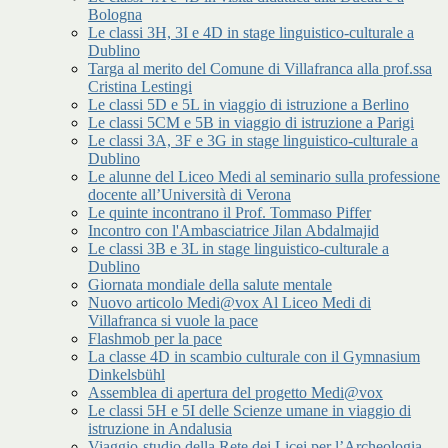
Bologna
Le classi 3H, 3I e 4D in stage linguistico-culturale a
Dublino
Targa al merito del Comune di Villafranca alla prof.ssa
Cristina Lestingi
Le classi 5D e 5L in viaggio di istruzione a Berlino
Le classi 5CM e 5B in viaggio di istruzione a Parigi
Le classi 3A, 3F e 3G in stage linguistico-culturale a
Dublino
Le alunne del Liceo Medi al seminario sulla professione
docente all’Università di Verona
Le quinte incontrano il Prof. Tommaso Piffer
Incontro con l'Ambasciatrice Jilan Abdalmajid
Le classi 3B e 3L in stage linguistico-culturale a
Dublino
Giornata mondiale della salute mentale
Nuovo articolo Medi@vox Al Liceo Medi di
Villafranca si vuole la pace
Flashmob per la pace
La classe 4D in scambio culturale con il Gymnasium
Dinkelsbühl
Assemblea di apertura del progetto Medi@vox
Le classi 5H e 5I delle Scienze umane in viaggio di
istruzione in Andalusia
Viaggio-studio della Rete dei Licei per l’Archeologia