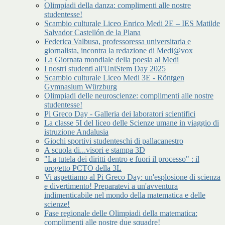
Olimpiadi della danza: complimenti alle nostre
studentesse!
Scambio culturale Liceo Enrico Medi 2E – IES Matilde
Salvador Castellón de la Plana
Federica Valbusa, professoressa universitaria e
giornalista, incontra la redazione di Medi@vox
La Giornata mondiale della poesia al Medi
I nostri studenti all'UniStem Day 2025
Scambio culturale Liceo Medi 3E - Röntgen
Gymnasium Würzburg
Olimpiadi delle neuroscienze: complimenti alle nostre
studentesse!
Pi Greco Day - Galleria dei laboratori scientifici
La classe 5I del liceo delle Scienze umane in viaggio di
istruzione Andalusia
Giochi sportivi studenteschi di pallacanestro
A scuola di...visori e stampa 3D
"La tutela dei diritti dentro e fuori il processo" : il
progetto PCTO della 3L
Vi aspettiamo al Pi Greco Day: un'esplosione di scienza
e divertimento! Preparatevi a un'avventura
indimenticabile nel mondo della matematica e delle
scienze!
Fase regionale delle Olimpiadi della matematica:
complimenti alle nostre due squadre!