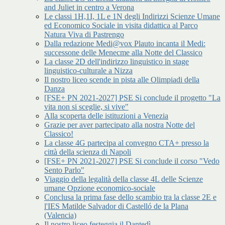
and Juliet in centro a Verona
Le classi 1H,1I, 1L e 1N degli Indirizzi Scienze Umane
ed Economico Sociale in visita didattica al Parco
Natura Viva di Pastrengo
Dalla redazione Medi@vox Plauto incanta il Medi:
successone delle Menecme alla Notte del Classico
La classe 2D dell'indirizzo linguistico in stage
linguistico-culturale a Nizza
Il nostro liceo scende in pista alle Olimpiadi della
Danza
[FSE+ PN 2021-2027] PSE Si conclude il progetto "La
vita non si sceglie, si vive"
Alla scoperta delle istituzioni a Venezia
Grazie per aver partecipato alla nostra Notte del
Classico!
La classe 4G partecipa al convegno CTA+ presso la
città della scienza di Napoli
[FSE+ PN 2021-2027] PSE Si conclude il corso "Vedo
Sento Parlo"
Viaggio della legalità della classe 4L delle Scienze
umane Opzione economico-sociale
Conclusa la prima fase dello scambio tra la classe 2E e
l'IES Matilde Salvador di Castelló de la Plana
(Valencia)
Il nostro liceo festeggia il Dantedì