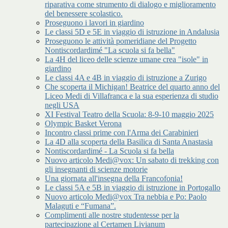
riparativa come strumento di dialogo e miglioramento
del benessere scolastico.
Proseguono i lavori in giardino
Le classi 5D e 5E in viaggio di istruzione in Andalusia
Proseguono le attività pomeridiane del Progetto
Nontiscordardimé "La scuola si fa bella"
La 4H del liceo delle scienze umane crea "isole" in
giardino
Le classi 4A e 4B in viaggio di istruzione a Zurigo
Che scoperta il Michigan! Beatrice del quarto anno del
Liceo Medi di Villafranca e la sua esperienza di studio
negli USA
XI Festival Teatro della Scuola: 8-9-10 maggio 2025
Olympic Basket Verona
Incontro classi prime con l'Arma dei Carabinieri
La 4D alla scoperta della Basilica di Santa Anastasia
Nontiscordardimé - La Scuola si fa bella
Nuovo articolo Medi@vox: Un sabato di trekking con
gli insegnanti di scienze motorie
Una giornata all'insegna della Francofonia!
Le classi 5A e 5B in viaggio di istruzione in Portogallo
Nuovo articolo Medi@vox Tra nebbia e Po: Paolo
Malaguti e “Fumana”.
Complimenti alle nostre studentesse per la
partecipazione al Certamen Livianum