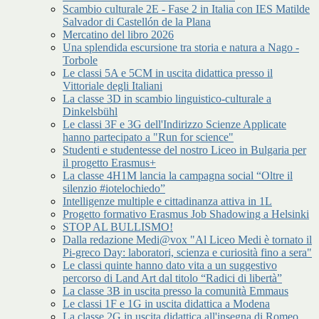
Scambio culturale 2E - Fase 2 in Italia con IES Matilde
Salvador di Castellón de la Plana
Mercatino del libro 2026
Una splendida escursione tra storia e natura a Nago -
Torbole
Le classi 5A e 5CM in uscita didattica presso il
Vittoriale degli Italiani
La classe 3D in scambio linguistico-culturale a
Dinkelsbühl
Le classi 3F e 3G dell'Indirizzo Scienze Applicate
hanno partecipato a "Run for science"
Studenti e studentesse del nostro Liceo in Bulgaria per
il progetto Erasmus+
La classe 4H1M lancia la campagna social “Oltre il
silenzio #iotelochiedo”
Intelligenze multiple e cittadinanza attiva in 1L
Progetto formativo Erasmus Job Shadowing a Helsinki
STOP AL BULLISMO!
Dalla redazione Medi@vox "Al Liceo Medi è tornato il
Pi-greco Day: laboratori, scienza e curiosità fino a sera"
Le classi quinte hanno dato vita a un suggestivo
percorso di Land Art dal titolo “Radici di libertà”
La classe 3B in uscita presso la comunità Emmaus
Le classi 1F e 1G in uscita didattica a Modena
La classe 2G in uscita didattica all'insegna di Romeo