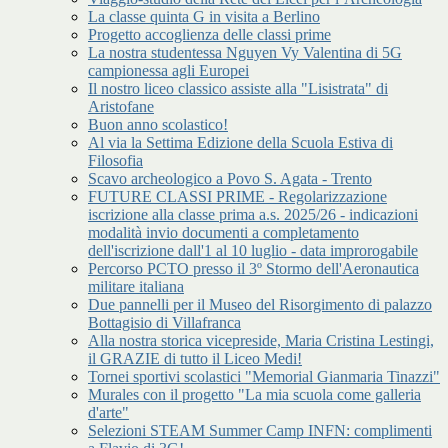
La classe quinta G in visita a Berlino
Progetto accoglienza delle classi prime
La nostra studentessa Nguyen Vy Valentina di 5G
campionessa agli Europei
Il nostro liceo classico assiste alla "Lisistrata" di
Aristofane
Buon anno scolastico!
Al via la Settima Edizione della Scuola Estiva di
Filosofia
Scavo archeologico a Povo S. Agata - Trento
FUTURE CLASSI PRIME - Regolarizzazione
iscrizione alla classe prima a.s. 2025/26 - indicazioni
modalità invio documenti a completamento
dell'iscrizione dall'1 al 10 luglio - data improrogabile
Percorso PCTO presso il 3º Stormo dell'Aeronautica
militare italiana
Due pannelli per il Museo del Risorgimento di palazzo
Bottagisio di Villafranca
Alla nostra storica vicepreside, Maria Cristina Lestingi,
il GRAZIE di tutto il Liceo Medi!
Tornei sportivi scolastici "Memorial Gianmaria Tinazzi"
Murales con il progetto "La mia scuola come galleria
d'arte"
Selezioni STEAM Summer Camp INFN: complimenti