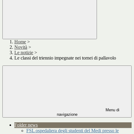
Home
>
Novità
>
Le notizie
>
Le classi del triennio impegnate nei tornei di pallavolo
Menu di
navigazione
Folder news
FSL ospedaliera degli studenti del Medi presso le