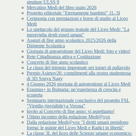
strutture ULSS 9
Mercatino Medi del libro usato 2026
Progetto editoriale "Eternamente bambini" 1L-3I
Cerimonia con premiazioni e borse di studio al Liceo
Medi
Lo spettacolo del gruppo teatrale del Liceo Medi: "La
meraviglia degli esseri umani"
Auguri di fine anno scolastico 2025/2026 della
Dirigente Scolastica
Giornata di autogestione del Liceo Medi: foto e video!
Rete Cittadinanza attiva e Costituzione
Concerto di fine anno scolastico
Le classi del triennio impegnate nei tornei di pallavolo
Premio Asimov26: complimenti alla nostra studentessa
di 3D Sonya Nagy
4 Giugno 2026 giornata di autogestione al Liceo Medi
Erasmus+ in Bulgaria: un’esperienza di crescita e
scoperta
Seminario internazionale conclusivo del progetto FSL
“Virgilio (invisibile) a Verona”
Invito al Concerto di fine anno: vi aspettiamo!
Ultimo incontro della redazione Medi@vox
Dalla redazione Medi@vox "I diritti umani prendono
forma: le quinte del Liceo Medi e Radici in libertà"
La classe 3L del liceo delle Scienze umane economico-