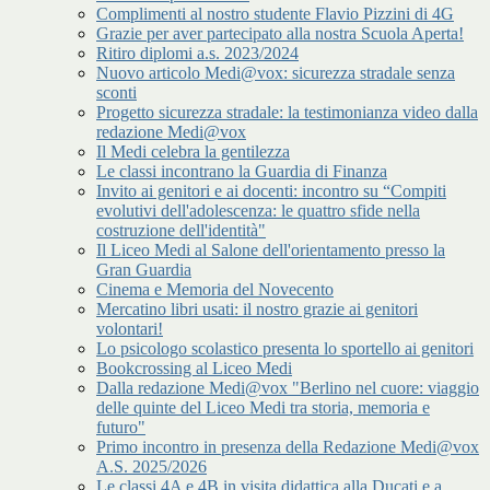
Complimenti al nostro studente Flavio Pizzini di 4G
Grazie per aver partecipato alla nostra Scuola Aperta!
Ritiro diplomi a.s. 2023/2024
Nuovo articolo Medi@vox: sicurezza stradale senza
sconti
Progetto sicurezza stradale: la testimonianza video dalla
redazione Medi@vox
Il Medi celebra la gentilezza
Le classi incontrano la Guardia di Finanza
Invito ai genitori e ai docenti: incontro su “Compiti
evolutivi dell'adolescenza: le quattro sfide nella
costruzione dell'identità"
Il Liceo Medi al Salone dell'orientamento presso la
Gran Guardia
Cinema e Memoria del Novecento
Mercatino libri usati: il nostro grazie ai genitori
volontari!
Lo psicologo scolastico presenta lo sportello ai genitori
Bookcrossing al Liceo Medi
Dalla redazione Medi@vox "Berlino nel cuore: viaggio
delle quinte del Liceo Medi tra storia, memoria e
futuro"
Primo incontro in presenza della Redazione Medi@vox
A.S. 2025/2026
Le classi 4A e 4B in visita didattica alla Ducati e a