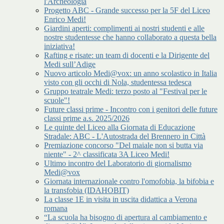
l'Archeologia
Progetto ABC - Grande successo per la 5F del Liceo
Enrico Medi!
Giardini aperti: complimenti ai nostri studenti e alle
nostre studentesse che hanno collaborato a questa bella
iniziativa!
Rafting e risate: un team di docenti e la Dirigente del
Medi sull’Adige
Nuovo articolo Medi@vox: un anno scolastico in Italia
visto con gli occhi di Nola, studentessa tedesca
Gruppo teatrale Medi: terzo posto al "Festival per le
scuole"!
Future classi prime - Incontro con i genitori delle future
classi prime a.s. 2025/2026
Le quinte del Liceo alla Giornata di Educazione
Stradale: ABC - L'Autostrada del Brennero in Città
Premiazione concorso "Del maiale non si butta via
niente" - 2^ classificata 3A Liceo Medi!
Ultimo incontro del Laboratorio di giornalismo
Medi@vox
Giornata internazionale contro l'omofobia, la bifobia e
la transfobia (IDAHOBIT)
La classe 1E in visita in uscita didattica a Verona
romana
“La scuola ha bisogno di apertura al cambiamento e