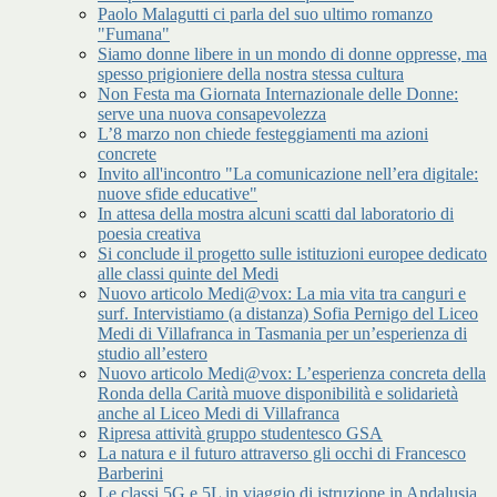
Paolo Malagutti ci parla del suo ultimo romanzo
"Fumana"
Siamo donne libere in un mondo di donne oppresse, ma
spesso prigioniere della nostra stessa cultura
Non Festa ma Giornata Internazionale delle Donne:
serve una nuova consapevolezza
L’8 marzo non chiede festeggiamenti ma azioni
concrete
Invito all'incontro "La comunicazione nell’era digitale:
nuove sfide educative"
In attesa della mostra alcuni scatti dal laboratorio di
poesia creativa
Si conclude il progetto sulle istituzioni europee dedicato
alle classi quinte del Medi
Nuovo articolo Medi@vox: La mia vita tra canguri e
surf. Intervistiamo (a distanza) Sofia Pernigo del Liceo
Medi di Villafranca in Tasmania per un’esperienza di
studio all’estero
Nuovo articolo Medi@vox: L’esperienza concreta della
Ronda della Carità muove disponibilità e solidarietà
anche al Liceo Medi di Villafranca
Ripresa attività gruppo studentesco GSA
La natura e il futuro attraverso gli occhi di Francesco
Barberini
Le classi 5G e 5L in viaggio di istruzione in Andalusia