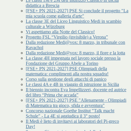
Le classi 1M e 2M dell’indirizzo Classico in uscita
didattica a Brescia
[FSE+ PN 2021-2027] PSE Si conclude il progetto "La
mia scuola come galleria d'arte"
La classe 3E del Liceo Linguistico Medi in scambio
culturale a Würzburg
Vi aspettiamo alla Notte del Classico!
Progetto FSL “Virgilio (invisibile) a Verona”
Dalla redazione Medi@vox: 8 marzo, in tribunale con
Ravachol
Dalla redazione Medi@vox: 8 marzo, il fiore e la lotta
La classe 4H impegnata nel lavoro sociale presso la
Fondazione del Gruppo Abele a Torino
[FSE+ PN 2021-2027] PSE Olimpiadi della
matematica: complimenti alla nostra squadra!
Corso sulla gestione degli attacchi di panico
Le classi 4A e 4B in viaggio di istruzione in Sicilia
Il biennio incontra Eva Impellizzeri, docente ed autrice
del libro “Prima che accada”
[FSE+ PN 2021-2027] PSE "Allenamente - Olimpiadi
di Matematica tra gioco, sfida e avventura"
Concorso nazionale Goethe Institut "Talk macht
Schule" - La 4E si aggiudica il 3° posto!
Il Medi è lieto di invitarvi ai laboratori del Pi-greco
Day!