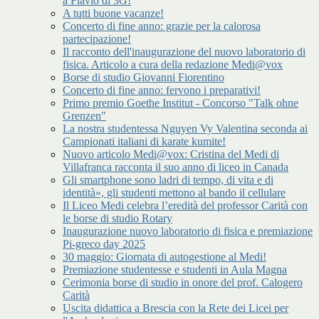
a Flavio di 3G!
A tutti buone vacanze!
Concerto di fine anno: grazie per la calorosa
partecipazione!
Il racconto dell'inaugurazione del nuovo laboratorio di
fisica. Articolo a cura della redazione Medi@vox
Borse di studio Giovanni Fiorentino
Concerto di fine anno: fervono i preparativi!
Primo premio Goethe Institut - Concorso "Talk ohne
Grenzen"
La nostra studentessa Nguyen Vy Valentina seconda ai
Campionati italiani di karate kumite!
Nuovo articolo Medi@vox: Cristina del Medi di
Villafranca racconta il suo anno di liceo in Canada
Gli smartphone sono ladri di tempo, di vita e di
identità», gli studenti mettono al bando il cellulare
Il Liceo Medi celebra l’eredità del professor Carità con
le borse di studio Rotary
Inaugurazione nuovo laboratorio di fisica e premiazione
Pi-greco day 2025
30 maggio: Giornata di autogestione al Medi!
Premiazione studentesse e studenti in Aula Magna
Cerimonia borse di studio in onore del prof. Calogero
Carità
Uscita didattica a Brescia con la Rete dei Licei per