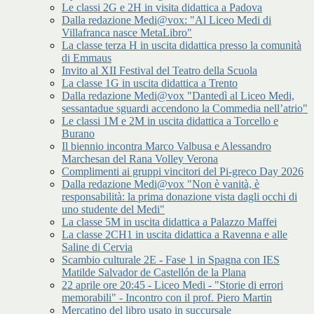
Le classi 2G e 2H in visita didattica a Padova
Dalla redazione Medi@vox: "Al Liceo Medi di
Villafranca nasce MetaLibro"
La classe terza H in uscita didattica presso la comunità
di Emmaus
Invito al XII Festival del Teatro della Scuola
La classe 1G in uscita didattica a Trento
Dalla redazione Medi@vox "Dantedì al Liceo Medi,
sessantadue sguardi accendono la Commedia nell’atrio"
Le classi 1M e 2M in uscita didattica a Torcello e
Burano
Il biennio incontra Marco Valbusa e Alessandro
Marchesan del Rana Volley Verona
Complimenti ai gruppi vincitori del Pi-greco Day 2026
Dalla redazione Medi@vox "Non è vanità, è
responsabilità: la prima donazione vista dagli occhi di
uno studente del Medi"
La classe 5M in uscita didattica a Palazzo Maffei
La classe 2CH1 in uscita didattica a Ravenna e alle
Saline di Cervia
Scambio culturale 2E - Fase 1 in Spagna con IES
Matilde Salvador de Castellón de la Plana
22 aprile ore 20:45 - Liceo Medi - "Storie di errori
memorabili" - Incontro con il prof. Piero Martin
Mercatino del libro usato in succursale