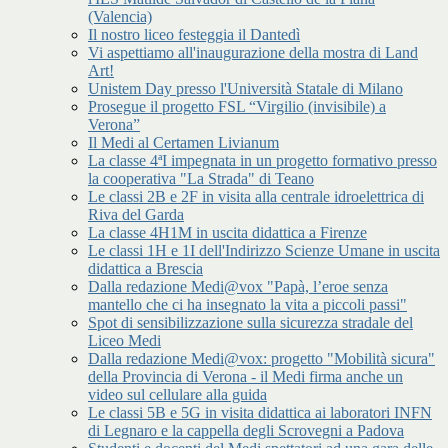
(Valencia)
Il nostro liceo festeggia il Dantedì
Vi aspettiamo all'inaugurazione della mostra di Land
Art!
Unistem Day presso l'Università Statale di Milano
Prosegue il progetto FSL “Virgilio (invisibile) a
Verona”
Il Medi al Certamen Livianum
La classe 4ªI impegnata in un progetto formativo presso
la cooperativa "La Strada" di Teano
Le classi 2B e 2F in visita alla centrale idroelettrica di
Riva del Garda
La classe 4H1M in uscita didattica a Firenze
Le classi 1H e 1I dell'Indirizzo Scienze Umane in uscita
didattica a Brescia
Dalla redazione Medi@vox "Papà, l’eroe senza
mantello che ci ha insegnato la vita a piccoli passi"
Spot di sensibilizzazione sulla sicurezza stradale del
Liceo Medi
Dalla redazione Medi@vox: progetto "Mobilità sicura"
della Provincia di Verona - il Medi firma anche un
video sul cellulare alla guida
Le classi 5B e 5G in visita didattica ai laboratori INFN
di Legnaro e la cappella degli Scrovegni a Padova