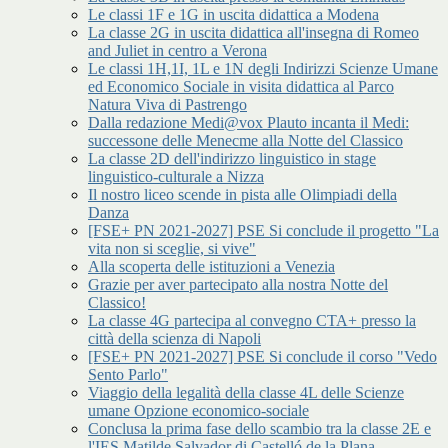
Le classi 1F e 1G in uscita didattica a Modena
La classe 2G in uscita didattica all'insegna di Romeo
and Juliet in centro a Verona
Le classi 1H,1I, 1L e 1N degli Indirizzi Scienze Umane
ed Economico Sociale in visita didattica al Parco
Natura Viva di Pastrengo
Dalla redazione Medi@vox Plauto incanta il Medi:
successone delle Menecme alla Notte del Classico
La classe 2D dell'indirizzo linguistico in stage
linguistico-culturale a Nizza
Il nostro liceo scende in pista alle Olimpiadi della
Danza
[FSE+ PN 2021-2027] PSE Si conclude il progetto "La
vita non si sceglie, si vive"
Alla scoperta delle istituzioni a Venezia
Grazie per aver partecipato alla nostra Notte del
Classico!
La classe 4G partecipa al convegno CTA+ presso la
città della scienza di Napoli
[FSE+ PN 2021-2027] PSE Si conclude il corso "Vedo
Sento Parlo"
Viaggio della legalità della classe 4L delle Scienze
umane Opzione economico-sociale
Conclusa la prima fase dello scambio tra la classe 2E e
l'IES Matilde Salvador di Castelló de la Plana