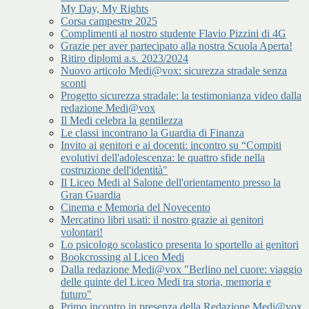
My Day, My Rights
Corsa campestre 2025
Complimenti al nostro studente Flavio Pizzini di 4G
Grazie per aver partecipato alla nostra Scuola Aperta!
Ritiro diplomi a.s. 2023/2024
Nuovo articolo Medi@vox: sicurezza stradale senza
sconti
Progetto sicurezza stradale: la testimonianza video dalla
redazione Medi@vox
Il Medi celebra la gentilezza
Le classi incontrano la Guardia di Finanza
Invito ai genitori e ai docenti: incontro su “Compiti
evolutivi dell'adolescenza: le quattro sfide nella
costruzione dell'identità"
Il Liceo Medi al Salone dell'orientamento presso la
Gran Guardia
Cinema e Memoria del Novecento
Mercatino libri usati: il nostro grazie ai genitori
volontari!
Lo psicologo scolastico presenta lo sportello ai genitori
Bookcrossing al Liceo Medi
Dalla redazione Medi@vox "Berlino nel cuore: viaggio
delle quinte del Liceo Medi tra storia, memoria e
futuro"
Primo incontro in presenza della Redazione Medi@vox