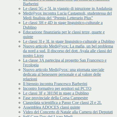
Barberini
Le classi 5G e 5L in viaggio di istruzione in Andalusia
Medi@vox incontra Lucia Castagnoli, studentessa del
Medi finalista del “Premio Letterario Plus”
Le classi 3H e 4D in stage linguistico-culturale a
Dublino
Educazione finanziaria per le classi terze, quarte e
quinte
Le classi 3I e 3L in stage linguistico-culturale a Dublino
Nuovo articolo Medi@vox: La mafia, un bel problema
da nord a sud. Il discorso del dott. Ayala alle classi del
nostro Liceo
La classe 3A partecipa al progetto San Francesco e
l'ecologia
Nuovo articolo Medi@vox: una giornata speciale
dedicata al benessere personale e al valore delle
relazioni
Il biennio incontra Francesco Barberini
Incontro formativo per genitori sul PCTO
Le classi 3F e 3H1M in stage a Dublino
Fase provinciale della Corsa Campestre
Ciaspolata scientifica a Passo Coe classi 2I e 2L
Assemblea ADOCES classi quinte
Video del Concerto di Natale alla Camera dei Deputati
Self Care Day del Liceo Medi