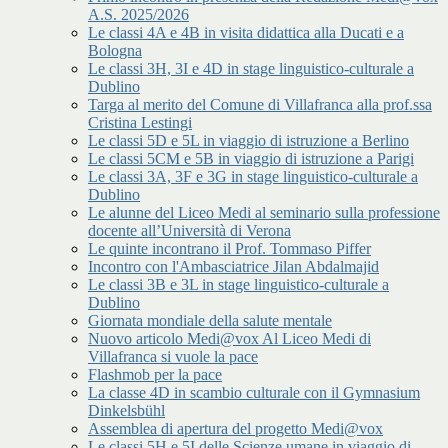
A.S. 2025/2026
Le classi 4A e 4B in visita didattica alla Ducati e a
Bologna
Le classi 3H, 3I e 4D in stage linguistico-culturale a
Dublino
Targa al merito del Comune di Villafranca alla prof.ssa
Cristina Lestingi
Le classi 5D e 5L in viaggio di istruzione a Berlino
Le classi 5CM e 5B in viaggio di istruzione a Parigi
Le classi 3A, 3F e 3G in stage linguistico-culturale a
Dublino
Le alunne del Liceo Medi al seminario sulla professione
docente all’Università di Verona
Le quinte incontrano il Prof. Tommaso Piffer
Incontro con l'Ambasciatrice Jilan Abdalmajid
Le classi 3B e 3L in stage linguistico-culturale a
Dublino
Giornata mondiale della salute mentale
Nuovo articolo Medi@vox Al Liceo Medi di
Villafranca si vuole la pace
Flashmob per la pace
La classe 4D in scambio culturale con il Gymnasium
Dinkelsbühl
Assemblea di apertura del progetto Medi@vox
Le classi 5H e 5I delle Scienze umane in viaggio di