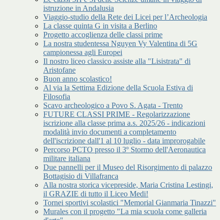
istruzione in Andalusia
Viaggio-studio della Rete dei Licei per l’Archeologia
La classe quinta G in visita a Berlino
Progetto accoglienza delle classi prime
La nostra studentessa Nguyen Vy Valentina di 5G
campionessa agli Europei
Il nostro liceo classico assiste alla "Lisistrata" di
Aristofane
Buon anno scolastico!
Al via la Settima Edizione della Scuola Estiva di
Filosofia
Scavo archeologico a Povo S. Agata - Trento
FUTURE CLASSI PRIME - Regolarizzazione
iscrizione alla classe prima a.s. 2025/26 - indicazioni
modalità invio documenti a completamento
dell'iscrizione dall'1 al 10 luglio - data improrogabile
Percorso PCTO presso il 3º Stormo dell'Aeronautica
militare italiana
Due pannelli per il Museo del Risorgimento di palazzo
Bottagisio di Villafranca
Alla nostra storica vicepreside, Maria Cristina Lestingi,
il GRAZIE di tutto il Liceo Medi!
Tornei sportivi scolastici "Memorial Gianmaria Tinazzi"
Murales con il progetto "La mia scuola come galleria