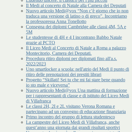
Ludendo discere: il classico per i più piccoli
Il Medi al concerto di Natale alla Camera dei Deputati
Nuovo articolo Medi@vox “Non c’è giorno che io non
traduca una versione di latino o di greco”. Incontriamo
la professoressa Anna Tonellotto
Consegna dei diplomi Cambridge alle classi 4M, 5A e
5M
Le studentesse di 4H e 4 I incontrano Babbo Natale
grazie al PCTO
Il Liceo Medi al Concerto di Natale a Roma a palazzo
Montecitorio, Camera dei Deputati.
Procedura ritiro diplomi per diplomati fino all'a.s.
2022/2023
Uno smartlocker a scuola: nell'atrio del Medi il punto di
ritiro delle prenotazioni dei prestiti librari
Progetto “Skillati! Sei tu che mi fai stare bene quando
io sto male e viceversa”
Nuovo articolo Medi@vox Una mattina di formazione
per i rappresentanti di classe e di istituto del Liceo Medi
di Villafranca
Le classi 2H, 2I e 2L visitano Verona Romana e
partecipano ad un convegno di educazione finanziaria
Primo incontro del gruppo di lettura studentesco
La campestre del Liceo Medi di Villafranca, anche
quest’anno una giornata dai grandi risultati sportivi