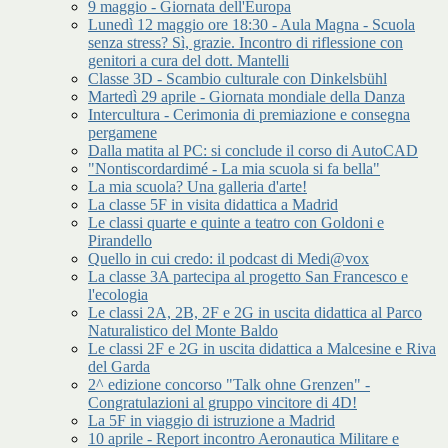
9 maggio - Giornata dell'Europa
Lunedì 12 maggio ore 18:30 - Aula Magna - Scuola
senza stress? Sì, grazie. Incontro di riflessione con
genitori a cura del dott. Mantelli
Classe 3D - Scambio culturale con Dinkelsbühl
Martedì 29 aprile - Giornata mondiale della Danza
Intercultura - Cerimonia di premiazione e consegna
pergamene
Dalla matita al PC: si conclude il corso di AutoCAD
"Nontiscordardimé - La mia scuola si fa bella"
La mia scuola? Una galleria d'arte!
La classe 5F in visita didattica a Madrid
Le classi quarte e quinte a teatro con Goldoni e
Pirandello
Quello in cui credo: il podcast di Medi@vox
La classe 3A partecipa al progetto San Francesco e
l'ecologia
Le classi 2A, 2B, 2F e 2G in uscita didattica al Parco
Naturalistico del Monte Baldo
Le classi 2F e 2G in uscita didattica a Malcesine e Riva
del Garda
2^ edizione concorso "Talk ohne Grenzen" -
Congratulazioni al gruppo vincitore di 4D!
La 5F in viaggio di istruzione a Madrid
10 aprile - Report incontro Aeronautica Militare e