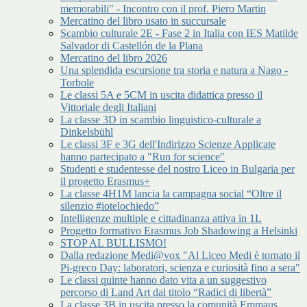
memorabili" - Incontro con il prof. Piero Martin
Mercatino del libro usato in succursale
Scambio culturale 2E - Fase 2 in Italia con IES Matilde
Salvador di Castellón de la Plana
Mercatino del libro 2026
Una splendida escursione tra storia e natura a Nago -
Torbole
Le classi 5A e 5CM in uscita didattica presso il
Vittoriale degli Italiani
La classe 3D in scambio linguistico-culturale a
Dinkelsbühl
Le classi 3F e 3G dell'Indirizzo Scienze Applicate
hanno partecipato a "Run for science"
Studenti e studentesse del nostro Liceo in Bulgaria per
il progetto Erasmus+
La classe 4H1M lancia la campagna social “Oltre il
silenzio #iotelochiedo”
Intelligenze multiple e cittadinanza attiva in 1L
Progetto formativo Erasmus Job Shadowing a Helsinki
STOP AL BULLISMO!
Dalla redazione Medi@vox "Al Liceo Medi è tornato il
Pi-greco Day: laboratori, scienza e curiosità fino a sera"
Le classi quinte hanno dato vita a un suggestivo
percorso di Land Art dal titolo “Radici di libertà”
La classe 3B in uscita presso la comunità Emmaus