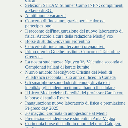
d'arte"
Selezioni STEAM Summer Camp INFN: complimenti
a Flavio di 3G!
A tutti buone vacanze!
Concerto di fine anno: grazie per la calorosa
partecipazione!
Il racconto dell'inaugurazione del nuovo laboratorio di
fisica. Articolo a cura della redazione Medi@vox
Borse di studio Giovanni Fiorentino
Concerto di fine anno: fervono i preparativi!
Primo premio Goethe Institut - Concorso "Talk ohne
Grenzen"
La nostra studentessa Nguyen Vy Valentina seconda ai
Campionati italiani di karate kumite!
Nuovo articolo Medi@vox: Cristina del Medi di
Villafranca racconta il suo anno di liceo in Canada
Gli smartphone sono ladri di tempo, di vita e di
identità», gli studenti mettono al bando il cellulare
Il Liceo Medi celebra l’eredità del professor Carità con
le borse di studio Rotary
Inaugurazione nuovo laboratorio di fisica e premiazione
Pi-greco day 2025
30 maggio: Giornata di autogestione al Medi!
Premiazione studentesse e studenti in Aula Magna
Cerimonia borse di studio in onore del prof. Calogero