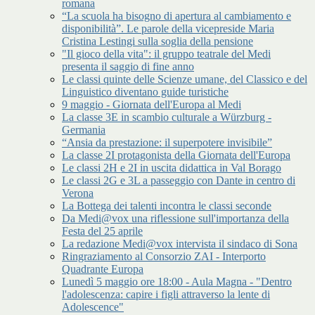
romana
“La scuola ha bisogno di apertura al cambiamento e
disponibilità”. Le parole della vicepreside Maria
Cristina Lestingi sulla soglia della pensione
"Il gioco della vita": il gruppo teatrale del Medi
presenta il saggio di fine anno
Le classi quinte delle Scienze umane, del Classico e del
Linguistico diventano guide turistiche
9 maggio - Giornata dell'Europa al Medi
La classe 3E in scambio culturale a Würzburg -
Germania
“Ansia da prestazione: il superpotere invisibile”
La classe 2I protagonista della Giornata dell'Europa
Le classi 2H e 2I in uscita didattica in Val Borago
Le classi 2G e 3L a passeggio con Dante in centro di
Verona
La Bottega dei talenti incontra le classi seconde
Da Medi@vox una riflessione sull'importanza della
Festa del 25 aprile
La redazione Medi@vox intervista il sindaco di Sona
Ringraziamento al Consorzio ZAI - Interporto
Quadrante Europa
Lunedì 5 maggio ore 18:00 - Aula Magna - "Dentro
l'adolescenza: capire i figli attraverso la lente di
Adolescence"