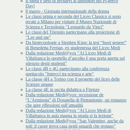
Il Medi è lieto di invitarvi ai laboratori del Pi-greco
Day!
8 marzo - Giornata internazionale della donna
Le classi prima e seconda del Liceo Classico si sono
recate a Milano per visitare il Museo Nazionale di
Scienza e Tecnologia "Leonardo da Vinci"
Le classi del Triennio partecipano alla proiezione di
"Lee and me"
Da biotecnologie a Stephen King: la tesi “fuori genere”
di Benedetta Ferrian, ex studentessa del Liceo Medi
Dalla redazione Medi@vox "Al Liceo Medi di
Villafranca lo sportello d’ascolto è una porta aperta sul
silenzio degli studenti"
Le classi 4B e 4G partecipano alla conferenza
spettacolo "Intrecci tra scienza e arte"
La classe 4H a Torino con il progetto del liceo delle
Scienze umane
La classe 4E in uscita didattica a Firenze
Dalla redazione Medi@vox: recensione de
“L’Arminuta” di Donatella di Pietrantonio, un romanzo
che apre riflessioni sull’attualità
Dalla redazione Medi@vox "Al Liceo Medi di
Villafranca in aula magna la strada si fa lezione"
Dalla redazione Medi@vox "San Valentino, anche da
soli: il cuore trova casa negli sguardi che restano"