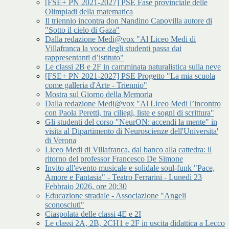
[FSE+ PN 2021-2027] PSE Fase provinciale delle
Olimpiadi della matematica
Il triennio incontra don Nandino Capovilla autore di
"Sotto il cielo di Gaza"
Dalla redazione Medi@vox "Al Liceo Medi di
Villafranca la voce degli studenti passa dai
rappresentanti d’istituto"
Le classi 2B e 2F in camminata naturalistica sulla neve
[FSE+ PN 2021-2027] PSE Progetto "La mia scuola
come galleria d'Arte - Triennio"
Mostra sul Giorno della Memoria
Dalla redazione Medi@vox "Al Liceo Medi l’incontro
con Paola Peretti, tra ciliegi, liste e sogni di scrittura"
Gli studenti del corso "NeurON: accendi la mente" in
visita al Dipartimento di Neuroscienze dell'Universita'
di Verona
Liceo Medi di Villafranca, dal banco alla cattedra: il
ritorno del professor Francesco De Simone
Invito all'evento musicale e solidale soul-funk "Pace,
Amore e Fantasia" - Teatro Ferrarini - Lunedì 23
Febbraio 2026, ore 20:30
Educazione stradale - Associazione "Angeli
sconosciuti"
Ciaspolata delle classi 4E e 2I
Le classi 2A, 2B, 2CH1 e 2F in uscita didattica a Lecco