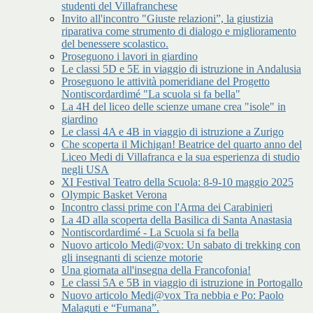
studenti del Villafranchese
Invito all'incontro "Giuste relazioni”, la giustizia
riparativa come strumento di dialogo e miglioramento
del benessere scolastico.
Proseguono i lavori in giardino
Le classi 5D e 5E in viaggio di istruzione in Andalusia
Proseguono le attività pomeridiane del Progetto
Nontiscordardimé "La scuola si fa bella"
La 4H del liceo delle scienze umane crea "isole" in
giardino
Le classi 4A e 4B in viaggio di istruzione a Zurigo
Che scoperta il Michigan! Beatrice del quarto anno del
Liceo Medi di Villafranca e la sua esperienza di studio
negli USA
XI Festival Teatro della Scuola: 8-9-10 maggio 2025
Olympic Basket Verona
Incontro classi prime con l'Arma dei Carabinieri
La 4D alla scoperta della Basilica di Santa Anastasia
Nontiscordardimé - La Scuola si fa bella
Nuovo articolo Medi@vox: Un sabato di trekking con
gli insegnanti di scienze motorie
Una giornata all'insegna della Francofonia!
Le classi 5A e 5B in viaggio di istruzione in Portogallo
Nuovo articolo Medi@vox Tra nebbia e Po: Paolo
Malaguti e “Fumana”.