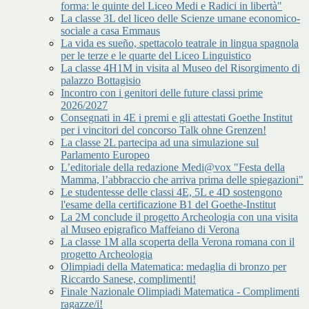
forma: le quinte del Liceo Medi e Radici in libertà"
La classe 3L del liceo delle Scienze umane economico-
sociale a casa Emmaus
La vida es sueño, spettacolo teatrale in lingua spagnola
per le terze e le quarte del Liceo Linguistico
La classe 4H1M in visita al Museo del Risorgimento di
palazzo Bottagisio
Incontro con i genitori delle future classi prime
2026/2027
Consegnati in 4E i premi e gli attestati Goethe Institut
per i vincitori del concorso Talk ohne Grenzen!
La classe 2L partecipa ad una simulazione sul
Parlamento Europeo
L’editoriale della redazione Medi@vox "Festa della
Mamma, l’abbraccio che arriva prima delle spiegazioni"
Le studentesse delle classi 4E, 5L e 4D sostengono
l'esame della certificazione B1 del Goethe-Institut
La 2M conclude il progetto Archeologia con una visita
al Museo epigrafico Maffeiano di Verona
La classe 1M alla scoperta della Verona romana con il
progetto Archeologia
Olimpiadi della Matematica: medaglia di bronzo per
Riccardo Sanese, complimenti!
Finale Nazionale Olimpiadi Matematica - Complimenti
ragazze/i!