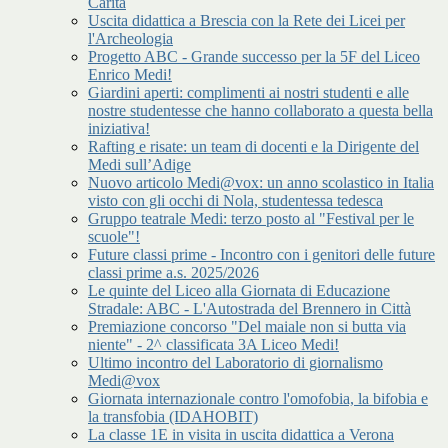
Carità
Uscita didattica a Brescia con la Rete dei Licei per
l'Archeologia
Progetto ABC - Grande successo per la 5F del Liceo
Enrico Medi!
Giardini aperti: complimenti ai nostri studenti e alle
nostre studentesse che hanno collaborato a questa bella
iniziativa!
Rafting e risate: un team di docenti e la Dirigente del
Medi sull’Adige
Nuovo articolo Medi@vox: un anno scolastico in Italia
visto con gli occhi di Nola, studentessa tedesca
Gruppo teatrale Medi: terzo posto al "Festival per le
scuole"!
Future classi prime - Incontro con i genitori delle future
classi prime a.s. 2025/2026
Le quinte del Liceo alla Giornata di Educazione
Stradale: ABC - L'Autostrada del Brennero in Città
Premiazione concorso "Del maiale non si butta via
niente" - 2^ classificata 3A Liceo Medi!
Ultimo incontro del Laboratorio di giornalismo
Medi@vox
Giornata internazionale contro l'omofobia, la bifobia e
la transfobia (IDAHOBIT)
La classe 1E in visita in uscita didattica a Verona