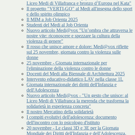
Liceo Medi di Villafranca e bronzo d’Europa nel Kata"
Il progetto "VERTI-GO" al Medi all'insegna dello sport
e dello spirito olimpico
Il MIM a Job Orienta 2025
Studenti del Medi al Job Orienta
Nuovo articolo Medi@vox "Un’ombra che attraversa le
nostre vite: riconoscere e spezzare la cultura della
violenza di genere"
Il rosso che unisce amore e dolore: Medi@vox riflette
sul 25 novembre, giornata contro la violenza sulle
donne
25 novembre - Giornata internazionale per
l'eliminazione della violenza contro le donne
Docenti del Medi alla Biennale di Architettura 2025
Intervento educativo-didattico LAV nella classe 1L
Giornata internazionale dei diritti dell'Infanzia e
dell'Adolescenza
Nuovo articolo Medi@vox - "Un gesto che unisce: al
Liceo Medi di Villafranca la merenda che trasforma la
solidarietà in esperienza concreta"
Il nostro Mercatino della solidarietà
I compiti evolutivi dell'adolescenza: documento
dell'incontro con lo psicologo d'istituto
20 novembre - Le classi 3D e 3E per la Giornata
Mondiale dei Diritti dell'Infanzia e dell'Adolescenza.