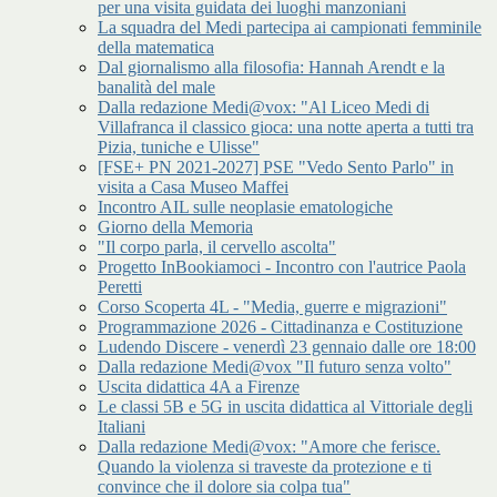
per una visita guidata dei luoghi manzoniani
La squadra del Medi partecipa ai campionati femminile
della matematica
Dal giornalismo alla filosofia: Hannah Arendt e la
banalità del male
Dalla redazione Medi@vox: "Al Liceo Medi di
Villafranca il classico gioca: una notte aperta a tutti tra
Pizia, tuniche e Ulisse"
[FSE+ PN 2021-2027] PSE "Vedo Sento Parlo" in
visita a Casa Museo Maffei
Incontro AIL sulle neoplasie ematologiche
Giorno della Memoria
"Il corpo parla, il cervello ascolta"
Progetto InBookiamoci - Incontro con l'autrice Paola
Peretti
Corso Scoperta 4L - "Media, guerre e migrazioni"
Programmazione 2026 - Cittadinanza e Costituzione
Ludendo Discere - venerdì 23 gennaio dalle ore 18:00
Dalla redazione Medi@vox "Il futuro senza volto"
Uscita didattica 4A a Firenze
Le classi 5B e 5G in uscita didattica al Vittoriale degli
Italiani
Dalla redazione Medi@vox: "Amore che ferisce.
Quando la violenza si traveste da protezione e ti
convince che il dolore sia colpa tua"