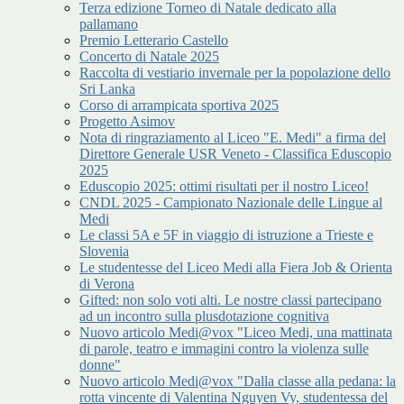
Terza edizione Torneo di Natale dedicato alla
pallamano
Premio Letterario Castello
Concerto di Natale 2025
Raccolta di vestiario invernale per la popolazione dello
Sri Lanka
Corso di arrampicata sportiva 2025
Progetto Asimov
Nota di ringraziamento al Liceo "E. Medi" a firma del
Direttore Generale USR Veneto - Classifica Eduscopio
2025
Eduscopio 2025: ottimi risultati per il nostro Liceo!
CNDL 2025 - Campionato Nazionale delle Lingue al
Medi
Le classi 5A e 5F in viaggio di istruzione a Trieste e
Slovenia
Le studentesse del Liceo Medi alla Fiera Job & Orienta
di Verona
Gifted: non solo voti alti. Le nostre classi partecipano
ad un incontro sulla plusdotazione cognitiva
Nuovo articolo Medi@vox "Liceo Medi, una mattinata
di parole, teatro e immagini contro la violenza sulle
donne"
Nuovo articolo Medi@vox "Dalla classe alla pedana: la
rotta vincente di Valentina Nguyen Vy, studentessa del