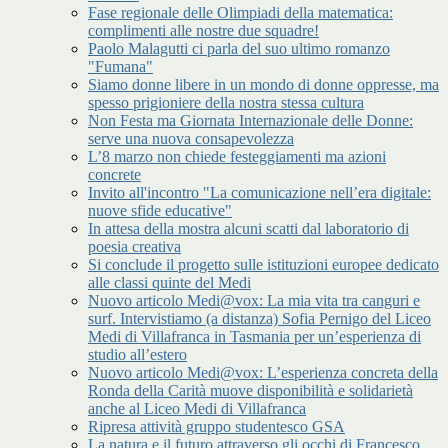
Fase regionale delle Olimpiadi della matematica:
complimenti alle nostre due squadre!
Paolo Malagutti ci parla del suo ultimo romanzo
"Fumana"
Siamo donne libere in un mondo di donne oppresse, ma
spesso prigioniere della nostra stessa cultura
Non Festa ma Giornata Internazionale delle Donne:
serve una nuova consapevolezza
L’8 marzo non chiede festeggiamenti ma azioni
concrete
Invito all'incontro "La comunicazione nell’era digitale:
nuove sfide educative"
In attesa della mostra alcuni scatti dal laboratorio di
poesia creativa
Si conclude il progetto sulle istituzioni europee dedicato
alle classi quinte del Medi
Nuovo articolo Medi@vox: La mia vita tra canguri e
surf. Intervistiamo (a distanza) Sofia Pernigo del Liceo
Medi di Villafranca in Tasmania per un’esperienza di
studio all’estero
Nuovo articolo Medi@vox: L’esperienza concreta della
Ronda della Carità muove disponibilità e solidarietà
anche al Liceo Medi di Villafranca
Ripresa attività gruppo studentesco GSA
La natura e il futuro attraverso gli occhi di Francesco