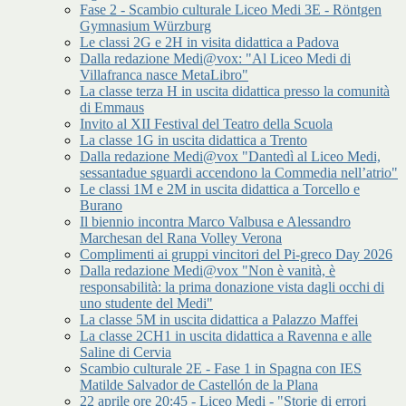
Fase 2 - Scambio culturale Liceo Medi 3E - Röntgen
Gymnasium Würzburg
Le classi 2G e 2H in visita didattica a Padova
Dalla redazione Medi@vox: "Al Liceo Medi di
Villafranca nasce MetaLibro"
La classe terza H in uscita didattica presso la comunità
di Emmaus
Invito al XII Festival del Teatro della Scuola
La classe 1G in uscita didattica a Trento
Dalla redazione Medi@vox "Dantedì al Liceo Medi,
sessantadue sguardi accendono la Commedia nell’atrio"
Le classi 1M e 2M in uscita didattica a Torcello e
Burano
Il biennio incontra Marco Valbusa e Alessandro
Marchesan del Rana Volley Verona
Complimenti ai gruppi vincitori del Pi-greco Day 2026
Dalla redazione Medi@vox "Non è vanità, è
responsabilità: la prima donazione vista dagli occhi di
uno studente del Medi"
La classe 5M in uscita didattica a Palazzo Maffei
La classe 2CH1 in uscita didattica a Ravenna e alle
Saline di Cervia
Scambio culturale 2E - Fase 1 in Spagna con IES
Matilde Salvador de Castellón de la Plana
22 aprile ore 20:45 - Liceo Medi - "Storie di errori