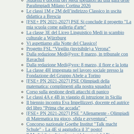
Studenti e docenti del Medi spettatori ad una gara delle
Paralimpiadi Milano Cortina 2026
Le classi 1M e 2M dell’indirizzo Classico in uscita
didattica a Brescia
[FSE+ PN 2021-2027] PSE Si conclude il progetto "La
mia scuola come galleria d'arte"
La classe 3E del Liceo Linguistico Medi in scambio
culturale a Würzburg
Vi aspettiamo alla Notte del Classico!
Progetto FSL “Virgilio (invisibile) a Verona”
Dalla redazione Medi@vox: 8 marzo, in tribunale con
Ravachol
Dalla redazione Medi@vox: 8 marzo, il fiore e la lotta
La classe 4H impegnata nel lavoro sociale presso la
Fondazione del Gruppo Abele a Torino
[FSE+ PN 2021-2027] PSE Olimpiadi della
matematica: complimenti alla nostra squadra!
Corso sulla gestione degli attacchi di panico
Le classi 4A e 4B in viaggio di istruzione in Sicilia
Il biennio incontra Eva Impellizzeri, docente ed autrice
del libro “Prima che accada”
[FSE+ PN 2021-2027] PSE "Allenamente - Olimpiadi
di Matematica tra gioco, sfida e avventura"
Concorso nazionale Goethe Institut "Talk macht
Schule" - La 4E si aggiudica il 3° posto!