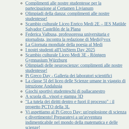
Complimenti alle nostre studentesse per la
partecipazione al Certamen Livianum
Olimpiadi della danza: complimenti alle nostre
studentesse!
Scambio culturale Liceo Enrico Medi 2E – IES Matilde
Salvador Castellón de la Plana
Federica Valbusa, professoressa universitaria e
giornalista, incontra la redazione di Medi@vox
La Giornata mondiale della poesia al Medi
I nostri studenti all'UniStem Day 2025
Scambio culturale Liceo Medi 3E - Röntgen
Gymnasium Würzburg
Olimpiadi delle neuroscienze: complimenti alle nostre
studentesse!
Pi Greco Day - Galleria dei laboratori scientifici
La classe 5I del liceo delle Scienze umane in viaggio di
istruzione Andalusia
Giochi sportivi studenteschi di pallacanestro
A scuola di...visori e stampa 3D
"La tutela dei diritti dentro e fuori il processo" : il
progetto PCTO della 3L
Vi aspettiamo al Pi Greco Day: un'esplosione di scienza
e divertimento! Preparatevi a un'avventura
indimenticabile nel mondo della matematica e delle
scienze!