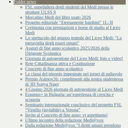
Folder news
FSL ospedaliera degli studenti del Medi presso le
strutture ULSS 9
Mercatino Medi del libro usato 2026
Progetto editoriale "Eternamente bambini" 1L-3I
Cerimonia con premiazioni e borse di studio al Liceo
Medi
Lo spettacolo del gruppo teatrale del Liceo Medi: "La
meraviglia degli esseri umani"
Auguri di fine anno scolastico 2025/2026 della
Dirigente Scolastica
Giornata di autogestione del Liceo Medi: foto e video!
Rete Cittadinanza attiva e Costituzione
Concerto di fine anno scolastico
Le classi del triennio impegnate nei tornei di pallavolo
Premio Asimov26: complimenti alla nostra studentessa
di 3D Sonya Nagy
4 Giugno 2026 giornata di autogestione al Liceo Medi
Erasmus+ in Bulgaria: un’esperienza di crescita e
scoperta
Seminario internazionale conclusivo del progetto FSL
“Virgilio (invisibile) a Verona”
Invito al Concerto di fine anno: vi aspettiamo!
Ultimo incontro della redazione Medi@vox
Dalla redazione Medi@vox "I diritti umani prendono