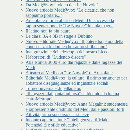
Da Medi@vox il video de "Le Nuvole"
Nuovo articolo Medi@vox "Le cicatrici che non
sappiamo portare..."
Aristofane ritorna al Liceo Medi: Un successo la
rappresentazione de “Le Nuvole” in aula magna
Il latino non fa più paura
Le classi 3A e 3B in stage a Dublino
Nuovo editoriale Medi@vox "Il potere ha paura della
conoscenza: le donne che sanno si ribellano"
Inaugurazione del telescopio del nostro Liceo
I laboratori di "Ludendo discere"
Alla Ronda 3000 euro dai ragazzi e dalle ragazze del
Medi
A teatro al Medi con "Le Nuvole" di Aristofane
Editoriale Medi@vox: la cultura, il primo strumento per
abbattere diseguaglianze ed ingiustizie sociali
Torneo invernale di pallamano
"Il ragazzo dai pantaloni rosa": il biennio al cinema
teatroMetropol
Nuovo articolo Medi@vox: Anna Magalini: studentessa
e rappresentante d’istituto del Medi dalle passioni forti
Attività primo soccorso classi terze
Incontro aperto a tutti: "Intelligenza artificiale.
Potenzialità e sfide educative"