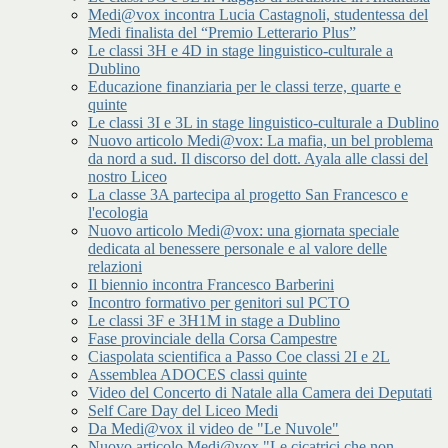
Medi@vox incontra Lucia Castagnoli, studentessa del
Medi finalista del “Premio Letterario Plus”
Le classi 3H e 4D in stage linguistico-culturale a
Dublino
Educazione finanziaria per le classi terze, quarte e
quinte
Le classi 3I e 3L in stage linguistico-culturale a Dublino
Nuovo articolo Medi@vox: La mafia, un bel problema
da nord a sud. Il discorso del dott. Ayala alle classi del
nostro Liceo
La classe 3A partecipa al progetto San Francesco e
l'ecologia
Nuovo articolo Medi@vox: una giornata speciale
dedicata al benessere personale e al valore delle
relazioni
Il biennio incontra Francesco Barberini
Incontro formativo per genitori sul PCTO
Le classi 3F e 3H1M in stage a Dublino
Fase provinciale della Corsa Campestre
Ciaspolata scientifica a Passo Coe classi 2I e 2L
Assemblea ADOCES classi quinte
Video del Concerto di Natale alla Camera dei Deputati
Self Care Day del Liceo Medi
Da Medi@vox il video de "Le Nuvole"
Nuovo articolo Medi@vox "Le cicatrici che non