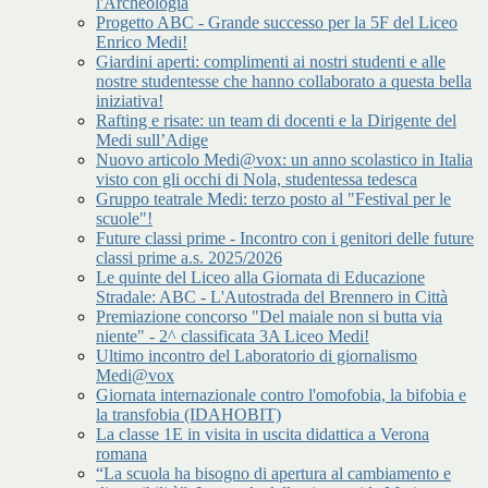
l'Archeologia
Progetto ABC - Grande successo per la 5F del Liceo
Enrico Medi!
Giardini aperti: complimenti ai nostri studenti e alle
nostre studentesse che hanno collaborato a questa bella
iniziativa!
Rafting e risate: un team di docenti e la Dirigente del
Medi sull’Adige
Nuovo articolo Medi@vox: un anno scolastico in Italia
visto con gli occhi di Nola, studentessa tedesca
Gruppo teatrale Medi: terzo posto al "Festival per le
scuole"!
Future classi prime - Incontro con i genitori delle future
classi prime a.s. 2025/2026
Le quinte del Liceo alla Giornata di Educazione
Stradale: ABC - L'Autostrada del Brennero in Città
Premiazione concorso "Del maiale non si butta via
niente" - 2^ classificata 3A Liceo Medi!
Ultimo incontro del Laboratorio di giornalismo
Medi@vox
Giornata internazionale contro l'omofobia, la bifobia e
la transfobia (IDAHOBIT)
La classe 1E in visita in uscita didattica a Verona
romana
“La scuola ha bisogno di apertura al cambiamento e