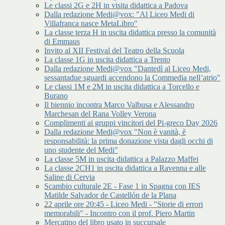
Le classi 2G e 2H in visita didattica a Padova
Dalla redazione Medi@vox: "Al Liceo Medi di
Villafranca nasce MetaLibro"
La classe terza H in uscita didattica presso la comunità
di Emmaus
Invito al XII Festival del Teatro della Scuola
La classe 1G in uscita didattica a Trento
Dalla redazione Medi@vox "Dantedì al Liceo Medi,
sessantadue sguardi accendono la Commedia nell’atrio"
Le classi 1M e 2M in uscita didattica a Torcello e
Burano
Il biennio incontra Marco Valbusa e Alessandro
Marchesan del Rana Volley Verona
Complimenti ai gruppi vincitori del Pi-greco Day 2026
Dalla redazione Medi@vox "Non è vanità, è
responsabilità: la prima donazione vista dagli occhi di
uno studente del Medi"
La classe 5M in uscita didattica a Palazzo Maffei
La classe 2CH1 in uscita didattica a Ravenna e alle
Saline di Cervia
Scambio culturale 2E - Fase 1 in Spagna con IES
Matilde Salvador de Castellón de la Plana
22 aprile ore 20:45 - Liceo Medi - "Storie di errori
memorabili" - Incontro con il prof. Piero Martin
Mercatino del libro usato in succursale