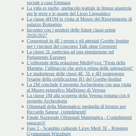
sociale a casa Emmaus
La vida es sueño, spettacolo teatrale in lingua spagnola
per le terze e le quarte del Liceo Linguistico
La classe 4H1M in visita al Museo del Risorgimento di
palazzo Bottagisio
Incontro con i genitori delle future classi prime
2026/2027
Consegnati in 4E i premi e gli attestati Goethe Institut
per i vincitori del concorso Talk ohne Grenzen!
La classe 2L partecipa ad una simulazione sul
Parlamento Europeo
L’editoriale della redazione Medi@vox "Festa della
Mamma, l’abbraccio che arriva prima delle spiegazioni"
Le studentesse delle classi 4E, 5L e 4D sostengono
l'esame della certificazione B1 del Goethe-Institut
La 2M conclude il progetto Archeologia con una visita
al Museo epigrafico Maffeiano di Verona
La classe 1M alla scoperta della Verona romana con il
progetto Archeologia
Olimpiadi della Matematica: medaglia di bronzo per
Riccardo Sanese, complimenti!
Finale Nazionale Olimpiadi Matematica - Complimenti
ragazze/i!
Fase 2 - Scambio culturale Liceo Medi 3E - Röntgen
Gymnasium Würzburg