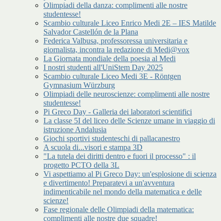
Olimpiadi della danza: complimenti alle nostre
studentesse!
Scambio culturale Liceo Enrico Medi 2E – IES Matilde
Salvador Castellón de la Plana
Federica Valbusa, professoressa universitaria e
giornalista, incontra la redazione di Medi@vox
La Giornata mondiale della poesia al Medi
I nostri studenti all'UniStem Day 2025
Scambio culturale Liceo Medi 3E - Röntgen
Gymnasium Würzburg
Olimpiadi delle neuroscienze: complimenti alle nostre
studentesse!
Pi Greco Day - Galleria dei laboratori scientifici
La classe 5I del liceo delle Scienze umane in viaggio di
istruzione Andalusia
Giochi sportivi studenteschi di pallacanestro
A scuola di...visori e stampa 3D
"La tutela dei diritti dentro e fuori il processo" : il
progetto PCTO della 3L
Vi aspettiamo al Pi Greco Day: un'esplosione di scienza
e divertimento! Preparatevi a un'avventura
indimenticabile nel mondo della matematica e delle
scienze!
Fase regionale delle Olimpiadi della matematica:
complimenti alle nostre due squadre!