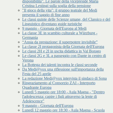
disponibilità”. Le parole della vicepreside Maria
Cristina Lestingi sulla soglia della pensione
"Il gioco della vita": il gruppo teatrale del Medi
presenta il saggio di fine anno
Le classi quinte delle Scienze umane, del Classico e del
Linguistico diventano guide turistiche
9 maggio - Giornata dell'Europa al Medi
La classe 3E in scambio culturale a Würzburg -
Germania
“Ansia da prestazione: il superpotere invisibile”
La classe 2I protagonista della Giornata dell'Europa
Le classi 2H e 2I in uscita didattica in Val Borago
Le classi 2G e 3L a passeggio con Dante in centro di
Verona
La Bottega dei talenti incontra le classi seconde
Da Medi@vox una riflessione sull'importanza della
Festa del 25 aprile
La redazione Medi@vox intervista il sindaco di Sona
Ringraziamento al Consorzio ZAI - Interporto
Quadrante Europa
Lunedì 5 maggio ore 18:00 - Aula Magna - "Dentro
l'adolescenza: capire i figli attraverso la lente di
Adolescence"
9 maggio - Giornata dell'Europa
Lunedì 12 maggio ore 18:30 - Aula Magna - Scuola