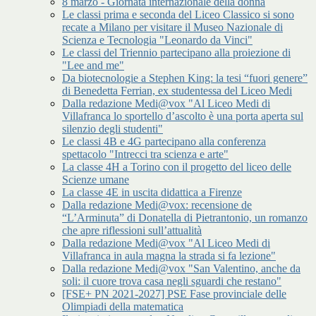
8 marzo - Giornata internazionale della donna
Le classi prima e seconda del Liceo Classico si sono
recate a Milano per visitare il Museo Nazionale di
Scienza e Tecnologia "Leonardo da Vinci"
Le classi del Triennio partecipano alla proiezione di
"Lee and me"
Da biotecnologie a Stephen King: la tesi “fuori genere”
di Benedetta Ferrian, ex studentessa del Liceo Medi
Dalla redazione Medi@vox "Al Liceo Medi di
Villafranca lo sportello d’ascolto è una porta aperta sul
silenzio degli studenti"
Le classi 4B e 4G partecipano alla conferenza
spettacolo "Intrecci tra scienza e arte"
La classe 4H a Torino con il progetto del liceo delle
Scienze umane
La classe 4E in uscita didattica a Firenze
Dalla redazione Medi@vox: recensione de
“L’Arminuta” di Donatella di Pietrantonio, un romanzo
che apre riflessioni sull’attualità
Dalla redazione Medi@vox "Al Liceo Medi di
Villafranca in aula magna la strada si fa lezione"
Dalla redazione Medi@vox "San Valentino, anche da
soli: il cuore trova casa negli sguardi che restano"
[FSE+ PN 2021-2027] PSE Fase provinciale delle
Olimpiadi della matematica