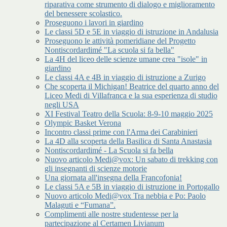
riparativa come strumento di dialogo e miglioramento
del benessere scolastico.
Proseguono i lavori in giardino
Le classi 5D e 5E in viaggio di istruzione in Andalusia
Proseguono le attività pomeridiane del Progetto
Nontiscordardimé "La scuola si fa bella"
La 4H del liceo delle scienze umane crea "isole" in
giardino
Le classi 4A e 4B in viaggio di istruzione a Zurigo
Che scoperta il Michigan! Beatrice del quarto anno del
Liceo Medi di Villafranca e la sua esperienza di studio
negli USA
XI Festival Teatro della Scuola: 8-9-10 maggio 2025
Olympic Basket Verona
Incontro classi prime con l'Arma dei Carabinieri
La 4D alla scoperta della Basilica di Santa Anastasia
Nontiscordardimé - La Scuola si fa bella
Nuovo articolo Medi@vox: Un sabato di trekking con
gli insegnanti di scienze motorie
Una giornata all'insegna della Francofonia!
Le classi 5A e 5B in viaggio di istruzione in Portogallo
Nuovo articolo Medi@vox Tra nebbia e Po: Paolo
Malaguti e “Fumana”.
Complimenti alle nostre studentesse per la
partecipazione al Certamen Livianum