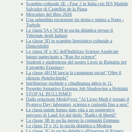
Scambio culturale 2E - Fase 2 in Italia con IES Matilde
Salvador di Castellón de la Plana
Mercatino del libro 2026
Una splendida escursione tra storia e natura a Nago -
Torbole
Le classi 5A e 5CM in uscita didattica presso il
Vittoriale degli Italiani
La classe 3D in scambio linguistico-culturale a
Dinkelsbühl
Le classi 3F e 3G dell'Indirizzo Scienze Applicate
hanno partecipato a "Run for science"
Studenti e studentesse del nostro Liceo in Bulgaria per
il progetto Erasmus+
La classe 4H1M lancia la campagna social “Oltre il
silenzio #iotelochiedo”
Intelligenze multiple e cittadinanza attiva in 1L
Progetto formativo Erasmus Job Shadowing a Helsinki
STOP AL BULLISMO!
Dalla redazione Medi@vox "Al Liceo Medi è tornato il
Pi-greco Day: laboratori, scienza e curiosità fino a sera"
Le classi quinte hanno dato vita a un suggestivo
percorso di Land Art dal titolo “Radici di libertà”
La classe 3B in uscita presso la comunità Emmaus
Le classi 1F e 1G in uscita didattica a Modena
La classe 2G in uscita didattica all'insegna di Romeo