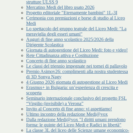
strutture ULSS 9
Mercatino Medi del libro usato 2026
Progetto editoriale "Eternamente bambini" 1L-3I
Cerimonia con premiazioni e borse di studio al Liceo
Medi
Lo spettacolo del gruppo teatrale del Liceo Medi: "La
meraviglia degli esseri umani"
Auguri di fine anno scolastico 2025/2026 della
Dirigente Scolastica
Giornata di autogestione del Liceo Medi: foto e video!
Rete Cittadinanza attiva e Costituzione
Concerto di fine anno scolastico
Le classi del triennio impegnate nei tornei di pallavolo
Premio Asimov26: complimenti alla nostra studentessa
di 3D Sonya Nagy
4 Giugno 2026 giornata di autogestione al Liceo Medi
Erasmus+ in Bulgaria: un’esperienza di crescita e
scoperta
Seminario internazionale conclusivo del progetto FSL
“Virgilio (invisibile) a Verona”
Invito al Concerto di fine anno: vi aspettiamo!
Ultimo incontro della redazione Medi@vox
Dalla redazione Medi@vox "I diritti umani prendono
forma: le quinte del Liceo Medi e Radici in libertà"
La classe 3L del liceo delle Scienze umane economico-