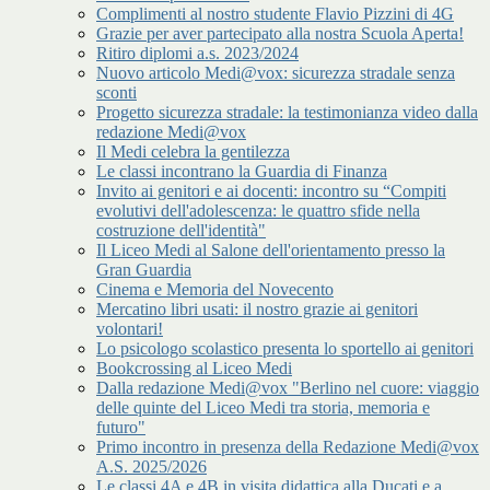
Complimenti al nostro studente Flavio Pizzini di 4G
Grazie per aver partecipato alla nostra Scuola Aperta!
Ritiro diplomi a.s. 2023/2024
Nuovo articolo Medi@vox: sicurezza stradale senza
sconti
Progetto sicurezza stradale: la testimonianza video dalla
redazione Medi@vox
Il Medi celebra la gentilezza
Le classi incontrano la Guardia di Finanza
Invito ai genitori e ai docenti: incontro su “Compiti
evolutivi dell'adolescenza: le quattro sfide nella
costruzione dell'identità"
Il Liceo Medi al Salone dell'orientamento presso la
Gran Guardia
Cinema e Memoria del Novecento
Mercatino libri usati: il nostro grazie ai genitori
volontari!
Lo psicologo scolastico presenta lo sportello ai genitori
Bookcrossing al Liceo Medi
Dalla redazione Medi@vox "Berlino nel cuore: viaggio
delle quinte del Liceo Medi tra storia, memoria e
futuro"
Primo incontro in presenza della Redazione Medi@vox
A.S. 2025/2026
Le classi 4A e 4B in visita didattica alla Ducati e a