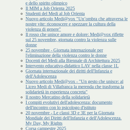
e dello spirito olimpico
Il MIM a Job Orienta 2025
Studenti del Medi al Job Orienta
Nuovo articolo Medi@vox "Un’ombra che attraversa le
nostre vite: riconoscere e spezzare la cultura della
violenza di genere"
Il rosso che unisce amore e dolore: Medi@vox riflette
sul 25 novembre, giornata contro la violenza sulle
donne
25 novembre - Giornata internazionale per
l'eliminazione della violenza contro le donne
Docenti del Medi alla Biennale di Architettura 2025
Intervento educativo-didattico LAV nella classe 1L
Giornata internazionale dei diritti dell'Infanzia e
dell'Adolescenza
Nuovo articolo Medi@vox - "Un gesto che unisce: al
Liceo Medi di Villafranca la merenda che trasforma la
solidarietà in esperienza concreta"
Il nostro Mercatino della solidarietà
I compiti evolutivi dell'adolescenza: documento
dell'incontro con lo psicologo d'istituto
20 novembre - Le classi 3D e 3E per la Giornata
Mondiale dei Diritti dell'Infanzia e dell'Adolescenza.
My Day, My Rights
Corsa campestre 2025