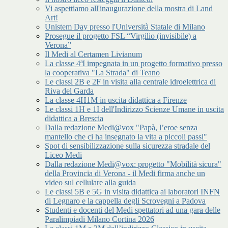
Vi aspettiamo all'inaugurazione della mostra di Land
Art!
Unistem Day presso l'Università Statale di Milano
Prosegue il progetto FSL “Virgilio (invisibile) a
Verona”
Il Medi al Certamen Livianum
La classe 4ªI impegnata in un progetto formativo presso
la cooperativa "La Strada" di Teano
Le classi 2B e 2F in visita alla centrale idroelettrica di
Riva del Garda
La classe 4H1M in uscita didattica a Firenze
Le classi 1H e 1I dell'Indirizzo Scienze Umane in uscita
didattica a Brescia
Dalla redazione Medi@vox "Papà, l’eroe senza
mantello che ci ha insegnato la vita a piccoli passi"
Spot di sensibilizzazione sulla sicurezza stradale del
Liceo Medi
Dalla redazione Medi@vox: progetto "Mobilità sicura"
della Provincia di Verona - il Medi firma anche un
video sul cellulare alla guida
Le classi 5B e 5G in visita didattica ai laboratori INFN
di Legnaro e la cappella degli Scrovegni a Padova
Studenti e docenti del Medi spettatori ad una gara delle
Paralimpiadi Milano Cortina 2026