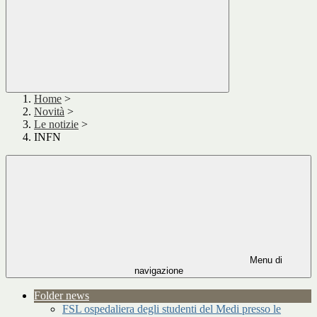
Home
>
Novità
>
Le notizie
>
INFN
Menu di
navigazione
Folder news
FSL ospedaliera degli studenti del Medi presso le