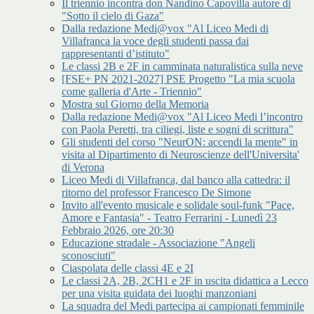
Il triennio incontra don Nandino Capovilla autore di
"Sotto il cielo di Gaza"
Dalla redazione Medi@vox "Al Liceo Medi di
Villafranca la voce degli studenti passa dai
rappresentanti d’istituto"
Le classi 2B e 2F in camminata naturalistica sulla neve
[FSE+ PN 2021-2027] PSE Progetto "La mia scuola
come galleria d'Arte - Triennio"
Mostra sul Giorno della Memoria
Dalla redazione Medi@vox "Al Liceo Medi l’incontro
con Paola Peretti, tra ciliegi, liste e sogni di scrittura"
Gli studenti del corso "NeurON: accendi la mente" in
visita al Dipartimento di Neuroscienze dell'Universita'
di Verona
Liceo Medi di Villafranca, dal banco alla cattedra: il
ritorno del professor Francesco De Simone
Invito all'evento musicale e solidale soul-funk "Pace,
Amore e Fantasia" - Teatro Ferrarini - Lunedì 23
Febbraio 2026, ore 20:30
Educazione stradale - Associazione "Angeli
sconosciuti"
Ciaspolata delle classi 4E e 2I
Le classi 2A, 2B, 2CH1 e 2F in uscita didattica a Lecco
per una visita guidata dei luoghi manzoniani
La squadra del Medi partecipa ai campionati femminile