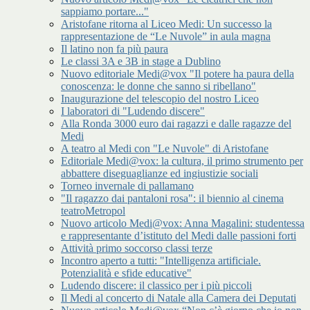
sappiamo portare..."
Aristofane ritorna al Liceo Medi: Un successo la
rappresentazione de “Le Nuvole” in aula magna
Il latino non fa più paura
Le classi 3A e 3B in stage a Dublino
Nuovo editoriale Medi@vox "Il potere ha paura della
conoscenza: le donne che sanno si ribellano"
Inaugurazione del telescopio del nostro Liceo
I laboratori di "Ludendo discere"
Alla Ronda 3000 euro dai ragazzi e dalle ragazze del
Medi
A teatro al Medi con "Le Nuvole" di Aristofane
Editoriale Medi@vox: la cultura, il primo strumento per
abbattere diseguaglianze ed ingiustizie sociali
Torneo invernale di pallamano
"Il ragazzo dai pantaloni rosa": il biennio al cinema
teatroMetropol
Nuovo articolo Medi@vox: Anna Magalini: studentessa
e rappresentante d’istituto del Medi dalle passioni forti
Attività primo soccorso classi terze
Incontro aperto a tutti: "Intelligenza artificiale.
Potenzialità e sfide educative"
Ludendo discere: il classico per i più piccoli
Il Medi al concerto di Natale alla Camera dei Deputati