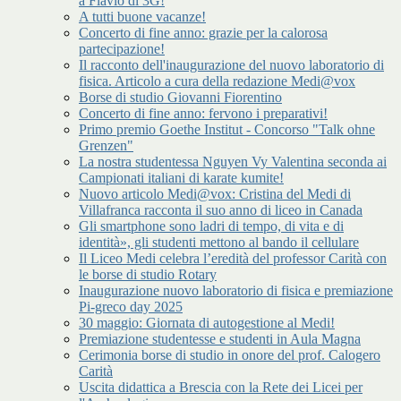
a Flavio di 3G!
A tutti buone vacanze!
Concerto di fine anno: grazie per la calorosa
partecipazione!
Il racconto dell'inaugurazione del nuovo laboratorio di
fisica. Articolo a cura della redazione Medi@vox
Borse di studio Giovanni Fiorentino
Concerto di fine anno: fervono i preparativi!
Primo premio Goethe Institut - Concorso "Talk ohne
Grenzen"
La nostra studentessa Nguyen Vy Valentina seconda ai
Campionati italiani di karate kumite!
Nuovo articolo Medi@vox: Cristina del Medi di
Villafranca racconta il suo anno di liceo in Canada
Gli smartphone sono ladri di tempo, di vita e di
identità», gli studenti mettono al bando il cellulare
Il Liceo Medi celebra l’eredità del professor Carità con
le borse di studio Rotary
Inaugurazione nuovo laboratorio di fisica e premiazione
Pi-greco day 2025
30 maggio: Giornata di autogestione al Medi!
Premiazione studentesse e studenti in Aula Magna
Cerimonia borse di studio in onore del prof. Calogero
Carità
Uscita didattica a Brescia con la Rete dei Licei per