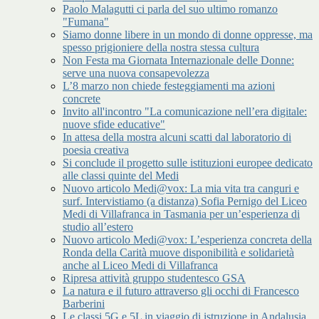
Paolo Malagutti ci parla del suo ultimo romanzo
"Fumana"
Siamo donne libere in un mondo di donne oppresse, ma
spesso prigioniere della nostra stessa cultura
Non Festa ma Giornata Internazionale delle Donne:
serve una nuova consapevolezza
L’8 marzo non chiede festeggiamenti ma azioni
concrete
Invito all'incontro "La comunicazione nell’era digitale:
nuove sfide educative"
In attesa della mostra alcuni scatti dal laboratorio di
poesia creativa
Si conclude il progetto sulle istituzioni europee dedicato
alle classi quinte del Medi
Nuovo articolo Medi@vox: La mia vita tra canguri e
surf. Intervistiamo (a distanza) Sofia Pernigo del Liceo
Medi di Villafranca in Tasmania per un’esperienza di
studio all’estero
Nuovo articolo Medi@vox: L’esperienza concreta della
Ronda della Carità muove disponibilità e solidarietà
anche al Liceo Medi di Villafranca
Ripresa attività gruppo studentesco GSA
La natura e il futuro attraverso gli occhi di Francesco
Barberini
Le classi 5G e 5L in viaggio di istruzione in Andalusia