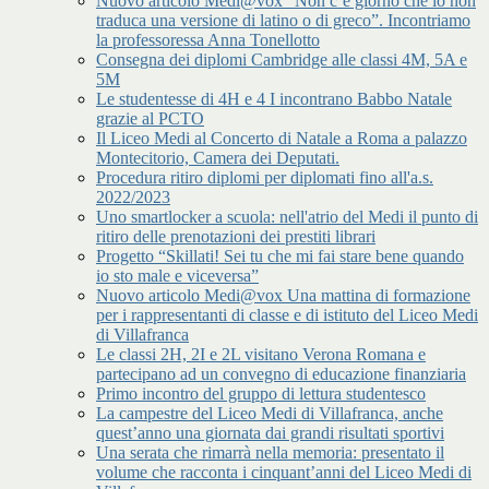
Nuovo articolo Medi@vox “Non c’è giorno che io non
traduca una versione di latino o di greco”. Incontriamo
la professoressa Anna Tonellotto
Consegna dei diplomi Cambridge alle classi 4M, 5A e
5M
Le studentesse di 4H e 4 I incontrano Babbo Natale
grazie al PCTO
Il Liceo Medi al Concerto di Natale a Roma a palazzo
Montecitorio, Camera dei Deputati.
Procedura ritiro diplomi per diplomati fino all'a.s.
2022/2023
Uno smartlocker a scuola: nell'atrio del Medi il punto di
ritiro delle prenotazioni dei prestiti librari
Progetto “Skillati! Sei tu che mi fai stare bene quando
io sto male e viceversa”
Nuovo articolo Medi@vox Una mattina di formazione
per i rappresentanti di classe e di istituto del Liceo Medi
di Villafranca
Le classi 2H, 2I e 2L visitano Verona Romana e
partecipano ad un convegno di educazione finanziaria
Primo incontro del gruppo di lettura studentesco
La campestre del Liceo Medi di Villafranca, anche
quest’anno una giornata dai grandi risultati sportivi
Una serata che rimarrà nella memoria: presentato il
volume che racconta i cinquant’anni del Liceo Medi di