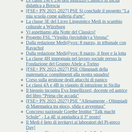
Le classi 1M e 2M dell’indirizzo Classico in uscita
didattica a Brescia
[FSE+ PN 2021-2027] PSE Si conclude il progetto "La
mia scuola come galleria d'arte"
La classe 3E del Liceo Linguistico Medi in scambio
culturale a Würzburg
Vi aspettiamo alla Notte del Classico!
Progetto FSL “Virgilio (invisibile) a Verona”
Dalla redazione Medi@vox: 8 marzo, in tribunale con
Ravachol
Dalla redazione Medi@vox: 8 marzo, il fiore e la lotta
La classe 4H impegnata nel lavoro sociale presso la
Fondazione del Gruppo Abele a Torino
[FSE+ PN 2021-2027] PSE Olimpiadi della
matematica: complimenti alla nostra squadra!
Corso sulla gestione degli attacchi di panico
Le classi 4A e 4B in viaggio di istruzione in Sicilia
Il biennio incontra Eva Impellizzeri, docente ed autrice
del libro “Prima che accada”
[FSE+ PN 2021-2027] PSE "Allenamente - Olimpiadi
di Matematica tra gioco, sfida e avventura"
Concorso nazionale Goethe Institut "Talk macht
Schule" - La 4E si aggiudica il 3° posto!
Il Medi è lieto di invitarvi ai laboratori del Pi-greco
Day!