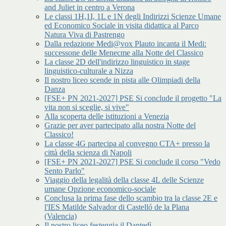
and Juliet in centro a Verona
Le classi 1H,1I, 1L e 1N degli Indirizzi Scienze Umane
ed Economico Sociale in visita didattica al Parco
Natura Viva di Pastrengo
Dalla redazione Medi@vox Plauto incanta il Medi:
successone delle Menecme alla Notte del Classico
La classe 2D dell'indirizzo linguistico in stage
linguistico-culturale a Nizza
Il nostro liceo scende in pista alle Olimpiadi della
Danza
[FSE+ PN 2021-2027] PSE Si conclude il progetto "La
vita non si sceglie, si vive"
Alla scoperta delle istituzioni a Venezia
Grazie per aver partecipato alla nostra Notte del
Classico!
La classe 4G partecipa al convegno CTA+ presso la
città della scienza di Napoli
[FSE+ PN 2021-2027] PSE Si conclude il corso "Vedo
Sento Parlo"
Viaggio della legalità della classe 4L delle Scienze
umane Opzione economico-sociale
Conclusa la prima fase dello scambio tra la classe 2E e
l'IES Matilde Salvador di Castelló de la Plana
(Valencia)
Il nostro liceo festeggia il Dantedì