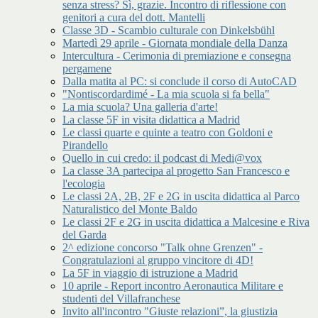
senza stress? Sì, grazie. Incontro di riflessione con
genitori a cura del dott. Mantelli
Classe 3D - Scambio culturale con Dinkelsbühl
Martedì 29 aprile - Giornata mondiale della Danza
Intercultura - Cerimonia di premiazione e consegna
pergamene
Dalla matita al PC: si conclude il corso di AutoCAD
"Nontiscordardimé - La mia scuola si fa bella"
La mia scuola? Una galleria d'arte!
La classe 5F in visita didattica a Madrid
Le classi quarte e quinte a teatro con Goldoni e
Pirandello
Quello in cui credo: il podcast di Medi@vox
La classe 3A partecipa al progetto San Francesco e
l'ecologia
Le classi 2A, 2B, 2F e 2G in uscita didattica al Parco
Naturalistico del Monte Baldo
Le classi 2F e 2G in uscita didattica a Malcesine e Riva
del Garda
2^ edizione concorso "Talk ohne Grenzen" -
Congratulazioni al gruppo vincitore di 4D!
La 5F in viaggio di istruzione a Madrid
10 aprile - Report incontro Aeronautica Militare e
studenti del Villafranchese
Invito all'incontro "Giuste relazioni”, la giustizia