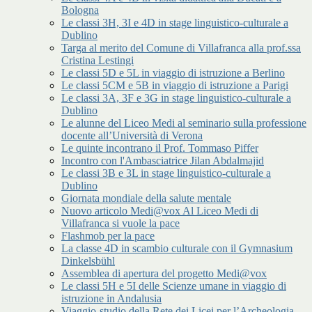
Bologna
Le classi 3H, 3I e 4D in stage linguistico-culturale a
Dublino
Targa al merito del Comune di Villafranca alla prof.ssa
Cristina Lestingi
Le classi 5D e 5L in viaggio di istruzione a Berlino
Le classi 5CM e 5B in viaggio di istruzione a Parigi
Le classi 3A, 3F e 3G in stage linguistico-culturale a
Dublino
Le alunne del Liceo Medi al seminario sulla professione
docente all’Università di Verona
Le quinte incontrano il Prof. Tommaso Piffer
Incontro con l'Ambasciatrice Jilan Abdalmajid
Le classi 3B e 3L in stage linguistico-culturale a
Dublino
Giornata mondiale della salute mentale
Nuovo articolo Medi@vox Al Liceo Medi di
Villafranca si vuole la pace
Flashmob per la pace
La classe 4D in scambio culturale con il Gymnasium
Dinkelsbühl
Assemblea di apertura del progetto Medi@vox
Le classi 5H e 5I delle Scienze umane in viaggio di
istruzione in Andalusia
Viaggio-studio della Rete dei Licei per l’Archeologia