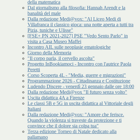
della matematica
Dal giornalismo alla filosofia: Hannah Arendt e la
banalità del male
Dalla redazione Medi@vox: "Al Liceo Medi di
Villafranca il classico gioca: una notte aperta a tutti tra
Pizia, tuniche e Ulisse"
[FSE+ PN 2021-2027] PSE "Vedo Sento Parlo" in
visita a Casa Museo Maffei
Incontro AIL sulle neoplasie ematologiche
Giorno della Memoria
"Il corpo parla, il cervello ascolta"
Progetto InBookiamoci - Incontro con l'autrice Paola
Peretti
Corso Scoperta 4L - "Media, guerre e migrazioni"
Programmazione 2026 - Cittadinanza e Costituzione
Ludendo Discere - venerdì 23 gennaio dalle ore 18:00
Dalla redazione Medi@vox "Il futuro senza volto"
Uscita didattica 4A a Firenze
Le classi 5B e 5G in uscita didattica al Vittoriale degli
Italiani
Dalla redazione Medi@vox: "Amore che ferisce.
Quando la violenza si traveste da protezione e ti
convince che il dolore sia colpa tua"
Terza edizione Torneo di Natale dedicato alla
pallamano