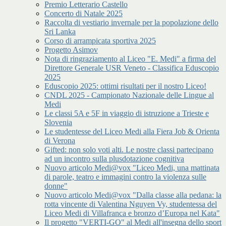
Premio Letterario Castello
Concerto di Natale 2025
Raccolta di vestiario invernale per la popolazione dello
Sri Lanka
Corso di arrampicata sportiva 2025
Progetto Asimov
Nota di ringraziamento al Liceo "E. Medi" a firma del
Direttore Generale USR Veneto - Classifica Eduscopio
2025
Eduscopio 2025: ottimi risultati per il nostro Liceo!
CNDL 2025 - Campionato Nazionale delle Lingue al
Medi
Le classi 5A e 5F in viaggio di istruzione a Trieste e
Slovenia
Le studentesse del Liceo Medi alla Fiera Job & Orienta
di Verona
Gifted: non solo voti alti. Le nostre classi partecipano
ad un incontro sulla plusdotazione cognitiva
Nuovo articolo Medi@vox "Liceo Medi, una mattinata
di parole, teatro e immagini contro la violenza sulle
donne"
Nuovo articolo Medi@vox "Dalla classe alla pedana: la
rotta vincente di Valentina Nguyen Vy, studentessa del
Liceo Medi di Villafranca e bronzo d’Europa nel Kata"
Il progetto "VERTI-GO" al Medi all'insegna dello sport