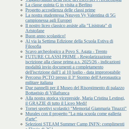
La classe quinta G in visita a Berlino
Progetto accoglienza delle classi prime
La nostra studentessa Nguyen Vy Valentina di 5G
campionessa agli Europei
Il nostro liceo classico assiste alla "Lisistrata" di
Aristofane
Buon anno scolastico!
Al via la Settima Edizione della Scuola Estiva di
Filosofia
Scavo archeologico a Povo S. Agata - Trento
FUTURE CLASSI PRIME - Regolarizzazione
iscrizione alla classe prima a.s. 2025/26 - indicazioni
modalità invio documenti a completamento
dell'iscrizione dall'1 al 10 luglio - data improrogabile
Percorso PCTO presso il 3º Stormo dell'Aeronautica
militare italiana
Due pannelli per il Museo del Risorgimento di palazzo
Bottagisio di Villafranca
Alla nostra storica vicepreside, Maria Cristina Lestingi,
il GRAZIE di tutto il Liceo Medi!
Tornei sportivi scolastici "Memorial Gianmaria Tinazzi"
Murales con il progetto "La mia scuola come galleria
d'arte"
Selezioni STEAM Summer Camp INFN: complimenti