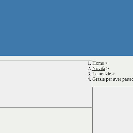
Home
>
Novità
>
Le notizie
>
Grazie per aver partec