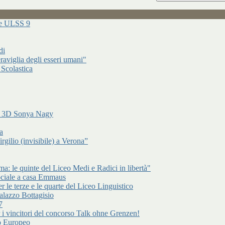
ure ULSS 9
di
raviglia degli esseri umani"
 Scolastica
di 3D Sonya Nagy
a
gilio (invisibile) a Verona”
: le quinte del Liceo Medi e Radici in libertà"
ociale a casa Emmaus
r le terze e le quarte del Liceo Linguistico
alazzo Bottagisio
7
er i vincitori del concorso Talk ohne Grenzen!
to Europeo