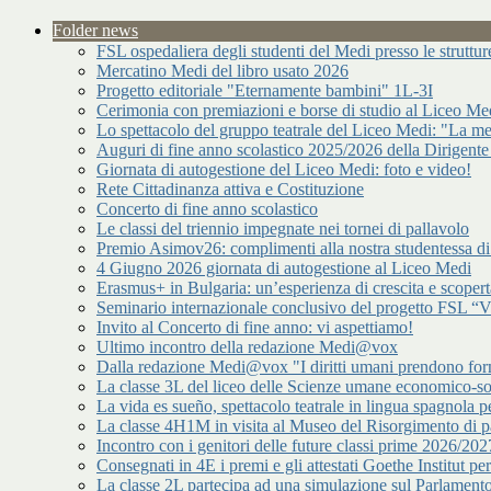
Folder news
FSL ospedaliera degli studenti del Medi presso le strutt
Mercatino Medi del libro usato 2026
Progetto editoriale "Eternamente bambini" 1L-3I
Cerimonia con premiazioni e borse di studio al Liceo Me
Lo spettacolo del gruppo teatrale del Liceo Medi: "La me
Auguri di fine anno scolastico 2025/2026 della Dirigente
Giornata di autogestione del Liceo Medi: foto e video!
Rete Cittadinanza attiva e Costituzione
Concerto di fine anno scolastico
Le classi del triennio impegnate nei tornei di pallavolo
Premio Asimov26: complimenti alla nostra studentessa 
4 Giugno 2026 giornata di autogestione al Liceo Medi
Erasmus+ in Bulgaria: un’esperienza di crescita e scopert
Seminario internazionale conclusivo del progetto FSL “Vir
Invito al Concerto di fine anno: vi aspettiamo!
Ultimo incontro della redazione Medi@vox
Dalla redazione Medi@vox "I diritti umani prendono forma
La classe 3L del liceo delle Scienze umane economico-s
La vida es sueño, spettacolo teatrale in lingua spagnola pe
La classe 4H1M in visita al Museo del Risorgimento di p
Incontro con i genitori delle future classi prime 2026/202
Consegnati in 4E i premi e gli attestati Goethe Institut p
La classe 2L partecipa ad una simulazione sul Parlamen