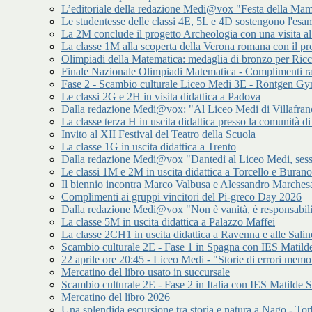
L’editoriale della redazione Medi@vox "Festa della Mamm
Le studentesse delle classi 4E, 5L e 4D sostengono l'esam
La 2M conclude il progetto Archeologia con una visita a
La classe 1M alla scoperta della Verona romana con il p
Olimpiadi della Matematica: medaglia di bronzo per Ric
Finale Nazionale Olimpiadi Matematica - Complimenti ra
Fase 2 - Scambio culturale Liceo Medi 3E - Röntgen 
Le classi 2G e 2H in visita didattica a Padova
Dalla redazione Medi@vox: "Al Liceo Medi di Villafran
La classe terza H in uscita didattica presso la comunità
Invito al XII Festival del Teatro della Scuola
La classe 1G in uscita didattica a Trento
Dalla redazione Medi@vox "Dantedì al Liceo Medi, sess
Le classi 1M e 2M in uscita didattica a Torcello e Burano
Il biennio incontra Marco Valbusa e Alessandro Marches
Complimenti ai gruppi vincitori del Pi-greco Day 2026
Dalla redazione Medi@vox "Non è vanità, è responsabilit
La classe 5M in uscita didattica a Palazzo Maffei
La classe 2CH1 in uscita didattica a Ravenna e alle Salin
Scambio culturale 2E - Fase 1 in Spagna con IES Matilde
22 aprile ore 20:45 - Liceo Medi - "Storie di errori memor
Mercatino del libro usato in succursale
Scambio culturale 2E - Fase 2 in Italia con IES Matilde S
Mercatino del libro 2026
Una splendida escursione tra storia e natura a Nago - Tor