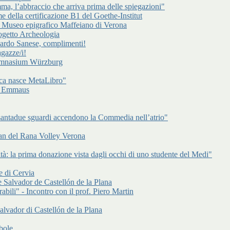
a, l’abbraccio che arriva prima delle spiegazioni"
e della certificazione B1 del Goethe-Institut
l Museo epigrafico Maffeiano di Verona
rogetto Archeologia
cardo Sanese, complimenti!
gazze/i!
Gymnasium Würzburg
ca nasce MetaLibro"
 di Emmaus
antadue sguardi accendono la Commedia nell’atrio"
an del Rana Volley Verona
à: la prima donazione vista dagli occhi di uno studente del Medi"
e di Cervia
 Salvador de Castellón de la Plana
abili" - Incontro con il prof. Piero Martin
alvador di Castellón de la Plana
bole