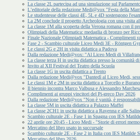
La classe 2L partecipa ad una simulazione sul Parlamen
L’editoriale della redazione Medi@vox "Festa della Mamm
Le studentesse delle classi 4E, 5L e 4D sostengono l'esam
La 2M conclude il progetto Archeologia con una visita a
La classe 1M alla scoperta della Verona romana con il p
Olimpiadi della Matematica: medaglia di bronzo per Ric
Finale Nazionale Olimpiadi Matematica - Complimenti ra
Fase 2 - Scambio culturale Liceo Medi 3E - Röntgen 
Le classi 2G e 2H in visita didattica a Padova
Dalla redazione Medi@vox: "Al Liceo Medi di Villafran
La classe terza H in uscita didattica presso la comunità
Invito al XII Festival del Teatro della Scuola
La classe 1G in uscita didattica a Trento
Dalla redazione Medi@vox "Dantedì al Liceo Medi, sess
Le classi 1M e 2M in uscita didattica a Torcello e Burano
Il biennio incontra Marco Valbusa e Alessandro Marches
Complimenti ai gruppi vincitori del Pi-greco Day 2026
Dalla redazione Medi@vox "Non è vanità, è responsabilit
La classe 5M in uscita didattica a Palazzo Maffei
La classe 2CH1 in uscita didattica a Ravenna e alle Salin
Scambio culturale 2E - Fase 1 in Spagna con IES Matilde
22 aprile ore 20:45 - Liceo Medi - "Storie di errori memor
Mercatino del libro usato in succursale
Scambio culturale 2E - Fase 2 in Italia con IES Matilde S
Mercatino del libro 2026