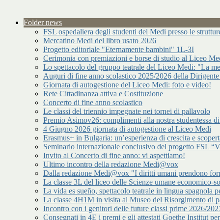
Folder news
FSL ospedaliera degli studenti del Medi presso le strutt
Mercatino Medi del libro usato 2026
Progetto editoriale "Eternamente bambini" 1L-3I
Cerimonia con premiazioni e borse di studio al Liceo Me
Lo spettacolo del gruppo teatrale del Liceo Medi: "La me
Auguri di fine anno scolastico 2025/2026 della Dirigente
Giornata di autogestione del Liceo Medi: foto e video!
Rete Cittadinanza attiva e Costituzione
Concerto di fine anno scolastico
Le classi del triennio impegnate nei tornei di pallavolo
Premio Asimov26: complimenti alla nostra studentessa 
4 Giugno 2026 giornata di autogestione al Liceo Medi
Erasmus+ in Bulgaria: un’esperienza di crescita e scopert
Seminario internazionale conclusivo del progetto FSL “Vir
Invito al Concerto di fine anno: vi aspettiamo!
Ultimo incontro della redazione Medi@vox
Dalla redazione Medi@vox "I diritti umani prendono forma
La classe 3L del liceo delle Scienze umane economico-s
La vida es sueño, spettacolo teatrale in lingua spagnola pe
La classe 4H1M in visita al Museo del Risorgimento di p
Incontro con i genitori delle future classi prime 2026/202
Consegnati in 4E i premi e gli attestati Goethe Institut p