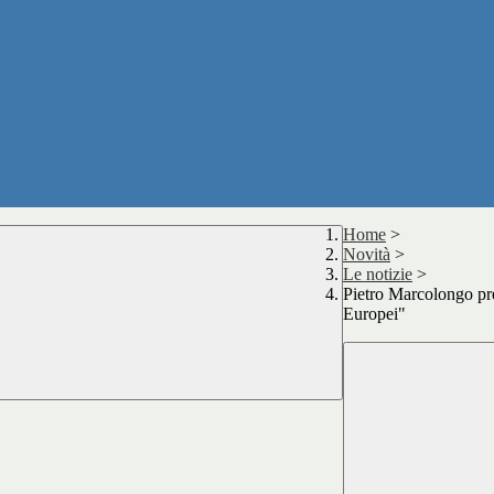
Home
>
Novità
>
Le notizie
>
Pietro Marcolongo pre
Europei"