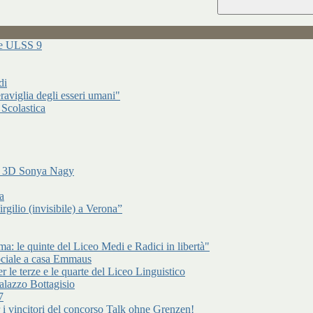
ure ULSS 9
di
raviglia degli esseri umani"
 Scolastica
di 3D Sonya Nagy
a
gilio (invisibile) a Verona”
: le quinte del Liceo Medi e Radici in libertà"
ociale a casa Emmaus
r le terze e le quarte del Liceo Linguistico
alazzo Bottagisio
7
er i vincitori del concorso Talk ohne Grenzen!