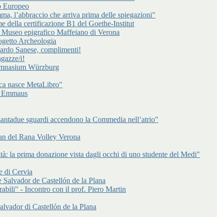
to Europeo
a, l’abbraccio che arriva prima delle spiegazioni"
e della certificazione B1 del Goethe-Institut
l Museo epigrafico Maffeiano di Verona
rogetto Archeologia
cardo Sanese, complimenti!
gazze/i!
Gymnasium Würzburg
ca nasce MetaLibro"
 di Emmaus
antadue sguardi accendono la Commedia nell’atrio"
an del Rana Volley Verona
à: la prima donazione vista dagli occhi di uno studente del Medi"
e di Cervia
 Salvador de Castellón de la Plana
abili" - Incontro con il prof. Piero Martin
alvador di Castellón de la Plana