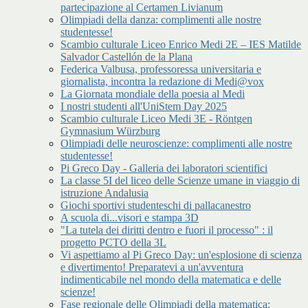
partecipazione al Certamen Livianum
Olimpiadi della danza: complimenti alle nostre
studentesse!
Scambio culturale Liceo Enrico Medi 2E – IES Matilde
Salvador Castellón de la Plana
Federica Valbusa, professoressa universitaria e
giornalista, incontra la redazione di Medi@vox
La Giornata mondiale della poesia al Medi
I nostri studenti all'UniStem Day 2025
Scambio culturale Liceo Medi 3E - Röntgen
Gymnasium Würzburg
Olimpiadi delle neuroscienze: complimenti alle nostre
studentesse!
Pi Greco Day - Galleria dei laboratori scientifici
La classe 5I del liceo delle Scienze umane in viaggio di
istruzione Andalusia
Giochi sportivi studenteschi di pallacanestro
A scuola di...visori e stampa 3D
"La tutela dei diritti dentro e fuori il processo" : il
progetto PCTO della 3L
Vi aspettiamo al Pi Greco Day: un'esplosione di scienza
e divertimento! Preparatevi a un'avventura
indimenticabile nel mondo della matematica e delle
scienze!
Fase regionale delle Olimpiadi della matematica: