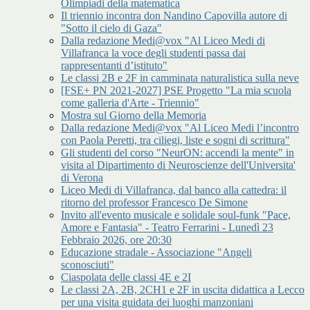
Olimpiadi della matematica
Il triennio incontra don Nandino Capovilla autore di
"Sotto il cielo di Gaza"
Dalla redazione Medi@vox "Al Liceo Medi di
Villafranca la voce degli studenti passa dai
rappresentanti d’istituto"
Le classi 2B e 2F in camminata naturalistica sulla neve
[FSE+ PN 2021-2027] PSE Progetto "La mia scuola
come galleria d'Arte - Triennio"
Mostra sul Giorno della Memoria
Dalla redazione Medi@vox "Al Liceo Medi l’incontro
con Paola Peretti, tra ciliegi, liste e sogni di scrittura"
Gli studenti del corso "NeurON: accendi la mente" in
visita al Dipartimento di Neuroscienze dell'Universita'
di Verona
Liceo Medi di Villafranca, dal banco alla cattedra: il
ritorno del professor Francesco De Simone
Invito all'evento musicale e solidale soul-funk "Pace,
Amore e Fantasia" - Teatro Ferrarini - Lunedì 23
Febbraio 2026, ore 20:30
Educazione stradale - Associazione "Angeli
sconosciuti"
Ciaspolata delle classi 4E e 2I
Le classi 2A, 2B, 2CH1 e 2F in uscita didattica a Lecco
per una visita guidata dei luoghi manzoniani