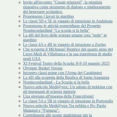
Invito all'incontro "Giuste relazioni”, la giustizia
riparativa come strumento di dialogo e miglioramento
del benessere scolastico.
Proseguono i lavori in giardino
Le classi 5D e 5E in viaggio di istruzione in Andalusia
Proseguono le attività pomeridiane del Progetto
Nontiscordardimé "La scuola si fa bella"
La 4H del liceo delle scienze umane crea "isole" in
giardino
Le classi 4A e 4B in viaggio di istruzione a Zurigo
Che scoperta il Michigan! Beatrice del quarto anno del
Liceo Medi di Villafranca e la sua esperienza di studio
negli USA
XI Festival Teatro della Scuola: 8-9-10 maggio 2025
Olympic Basket Verona
Incontro classi prime con l'Arma dei Carabinieri
La 4D alla scoperta della Basilica di Santa Anastasia
Nontiscordardimé - La Scuola si fa bella
Nuovo articolo Medi@vox: Un sabato di trekking con
gli insegnanti di scienze motorie
Una giornata all'insegna della Francofonia!
Le classi 5A e 5B in viaggio di istruzione in Portogallo
Nuovo articolo Medi@vox Tra nebbia e Po: Paolo
Malaguti e “Fumana”.
Complimenti alle nostre studentesse per la