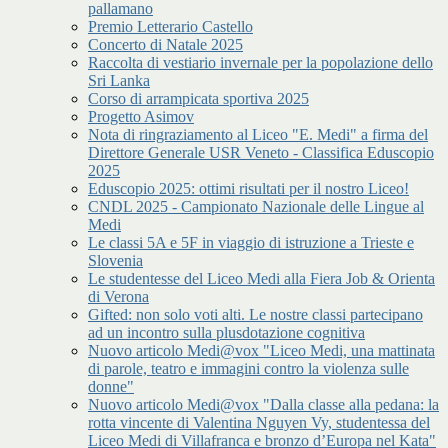
pallamano
Premio Letterario Castello
Concerto di Natale 2025
Raccolta di vestiario invernale per la popolazione dello
Sri Lanka
Corso di arrampicata sportiva 2025
Progetto Asimov
Nota di ringraziamento al Liceo "E. Medi" a firma del
Direttore Generale USR Veneto - Classifica Eduscopio
2025
Eduscopio 2025: ottimi risultati per il nostro Liceo!
CNDL 2025 - Campionato Nazionale delle Lingue al
Medi
Le classi 5A e 5F in viaggio di istruzione a Trieste e
Slovenia
Le studentesse del Liceo Medi alla Fiera Job & Orienta
di Verona
Gifted: non solo voti alti. Le nostre classi partecipano
ad un incontro sulla plusdotazione cognitiva
Nuovo articolo Medi@vox "Liceo Medi, una mattinata
di parole, teatro e immagini contro la violenza sulle
donne"
Nuovo articolo Medi@vox "Dalla classe alla pedana: la
rotta vincente di Valentina Nguyen Vy, studentessa del
Liceo Medi di Villafranca e bronzo d’Europa nel Kata"