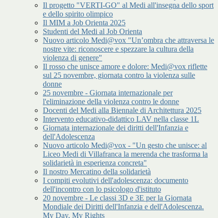
Il progetto "VERTI-GO" al Medi all'insegna dello sport
e dello spirito olimpico
Il MIM a Job Orienta 2025
Studenti del Medi al Job Orienta
Nuovo articolo Medi@vox "Un’ombra che attraversa le
nostre vite: riconoscere e spezzare la cultura della
violenza di genere"
Il rosso che unisce amore e dolore: Medi@vox riflette
sul 25 novembre, giornata contro la violenza sulle
donne
25 novembre - Giornata internazionale per
l'eliminazione della violenza contro le donne
Docenti del Medi alla Biennale di Architettura 2025
Intervento educativo-didattico LAV nella classe 1L
Giornata internazionale dei diritti dell'Infanzia e
dell'Adolescenza
Nuovo articolo Medi@vox - "Un gesto che unisce: al
Liceo Medi di Villafranca la merenda che trasforma la
solidarietà in esperienza concreta"
Il nostro Mercatino della solidarietà
I compiti evolutivi dell'adolescenza: documento
dell'incontro con lo psicologo d'istituto
20 novembre - Le classi 3D e 3E per la Giornata
Mondiale dei Diritti dell'Infanzia e dell'Adolescenza.
My Day, My Rights