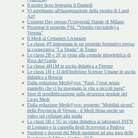
Il nostro liceo festeggia il Dantedì
Vi aspettiamo all'inaugurazione della mostra di Land
Art!
Unistem Day presso l'Università Statale di Milano
Prosegue il progetto FSL “Virgilio (invisibile) a
Verona”
Il Medi al Certamen Livianum
La classe 4ªI impegnata in un progetto formativo presso
la cooperativa "La Strada" di Teano
Le classi 2B e 2F in visita alla centrale idroelettrica di
Riva del Garda
La classe 4H1M in uscita didattica a Firenze
Le classi 1H e 1I dell'Indirizzo Scienze Umane in uscita
didattica a Brescia
Dalla redazione Medi@vox "Papà, l’eroe senza
mantello che ci ha insegnato la vita a piccoli passi"
Spot di sensibilizzazione sulla sicurezza stradale del
Liceo Medi
Dalla redazione Medi@vox: progetto "Mobilità sicura"
della Provincia di Verona - il Medi firma anche un
video sul cellulare alla guida
Le classi 5B e 5G in visita didattica ai laboratori INFN
di Legnaro e la cappella degli Scrovegni a Padova
Studenti e docenti del Medi spettatori ad una gara delle