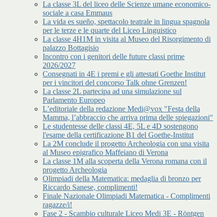
La classe 3L del liceo delle Scienze umane economico-
sociale a casa Emmaus
La vida es sueño, spettacolo teatrale in lingua spagnola
per le terze e le quarte del Liceo Linguistico
La classe 4H1M in visita al Museo del Risorgimento di
palazzo Bottagisio
Incontro con i genitori delle future classi prime
2026/2027
Consegnati in 4E i premi e gli attestati Goethe Institut
per i vincitori del concorso Talk ohne Grenzen!
La classe 2L partecipa ad una simulazione sul
Parlamento Europeo
L’editoriale della redazione Medi@vox "Festa della
Mamma, l’abbraccio che arriva prima delle spiegazioni"
Le studentesse delle classi 4E, 5L e 4D sostengono
l'esame della certificazione B1 del Goethe-Institut
La 2M conclude il progetto Archeologia con una visita
al Museo epigrafico Maffeiano di Verona
La classe 1M alla scoperta della Verona romana con il
progetto Archeologia
Olimpiadi della Matematica: medaglia di bronzo per
Riccardo Sanese, complimenti!
Finale Nazionale Olimpiadi Matematica - Complimenti
ragazze/i!
Fase 2 - Scambio culturale Liceo Medi 3E - Röntgen