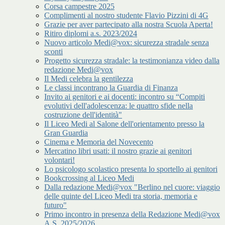
Corsa campestre 2025
Complimenti al nostro studente Flavio Pizzini di 4G
Grazie per aver partecipato alla nostra Scuola Aperta!
Ritiro diplomi a.s. 2023/2024
Nuovo articolo Medi@vox: sicurezza stradale senza
sconti
Progetto sicurezza stradale: la testimonianza video dalla
redazione Medi@vox
Il Medi celebra la gentilezza
Le classi incontrano la Guardia di Finanza
Invito ai genitori e ai docenti: incontro su “Compiti
evolutivi dell'adolescenza: le quattro sfide nella
costruzione dell'identità"
Il Liceo Medi al Salone dell'orientamento presso la
Gran Guardia
Cinema e Memoria del Novecento
Mercatino libri usati: il nostro grazie ai genitori
volontari!
Lo psicologo scolastico presenta lo sportello ai genitori
Bookcrossing al Liceo Medi
Dalla redazione Medi@vox "Berlino nel cuore: viaggio
delle quinte del Liceo Medi tra storia, memoria e
futuro"
Primo incontro in presenza della Redazione Medi@vox
A.S. 2025/2026