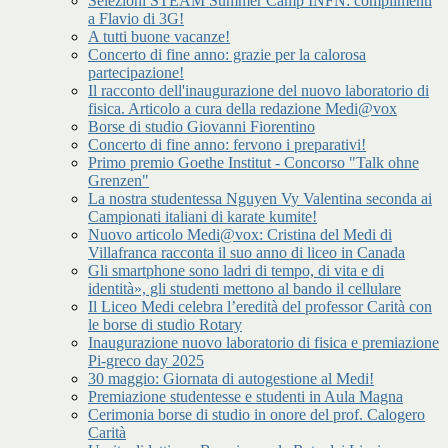
Selezioni STEAM Summer Camp INFN: complimenti
a Flavio di 3G!
A tutti buone vacanze!
Concerto di fine anno: grazie per la calorosa
partecipazione!
Il racconto dell'inaugurazione del nuovo laboratorio di
fisica. Articolo a cura della redazione Medi@vox
Borse di studio Giovanni Fiorentino
Concerto di fine anno: fervono i preparativi!
Primo premio Goethe Institut - Concorso "Talk ohne
Grenzen"
La nostra studentessa Nguyen Vy Valentina seconda ai
Campionati italiani di karate kumite!
Nuovo articolo Medi@vox: Cristina del Medi di
Villafranca racconta il suo anno di liceo in Canada
Gli smartphone sono ladri di tempo, di vita e di
identità», gli studenti mettono al bando il cellulare
Il Liceo Medi celebra l’eredità del professor Carità con
le borse di studio Rotary
Inaugurazione nuovo laboratorio di fisica e premiazione
Pi-greco day 2025
30 maggio: Giornata di autogestione al Medi!
Premiazione studentesse e studenti in Aula Magna
Cerimonia borse di studio in onore del prof. Calogero
Carità