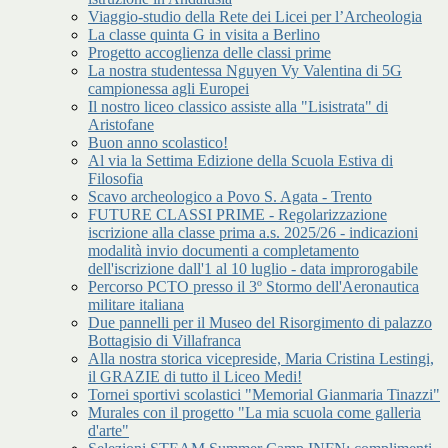
Viaggio-studio della Rete dei Licei per l’Archeologia
La classe quinta G in visita a Berlino
Progetto accoglienza delle classi prime
La nostra studentessa Nguyen Vy Valentina di 5G
campionessa agli Europei
Il nostro liceo classico assiste alla "Lisistrata" di
Aristofane
Buon anno scolastico!
Al via la Settima Edizione della Scuola Estiva di
Filosofia
Scavo archeologico a Povo S. Agata - Trento
FUTURE CLASSI PRIME - Regolarizzazione
iscrizione alla classe prima a.s. 2025/26 - indicazioni
modalità invio documenti a completamento
dell'iscrizione dall'1 al 10 luglio - data improrogabile
Percorso PCTO presso il 3º Stormo dell'Aeronautica
militare italiana
Due pannelli per il Museo del Risorgimento di palazzo
Bottagisio di Villafranca
Alla nostra storica vicepreside, Maria Cristina Lestingi,
il GRAZIE di tutto il Liceo Medi!
Tornei sportivi scolastici "Memorial Gianmaria Tinazzi"
Murales con il progetto "La mia scuola come galleria
d'arte"