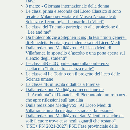
Day!
8 marzo - Giornata internazionale della donna
Le classi prima e seconda del Liceo Classico si sono
recate a Milano per visitare il Museo Nazionale di
Scienza e Tecnologia "Leonardo da Vinci"
Le classi del Triennio partecipano alla proiezione di
"Lee and me"
Da biotecnologie a Stephen King: la tesi “fuori genere”
di Benedetta Ferrian, ex studentessa del Liceo Medi
Dalla redazione Medi@vox "Al Liceo Medi di
Villafranca lo sportello d’ascolto è una porta aperta sul
silenzio degli studenti"
Le classi 4B e 4G partecipano alla conferenza
spettacolo "Intrecci tra scienza e arte"
La classe 4H a Torino con il progetto del liceo delle
Scienze umane
La classe 4E in uscita didattica a Firenze
Dalla redazione Medi@vox: recensione de
“L’Arminuta” di Donatella di Pietrantonio, un romanzo
che apre riflessioni sull’attualità
Dalla redazione Medi@vox "Al Liceo Medi di
Villafranca in aula magna la strada si fa lezione"
Dalla redazione Medi@vox "San Valentino, anche da
soli: il cuore trova casa negli sguardi che restano"
[FSE+ PN 2021-2027] PSE Fase provinciale delle