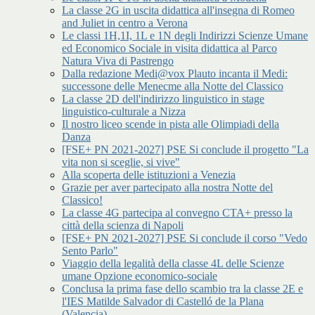
La classe 2G in uscita didattica all'insegna di Romeo
and Juliet in centro a Verona
Le classi 1H,1I, 1L e 1N degli Indirizzi Scienze Umane
ed Economico Sociale in visita didattica al Parco
Natura Viva di Pastrengo
Dalla redazione Medi@vox Plauto incanta il Medi:
successone delle Menecme alla Notte del Classico
La classe 2D dell'indirizzo linguistico in stage
linguistico-culturale a Nizza
Il nostro liceo scende in pista alle Olimpiadi della
Danza
[FSE+ PN 2021-2027] PSE Si conclude il progetto "La
vita non si sceglie, si vive"
Alla scoperta delle istituzioni a Venezia
Grazie per aver partecipato alla nostra Notte del
Classico!
La classe 4G partecipa al convegno CTA+ presso la
città della scienza di Napoli
[FSE+ PN 2021-2027] PSE Si conclude il corso "Vedo
Sento Parlo"
Viaggio della legalità della classe 4L delle Scienze
umane Opzione economico-sociale
Conclusa la prima fase dello scambio tra la classe 2E e
l'IES Matilde Salvador di Castelló de la Plana
(Valencia)