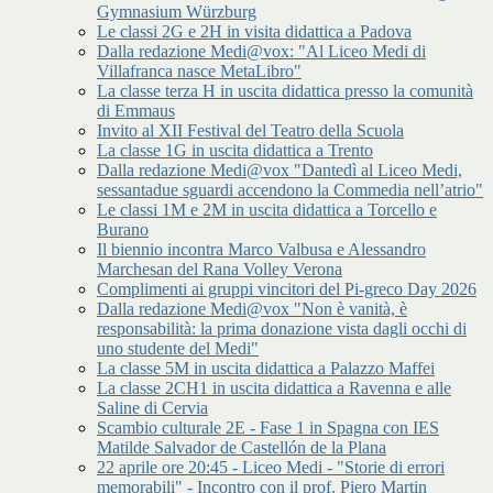
Gymnasium Würzburg
Le classi 2G e 2H in visita didattica a Padova
Dalla redazione Medi@vox: "Al Liceo Medi di
Villafranca nasce MetaLibro"
La classe terza H in uscita didattica presso la comunità
di Emmaus
Invito al XII Festival del Teatro della Scuola
La classe 1G in uscita didattica a Trento
Dalla redazione Medi@vox "Dantedì al Liceo Medi,
sessantadue sguardi accendono la Commedia nell’atrio"
Le classi 1M e 2M in uscita didattica a Torcello e
Burano
Il biennio incontra Marco Valbusa e Alessandro
Marchesan del Rana Volley Verona
Complimenti ai gruppi vincitori del Pi-greco Day 2026
Dalla redazione Medi@vox "Non è vanità, è
responsabilità: la prima donazione vista dagli occhi di
uno studente del Medi"
La classe 5M in uscita didattica a Palazzo Maffei
La classe 2CH1 in uscita didattica a Ravenna e alle
Saline di Cervia
Scambio culturale 2E - Fase 1 in Spagna con IES
Matilde Salvador de Castellón de la Plana
22 aprile ore 20:45 - Liceo Medi - "Storie di errori
memorabili" - Incontro con il prof. Piero Martin