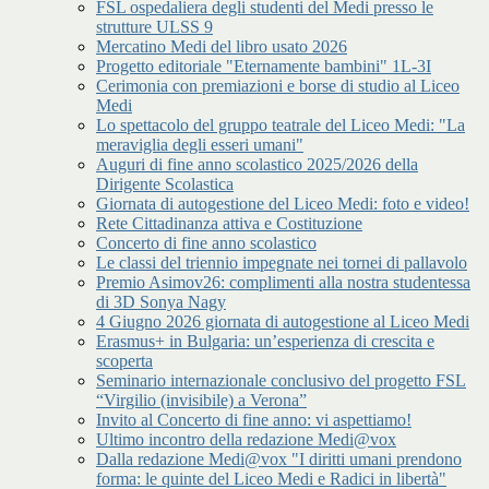
FSL ospedaliera degli studenti del Medi presso le
strutture ULSS 9
Mercatino Medi del libro usato 2026
Progetto editoriale "Eternamente bambini" 1L-3I
Cerimonia con premiazioni e borse di studio al Liceo
Medi
Lo spettacolo del gruppo teatrale del Liceo Medi: "La
meraviglia degli esseri umani"
Auguri di fine anno scolastico 2025/2026 della
Dirigente Scolastica
Giornata di autogestione del Liceo Medi: foto e video!
Rete Cittadinanza attiva e Costituzione
Concerto di fine anno scolastico
Le classi del triennio impegnate nei tornei di pallavolo
Premio Asimov26: complimenti alla nostra studentessa
di 3D Sonya Nagy
4 Giugno 2026 giornata di autogestione al Liceo Medi
Erasmus+ in Bulgaria: un’esperienza di crescita e
scoperta
Seminario internazionale conclusivo del progetto FSL
“Virgilio (invisibile) a Verona”
Invito al Concerto di fine anno: vi aspettiamo!
Ultimo incontro della redazione Medi@vox
Dalla redazione Medi@vox "I diritti umani prendono
forma: le quinte del Liceo Medi e Radici in libertà"