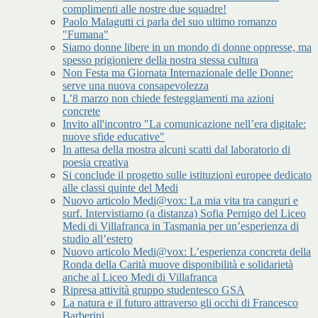
complimenti alle nostre due squadre!
Paolo Malagutti ci parla del suo ultimo romanzo
"Fumana"
Siamo donne libere in un mondo di donne oppresse, ma
spesso prigioniere della nostra stessa cultura
Non Festa ma Giornata Internazionale delle Donne:
serve una nuova consapevolezza
L’8 marzo non chiede festeggiamenti ma azioni
concrete
Invito all'incontro "La comunicazione nell’era digitale:
nuove sfide educative"
In attesa della mostra alcuni scatti dal laboratorio di
poesia creativa
Si conclude il progetto sulle istituzioni europee dedicato
alle classi quinte del Medi
Nuovo articolo Medi@vox: La mia vita tra canguri e
surf. Intervistiamo (a distanza) Sofia Pernigo del Liceo
Medi di Villafranca in Tasmania per un’esperienza di
studio all’estero
Nuovo articolo Medi@vox: L’esperienza concreta della
Ronda della Carità muove disponibilità e solidarietà
anche al Liceo Medi di Villafranca
Ripresa attività gruppo studentesco GSA
La natura e il futuro attraverso gli occhi di Francesco
Barberini