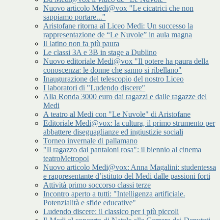
Nuovo articolo Medi@vox "Le cicatrici che non
sappiamo portare..."
Aristofane ritorna al Liceo Medi: Un successo la
rappresentazione de “Le Nuvole” in aula magna
Il latino non fa più paura
Le classi 3A e 3B in stage a Dublino
Nuovo editoriale Medi@vox "Il potere ha paura della
conoscenza: le donne che sanno si ribellano"
Inaugurazione del telescopio del nostro Liceo
I laboratori di "Ludendo discere"
Alla Ronda 3000 euro dai ragazzi e dalle ragazze del
Medi
A teatro al Medi con "Le Nuvole" di Aristofane
Editoriale Medi@vox: la cultura, il primo strumento per
abbattere diseguaglianze ed ingiustizie sociali
Torneo invernale di pallamano
"Il ragazzo dai pantaloni rosa": il biennio al cinema
teatroMetropol
Nuovo articolo Medi@vox: Anna Magalini: studentessa
e rappresentante d’istituto del Medi dalle passioni forti
Attività primo soccorso classi terze
Incontro aperto a tutti: "Intelligenza artificiale.
Potenzialità e sfide educative"
Ludendo discere: il classico per i più piccoli