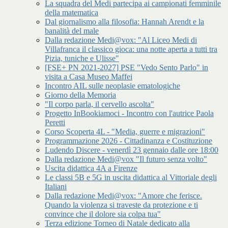
La squadra del Medi partecipa ai campionati femminile
della matematica
Dal giornalismo alla filosofia: Hannah Arendt e la
banalità del male
Dalla redazione Medi@vox: "Al Liceo Medi di
Villafranca il classico gioca: una notte aperta a tutti tra
Pizia, tuniche e Ulisse"
[FSE+ PN 2021-2027] PSE "Vedo Sento Parlo" in
visita a Casa Museo Maffei
Incontro AIL sulle neoplasie ematologiche
Giorno della Memoria
"Il corpo parla, il cervello ascolta"
Progetto InBookiamoci - Incontro con l'autrice Paola
Peretti
Corso Scoperta 4L - "Media, guerre e migrazioni"
Programmazione 2026 - Cittadinanza e Costituzione
Ludendo Discere - venerdì 23 gennaio dalle ore 18:00
Dalla redazione Medi@vox "Il futuro senza volto"
Uscita didattica 4A a Firenze
Le classi 5B e 5G in uscita didattica al Vittoriale degli
Italiani
Dalla redazione Medi@vox: "Amore che ferisce.
Quando la violenza si traveste da protezione e ti
convince che il dolore sia colpa tua"
Terza edizione Torneo di Natale dedicato alla