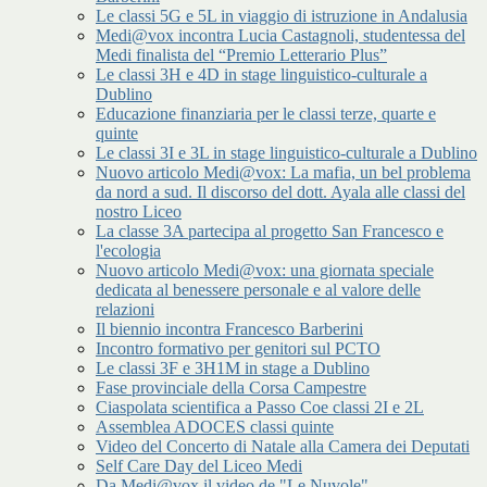
Le classi 5G e 5L in viaggio di istruzione in Andalusia
Medi@vox incontra Lucia Castagnoli, studentessa del
Medi finalista del “Premio Letterario Plus”
Le classi 3H e 4D in stage linguistico-culturale a
Dublino
Educazione finanziaria per le classi terze, quarte e
quinte
Le classi 3I e 3L in stage linguistico-culturale a Dublino
Nuovo articolo Medi@vox: La mafia, un bel problema
da nord a sud. Il discorso del dott. Ayala alle classi del
nostro Liceo
La classe 3A partecipa al progetto San Francesco e
l'ecologia
Nuovo articolo Medi@vox: una giornata speciale
dedicata al benessere personale e al valore delle
relazioni
Il biennio incontra Francesco Barberini
Incontro formativo per genitori sul PCTO
Le classi 3F e 3H1M in stage a Dublino
Fase provinciale della Corsa Campestre
Ciaspolata scientifica a Passo Coe classi 2I e 2L
Assemblea ADOCES classi quinte
Video del Concerto di Natale alla Camera dei Deputati
Self Care Day del Liceo Medi
Da Medi@vox il video de "Le Nuvole"