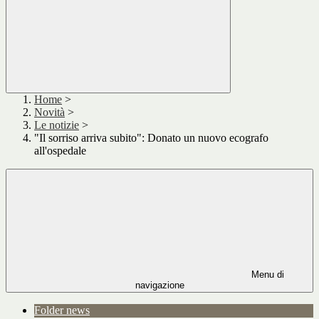
Home
>
Novità
>
Le notizie
>
"Il sorriso arriva subito": Donato un nuovo ecografo
all'ospedale
Menu di
navigazione
Folder news