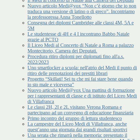
Il Medi al concerto di Natale alla Camera dei Deputati
Nuovo articolo Medi@vox “Non c’è giorno che io non
traduca una versione di latino o di greco”. Incontriamo
la professoressa Anna Tonellotto
Consegna dei diplomi Cambridge alle classi 4M, 5A e
5M
Le studentesse di 4H e 4 I incontrano Babbo Natale
grazie al PCTO
Il Liceo Medi al Concerto di Natale a Roma a palazzo
Montecitorio, Camera dei Deputati.
Procedura ritiro diplomi per diplomati fino all'a.s.
2022/2023
Uno smartlocker a scuola: nell'atrio del Medi il punto di
ritiro delle prenotazioni dei prestiti librari
Progetto “Skillati! Sei tu che mi fai stare bene quando
io sto male e viceversa”
Nuovo articolo Medi@vox Una mattina di formazione
per i rappresentanti di classe e di istituto del Liceo Medi
di Villafranca
Le classi 2H, 2I e 2L visitano Verona Romana e
partecipano ad un convegno di educazione finanziaria
Primo incontro del gruppo di lettura studentesco
La campestre del Liceo Medi di Villafranca, anche
quest’anno una giornata dai grandi risultati sportivi
Una serata che rimarrà nella memoria: presentato il