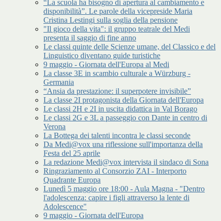
“La scuola ha bisogno di apertura al cambiamento e
disponibilità”. Le parole della vicepreside Maria
Cristina Lestingi sulla soglia della pensione
"Il gioco della vita": il gruppo teatrale del Medi
presenta il saggio di fine anno
Le classi quinte delle Scienze umane, del Classico e del
Linguistico diventano guide turistiche
9 maggio - Giornata dell'Europa al Medi
La classe 3E in scambio culturale a Würzburg -
Germania
“Ansia da prestazione: il superpotere invisibile”
La classe 2I protagonista della Giornata dell'Europa
Le classi 2H e 2I in uscita didattica in Val Borago
Le classi 2G e 3L a passeggio con Dante in centro di
Verona
La Bottega dei talenti incontra le classi seconde
Da Medi@vox una riflessione sull'importanza della
Festa del 25 aprile
La redazione Medi@vox intervista il sindaco di Sona
Ringraziamento al Consorzio ZAI - Interporto
Quadrante Europa
Lunedì 5 maggio ore 18:00 - Aula Magna - "Dentro
l'adolescenza: capire i figli attraverso la lente di
Adolescence"
9 maggio - Giornata dell'Europa