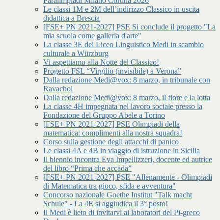
Paralimpiadi Milano Cortina 2026
Le classi 1M e 2M dell’indirizzo Classico in uscita
didattica a Brescia
[FSE+ PN 2021-2027] PSE Si conclude il progetto "La
mia scuola come galleria d'arte"
La classe 3E del Liceo Linguistico Medi in scambio
culturale a Würzburg
Vi aspettiamo alla Notte del Classico!
Progetto FSL “Virgilio (invisibile) a Verona”
Dalla redazione Medi@vox: 8 marzo, in tribunale con
Ravachol
Dalla redazione Medi@vox: 8 marzo, il fiore e la lotta
La classe 4H impegnata nel lavoro sociale presso la
Fondazione del Gruppo Abele a Torino
[FSE+ PN 2021-2027] PSE Olimpiadi della
matematica: complimenti alla nostra squadra!
Corso sulla gestione degli attacchi di panico
Le classi 4A e 4B in viaggio di istruzione in Sicilia
Il biennio incontra Eva Impellizzeri, docente ed autrice
del libro “Prima che accada”
[FSE+ PN 2021-2027] PSE "Allenamente - Olimpiadi
di Matematica tra gioco, sfida e avventura"
Concorso nazionale Goethe Institut "Talk macht
Schule" - La 4E si aggiudica il 3° posto!
Il Medi è lieto di invitarvi ai laboratori del Pi-greco