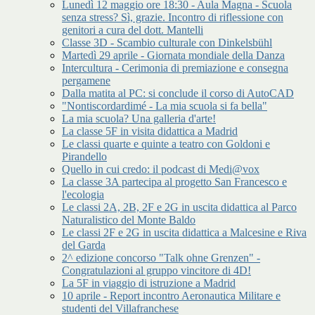
Lunedì 12 maggio ore 18:30 - Aula Magna - Scuola
senza stress? Sì, grazie. Incontro di riflessione con
genitori a cura del dott. Mantelli
Classe 3D - Scambio culturale con Dinkelsbühl
Martedì 29 aprile - Giornata mondiale della Danza
Intercultura - Cerimonia di premiazione e consegna
pergamene
Dalla matita al PC: si conclude il corso di AutoCAD
"Nontiscordardimé - La mia scuola si fa bella"
La mia scuola? Una galleria d'arte!
La classe 5F in visita didattica a Madrid
Le classi quarte e quinte a teatro con Goldoni e
Pirandello
Quello in cui credo: il podcast di Medi@vox
La classe 3A partecipa al progetto San Francesco e
l'ecologia
Le classi 2A, 2B, 2F e 2G in uscita didattica al Parco
Naturalistico del Monte Baldo
Le classi 2F e 2G in uscita didattica a Malcesine e Riva
del Garda
2^ edizione concorso "Talk ohne Grenzen" -
Congratulazioni al gruppo vincitore di 4D!
La 5F in viaggio di istruzione a Madrid
10 aprile - Report incontro Aeronautica Militare e
studenti del Villafranchese