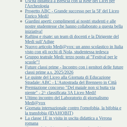
Uscita didattica a Brescia con la Rete dei Licei per
l'Archeologia
Progetto ABC - Grande successo per la 5F del Liceo
Enrico Medi!
Giardini aperti: complimenti ai nostri studenti e alle
nostre studentesse che hanno collaborato a questa bella
iniziativa!
Rafting e risate: un team di docenti e la Dirigente del
Medi sull’Adige
Nuovo articolo Medi@vox: un anno scolastico in Italia
visto con gli occhi di Nola, studentessa tedesca
Gruppo teatrale Medi: terzo posto al "Festival per le
scuole"!
Future classi prime - Incontro con i genitori delle future
classi prime a.s. 2025/2026
Le quinte del Liceo alla Giornata di Educazione
Stradale: ABC - L'Autostrada del Brennero in Città
Premiazione concorso "Del maiale non si butta via
niente" - 2^ classificata 3A Liceo Medi!
Ultimo incontro del Laboratorio di giornalismo
Medi@vox
Giornata internazionale contro l'omofobia, la bifobia e
la transfobia (IDAHOBIT)
La classe 1E in visita in uscita didattica a Verona
romana