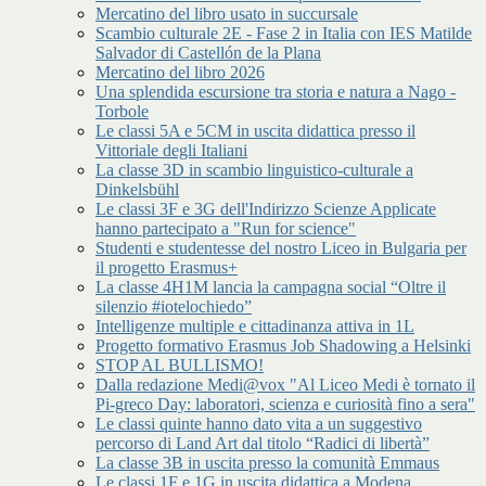
Mercatino del libro usato in succursale
Scambio culturale 2E - Fase 2 in Italia con IES Matilde
Salvador di Castellón de la Plana
Mercatino del libro 2026
Una splendida escursione tra storia e natura a Nago -
Torbole
Le classi 5A e 5CM in uscita didattica presso il
Vittoriale degli Italiani
La classe 3D in scambio linguistico-culturale a
Dinkelsbühl
Le classi 3F e 3G dell'Indirizzo Scienze Applicate
hanno partecipato a "Run for science"
Studenti e studentesse del nostro Liceo in Bulgaria per
il progetto Erasmus+
La classe 4H1M lancia la campagna social “Oltre il
silenzio #iotelochiedo”
Intelligenze multiple e cittadinanza attiva in 1L
Progetto formativo Erasmus Job Shadowing a Helsinki
STOP AL BULLISMO!
Dalla redazione Medi@vox "Al Liceo Medi è tornato il
Pi-greco Day: laboratori, scienza e curiosità fino a sera"
Le classi quinte hanno dato vita a un suggestivo
percorso di Land Art dal titolo “Radici di libertà”
La classe 3B in uscita presso la comunità Emmaus
Le classi 1F e 1G in uscita didattica a Modena