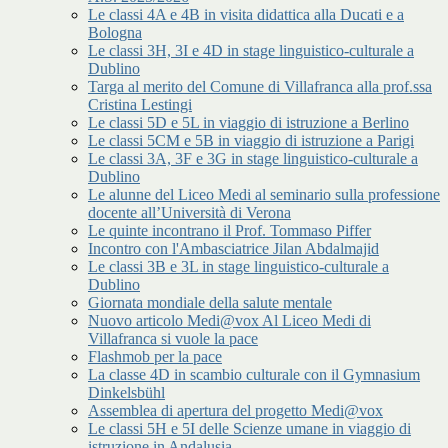
Le classi 4A e 4B in visita didattica alla Ducati e a
Bologna
Le classi 3H, 3I e 4D in stage linguistico-culturale a
Dublino
Targa al merito del Comune di Villafranca alla prof.ssa
Cristina Lestingi
Le classi 5D e 5L in viaggio di istruzione a Berlino
Le classi 5CM e 5B in viaggio di istruzione a Parigi
Le classi 3A, 3F e 3G in stage linguistico-culturale a
Dublino
Le alunne del Liceo Medi al seminario sulla professione
docente all’Università di Verona
Le quinte incontrano il Prof. Tommaso Piffer
Incontro con l'Ambasciatrice Jilan Abdalmajid
Le classi 3B e 3L in stage linguistico-culturale a
Dublino
Giornata mondiale della salute mentale
Nuovo articolo Medi@vox Al Liceo Medi di
Villafranca si vuole la pace
Flashmob per la pace
La classe 4D in scambio culturale con il Gymnasium
Dinkelsbühl
Assemblea di apertura del progetto Medi@vox
Le classi 5H e 5I delle Scienze umane in viaggio di
istruzione in Andalusia