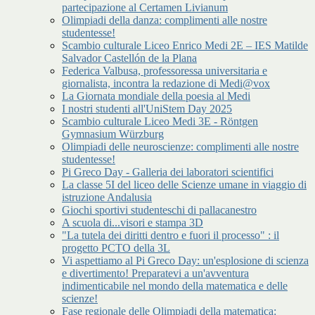
partecipazione al Certamen Livianum
Olimpiadi della danza: complimenti alle nostre
studentesse!
Scambio culturale Liceo Enrico Medi 2E – IES Matilde
Salvador Castellón de la Plana
Federica Valbusa, professoressa universitaria e
giornalista, incontra la redazione di Medi@vox
La Giornata mondiale della poesia al Medi
I nostri studenti all'UniStem Day 2025
Scambio culturale Liceo Medi 3E - Röntgen
Gymnasium Würzburg
Olimpiadi delle neuroscienze: complimenti alle nostre
studentesse!
Pi Greco Day - Galleria dei laboratori scientifici
La classe 5I del liceo delle Scienze umane in viaggio di
istruzione Andalusia
Giochi sportivi studenteschi di pallacanestro
A scuola di...visori e stampa 3D
"La tutela dei diritti dentro e fuori il processo" : il
progetto PCTO della 3L
Vi aspettiamo al Pi Greco Day: un'esplosione di scienza
e divertimento! Preparatevi a un'avventura
indimenticabile nel mondo della matematica e delle
scienze!
Fase regionale delle Olimpiadi della matematica: