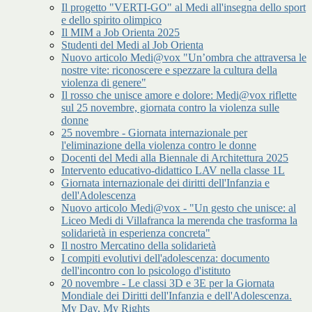
Il progetto "VERTI-GO" al Medi all'insegna dello sport
e dello spirito olimpico
Il MIM a Job Orienta 2025
Studenti del Medi al Job Orienta
Nuovo articolo Medi@vox "Un’ombra che attraversa le
nostre vite: riconoscere e spezzare la cultura della
violenza di genere"
Il rosso che unisce amore e dolore: Medi@vox riflette
sul 25 novembre, giornata contro la violenza sulle
donne
25 novembre - Giornata internazionale per
l'eliminazione della violenza contro le donne
Docenti del Medi alla Biennale di Architettura 2025
Intervento educativo-didattico LAV nella classe 1L
Giornata internazionale dei diritti dell'Infanzia e
dell'Adolescenza
Nuovo articolo Medi@vox - "Un gesto che unisce: al
Liceo Medi di Villafranca la merenda che trasforma la
solidarietà in esperienza concreta"
Il nostro Mercatino della solidarietà
I compiti evolutivi dell'adolescenza: documento
dell'incontro con lo psicologo d'istituto
20 novembre - Le classi 3D e 3E per la Giornata
Mondiale dei Diritti dell'Infanzia e dell'Adolescenza.
My Day, My Rights