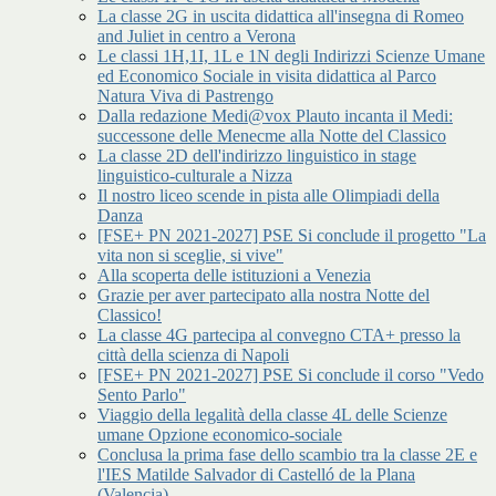
La classe 2G in uscita didattica all'insegna di Romeo
and Juliet in centro a Verona
Le classi 1H,1I, 1L e 1N degli Indirizzi Scienze Umane
ed Economico Sociale in visita didattica al Parco
Natura Viva di Pastrengo
Dalla redazione Medi@vox Plauto incanta il Medi:
successone delle Menecme alla Notte del Classico
La classe 2D dell'indirizzo linguistico in stage
linguistico-culturale a Nizza
Il nostro liceo scende in pista alle Olimpiadi della
Danza
[FSE+ PN 2021-2027] PSE Si conclude il progetto "La
vita non si sceglie, si vive"
Alla scoperta delle istituzioni a Venezia
Grazie per aver partecipato alla nostra Notte del
Classico!
La classe 4G partecipa al convegno CTA+ presso la
città della scienza di Napoli
[FSE+ PN 2021-2027] PSE Si conclude il corso "Vedo
Sento Parlo"
Viaggio della legalità della classe 4L delle Scienze
umane Opzione economico-sociale
Conclusa la prima fase dello scambio tra la classe 2E e
l'IES Matilde Salvador di Castelló de la Plana
(Valencia)