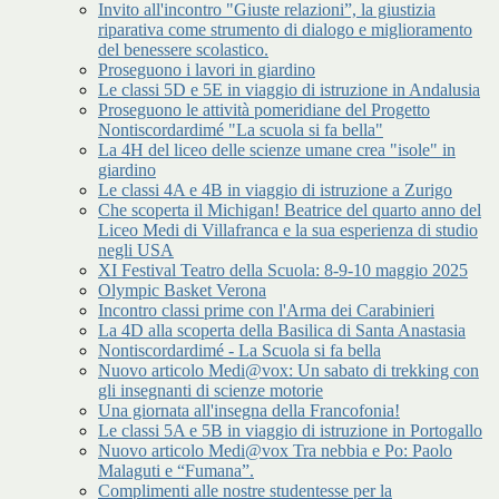
Invito all'incontro "Giuste relazioni”, la giustizia
riparativa come strumento di dialogo e miglioramento
del benessere scolastico.
Proseguono i lavori in giardino
Le classi 5D e 5E in viaggio di istruzione in Andalusia
Proseguono le attività pomeridiane del Progetto
Nontiscordardimé "La scuola si fa bella"
La 4H del liceo delle scienze umane crea "isole" in
giardino
Le classi 4A e 4B in viaggio di istruzione a Zurigo
Che scoperta il Michigan! Beatrice del quarto anno del
Liceo Medi di Villafranca e la sua esperienza di studio
negli USA
XI Festival Teatro della Scuola: 8-9-10 maggio 2025
Olympic Basket Verona
Incontro classi prime con l'Arma dei Carabinieri
La 4D alla scoperta della Basilica di Santa Anastasia
Nontiscordardimé - La Scuola si fa bella
Nuovo articolo Medi@vox: Un sabato di trekking con
gli insegnanti di scienze motorie
Una giornata all'insegna della Francofonia!
Le classi 5A e 5B in viaggio di istruzione in Portogallo
Nuovo articolo Medi@vox Tra nebbia e Po: Paolo
Malaguti e “Fumana”.
Complimenti alle nostre studentesse per la