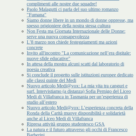
complimenti alle nostre due squadre!
Paolo Malagutti ci parla del suo ultimo romanzo
"Fumana"
Siamo donne libere in un mondo di donne oppresse, ma
spesso prigioniere della nostra stessa cultura
Non Festa ma Giornata Internazionale delle Donne:
serve una nuova consapevolezza
L’8 marzo non chiede festeggiamenti ma azioni
concrete
Invito all'incontro "La comunicazione nell’era digitale:
nuove sfide educative"
In attesa della mostra alcuni scatti dal laboratorio di
poesia creativa
Si conclude il progetto sulle istituzioni europee dedicato
alle classi quinte del Medi
Nuovo articolo Medi@vox: La mia vita tra canguri e
surf. Intervistiamo (a distanza) Sofia Pernigo del Liceo
Medi di Villafranca in Tasmania per un’esperienza di
studio all’estero
Nuovo articolo Medi@vox: L’esperienza concreta della
Ronda della Carità muove disponibilità e solidarietà
anche al Liceo Medi di Villafranca
Ripresa attività gruppo studentesco GSA
La natura e il futuro attraverso gli occhi di Francesco
Barberini