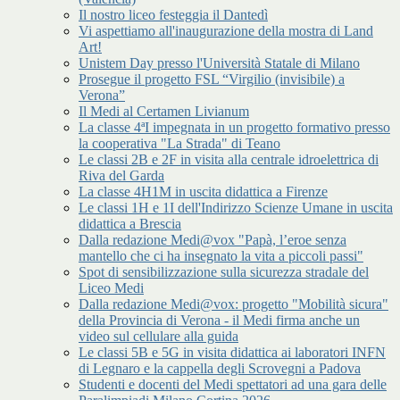
Il nostro liceo festeggia il Dantedì
Vi aspettiamo all'inaugurazione della mostra di Land
Art!
Unistem Day presso l'Università Statale di Milano
Prosegue il progetto FSL “Virgilio (invisibile) a
Verona”
Il Medi al Certamen Livianum
La classe 4ªI impegnata in un progetto formativo presso
la cooperativa "La Strada" di Teano
Le classi 2B e 2F in visita alla centrale idroelettrica di
Riva del Garda
La classe 4H1M in uscita didattica a Firenze
Le classi 1H e 1I dell'Indirizzo Scienze Umane in uscita
didattica a Brescia
Dalla redazione Medi@vox "Papà, l’eroe senza
mantello che ci ha insegnato la vita a piccoli passi"
Spot di sensibilizzazione sulla sicurezza stradale del
Liceo Medi
Dalla redazione Medi@vox: progetto "Mobilità sicura"
della Provincia di Verona - il Medi firma anche un
video sul cellulare alla guida
Le classi 5B e 5G in visita didattica ai laboratori INFN
di Legnaro e la cappella degli Scrovegni a Padova
Studenti e docenti del Medi spettatori ad una gara delle