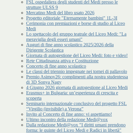
FSL ospedaliera degli studenti del Medi presso le
strutture ULSS 9
Mercatino Medi del libro usato 2026
Progetto editoriale "Eternamente bambini" 1L-3I
Cerimonia con premiazioni e borse di studio al Liceo
Medi
Lo spettacolo del gruppo teatrale del Liceo Medi: "La
meraviglia degli esseri umani"
Auguri di fine anno scolastico 2025/2026 della
Dirigente Scolastica
Giornata di autogestione del Liceo Medi: foto e video!
Rete Cittadinanza attiva e Costituzione
Concerto di fine anno scolastico
Le classi del triennio impegnate nei tornei di pallavolo
Premio Asimov26: complimenti alla nostra studentessa
di 3D Sonya Nagy
4 Giugno 2026 giornata di autogestione al Liceo Medi
Erasmus+ in Bulgaria: un’esperienza di crescita e
scoperta
Seminario internazionale conclusivo del progetto FSL
“Virgilio (invisibile) a Verona”
Invito al Concerto di fine anno: vi aspettiamo!
Ultimo incontro della redazione Medi@vox
Dalla redazione Medi@vox "I diritti umani prendono
forma: le quinte del Liceo Medi e Radici in libertà"