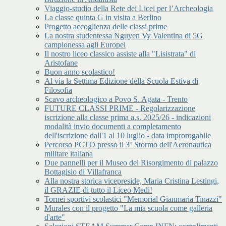
Viaggio-studio della Rete dei Licei per l’Archeologia
La classe quinta G in visita a Berlino
Progetto accoglienza delle classi prime
La nostra studentessa Nguyen Vy Valentina di 5G
campionessa agli Europei
Il nostro liceo classico assiste alla "Lisistrata" di
Aristofane
Buon anno scolastico!
Al via la Settima Edizione della Scuola Estiva di
Filosofia
Scavo archeologico a Povo S. Agata - Trento
FUTURE CLASSI PRIME - Regolarizzazione
iscrizione alla classe prima a.s. 2025/26 - indicazioni
modalità invio documenti a completamento
dell'iscrizione dall'1 al 10 luglio - data improrogabile
Percorso PCTO presso il 3º Stormo dell'Aeronautica
militare italiana
Due pannelli per il Museo del Risorgimento di palazzo
Bottagisio di Villafranca
Alla nostra storica vicepreside, Maria Cristina Lestingi,
il GRAZIE di tutto il Liceo Medi!
Tornei sportivi scolastici "Memorial Gianmaria Tinazzi"
Murales con il progetto "La mia scuola come galleria
d'arte"