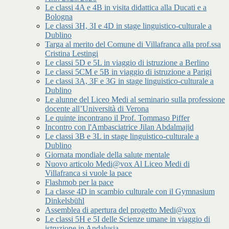
Le classi 4A e 4B in visita didattica alla Ducati e a
Bologna
Le classi 3H, 3I e 4D in stage linguistico-culturale a
Dublino
Targa al merito del Comune di Villafranca alla prof.ssa
Cristina Lestingi
Le classi 5D e 5L in viaggio di istruzione a Berlino
Le classi 5CM e 5B in viaggio di istruzione a Parigi
Le classi 3A, 3F e 3G in stage linguistico-culturale a
Dublino
Le alunne del Liceo Medi al seminario sulla professione
docente all’Università di Verona
Le quinte incontrano il Prof. Tommaso Piffer
Incontro con l'Ambasciatrice Jilan Abdalmajid
Le classi 3B e 3L in stage linguistico-culturale a
Dublino
Giornata mondiale della salute mentale
Nuovo articolo Medi@vox Al Liceo Medi di
Villafranca si vuole la pace
Flashmob per la pace
La classe 4D in scambio culturale con il Gymnasium
Dinkelsbühl
Assemblea di apertura del progetto Medi@vox
Le classi 5H e 5I delle Scienze umane in viaggio di
istruzione in Andalusia