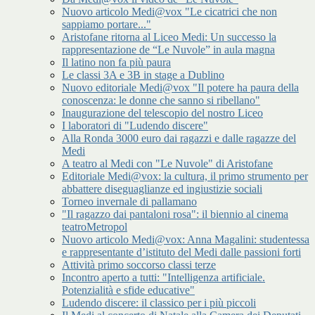
Nuovo articolo Medi@vox "Le cicatrici che non
sappiamo portare..."
Aristofane ritorna al Liceo Medi: Un successo la
rappresentazione de “Le Nuvole” in aula magna
Il latino non fa più paura
Le classi 3A e 3B in stage a Dublino
Nuovo editoriale Medi@vox "Il potere ha paura della
conoscenza: le donne che sanno si ribellano"
Inaugurazione del telescopio del nostro Liceo
I laboratori di "Ludendo discere"
Alla Ronda 3000 euro dai ragazzi e dalle ragazze del
Medi
A teatro al Medi con "Le Nuvole" di Aristofane
Editoriale Medi@vox: la cultura, il primo strumento per
abbattere diseguaglianze ed ingiustizie sociali
Torneo invernale di pallamano
"Il ragazzo dai pantaloni rosa": il biennio al cinema
teatroMetropol
Nuovo articolo Medi@vox: Anna Magalini: studentessa
e rappresentante d’istituto del Medi dalle passioni forti
Attività primo soccorso classi terze
Incontro aperto a tutti: "Intelligenza artificiale.
Potenzialità e sfide educative"
Ludendo discere: il classico per i più piccoli