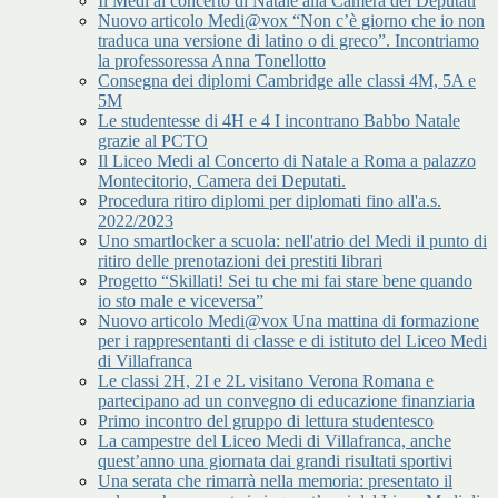
Il Medi al concerto di Natale alla Camera dei Deputati
Nuovo articolo Medi@vox “Non c’è giorno che io non
traduca una versione di latino o di greco”. Incontriamo
la professoressa Anna Tonellotto
Consegna dei diplomi Cambridge alle classi 4M, 5A e
5M
Le studentesse di 4H e 4 I incontrano Babbo Natale
grazie al PCTO
Il Liceo Medi al Concerto di Natale a Roma a palazzo
Montecitorio, Camera dei Deputati.
Procedura ritiro diplomi per diplomati fino all'a.s.
2022/2023
Uno smartlocker a scuola: nell'atrio del Medi il punto di
ritiro delle prenotazioni dei prestiti librari
Progetto “Skillati! Sei tu che mi fai stare bene quando
io sto male e viceversa”
Nuovo articolo Medi@vox Una mattina di formazione
per i rappresentanti di classe e di istituto del Liceo Medi
di Villafranca
Le classi 2H, 2I e 2L visitano Verona Romana e
partecipano ad un convegno di educazione finanziaria
Primo incontro del gruppo di lettura studentesco
La campestre del Liceo Medi di Villafranca, anche
quest’anno una giornata dai grandi risultati sportivi
Una serata che rimarrà nella memoria: presentato il