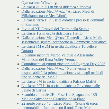
Gymnasium Würzburg
Le classi 2G e 2H in visita didattica a Padova
Dalla redazione Medi@vox: "Al Liceo Medi di
Villafranca nasce MetaLibro"
La classe terza H in uscita didattica presso la comunità
di Emmaus
Invito al XII Festival del Teatro della Scuola
La classe 1G in uscita didattica a Trento
Dalla redazione Medi@vox "Dantedì al Liceo Medi,
sessantadue sguardi accendono la Commedia nell’atrio"
Le classi 1M e 2M in uscita didattica a Torcello e
Burano
Il biennio incontra Marco Valbusa e Alessandro
Marchesan del Rana Volley Verona
Complimenti ai gruppi vincitori del Pi-greco Day 2026
Dalla redazione Medi@vox "Non è vanità, è
responsabilità: la prima donazione vista dagli occhi di
uno studente del Medi"
La classe 5M in uscita didattica a Palazzo Maffei
La classe 2CH1 in uscita didattica a Ravenna e alle
Saline di Cervia
Scambio culturale 2E - Fase 1 in Spagna con IES
Matilde Salvador de Castellón de la Plana
22 aprile ore 20:45 - Liceo Medi - "Storie di errori
memorabili" - Incontro con il prof. Piero Martin