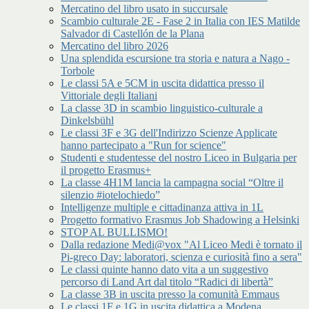
Mercatino del libro usato in succursale
Scambio culturale 2E - Fase 2 in Italia con IES Matilde
Salvador di Castellón de la Plana
Mercatino del libro 2026
Una splendida escursione tra storia e natura a Nago -
Torbole
Le classi 5A e 5CM in uscita didattica presso il
Vittoriale degli Italiani
La classe 3D in scambio linguistico-culturale a
Dinkelsbühl
Le classi 3F e 3G dell'Indirizzo Scienze Applicate
hanno partecipato a "Run for science"
Studenti e studentesse del nostro Liceo in Bulgaria per
il progetto Erasmus+
La classe 4H1M lancia la campagna social “Oltre il
silenzio #iotelochiedo”
Intelligenze multiple e cittadinanza attiva in 1L
Progetto formativo Erasmus Job Shadowing a Helsinki
STOP AL BULLISMO!
Dalla redazione Medi@vox "Al Liceo Medi è tornato il
Pi-greco Day: laboratori, scienza e curiosità fino a sera"
Le classi quinte hanno dato vita a un suggestivo
percorso di Land Art dal titolo “Radici di libertà”
La classe 3B in uscita presso la comunità Emmaus
Le classi 1F e 1G in uscita didattica a Modena