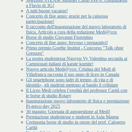
Selezioni STEAM Summer Camp INFN: complimenti
a Flavio di 3G!
A tutti buone vacanze!
Concerto di fine anno: grazie per la calorosa
partecipazione!
Il racconto dell'inaugurazione del nuovo laboratorio di
fisica. Articolo a cura della redazione Medi@vox
Borse di studio Giovanni Fiorentino
Concerto di fine anno: fervono i preparativi!
Primo premio Goethe Institut - Concorso "Talk ohne
Grenzen"
La nostra studentessa Nguyen Vy Valentina seconda ai
Campionati italiani di karate kumite!
Nuovo articolo Medi@vox: Cristina del Medi di
Villafranca racconta il suo anno di liceo in Canada
Gli smartphone sono ladri di tempo, di vita e di
identità», gli studenti mettono al bando il cellulare
Il Liceo Medi celebra l’eredità del professor Carità con
le borse di studio Rotary
Inaugurazione nuovo laboratorio di fisica e premiazione
Pi-greco day 2025
30 maggio: Giornata di autogestione al Medi!
Premiazione studentesse e studenti in Aula Magna
Cerimonia borse di studio in onore del prof. Calogero
Carità