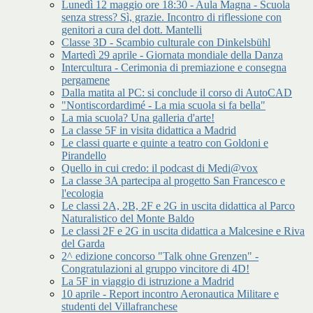
Lunedì 12 maggio ore 18:30 - Aula Magna - Scuola
senza stress? Sì, grazie. Incontro di riflessione con
genitori a cura del dott. Mantelli
Classe 3D - Scambio culturale con Dinkelsbühl
Martedì 29 aprile - Giornata mondiale della Danza
Intercultura - Cerimonia di premiazione e consegna
pergamene
Dalla matita al PC: si conclude il corso di AutoCAD
"Nontiscordardimé - La mia scuola si fa bella"
La mia scuola? Una galleria d'arte!
La classe 5F in visita didattica a Madrid
Le classi quarte e quinte a teatro con Goldoni e
Pirandello
Quello in cui credo: il podcast di Medi@vox
La classe 3A partecipa al progetto San Francesco e
l'ecologia
Le classi 2A, 2B, 2F e 2G in uscita didattica al Parco
Naturalistico del Monte Baldo
Le classi 2F e 2G in uscita didattica a Malcesine e Riva
del Garda
2^ edizione concorso "Talk ohne Grenzen" -
Congratulazioni al gruppo vincitore di 4D!
La 5F in viaggio di istruzione a Madrid
10 aprile - Report incontro Aeronautica Militare e
studenti del Villafranchese