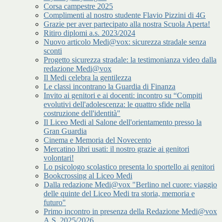
Corsa campestre 2025
Complimenti al nostro studente Flavio Pizzini di 4G
Grazie per aver partecipato alla nostra Scuola Aperta!
Ritiro diplomi a.s. 2023/2024
Nuovo articolo Medi@vox: sicurezza stradale senza
sconti
Progetto sicurezza stradale: la testimonianza video dalla
redazione Medi@vox
Il Medi celebra la gentilezza
Le classi incontrano la Guardia di Finanza
Invito ai genitori e ai docenti: incontro su “Compiti
evolutivi dell'adolescenza: le quattro sfide nella
costruzione dell'identità"
Il Liceo Medi al Salone dell'orientamento presso la
Gran Guardia
Cinema e Memoria del Novecento
Mercatino libri usati: il nostro grazie ai genitori
volontari!
Lo psicologo scolastico presenta lo sportello ai genitori
Bookcrossing al Liceo Medi
Dalla redazione Medi@vox "Berlino nel cuore: viaggio
delle quinte del Liceo Medi tra storia, memoria e
futuro"
Primo incontro in presenza della Redazione Medi@vox
A.S. 2025/2026