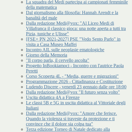
La squadra del Medi partecipa ai campionati femminile
della matematica
Dal giornalismo alla filosofia: Hannah Arendt e la
banalità del male
Dalla redazione Medi@vox: "Al Liceo Medi di
Villafranca il classico gioca: una notte aperta a tutti tra
Pizia, tuniche e Ulisse"
[FSE+ PN 2021-2027] PSE "Vedo Sento Parlo" in
visita a Casa Museo Maffei
Incontro AIL sulle neoplasie ematologiche
Giorno della Memoria
"Il corpo parla, il cervello ascolta"
Progetto InBookiamoci - Incontro con l'autrice Paola
Peretti
Corso Scoperta 4L - "Media, guerre e migrazioni"
Programmazione 2026 - Cittadinanza e Costituzione
Ludendo Discere - venerdì 23 gennaio dalle ore 18:00
Dalla redazione Medi@vox "Il futuro senza volto"
Uscita didattica 4A a Firenze
Le classi 5B e 5G in uscita didattica al Vittoriale degli
Italiani
Dalla redazione Medi@vox: "Amore che ferisce.
Quando la violenza si traveste da protezione e ti
convince che il dolore sia colpa tua"
Terza edizione Torneo di Natale dedicato alla