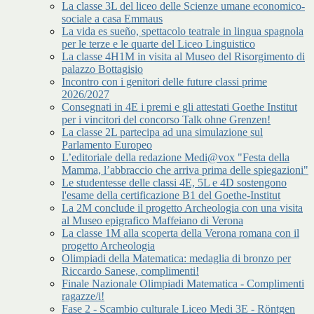
La classe 3L del liceo delle Scienze umane economico-
sociale a casa Emmaus
La vida es sueño, spettacolo teatrale in lingua spagnola
per le terze e le quarte del Liceo Linguistico
La classe 4H1M in visita al Museo del Risorgimento di
palazzo Bottagisio
Incontro con i genitori delle future classi prime
2026/2027
Consegnati in 4E i premi e gli attestati Goethe Institut
per i vincitori del concorso Talk ohne Grenzen!
La classe 2L partecipa ad una simulazione sul
Parlamento Europeo
L’editoriale della redazione Medi@vox "Festa della
Mamma, l’abbraccio che arriva prima delle spiegazioni"
Le studentesse delle classi 4E, 5L e 4D sostengono
l'esame della certificazione B1 del Goethe-Institut
La 2M conclude il progetto Archeologia con una visita
al Museo epigrafico Maffeiano di Verona
La classe 1M alla scoperta della Verona romana con il
progetto Archeologia
Olimpiadi della Matematica: medaglia di bronzo per
Riccardo Sanese, complimenti!
Finale Nazionale Olimpiadi Matematica - Complimenti
ragazze/i!
Fase 2 - Scambio culturale Liceo Medi 3E - Röntgen