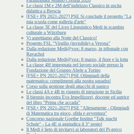
Paralimpiadi Milano Cortina 2026
Le classi 1M e 2M dell’indirizzo Classico in uscita
didattica a Brescia
[FSE+ PN 2021-2027] PSE Si conclude il progetto "La
mia scuola come galleria d'arte"
La classe 3E del Liceo Linguistico Medi in scambio
culturale a Würzburg
Vi aspettiamo alla Notte del Classico!
Progetto FSL “Virgilio (invisibile) a Verona”
Dalla redazione Medi@vox: 8 marzo, in tribunale con
Ravachol
Dalla redazione Medi@vox: 8 marzo, il fiore e la lotta
La classe 4H impegnata nel lavoro sociale presso la
Fondazione del Gruppo Abele a Torino
[FSE+ PN 2021-2027] PSE Olimpiadi della
matematica: complimenti alla nostra squadra!
Corso sulla gestione degli attacchi di panico
Le classi 4A e 4B in viaggio di istruzione in Sicilia
Il biennio incontra Eva Impellizzeri, docente ed autrice
del libro “Prima che accada”
[FSE+ PN 2021-2027] PSE "Allenamente - Olimpiadi
di Matematica tra gioco, sfida e avventura"
Concorso nazionale Goethe Institut "Talk macht
Schule" - La 4E si aggiudica il 3° posto!
Il Medi è lieto di invitarvi ai laboratori del Pi-greco