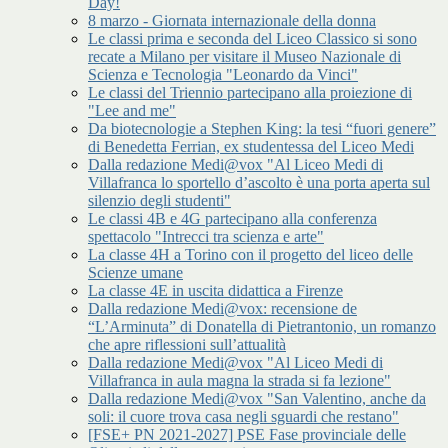
Day!
8 marzo - Giornata internazionale della donna
Le classi prima e seconda del Liceo Classico si sono
recate a Milano per visitare il Museo Nazionale di
Scienza e Tecnologia "Leonardo da Vinci"
Le classi del Triennio partecipano alla proiezione di
"Lee and me"
Da biotecnologie a Stephen King: la tesi “fuori genere”
di Benedetta Ferrian, ex studentessa del Liceo Medi
Dalla redazione Medi@vox "Al Liceo Medi di
Villafranca lo sportello d’ascolto è una porta aperta sul
silenzio degli studenti"
Le classi 4B e 4G partecipano alla conferenza
spettacolo "Intrecci tra scienza e arte"
La classe 4H a Torino con il progetto del liceo delle
Scienze umane
La classe 4E in uscita didattica a Firenze
Dalla redazione Medi@vox: recensione de
“L’Arminuta” di Donatella di Pietrantonio, un romanzo
che apre riflessioni sull’attualità
Dalla redazione Medi@vox "Al Liceo Medi di
Villafranca in aula magna la strada si fa lezione"
Dalla redazione Medi@vox "San Valentino, anche da
soli: il cuore trova casa negli sguardi che restano"
[FSE+ PN 2021-2027] PSE Fase provinciale delle