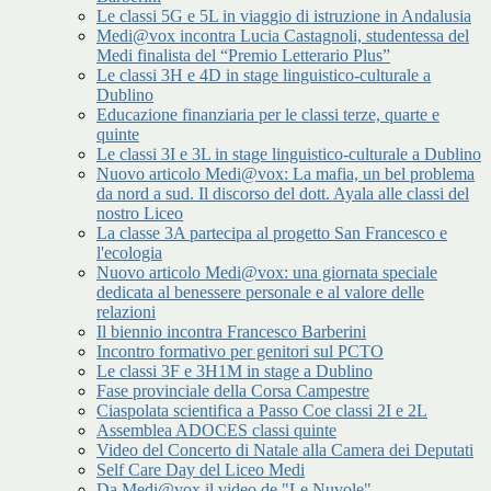
Le classi 5G e 5L in viaggio di istruzione in Andalusia
Medi@vox incontra Lucia Castagnoli, studentessa del
Medi finalista del “Premio Letterario Plus”
Le classi 3H e 4D in stage linguistico-culturale a
Dublino
Educazione finanziaria per le classi terze, quarte e
quinte
Le classi 3I e 3L in stage linguistico-culturale a Dublino
Nuovo articolo Medi@vox: La mafia, un bel problema
da nord a sud. Il discorso del dott. Ayala alle classi del
nostro Liceo
La classe 3A partecipa al progetto San Francesco e
l'ecologia
Nuovo articolo Medi@vox: una giornata speciale
dedicata al benessere personale e al valore delle
relazioni
Il biennio incontra Francesco Barberini
Incontro formativo per genitori sul PCTO
Le classi 3F e 3H1M in stage a Dublino
Fase provinciale della Corsa Campestre
Ciaspolata scientifica a Passo Coe classi 2I e 2L
Assemblea ADOCES classi quinte
Video del Concerto di Natale alla Camera dei Deputati
Self Care Day del Liceo Medi
Da Medi@vox il video de "Le Nuvole"