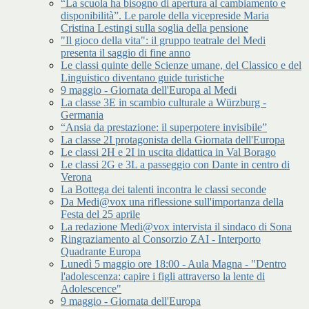
“La scuola ha bisogno di apertura al cambiamento e
disponibilità”. Le parole della vicepreside Maria
Cristina Lestingi sulla soglia della pensione
"Il gioco della vita": il gruppo teatrale del Medi
presenta il saggio di fine anno
Le classi quinte delle Scienze umane, del Classico e del
Linguistico diventano guide turistiche
9 maggio - Giornata dell'Europa al Medi
La classe 3E in scambio culturale a Würzburg -
Germania
“Ansia da prestazione: il superpotere invisibile”
La classe 2I protagonista della Giornata dell'Europa
Le classi 2H e 2I in uscita didattica in Val Borago
Le classi 2G e 3L a passeggio con Dante in centro di
Verona
La Bottega dei talenti incontra le classi seconde
Da Medi@vox una riflessione sull'importanza della
Festa del 25 aprile
La redazione Medi@vox intervista il sindaco di Sona
Ringraziamento al Consorzio ZAI - Interporto
Quadrante Europa
Lunedì 5 maggio ore 18:00 - Aula Magna - "Dentro
l'adolescenza: capire i figli attraverso la lente di
Adolescence"
9 maggio - Giornata dell'Europa