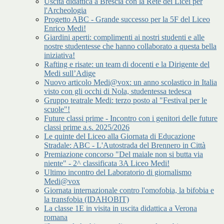
Uscita didattica a Brescia con la Rete dei Licei per
l'Archeologia
Progetto ABC - Grande successo per la 5F del Liceo
Enrico Medi!
Giardini aperti: complimenti ai nostri studenti e alle
nostre studentesse che hanno collaborato a questa bella
iniziativa!
Rafting e risate: un team di docenti e la Dirigente del
Medi sull’Adige
Nuovo articolo Medi@vox: un anno scolastico in Italia
visto con gli occhi di Nola, studentessa tedesca
Gruppo teatrale Medi: terzo posto al "Festival per le
scuole"!
Future classi prime - Incontro con i genitori delle future
classi prime a.s. 2025/2026
Le quinte del Liceo alla Giornata di Educazione
Stradale: ABC - L'Autostrada del Brennero in Città
Premiazione concorso "Del maiale non si butta via
niente" - 2^ classificata 3A Liceo Medi!
Ultimo incontro del Laboratorio di giornalismo
Medi@vox
Giornata internazionale contro l'omofobia, la bifobia e
la transfobia (IDAHOBIT)
La classe 1E in visita in uscita didattica a Verona
romana