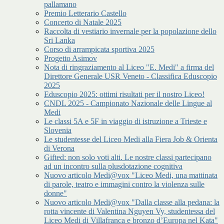
pallamano
Premio Letterario Castello
Concerto di Natale 2025
Raccolta di vestiario invernale per la popolazione dello
Sri Lanka
Corso di arrampicata sportiva 2025
Progetto Asimov
Nota di ringraziamento al Liceo "E. Medi" a firma del
Direttore Generale USR Veneto - Classifica Eduscopio
2025
Eduscopio 2025: ottimi risultati per il nostro Liceo!
CNDL 2025 - Campionato Nazionale delle Lingue al
Medi
Le classi 5A e 5F in viaggio di istruzione a Trieste e
Slovenia
Le studentesse del Liceo Medi alla Fiera Job & Orienta
di Verona
Gifted: non solo voti alti. Le nostre classi partecipano
ad un incontro sulla plusdotazione cognitiva
Nuovo articolo Medi@vox "Liceo Medi, una mattinata
di parole, teatro e immagini contro la violenza sulle
donne"
Nuovo articolo Medi@vox "Dalla classe alla pedana: la
rotta vincente di Valentina Nguyen Vy, studentessa del
Liceo Medi di Villafranca e bronzo d’Europa nel Kata"