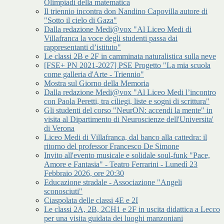
Olimpiadi della matematica
Il triennio incontra don Nandino Capovilla autore di
"Sotto il cielo di Gaza"
Dalla redazione Medi@vox "Al Liceo Medi di
Villafranca la voce degli studenti passa dai
rappresentanti d’istituto"
Le classi 2B e 2F in camminata naturalistica sulla neve
[FSE+ PN 2021-2027] PSE Progetto "La mia scuola
come galleria d'Arte - Triennio"
Mostra sul Giorno della Memoria
Dalla redazione Medi@vox "Al Liceo Medi l’incontro
con Paola Peretti, tra ciliegi, liste e sogni di scrittura"
Gli studenti del corso "NeurON: accendi la mente" in
visita al Dipartimento di Neuroscienze dell'Universita'
di Verona
Liceo Medi di Villafranca, dal banco alla cattedra: il
ritorno del professor Francesco De Simone
Invito all'evento musicale e solidale soul-funk "Pace,
Amore e Fantasia" - Teatro Ferrarini - Lunedì 23
Febbraio 2026, ore 20:30
Educazione stradale - Associazione "Angeli
sconosciuti"
Ciaspolata delle classi 4E e 2I
Le classi 2A, 2B, 2CH1 e 2F in uscita didattica a Lecco
per una visita guidata dei luoghi manzoniani