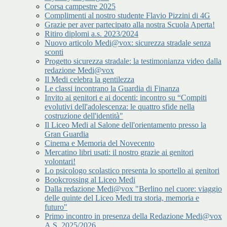
Corsa campestre 2025
Complimenti al nostro studente Flavio Pizzini di 4G
Grazie per aver partecipato alla nostra Scuola Aperta!
Ritiro diplomi a.s. 2023/2024
Nuovo articolo Medi@vox: sicurezza stradale senza
sconti
Progetto sicurezza stradale: la testimonianza video dalla
redazione Medi@vox
Il Medi celebra la gentilezza
Le classi incontrano la Guardia di Finanza
Invito ai genitori e ai docenti: incontro su “Compiti
evolutivi dell'adolescenza: le quattro sfide nella
costruzione dell'identità"
Il Liceo Medi al Salone dell'orientamento presso la
Gran Guardia
Cinema e Memoria del Novecento
Mercatino libri usati: il nostro grazie ai genitori
volontari!
Lo psicologo scolastico presenta lo sportello ai genitori
Bookcrossing al Liceo Medi
Dalla redazione Medi@vox "Berlino nel cuore: viaggio
delle quinte del Liceo Medi tra storia, memoria e
futuro"
Primo incontro in presenza della Redazione Medi@vox
A.S. 2025/2026