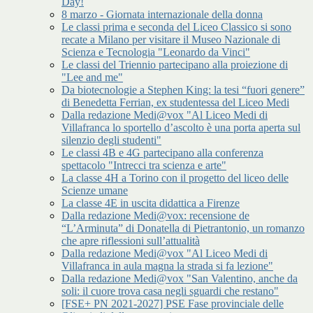
Day!
8 marzo - Giornata internazionale della donna
Le classi prima e seconda del Liceo Classico si sono
recate a Milano per visitare il Museo Nazionale di
Scienza e Tecnologia "Leonardo da Vinci"
Le classi del Triennio partecipano alla proiezione di
"Lee and me"
Da biotecnologie a Stephen King: la tesi “fuori genere”
di Benedetta Ferrian, ex studentessa del Liceo Medi
Dalla redazione Medi@vox "Al Liceo Medi di
Villafranca lo sportello d’ascolto è una porta aperta sul
silenzio degli studenti"
Le classi 4B e 4G partecipano alla conferenza
spettacolo "Intrecci tra scienza e arte"
La classe 4H a Torino con il progetto del liceo delle
Scienze umane
La classe 4E in uscita didattica a Firenze
Dalla redazione Medi@vox: recensione de
“L’Arminuta” di Donatella di Pietrantonio, un romanzo
che apre riflessioni sull’attualità
Dalla redazione Medi@vox "Al Liceo Medi di
Villafranca in aula magna la strada si fa lezione"
Dalla redazione Medi@vox "San Valentino, anche da
soli: il cuore trova casa negli sguardi che restano"
[FSE+ PN 2021-2027] PSE Fase provinciale delle