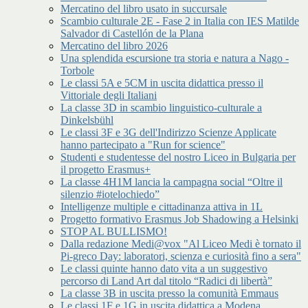
Mercatino del libro usato in succursale
Scambio culturale 2E - Fase 2 in Italia con IES Matilde
Salvador di Castellón de la Plana
Mercatino del libro 2026
Una splendida escursione tra storia e natura a Nago -
Torbole
Le classi 5A e 5CM in uscita didattica presso il
Vittoriale degli Italiani
La classe 3D in scambio linguistico-culturale a
Dinkelsbühl
Le classi 3F e 3G dell'Indirizzo Scienze Applicate
hanno partecipato a "Run for science"
Studenti e studentesse del nostro Liceo in Bulgaria per
il progetto Erasmus+
La classe 4H1M lancia la campagna social “Oltre il
silenzio #iotelochiedo”
Intelligenze multiple e cittadinanza attiva in 1L
Progetto formativo Erasmus Job Shadowing a Helsinki
STOP AL BULLISMO!
Dalla redazione Medi@vox "Al Liceo Medi è tornato il
Pi-greco Day: laboratori, scienza e curiosità fino a sera"
Le classi quinte hanno dato vita a un suggestivo
percorso di Land Art dal titolo “Radici di libertà”
La classe 3B in uscita presso la comunità Emmaus
Le classi 1F e 1G in uscita didattica a Modena