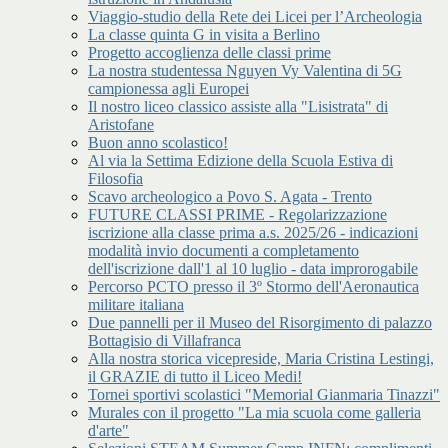
Viaggio-studio della Rete dei Licei per l’Archeologia
La classe quinta G in visita a Berlino
Progetto accoglienza delle classi prime
La nostra studentessa Nguyen Vy Valentina di 5G
campionessa agli Europei
Il nostro liceo classico assiste alla "Lisistrata" di
Aristofane
Buon anno scolastico!
Al via la Settima Edizione della Scuola Estiva di
Filosofia
Scavo archeologico a Povo S. Agata - Trento
FUTURE CLASSI PRIME - Regolarizzazione
iscrizione alla classe prima a.s. 2025/26 - indicazioni
modalità invio documenti a completamento
dell'iscrizione dall'1 al 10 luglio - data improrogabile
Percorso PCTO presso il 3º Stormo dell'Aeronautica
militare italiana
Due pannelli per il Museo del Risorgimento di palazzo
Bottagisio di Villafranca
Alla nostra storica vicepreside, Maria Cristina Lestingi,
il GRAZIE di tutto il Liceo Medi!
Tornei sportivi scolastici "Memorial Gianmaria Tinazzi"
Murales con il progetto "La mia scuola come galleria
d'arte"