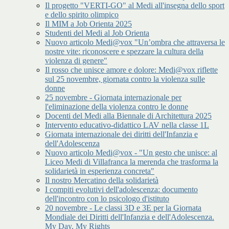
Il progetto "VERTI-GO" al Medi all'insegna dello sport
e dello spirito olimpico
Il MIM a Job Orienta 2025
Studenti del Medi al Job Orienta
Nuovo articolo Medi@vox "Un’ombra che attraversa le
nostre vite: riconoscere e spezzare la cultura della
violenza di genere"
Il rosso che unisce amore e dolore: Medi@vox riflette
sul 25 novembre, giornata contro la violenza sulle
donne
25 novembre - Giornata internazionale per
l'eliminazione della violenza contro le donne
Docenti del Medi alla Biennale di Architettura 2025
Intervento educativo-didattico LAV nella classe 1L
Giornata internazionale dei diritti dell'Infanzia e
dell'Adolescenza
Nuovo articolo Medi@vox - "Un gesto che unisce: al
Liceo Medi di Villafranca la merenda che trasforma la
solidarietà in esperienza concreta"
Il nostro Mercatino della solidarietà
I compiti evolutivi dell'adolescenza: documento
dell'incontro con lo psicologo d'istituto
20 novembre - Le classi 3D e 3E per la Giornata
Mondiale dei Diritti dell'Infanzia e dell'Adolescenza.
My Day, My Rights