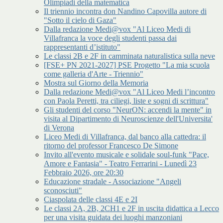
Olimpiadi della matematica
Il triennio incontra don Nandino Capovilla autore di
"Sotto il cielo di Gaza"
Dalla redazione Medi@vox "Al Liceo Medi di
Villafranca la voce degli studenti passa dai
rappresentanti d’istituto"
Le classi 2B e 2F in camminata naturalistica sulla neve
[FSE+ PN 2021-2027] PSE Progetto "La mia scuola
come galleria d'Arte - Triennio"
Mostra sul Giorno della Memoria
Dalla redazione Medi@vox "Al Liceo Medi l’incontro
con Paola Peretti, tra ciliegi, liste e sogni di scrittura"
Gli studenti del corso "NeurON: accendi la mente" in
visita al Dipartimento di Neuroscienze dell'Universita'
di Verona
Liceo Medi di Villafranca, dal banco alla cattedra: il
ritorno del professor Francesco De Simone
Invito all'evento musicale e solidale soul-funk "Pace,
Amore e Fantasia" - Teatro Ferrarini - Lunedì 23
Febbraio 2026, ore 20:30
Educazione stradale - Associazione "Angeli
sconosciuti"
Ciaspolata delle classi 4E e 2I
Le classi 2A, 2B, 2CH1 e 2F in uscita didattica a Lecco
per una visita guidata dei luoghi manzoniani