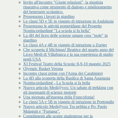
Invito all'incontro "Giuste relazioni”, la giustizia
riparativa come strumento di dialogo e miglioramento
del benessere scolastico.
Proseguono i lavori in giardino
Le classi 5D e 5E in viaggio di istruzione in Andalusia
Proseguono le attività pomeridiane del Progetto
Nontiscordardimé "La scuola si fa bella"
La 4H del liceo delle scienze umane crea "isole" in
giardino
Le classi 4A e 4B in viaggio di istruzione a Zurigo
Che scoperta il Michigan! Beatrice del quarto anno del
Liceo Medi di Villafranca e la sua esperienza di studio
negli USA
XI Festival Teatro della Scuola: 8-9-10 maggio 2025
Olympic Basket Verona
Incontro classi prime con l'Arma dei Carabinieri
La 4D alla scoperta della Basilica di Santa Anastasia
Nontiscordardimé - La Scuola si fa bella
Nuovo articolo Medi@vox: Un sabato di trekking con
gli insegnanti di scienze motorie
Una giornata all'insegna della Francofonia!
Le classi 5A e 5B in viaggio di istruzione in Portogallo
Nuovo articolo Medi@vox Tra nebbia e Po: Paolo
Malaguti e “Fumana”.
Complimenti alle nostre studentesse per la