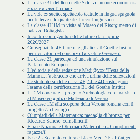
La classe 3L del liceo delle Scienze umane economico-
sociale a casa Emmaus
La vida es sueño, spettacolo teatrale in lingua spagnola
per le terze e le quarte del Liceo Linguistico
La classe 4H1M in visita al Museo del Risorgimento di
palazzo Bottagisio
Incontro con i genitori delle future classi prime
2026/2027
Consegnati in 4E i premi e gli attestati Goethe Institut
per i vincitori del concorso Talk ohne Grenzen!
La classe 2L partecipa ad una simulazione sul
Parlamento Europeo
L’editoriale della redazione Medi@vox "Festa della
Mamma, l’abbraccio che arriva prima delle spiegazioni"
Le studentesse delle classi 4E, 5L e 4D sostengono
l'esame della certificazione B1 del Goethe-Institut
La 2M conclude il progetto Archeologia con una visita
al Museo epigrafico Maffeiano di Verona
La classe 1M alla scoperta della Verona romana con il
progetto Archeologia
Olimpiadi della Matematica: medaglia di bronzo per
Riccardo Sanese, complimenti!
Finale Nazionale Olimpiadi Matematica - Complimenti
ragazze/i!
Fase 2 - Scambio culturale Liceo Medi 3E - Röntgen