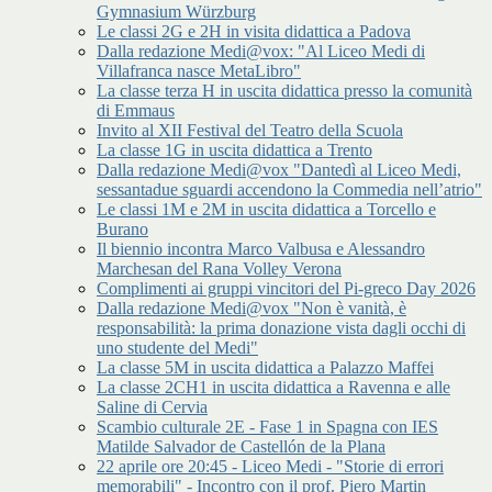
Gymnasium Würzburg
Le classi 2G e 2H in visita didattica a Padova
Dalla redazione Medi@vox: "Al Liceo Medi di
Villafranca nasce MetaLibro"
La classe terza H in uscita didattica presso la comunità
di Emmaus
Invito al XII Festival del Teatro della Scuola
La classe 1G in uscita didattica a Trento
Dalla redazione Medi@vox "Dantedì al Liceo Medi,
sessantadue sguardi accendono la Commedia nell’atrio"
Le classi 1M e 2M in uscita didattica a Torcello e
Burano
Il biennio incontra Marco Valbusa e Alessandro
Marchesan del Rana Volley Verona
Complimenti ai gruppi vincitori del Pi-greco Day 2026
Dalla redazione Medi@vox "Non è vanità, è
responsabilità: la prima donazione vista dagli occhi di
uno studente del Medi"
La classe 5M in uscita didattica a Palazzo Maffei
La classe 2CH1 in uscita didattica a Ravenna e alle
Saline di Cervia
Scambio culturale 2E - Fase 1 in Spagna con IES
Matilde Salvador de Castellón de la Plana
22 aprile ore 20:45 - Liceo Medi - "Storie di errori
memorabili" - Incontro con il prof. Piero Martin