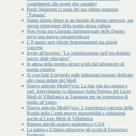
complimenti alle nostre due squadre!
Paolo Malagutti ci parla del suo ultimo romanzo
"Fumana"
Siamo donne libere in un mondo di donne oppresse, ma
spesso prigioniere della nostra stessa cultura
Non Festa ma Giornata Internazionale delle Donne:
serve una nuova consapevolezza
L’8 marzo non chiede festeggiamenti ma azioni
concrete
Invito all'incontro "La comunicazione nell’era digitale:
nuove sfide educative"
In attesa della mostra alcuni scatti dal laboratorio di
poesia creativa
Si conclude il progetto sulle istituzioni europee dedicato
alle classi quinte del Medi
Nuovo articolo Medi@vox: La mia vita tra canguri e
surf. Intervistiamo (a distanza) Sofia Pernigo del Liceo
Medi di Villafranca in Tasmania per un’esperienza di
studio all’estero
Nuovo articolo Medi@vox: L’esperienza concreta della
Ronda della Carità muove disponibilità e solidarietà
anche al Liceo Medi di Villafranca
Ripresa attività gruppo studentesco GSA
La natura e il futuro attraverso gli occhi di Francesco
Barberini