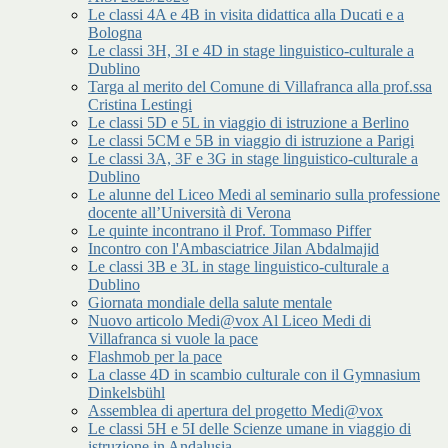
Le classi 4A e 4B in visita didattica alla Ducati e a
Bologna
Le classi 3H, 3I e 4D in stage linguistico-culturale a
Dublino
Targa al merito del Comune di Villafranca alla prof.ssa
Cristina Lestingi
Le classi 5D e 5L in viaggio di istruzione a Berlino
Le classi 5CM e 5B in viaggio di istruzione a Parigi
Le classi 3A, 3F e 3G in stage linguistico-culturale a
Dublino
Le alunne del Liceo Medi al seminario sulla professione
docente all’Università di Verona
Le quinte incontrano il Prof. Tommaso Piffer
Incontro con l'Ambasciatrice Jilan Abdalmajid
Le classi 3B e 3L in stage linguistico-culturale a
Dublino
Giornata mondiale della salute mentale
Nuovo articolo Medi@vox Al Liceo Medi di
Villafranca si vuole la pace
Flashmob per la pace
La classe 4D in scambio culturale con il Gymnasium
Dinkelsbühl
Assemblea di apertura del progetto Medi@vox
Le classi 5H e 5I delle Scienze umane in viaggio di
istruzione in Andalusia