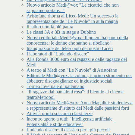
Nuovo articolo Medi@vox "Le cicatrici che non
sappiamo portare..."
Aristofane ritorna al Liceo Medi: Un successo la
rappresentazione de “Le Nuvole” in aula magna
Il latino non fa più paura
Le classi 3A e 3B in stage a Dublino
Nuovo editoriale Medi@vox "Il potere ha paura della
conoscenza: le donne che sanno si ribellano"
Inaugurazione del telescopio del nostro Liceo
I laboratori di "Ludendo discere"
Alla Ronda 3000 euro dai ragazzi e dalle ragazze del
Medi
A teatro al Medi con "Le Nuvole" di Aristofane
Editoriale Medi@vox: la cultura, il primo strumento per
abbattere diseguaglianze ed ingiustizie sociali
Torneo invernale di pallamano
"Il ragazzo dai pantaloni rosa": il biennio al cinema
teatroMetropol
Nuovo articolo Medi@vox: Anna Magalini: studentessa
e rappresentante d’istituto del Medi dalle passioni forti
Attività primo soccorso classi terze
Incontro aperto a tutti: "Intelligenza artificiale.
Potenzialità e sfide educative"
Ludendo discere: il classico per i più piccoli