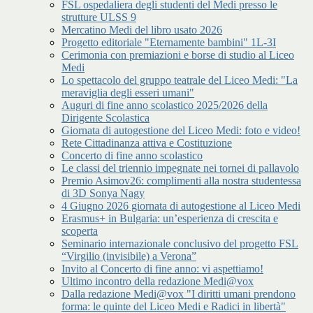
FSL ospedaliera degli studenti del Medi presso le
strutture ULSS 9
Mercatino Medi del libro usato 2026
Progetto editoriale "Eternamente bambini" 1L-3I
Cerimonia con premiazioni e borse di studio al Liceo
Medi
Lo spettacolo del gruppo teatrale del Liceo Medi: "La
meraviglia degli esseri umani"
Auguri di fine anno scolastico 2025/2026 della
Dirigente Scolastica
Giornata di autogestione del Liceo Medi: foto e video!
Rete Cittadinanza attiva e Costituzione
Concerto di fine anno scolastico
Le classi del triennio impegnate nei tornei di pallavolo
Premio Asimov26: complimenti alla nostra studentessa
di 3D Sonya Nagy
4 Giugno 2026 giornata di autogestione al Liceo Medi
Erasmus+ in Bulgaria: un’esperienza di crescita e
scoperta
Seminario internazionale conclusivo del progetto FSL
“Virgilio (invisibile) a Verona”
Invito al Concerto di fine anno: vi aspettiamo!
Ultimo incontro della redazione Medi@vox
Dalla redazione Medi@vox "I diritti umani prendono
forma: le quinte del Liceo Medi e Radici in libertà"