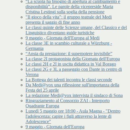
“La scuola ha bisogno di apertura al cambiamento e
disponibilità”. Le parole della vicepreside Maria
Cristina Lestingi sulla soglia della pensione
"Il gioco della vita": il gruppo teatrale del Medi
presenta il saggio di fine anno
Le classi quinte delle Scienze umane, del Classico e del
Linguistico diventano guide turistiche
9 maggio - Giornata dell'Europa al Medi
La classe 3E in scambio culturale a Würzburg -
Germania
“Ansia da prestazione: il superpotere invisibile”
La classe 2I protagonista della Giornata dell'Europa
Le classi 2H e 2I in uscita didattica in Val Borago
Le classi 2G e 3L a passeggio con Dante in centro di
Verona
La Bottega dei talenti incontra le classi seconde
Da Medi@vox una riflessione sull'importanza della
Festa del 25 aprile
La redazione Medi@vox intervista il sindaco di Sona
Ringraziamento al Consorzio ZAI - Interporto
Quadrante Europa
Lunedì 5 maggio ore 18:00 - Aula Magna - "Dentro
l'adolescenza: capire i figli attraverso la lente di
Adolescence"
9 maggio - Giornata dell'Europa