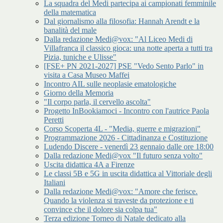
La squadra del Medi partecipa ai campionati femminile
della matematica
Dal giornalismo alla filosofia: Hannah Arendt e la
banalità del male
Dalla redazione Medi@vox: "Al Liceo Medi di
Villafranca il classico gioca: una notte aperta a tutti tra
Pizia, tuniche e Ulisse"
[FSE+ PN 2021-2027] PSE "Vedo Sento Parlo" in
visita a Casa Museo Maffei
Incontro AIL sulle neoplasie ematologiche
Giorno della Memoria
"Il corpo parla, il cervello ascolta"
Progetto InBookiamoci - Incontro con l'autrice Paola
Peretti
Corso Scoperta 4L - "Media, guerre e migrazioni"
Programmazione 2026 - Cittadinanza e Costituzione
Ludendo Discere - venerdì 23 gennaio dalle ore 18:00
Dalla redazione Medi@vox "Il futuro senza volto"
Uscita didattica 4A a Firenze
Le classi 5B e 5G in uscita didattica al Vittoriale degli
Italiani
Dalla redazione Medi@vox: "Amore che ferisce.
Quando la violenza si traveste da protezione e ti
convince che il dolore sia colpa tua"
Terza edizione Torneo di Natale dedicato alla