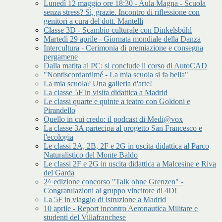
Lunedì 12 maggio ore 18:30 - Aula Magna - Scuola
senza stress? Sì, grazie. Incontro di riflessione con
genitori a cura del dott. Mantelli
Classe 3D - Scambio culturale con Dinkelsbühl
Martedì 29 aprile - Giornata mondiale della Danza
Intercultura - Cerimonia di premiazione e consegna
pergamene
Dalla matita al PC: si conclude il corso di AutoCAD
"Nontiscordardimé - La mia scuola si fa bella"
La mia scuola? Una galleria d'arte!
La classe 5F in visita didattica a Madrid
Le classi quarte e quinte a teatro con Goldoni e
Pirandello
Quello in cui credo: il podcast di Medi@vox
La classe 3A partecipa al progetto San Francesco e
l'ecologia
Le classi 2A, 2B, 2F e 2G in uscita didattica al Parco
Naturalistico del Monte Baldo
Le classi 2F e 2G in uscita didattica a Malcesine e Riva
del Garda
2^ edizione concorso "Talk ohne Grenzen" -
Congratulazioni al gruppo vincitore di 4D!
La 5F in viaggio di istruzione a Madrid
10 aprile - Report incontro Aeronautica Militare e
studenti del Villafranchese