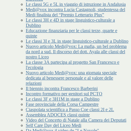
Le classi 5G e 5L in viaggio di istruzione in Andalusia
Medi@vox incontra Lucia Castagnoli, studentessa del
Medi finalista del “Premio Letterario Plus”
Le classi 3H e 4D in stage linguistico-culturale a
Dublino
Educazione finanziaria per le classi terze, quarte e
quinte
Le classi 3I e 3L in stage linguistico-culturale a Dublino
Nuovo articolo Medi@vox: La mafia, un bel problema
da nord a sud. Il discorso del dott. Ayala alle classi del
nostro Liceo
La classe 3A partecipa al progetto San Francesco e
l'ecologia
Nuovo articolo Medi@vox: una giornata speciale
dedicata al benessere personale e al valore delle
relazioni
Il biennio incontra Francesco Barberini
Incontro formativo per genitori sul PCTO
Le classi 3F e 3H1M in stage a Dublino
Fase provinciale della Corsa Campestre
Ciaspolata scientifica a Passo Coe classi 2I e 2L
Assemblea ADOCES classi quinte
Video del Concerto di Natale alla Camera dei Deputati
Self Care Day del Liceo Medi
Da Medi@vox il video de "Le Nuvole"