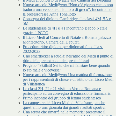
Il Medi al concerto di Natale alla Camera dei Deputati
Nuovo articolo Medi@vox “Non c’è giorno che io non
traduca una versione di latino o di greco”. Incontriamo
la professoressa Anna Tonellotto
Consegna dei diplomi Cambridge alle classi 4M, 5A e
5M
Le studentesse di 4H e 4 I incontrano Babbo Natale
grazie al PCTO
Il Liceo Medi al Concerto di Natale a Roma a palazzo
Montecitorio, Camera dei Deputati.
Procedura ritiro diplomi per diplomati fino all'a.s.
2022/2023
Uno smartlocker a scuola: nell'atrio del Medi il punto di
ritiro delle prenotazioni dei prestiti librari
Progetto “Skillati! Sei tu che mi fai stare bene quando
io sto male e viceversa”
Nuovo articolo Medi@vox Una mattina di formazione
per i rappresentanti di classe e di istituto del Liceo Medi
di Villafranca
Le classi 2H, 2I e 2L visitano Verona Romana e
partecipano ad un convegno di educazione finanziaria
Primo incontro del gruppo di lettura studentesco
La campestre del Liceo Medi di Villafranca, anche
quest’anno una giornata dai grandi risultati sportivi
Una serata che rimarrà nella memoria: presentato il