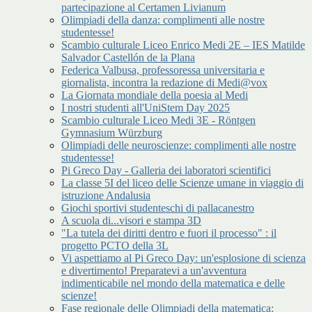
partecipazione al Certamen Livianum
Olimpiadi della danza: complimenti alle nostre
studentesse!
Scambio culturale Liceo Enrico Medi 2E – IES Matilde
Salvador Castellón de la Plana
Federica Valbusa, professoressa universitaria e
giornalista, incontra la redazione di Medi@vox
La Giornata mondiale della poesia al Medi
I nostri studenti all'UniStem Day 2025
Scambio culturale Liceo Medi 3E - Röntgen
Gymnasium Würzburg
Olimpiadi delle neuroscienze: complimenti alle nostre
studentesse!
Pi Greco Day - Galleria dei laboratori scientifici
La classe 5I del liceo delle Scienze umane in viaggio di
istruzione Andalusia
Giochi sportivi studenteschi di pallacanestro
A scuola di...visori e stampa 3D
"La tutela dei diritti dentro e fuori il processo" : il
progetto PCTO della 3L
Vi aspettiamo al Pi Greco Day: un'esplosione di scienza
e divertimento! Preparatevi a un'avventura
indimenticabile nel mondo della matematica e delle
scienze!
Fase regionale delle Olimpiadi della matematica: