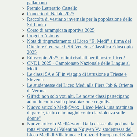
pallamano
Premio Letterario Castello
Concerto di Natale 2025
Raccolta di vestiario invernale per la popolazione dello
Sri Lanka
Corso di arrampicata sportiva 2025
Progetto Asimov
Nota di ringraziamento al Liceo "E. Medi" a firma del
Direttore Generale USR Veneto - Classifica Eduscopio
2025
Eduscopio 2025: ottimi risultati per il nostro Liceo!
CNDL 2025 - Campionato Nazionale delle Lingue al
Medi
Le classi 5A e 5F in viaggio di istruzione a Trieste e
Slovenia
Le studentesse del Liceo Medi alla Fiera Job & Orienta
di Verona
Gifted: non solo voti alti. Le nostre classi partecipano
ad un incontro sulla plusdotazione cognitiva
Nuovo articolo Medi@vox "Liceo Medi, una mattinata
di parole, teatro e immagini contro la violenza sulle
donne"
Nuovo articolo Medi@vox "Dalla classe alla pedana: la
rotta vincente di Valentina Nguyen Vy, studentessa del
Liceo Medi di Villafranca e bronzo d’Europa nel Kata"