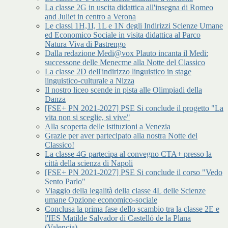
La classe 2G in uscita didattica all'insegna di Romeo
and Juliet in centro a Verona
Le classi 1H,1I, 1L e 1N degli Indirizzi Scienze Umane
ed Economico Sociale in visita didattica al Parco
Natura Viva di Pastrengo
Dalla redazione Medi@vox Plauto incanta il Medi:
successone delle Menecme alla Notte del Classico
La classe 2D dell'indirizzo linguistico in stage
linguistico-culturale a Nizza
Il nostro liceo scende in pista alle Olimpiadi della
Danza
[FSE+ PN 2021-2027] PSE Si conclude il progetto "La
vita non si sceglie, si vive"
Alla scoperta delle istituzioni a Venezia
Grazie per aver partecipato alla nostra Notte del
Classico!
La classe 4G partecipa al convegno CTA+ presso la
città della scienza di Napoli
[FSE+ PN 2021-2027] PSE Si conclude il corso "Vedo
Sento Parlo"
Viaggio della legalità della classe 4L delle Scienze
umane Opzione economico-sociale
Conclusa la prima fase dello scambio tra la classe 2E e
l'IES Matilde Salvador di Castelló de la Plana
(Valencia)