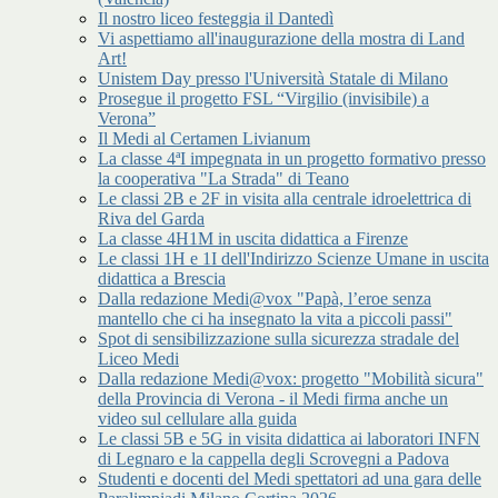
Il nostro liceo festeggia il Dantedì
Vi aspettiamo all'inaugurazione della mostra di Land
Art!
Unistem Day presso l'Università Statale di Milano
Prosegue il progetto FSL “Virgilio (invisibile) a
Verona”
Il Medi al Certamen Livianum
La classe 4ªI impegnata in un progetto formativo presso
la cooperativa "La Strada" di Teano
Le classi 2B e 2F in visita alla centrale idroelettrica di
Riva del Garda
La classe 4H1M in uscita didattica a Firenze
Le classi 1H e 1I dell'Indirizzo Scienze Umane in uscita
didattica a Brescia
Dalla redazione Medi@vox "Papà, l’eroe senza
mantello che ci ha insegnato la vita a piccoli passi"
Spot di sensibilizzazione sulla sicurezza stradale del
Liceo Medi
Dalla redazione Medi@vox: progetto "Mobilità sicura"
della Provincia di Verona - il Medi firma anche un
video sul cellulare alla guida
Le classi 5B e 5G in visita didattica ai laboratori INFN
di Legnaro e la cappella degli Scrovegni a Padova
Studenti e docenti del Medi spettatori ad una gara delle