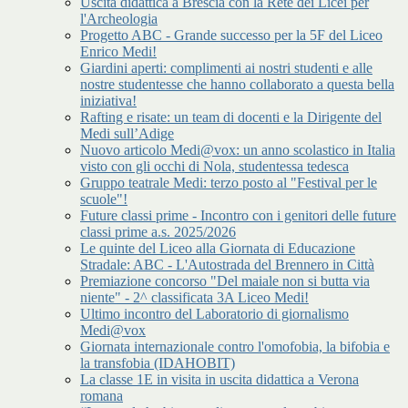
Uscita didattica a Brescia con la Rete dei Licei per
l'Archeologia
Progetto ABC - Grande successo per la 5F del Liceo
Enrico Medi!
Giardini aperti: complimenti ai nostri studenti e alle
nostre studentesse che hanno collaborato a questa bella
iniziativa!
Rafting e risate: un team di docenti e la Dirigente del
Medi sull’Adige
Nuovo articolo Medi@vox: un anno scolastico in Italia
visto con gli occhi di Nola, studentessa tedesca
Gruppo teatrale Medi: terzo posto al "Festival per le
scuole"!
Future classi prime - Incontro con i genitori delle future
classi prime a.s. 2025/2026
Le quinte del Liceo alla Giornata di Educazione
Stradale: ABC - L'Autostrada del Brennero in Città
Premiazione concorso "Del maiale non si butta via
niente" - 2^ classificata 3A Liceo Medi!
Ultimo incontro del Laboratorio di giornalismo
Medi@vox
Giornata internazionale contro l'omofobia, la bifobia e
la transfobia (IDAHOBIT)
La classe 1E in visita in uscita didattica a Verona
romana