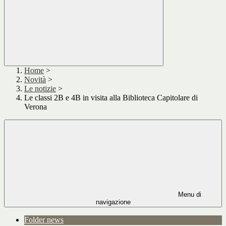
Home
>
Novità
>
Le notizie
>
Le classi 2B e 4B in visita alla Biblioteca Capitolare di
Verona
Menu di
navigazione
Folder news