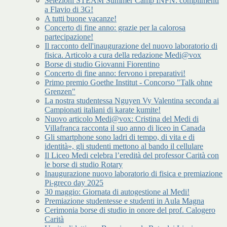
Selezioni STEAM Summer Camp INFN: complimenti
a Flavio di 3G!
A tutti buone vacanze!
Concerto di fine anno: grazie per la calorosa
partecipazione!
Il racconto dell'inaugurazione del nuovo laboratorio di
fisica. Articolo a cura della redazione Medi@vox
Borse di studio Giovanni Fiorentino
Concerto di fine anno: fervono i preparativi!
Primo premio Goethe Institut - Concorso "Talk ohne
Grenzen"
La nostra studentessa Nguyen Vy Valentina seconda ai
Campionati italiani di karate kumite!
Nuovo articolo Medi@vox: Cristina del Medi di
Villafranca racconta il suo anno di liceo in Canada
Gli smartphone sono ladri di tempo, di vita e di
identità», gli studenti mettono al bando il cellulare
Il Liceo Medi celebra l’eredità del professor Carità con
le borse di studio Rotary
Inaugurazione nuovo laboratorio di fisica e premiazione
Pi-greco day 2025
30 maggio: Giornata di autogestione al Medi!
Premiazione studentesse e studenti in Aula Magna
Cerimonia borse di studio in onore del prof. Calogero
Carità