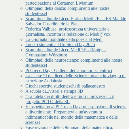
partecipazione al Certamen Livianum
Olimpiadi della danza: complimenti alle nostre
studentesse!
Scambio culturale Liceo Enrico Medi 2E – IES Matilde
Salvador Castellón de la Plana
Federica Valbusa, professoressa universitaria e
giornalista, incontra la redazione di Medi@vox
La Giornata mondiale della poesia al Medi
I nostri studenti all'UniStem Day 2025
Scambio culturale Liceo Medi 3E - Röntgen
Gymnasium Würzburg
Olimpiadi delle neuroscienze: complimenti alle nostre
studentesse!
Pi Greco Day - Galleria dei laboratori scientifici
La classe 5I del liceo delle Scienze umane in viaggio di
istruzione Andalusia
Giochi sportivi studenteschi di pallacanestro
A scuola di...visori e stampa 3D
"La tutela dei diritti dentro e fuori il processo" : il
progetto PCTO della 3L
Vi aspettiamo al Pi Greco Day: un'esplosione di scienza
e divertimento! Preparatevi a un'avventura
indimenticabile nel mondo della matematica e delle
scienze!
Fase regionale delle Olimpiadi della matematica: