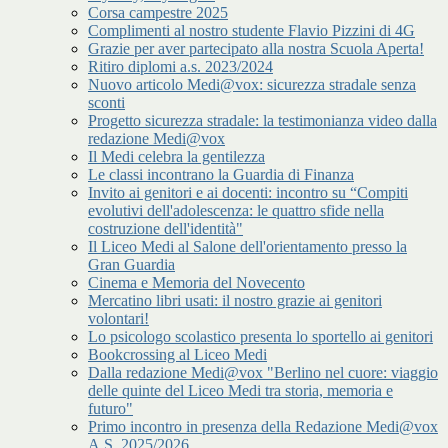
Corsa campestre 2025
Complimenti al nostro studente Flavio Pizzini di 4G
Grazie per aver partecipato alla nostra Scuola Aperta!
Ritiro diplomi a.s. 2023/2024
Nuovo articolo Medi@vox: sicurezza stradale senza
sconti
Progetto sicurezza stradale: la testimonianza video dalla
redazione Medi@vox
Il Medi celebra la gentilezza
Le classi incontrano la Guardia di Finanza
Invito ai genitori e ai docenti: incontro su “Compiti
evolutivi dell'adolescenza: le quattro sfide nella
costruzione dell'identità"
Il Liceo Medi al Salone dell'orientamento presso la
Gran Guardia
Cinema e Memoria del Novecento
Mercatino libri usati: il nostro grazie ai genitori
volontari!
Lo psicologo scolastico presenta lo sportello ai genitori
Bookcrossing al Liceo Medi
Dalla redazione Medi@vox "Berlino nel cuore: viaggio
delle quinte del Liceo Medi tra storia, memoria e
futuro"
Primo incontro in presenza della Redazione Medi@vox
A.S. 2025/2026