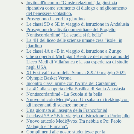
Invito all'incontro "Giuste relazioni”, la giustizia
riparativa come strumento di dialogo e miglioramento
del benessere scolastico.
Proseguono i lavori in giardino
Le classi 5D e 5E in viaggio di istruzione in Andalusia
Proseguono le attività pomeridiane del Progetto
Nontiscordardimé "La scuola si fa bella"
La 4H del liceo delle scienze umane crea "isole" in
giardino
Le classi 4A e 4B in viaggio di istruzione a Zurigo
Che scoperta il Michigan! Beatrice del quarto anno del
Liceo Medi di Villafranca e la sua esperienza di studio
negli USA
XI Festival Teatro della Scuola: 8-9-10 maggio 2025
Olympic Basket Verona
Incontro classi prime con l'Arma dei Carabinieri
La 4D alla scoperta della Basilica di Santa Anastasia
Nontiscordardimé - La Scuola si fa bella
Nuovo articolo Medi@vox: Un sabato di trekking con
gli insegnanti di scienze motorie
Una giornata all'insegna della Francofonia!
Le classi 5A e 5B in viaggio di istruzione in Portogallo
Nuovo articolo Medi@vox Tra nebbia e Po: Paolo
Malaguti e “Fumana”.
Complimenti alle nostre studentesse per la