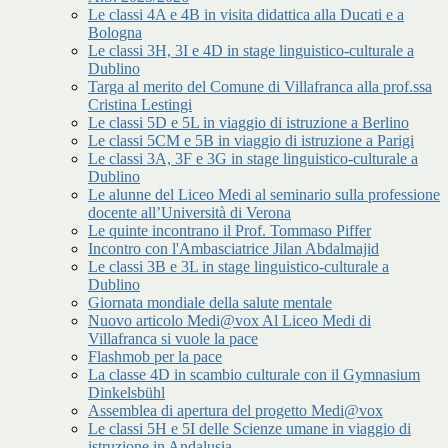
Le classi 4A e 4B in visita didattica alla Ducati e a
Bologna
Le classi 3H, 3I e 4D in stage linguistico-culturale a
Dublino
Targa al merito del Comune di Villafranca alla prof.ssa
Cristina Lestingi
Le classi 5D e 5L in viaggio di istruzione a Berlino
Le classi 5CM e 5B in viaggio di istruzione a Parigi
Le classi 3A, 3F e 3G in stage linguistico-culturale a
Dublino
Le alunne del Liceo Medi al seminario sulla professione
docente all’Università di Verona
Le quinte incontrano il Prof. Tommaso Piffer
Incontro con l'Ambasciatrice Jilan Abdalmajid
Le classi 3B e 3L in stage linguistico-culturale a
Dublino
Giornata mondiale della salute mentale
Nuovo articolo Medi@vox Al Liceo Medi di
Villafranca si vuole la pace
Flashmob per la pace
La classe 4D in scambio culturale con il Gymnasium
Dinkelsbühl
Assemblea di apertura del progetto Medi@vox
Le classi 5H e 5I delle Scienze umane in viaggio di
istruzione in Andalusia