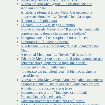
Nuovo articolo Medi@vox "Le cicatrici che non
sappiamo portare..."
Aristofane ritorna al Liceo Medi: Un successo la
rappresentazione de “Le Nuvole” in aula magna
Il latino non fa più paura
Le classi 3A e 3B in stage a Dublino
Nuovo editoriale Medi@vox "Il potere ha paura della
conoscenza: le donne che sanno si ribellano"
Inaugurazione del telescopio del nostro Liceo
I laboratori di "Ludendo discere"
Alla Ronda 3000 euro dai ragazzi e dalle ragazze del
Medi
A teatro al Medi con "Le Nuvole" di Aristofane
Editoriale Medi@vox: la cultura, il primo strumento per
abbattere diseguaglianze ed ingiustizie sociali
Torneo invernale di pallamano
"Il ragazzo dai pantaloni rosa": il biennio al cinema
teatroMetropol
Nuovo articolo Medi@vox: Anna Magalini: studentessa
e rappresentante d’istituto del Medi dalle passioni forti
Attività primo soccorso classi terze
Incontro aperto a tutti: "Intelligenza artificiale.
Potenzialità e sfide educative"
Ludendo discere: il classico per i più piccoli