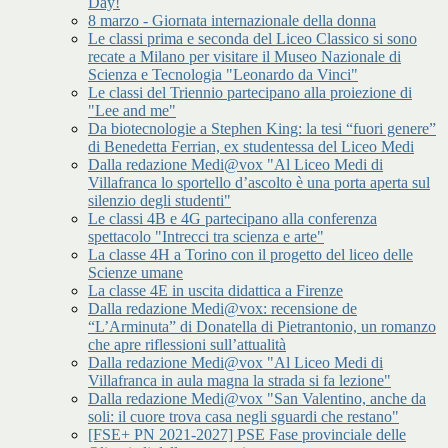
Day!
8 marzo - Giornata internazionale della donna
Le classi prima e seconda del Liceo Classico si sono
recate a Milano per visitare il Museo Nazionale di
Scienza e Tecnologia "Leonardo da Vinci"
Le classi del Triennio partecipano alla proiezione di
"Lee and me"
Da biotecnologie a Stephen King: la tesi “fuori genere”
di Benedetta Ferrian, ex studentessa del Liceo Medi
Dalla redazione Medi@vox "Al Liceo Medi di
Villafranca lo sportello d’ascolto è una porta aperta sul
silenzio degli studenti"
Le classi 4B e 4G partecipano alla conferenza
spettacolo "Intrecci tra scienza e arte"
La classe 4H a Torino con il progetto del liceo delle
Scienze umane
La classe 4E in uscita didattica a Firenze
Dalla redazione Medi@vox: recensione de
“L’Arminuta” di Donatella di Pietrantonio, un romanzo
che apre riflessioni sull’attualità
Dalla redazione Medi@vox "Al Liceo Medi di
Villafranca in aula magna la strada si fa lezione"
Dalla redazione Medi@vox "San Valentino, anche da
soli: il cuore trova casa negli sguardi che restano"
[FSE+ PN 2021-2027] PSE Fase provinciale delle