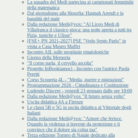
La squadra del Medi partecipa ai campionati femminile
della matematica
Dal giornalismo alla filosofia: Hannah Arendt e la
banalità del male
Dalla redazione Medi@vox: "Al Liceo Medi di
Villafranca il classico gioca: una notte aperta a tutti tra
Pizia, tuniche e Ulisse"
[FSE+ PN 2021-2027] PSE "Vedo Sento Parlo" in
visita a Casa Museo Maffei
Incontro AIL sulle neoplasie ematologiche
Giorno della Memoria
"Il corpo parla, il cervello ascolta"
Progetto InBookiamoci - Incontro con l'autrice Paola
Peretti
Corso Scoperta 4L - "Media, guerre e migrazioni"
Programmazione 2026 - Cittadinanza e Costituzione
Ludendo Discere - venerdì 23 gennaio dalle ore 18:00
Dalla redazione Medi@vox "Il futuro senza volto"
Uscita didattica 4A a Firenze
Le classi 5B e 5G in uscita didattica al Vittoriale degli
Italiani
Dalla redazione Medi@vox: "Amore che ferisce.
Quando la violenza si traveste da protezione e ti
convince che il dolore sia colpa tua"
Terza edizione Torneo di Natale dedicato alla