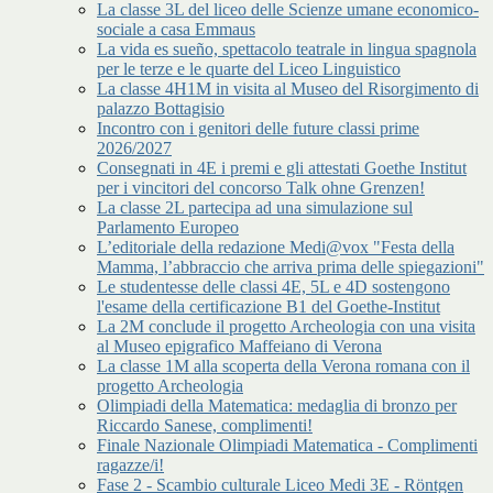
La classe 3L del liceo delle Scienze umane economico-
sociale a casa Emmaus
La vida es sueño, spettacolo teatrale in lingua spagnola
per le terze e le quarte del Liceo Linguistico
La classe 4H1M in visita al Museo del Risorgimento di
palazzo Bottagisio
Incontro con i genitori delle future classi prime
2026/2027
Consegnati in 4E i premi e gli attestati Goethe Institut
per i vincitori del concorso Talk ohne Grenzen!
La classe 2L partecipa ad una simulazione sul
Parlamento Europeo
L’editoriale della redazione Medi@vox "Festa della
Mamma, l’abbraccio che arriva prima delle spiegazioni"
Le studentesse delle classi 4E, 5L e 4D sostengono
l'esame della certificazione B1 del Goethe-Institut
La 2M conclude il progetto Archeologia con una visita
al Museo epigrafico Maffeiano di Verona
La classe 1M alla scoperta della Verona romana con il
progetto Archeologia
Olimpiadi della Matematica: medaglia di bronzo per
Riccardo Sanese, complimenti!
Finale Nazionale Olimpiadi Matematica - Complimenti
ragazze/i!
Fase 2 - Scambio culturale Liceo Medi 3E - Röntgen