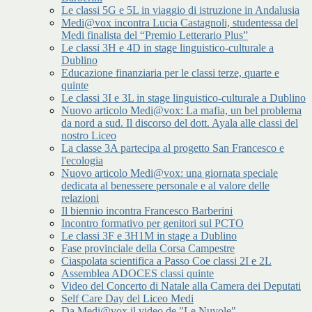
Le classi 5G e 5L in viaggio di istruzione in Andalusia
Medi@vox incontra Lucia Castagnoli, studentessa del
Medi finalista del “Premio Letterario Plus”
Le classi 3H e 4D in stage linguistico-culturale a
Dublino
Educazione finanziaria per le classi terze, quarte e
quinte
Le classi 3I e 3L in stage linguistico-culturale a Dublino
Nuovo articolo Medi@vox: La mafia, un bel problema
da nord a sud. Il discorso del dott. Ayala alle classi del
nostro Liceo
La classe 3A partecipa al progetto San Francesco e
l'ecologia
Nuovo articolo Medi@vox: una giornata speciale
dedicata al benessere personale e al valore delle
relazioni
Il biennio incontra Francesco Barberini
Incontro formativo per genitori sul PCTO
Le classi 3F e 3H1M in stage a Dublino
Fase provinciale della Corsa Campestre
Ciaspolata scientifica a Passo Coe classi 2I e 2L
Assemblea ADOCES classi quinte
Video del Concerto di Natale alla Camera dei Deputati
Self Care Day del Liceo Medi
Da Medi@vox il video de "Le Nuvole"