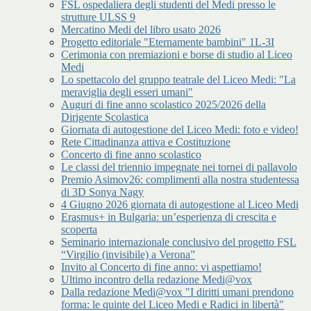
FSL ospedaliera degli studenti del Medi presso le
strutture ULSS 9
Mercatino Medi del libro usato 2026
Progetto editoriale "Eternamente bambini" 1L-3I
Cerimonia con premiazioni e borse di studio al Liceo
Medi
Lo spettacolo del gruppo teatrale del Liceo Medi: "La
meraviglia degli esseri umani"
Auguri di fine anno scolastico 2025/2026 della
Dirigente Scolastica
Giornata di autogestione del Liceo Medi: foto e video!
Rete Cittadinanza attiva e Costituzione
Concerto di fine anno scolastico
Le classi del triennio impegnate nei tornei di pallavolo
Premio Asimov26: complimenti alla nostra studentessa
di 3D Sonya Nagy
4 Giugno 2026 giornata di autogestione al Liceo Medi
Erasmus+ in Bulgaria: un’esperienza di crescita e
scoperta
Seminario internazionale conclusivo del progetto FSL
“Virgilio (invisibile) a Verona”
Invito al Concerto di fine anno: vi aspettiamo!
Ultimo incontro della redazione Medi@vox
Dalla redazione Medi@vox "I diritti umani prendono
forma: le quinte del Liceo Medi e Radici in libertà"