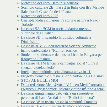
Mercatino del libro usato in succursale
Scambio culturale 2E - Fase 2 in Italia con IES Matilde
Salvador di Castellón de la Plana
Mercatino del libro 2026
Una splendida escursione tra storia e natura a Nago -
Torbole
Le classi 5A e 5CM in uscita didattica presso il
Vittoriale degli Italiani
La classe 3D in scambio linguistico-culturale a
Dinkelsbühl
Le classi 3F e 3G dell'Indirizzo Scienze Applicate
hanno partecipato a "Run for science"
Studenti e studentesse del nostro Liceo in Bulgaria per
il progetto Erasmus+
La classe 4H1M lancia la campagna social “Oltre il
silenzio #iotelochiedo”
Intelligenze multiple e cittadinanza attiva in 1L
Progetto formativo Erasmus Job Shadowing a Helsinki
STOP AL BULLISMO!
Dalla redazione Medi@vox "Al Liceo Medi è tornato il
Pi-greco Day: laboratori, scienza e curiosità fino a sera"
Le classi quinte hanno dato vita a un suggestivo
percorso di Land Art dal titolo “Radici di libertà”
La classe 3B in uscita presso la comunità Emmaus
Le classi 1F e 1G in uscita didattica a Modena