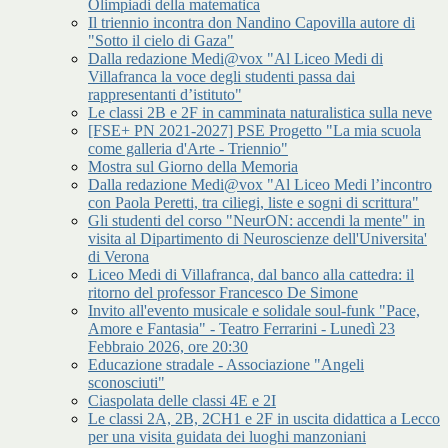
Olimpiadi della matematica
Il triennio incontra don Nandino Capovilla autore di
"Sotto il cielo di Gaza"
Dalla redazione Medi@vox "Al Liceo Medi di
Villafranca la voce degli studenti passa dai
rappresentanti d’istituto"
Le classi 2B e 2F in camminata naturalistica sulla neve
[FSE+ PN 2021-2027] PSE Progetto "La mia scuola
come galleria d'Arte - Triennio"
Mostra sul Giorno della Memoria
Dalla redazione Medi@vox "Al Liceo Medi l’incontro
con Paola Peretti, tra ciliegi, liste e sogni di scrittura"
Gli studenti del corso "NeurON: accendi la mente" in
visita al Dipartimento di Neuroscienze dell'Universita'
di Verona
Liceo Medi di Villafranca, dal banco alla cattedra: il
ritorno del professor Francesco De Simone
Invito all'evento musicale e solidale soul-funk "Pace,
Amore e Fantasia" - Teatro Ferrarini - Lunedì 23
Febbraio 2026, ore 20:30
Educazione stradale - Associazione "Angeli
sconosciuti"
Ciaspolata delle classi 4E e 2I
Le classi 2A, 2B, 2CH1 e 2F in uscita didattica a Lecco
per una visita guidata dei luoghi manzoniani