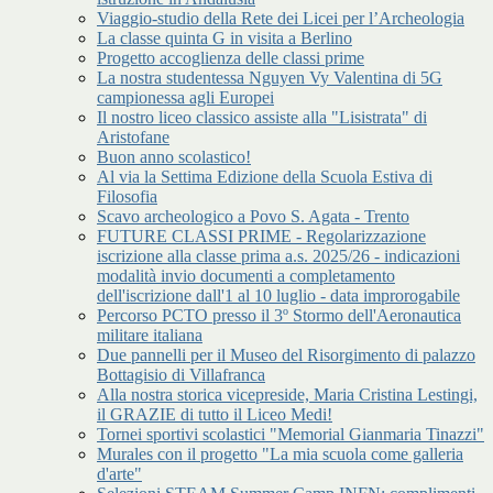
Viaggio-studio della Rete dei Licei per l’Archeologia
La classe quinta G in visita a Berlino
Progetto accoglienza delle classi prime
La nostra studentessa Nguyen Vy Valentina di 5G
campionessa agli Europei
Il nostro liceo classico assiste alla "Lisistrata" di
Aristofane
Buon anno scolastico!
Al via la Settima Edizione della Scuola Estiva di
Filosofia
Scavo archeologico a Povo S. Agata - Trento
FUTURE CLASSI PRIME - Regolarizzazione
iscrizione alla classe prima a.s. 2025/26 - indicazioni
modalità invio documenti a completamento
dell'iscrizione dall'1 al 10 luglio - data improrogabile
Percorso PCTO presso il 3º Stormo dell'Aeronautica
militare italiana
Due pannelli per il Museo del Risorgimento di palazzo
Bottagisio di Villafranca
Alla nostra storica vicepreside, Maria Cristina Lestingi,
il GRAZIE di tutto il Liceo Medi!
Tornei sportivi scolastici "Memorial Gianmaria Tinazzi"
Murales con il progetto "La mia scuola come galleria
d'arte"