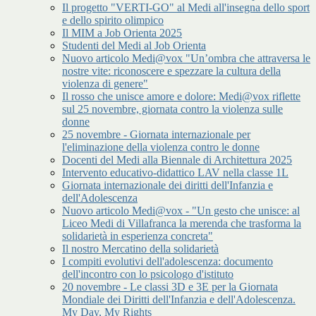
Il progetto "VERTI-GO" al Medi all'insegna dello sport
e dello spirito olimpico
Il MIM a Job Orienta 2025
Studenti del Medi al Job Orienta
Nuovo articolo Medi@vox "Un’ombra che attraversa le
nostre vite: riconoscere e spezzare la cultura della
violenza di genere"
Il rosso che unisce amore e dolore: Medi@vox riflette
sul 25 novembre, giornata contro la violenza sulle
donne
25 novembre - Giornata internazionale per
l'eliminazione della violenza contro le donne
Docenti del Medi alla Biennale di Architettura 2025
Intervento educativo-didattico LAV nella classe 1L
Giornata internazionale dei diritti dell'Infanzia e
dell'Adolescenza
Nuovo articolo Medi@vox - "Un gesto che unisce: al
Liceo Medi di Villafranca la merenda che trasforma la
solidarietà in esperienza concreta"
Il nostro Mercatino della solidarietà
I compiti evolutivi dell'adolescenza: documento
dell'incontro con lo psicologo d'istituto
20 novembre - Le classi 3D e 3E per la Giornata
Mondiale dei Diritti dell'Infanzia e dell'Adolescenza.
My Day, My Rights