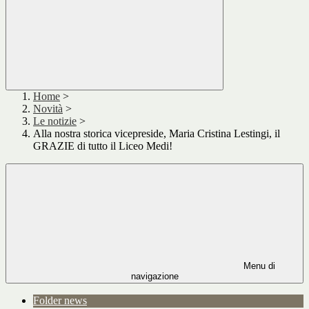
Home
>
Novità
>
Le notizie
>
Alla nostra storica vicepreside, Maria Cristina Lestingi, il
GRAZIE di tutto il Liceo Medi!
Menu di
navigazione
Folder news