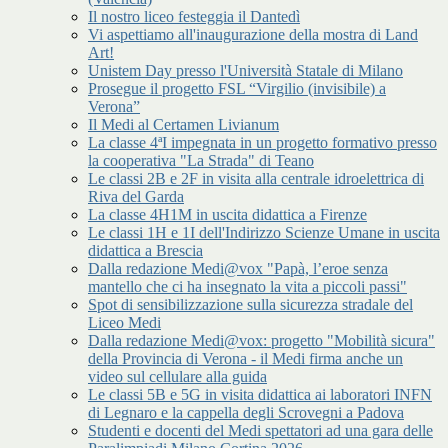
Il nostro liceo festeggia il Dantedì
Vi aspettiamo all'inaugurazione della mostra di Land
Art!
Unistem Day presso l'Università Statale di Milano
Prosegue il progetto FSL “Virgilio (invisibile) a
Verona”
Il Medi al Certamen Livianum
La classe 4ªI impegnata in un progetto formativo presso
la cooperativa "La Strada" di Teano
Le classi 2B e 2F in visita alla centrale idroelettrica di
Riva del Garda
La classe 4H1M in uscita didattica a Firenze
Le classi 1H e 1I dell'Indirizzo Scienze Umane in uscita
didattica a Brescia
Dalla redazione Medi@vox "Papà, l’eroe senza
mantello che ci ha insegnato la vita a piccoli passi"
Spot di sensibilizzazione sulla sicurezza stradale del
Liceo Medi
Dalla redazione Medi@vox: progetto "Mobilità sicura"
della Provincia di Verona - il Medi firma anche un
video sul cellulare alla guida
Le classi 5B e 5G in visita didattica ai laboratori INFN
di Legnaro e la cappella degli Scrovegni a Padova
Studenti e docenti del Medi spettatori ad una gara delle