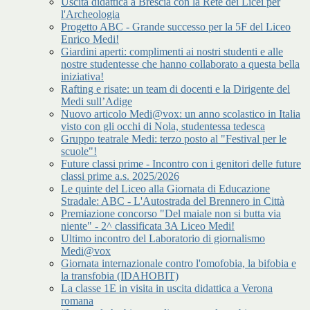
Uscita didattica a Brescia con la Rete dei Licei per
l'Archeologia
Progetto ABC - Grande successo per la 5F del Liceo
Enrico Medi!
Giardini aperti: complimenti ai nostri studenti e alle
nostre studentesse che hanno collaborato a questa bella
iniziativa!
Rafting e risate: un team di docenti e la Dirigente del
Medi sull’Adige
Nuovo articolo Medi@vox: un anno scolastico in Italia
visto con gli occhi di Nola, studentessa tedesca
Gruppo teatrale Medi: terzo posto al "Festival per le
scuole"!
Future classi prime - Incontro con i genitori delle future
classi prime a.s. 2025/2026
Le quinte del Liceo alla Giornata di Educazione
Stradale: ABC - L'Autostrada del Brennero in Città
Premiazione concorso "Del maiale non si butta via
niente" - 2^ classificata 3A Liceo Medi!
Ultimo incontro del Laboratorio di giornalismo
Medi@vox
Giornata internazionale contro l'omofobia, la bifobia e
la transfobia (IDAHOBIT)
La classe 1E in visita in uscita didattica a Verona
romana