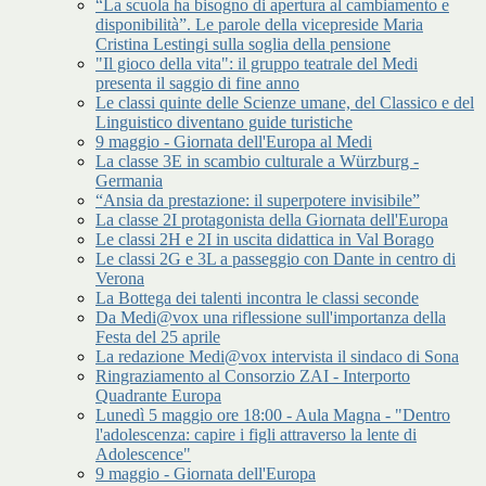
“La scuola ha bisogno di apertura al cambiamento e
disponibilità”. Le parole della vicepreside Maria
Cristina Lestingi sulla soglia della pensione
"Il gioco della vita": il gruppo teatrale del Medi
presenta il saggio di fine anno
Le classi quinte delle Scienze umane, del Classico e del
Linguistico diventano guide turistiche
9 maggio - Giornata dell'Europa al Medi
La classe 3E in scambio culturale a Würzburg -
Germania
“Ansia da prestazione: il superpotere invisibile”
La classe 2I protagonista della Giornata dell'Europa
Le classi 2H e 2I in uscita didattica in Val Borago
Le classi 2G e 3L a passeggio con Dante in centro di
Verona
La Bottega dei talenti incontra le classi seconde
Da Medi@vox una riflessione sull'importanza della
Festa del 25 aprile
La redazione Medi@vox intervista il sindaco di Sona
Ringraziamento al Consorzio ZAI - Interporto
Quadrante Europa
Lunedì 5 maggio ore 18:00 - Aula Magna - "Dentro
l'adolescenza: capire i figli attraverso la lente di
Adolescence"
9 maggio - Giornata dell'Europa