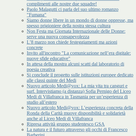
complimenti alle nostre due squadre!
Paolo Malagutti ci parla del suo ultimo romanzo
"Fumana"
Siamo donne libere in un mondo di donne oppresse, ma
spesso prigioniere della nostra stessa cultura
Non Festa ma Giornata Internazionale delle Donne:
serve una nuova consapevolezza
L’8 marzo non chiede festeggiamenti ma azioni
concrete
Invito all'incontro "La comunicazione nell’era digitale:
nuove sfide educative"
In attesa della mostra alcuni scatti dal laboratorio di
poesia creativa
Si conclude il progetto sulle istituzioni europee dedicato
alle classi quinte del Medi
Nuovo articolo Medi@vox: La mia vita tra canguri e
surf. Intervistiamo (a distanza) Sofia Pernigo del Liceo
Medi di Villafranca in Tasmania per un’esperienza di
studio all’estero
Nuovo articolo Medi@vox: L’esperienza concreta della
Ronda della Carità muove disponibilità e solidarietà
anche al Liceo Medi di Villafranca
Ripresa attività gruppo studentesco GSA
La natura e il futuro attraverso gli occhi di Francesco
Barberini