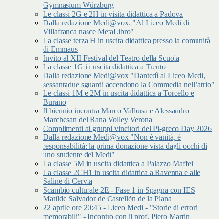
Gymnasium Würzburg
Le classi 2G e 2H in visita didattica a Padova
Dalla redazione Medi@vox: "Al Liceo Medi di
Villafranca nasce MetaLibro"
La classe terza H in uscita didattica presso la comunità
di Emmaus
Invito al XII Festival del Teatro della Scuola
La classe 1G in uscita didattica a Trento
Dalla redazione Medi@vox "Dantedì al Liceo Medi,
sessantadue sguardi accendono la Commedia nell’atrio"
Le classi 1M e 2M in uscita didattica a Torcello e
Burano
Il biennio incontra Marco Valbusa e Alessandro
Marchesan del Rana Volley Verona
Complimenti ai gruppi vincitori del Pi-greco Day 2026
Dalla redazione Medi@vox "Non è vanità, è
responsabilità: la prima donazione vista dagli occhi di
uno studente del Medi"
La classe 5M in uscita didattica a Palazzo Maffei
La classe 2CH1 in uscita didattica a Ravenna e alle
Saline di Cervia
Scambio culturale 2E - Fase 1 in Spagna con IES
Matilde Salvador de Castellón de la Plana
22 aprile ore 20:45 - Liceo Medi - "Storie di errori
memorabili" - Incontro con il prof. Piero Martin