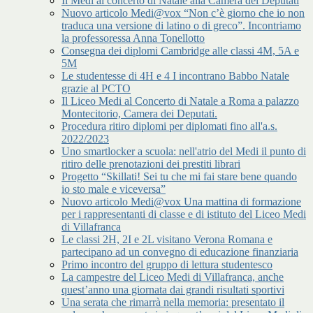
Il Medi al concerto di Natale alla Camera dei Deputati
Nuovo articolo Medi@vox “Non c’è giorno che io non
traduca una versione di latino o di greco”. Incontriamo
la professoressa Anna Tonellotto
Consegna dei diplomi Cambridge alle classi 4M, 5A e
5M
Le studentesse di 4H e 4 I incontrano Babbo Natale
grazie al PCTO
Il Liceo Medi al Concerto di Natale a Roma a palazzo
Montecitorio, Camera dei Deputati.
Procedura ritiro diplomi per diplomati fino all'a.s.
2022/2023
Uno smartlocker a scuola: nell'atrio del Medi il punto di
ritiro delle prenotazioni dei prestiti librari
Progetto “Skillati! Sei tu che mi fai stare bene quando
io sto male e viceversa”
Nuovo articolo Medi@vox Una mattina di formazione
per i rappresentanti di classe e di istituto del Liceo Medi
di Villafranca
Le classi 2H, 2I e 2L visitano Verona Romana e
partecipano ad un convegno di educazione finanziaria
Primo incontro del gruppo di lettura studentesco
La campestre del Liceo Medi di Villafranca, anche
quest’anno una giornata dai grandi risultati sportivi
Una serata che rimarrà nella memoria: presentato il