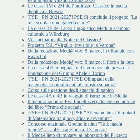
Paralimpiadi Milano Cortina 2026
Le classi 1M e 2M dell’indirizzo Classico in uscita
didattica a Brescia
[FSE+ PN 2021-2027] PSE Si conclude il progetto "La
mia scuola come galleria d'arte"
La classe 3E del Liceo Linguistico Medi in scambio
culturale a Würzburg
Vi aspettiamo alla Notte del Classico!
Progetto FSL “Virgilio (invisibile) a Verona”
Dalla redazione Medi@vox: 8 marzo, in tribunale con
Ravachol
Dalla redazione Medi@vox: 8 marzo, il fiore e la lotta
La classe 4H impegnata nel lavoro sociale presso la
Fondazione del Gruppo Abele a Torino
[FSE+ PN 2021-2027] PSE Olimpiadi della
matematica: complimenti alla nostra squadra!
Corso sulla gestione degli attacchi di panico
Le classi 4A e 4B in viaggio di istruzione in Sicilia
Il biennio incontra Eva Impellizzeri, docente ed autrice
del libro “Prima che accada”
[FSE+ PN 2021-2027] PSE "Allenamente - Olimpiadi
di Matematica tra gioco, sfida e avventura"
Concorso nazionale Goethe Institut "Talk macht
Schule" - La 4E si aggiudica il 3° posto!
Il Medi è lieto di invitarvi ai laboratori del Pi-greco