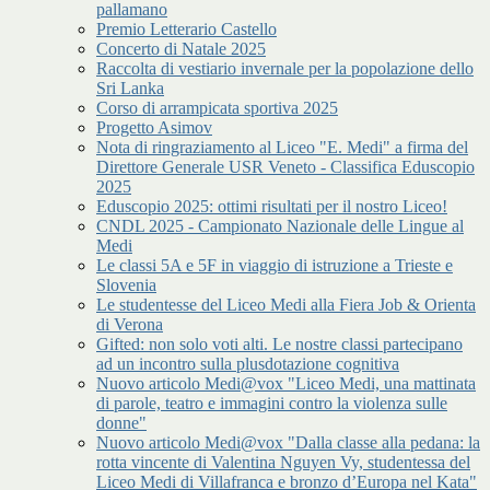
pallamano
Premio Letterario Castello
Concerto di Natale 2025
Raccolta di vestiario invernale per la popolazione dello
Sri Lanka
Corso di arrampicata sportiva 2025
Progetto Asimov
Nota di ringraziamento al Liceo "E. Medi" a firma del
Direttore Generale USR Veneto - Classifica Eduscopio
2025
Eduscopio 2025: ottimi risultati per il nostro Liceo!
CNDL 2025 - Campionato Nazionale delle Lingue al
Medi
Le classi 5A e 5F in viaggio di istruzione a Trieste e
Slovenia
Le studentesse del Liceo Medi alla Fiera Job & Orienta
di Verona
Gifted: non solo voti alti. Le nostre classi partecipano
ad un incontro sulla plusdotazione cognitiva
Nuovo articolo Medi@vox "Liceo Medi, una mattinata
di parole, teatro e immagini contro la violenza sulle
donne"
Nuovo articolo Medi@vox "Dalla classe alla pedana: la
rotta vincente di Valentina Nguyen Vy, studentessa del
Liceo Medi di Villafranca e bronzo d’Europa nel Kata"