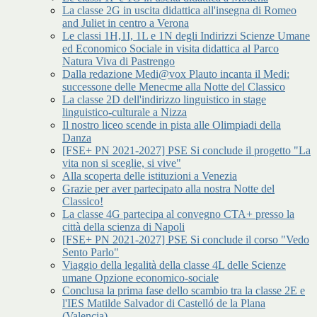
La classe 2G in uscita didattica all'insegna di Romeo
and Juliet in centro a Verona
Le classi 1H,1I, 1L e 1N degli Indirizzi Scienze Umane
ed Economico Sociale in visita didattica al Parco
Natura Viva di Pastrengo
Dalla redazione Medi@vox Plauto incanta il Medi:
successone delle Menecme alla Notte del Classico
La classe 2D dell'indirizzo linguistico in stage
linguistico-culturale a Nizza
Il nostro liceo scende in pista alle Olimpiadi della
Danza
[FSE+ PN 2021-2027] PSE Si conclude il progetto "La
vita non si sceglie, si vive"
Alla scoperta delle istituzioni a Venezia
Grazie per aver partecipato alla nostra Notte del
Classico!
La classe 4G partecipa al convegno CTA+ presso la
città della scienza di Napoli
[FSE+ PN 2021-2027] PSE Si conclude il corso "Vedo
Sento Parlo"
Viaggio della legalità della classe 4L delle Scienze
umane Opzione economico-sociale
Conclusa la prima fase dello scambio tra la classe 2E e
l'IES Matilde Salvador di Castelló de la Plana
(Valencia)