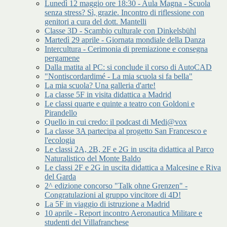
Lunedì 12 maggio ore 18:30 - Aula Magna - Scuola
senza stress? Sì, grazie. Incontro di riflessione con
genitori a cura del dott. Mantelli
Classe 3D - Scambio culturale con Dinkelsbühl
Martedì 29 aprile - Giornata mondiale della Danza
Intercultura - Cerimonia di premiazione e consegna
pergamene
Dalla matita al PC: si conclude il corso di AutoCAD
"Nontiscordardimé - La mia scuola si fa bella"
La mia scuola? Una galleria d'arte!
La classe 5F in visita didattica a Madrid
Le classi quarte e quinte a teatro con Goldoni e
Pirandello
Quello in cui credo: il podcast di Medi@vox
La classe 3A partecipa al progetto San Francesco e
l'ecologia
Le classi 2A, 2B, 2F e 2G in uscita didattica al Parco
Naturalistico del Monte Baldo
Le classi 2F e 2G in uscita didattica a Malcesine e Riva
del Garda
2^ edizione concorso "Talk ohne Grenzen" -
Congratulazioni al gruppo vincitore di 4D!
La 5F in viaggio di istruzione a Madrid
10 aprile - Report incontro Aeronautica Militare e
studenti del Villafranchese