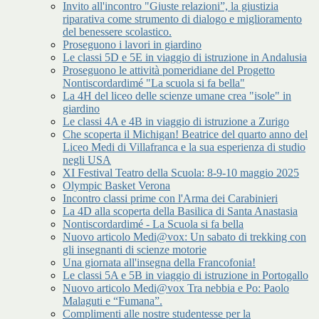
Invito all'incontro "Giuste relazioni”, la giustizia
riparativa come strumento di dialogo e miglioramento
del benessere scolastico.
Proseguono i lavori in giardino
Le classi 5D e 5E in viaggio di istruzione in Andalusia
Proseguono le attività pomeridiane del Progetto
Nontiscordardimé "La scuola si fa bella"
La 4H del liceo delle scienze umane crea "isole" in
giardino
Le classi 4A e 4B in viaggio di istruzione a Zurigo
Che scoperta il Michigan! Beatrice del quarto anno del
Liceo Medi di Villafranca e la sua esperienza di studio
negli USA
XI Festival Teatro della Scuola: 8-9-10 maggio 2025
Olympic Basket Verona
Incontro classi prime con l'Arma dei Carabinieri
La 4D alla scoperta della Basilica di Santa Anastasia
Nontiscordardimé - La Scuola si fa bella
Nuovo articolo Medi@vox: Un sabato di trekking con
gli insegnanti di scienze motorie
Una giornata all'insegna della Francofonia!
Le classi 5A e 5B in viaggio di istruzione in Portogallo
Nuovo articolo Medi@vox Tra nebbia e Po: Paolo
Malaguti e “Fumana”.
Complimenti alle nostre studentesse per la