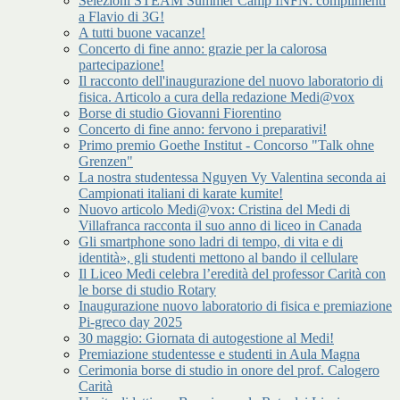
Selezioni STEAM Summer Camp INFN: complimenti
a Flavio di 3G!
A tutti buone vacanze!
Concerto di fine anno: grazie per la calorosa
partecipazione!
Il racconto dell'inaugurazione del nuovo laboratorio di
fisica. Articolo a cura della redazione Medi@vox
Borse di studio Giovanni Fiorentino
Concerto di fine anno: fervono i preparativi!
Primo premio Goethe Institut - Concorso "Talk ohne
Grenzen"
La nostra studentessa Nguyen Vy Valentina seconda ai
Campionati italiani di karate kumite!
Nuovo articolo Medi@vox: Cristina del Medi di
Villafranca racconta il suo anno di liceo in Canada
Gli smartphone sono ladri di tempo, di vita e di
identità», gli studenti mettono al bando il cellulare
Il Liceo Medi celebra l’eredità del professor Carità con
le borse di studio Rotary
Inaugurazione nuovo laboratorio di fisica e premiazione
Pi-greco day 2025
30 maggio: Giornata di autogestione al Medi!
Premiazione studentesse e studenti in Aula Magna
Cerimonia borse di studio in onore del prof. Calogero
Carità