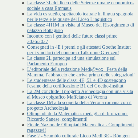
La classe 3L del liceo delle Scienze umane economico-
sociale a casa Emmaus
La vida es sueño, spettacolo teatrale in lingua spagnola
per le terze e le quarte del Liceo Linguistico
La classe 4H1M in visita al Museo del Risorgimento di
palazzo Bottagisio
Incontro con i genitori delle future classi prime
2026/2027
Consegnati in 4E i premi e gli attestati Goethe Institut
per i vincitori del concorso Talk ohne Grenzen!
La classe 2L partecipa ad una simulazione sul
Parlamento Europeo
L’editoriale della redazione Medi@vox "Festa della
Mamma, l’abbraccio che arriva prima delle spiegazioni"
Le studentesse delle classi 4E, 5L e 4D sostengono
l'esame della certificazione B1 del Goethe-Institut
La 2M conclude il progetto Archeologia con una visita
al Museo epigrafico Maffeiano di Verona
La classe 1M alla scoperta della Verona romana con il
progetto Archeologia
Olimpiadi della Matematica: medaglia di bronzo per
Riccardo Sanese, complimenti!
Finale Nazionale Olimpiadi Matematica - Complimenti
ragazze/i!
Fase 2 - Scambio culturale Liceo Medi 3E - Röntgen