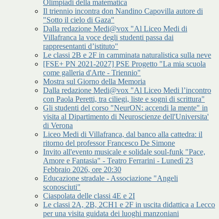
Olimpiadi della matematica
Il triennio incontra don Nandino Capovilla autore di
"Sotto il cielo di Gaza"
Dalla redazione Medi@vox "Al Liceo Medi di
Villafranca la voce degli studenti passa dai
rappresentanti d’istituto"
Le classi 2B e 2F in camminata naturalistica sulla neve
[FSE+ PN 2021-2027] PSE Progetto "La mia scuola
come galleria d'Arte - Triennio"
Mostra sul Giorno della Memoria
Dalla redazione Medi@vox "Al Liceo Medi l’incontro
con Paola Peretti, tra ciliegi, liste e sogni di scrittura"
Gli studenti del corso "NeurON: accendi la mente" in
visita al Dipartimento di Neuroscienze dell'Universita'
di Verona
Liceo Medi di Villafranca, dal banco alla cattedra: il
ritorno del professor Francesco De Simone
Invito all'evento musicale e solidale soul-funk "Pace,
Amore e Fantasia" - Teatro Ferrarini - Lunedì 23
Febbraio 2026, ore 20:30
Educazione stradale - Associazione "Angeli
sconosciuti"
Ciaspolata delle classi 4E e 2I
Le classi 2A, 2B, 2CH1 e 2F in uscita didattica a Lecco
per una visita guidata dei luoghi manzoniani