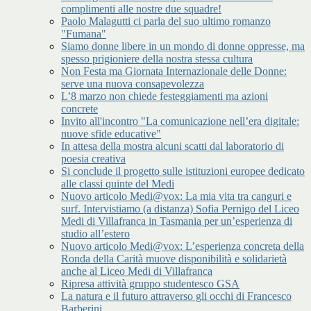
complimenti alle nostre due squadre!
Paolo Malagutti ci parla del suo ultimo romanzo
"Fumana"
Siamo donne libere in un mondo di donne oppresse, ma
spesso prigioniere della nostra stessa cultura
Non Festa ma Giornata Internazionale delle Donne:
serve una nuova consapevolezza
L’8 marzo non chiede festeggiamenti ma azioni
concrete
Invito all'incontro "La comunicazione nell’era digitale:
nuove sfide educative"
In attesa della mostra alcuni scatti dal laboratorio di
poesia creativa
Si conclude il progetto sulle istituzioni europee dedicato
alle classi quinte del Medi
Nuovo articolo Medi@vox: La mia vita tra canguri e
surf. Intervistiamo (a distanza) Sofia Pernigo del Liceo
Medi di Villafranca in Tasmania per un’esperienza di
studio all’estero
Nuovo articolo Medi@vox: L’esperienza concreta della
Ronda della Carità muove disponibilità e solidarietà
anche al Liceo Medi di Villafranca
Ripresa attività gruppo studentesco GSA
La natura e il futuro attraverso gli occhi di Francesco
Barberini