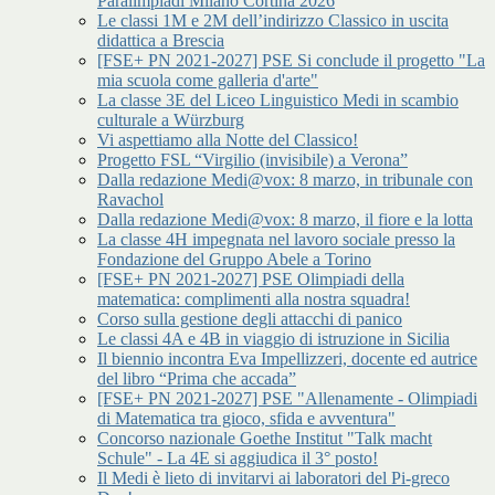
Paralimpiadi Milano Cortina 2026
Le classi 1M e 2M dell’indirizzo Classico in uscita
didattica a Brescia
[FSE+ PN 2021-2027] PSE Si conclude il progetto "La
mia scuola come galleria d'arte"
La classe 3E del Liceo Linguistico Medi in scambio
culturale a Würzburg
Vi aspettiamo alla Notte del Classico!
Progetto FSL “Virgilio (invisibile) a Verona”
Dalla redazione Medi@vox: 8 marzo, in tribunale con
Ravachol
Dalla redazione Medi@vox: 8 marzo, il fiore e la lotta
La classe 4H impegnata nel lavoro sociale presso la
Fondazione del Gruppo Abele a Torino
[FSE+ PN 2021-2027] PSE Olimpiadi della
matematica: complimenti alla nostra squadra!
Corso sulla gestione degli attacchi di panico
Le classi 4A e 4B in viaggio di istruzione in Sicilia
Il biennio incontra Eva Impellizzeri, docente ed autrice
del libro “Prima che accada”
[FSE+ PN 2021-2027] PSE "Allenamente - Olimpiadi
di Matematica tra gioco, sfida e avventura"
Concorso nazionale Goethe Institut "Talk macht
Schule" - La 4E si aggiudica il 3° posto!
Il Medi è lieto di invitarvi ai laboratori del Pi-greco