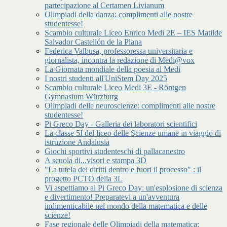
partecipazione al Certamen Livianum
Olimpiadi della danza: complimenti alle nostre
studentesse!
Scambio culturale Liceo Enrico Medi 2E – IES Matilde
Salvador Castellón de la Plana
Federica Valbusa, professoressa universitaria e
giornalista, incontra la redazione di Medi@vox
La Giornata mondiale della poesia al Medi
I nostri studenti all'UniStem Day 2025
Scambio culturale Liceo Medi 3E - Röntgen
Gymnasium Würzburg
Olimpiadi delle neuroscienze: complimenti alle nostre
studentesse!
Pi Greco Day - Galleria dei laboratori scientifici
La classe 5I del liceo delle Scienze umane in viaggio di
istruzione Andalusia
Giochi sportivi studenteschi di pallacanestro
A scuola di...visori e stampa 3D
"La tutela dei diritti dentro e fuori il processo" : il
progetto PCTO della 3L
Vi aspettiamo al Pi Greco Day: un'esplosione di scienza
e divertimento! Preparatevi a un'avventura
indimenticabile nel mondo della matematica e delle
scienze!
Fase regionale delle Olimpiadi della matematica: