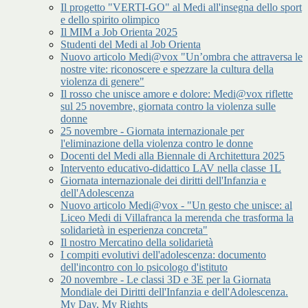
Il progetto "VERTI-GO" al Medi all'insegna dello sport
e dello spirito olimpico
Il MIM a Job Orienta 2025
Studenti del Medi al Job Orienta
Nuovo articolo Medi@vox "Un’ombra che attraversa le
nostre vite: riconoscere e spezzare la cultura della
violenza di genere"
Il rosso che unisce amore e dolore: Medi@vox riflette
sul 25 novembre, giornata contro la violenza sulle
donne
25 novembre - Giornata internazionale per
l'eliminazione della violenza contro le donne
Docenti del Medi alla Biennale di Architettura 2025
Intervento educativo-didattico LAV nella classe 1L
Giornata internazionale dei diritti dell'Infanzia e
dell'Adolescenza
Nuovo articolo Medi@vox - "Un gesto che unisce: al
Liceo Medi di Villafranca la merenda che trasforma la
solidarietà in esperienza concreta"
Il nostro Mercatino della solidarietà
I compiti evolutivi dell'adolescenza: documento
dell'incontro con lo psicologo d'istituto
20 novembre - Le classi 3D e 3E per la Giornata
Mondiale dei Diritti dell'Infanzia e dell'Adolescenza.
My Day, My Rights