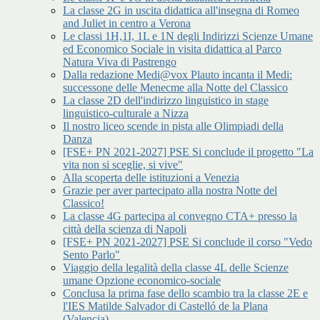
La classe 2G in uscita didattica all'insegna di Romeo
and Juliet in centro a Verona
Le classi 1H,1I, 1L e 1N degli Indirizzi Scienze Umane
ed Economico Sociale in visita didattica al Parco
Natura Viva di Pastrengo
Dalla redazione Medi@vox Plauto incanta il Medi:
successone delle Menecme alla Notte del Classico
La classe 2D dell'indirizzo linguistico in stage
linguistico-culturale a Nizza
Il nostro liceo scende in pista alle Olimpiadi della
Danza
[FSE+ PN 2021-2027] PSE Si conclude il progetto "La
vita non si sceglie, si vive"
Alla scoperta delle istituzioni a Venezia
Grazie per aver partecipato alla nostra Notte del
Classico!
La classe 4G partecipa al convegno CTA+ presso la
città della scienza di Napoli
[FSE+ PN 2021-2027] PSE Si conclude il corso "Vedo
Sento Parlo"
Viaggio della legalità della classe 4L delle Scienze
umane Opzione economico-sociale
Conclusa la prima fase dello scambio tra la classe 2E e
l'IES Matilde Salvador di Castelló de la Plana
(Valencia)