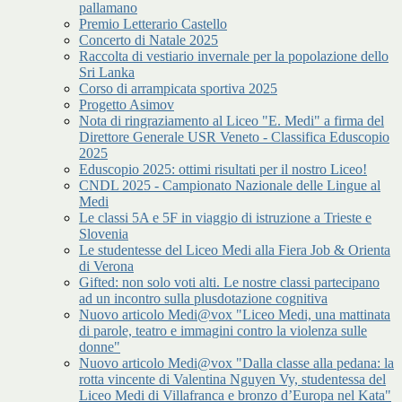
pallamano
Premio Letterario Castello
Concerto di Natale 2025
Raccolta di vestiario invernale per la popolazione dello
Sri Lanka
Corso di arrampicata sportiva 2025
Progetto Asimov
Nota di ringraziamento al Liceo "E. Medi" a firma del
Direttore Generale USR Veneto - Classifica Eduscopio
2025
Eduscopio 2025: ottimi risultati per il nostro Liceo!
CNDL 2025 - Campionato Nazionale delle Lingue al
Medi
Le classi 5A e 5F in viaggio di istruzione a Trieste e
Slovenia
Le studentesse del Liceo Medi alla Fiera Job & Orienta
di Verona
Gifted: non solo voti alti. Le nostre classi partecipano
ad un incontro sulla plusdotazione cognitiva
Nuovo articolo Medi@vox "Liceo Medi, una mattinata
di parole, teatro e immagini contro la violenza sulle
donne"
Nuovo articolo Medi@vox "Dalla classe alla pedana: la
rotta vincente di Valentina Nguyen Vy, studentessa del
Liceo Medi di Villafranca e bronzo d’Europa nel Kata"