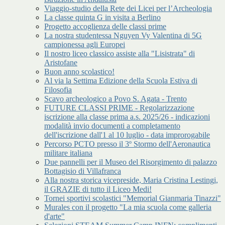
Viaggio-studio della Rete dei Licei per l’Archeologia
La classe quinta G in visita a Berlino
Progetto accoglienza delle classi prime
La nostra studentessa Nguyen Vy Valentina di 5G
campionessa agli Europei
Il nostro liceo classico assiste alla "Lisistrata" di
Aristofane
Buon anno scolastico!
Al via la Settima Edizione della Scuola Estiva di
Filosofia
Scavo archeologico a Povo S. Agata - Trento
FUTURE CLASSI PRIME - Regolarizzazione
iscrizione alla classe prima a.s. 2025/26 - indicazioni
modalità invio documenti a completamento
dell'iscrizione dall'1 al 10 luglio - data improrogabile
Percorso PCTO presso il 3º Stormo dell'Aeronautica
militare italiana
Due pannelli per il Museo del Risorgimento di palazzo
Bottagisio di Villafranca
Alla nostra storica vicepreside, Maria Cristina Lestingi,
il GRAZIE di tutto il Liceo Medi!
Tornei sportivi scolastici "Memorial Gianmaria Tinazzi"
Murales con il progetto "La mia scuola come galleria
d'arte"