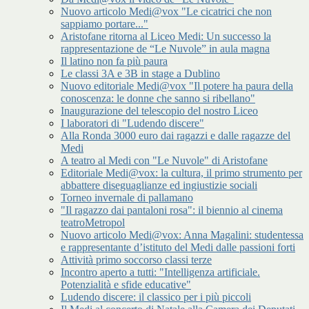
Nuovo articolo Medi@vox "Le cicatrici che non
sappiamo portare..."
Aristofane ritorna al Liceo Medi: Un successo la
rappresentazione de “Le Nuvole” in aula magna
Il latino non fa più paura
Le classi 3A e 3B in stage a Dublino
Nuovo editoriale Medi@vox "Il potere ha paura della
conoscenza: le donne che sanno si ribellano"
Inaugurazione del telescopio del nostro Liceo
I laboratori di "Ludendo discere"
Alla Ronda 3000 euro dai ragazzi e dalle ragazze del
Medi
A teatro al Medi con "Le Nuvole" di Aristofane
Editoriale Medi@vox: la cultura, il primo strumento per
abbattere diseguaglianze ed ingiustizie sociali
Torneo invernale di pallamano
"Il ragazzo dai pantaloni rosa": il biennio al cinema
teatroMetropol
Nuovo articolo Medi@vox: Anna Magalini: studentessa
e rappresentante d’istituto del Medi dalle passioni forti
Attività primo soccorso classi terze
Incontro aperto a tutti: "Intelligenza artificiale.
Potenzialità e sfide educative"
Ludendo discere: il classico per i più piccoli