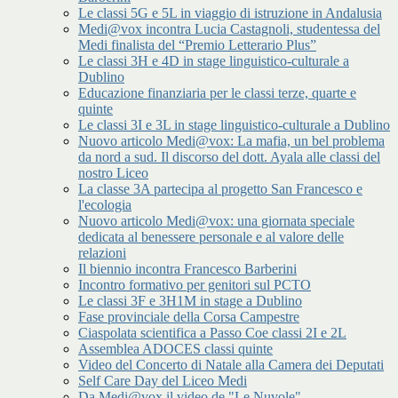
Le classi 5G e 5L in viaggio di istruzione in Andalusia
Medi@vox incontra Lucia Castagnoli, studentessa del
Medi finalista del “Premio Letterario Plus”
Le classi 3H e 4D in stage linguistico-culturale a
Dublino
Educazione finanziaria per le classi terze, quarte e
quinte
Le classi 3I e 3L in stage linguistico-culturale a Dublino
Nuovo articolo Medi@vox: La mafia, un bel problema
da nord a sud. Il discorso del dott. Ayala alle classi del
nostro Liceo
La classe 3A partecipa al progetto San Francesco e
l'ecologia
Nuovo articolo Medi@vox: una giornata speciale
dedicata al benessere personale e al valore delle
relazioni
Il biennio incontra Francesco Barberini
Incontro formativo per genitori sul PCTO
Le classi 3F e 3H1M in stage a Dublino
Fase provinciale della Corsa Campestre
Ciaspolata scientifica a Passo Coe classi 2I e 2L
Assemblea ADOCES classi quinte
Video del Concerto di Natale alla Camera dei Deputati
Self Care Day del Liceo Medi
Da Medi@vox il video de "Le Nuvole"