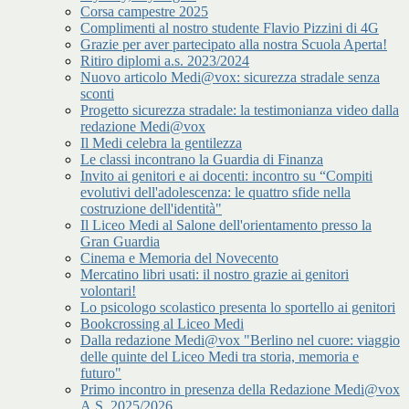
Corsa campestre 2025
Complimenti al nostro studente Flavio Pizzini di 4G
Grazie per aver partecipato alla nostra Scuola Aperta!
Ritiro diplomi a.s. 2023/2024
Nuovo articolo Medi@vox: sicurezza stradale senza
sconti
Progetto sicurezza stradale: la testimonianza video dalla
redazione Medi@vox
Il Medi celebra la gentilezza
Le classi incontrano la Guardia di Finanza
Invito ai genitori e ai docenti: incontro su “Compiti
evolutivi dell'adolescenza: le quattro sfide nella
costruzione dell'identità"
Il Liceo Medi al Salone dell'orientamento presso la
Gran Guardia
Cinema e Memoria del Novecento
Mercatino libri usati: il nostro grazie ai genitori
volontari!
Lo psicologo scolastico presenta lo sportello ai genitori
Bookcrossing al Liceo Medi
Dalla redazione Medi@vox "Berlino nel cuore: viaggio
delle quinte del Liceo Medi tra storia, memoria e
futuro"
Primo incontro in presenza della Redazione Medi@vox
A.S. 2025/2026