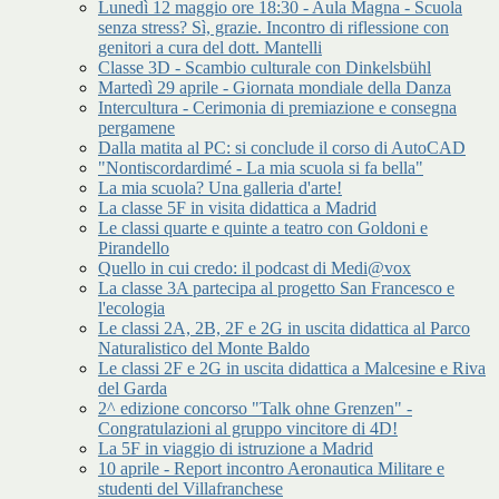
Lunedì 12 maggio ore 18:30 - Aula Magna - Scuola
senza stress? Sì, grazie. Incontro di riflessione con
genitori a cura del dott. Mantelli
Classe 3D - Scambio culturale con Dinkelsbühl
Martedì 29 aprile - Giornata mondiale della Danza
Intercultura - Cerimonia di premiazione e consegna
pergamene
Dalla matita al PC: si conclude il corso di AutoCAD
"Nontiscordardimé - La mia scuola si fa bella"
La mia scuola? Una galleria d'arte!
La classe 5F in visita didattica a Madrid
Le classi quarte e quinte a teatro con Goldoni e
Pirandello
Quello in cui credo: il podcast di Medi@vox
La classe 3A partecipa al progetto San Francesco e
l'ecologia
Le classi 2A, 2B, 2F e 2G in uscita didattica al Parco
Naturalistico del Monte Baldo
Le classi 2F e 2G in uscita didattica a Malcesine e Riva
del Garda
2^ edizione concorso "Talk ohne Grenzen" -
Congratulazioni al gruppo vincitore di 4D!
La 5F in viaggio di istruzione a Madrid
10 aprile - Report incontro Aeronautica Militare e
studenti del Villafranchese