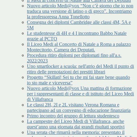
Il Medi al concerto di Natale alla Camera dei Deputati
Nuovo articolo Medi@vox “Non c’è giorno che io non
traduca una versione di latino o di greco”. Incontriamo
la professoressa Anna Tonellotto
Consegna dei diplomi Cambridge alle classi 4M, 5A e
5M
Le studentesse di 4H e 4 I incontrano Babbo Natale
grazie al PCTO
Il Liceo Medi al Concerto di Natale a Roma a palazzo
Montecitorio, Camera dei Deputati.
Procedura ritiro diplomi per diplomati fino all'a.s.
2022/2023
Uno smartlocker a scuola: nell'atrio del Medi il punto di
ritiro delle prenotazioni dei prestiti librari
Progetto “Skillati! Sei tu che mi fai stare bene quando
io sto male e viceversa”
Nuovo articolo Medi@vox Una mattina di formazione
per i rappresentanti di classe e di istituto del Liceo Medi
di Villafranca
Le classi 2H, 2I e 2L visitano Verona Romana e
partecipano ad un convegno di educazione finanziaria
Primo incontro del gruppo di lettura studentesco
La campestre del Liceo Medi di Villafranca, anche
quest’anno una giornata dai grandi risultati sportivi
Una serata che rimarrà nella memoria: presentato il