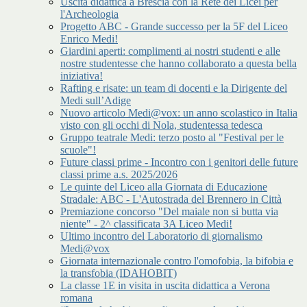
Uscita didattica a Brescia con la Rete dei Licei per
l'Archeologia
Progetto ABC - Grande successo per la 5F del Liceo
Enrico Medi!
Giardini aperti: complimenti ai nostri studenti e alle
nostre studentesse che hanno collaborato a questa bella
iniziativa!
Rafting e risate: un team di docenti e la Dirigente del
Medi sull’Adige
Nuovo articolo Medi@vox: un anno scolastico in Italia
visto con gli occhi di Nola, studentessa tedesca
Gruppo teatrale Medi: terzo posto al "Festival per le
scuole"!
Future classi prime - Incontro con i genitori delle future
classi prime a.s. 2025/2026
Le quinte del Liceo alla Giornata di Educazione
Stradale: ABC - L'Autostrada del Brennero in Città
Premiazione concorso "Del maiale non si butta via
niente" - 2^ classificata 3A Liceo Medi!
Ultimo incontro del Laboratorio di giornalismo
Medi@vox
Giornata internazionale contro l'omofobia, la bifobia e
la transfobia (IDAHOBIT)
La classe 1E in visita in uscita didattica a Verona
romana