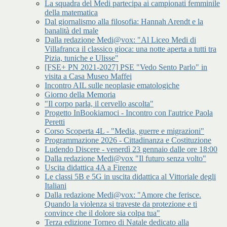
La squadra del Medi partecipa ai campionati femminile
della matematica
Dal giornalismo alla filosofia: Hannah Arendt e la
banalità del male
Dalla redazione Medi@vox: "Al Liceo Medi di
Villafranca il classico gioca: una notte aperta a tutti tra
Pizia, tuniche e Ulisse"
[FSE+ PN 2021-2027] PSE "Vedo Sento Parlo" in
visita a Casa Museo Maffei
Incontro AIL sulle neoplasie ematologiche
Giorno della Memoria
"Il corpo parla, il cervello ascolta"
Progetto InBookiamoci - Incontro con l'autrice Paola
Peretti
Corso Scoperta 4L - "Media, guerre e migrazioni"
Programmazione 2026 - Cittadinanza e Costituzione
Ludendo Discere - venerdì 23 gennaio dalle ore 18:00
Dalla redazione Medi@vox "Il futuro senza volto"
Uscita didattica 4A a Firenze
Le classi 5B e 5G in uscita didattica al Vittoriale degli
Italiani
Dalla redazione Medi@vox: "Amore che ferisce.
Quando la violenza si traveste da protezione e ti
convince che il dolore sia colpa tua"
Terza edizione Torneo di Natale dedicato alla