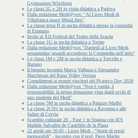
Gymnasium Würzburg
Le classi 2G e 2H in visita didattica a Padova
Dalla redazione Medi@vox: "Al Liceo Medi di
Villafranca nasce MetaLibro"
La classe terza H in uscita didattica presso la comunità
di Emmaus
Invito al XII Festival del Teatro della Scuola
La classe 1G in uscita didattica a Trento
Dalla redazione Medi@vox "Dantedì al Liceo Medi,
sessantadue sguardi accendono la Commedia nell’atrio"
Le classi 1M e 2M in uscita didattica a Torcello e
Burano
Il biennio incontra Marco Valbusa e Alessandro
Marchesan del Rana Volley Verona
Complimenti ai gruppi vincitori del Pi-greco Day 2026
Dalla redazione Medi@vox "Non è vanità, è
responsabilità: la prima donazione vista dagli occhi di
uno studente del Medi"
La classe 5M in uscita didattica a Palazzo Maffei
La classe 2CH1 in uscita didattica a Ravenna e alle
Saline di Cervia
Scambio culturale 2E - Fase 1 in Spagna con IES
Matilde Salvador de Castellón de la Plana
22 aprile ore 20:45 - Liceo Medi - "Storie di errori
memorabili" - Incontro con il prof. Piero Martin