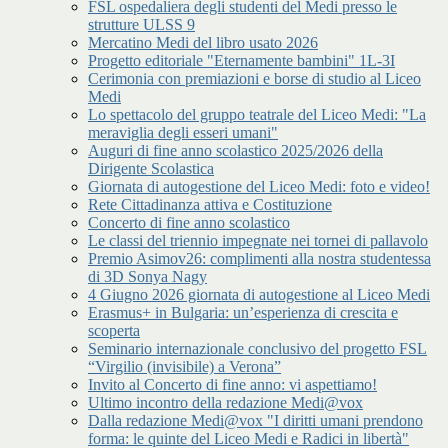
FSL ospedaliera degli studenti del Medi presso le
strutture ULSS 9
Mercatino Medi del libro usato 2026
Progetto editoriale "Eternamente bambini" 1L-3I
Cerimonia con premiazioni e borse di studio al Liceo
Medi
Lo spettacolo del gruppo teatrale del Liceo Medi: "La
meraviglia degli esseri umani"
Auguri di fine anno scolastico 2025/2026 della
Dirigente Scolastica
Giornata di autogestione del Liceo Medi: foto e video!
Rete Cittadinanza attiva e Costituzione
Concerto di fine anno scolastico
Le classi del triennio impegnate nei tornei di pallavolo
Premio Asimov26: complimenti alla nostra studentessa
di 3D Sonya Nagy
4 Giugno 2026 giornata di autogestione al Liceo Medi
Erasmus+ in Bulgaria: un’esperienza di crescita e
scoperta
Seminario internazionale conclusivo del progetto FSL
“Virgilio (invisibile) a Verona”
Invito al Concerto di fine anno: vi aspettiamo!
Ultimo incontro della redazione Medi@vox
Dalla redazione Medi@vox "I diritti umani prendono
forma: le quinte del Liceo Medi e Radici in libertà"