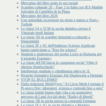
Mercatino del libro usato in succursale
Scambio culturale 2E - Fase 2 in Italia con IES Matilde
Salvador di Castellón de la Plana
Mercatino del libro 2026
Una splendida escursione tra storia e natura a Nago -
Torbole
Le classi 5A e 5CM in uscita didattica presso il
Vittoriale degli Italiani
La classe 3D in scambio linguistico-culturale a
Dinkelsbühl
Le classi 3F e 3G dell'Indirizzo Scienze Applicate
hanno partecipato a "Run for science"
Studenti e studentesse del nostro Liceo in Bulgaria per
il progetto Erasmus+
La classe 4H1M lancia la campagna social “Oltre il
silenzio #iotelochiedo”
Intelligenze multiple e cittadinanza attiva in 1L
Progetto formativo Erasmus Job Shadowing a Helsinki
STOP AL BULLISMO!
Dalla redazione Medi@vox "Al Liceo Medi è tornato il
Pi-greco Day: laboratori, scienza e curiosità fino a sera"
Le classi quinte hanno dato vita a un suggestivo
percorso di Land Art dal titolo “Radici di libertà”
La classe 3B in uscita presso la comunità Emmaus
Le classi 1F e 1G in uscita didattica a Modena