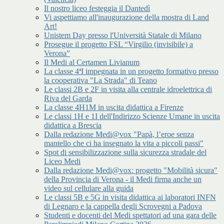
Il nostro liceo festeggia il Dantedì
Vi aspettiamo all'inaugurazione della mostra di Land
Art!
Unistem Day presso l'Università Statale di Milano
Prosegue il progetto FSL “Virgilio (invisibile) a
Verona”
Il Medi al Certamen Livianum
La classe 4ªI impegnata in un progetto formativo presso
la cooperativa "La Strada" di Teano
Le classi 2B e 2F in visita alla centrale idroelettrica di
Riva del Garda
La classe 4H1M in uscita didattica a Firenze
Le classi 1H e 1I dell'Indirizzo Scienze Umane in uscita
didattica a Brescia
Dalla redazione Medi@vox "Papà, l’eroe senza
mantello che ci ha insegnato la vita a piccoli passi"
Spot di sensibilizzazione sulla sicurezza stradale del
Liceo Medi
Dalla redazione Medi@vox: progetto "Mobilità sicura"
della Provincia di Verona - il Medi firma anche un
video sul cellulare alla guida
Le classi 5B e 5G in visita didattica ai laboratori INFN
di Legnaro e la cappella degli Scrovegni a Padova
Studenti e docenti del Medi spettatori ad una gara delle