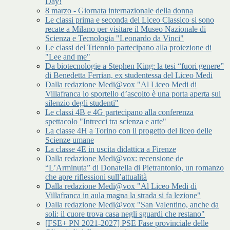
Day!
8 marzo - Giornata internazionale della donna
Le classi prima e seconda del Liceo Classico si sono
recate a Milano per visitare il Museo Nazionale di
Scienza e Tecnologia "Leonardo da Vinci"
Le classi del Triennio partecipano alla proiezione di
"Lee and me"
Da biotecnologie a Stephen King: la tesi “fuori genere”
di Benedetta Ferrian, ex studentessa del Liceo Medi
Dalla redazione Medi@vox "Al Liceo Medi di
Villafranca lo sportello d’ascolto è una porta aperta sul
silenzio degli studenti"
Le classi 4B e 4G partecipano alla conferenza
spettacolo "Intrecci tra scienza e arte"
La classe 4H a Torino con il progetto del liceo delle
Scienze umane
La classe 4E in uscita didattica a Firenze
Dalla redazione Medi@vox: recensione de
“L’Arminuta” di Donatella di Pietrantonio, un romanzo
che apre riflessioni sull’attualità
Dalla redazione Medi@vox "Al Liceo Medi di
Villafranca in aula magna la strada si fa lezione"
Dalla redazione Medi@vox "San Valentino, anche da
soli: il cuore trova casa negli sguardi che restano"
[FSE+ PN 2021-2027] PSE Fase provinciale delle