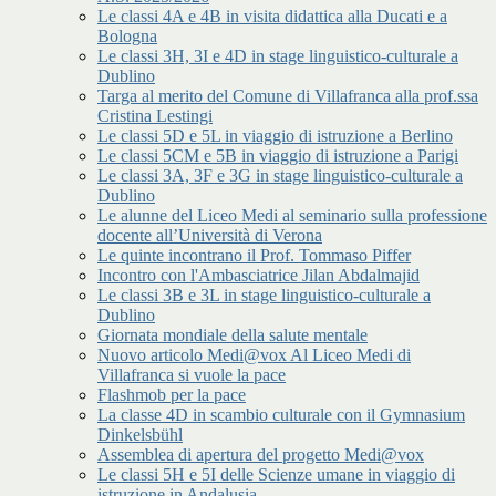
Le classi 4A e 4B in visita didattica alla Ducati e a
Bologna
Le classi 3H, 3I e 4D in stage linguistico-culturale a
Dublino
Targa al merito del Comune di Villafranca alla prof.ssa
Cristina Lestingi
Le classi 5D e 5L in viaggio di istruzione a Berlino
Le classi 5CM e 5B in viaggio di istruzione a Parigi
Le classi 3A, 3F e 3G in stage linguistico-culturale a
Dublino
Le alunne del Liceo Medi al seminario sulla professione
docente all’Università di Verona
Le quinte incontrano il Prof. Tommaso Piffer
Incontro con l'Ambasciatrice Jilan Abdalmajid
Le classi 3B e 3L in stage linguistico-culturale a
Dublino
Giornata mondiale della salute mentale
Nuovo articolo Medi@vox Al Liceo Medi di
Villafranca si vuole la pace
Flashmob per la pace
La classe 4D in scambio culturale con il Gymnasium
Dinkelsbühl
Assemblea di apertura del progetto Medi@vox
Le classi 5H e 5I delle Scienze umane in viaggio di
istruzione in Andalusia