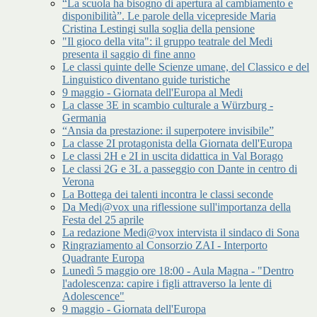
“La scuola ha bisogno di apertura al cambiamento e
disponibilità”. Le parole della vicepreside Maria
Cristina Lestingi sulla soglia della pensione
"Il gioco della vita": il gruppo teatrale del Medi
presenta il saggio di fine anno
Le classi quinte delle Scienze umane, del Classico e del
Linguistico diventano guide turistiche
9 maggio - Giornata dell'Europa al Medi
La classe 3E in scambio culturale a Würzburg -
Germania
“Ansia da prestazione: il superpotere invisibile”
La classe 2I protagonista della Giornata dell'Europa
Le classi 2H e 2I in uscita didattica in Val Borago
Le classi 2G e 3L a passeggio con Dante in centro di
Verona
La Bottega dei talenti incontra le classi seconde
Da Medi@vox una riflessione sull'importanza della
Festa del 25 aprile
La redazione Medi@vox intervista il sindaco di Sona
Ringraziamento al Consorzio ZAI - Interporto
Quadrante Europa
Lunedì 5 maggio ore 18:00 - Aula Magna - "Dentro
l'adolescenza: capire i figli attraverso la lente di
Adolescence"
9 maggio - Giornata dell'Europa