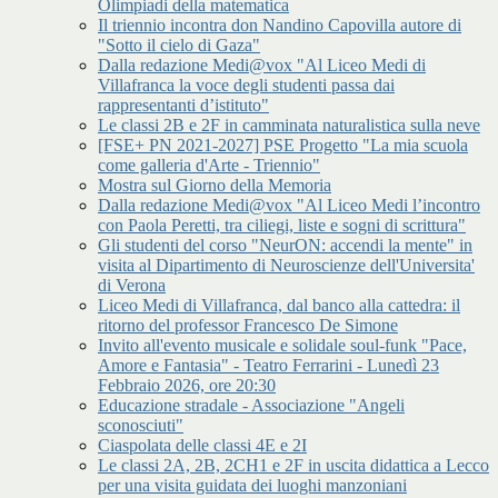
Olimpiadi della matematica
Il triennio incontra don Nandino Capovilla autore di
"Sotto il cielo di Gaza"
Dalla redazione Medi@vox "Al Liceo Medi di
Villafranca la voce degli studenti passa dai
rappresentanti d’istituto"
Le classi 2B e 2F in camminata naturalistica sulla neve
[FSE+ PN 2021-2027] PSE Progetto "La mia scuola
come galleria d'Arte - Triennio"
Mostra sul Giorno della Memoria
Dalla redazione Medi@vox "Al Liceo Medi l’incontro
con Paola Peretti, tra ciliegi, liste e sogni di scrittura"
Gli studenti del corso "NeurON: accendi la mente" in
visita al Dipartimento di Neuroscienze dell'Universita'
di Verona
Liceo Medi di Villafranca, dal banco alla cattedra: il
ritorno del professor Francesco De Simone
Invito all'evento musicale e solidale soul-funk "Pace,
Amore e Fantasia" - Teatro Ferrarini - Lunedì 23
Febbraio 2026, ore 20:30
Educazione stradale - Associazione "Angeli
sconosciuti"
Ciaspolata delle classi 4E e 2I
Le classi 2A, 2B, 2CH1 e 2F in uscita didattica a Lecco
per una visita guidata dei luoghi manzoniani