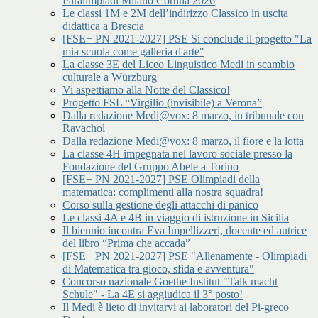
Paralimpiadi Milano Cortina 2026
Le classi 1M e 2M dell’indirizzo Classico in uscita
didattica a Brescia
[FSE+ PN 2021-2027] PSE Si conclude il progetto "La
mia scuola come galleria d'arte"
La classe 3E del Liceo Linguistico Medi in scambio
culturale a Würzburg
Vi aspettiamo alla Notte del Classico!
Progetto FSL “Virgilio (invisibile) a Verona”
Dalla redazione Medi@vox: 8 marzo, in tribunale con
Ravachol
Dalla redazione Medi@vox: 8 marzo, il fiore e la lotta
La classe 4H impegnata nel lavoro sociale presso la
Fondazione del Gruppo Abele a Torino
[FSE+ PN 2021-2027] PSE Olimpiadi della
matematica: complimenti alla nostra squadra!
Corso sulla gestione degli attacchi di panico
Le classi 4A e 4B in viaggio di istruzione in Sicilia
Il biennio incontra Eva Impellizzeri, docente ed autrice
del libro “Prima che accada”
[FSE+ PN 2021-2027] PSE "Allenamente - Olimpiadi
di Matematica tra gioco, sfida e avventura"
Concorso nazionale Goethe Institut "Talk macht
Schule" - La 4E si aggiudica il 3° posto!
Il Medi è lieto di invitarvi ai laboratori del Pi-greco