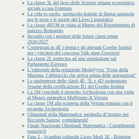
La classe 3L del liceo delle Scienze umane economico-
sociale a casa Emmaus
La vida es sueño, spettacolo teatrale in lingua spagnola
per le terze e le quarte del Liceo Linguistico
La classe 4H1M in visita al Museo del Risorgimento di
palazzo Bottagisio
Incontro con i genitori delle future classi prime
2026/2027
Consegnati in 4E i premi e gli attestati Goethe Institut
per i vincitori del concorso Talk ohne Grenzen!
La classe 2L partecipa ad una simulazione sul
Parlamento Europeo
L’editoriale della redazione Medi@vox "Festa della
Mamma, l’abbraccio che arriva prima delle spiegazioni"
Le studentesse delle classi 4E, 5L e 4D sostengono
l'esame della certificazione B1 del Goethe-Institut
La 2M conclude il progetto Archeologia con una visita
al Museo epigrafico Maffeiano di Verona
La classe 1M alla scoperta della Verona romana con il
progetto Archeologia
Olimpiadi della Matematica: medaglia di bronzo per
Riccardo Sanese, complimenti!
Finale Nazionale Olimpiadi Matematica - Complimenti
ragazze/i!
Fase 2 - Scambio culturale Liceo Medi 3E - Röntgen