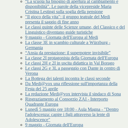
“La scuola ha bisogno di apertura al cambiamento e
disponibilità”. Le parole della vicepreside Maria
Cristina Lestingi sulla soglia della pensione
"Il gioco della vita": il gruppo teatrale del Medi
presenta il saggio di fine anno
Le classi quinte delle Scienze umane, del Classico e del
Linguistico diventano guide turistiche
9 maggio - Giornata dell'Europa al Medi
La classe 3E in scambio culturale a Würzburg -
Germania
“Ansia da prestazione: il superpotere invisibile”
La classe 2I protagonista della Giornata dell'Europa
Le classi 2H e 2I in uscita didattica in Val Borago
Le classi 2G e 3L a passeggio con Dante in centro di
Verona
La Bottega dei talenti incontra le classi seconde
Da Medi@vox una riflessione sull'importanza della
Festa del 25 aprile
La redazione Medi@vox intervista il sindaco di Sona
Ringraziamento al Consorzio ZAI - Interporto
Quadrante Europa
Lunedì 5 maggio ore 18:00 - Aula Magna - "Dentro
l'adolescenza: capire i figli attraverso la lente di
Adolescence"
9 maggio - Giornata dell'Europa