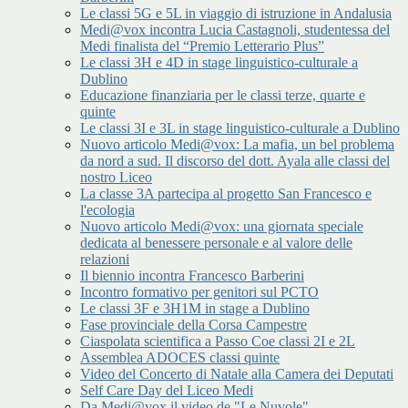
Le classi 5G e 5L in viaggio di istruzione in Andalusia
Medi@vox incontra Lucia Castagnoli, studentessa del
Medi finalista del “Premio Letterario Plus”
Le classi 3H e 4D in stage linguistico-culturale a
Dublino
Educazione finanziaria per le classi terze, quarte e
quinte
Le classi 3I e 3L in stage linguistico-culturale a Dublino
Nuovo articolo Medi@vox: La mafia, un bel problema
da nord a sud. Il discorso del dott. Ayala alle classi del
nostro Liceo
La classe 3A partecipa al progetto San Francesco e
l'ecologia
Nuovo articolo Medi@vox: una giornata speciale
dedicata al benessere personale e al valore delle
relazioni
Il biennio incontra Francesco Barberini
Incontro formativo per genitori sul PCTO
Le classi 3F e 3H1M in stage a Dublino
Fase provinciale della Corsa Campestre
Ciaspolata scientifica a Passo Coe classi 2I e 2L
Assemblea ADOCES classi quinte
Video del Concerto di Natale alla Camera dei Deputati
Self Care Day del Liceo Medi
Da Medi@vox il video de "Le Nuvole"