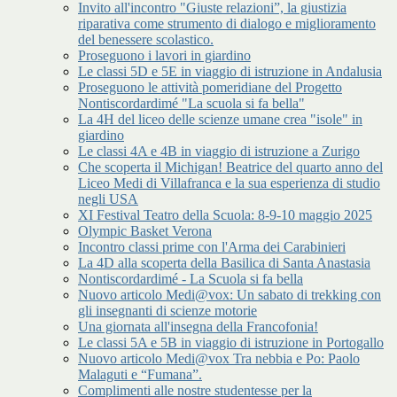
Invito all'incontro "Giuste relazioni”, la giustizia
riparativa come strumento di dialogo e miglioramento
del benessere scolastico.
Proseguono i lavori in giardino
Le classi 5D e 5E in viaggio di istruzione in Andalusia
Proseguono le attività pomeridiane del Progetto
Nontiscordardimé "La scuola si fa bella"
La 4H del liceo delle scienze umane crea "isole" in
giardino
Le classi 4A e 4B in viaggio di istruzione a Zurigo
Che scoperta il Michigan! Beatrice del quarto anno del
Liceo Medi di Villafranca e la sua esperienza di studio
negli USA
XI Festival Teatro della Scuola: 8-9-10 maggio 2025
Olympic Basket Verona
Incontro classi prime con l'Arma dei Carabinieri
La 4D alla scoperta della Basilica di Santa Anastasia
Nontiscordardimé - La Scuola si fa bella
Nuovo articolo Medi@vox: Un sabato di trekking con
gli insegnanti di scienze motorie
Una giornata all'insegna della Francofonia!
Le classi 5A e 5B in viaggio di istruzione in Portogallo
Nuovo articolo Medi@vox Tra nebbia e Po: Paolo
Malaguti e “Fumana”.
Complimenti alle nostre studentesse per la