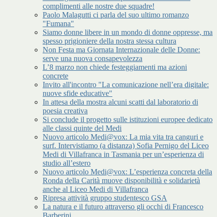
complimenti alle nostre due squadre!
Paolo Malagutti ci parla del suo ultimo romanzo
"Fumana"
Siamo donne libere in un mondo di donne oppresse, ma
spesso prigioniere della nostra stessa cultura
Non Festa ma Giornata Internazionale delle Donne:
serve una nuova consapevolezza
L’8 marzo non chiede festeggiamenti ma azioni
concrete
Invito all'incontro "La comunicazione nell’era digitale:
nuove sfide educative"
In attesa della mostra alcuni scatti dal laboratorio di
poesia creativa
Si conclude il progetto sulle istituzioni europee dedicato
alle classi quinte del Medi
Nuovo articolo Medi@vox: La mia vita tra canguri e
surf. Intervistiamo (a distanza) Sofia Pernigo del Liceo
Medi di Villafranca in Tasmania per un’esperienza di
studio all’estero
Nuovo articolo Medi@vox: L’esperienza concreta della
Ronda della Carità muove disponibilità e solidarietà
anche al Liceo Medi di Villafranca
Ripresa attività gruppo studentesco GSA
La natura e il futuro attraverso gli occhi di Francesco
Barberini