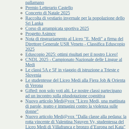
pallamano
Premio Letterario Castello
Concerto di Natale 2025
Raccolta di vestiario invernale per la popolazione dello
Sri Lanka
Corso di arrampicata sportiva 2025
Progetto Asimov
Nota di ringraziamento al Liceo "E. Medi" a firma del
Direttore Generale USR Veneto - Classifica Eduscopio
2025
Eduscopio 2025: ottimi risultati per il nostro Liceo!
CNDL 2025 - Campionato Nazionale delle Lingue al
Medi
Le classi 5A e 5F in viaggio di istruzione a Trieste e
Slovenia
Le studentesse del Liceo Medi alla Fiera Job & Orienta
di Verona
Gifted: non solo voti alti. Le nostre classi partecipano
ad un incontro sulla plusdotazione cognitiva
Nuovo articolo Medi@vox "Liceo Medi, una mattinata
di parole, teatro e immagini contro la violenza sulle
donne"
Nuovo articolo Medi@vox "Dalla classe alla pedana: la
rotta vincente di Valentina Nguyen Vy, studentessa del
Liceo Medi di Villafranca e bronzo d’Europa nel Kata"