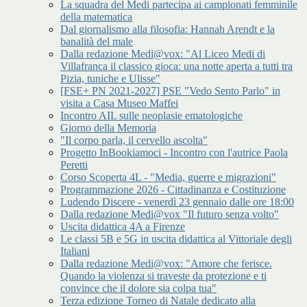
La squadra del Medi partecipa ai campionati femminile
della matematica
Dal giornalismo alla filosofia: Hannah Arendt e la
banalità del male
Dalla redazione Medi@vox: "Al Liceo Medi di
Villafranca il classico gioca: una notte aperta a tutti tra
Pizia, tuniche e Ulisse"
[FSE+ PN 2021-2027] PSE "Vedo Sento Parlo" in
visita a Casa Museo Maffei
Incontro AIL sulle neoplasie ematologiche
Giorno della Memoria
"Il corpo parla, il cervello ascolta"
Progetto InBookiamoci - Incontro con l'autrice Paola
Peretti
Corso Scoperta 4L - "Media, guerre e migrazioni"
Programmazione 2026 - Cittadinanza e Costituzione
Ludendo Discere - venerdì 23 gennaio dalle ore 18:00
Dalla redazione Medi@vox "Il futuro senza volto"
Uscita didattica 4A a Firenze
Le classi 5B e 5G in uscita didattica al Vittoriale degli
Italiani
Dalla redazione Medi@vox: "Amore che ferisce.
Quando la violenza si traveste da protezione e ti
convince che il dolore sia colpa tua"
Terza edizione Torneo di Natale dedicato alla