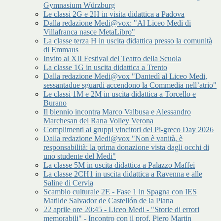
Gymnasium Würzburg
Le classi 2G e 2H in visita didattica a Padova
Dalla redazione Medi@vox: "Al Liceo Medi di
Villafranca nasce MetaLibro"
La classe terza H in uscita didattica presso la comunità
di Emmaus
Invito al XII Festival del Teatro della Scuola
La classe 1G in uscita didattica a Trento
Dalla redazione Medi@vox "Dantedì al Liceo Medi,
sessantadue sguardi accendono la Commedia nell’atrio"
Le classi 1M e 2M in uscita didattica a Torcello e
Burano
Il biennio incontra Marco Valbusa e Alessandro
Marchesan del Rana Volley Verona
Complimenti ai gruppi vincitori del Pi-greco Day 2026
Dalla redazione Medi@vox "Non è vanità, è
responsabilità: la prima donazione vista dagli occhi di
uno studente del Medi"
La classe 5M in uscita didattica a Palazzo Maffei
La classe 2CH1 in uscita didattica a Ravenna e alle
Saline di Cervia
Scambio culturale 2E - Fase 1 in Spagna con IES
Matilde Salvador de Castellón de la Plana
22 aprile ore 20:45 - Liceo Medi - "Storie di errori
memorabili" - Incontro con il prof. Piero Martin