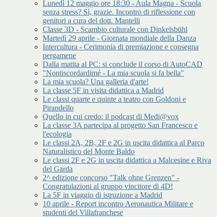
Lunedì 12 maggio ore 18:30 - Aula Magna - Scuola
senza stress? Sì, grazie. Incontro di riflessione con
genitori a cura del dott. Mantelli
Classe 3D - Scambio culturale con Dinkelsbühl
Martedì 29 aprile - Giornata mondiale della Danza
Intercultura - Cerimonia di premiazione e consegna
pergamene
Dalla matita al PC: si conclude il corso di AutoCAD
"Nontiscordardimé - La mia scuola si fa bella"
La mia scuola? Una galleria d'arte!
La classe 5F in visita didattica a Madrid
Le classi quarte e quinte a teatro con Goldoni e
Pirandello
Quello in cui credo: il podcast di Medi@vox
La classe 3A partecipa al progetto San Francesco e
l'ecologia
Le classi 2A, 2B, 2F e 2G in uscita didattica al Parco
Naturalistico del Monte Baldo
Le classi 2F e 2G in uscita didattica a Malcesine e Riva
del Garda
2^ edizione concorso "Talk ohne Grenzen" -
Congratulazioni al gruppo vincitore di 4D!
La 5F in viaggio di istruzione a Madrid
10 aprile - Report incontro Aeronautica Militare e
studenti del Villafranchese