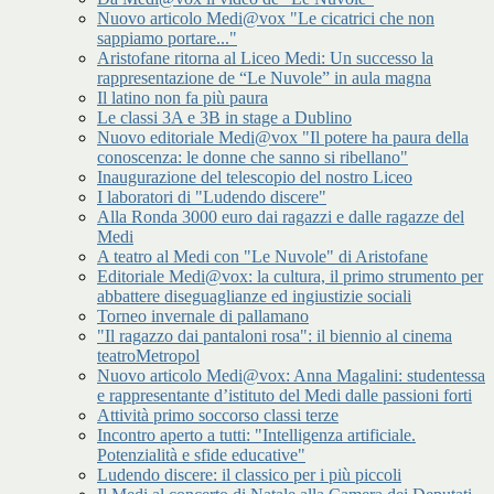
Nuovo articolo Medi@vox "Le cicatrici che non
sappiamo portare..."
Aristofane ritorna al Liceo Medi: Un successo la
rappresentazione de “Le Nuvole” in aula magna
Il latino non fa più paura
Le classi 3A e 3B in stage a Dublino
Nuovo editoriale Medi@vox "Il potere ha paura della
conoscenza: le donne che sanno si ribellano"
Inaugurazione del telescopio del nostro Liceo
I laboratori di "Ludendo discere"
Alla Ronda 3000 euro dai ragazzi e dalle ragazze del
Medi
A teatro al Medi con "Le Nuvole" di Aristofane
Editoriale Medi@vox: la cultura, il primo strumento per
abbattere diseguaglianze ed ingiustizie sociali
Torneo invernale di pallamano
"Il ragazzo dai pantaloni rosa": il biennio al cinema
teatroMetropol
Nuovo articolo Medi@vox: Anna Magalini: studentessa
e rappresentante d’istituto del Medi dalle passioni forti
Attività primo soccorso classi terze
Incontro aperto a tutti: "Intelligenza artificiale.
Potenzialità e sfide educative"
Ludendo discere: il classico per i più piccoli