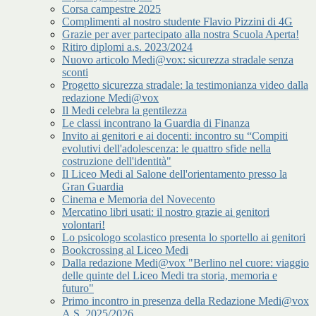
Corsa campestre 2025
Complimenti al nostro studente Flavio Pizzini di 4G
Grazie per aver partecipato alla nostra Scuola Aperta!
Ritiro diplomi a.s. 2023/2024
Nuovo articolo Medi@vox: sicurezza stradale senza
sconti
Progetto sicurezza stradale: la testimonianza video dalla
redazione Medi@vox
Il Medi celebra la gentilezza
Le classi incontrano la Guardia di Finanza
Invito ai genitori e ai docenti: incontro su “Compiti
evolutivi dell'adolescenza: le quattro sfide nella
costruzione dell'identità"
Il Liceo Medi al Salone dell'orientamento presso la
Gran Guardia
Cinema e Memoria del Novecento
Mercatino libri usati: il nostro grazie ai genitori
volontari!
Lo psicologo scolastico presenta lo sportello ai genitori
Bookcrossing al Liceo Medi
Dalla redazione Medi@vox "Berlino nel cuore: viaggio
delle quinte del Liceo Medi tra storia, memoria e
futuro"
Primo incontro in presenza della Redazione Medi@vox
A.S. 2025/2026