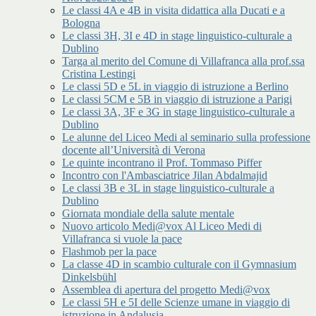
Le classi 4A e 4B in visita didattica alla Ducati e a
Bologna
Le classi 3H, 3I e 4D in stage linguistico-culturale a
Dublino
Targa al merito del Comune di Villafranca alla prof.ssa
Cristina Lestingi
Le classi 5D e 5L in viaggio di istruzione a Berlino
Le classi 5CM e 5B in viaggio di istruzione a Parigi
Le classi 3A, 3F e 3G in stage linguistico-culturale a
Dublino
Le alunne del Liceo Medi al seminario sulla professione
docente all’Università di Verona
Le quinte incontrano il Prof. Tommaso Piffer
Incontro con l'Ambasciatrice Jilan Abdalmajid
Le classi 3B e 3L in stage linguistico-culturale a
Dublino
Giornata mondiale della salute mentale
Nuovo articolo Medi@vox Al Liceo Medi di
Villafranca si vuole la pace
Flashmob per la pace
La classe 4D in scambio culturale con il Gymnasium
Dinkelsbühl
Assemblea di apertura del progetto Medi@vox
Le classi 5H e 5I delle Scienze umane in viaggio di
istruzione in Andalusia