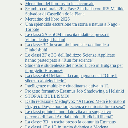
Mercatino del libro usato in succursale
Scambio culturale 2E - Fase 2 in Italia con IES Matilde
Salvador di Castellón de la Plana
Mercatino del libro 2026
Una splendida escursione tra storia e natura a Nago -
Torbole
Le classi 5A e 5CM in uscita didattica presso il
Vittoriale degli Italiani
La classe 3D in scambio linguistico-culturale a
Dinkelsbühl
Le classi 3F e 3G dell'Indirizzo Scienze Applicate
hanno partecipato a "Run for science"
Studenti e studentesse del nostro Liceo in Bulgaria per
il progetto Erasmus+
La classe 4H1M lancia la campagna social “Oltre il
silenzio #iotelochiedo”
Intelligenze multiple e cittadinanza attiva in 1L
Progetto formativo Erasmus Job Shadowing a Helsinki
STOP AL BULLISMO!
Dalla redazione Medi@vox "Al Liceo Medi è tornato il
Pi-greco Day: laboratori, scienza e curiosità fino a sera"
Le classi quinte hanno dato vita a un suggestivo
percorso di Land Art dal titolo “Radici di libertà”
La classe 3B in uscita presso la comunità Emmaus
Le classi 1F e 1G in uscita didattica a Modena