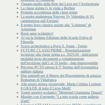
Viaggio-studio della Rete dei Licei per l’Archeologia
La classe quinta G in visita a Berlino
Progetto accoglienza delle classi prime
La nostra studentessa Nguyen Vy Valentina di 5G
campionessa agli Europei
Il nostro liceo classico assiste alla "Lisistrata" di
Aristofane
Buon anno scolastico!
Al via la Settima Edizione della Scuola Estiva di
Filosofia
Scavo archeologico a Povo S. Agata - Trento
FUTURE CLASSI PRIME - Regolarizzazione
iscrizione alla classe prima a.s. 2025/26 - indicazioni
modalità invio documenti a completamento
dell'iscrizione dall'1 al 10 luglio - data improrogabile
Percorso PCTO presso il 3º Stormo dell'Aeronautica
militare italiana
Due pannelli per il Museo del Risorgimento di palazzo
Bottagisio di Villafranca
Alla nostra storica vicepreside, Maria Cristina Lestingi,
il GRAZIE di tutto il Liceo Medi!
Tornei sportivi scolastici "Memorial Gianmaria Tinazzi"
Murales con il progetto "La mia scuola come galleria
d'arte"