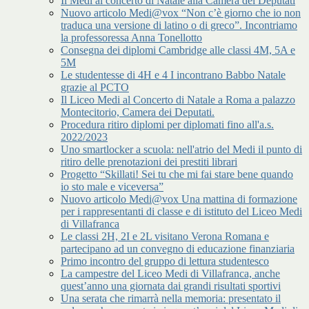
Il Medi al concerto di Natale alla Camera dei Deputati
Nuovo articolo Medi@vox “Non c’è giorno che io non
traduca una versione di latino o di greco”. Incontriamo
la professoressa Anna Tonellotto
Consegna dei diplomi Cambridge alle classi 4M, 5A e
5M
Le studentesse di 4H e 4 I incontrano Babbo Natale
grazie al PCTO
Il Liceo Medi al Concerto di Natale a Roma a palazzo
Montecitorio, Camera dei Deputati.
Procedura ritiro diplomi per diplomati fino all'a.s.
2022/2023
Uno smartlocker a scuola: nell'atrio del Medi il punto di
ritiro delle prenotazioni dei prestiti librari
Progetto “Skillati! Sei tu che mi fai stare bene quando
io sto male e viceversa”
Nuovo articolo Medi@vox Una mattina di formazione
per i rappresentanti di classe e di istituto del Liceo Medi
di Villafranca
Le classi 2H, 2I e 2L visitano Verona Romana e
partecipano ad un convegno di educazione finanziaria
Primo incontro del gruppo di lettura studentesco
La campestre del Liceo Medi di Villafranca, anche
quest’anno una giornata dai grandi risultati sportivi
Una serata che rimarrà nella memoria: presentato il