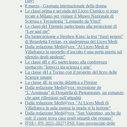
Day!
8 marzo - Giornata internazionale della donna
Le classi prima e seconda del Liceo Classico si sono
recate a Milano per visitare il Museo Nazionale di
Scienza e Tecnologia "Leonardo da Vinci"
Le classi del Triennio partecipano alla proiezione di
"Lee and me"
Da biotecnologie a Stephen King: la tesi “fuori genere”
di Benedetta Ferrian, ex studentessa del Liceo Medi
Dalla redazione Medi@vox "Al Liceo Medi di
Villafranca lo sportello d’ascolto è una porta aperta sul
silenzio degli studenti"
Le classi 4B e 4G partecipano alla conferenza
spettacolo "Intrecci tra scienza e arte"
La classe 4H a Torino con il progetto del liceo delle
Scienze umane
La classe 4E in uscita didattica a Firenze
Dalla redazione Medi@vox: recensione de
“L’Arminuta” di Donatella di Pietrantonio, un romanzo
che apre riflessioni sull’attualità
Dalla redazione Medi@vox "Al Liceo Medi di
Villafranca in aula magna la strada si fa lezione"
Dalla redazione Medi@vox "San Valentino, anche da
soli: il cuore trova casa negli sguardi che restano"
[FSE+ PN 2021-2027] PSE Fase provinciale delle