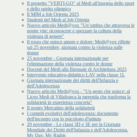
Il progetto "VERTI-GO" al Medi all'insegna dello sport
e dello spirito olimpico
Il MIM a Job Orienta 2025
Studenti del Medi al Job Orienta
Nuovo articolo Medi@vox "Un’ombra che attraversa le
nostre vite: riconoscere e spezzare la cultura della
violenza di genere"
Il rosso che unisce amore e dolore: Medi@vox riflette
sul 25 novembre, giornata contro la violenza sulle
donne
25 novembre - Giornata internazionale per
l'eliminazione della violenza contro le donne
Docenti del Medi alla Biennale di Architettura 2025
Intervento educativo-didattico LAV nella classe 1L
Giornata internazionale dei diritti dell'Infanzia e
dell'Adolescenza
Nuovo articolo Medi@vox - "Un gesto che unisce: al
Liceo Medi di Villafranca la merenda che trasforma la
solidarietà in esperienza concreta"
Il nostro Mercatino della solidarietà
I compiti evolutivi dell'adolescenza: documento
dell'incontro con lo psicologo d'istituto
20 novembre - Le classi 3D e 3E per la Giornata
Mondiale dei Diritti dell'Infanzia e dell'Adolescenza.
My Day, My Rights