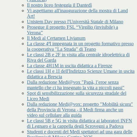
Il nostro liceo festeggia il Dantedì
Vi aspettiamo all'inaugurazione della mostra di Land
Art!
Unistem Day presso l'Università Statale di Milano
Prosegue il progetto FSL “Virgilio (invisibile) a
Verona”
Il Medi al Certamen Livianum
La classe 4ªI impegnata in un progetto formativo presso
la cooperativa "La Strada" di Teano
Le classi 2B e 2F in visita alla centrale idroelettrica di
Riva del Garda
La classe 4H1M in uscita didattica a Firenze
Le classi 1H e 1I dell'Indirizzo Scienze Umane in uscita
didattica a Brescia
Dalla redazione Medi@vox "Papà, l’eroe senza
mantello che ci ha insegnato la vita a piccoli passi"
Spot di sensibilizzazione sulla sicurezza stradale del
Liceo Medi
Dalla redazione Medi@vox: progetto "Mobilità sicura"
della Provincia di Verona - il Medi firma anche un
video sul cellulare alla guida
Le classi 5B e 5G in visita didattica ai laboratori INFN
di Legnaro e la cappella degli Scrovegni a Padova
Studenti e docenti del Medi spettatori ad una gara delle