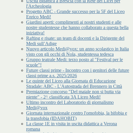
Uscita didattica a Brescia con la Rete dei Licei per
l'Archeologia
Progetto ABC - Grande successo per la 5F del Liceo
Enrico Medi!
Giardini aperti: complimenti ai nostri studenti e alle
nostre studentesse che hanno collaborato a questa bella
iniziativa!
Rafting e risate: un team di docenti e la Dirigente del
Medi sull’Adige
Nuovo articolo Medi@vox: un anno scolastico in Italia
visto con gli occhi di Nola, studentessa tedesca
Gruppo teatrale Medi: terzo posto al "Festival per le
scuole"!
Future classi prime - Incontro con i genitori delle future
classi prime a.s. 2025/2026
Le quinte del Liceo alla Giornata di Educazione
Stradale: ABC - L'Autostrada del Brennero in Città
Premiazione concorso "Del maiale non si butta via
niente" - 2^ classificata 3A Liceo Medi!
Ultimo incontro del Laboratorio di giornalismo
Medi@vox
Giornata internazionale contro l'omofobia, la bifobia e
la transfobia (IDAHOBIT)
La classe 1E in visita in uscita didattica a Verona
romana