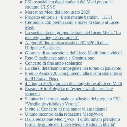
FSL ospedaliera degli studenti del Medi presso le
strutture ULSS 9
Mercatino Medi del libro usato 2026
Progetto editoriale "Eternamente bambini" 1L-3I
Cerimonia con premiazioni e borse di studio al Liceo
Medi
Lo spettacolo del gruppo teatrale del Liceo Medi: "La
meraviglia degli esseri umani"
Auguri di fine anno scolastico 2025/2026 della
Dirigente Scolastica
Giornata di autogestione del Liceo Medi: foto e video!
Rete Cittadinanza attiva e Costituzione
Concerto di fine anno scolastico
Le classi del triennio impegnate nei tornei di pallavolo
Premio Asimov26: complimenti alla nostra studentessa
di 3D Sonya Nagy
4 Giugno 2026 giornata di autogestione al Liceo Medi
Erasmus+ in Bulgaria: un’esperienza di crescita e
scoperta
Seminario internazionale conclusivo del progetto FSL
“Virgilio (invisibile) a Verona”
Invito al Concerto di fine anno: vi aspettiamo!
Ultimo incontro della redazione Medi@vox
Dalla redazione Medi@vox "I diritti umani prendono
forma: le quinte del Liceo Medi e Radici in libertà"