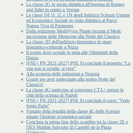
La classe 2G in uscita didattica all'insegna di Romeo
and Juliet in centro a Verona
Le classi 1H,1I, 1L e 1N degli Indirizzi Scienze Umane
ed Economico Sociale in visita didattica al Parco
Natura Viva di Pastrengo
Dalla redazione Medi@vox Plauto incanta il Medi:
successone delle Menecme alla Notte del Classico
La classe 2D dell'indirizzo linguistico in stage
linguistico-culturale a Nizza
Il nostro liceo scende in pista alle Olimpiadi della
Danza
[FSE+ PN 2021-2027] PSE Si conclude il progetto "La
vita non si sceglie, si vive"
Alla scoperta delle istituzioni a Venezia
Grazie per aver partecipato alla nostra Notte del
Classico!
La classe 4G partecipa al convegno CTA+ presso la
città della scienza di Napoli
[FSE+ PN 2021-2027] PSE Si conclude il corso "Vedo
Sento Parlo"
Viaggio della legalità della classe 4L delle Scienze
umane Opzione economico-sociale
Conclusa la prima fase dello scambio tra la classe 2E e
l'IES Matilde Salvador di Castelló de la Plana
(Valencia)