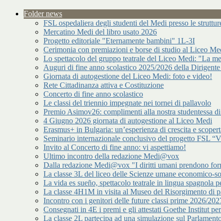
Folder news
FSL ospedaliera degli studenti del Medi presso le strutt
Mercatino Medi del libro usato 2026
Progetto editoriale "Eternamente bambini" 1L-3I
Cerimonia con premiazioni e borse di studio al Liceo Me
Lo spettacolo del gruppo teatrale del Liceo Medi: "La me
Auguri di fine anno scolastico 2025/2026 della Dirigente
Giornata di autogestione del Liceo Medi: foto e video!
Rete Cittadinanza attiva e Costituzione
Concerto di fine anno scolastico
Le classi del triennio impegnate nei tornei di pallavolo
Premio Asimov26: complimenti alla nostra studentessa 
4 Giugno 2026 giornata di autogestione al Liceo Medi
Erasmus+ in Bulgaria: un’esperienza di crescita e scopert
Seminario internazionale conclusivo del progetto FSL “Vir
Invito al Concerto di fine anno: vi aspettiamo!
Ultimo incontro della redazione Medi@vox
Dalla redazione Medi@vox "I diritti umani prendono forma
La classe 3L del liceo delle Scienze umane economico-s
La vida es sueño, spettacolo teatrale in lingua spagnola pe
La classe 4H1M in visita al Museo del Risorgimento di p
Incontro con i genitori delle future classi prime 2026/202
Consegnati in 4E i premi e gli attestati Goethe Institut p
La classe 2L partecipa ad una simulazione sul Parlamen