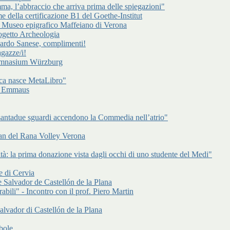
a, l’abbraccio che arriva prima delle spiegazioni"
e della certificazione B1 del Goethe-Institut
l Museo epigrafico Maffeiano di Verona
rogetto Archeologia
cardo Sanese, complimenti!
gazze/i!
Gymnasium Würzburg
ca nasce MetaLibro"
 di Emmaus
antadue sguardi accendono la Commedia nell’atrio"
an del Rana Volley Verona
à: la prima donazione vista dagli occhi di uno studente del Medi"
e di Cervia
 Salvador de Castellón de la Plana
abili" - Incontro con il prof. Piero Martin
alvador di Castellón de la Plana
bole