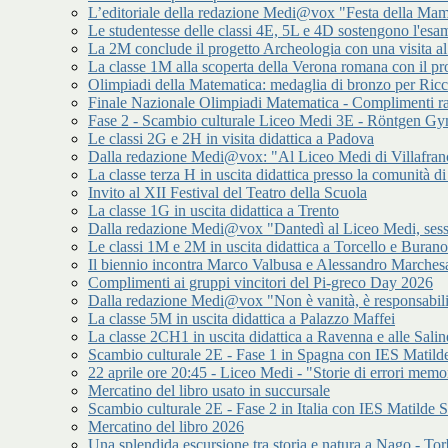
L’editoriale della redazione Medi@vox "Festa della Mamm
Le studentesse delle classi 4E, 5L e 4D sostengono l'esam
La 2M conclude il progetto Archeologia con una visita a
La classe 1M alla scoperta della Verona romana con il p
Olimpiadi della Matematica: medaglia di bronzo per Ric
Finale Nazionale Olimpiadi Matematica - Complimenti ra
Fase 2 - Scambio culturale Liceo Medi 3E - Röntgen 
Le classi 2G e 2H in visita didattica a Padova
Dalla redazione Medi@vox: "Al Liceo Medi di Villafran
La classe terza H in uscita didattica presso la comunità
Invito al XII Festival del Teatro della Scuola
La classe 1G in uscita didattica a Trento
Dalla redazione Medi@vox "Dantedì al Liceo Medi, sess
Le classi 1M e 2M in uscita didattica a Torcello e Burano
Il biennio incontra Marco Valbusa e Alessandro Marches
Complimenti ai gruppi vincitori del Pi-greco Day 2026
Dalla redazione Medi@vox "Non è vanità, è responsabilit
La classe 5M in uscita didattica a Palazzo Maffei
La classe 2CH1 in uscita didattica a Ravenna e alle Salin
Scambio culturale 2E - Fase 1 in Spagna con IES Matilde
22 aprile ore 20:45 - Liceo Medi - "Storie di errori memor
Mercatino del libro usato in succursale
Scambio culturale 2E - Fase 2 in Italia con IES Matilde S
Mercatino del libro 2026
Una splendida escursione tra storia e natura a Nago - Tor