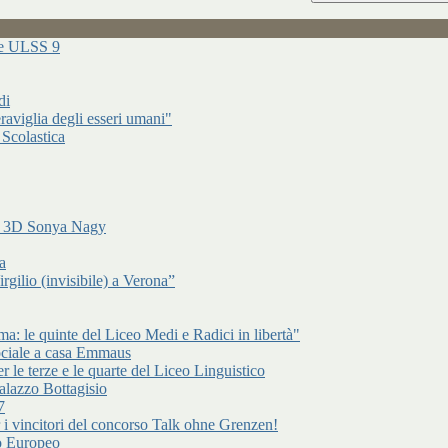
ure ULSS 9
di
raviglia degli esseri umani"
 Scolastica
di 3D Sonya Nagy
a
gilio (invisibile) a Verona”
: le quinte del Liceo Medi e Radici in libertà"
ociale a casa Emmaus
r le terze e le quarte del Liceo Linguistico
alazzo Bottagisio
7
er i vincitori del concorso Talk ohne Grenzen!
to Europeo